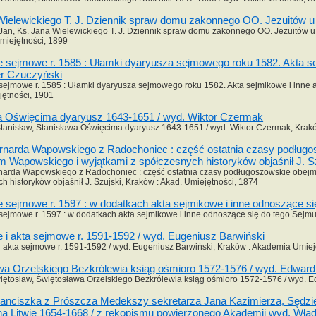
Wielewickiego T. J. Dziennik spraw domu zakonnego OO. Jezuitów u ś
Jan, Ks. Jana Wielewickiego T. J. Dziennik spraw domu zakonnego OO. Jezuitów u ś
miejętności, 1899
 sejmowe r. 1585 : Ułamki dyaryusza sejmowego roku 1582. Akta sej
r Czuczyński
ejmowe r. 1585 : Ułamki dyaryusza sejmowego roku 1582. Akta sejmikowe i inne a
jętności, 1901
a Oświęcima dyaryusz 1643-1651 / wyd. Wiktor Czermak
tanisław, Stanisława Oświęcima dyaryusz 1643-1651 / wyd. Wiktor Czermak, Krakó
rnarda Wapowskiego z Radochoniec : część ostatnia czasy podługoszo
m Wapowskiego i wyjątkami z spółczesnych historyków objaśnił J. S
narda Wapowskiego z Radochoniec : część ostatnia czasy podługoszowskie obejmują
h historyków objaśnił J. Szujski, Kraków : Akad. Umiejętności, 1874
 sejmowe r. 1597 : w dodatkach akta sejmikowe i inne odnoszące si
ejmowe r. 1597 : w dodatkach akta sejmikowe i inne odnoszące się do tego Sejmu 
 i akta sejmowe r. 1591-1592 / wyd. Eugeniusz Barwiński
 akta sejmowe r. 1591-1592 / wyd. Eugeniusz Barwiński, Kraków : Akademia Umiej
wa Orzelskiego Bezkrólewia ksiąg ośmioro 1572-1576 / wyd. Edward
iętoslaw, Świętosława Orzelskiego Bezkrólewia ksiąg ośmioro 1572-1576 / wyd. E
ranciszka z Prószcza Medekszy sekretarza Jana Kazimierza, Sędzi
na Litwie 1654-1668 / z rękopismu powierzonego Akademii wyd. Wła