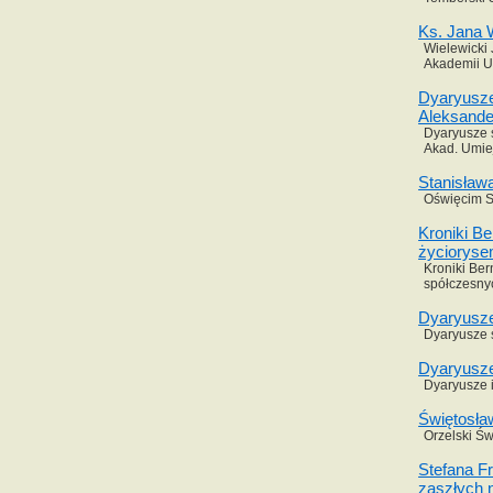
Ks. Jana 
Wielewicki 
Akademii U
Dyaryusze
Aleksande
Dyaryusze s
Akad. Umie
Stanisław
Oświęcim S
Kroniki Be
życioryse
Kroniki Ber
spółczesnyc
Dyaryusze
Dyaryusze s
Dyaryusze
Dyaryusze i
Świętosła
Orzelski Św
Stefana F
zaszłych 