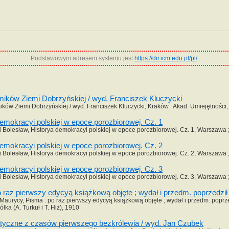
Podstawowym adresem systemu jest
https://dir.icm.edu.pl/pl/
.
mików Ziemi Dobrzyńskiej / wyd. Franciszek Kluczycki
ków Ziemi Dobrzyńskiej / wyd. Franciszek Kluczycki, Kraków : Akad. Umiejętności
emokracyi polskiej w epoce porozbiorowej. Cz. 1
Bolesław, Historya demokracyi polskiej w epoce porozbiorowej. Cz. 1, Warszawa
emokracyi polskiej w epoce porozbiorowej. Cz. 2
Bolesław, Historya demokracyi polskiej w epoce porozbiorowej. Cz. 2, Warszawa
emokracyi polskiej w epoce porozbiorowej. Cz. 3
Bolesław, Historya demokracyi polskiej w epoce porozbiorowej. Cz. 3, Warszawa
 raz pierwszy edycyą książkową objęte ; wydał i przedm. poprzedził 
aurycy, Pisma : po raz pierwszy edycyą książkową objęte ; wydał i przedm. poprzed
łka (A. Turkuł i T. Hiż), 1910
ityczne z czasów pierwszego bezkrólewia / wyd. Jan Czubek