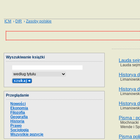
ICM
›
DIR
›
Zasoby polskie
Wyszukiwanie książki
Lauda sej
Lauda sejmi
Historya d
Limanowski 
Historya d
Limanowski 
Przeglądanie
Historya d
Nowości
Ekonomia
Limanowski 
Filozofia
Geografia
Pisma : po
Historia
Mochnacki M
Prawo
Wende i Spó
Socjologia
Wszystkie pozycje
Pisma pol