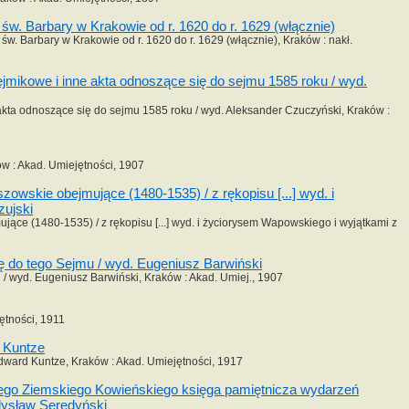
w. Barbary w Krakowie od r. 1620 do r. 1629 (włącznie)
w. Barbary w Krakowie od r. 1620 do r. 1629 (włącznie), Kraków : nakł.
mikowe i inne akta odnoszące się do sejmu 1585 roku / wyd.
kta odnoszące się do sejmu 1585 roku / wyd. Aleksander Czuczyński, Kraków :
w : Akad. Umiejętności, 1907
wskie obejmujące (1480-1535) / z rękopisu [...] wyd. i
zujski
ce (1480-1535) / z rękopisu [...] wyd. i życiorysem Wapowskiego i wyjątkami z
ę do tego Sejmu / wyd. Eugeniusz Barwiński
/ wyd. Eugeniusz Barwiński, Kraków : Akad. Umiej., 1907
ętności, 1911
 Kuntze
dward Kuntze, Kraków : Akad. Umiejętności, 1917
ego Ziemskiego Kowieńskiego księga pamiętnicza wydarzeń
dysław Seredyński