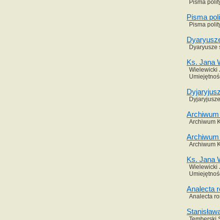
Pisma polit
Pisma pol
Pisma polit
Dyaryusze 
Dyaryusze s
Ks. Jana W
Wielewicki 
Umiejętnoś
Dyjaryjus
Dyjaryjusze
Archiwum 
Archiwum Ko
Archiwum 
Archiwum Ko
Ks. Jana W
Wielewicki 
Umiejętnoś
Analecta r
Analecta ro
Stanisław
Temberski S