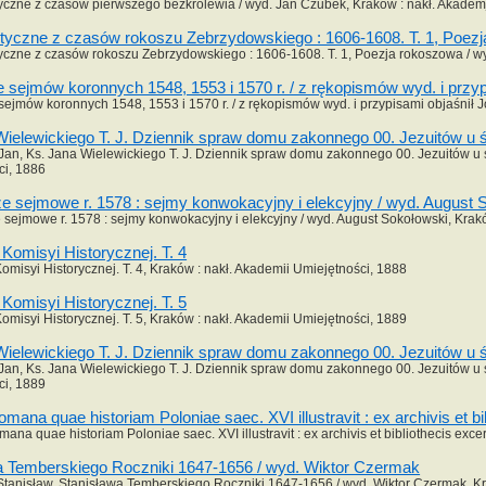
yczne z czasów pierwszego bezkrólewia / wyd. Jan Czubek, Kraków : nakł. Akademj
ityczne z czasów rokoszu Zebrzydowskiego : 1606-1608. T. 1, Poez
yczne z czasów rokoszu Zebrzydowskiego : 1606-1608. T. 1, Poezja rokoszowa / w
sejmów koronnych 1548, 1553 i 1570 r. / z rękopismów wyd. i przypi
ejmów koronnych 1548, 1553 i 1570 r. / z rękopismów wyd. i przypisami objaśnił Jó
ielewickiego T. J. Dziennik spraw domu zakonnego 00. Jezuitów u św
Jan, Ks. Jana Wielewickiego T. J. Dziennik spraw domu zakonnego 00. Jezuitów u ś
ci, 1886
ze sejmowe r. 1578 : sejmy konwokacyjny i elekcyjny / wyd. August 
 sejmowe r. 1578 : sejmy konwokacyjny i elekcyjny / wyd. August Sokołowski, Krak
Komisyi Historycznej. T. 4
misyi Historycznej. T. 4, Kraków : nakł. Akademii Umiejętności, 1888
Komisyi Historycznej. T. 5
misyi Historycznej. T. 5, Kraków : nakł. Akademii Umiejętności, 1889
ielewickiego T. J. Dziennik spraw domu zakonnego 00. Jezuitów u św
Jan, Ks. Jana Wielewickiego T. J. Dziennik spraw domu zakonnego 00. Jezuitów u ś
ci, 1889
omana quae historiam Poloniae saec. XVI illustravit : ex archivis et b
mana quae historiam Poloniae saec. XVI illustravit : ex archivis et bibliothecis exc
a Temberskiego Roczniki 1647-1656 / wyd. Wiktor Czermak
tanisław, Stanisława Temberskiego Roczniki 1647-1656 / wyd. Wiktor Czermak, Kr