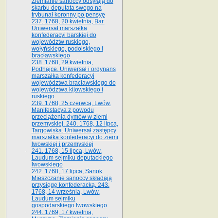
Ziemianie sanoccy odsyłają do
skarbu deputata swego na
trybunał koronny po pensyę
237. 1768, 20 kwietnia, Bar.
Uniwersał marszałka
konfederacyi barskiej do
województw ruskiego,
wołyńskiego, podolskiego i
bracławskiego
238. 1768, 29 kwietnia,
Podhajce. Uniwersał i ordynans
marszałka konfederacyi
województwa bracławskiego do
wo­jewództwa kijowskiego i
ruskiego
239. 1768, 25 czerwca, Lwów.
Manifestacya z powodu
przeciążenia dymów w ziemi
przemyskiej. 240. 1768, 12 lipca,
Targowiska. Uniwersał zastępcy
marszałka konfederacyi do ziemi
lwowskiej i przemyskiej
241. 1768, 15 lipca, Lwów.
Laudum sejmiku deputackiego
lwowskiego
242. 1768, 17 lipca, Sanok.
Mieszczanie sanoccy składają
przysięgę konfederacką. 243.
1768, 14 września, Lwów.
Laudum sejmiku
gospodarskiego lwowskiego
244. 1769, 17 kwietnia,