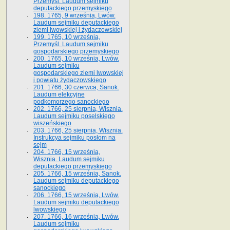
Przemyśl. Laudum sejmiku
deputackiego przemyskiego
198. 1765, 9 września, Lwów.
Laudum sejmiku deputackiego
ziemi lwowskiej i żydaczowskiej
199. 1765, 10 września,
Przemyśl. Laudum sejmiku
gospodarskiego przemyskiego
200. 1765, 10 września, Lwów.
Laudum sejmiku
gospodarskiego ziemi lwowskiej
i powiatu żydaczowskiego
201. 1766, 30 czerwca, Sanok.
Laudum elekcyjne
podkomorzego sanockiego
202. 1766, 25 sierpnia, Wisznia.
Laudum sejmiku poselskiego
wiszeńskiego
203. 1766, 25 sierpnia, Wisznia.
Instrukcya sejmiku posłom na
sejm
204. 1766, 15 września,
Wisznia. Laudum sejmiku
deputackiego przemyskiego
205. 1766, 15 września, Sanok.
Laudum sejmiku deputackiego
sanockiego
206. 1766, 15 września, Lwów.
Laudum sejmiku deputackiego
lwowskiego
207. 1766, 16 września, Lwów.
Laudum sejmiku