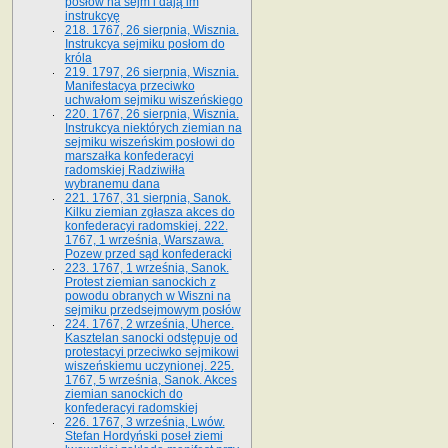
posłów na sejm i dają im
instrukcyę
218. 1767, 26 sierpnia, Wisznia.
Instrukcya sejmiku posłom do
króla
219. 1797, 26 sierpnia, Wisznia.
Manifestacya przeciwko
uchwałom sejmiku wiszeńskiego
220. 1767, 26 sierpnia, Wisznia.
Instrukcya niektórych ziemian na
sejmiku wiszeńskim posłowi do
marszałka konfe­deracyi
radomskiej Radziwiłła
wybranemu dana
221. 1767, 31 sierpnia, Sanok.
Kilku ziemian zgłasza akces do
konfederacyi radomskiej. 222.
1767, 1 września, Warszawa.
Pozew przed sąd konfederacki
223. 1767, 1 września, Sanok.
Protest ziemian sanockich z
powodu obranych w Wiszni na
sejmiku przedsejmo­wym posłów
224. 1767, 2 września, Uherce.
Kasztelan sanocki odstępuje od
protestacyi przeciwko sejmikowi
wiszeńskiemu uczynionej. 225.
1767, 5 września, Sanok. Akces
ziemian sanockich do
konfederacyi radomskiej
226. 1767, 3 września, Lwów.
Stefan Hordyński poseł ziemi