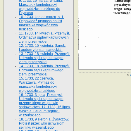
9. 1733, 26 marca, Wisznia.
Marszałek konfederacyi
województwa ruskiego do
Prymasa
10. 1733, koniec marca, s. 1.
Odpowiedź prymasa na list
marszałka województwa
ruskiego
11. 1733, 14 kwietnia, Przemyśl.
Ordynacya sądów kapturowych
ziemi przemyskiej
12. 1733, 15 kwietnia, Sanok.
Laudum ziemian sanockich
13. 1733, 18 kwietnia, Przemyśl.
Uchwała sądu kapturowego
ziemi przemyskiej
14. 1733, 18 kwietnia, Przemyśl.
Uchwała sądu kapturowego
ziemi przemyskiej
«
15. 1733, 22 czerwca,
Warszawa. Prymas do
marszałka konfederacyi
województwa ruskiego
16. 1733, 3 lipca, Przemyśl.
Uchwała sądu kapturowego
przemyskiego w sprawie
sądownictwa. 17. 1733, 16 lipca,
Wisznia. Laudum sejmiku
wiszeńskiego
18. 1733, 9 sierpnia, Żydaczów.
Protest przeciwko uchwałom
sejmiku wiszeńskiego