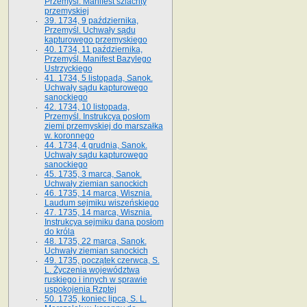
Przemyśl. Manifest szlachty
przemyskiej
39. 1734, 9 października,
Przemyśl. Uchwały sądu
kapturowego przemyskiego
40. 1734, 11 października,
Przemyśl. Manifest Bazylego
Ustrzyckiego
41. 1734, 5 listopada, Sanok.
Uchwały sądu kapturowego
sanockiego
42. 1734, 10 listopada,
Przemyśl. Instrukcya posłom
ziemi przemyskiej do marszałka
w. koronnego
44. 1734, 4 grudnia, Sanok.
Uchwały sądu kapturowego
sanockiego
45. 1735, 3 marca, Sanok.
Uchwały ziemian sanockich
46. 1735, 14 marca, Wisznia.
Laudum sejmiku wiszeńskiego
47. 1735, 14 marca, Wisznia.
Instrukcya sejmiku dana posłom
do króla
48. 1735, 22 marca, Sanok.
Uchwały ziemian sanockich
49. 1735, początek czerwca, S.
L. Życzenia województwa
ruskiego i innych w sprawie
uspokojenia Rzptej
50. 1735, koniec lipca, S. L.