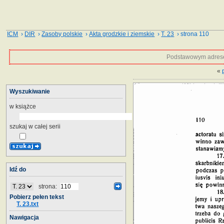
ICM
›
DIR
›
Zasoby polskie
›
Akta grodzkie i ziemskie
›
T. 23
› strona 110
Podstawowym adrese
«
Wyszukiwanie
w książce
szukaj w całej serii
Idź do
strona:
Pobierz pełen tekst
T. 23.txt
Nawigacja