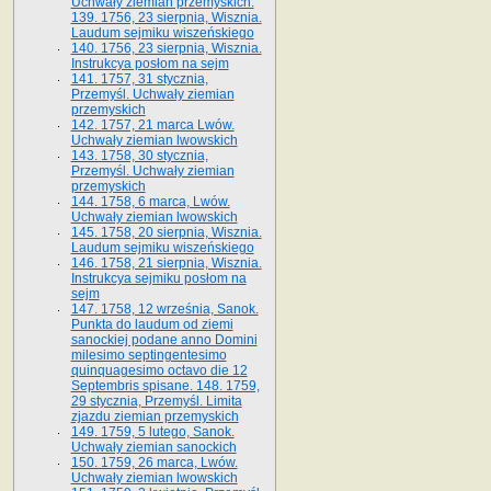
Uchwały ziemian przemyskich.
139. 1756, 23 sierpnia, Wisznia.
Laudum sejmiku wiszeńskiego
140. 1756, 23 sierpnia, Wisznia.
Instrukcya posłom na sejm
141. 1757, 31 stycznia,
Przemyśl. Uchwały ziemian
przemyskich
142. 1757, 21 marca Lwów.
Uchwały ziemian lwowskich
143. 1758, 30 stycznia,
Przemyśl. Uchwały ziemian
przemyskich
144. 1758, 6 marca, Lwów.
Uchwały ziemian lwowskich
145. 1758, 20 sierpnia, Wisznia.
Laudum sejmiku wiszeńskiego
146. 1758, 21 sierpnia, Wisznia.
Instrukcya sejmiku posłom na
sejm
147. 1758, 12 września, Sanok.
Punkta do laudum od ziemi
sanockiej podane anno Domini
milesimo septingentesimo
quinquagesimo octavo die 12
Septembris spisane. 148. 1759,
29 stycznia, Przemyśl. Limita
zjazdu ziemian przemyskich
149. 1759, 5 lutego, Sanok.
Uchwały ziemian sanockich
150. 1759, 26 marca, Lwów.
Uchwały ziemian lwowskich