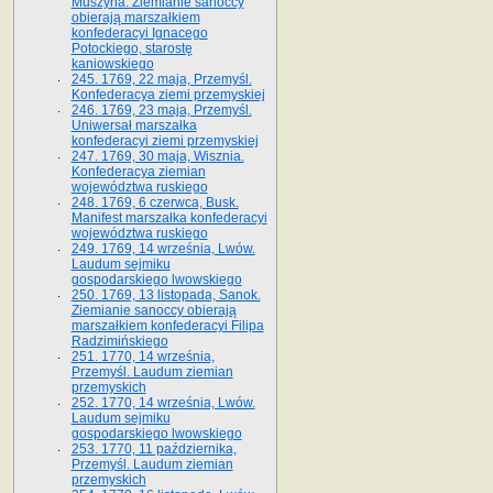
Muszyna. Ziemianie sanoccy
obierają marszałkiem
konfederacyi Ignacego
Potockiego, starostę
kaniowskiego
245. 1769, 22 maja, Przemyśl.
Konfederacya ziemi przemyskiej
246. 1769, 23 maja, Przemyśl.
Uniwersał marszałka
konfederacyi ziemi przemyskiej
247. 1769, 30 maja, Wisznia.
Konfederacya ziemian
województwa ruskiego
248. 1769, 6 czerwca, Busk.
Manifest marszałka konfederacyi
województwa ruskiego
249. 1769, 14 września, Lwów.
Laudum sejmiku
gospodarskiego lwowskiego
250. 1769, 13 listopada, Sanok.
Ziemianie sanoccy obierają
marszałkiem konfederacyi Filipa
Radzimińskiego
251. 1770, 14 września,
Przemyśl. Laudum ziemian
przemyskich
252. 1770, 14 września, Lwów.
Laudum sejmiku
gospodarskiego lwowskiego
253. 1770, 11 października,
Przemyśl. Laudum ziemian
przemyskich