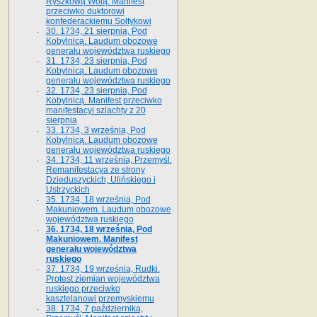
Ryszkową Wolą. Manifest
przeciwko duktorowi
konfederackiemu Sołtykowi
30. 1734, 21 sierpnia, Pod
Kobylnicą. Laudum obozowe
generału województwa ruskiego
31. 1734, 23 sierpnia, Pod
Kobylnicą. Laudum obozowe
generału województwa ruskiego
32. 1734, 23 sierpnia, Pod
Kobylnicą. Manifest przeciwko
manifestacyi szlachty z 20
sierpnia
33. 1734, 3 września, Pod
Kobylnicą. Laudum obozowe
generału województwa ruskiego
34. 1734, 11 września, Przemyśl.
Remanifestacya ze strony
Dzieduszyckich, Ulińskiego i
Ustrzyckich
35. 1734, 18 września, Pod
Makuniowem. Laudum obozowe
województwa ruskiego
36. 1734, 18 września, Pod
Makuniowem. Manifest
generału województwa
ruskiego
37. 1734, 19 września, Rudki.
Protest ziemian województwa
ruskiego przeciwko
kasztelanowi przemyskiemu
38. 1734, 7 października,