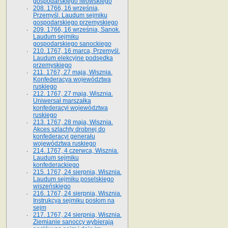
gospodarskiego lwowskiego
208. 1766, 16 września,
Przemyśl. Laudum sejmiku
gospodarskiego przemyskiego
209. 1766, 16 września, Sanok.
Laudum sejmiku
gospodarskiego sanockiego
210. 1767, 16 marca, Przemyśl.
Laudum elekcyjne podsędka
przemyskiego
211. 1767, 27 maja, Wisznia.
Konfederacya województwa
ruskiego
212. 1767, 27 maja, Wisznia.
Uniwersał marszałka
konfederacyi województwa
ruskiego
213. 1767, 28 maja, Wisznia.
Akces szlachty drobnej do
konfederacyi generału
województwa ruskiego
214. 1767, 4 czerwca, Wisznia.
Laudum sejmiku
konfederackiego
215. 1767, 24 sierpnia, Wisznia.
Laudum sejmiku poselskiego
wiszeńskiego
216. 1767, 24 sierpnia, Wisznia.
Instrukcya sejmiku posłom na
sejm
217. 1767, 24 sierpnia, Wisznia.
Ziemianie sanoccy wybierają