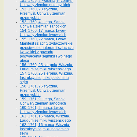
151. 1759, 2 kwietnia, Przemyśl.
Uchwały ziemian przemyskich
152. 1760, 28 stycznia,
Przemyśl. Uchwały ziemian
przemyskich
153. 1760, 4 lutego, Sanok.
Uchwała ziemian sanockich
154. 1760, 17 marca, Lwów.
Uchwały ziemian lwowskich
155. 1760, 22 marca, Lwów.
Manifest szlachty żydaczowskiej
przeciwko senatorom i szlachcie
lwowskiej z po­wodu
pogwałcenia sejmiku i wolnego
głosu
156. 1760, 25 sierpnia, Wisznia.
Laudum sejmiku wiszeńskiego
157. 1760, 25 sierpnia, Wisznia.
Instrukcya sejmiku posłom na
sejm
158. 1761, 26 stycznia,
Przemyśl. Uchwały ziemian
przemyskich
159. 1761, 9 lutego, Sanok.
Uchwały ziemian sanockich
160. 1761, 2 marca, Lwów.
Uchwały ziemian lwowskich
161. 1761, 16 marca, Wisznia.
Laudum sejmiku wiszeńskiego
162. 1761, 16 marca, Wisznia.
Instrukcya sejmiku posłom na
sejm