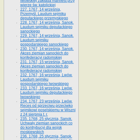
lwowskiej zakłada manifest przy
wierze św. ka­tolickiej
227. 1767, 14 września,
Przemyśl. Laudum sejmiku
deputackiego przemyskiego
228. 1767, 14 września, Sanok.
Laudum sejmiku deputackiego
sanockiego
229. 1767, 14 września, Sanok.
Laudum sejmiku
gospodarskiego sanockiego
230. 1767, 14 września, Sanok.
Akces ziemian sanockich do
konfederacyi radomskiej
231. 1767, 15 września, Sanok.
Akces ziemian sanockich do
konfederacyi radomskiej
232. 1767, 16 września, Lwów.
Laudum sejmiku
gospodarskiego lwowskiego
233. 1767, 16 września, Lwów.
Laudum sejmiku deputackiego
lwowskiego
234. 1767, 23 września, Lwów.
Reces od sprzeciwu przeciwko
sejmikowi poselskiemu w Wiszni
z 24 sierpnia t. r.
235. 1768, 25 stycznia, Sanok.
Uchwały ziemian sanockich co
do kontrybucyi dla wojsk
moskiewskich
236. 1768, 25 stycznia, Sanok.