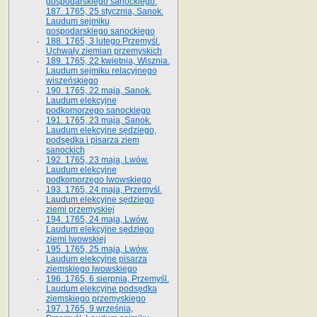
gospodarskiego sanockiego.
187. 1765, 25 stycznia, Sanok.
Laudum sejmiku
gospodarskiego sanockiego
188. 1765, 3 lutego Przemyśl.
Uchwały ziemian przemyskich
189. 1765, 22 kwietnia, Wisznia.
Laudum sejmiku relacyjnego
wiszeńskiego
190. 1765, 22 maja, Sanok.
Laudum elekcyjne
podkomorzego sanockiego
191. 1765, 23 maja, Sanok.
Laudum elekcyjne sędziego,
podsędka i pisarza ziem
sanockich
192. 1765, 23 maja, Lwów.
Laudum elekcyjne
podkomorzego lwowskiego
193. 1765, 24 maja, Przemyśl.
Laudum elekcyjne sędziego
ziemi przemyskiej
194. 1765, 24 maja, Lwów.
Laudum elekcyjne sędziego
ziemi lwowskiej
195. 1765, 25 maja, Lwów.
Laudum elekcyjne pisarza
ziemskiego lwowskiego
196. 1765, 6 sierpnia, Przemyśl.
Laudum elekcyjne podsędka
ziemskiego przemyskiego
197. 1765, 9 września,