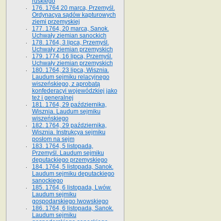
ruskiego
176. 1764 20 marca, Przemyśl.
Ordynacya sądów kapturowych
ziemi przemyskiej
177. 1764, 20 marca, Sanok.
Uchwały ziemian sanockich
178. 1764, 3 lipca, Przemyśl.
Uchwały ziemian przemyskich
179. 1774, 16 lipca, Przemyśl.
Uchwały ziemian przemyskich
180. 1764, 23 lipca, Wisznia.
Laudum sejmiku relacyjnego
wiszeńskiego, z aprobatą
konfederacyi wojewódzkiej jako
też i generalnej
181. 1764, 29 października,
Wisznia. Laudum sejmiku
wiszeńskiego
182. 1764, 29 października,
Wisznia. Instrukcya sejmiku
posłom na sejm
183. 1764, 5 listopada,
Przemyśl. Laudum sejmiku
deputackiego przemyskiego
184. 1764, 5 listopada, Sanok.
Laudum sejmiku deputackiego
sanockiego
185. 1764, 6 listopada, Lwów.
Laudum sejmiku
gospodarskiego lwowskiego
186. 1764, 6 listopada, Sanok.
Laudum sejmiku