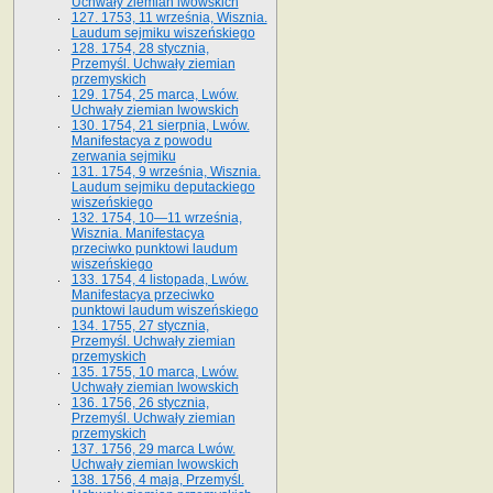
Uchwały ziemian lwowskich
127. 1753, 11 września, Wisznia.
Laudum sejmiku wiszeńskiego
128. 1754, 28 stycznia,
Przemyśl. Uchwały ziemian
przemyskich
129. 1754, 25 marca, Lwów.
Uchwały ziemian lwowskich
130. 1754, 21 sierpnia, Lwów.
Manifestacya z powodu
zerwania sejmiku
131. 1754, 9 września, Wisznia.
Laudum sejmiku deputackiego
wiszeńskiego
132. 1754, 10—11 września,
Wisznia. Manifestacya
przeciwko punktowi laudum
wiszeńskiego
133. 1754, 4 listopada, Lwów.
Manifestacya przeciwko
punktowi laudum wiszeńskiego
134. 1755, 27 stycznia,
Przemyśl. Uchwały ziemian
przemyskich
135. 1755, 10 marca, Lwów.
Uchwały ziemian lwowskich
136. 1756, 26 stycznia,
Przemyśl. Uchwały ziemian
przemyskich
137. 1756, 29 marca Lwów.
Uchwały ziemian lwowskich
138. 1756, 4 maja, Przemyśl.