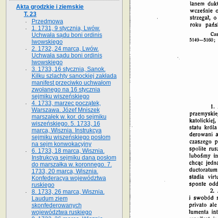
Akta grodzkie i ziemskie
T. 23
Przedmowa
1. 1731, 9 stycznia, Lwów.
Uchwała sądu boni ordinis
lwowskiego
2. 1732, 24 marca, Lwów.
Uchwała sądu boni ordinis
lwowskiego
3. 1733, 16 stycznia, Sanok.
Kilku szlachty sanockiej zakłada
manifest przeciwko uchwałom
zwołanego na 16 stycz­nia
sejmiku wiszeńskiego
4. 1733, marzec początek,
Warszawa. Józef Mniszek
marszałek w. kor. do sejmiku
wiszeńskiego. 5. 1733, 16
marca, Wisznia. Instrukcya
sejmiku wiszeńskiego posłom
na sejm konwokacyjny
6. 1733, 18 marca, Wisznia.
Instrukcya sejmiku dana posłom
do marszałka w. koronnego. 7.
1733, 20 marca, Wisznia.
Konfederacya województwa
ruskiego
8. 1733, 26 marca, Wisznia.
Laudum ziem
skonfederowanych
województwa ruskiego