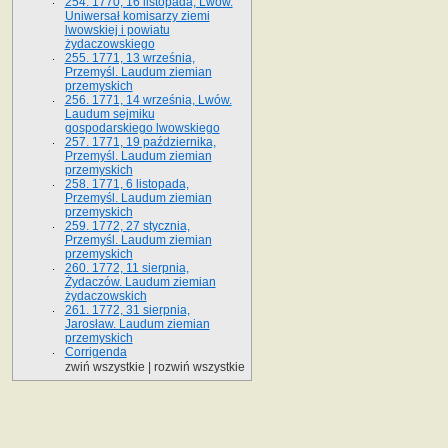
254. 1770, 16 listopada, Lwów.
Uniwersał komisarzy ziemi
lwowskiej i powiatu
żydaczowskiego
255. 1771, 13 września,
Przemyśl. Laudum ziemian
przemyskich
256. 1771, 14 września, Lwów.
Laudum sejmiku
gospodarskiego lwowskiego
257. 1771, 19 października,
Przemyśl. Laudum ziemian
przemyskich
258. 1771, 6 listopada,
Przemyśl. Laudum ziemian
przemyskich
259. 1772, 27 stycznia,
Przemyśl. Laudum ziemian
przemyskich
260. 1772, 11 sierpnia,
Żydaczów. Laudum ziemian
żydaczowskich
261. 1772, 31 sierpnia,
Jarosław. Laudum ziemian
przemyskich
Corrigenda
zwiń wszystkie
|
rozwiń wszystkie