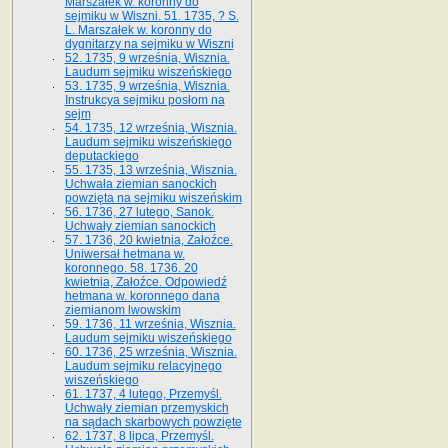
Marszałek w. koronny do
sejmiku w Wiszni. 51. 1735, ? S.
L. Marszałek w. koronny do
dygnitarzy na sejmiku w Wiszni
52. 1735, 9 września, Wisznia.
Laudum sejmiku wiszeńskiego
53. 1735, 9 września, Wisznia.
Instrukcya sejmiku posłom na
sejm
54. 1735, 12 września, Wisznia.
Laudum sejmiku wiszeńskiego
deputackiego
55. 1735, 13 września, Wisznia.
Uchwała ziemian sanockich
powzięta na sejmiku wiszeńskim
56. 1736, 27 lutego, Sanok.
Uchwały ziemian sanockich
57. 1736, 20 kwietnia, Załoźce.
Uniwersał hetmana w.
koronnego. 58. 1736. 20
kwietnia, Załoźce. Odpowiedź
hetmana w. koronnego dana
ziemianom lwowskim
59. 1736, 11 września, Wisznia.
Laudum sejmiku wiszeńskiego
60. 1736, 25 września, Wisznia.
Laudum sejmiku relacyjnego
wiszeńskiego
61. 1737, 4 lutego, Przemyśl.
Uchwały ziemian przemyskich
na sądach skarbowych powzięte
62. 1737, 8 lipca, Przemyśl.