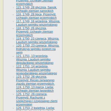
Przemyśl. Uchwały ziemian
przemyskich
115. 1749, 28 stycznia, Sanok.
Uchwały ziemian sanockich
116. 1749, 28 lipca, Przemyśl.
Uchwały ziemian przemyskich
117. 1749, 16 września, Wisznia.
Laudum sejmiku wiszeńskiego
118. 1750, 26 stycznia,
Przemyśl. Uchwały ziemian
przemyskich
119. 1750, 23 czerwca, Wisznia.
Laudum sejmiku wiszeńskiego
120. 1750, 23 czerwca, Wisznia.
Instrukcya sejmiku posłom na
sejm
121. 1751, 13 września,
Wisznia. Laudum sejmiku
deputackiego wiszeńskiego
122. 1751, 14 września,
Wisznia. Laudum sejmiku
gospodarskiego wiszeńskiego
123. 1752, 26 stycznia,
Przemyśl. Reces zerwanego
zjazdu ziemian przemyskich.
124. 1750, 13 marca, Lwów.
Uchwały ziemian lwowskich
125. 1752, 26 czerwca,
Przemyśl. Rachunki z
szelężnego i czopowego ziemi
przemyskiej
126. 1753, 2 kwietnia, Lwów.