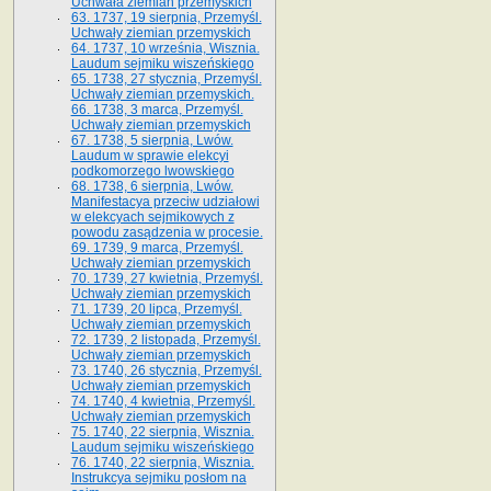
Uchwała ziemian przemyskich
63. 1737, 19 sierpnia, Przemyśl.
Uchwały ziemian przemyskich
64. 1737, 10 września, Wisznia.
Laudum sejmiku wiszeńskiego
65. 1738, 27 stycznia, Przemyśl.
Uchwały ziemian przemyskich­­.
66. 1738, 3 marca, Przemyśl.
Uchwały ziemian przemyskich­
67. 1738, 5 sierpnia, Lwów.
Laudum w sprawie elekcyi
podkomorzego lwowskiego
68. 1738, 6 sierpnia, Lwów.
Manifestacya przeciw udziałowi
w elekcyach sejmikowych z
powodu zasądzenia w procesie.
69. 1739, 9 marca, Przemyśl.
Uchwały ziemian przemyskich
70. 1739, 27 kwietnia, Przemyśl.
Uchwały ziemian przemyskich
71. 1739, 20 lipca, Przemyśl.
Uchwały ziemian przemyskich
72. 1739, 2 listopada, Przemyśl.
Uchwały ziemian przemyskich
73. 1740, 26 stycznia, Przemyśl.
Uchwały ziemian przemyskich
74. 1740, 4 kwietnia, Przemyśl.
Uchwały ziemian przemyskich
75. 1740, 22 sierpnia, Wisznia.
Laudum sejmiku wiszeńskiego
76. 1740, 22 sierpnia, Wisznia.
Instrukcya sejmiku posłom na