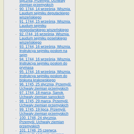
stycznia, Przemyśl. Uchwały
ziemian przemyskich
90. 1744, 14 września, Wisznia.
Laudum sejmiku deputackiego
wiszeńskiego
91. 1744, 15 września, Wisznia.
Laudum sejmiku
gospodarskiego wiszeńskiego
92. l744, 16 września, Wisznia.
Laudum sejmiku poselskiego
wiszeńskiego
93. 1744, 16 września, Wisznia.
Instrukcya sejmiku posłom na
sejm
94. 1744, 16 września, Wisznia.
Instrukcya sejmiku posłom do
prymasa
95. 1744, 16 września, Wisznia.
Instrukcya sejmiku posłom do
biskupa krakowskiego
96. 1745, 25 stycznia, Przemyśl.
Uchwały ziemian przemyskich
97. 1744, 18 marca, Sanok.
Uchwały ziemian sanockich
98. 1745, 29 marca, Przemyśl.
Uchwały ziemian przemyskich
99. 1745, 19 lipca, Przemyśl.
Uchwały ziemian przemyskich
100. 1746, 24 stycznia,
Przemyśl. Uchwały ziemian
przemyskich
101. 1746, 25 czerwca,