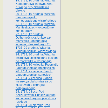
19. 1733, 10 grudnia, Wisznia.
Konfederacya województwa
ruskiego przy Stanisławie
elekcie
20. 1733, 10 grudnia, Wisznia.
Laudum sejmiku
konfederackiego wiszeńskiego
21. 1733, 10 grudnia, Wisznia.
Manifest przeciwko powtórnej
konfederacyi
22. 1733, 12 grudnia,
Dołhomościska. Uniwersał
marszałka konfederacyi
województwa ruskiego. 23.
1733, 29 grudnia, Wisznia.
Laudum sejmiku wiszeńskiego
24. 1733, 30 grudnia, Wisznia.
Instrukcya sejmiku dana posłom
do marszałka w. koronnego
25. 1734, 30 kwietnia, Przemyśl.
Laudum ziemian przemyskich
26. 1734, 7 czerwca, Sanok.
Laudum ziemian sanockich
27. 1734, 7 czerwca, Sanok.
Instrukcya dla komisarza do
zlustrowania chorągwi
delegowanego
28. 1734, 6 lipca, Pod
Szczutkowem. Punkt z laudum
konfederackiego województwa
ruskiego
29. 1734, 20 sierpnia, Pod