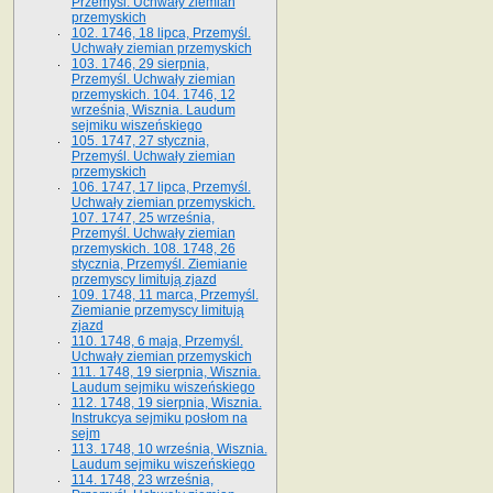
Przemyśl. Uchwały ziemian
przemyskich
102. 1746, 18 lipca, Przemyśl.
Uchwały ziemian przemyskich
103. 1746, 29 sierpnia,
Przemyśl. Uchwały ziemian
przemyskich. 104. 1746, 12
września, Wisznia. Laudum
sejmiku wiszeńskiego
105. 1747, 27 stycznia,
Przemyśl. Uchwały ziemian
przemyskich
106. 1747, 17 lipca, Przemyśl.
Uchwały ziemian przemyskich.
107. 1747, 25 września,
Przemyśl. Uchwały ziemian
przemyskich. 108. 1748, 26
stycznia, Przemyśl. Ziemianie
przemyscy limitują zjazd
109. 1748, 11 marca, Przemyśl.
Ziemianie przemyscy limitują
zjazd
110. 1748, 6 maja, Przemyśl.
Uchwały ziemian przemyskich
111. 1748, 19 sierpnia, Wisznia.
Laudum sejmiku wiszeńskiego
112. 1748, 19 sierpnia, Wisznia.
Instrukcya sejmiku posłom na
sejm
113. 1748, 10 września, Wisznia.
Laudum sejmiku wiszeńskiego
114. 1748, 23 września,