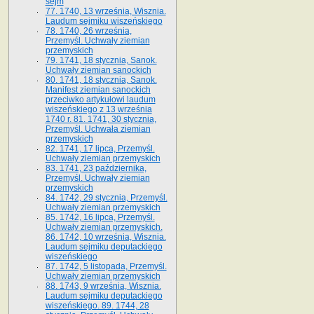
sejm
77. 1740, 13 września, Wisznia.
Laudum sejmiku wiszeńskiego
78. 1740, 26 września,
Przemyśl. Uchwały ziemian
przemyskich
79. 1741, 18 stycznia, Sanok.
Uchwały ziemian sanockich
80. 1741, 18 stycznia, Sanok.
Manifest ziemian sanockich
przeciwko artykułowi laudum
wiszeńskiego z 13 wrze­śnia
1740 r. 81. 1741, 30 stycznia,
Przemyśl. Uchwała ziemian
przemyskich
82. 1741, 17 lipca, Przemyśl.
Uchwały ziemian przemyskich
83. 1741, 23 października,
Przemyśl. Uchwały ziemian
przemyskich
84. 1742, 29 stycznia, Przemyśl.
Uchwały ziemian przemyskich
85. 1742, 16 lipca, Przemyśl.
Uchwały ziemian przemyskich.
86. 1742, 10 września, Wisznia.
Laudum sejmiku deputackiego
wiszeńskiego
87. 1742, 5 listopada, Przemyśl.
Uchwały ziemian przemyskich
88. 1743, 9 września, Wisznia.
Laudum sejmiku deputackiego
wiszeńskiego. 89. 1744, 28