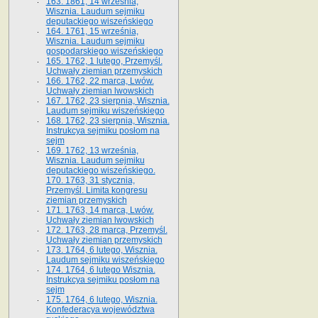
163. 1861, 14 września,
Wisznia. Laudum sejmiku
deputackiego wiszeńskiego
164. 1761, 15 września,
Wisznia. Laudum sejmiku
gospodarskiego wiszeńskiego
165. 1762, 1 lutego, Przemyśl.
Uchwały ziemian przemyskich
166. 1762, 22 marca, Lwów.
Uchwały ziemian lwowskich
167. 1762, 23 sierpnia, Wisznia.
Laudum sejmiku wiszeńskiego
168. 1762, 23 sierpnia, Wisznia.
Instrukcya sejmiku posłom na
sejm
169. 1762, 13 września,
Wisznia. Laudum sejmiku
deputackiego wiszeńskiego.
170. 1763, 31 stycznia,
Przemyśl. Limita kongresu
ziemian przemyskich
171. 1763, 14 marca, Lwów.
Uchwały ziemian lwowskich
172. 1763, 28 marca, Przemyśl.
Uchwały ziemian przemyskich
173. 1764, 6 lutego, Wisznia.
Laudum sejmiku wiszeńskiego
174. 1764, 6 lutego Wisznia.
Instrukcya sejmiku posłom na
sejm
175. 1764, 6 lutego, Wisznia.
Konfederacya województwa