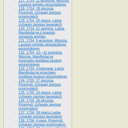
127. 1753, 11 września, Wisznia.
Laudum sejmiku wiszeńskiego
128. 1754, 28 stycznia,
Przemyśl. Uchwały ziemian
przemyskich
129. 1754, 25 marca, Lwów.
Uchwały ziemian lwowskich
130. 1754, 21 sierpnia, Lwów.
Manifestacya z powodu
zerwania sejmiku
131. 1754, 9 września, Wisznia.
Laudum sejmiku deputackiego
wiszeńskiego
132. 1754, 10—11 września,
Wisznia. Manifestacya
przeciwko punktowi laudum
wiszeńskiego
133. 1754, 4 listopada, Lwów.
Manifestacya przeciwko
punktowi laudum wiszeńskiego
134. 1755, 27 stycznia,
Przemyśl. Uchwały ziemian
przemyskich
135. 1755, 10 marca, Lwów.
Uchwały ziemian lwowskich
136. 1756, 26 stycznia,
Przemyśl. Uchwały ziemian
przemyskich
137. 1756, 29 marca Lwów.
Uchwały ziemian lwowskich
138. 1756, 4 maja, Przemyśl.
Uchwały ziemian przemyskich.