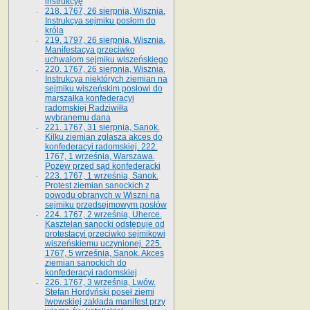
instrukcyę
218. 1767, 26 sierpnia, Wisznia.
Instrukcya sejmiku posłom do
króla
219. 1797, 26 sierpnia, Wisznia.
Manifestacya przeciwko
uchwałom sejmiku wiszeńskiego
220. 1767, 26 sierpnia, Wisznia.
Instrukcya niektórych ziemian na
sejmiku wiszeńskim posłowi do
marszałka konfe­deracyi
radomskiej Radziwiłła
wybranemu dana
221. 1767, 31 sierpnia, Sanok.
Kilku ziemian zgłasza akces do
konfederacyi radomskiej. 222.
1767, 1 września, Warszawa.
Pozew przed sąd konfederacki
223. 1767, 1 września, Sanok.
Protest ziemian sanockich z
powodu obranych w Wiszni na
sejmiku przedsejmo­wym posłów
224. 1767, 2 września, Uherce.
Kasztelan sanocki odstępuje od
protestacyi przeciwko sejmikowi
wiszeńskiemu uczynionej. 225.
1767, 5 września, Sanok. Akces
ziemian sanockich do
konfederacyi radomskiej
226. 1767, 3 września, Lwów.
Stefan Hordyński poseł ziemi
lwowskiej zakłada manifest przy