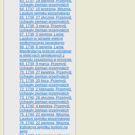
63. 1737, 19 sierpnia, Przemyśl.
Uchwały ziemian przemyskich
64. 1737, 10 września, Wisznia.
Laudum sejmiku wiszeńskiego
65. 1738, 27 stycznia, Przemyśl.
Uchwały ziemian przemyskich­­.
66. 1738, 3 marca, Przemyśl.
Uchwały ziemian przemyskich­
67. 1738, 5 sierpnia, Lwów.
Laudum w sprawie elekcyi
podkomorzego lwowskiego
68. 1738, 6 sierpnia, Lwów.
Manifestacya przeciw udziałowi
w elekcyach sejmikowych z
powodu zasądzenia w procesie.
69. 1739, 9 marca, Przemyśl.
Uchwały ziemian przemyskich
70. 1739, 27 kwietnia, Przemyśl.
Uchwały ziemian przemyskich
71. 1739, 20 lipca, Przemyśl.
Uchwały ziemian przemyskich
72. 1739, 2 listopada, Przemyśl.
Uchwały ziemian przemyskich
73. 1740, 26 stycznia, Przemyśl.
Uchwały ziemian przemyskich
74. 1740, 4 kwietnia, Przemyśl.
Uchwały ziemian przemyskich
75. 1740, 22 sierpnia, Wisznia.
Laudum sejmiku wiszeńskiego
76. 1740, 22 sierpnia, Wisznia.
Instrukcya sejmiku posłom na
sejm