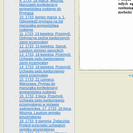
9. 1733, 26 marca, Wisznia.
Marszałek konfederacyi
województwa ruskiego do
Prymasa
10. 1733, koniec marca, s. 1.
Odpowiedź prymasa na list
marszałka województwa
ruskiego
11. 1733, 14 kwietnia, Przemyśl.
Ordynacya sądów kapturowych
ziemi przemyskiej
12. 1733, 15 kwietnia, Sanok.
Laudum ziemian sanockich
13. 1733, 18 kwietnia, Przemyśl.
Uchwała sądu kapturowego
ziemi przemyskiej
14. 1733, 18 kwietnia, Przemyśl.
Uchwała sądu kapturowego
«
ziemi przemyskiej
15. 1733, 22 czerwca,
Warszawa. Prymas do
marszałka konfederacyi
województwa ruskiego
16. 1733, 3 lipca, Przemyśl.
Uchwała sądu kapturowego
przemyskiego w sprawie
sądownictwa. 17. 1733, 16 lipca,
Wisznia. Laudum sejmiku
wiszeńskiego
18. 1733, 9 sierpnia, Żydaczów.
Protest przeciwko uchwałom
sejmiku wiszeńskiego