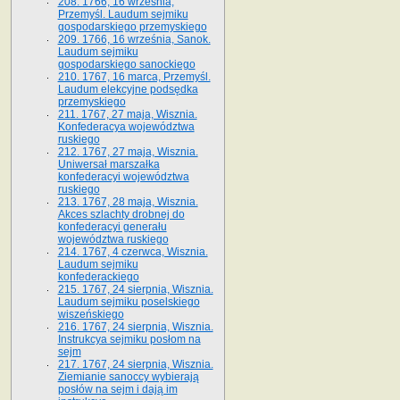
208. 1766, 16 września,
Przemyśl. Laudum sejmiku
gospodarskiego przemyskiego
209. 1766, 16 września, Sanok.
Laudum sejmiku
gospodarskiego sanockiego
210. 1767, 16 marca, Przemyśl.
Laudum elekcyjne podsędka
przemyskiego
211. 1767, 27 maja, Wisznia.
Konfederacya województwa
ruskiego
212. 1767, 27 maja, Wisznia.
Uniwersał marszałka
konfederacyi województwa
ruskiego
213. 1767, 28 maja, Wisznia.
Akces szlachty drobnej do
konfederacyi generału
województwa ruskiego
214. 1767, 4 czerwca, Wisznia.
Laudum sejmiku
konfederackiego
215. 1767, 24 sierpnia, Wisznia.
Laudum sejmiku poselskiego
wiszeńskiego
216. 1767, 24 sierpnia, Wisznia.
Instrukcya sejmiku posłom na
sejm
217. 1767, 24 sierpnia, Wisznia.
Ziemianie sanoccy wybierają
posłów na sejm i dają im