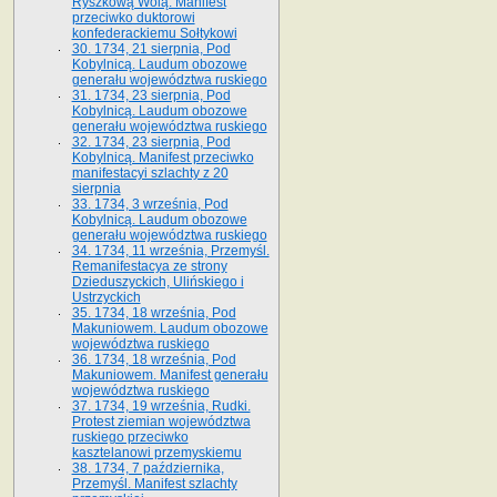
Ryszkową Wolą. Manifest
przeciwko duktorowi
konfederackiemu Sołtykowi
30. 1734, 21 sierpnia, Pod
Kobylnicą. Laudum obozowe
generału województwa ruskiego
31. 1734, 23 sierpnia, Pod
Kobylnicą. Laudum obozowe
generału województwa ruskiego
32. 1734, 23 sierpnia, Pod
Kobylnicą. Manifest przeciwko
manifestacyi szlachty z 20
sierpnia
33. 1734, 3 września, Pod
Kobylnicą. Laudum obozowe
generału województwa ruskiego
34. 1734, 11 września, Przemyśl.
Remanifestacya ze strony
Dzieduszyckich, Ulińskiego i
Ustrzyckich
35. 1734, 18 września, Pod
Makuniowem. Laudum obozowe
województwa ruskiego
36. 1734, 18 września, Pod
Makuniowem. Manifest generału
województwa ruskiego
37. 1734, 19 września, Rudki.
Protest ziemian województwa
ruskiego przeciwko
kasztelanowi przemyskiemu
38. 1734, 7 października,
Przemyśl. Manifest szlachty