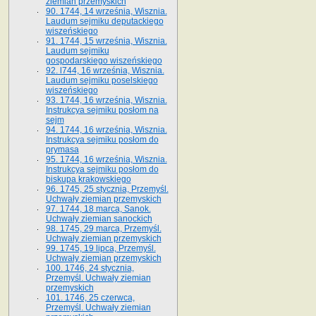
ziemian przemyskich
90. 1744, 14 września, Wisznia.
Laudum sejmiku deputackiego
wiszeńskiego
91. 1744, 15 września, Wisznia.
Laudum sejmiku
gospodarskiego wiszeńskiego
92. l744, 16 września, Wisznia.
Laudum sejmiku poselskiego
wiszeńskiego
93. 1744, 16 września, Wisznia.
Instrukcya sejmiku posłom na
sejm
94. 1744, 16 września, Wisznia.
Instrukcya sejmiku posłom do
prymasa
95. 1744, 16 września, Wisznia.
Instrukcya sejmiku posłom do
biskupa krakowskiego
96. 1745, 25 stycznia, Przemyśl.
Uchwały ziemian przemyskich
97. 1744, 18 marca, Sanok.
Uchwały ziemian sanockich
98. 1745, 29 marca, Przemyśl.
Uchwały ziemian przemyskich
99. 1745, 19 lipca, Przemyśl.
Uchwały ziemian przemyskich
100. 1746, 24 stycznia,
Przemyśl. Uchwały ziemian
przemyskich
101. 1746, 25 czerwca,
Przemyśl. Uchwały ziemian