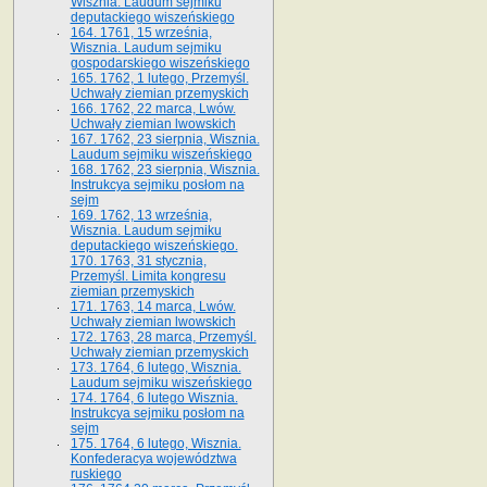
Wisznia. Laudum sejmiku
deputackiego wiszeńskiego
164. 1761, 15 września,
Wisznia. Laudum sejmiku
gospodarskiego wiszeńskiego
165. 1762, 1 lutego, Przemyśl.
Uchwały ziemian przemyskich
166. 1762, 22 marca, Lwów.
Uchwały ziemian lwowskich
167. 1762, 23 sierpnia, Wisznia.
Laudum sejmiku wiszeńskiego
168. 1762, 23 sierpnia, Wisznia.
Instrukcya sejmiku posłom na
sejm
169. 1762, 13 września,
Wisznia. Laudum sejmiku
deputackiego wiszeńskiego.
170. 1763, 31 stycznia,
Przemyśl. Limita kongresu
ziemian przemyskich
171. 1763, 14 marca, Lwów.
Uchwały ziemian lwowskich
172. 1763, 28 marca, Przemyśl.
Uchwały ziemian przemyskich
173. 1764, 6 lutego, Wisznia.
Laudum sejmiku wiszeńskiego
174. 1764, 6 lutego Wisznia.
Instrukcya sejmiku posłom na
sejm
175. 1764, 6 lutego, Wisznia.
Konfederacya województwa
ruskiego