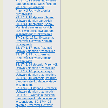
77. 1740, 13 września, Wisznia.
Laudum sejmiku wiszeńskiego
78. 1740, 26 września,
Przemyśl. Uchwały ziemian
przemyskich
79. 1741, 18 stycznia, Sanok.
Uchwały ziemian sanockich
80. 1741, 18 stycznia, Sanok.
Manifest ziemian sanockich
przeciwko artykułowi laudum
wiszeńskiego z 13 wrze­śnia
1740 r. 81. 1741, 30 stycznia,
Przemyśl. Uchwała ziemian
przemyskich
82. 1741, 17 lipca, Przemyśl.
Uchwały ziemian przemyskich
83. 1741, 23 października,
Przemyśl. Uchwały ziemian
przemyskich
84. 1742, 29 stycznia, Przemyśl.
Uchwały ziemian przemyskich
85. 1742, 16 lipca, Przemyśl.
Uchwały ziemian przemyskich.
86. 1742, 10 września, Wisznia.
Laudum sejmiku deputackiego
wiszeńskiego
87. 1742, 5 listopada, Przemyśl.
Uchwały ziemian przemyskich
88. 1743, 9 września, Wisznia.
Laudum sejmiku deputackiego
wiszeńskiego. 89. 1744, 28
stycznia, Przemyśl. Uchwały