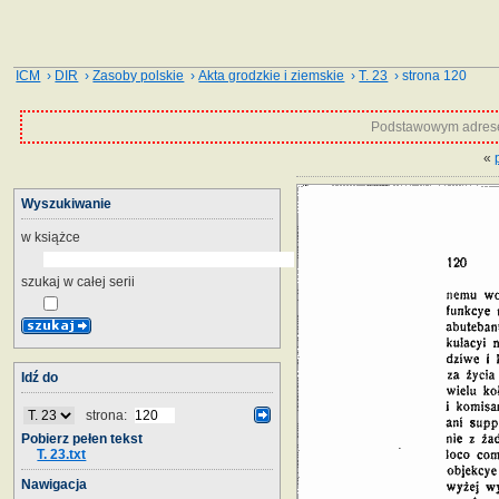
ICM
›
DIR
›
Zasoby polskie
›
Akta grodzkie i ziemskie
›
T. 23
› strona 120
Podstawowym adrese
«
Wyszukiwanie
w książce
szukaj w całej serii
Idź do
strona:
Pobierz pełen tekst
T. 23.txt
Nawigacja