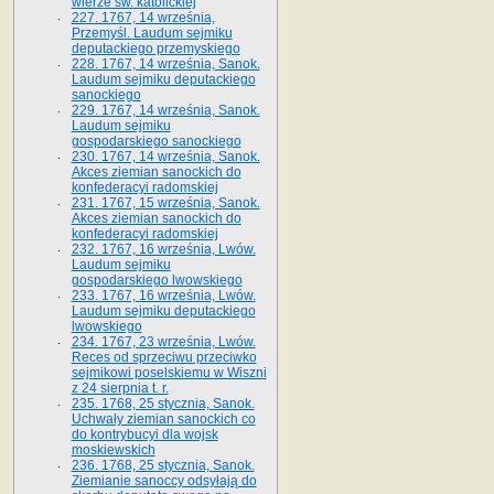
wierze św. ka­tolickiej
227. 1767, 14 września,
Przemyśl. Laudum sejmiku
deputackiego przemyskiego
228. 1767, 14 września, Sanok.
Laudum sejmiku deputackiego
sanockiego
229. 1767, 14 września, Sanok.
Laudum sejmiku
gospodarskiego sanockiego
230. 1767, 14 września, Sanok.
Akces ziemian sanockich do
konfederacyi radomskiej
231. 1767, 15 września, Sanok.
Akces ziemian sanockich do
konfederacyi radomskiej
232. 1767, 16 września, Lwów.
Laudum sejmiku
gospodarskiego lwowskiego
233. 1767, 16 września, Lwów.
Laudum sejmiku deputackiego
lwowskiego
234. 1767, 23 września, Lwów.
Reces od sprzeciwu przeciwko
sejmikowi poselskiemu w Wiszni
z 24 sierpnia t. r.
235. 1768, 25 stycznia, Sanok.
Uchwały ziemian sanockich co
do kontrybucyi dla wojsk
moskiewskich
236. 1768, 25 stycznia, Sanok.
Ziemianie sanoccy odsyłają do