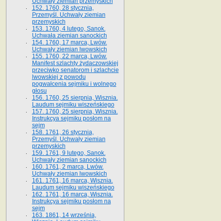
Uchwały ziemian przemyskich
152. 1760, 28 stycznia,
Przemyśl. Uchwały ziemian
przemyskich
153. 1760, 4 lutego, Sanok.
Uchwała ziemian sanockich
154. 1760, 17 marca, Lwów.
Uchwały ziemian lwowskich
155. 1760, 22 marca, Lwów.
Manifest szlachty żydaczowskiej
przeciwko senatorom i szlachcie
lwowskiej z po­wodu
pogwałcenia sejmiku i wolnego
głosu
156. 1760, 25 sierpnia, Wisznia.
Laudum sejmiku wiszeńskiego
157. 1760, 25 sierpnia, Wisznia.
Instrukcya sejmiku posłom na
sejm
158. 1761, 26 stycznia,
Przemyśl. Uchwały ziemian
przemyskich
159. 1761, 9 lutego, Sanok.
Uchwały ziemian sanockich
160. 1761, 2 marca, Lwów.
Uchwały ziemian lwowskich
161. 1761, 16 marca, Wisznia.
Laudum sejmiku wiszeńskiego
162. 1761, 16 marca, Wisznia.
Instrukcya sejmiku posłom na
sejm
163. 1861, 14 września,