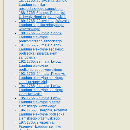
187. 1765, 25 stycznia, Sanok.
Laudum sejmiku
gospodarskiego sanockiego
188. 1765, 3 lutego Przemyśl.
Uchwały ziemian przemyskich
189. 1765, 22 kwietnia, Wisznia.
Laudum sejmiku relacyjnego
wiszeńskiego
190. 1765, 22 maja, Sanok.
Laudum elekcyjne
podkomorzego sanockiego
191. 1765, 23 maja, Sanok.
Laudum elekcyjne sędziego,
podsędka i pisarza ziem
sanockich
192. 1765, 23 maja, Lwów.
Laudum elekcyjne
podkomorzego lwowskiego
193. 1765, 24 maja, Przemyśl.
Laudum elekcyjne sędziego
ziemi przemyskiej
194. 1765, 24 maja, Lwów.
Laudum elekcyjne sędziego
ziemi lwowskiej
195. 1765, 25 maja, Lwów.
Laudum elekcyjne pisarza
ziemskiego lwowskiego
196. 1765, 6 sierpnia, Przemyśl.
Laudum elekcyjne podsędka
ziemskiego przemyskiego
197. 1765, 9 września,
Przemyśl. Laudum sejmiku