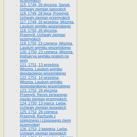
przemyskich
115. 1749, 28 stycznia, Sanok.
Uchwały ziemian sanockich
116. 1749, 28 lipca, Przemyśl.
Uchwały ziemian przemyskich
117. 1749, 16 września, Wisznia.
Laudum sejmiku wiszeńskiego
118. 1750, 26 stycznia,
Przemyśl. Uchwały ziemian
przemyskich
119. 1750, 23 czerwca, Wisznia.
Laudum sejmiku wiszeńskiego
120. 1750, 23 czerwca, Wisznia.
Instrukcya sejmiku posłom na
sejm
121. 1751, 13 września,
Wisznia. Laudum sejmiku
deputackiego wiszeńskiego
122. 1751, 14 września,
Wisznia. Laudum sejmiku
gospodarskiego wiszeńskiego
123. 1752, 26 stycznia,
Przemyśl. Reces zerwanego
zjazdu ziemian przemyskich.
124. 1750, 13 marca, Lwów.
Uchwały ziemian lwowskich
125. 1752, 26 czerwca,
Przemyśl. Rachunki z
szelężnego i czopowego ziemi
przemyskiej
126. 1753, 2 kwietnia, Lwów.
Uchwały ziemian lwowskich