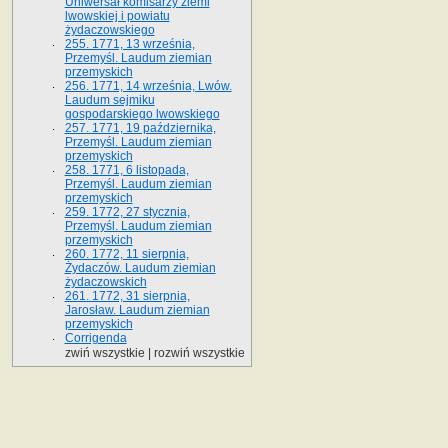
Uniwersał komisarzy ziemi
lwowskiej i powiatu
żydaczowskiego
255. 1771, 13 września,
Przemyśl. Laudum ziemian
przemyskich
256. 1771, 14 września, Lwów.
Laudum sejmiku
gospodarskiego lwowskiego
257. 1771, 19 października,
Przemyśl. Laudum ziemian
przemyskich
258. 1771, 6 listopada,
Przemyśl. Laudum ziemian
przemyskich
259. 1772, 27 stycznia,
Przemyśl. Laudum ziemian
przemyskich
260. 1772, 11 sierpnia,
Żydaczów. Laudum ziemian
żydaczowskich
261. 1772, 31 sierpnia,
Jarosław. Laudum ziemian
przemyskich
Corrigenda
zwiń wszystkie
|
rozwiń wszystkie