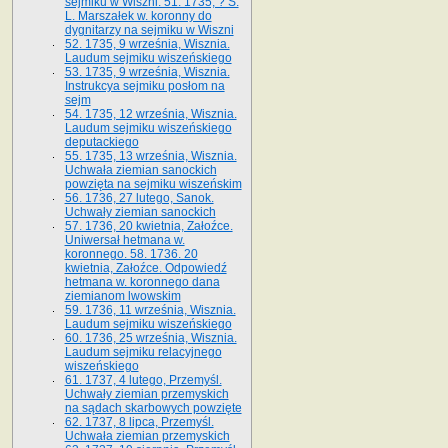
sejmiku w Wiszni. 51. 1735, ? S.
L. Marszałek w. koronny do
dygnitarzy na sejmiku w Wiszni
52. 1735, 9 września, Wisznia.
Laudum sejmiku wiszeńskiego
53. 1735, 9 września, Wisznia.
Instrukcya sejmiku posłom na
sejm
54. 1735, 12 września, Wisznia.
Laudum sejmiku wiszeńskiego
deputackiego
55. 1735, 13 września, Wisznia.
Uchwała ziemian sanockich
powzięta na sejmiku wiszeńskim
56. 1736, 27 lutego, Sanok.
Uchwały ziemian sanockich
57. 1736, 20 kwietnia, Załoźce.
Uniwersał hetmana w.
koronnego. 58. 1736. 20
kwietnia, Załoźce. Odpowiedź
hetmana w. koronnego dana
ziemianom lwowskim
59. 1736, 11 września, Wisznia.
Laudum sejmiku wiszeńskiego
60. 1736, 25 września, Wisznia.
Laudum sejmiku relacyjnego
wiszeńskiego
61. 1737, 4 lutego, Przemyśl.
Uchwały ziemian przemyskich
na sądach skarbowych powzięte
62. 1737, 8 lipca, Przemyśl.
Uchwała ziemian przemyskich