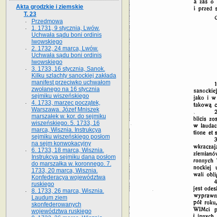
Akta grodzkie i ziemskie
T. 23
Przedmowa
1. 1731, 9 stycznia, Lwów.
Uchwała sądu boni ordinis
lwowskiego
2. 1732, 24 marca, Lwów.
Uchwała sądu boni ordinis
lwowskiego
3. 1733, 16 stycznia, Sanok.
Kilku szlachty sanockiej zakłada
manifest przeciwko uchwałom
zwołanego na 16 stycz­nia
sejmiku wiszeńskiego
4. 1733, marzec początek,
Warszawa. Józef Mniszek
marszałek w. kor. do sejmiku
wiszeńskiego. 5. 1733, 16
marca, Wisznia. Instrukcya
sejmiku wiszeńskiego posłom
na sejm konwokacyjny
6. 1733, 18 marca, Wisznia.
Instrukcya sejmiku dana posłom
do marszałka w. koronnego. 7.
1733, 20 marca, Wisznia.
Konfederacya województwa
ruskiego
8. 1733, 26 marca, Wisznia.
Laudum ziem
skonfederowanych
województwa ruskiego