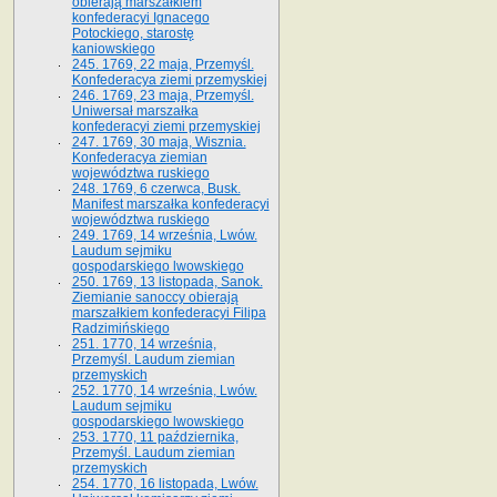
obierają marszałkiem
konfederacyi Ignacego
Potockiego, starostę
kaniowskiego
245. 1769, 22 maja, Przemyśl.
Konfederacya ziemi przemyskiej
246. 1769, 23 maja, Przemyśl.
Uniwersał marszałka
konfederacyi ziemi przemyskiej
247. 1769, 30 maja, Wisznia.
Konfederacya ziemian
województwa ruskiego
248. 1769, 6 czerwca, Busk.
Manifest marszałka konfederacyi
województwa ruskiego
249. 1769, 14 września, Lwów.
Laudum sejmiku
gospodarskiego lwowskiego
250. 1769, 13 listopada, Sanok.
Ziemianie sanoccy obierają
marszałkiem konfederacyi Filipa
Radzimińskiego
251. 1770, 14 września,
Przemyśl. Laudum ziemian
przemyskich
252. 1770, 14 września, Lwów.
Laudum sejmiku
gospodarskiego lwowskiego
253. 1770, 11 października,
Przemyśl. Laudum ziemian
przemyskich
254. 1770, 16 listopada, Lwów.