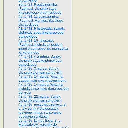
przemyskiej
39. 1734, 9 października,
Przemyśl. Uchwały sądu
kapturowego przemyskiego
40. 1734, 11 października,
Przemyśl. Manifest Bazylego
Ustrzyckiego
41. 1734, 5 listopada, Sanok.
Uchwały sądu kapturowego
sanockiego
42. 1734, 10 listopada,
Przemyśl. Instrukcya posłom
ziemi przemyskiej do marszałka
w. koronnego
44. 1734, 4 grudnia, Sanok.
Uchwały sądu kapturowego
sanockiego
45. 1735, 3 marca, Sanok.
Uchwały ziemian sanockich
46. 1735, 14 marca, Wisznia.
Laudum sejmiku wiszeńskiego
47. 1735, 14 marca, Wisznia.
Instrukcya sejmiku dana posłom
do króla
48. 1735, 22 marca, Sanok.
Uchwały ziemian sanockich
49. 1735, początek czerwca, S.
L. Życzenia województwa
ruskiego i innych w sprawie
uspokojenia Rzptej
50. 1735, koniec lipca, S. L.
Marszałek w. koronny do