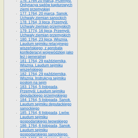
176. 1764 20 marca, Przemyśl.
Ordynacya sądów kapturowych
ziemi przemyskiej
177. 1764, 20 marca, Sanok.
Uchwały ziemian sanockich
178. 1764, 3 lipca, Przemyśl.
Uchwały ziemian przemyskich
179. 1774, 16 lipca, Przemyśl.
Uchwały ziemian przemyskich
180. 1764, 23 lipca, Wisznia.
Laudum sejmiku relacyjnego
wiszeńskiego, z aprobatą
konfederacyi wojewódzkiej jako
też i generalnej
181. 1764, 29 października,
Wisznia. Laudum sejmiku
wiszeńskiego
182. 1764, 29 października,
Wisznia. Instrukcya sejmiku
posłom na sejm
183. 1764, 5 listopada,
Przemyśl. Laudum sejmiku
deputackiego przemyskiego
184. 1764, 5 listopada, Sanok.
Laudum sejmiku deputackiego
sanockiego
185. 1764, 6 listopada, Lwów.
Laudum sejmiku
gospodarskiego lwowskiego
186. 1764, 6 listopada, Sanok.
Laudum sejmiku
gospodarskiego sanockiego.