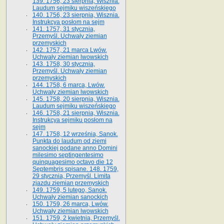
139. 1756, 23 sierpnia, Wisznia.
Laudum sejmiku wiszeńskiego
140. 1756, 23 sierpnia, Wisznia.
Instrukcya posłom na sejm
141. 1757, 31 stycznia,
Przemyśl. Uchwały ziemian
przemyskich
142. 1757, 21 marca Lwów.
Uchwały ziemian lwowskich
143. 1758, 30 stycznia,
Przemyśl. Uchwały ziemian
przemyskich
144. 1758, 6 marca, Lwów.
Uchwały ziemian lwowskich
145. 1758, 20 sierpnia, Wisznia.
Laudum sejmiku wiszeńskiego
146. 1758, 21 sierpnia, Wisznia.
Instrukcya sejmiku posłom na
sejm
147. 1758, 12 września, Sanok.
Punkta do laudum od ziemi
sanockiej podane anno Domini
milesimo septingentesimo
quinquagesimo octavo die 12
Septembris spisane. 148. 1759,
29 stycznia, Przemyśl. Limita
zjazdu ziemian przemyskich
149. 1759, 5 lutego, Sanok.
Uchwały ziemian sanockich
150. 1759, 26 marca, Lwów.
Uchwały ziemian lwowskich
151. 1759, 2 kwietnia, Przemyśl.