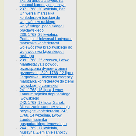
skarbu deputata swego na
trybunał koronny po pensyę
237. 1768, 20 kwietnia, Bar.
Uniwersał marszałka
konfederacyi barskiej do
województw ruskiego,
wołyńskiego, podolskiego i
bracławskiego
238. 1768, 29 kwietnia,
Podhajce. Uniwersał i ordynans
marszałka konfederacyi
województwa bracławskiego do
wo­jewództwa kijowskiego i
ruskiego
239. 1768, 25 czerwca, Lwów.
Manifestacya z powodu
przeciążenia dymów w ziemi
przemyskiej. 240. 1768, 12 lipca,
Targowiska. Uniwersał zastępcy
marszałka konfederacyi do ziemi
lwowskiej i przemyskiej
241. 1768, 15 lipca, Lwów.
Laudum sejmiku deputackiego
lwowskiego
242. 1768, 17 lipca, Sanok.
Mieszczanie sanoccy składają
przysięgę konfederacką. 243.
1768, 14 września, Lwów.
Laudum sejmiku
gospodarskiego lwowskiego
244. 1769, 17 kwietnia,
Muszyna. Ziemianie sanoccy