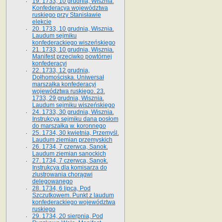
19. 1733, 10 grudnia, Wisznia.
Konfederacya województwa
ruskiego przy Stanisławie
elekcie
20. 1733, 10 grudnia, Wisznia.
Laudum sejmiku
konfederackiego wiszeńskiego
21. 1733, 10 grudnia, Wisznia.
Manifest przeciwko powtórnej
konfederacyi
22. 1733, 12 grudnia,
Dołhomościska. Uniwersał
marszałka konfederacyi
województwa ruskiego. 23.
1733, 29 grudnia, Wisznia.
Laudum sejmiku wiszeńskiego
24. 1733, 30 grudnia, Wisznia.
Instrukcya sejmiku dana posłom
do marszałka w. koronnego
25. 1734, 30 kwietnia, Przemyśl.
Laudum ziemian przemyskich
26. 1734, 7 czerwca, Sanok.
Laudum ziemian sanockich
27. 1734, 7 czerwca, Sanok.
Instrukcya dla komisarza do
zlustrowania chorągwi
delegowanego
28. 1734, 6 lipca, Pod
Szczutkowem. Punkt z laudum
konfederackiego województwa
ruskiego
29. 1734, 20 sierpnia, Pod