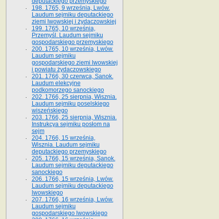
deputackiego przemyskiego
198. 1765, 9 września, Lwów.
Laudum sejmiku deputackiego
ziemi lwowskiej i żydaczowskiej
199. 1765, 10 września,
Przemyśl. Laudum sejmiku
gospodarskiego przemyskiego
200. 1765, 10 września, Lwów.
Laudum sejmiku
gospodarskiego ziemi lwowskiej
i powiatu żydaczowskiego
201. 1766, 30 czerwca, Sanok.
Laudum elekcyjne
podkomorzego sanockiego
202. 1766, 25 sierpnia, Wisznia.
Laudum sejmiku poselskiego
wiszeńskiego
203. 1766, 25 sierpnia, Wisznia.
Instrukcya sejmiku posłom na
sejm
204. 1766, 15 września,
Wisznia. Laudum sejmiku
deputackiego przemyskiego
205. 1766, 15 września, Sanok.
Laudum sejmiku deputackiego
sanockiego
206. 1766, 15 września, Lwów.
Laudum sejmiku deputackiego
lwowskiego
207. 1766, 16 września, Lwów.
Laudum sejmiku
gospodarskiego lwowskiego