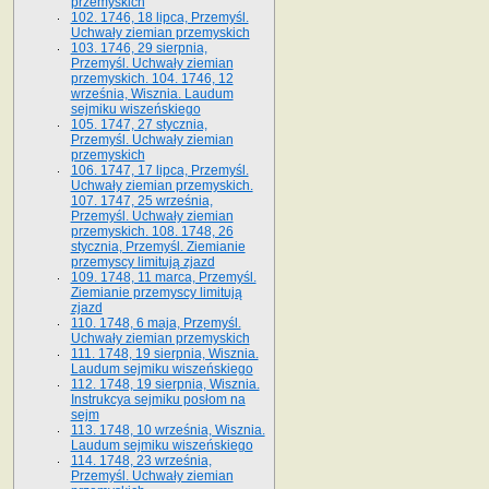
przemyskich
102. 1746, 18 lipca, Przemyśl.
Uchwały ziemian przemyskich
103. 1746, 29 sierpnia,
Przemyśl. Uchwały ziemian
przemyskich. 104. 1746, 12
września, Wisznia. Laudum
sejmiku wiszeńskiego
105. 1747, 27 stycznia,
Przemyśl. Uchwały ziemian
przemyskich
106. 1747, 17 lipca, Przemyśl.
Uchwały ziemian przemyskich.
107. 1747, 25 września,
Przemyśl. Uchwały ziemian
przemyskich. 108. 1748, 26
stycznia, Przemyśl. Ziemianie
przemyscy limitują zjazd
109. 1748, 11 marca, Przemyśl.
Ziemianie przemyscy limitują
zjazd
110. 1748, 6 maja, Przemyśl.
Uchwały ziemian przemyskich
111. 1748, 19 sierpnia, Wisznia.
Laudum sejmiku wiszeńskiego
112. 1748, 19 sierpnia, Wisznia.
Instrukcya sejmiku posłom na
sejm
113. 1748, 10 września, Wisznia.
Laudum sejmiku wiszeńskiego
114. 1748, 23 września,
Przemyśl. Uchwały ziemian