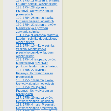
127. 1753, 11 września, Wisznia.
Laudum sejmiku wiszeńskiego
128. 1754, 28 stycznia,
Przemyśl. Uchwały ziemian
przemyskich
129. 1754, 25 marca, Lwów.
Uchwały ziemian lwowskich
130. 1754, 21 sierpnia, Lwów.
Manifestacya z powodu
zerwania sejmiku
131. 1754, 9 września, Wisznia.
Laudum sejmiku deputackiego
wiszeńskiego
132. 1754, 10—11 września,
Wisznia. Manifestacya
przeciwko punktowi laudum
wiszeńskiego
133. 1754, 4 listopada, Lwów.
Manifestacya przeciwko
punktowi laudum wiszeńskiego
134. 1755, 27 stycznia,
Przemyśl. Uchwały ziemian
przemyskich
135. 1755, 10 marca, Lwów.
Uchwały ziemian lwowskich
136. 1756, 26 stycznia,
Przemyśl. Uchwały ziemian
przemyskich
137. 1756, 29 marca Lwów.
Uchwały ziemian lwowskich
138. 1756, 4 maja, Przemyśl.
Uchwały ziemian przemyskich.