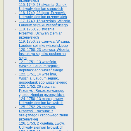
przemyskich
115. 1749, 28 stycznia, Sanok.
Uchwały ziemian sanockich
116. 1749, 28 lipca, Przemyśl.
Uchwały ziemian przemyskich
117. 1749, 16 września, Wisznia.
Laudum sejmiku wiszeńskiego
118. 1750, 26 stycznia,
Przemyśl. Uchwały ziemian
przemyskich
119. 1750, 23 czerwca, Wisznia.
Laudum sejmiku wiszeńskiego
120. 1750, 23 czerwca, Wisznia.
Instrukcya sejmiku posłom na
sejm
121. 1751, 13 września,
Wisznia. Laudum sejmiku
deputackiego wiszeńskiego
122. 1751, 14 września,
Wisznia. Laudum sejmiku
gospodarskiego wiszeńskiego
123. 1752, 26 stycznia,
Przemyśl. Reces zerwanego
zjazdu ziemian przemyskich.
124. 1750, 13 marca, Lwów.
Uchwały ziemian lwowskich
125. 1752, 26 czerwca,
Przemyśl. Rachunki z
szelężnego i czopowego ziemi
przemyskiej
126. 1753, 2 kwietnia, Lwów.
Uchwały ziemian lwowskich