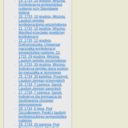
19. 1733, 10 grudnia, Wisznia.
Konfederacya województwa
ruskiego przy Stanisławie
elekcie
20. 1733, 10 grudnia, Wisznia.
Laudum sejmiku
konfederackiego wiszeńskiego
21. 1733, 10 grudnia, Wisznia.
Manifest przeciwko powtórnej
konfederacyi
22. 1733, 12 grudnia,
Dołhomościska. Uniwersał
marszałka konfederacyi
województwa ruskiego. 23.
1733, 29 grudnia, Wisznia.
Laudum sejmiku wiszeńskiego
24. 1733, 30 grudnia, Wisznia.
Instrukcya sejmiku dana posłom
do marszałka w. koronnego
25. 1734, 30 kwietnia, Przemyśl.
Laudum ziemian przemyskich
26. 1734, 7 czerwca, Sanok.
Laudum ziemian sanockich
27. 1734, 7 czerwca, Sanok.
Instrukcya dla komisarza do
zlustrowania chorągwi
delegowanego
28. 1734, 6 lipca, Pod
Szczutkowem. Punkt z laudum
konfederackiego województwa
ruskiego
29. 1734, 20 sierpnia, Pod