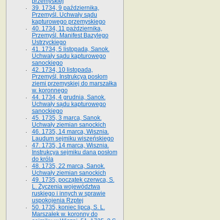
przemyskiej
39. 1734, 9 października,
Przemyśl. Uchwały sądu
kapturowego przemyskiego
40. 1734, 11 października,
Przemyśl. Manifest Bazylego
Ustrzyckiego
41. 1734, 5 listopada, Sanok.
Uchwały sądu kapturowego
sanockiego
42. 1734, 10 listopada,
Przemyśl. Instrukcya posłom
ziemi przemyskiej do marszałka
w. koronnego
44. 1734, 4 grudnia, Sanok.
Uchwały sądu kapturowego
sanockiego
45. 1735, 3 marca, Sanok.
Uchwały ziemian sanockich
46. 1735, 14 marca, Wisznia.
Laudum sejmiku wiszeńskiego
47. 1735, 14 marca, Wisznia.
Instrukcya sejmiku dana posłom
do króla
48. 1735, 22 marca, Sanok.
Uchwały ziemian sanockich
49. 1735, początek czerwca, S.
L. Życzenia województwa
ruskiego i innych w sprawie
uspokojenia Rzptej
50. 1735, koniec lipca, S. L.
Marszałek w. koronny do