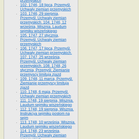
przemyskich
102. 1746, 18 lipca, Przemyśl.
Uchwały ziemian przemyskich
103. 1746, 29 sierpnia,
Przemyśl. Uchwały ziemian
przemyskich. 104. 1746, 12
września, Wisznia. Laudum
sejmiku wiszeńskiego
105. 1747, 27 stycznia,
Przemyśl. Uchwały ziemian
przemyskich
106. 1747, 17 lipca, Przemyśl.
Uchwały ziemian przemyskich.
107. 1747, 25 września,
Przemyśl. Uchwały ziemian
przemyskich. 108. 1748, 26
stycznia, Przemyśl. Ziemianie
przemyscy limitują zjazd
109. 1748, 11 marca, Przemyśl.
Ziemianie przemyscy limitują
zjazd
110. 1748, 6 maja, Przemyśl.
Uchwały ziemian przemyskich
111. 1748, 19 sierpnia, Wisznia.
Laudum sejmiku wiszeńskiego
112. 1748, 19 sierpnia, Wisznia.
Instrukcya sejmiku posłom na
sejm
113. 1748, 10 września, Wisznia.
Laudum sejmiku wiszeńskiego
114. 1748, 23 września,
Przemyśl. Uchwały ziemian