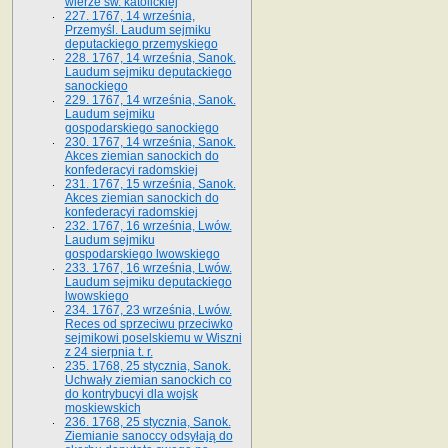
wierze św. ka­tolickiej
227. 1767, 14 września,
Przemyśl. Laudum sejmiku
deputackiego przemyskiego
228. 1767, 14 września, Sanok.
Laudum sejmiku deputackiego
sanockiego
229. 1767, 14 września, Sanok.
Laudum sejmiku
gospodarskiego sanockiego
230. 1767, 14 września, Sanok.
Akces ziemian sanockich do
konfederacyi radomskiej
231. 1767, 15 września, Sanok.
Akces ziemian sanockich do
konfederacyi radomskiej
232. 1767, 16 września, Lwów.
Laudum sejmiku
gospodarskiego lwowskiego
233. 1767, 16 września, Lwów.
Laudum sejmiku deputackiego
lwowskiego
234. 1767, 23 września, Lwów.
Reces od sprzeciwu przeciwko
sejmikowi poselskiemu w Wiszni
z 24 sierpnia t. r.
235. 1768, 25 stycznia, Sanok.
Uchwały ziemian sanockich co
do kontrybucyi dla wojsk
moskiewskich
236. 1768, 25 stycznia, Sanok.
Ziemianie sanoccy odsyłają do