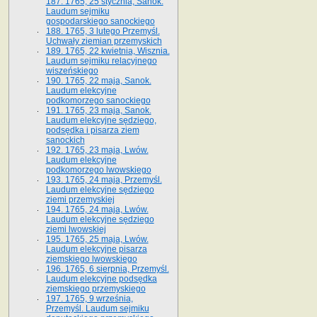
187. 1765, 25 stycznia, Sanok.
Laudum sejmiku
gospodarskiego sanockiego
188. 1765, 3 lutego Przemyśl.
Uchwały ziemian przemyskich
189. 1765, 22 kwietnia, Wisznia.
Laudum sejmiku relacyjnego
wiszeńskiego
190. 1765, 22 maja, Sanok.
Laudum elekcyjne
podkomorzego sanockiego
191. 1765, 23 maja, Sanok.
Laudum elekcyjne sędziego,
podsędka i pisarza ziem
sanockich
192. 1765, 23 maja, Lwów.
Laudum elekcyjne
podkomorzego lwowskiego
193. 1765, 24 maja, Przemyśl.
Laudum elekcyjne sędziego
ziemi przemyskiej
194. 1765, 24 maja, Lwów.
Laudum elekcyjne sędziego
ziemi lwowskiej
195. 1765, 25 maja, Lwów.
Laudum elekcyjne pisarza
ziemskiego lwowskiego
196. 1765, 6 sierpnia, Przemyśl.
Laudum elekcyjne podsędka
ziemskiego przemyskiego
197. 1765, 9 września,
Przemyśl. Laudum sejmiku