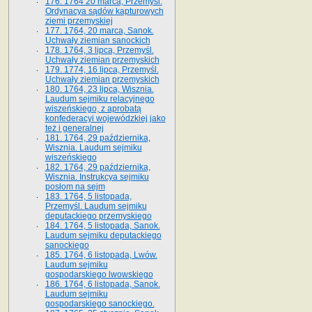
176. 1764 20 marca, Przemyśl.
Ordynacya sądów kapturowych
ziemi przemyskiej
177. 1764, 20 marca, Sanok.
Uchwały ziemian sanockich
178. 1764, 3 lipca, Przemyśl.
Uchwały ziemian przemyskich
179. 1774, 16 lipca, Przemyśl.
Uchwały ziemian przemyskich
180. 1764, 23 lipca, Wisznia.
Laudum sejmiku relacyjnego
wiszeńskiego, z aprobatą
konfederacyi wojewódzkiej jako
też i generalnej
181. 1764, 29 października,
Wisznia. Laudum sejmiku
wiszeńskiego
182. 1764, 29 października,
Wisznia. Instrukcya sejmiku
posłom na sejm
183. 1764, 5 listopada,
Przemyśl. Laudum sejmiku
deputackiego przemyskiego
184. 1764, 5 listopada, Sanok.
Laudum sejmiku deputackiego
sanockiego
185. 1764, 6 listopada, Lwów.
Laudum sejmiku
gospodarskiego lwowskiego
186. 1764, 6 listopada, Sanok.
Laudum sejmiku
gospodarskiego sanockiego.