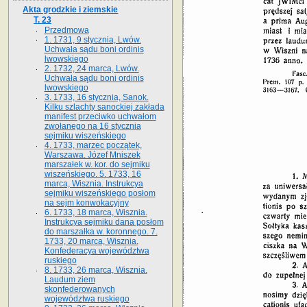
Akta grodzkie i ziemskie
T. 23
Przedmowa
1. 1731, 9 stycznia, Lwów.
Uchwała sądu boni ordinis
lwowskiego
2. 1732, 24 marca, Lwów.
Uchwała sądu boni ordinis
lwowskiego
3. 1733, 16 stycznia, Sanok.
Kilku szlachty sanockiej zakłada
manifest przeciwko uchwałom
zwołanego na 16 stycz­nia
sejmiku wiszeńskiego
4. 1733, marzec początek,
Warszawa. Józef Mniszek
marszałek w. kor. do sejmiku
wiszeńskiego. 5. 1733, 16
marca, Wisznia. Instrukcya
sejmiku wiszeńskiego posłom
na sejm konwokacyjny
6. 1733, 18 marca, Wisznia.
Instrukcya sejmiku dana posłom
do marszałka w. koronnego. 7.
1733, 20 marca, Wisznia.
Konfederacya województwa
ruskiego
8. 1733, 26 marca, Wisznia.
Laudum ziem
skonfederowanych
województwa ruskiego