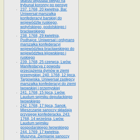
skarbu deputata swego na
trybunał koronny po pensyę
237. 1768, 20 kwietnia, Bar.
Uniwersał marszałka
konfederacyi barskiej do
województw ruskiego,
wołyńskiego, podolskiego i
bracławskiego
238. 1768, 29 kwietnia,
Podhajce. Uniwersał i ordynans
marszałka konfederacyi
województwa bracławskiego do
wo­jewództwa kijowskiego i
ruskiego
239. 1768, 25 czerwca, Lwów.
Manifestacya z powodu
przeciążenia dymów w ziemi
przemyskiej. 240. 1768, 12 lipca,
Targowiska. Uniwersał zastępcy
marszałka konfederacyi do ziemi
lwowskiej i przemyskiej
241. 1768, 15 lipca, Lwów.
Laudum sejmiku deputackiego
lwowskiego
242. 1768, 17 lipca, Sanok.
Mieszczanie sanoccy składają
przysięgę konfederacką. 243.
1768, 14 września, Lwów.
Laudum sejmiku
gospodarskiego lwowskiego
244. 1769, 17 kwietnia,
Muszyna. Ziemianie sanoccy