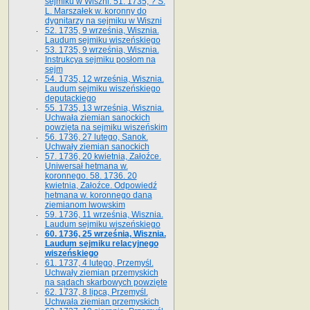
sejmiku w Wiszni. 51. 1735, ? S.
L. Marszałek w. koronny do
dygnitarzy na sejmiku w Wiszni
52. 1735, 9 września, Wisznia.
Laudum sejmiku wiszeńskiego
53. 1735, 9 września, Wisznia.
Instrukcya sejmiku posłom na
sejm
54. 1735, 12 września, Wisznia.
Laudum sejmiku wiszeńskiego
deputackiego
55. 1735, 13 września, Wisznia.
Uchwała ziemian sanockich
powzięta na sejmiku wiszeńskim
56. 1736, 27 lutego, Sanok.
Uchwały ziemian sanockich
57. 1736, 20 kwietnia, Załoźce.
Uniwersał hetmana w.
koronnego. 58. 1736. 20
kwietnia, Załoźce. Odpowiedź
hetmana w. koronnego dana
ziemianom lwowskim
59. 1736, 11 września, Wisznia.
Laudum sejmiku wiszeńskiego
60. 1736, 25 września, Wisznia.
Laudum sejmiku relacyjnego
wiszeńskiego
61. 1737, 4 lutego, Przemyśl.
Uchwały ziemian przemyskich
na sądach skarbowych powzięte
62. 1737, 8 lipca, Przemyśl.
Uchwała ziemian przemyskich