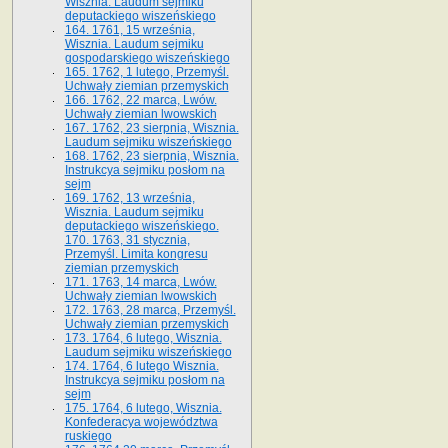
Wisznia. Laudum sejmiku
deputackiego wiszeńskiego
164. 1761, 15 września,
Wisznia. Laudum sejmiku
gospodarskiego wiszeńskiego
165. 1762, 1 lutego, Przemyśl.
Uchwały ziemian przemyskich
166. 1762, 22 marca, Lwów.
Uchwały ziemian lwowskich
167. 1762, 23 sierpnia, Wisznia.
Laudum sejmiku wiszeńskiego
168. 1762, 23 sierpnia, Wisznia.
Instrukcya sejmiku posłom na
sejm
169. 1762, 13 września,
Wisznia. Laudum sejmiku
deputackiego wiszeńskiego.
170. 1763, 31 stycznia,
Przemyśl. Limita kongresu
ziemian przemyskich
171. 1763, 14 marca, Lwów.
Uchwały ziemian lwowskich
172. 1763, 28 marca, Przemyśl.
Uchwały ziemian przemyskich
173. 1764, 6 lutego, Wisznia.
Laudum sejmiku wiszeńskiego
174. 1764, 6 lutego Wisznia.
Instrukcya sejmiku posłom na
sejm
175. 1764, 6 lutego, Wisznia.
Konfederacya województwa
ruskiego