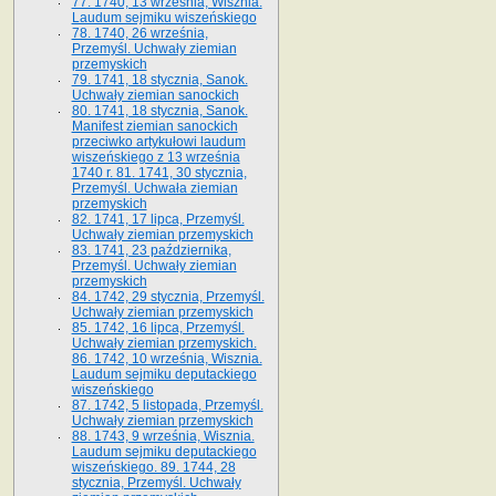
77. 1740, 13 września, Wisznia.
Laudum sejmiku wiszeńskiego
78. 1740, 26 września,
Przemyśl. Uchwały ziemian
przemyskich
79. 1741, 18 stycznia, Sanok.
Uchwały ziemian sanockich
80. 1741, 18 stycznia, Sanok.
Manifest ziemian sanockich
przeciwko artykułowi laudum
wiszeńskiego z 13 wrze­śnia
1740 r. 81. 1741, 30 stycznia,
Przemyśl. Uchwała ziemian
przemyskich
82. 1741, 17 lipca, Przemyśl.
Uchwały ziemian przemyskich
83. 1741, 23 października,
Przemyśl. Uchwały ziemian
przemyskich
84. 1742, 29 stycznia, Przemyśl.
Uchwały ziemian przemyskich
85. 1742, 16 lipca, Przemyśl.
Uchwały ziemian przemyskich.
86. 1742, 10 września, Wisznia.
Laudum sejmiku deputackiego
wiszeńskiego
87. 1742, 5 listopada, Przemyśl.
Uchwały ziemian przemyskich
88. 1743, 9 września, Wisznia.
Laudum sejmiku deputackiego
wiszeńskiego. 89. 1744, 28
stycznia, Przemyśl. Uchwały