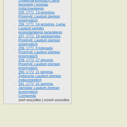
Uniwersał komisarzy ziemi
lwowskiej i powiatu
żydaczowskiego
255. 1771, 13 września,
Przemyśl. Laudum ziemian
przemyskich
256. 1771, 14 września, Lwów.
Laudum sejmiku
gospodarskiego lwowskiego
257. 1771, 19 października,
Przemyśl. Laudum ziemian
przemyskich
258. 1771, 6 listopada,
Przemyśl. Laudum ziemian
przemyskich
259. 1772, 27 stycznia,
Przemyśl. Laudum ziemian
przemyskich
260. 1772, 11 sierpnia,
Żydaczów. Laudum ziemian
żydaczowskich
261. 1772, 31 sierpnia,
Jarosław. Laudum ziemian
przemyskich
Corrigenda
zwiń wszystkie
|
rozwiń wszystkie