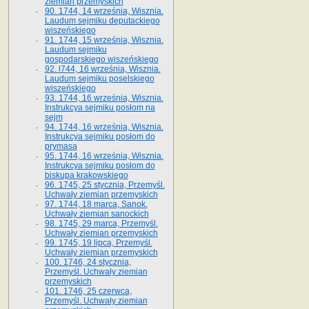
ziemian przemyskich
90. 1744, 14 września, Wisznia.
Laudum sejmiku deputackiego
wiszeńskiego
91. 1744, 15 września, Wisznia.
Laudum sejmiku
gospodarskiego wiszeńskiego
92. l744, 16 września, Wisznia.
Laudum sejmiku poselskiego
wiszeńskiego
93. 1744, 16 września, Wisznia.
Instrukcya sejmiku posłom na
sejm
94. 1744, 16 września, Wisznia.
Instrukcya sejmiku posłom do
prymasa
95. 1744, 16 września, Wisznia.
Instrukcya sejmiku posłom do
biskupa krakowskiego
96. 1745, 25 stycznia, Przemyśl.
Uchwały ziemian przemyskich
97. 1744, 18 marca, Sanok.
Uchwały ziemian sanockich
98. 1745, 29 marca, Przemyśl.
Uchwały ziemian przemyskich
99. 1745, 19 lipca, Przemyśl.
Uchwały ziemian przemyskich
100. 1746, 24 stycznia,
Przemyśl. Uchwały ziemian
przemyskich
101. 1746, 25 czerwca,
Przemyśl. Uchwały ziemian