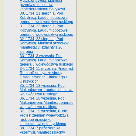
Ryszkową Wolą. Manifest
przeciwko duktorowi
konfederackiemu Sołtykowi
30. 1734, 21 sierpnia, Pod
Kobylnicą. Laudum obozowe
generału województwa ruskiego
31. 1734, 23 sierpnia, Pod
Kobylnicą. Laudum obozowe
generału województwa ruskiego
32. 1734, 23 sierpnia, Pod
Kobylnicą. Manifest przeciwko
manifestacyi szlachty z 20
sierpnia
33. 1734, 3 września, Pod
Kobylnicą. Laudum obozowe
generału województwa ruskiego
34. 1734, 11 września, Przemyśl.
Remanifestacya ze strony
Dzieduszyckich, Ulińskiego i
Ustrzyckich
35. 1734, 18 września, Pod
Makuniowem. Laudum obozowe
województwa ruskiego
36. 1734, 18 września, Pod
Makuniowem. Manifest generału
województwa ruskiego
37. 1734, 19 września, Rudki.
Protest ziemian województwa
ruskiego przeciwko
kasztelanowi przemyskiemu
38. 1734, 7 października,
Przemyśl. Manifest szlachty