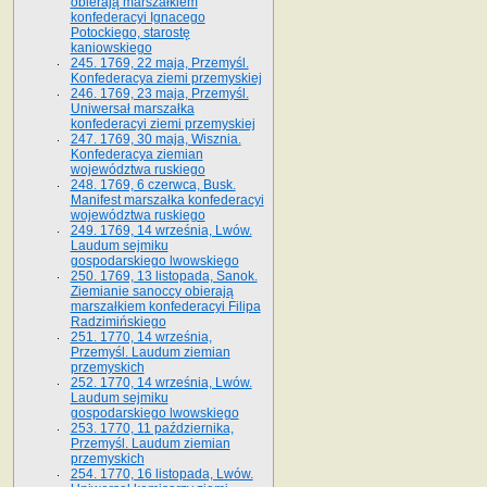
obierają marszałkiem
konfederacyi Ignacego
Potockiego, starostę
kaniowskiego
245. 1769, 22 maja, Przemyśl.
Konfederacya ziemi przemyskiej
246. 1769, 23 maja, Przemyśl.
Uniwersał marszałka
konfederacyi ziemi przemyskiej
247. 1769, 30 maja, Wisznia.
Konfederacya ziemian
województwa ruskiego
248. 1769, 6 czerwca, Busk.
Manifest marszałka konfederacyi
województwa ruskiego
249. 1769, 14 września, Lwów.
Laudum sejmiku
gospodarskiego lwowskiego
250. 1769, 13 listopada, Sanok.
Ziemianie sanoccy obierają
marszałkiem konfederacyi Filipa
Radzimińskiego
251. 1770, 14 września,
Przemyśl. Laudum ziemian
przemyskich
252. 1770, 14 września, Lwów.
Laudum sejmiku
gospodarskiego lwowskiego
253. 1770, 11 października,
Przemyśl. Laudum ziemian
przemyskich
254. 1770, 16 listopada, Lwów.