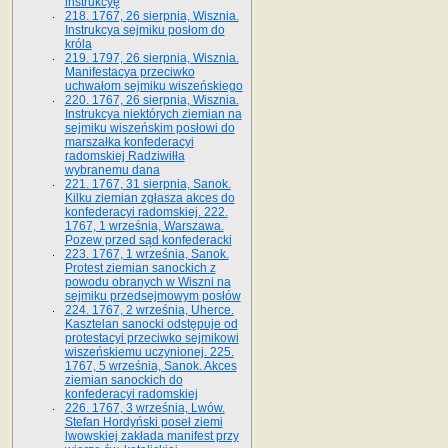
instrukcyę
218. 1767, 26 sierpnia, Wisznia.
Instrukcya sejmiku posłom do
króla
219. 1797, 26 sierpnia, Wisznia.
Manifestacya przeciwko
uchwałom sejmiku wiszeńskiego
220. 1767, 26 sierpnia, Wisznia.
Instrukcya niektórych ziemian na
sejmiku wiszeńskim posłowi do
marszałka konfe­deracyi
radomskiej Radziwiłła
wybranemu dana
221. 1767, 31 sierpnia, Sanok.
Kilku ziemian zgłasza akces do
konfederacyi radomskiej. 222.
1767, 1 września, Warszawa.
Pozew przed sąd konfederacki
223. 1767, 1 września, Sanok.
Protest ziemian sanockich z
powodu obranych w Wiszni na
sejmiku przedsejmo­wym posłów
224. 1767, 2 września, Uherce.
Kasztelan sanocki odstępuje od
protestacyi przeciwko sejmikowi
wiszeńskiemu uczynionej. 225.
1767, 5 września, Sanok. Akces
ziemian sanockich do
konfederacyi radomskiej
226. 1767, 3 września, Lwów.
Stefan Hordyński poseł ziemi
lwowskiej zakłada manifest przy