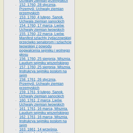
Uchwały ziemian przemyskich
152. 1760, 28 stycznia,
Przemyśl. Uchwały ziemian
przemyskich
153. 1760, 4 lutego, Sanok.
Uchwała ziemian sanockich
154. 1760, 17 marca, Lwów.
Uchwały ziemian lwowskich
155. 1760, 22 marca, Lwów.
Manifest szlachty żydaczowskiej
przeciwko senatorom i szlachcie
lwowskiej z po­wodu
pogwałcenia sejmiku i wolnego
głosu
156. 1760, 25 sierpnia, Wisznia.
Laudum sejmiku wiszeńskiego
157. 1760, 25 sierpnia, Wisznia.
Instrukcya sejmiku posłom na
sejm
158. 1761, 26 stycznia,
Przemyśl. Uchwały ziemian
przemyskich
159. 1761, 9 lutego, Sanok.
Uchwały ziemian sanockich
160. 1761, 2 marca, Lwów.
Uchwały ziemian lwowskich
161. 1761, 16 marca, Wisznia.
Laudum sejmiku wiszeńskiego
162. 1761, 16 marca, Wisznia.
Instrukcya sejmiku posłom na
sejm
163. 1861, 14 września,