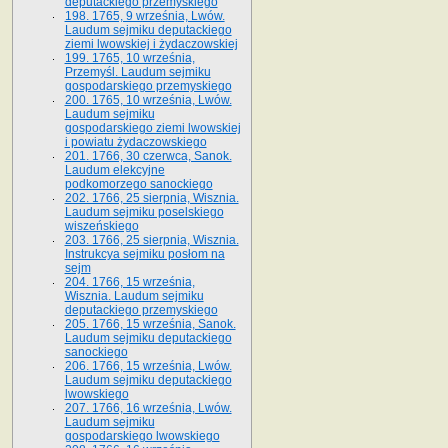
deputackiego przemyskiego
198. 1765, 9 września, Lwów.
Laudum sejmiku deputackiego
ziemi lwowskiej i żydaczowskiej
199. 1765, 10 września,
Przemyśl. Laudum sejmiku
gospodarskiego przemyskiego
200. 1765, 10 września, Lwów.
Laudum sejmiku
gospodarskiego ziemi lwowskiej
i powiatu żydaczowskiego
201. 1766, 30 czerwca, Sanok.
Laudum elekcyjne
podkomorzego sanockiego
202. 1766, 25 sierpnia, Wisznia.
Laudum sejmiku poselskiego
wiszeńskiego
203. 1766, 25 sierpnia, Wisznia.
Instrukcya sejmiku posłom na
sejm
204. 1766, 15 września,
Wisznia. Laudum sejmiku
deputackiego przemyskiego
205. 1766, 15 września, Sanok.
Laudum sejmiku deputackiego
sanockiego
206. 1766, 15 września, Lwów.
Laudum sejmiku deputackiego
lwowskiego
207. 1766, 16 września, Lwów.
Laudum sejmiku
gospodarskiego lwowskiego