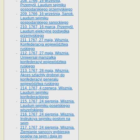
208. 1766, 16 września,
Przemyśl. Laudum sejmiku
gospodarskiego przemyskiego
209. 1766, 16 września, Sanok.
Laudum sejmiku
gospodarskiego sanockiego
210. 1767, 16 marca, Przemyśl.
Laudum elekcyjne podsędka
przemyskiego
211. 1767, 27 maja, Wisznia.
Konfederacya województwa
ruskiego
212. 1767, 27 maja, Wisznia.
Uniwersał marszałka
konfederacyi województwa
ruskiego
213. 1767, 28 maja, Wisznia.
Akces szlachty drobnej do
konfederacyi generału
województwa ruskiego
214. 1767, 4 czerwca, Wisznia.
Laudum sejmiku
konfederackiego
215. 1767, 24 sierpnia, Wisznia.
Laudum sejmiku poselskiego
wiszeńskiego
216. 1767, 24 sierpnia, Wisznia.
Instrukcya sejmiku posłom na
sejm
217. 1767, 24 sierpnia, Wisznia.
Ziemianie sanoccy wybierają
posłów na sejm i dają im