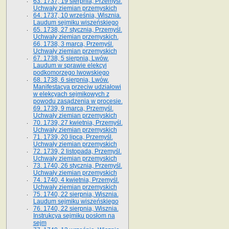
63. 1737, 19 sierpnia, Przemyśl.
Uchwały ziemian przemyskich
64. 1737, 10 września, Wisznia.
Laudum sejmiku wiszeńskiego
65. 1738, 27 stycznia, Przemyśl.
Uchwały ziemian przemyskich­­.
66. 1738, 3 marca, Przemyśl.
Uchwały ziemian przemyskich­
67. 1738, 5 sierpnia, Lwów.
Laudum w sprawie elekcyi
podkomorzego lwowskiego
68. 1738, 6 sierpnia, Lwów.
Manifestacya przeciw udziałowi
w elekcyach sejmikowych z
powodu zasądzenia w procesie.
69. 1739, 9 marca, Przemyśl.
Uchwały ziemian przemyskich
70. 1739, 27 kwietnia, Przemyśl.
Uchwały ziemian przemyskich
71. 1739, 20 lipca, Przemyśl.
Uchwały ziemian przemyskich
72. 1739, 2 listopada, Przemyśl.
Uchwały ziemian przemyskich
73. 1740, 26 stycznia, Przemyśl.
Uchwały ziemian przemyskich
74. 1740, 4 kwietnia, Przemyśl.
Uchwały ziemian przemyskich
75. 1740, 22 sierpnia, Wisznia.
Laudum sejmiku wiszeńskiego
76. 1740, 22 sierpnia, Wisznia.
Instrukcya sejmiku posłom na
sejm