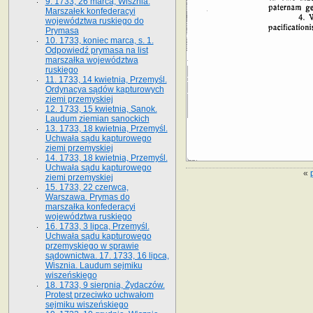
9. 1733, 26 marca, Wisznia.
Marszałek konfederacyi
województwa ruskiego do
Prymasa
10. 1733, koniec marca, s. 1.
Odpowiedź prymasa na list
marszałka województwa
ruskiego
11. 1733, 14 kwietnia, Przemyśl.
Ordynacya sądów kapturowych
ziemi przemyskiej
12. 1733, 15 kwietnia, Sanok.
Laudum ziemian sanockich
13. 1733, 18 kwietnia, Przemyśl.
Uchwała sądu kapturowego
ziemi przemyskiej
14. 1733, 18 kwietnia, Przemyśl.
Uchwała sądu kapturowego
«
ziemi przemyskiej
15. 1733, 22 czerwca,
Warszawa. Prymas do
marszałka konfederacyi
województwa ruskiego
16. 1733, 3 lipca, Przemyśl.
Uchwała sądu kapturowego
przemyskiego w sprawie
sądownictwa. 17. 1733, 16 lipca,
Wisznia. Laudum sejmiku
wiszeńskiego
18. 1733, 9 sierpnia, Żydaczów.
Protest przeciwko uchwałom
sejmiku wiszeńskiego