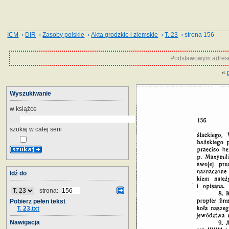
ICM
›
DIR
›
Zasoby polskie
›
Akta grodzkie i ziemskie
›
T. 23
› strona 156
Podstawowym adrese
«
Wyszukiwanie
w książce
szukaj w całej serii
Idź do
strona:
Pobierz pełen tekst
T. 23.txt
Nawigacja