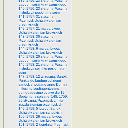
139. 1756, 23 sierpnia, Wisznia.
Laudum sejmiku wiszeńskiego
140. 1756, 23 sierpnia, Wisznia.
Instrukcya posłom na sejm
141. 1757, 31 stycznia,
Przemyśl. Uchwały ziemian
przemyskich
142. 1757, 21 marca Lwów.
Uchwały ziemian lwowskich
143. 1758, 30 stycznia,
Przemyśl. Uchwały ziemian
przemyskich
144. 1758, 6 marca, Lwów.
Uchwały ziemian lwowskich
145. 1758, 20 sierpnia, Wisznia.
Laudum sejmiku wiszeńskiego
146. 1758, 21 sierpnia, Wisznia.
Instrukcya sejmiku posłom na
sejm
147. 1758, 12 września, Sanok.
Punkta do laudum od ziemi
sanockiej podane anno Domini
milesimo septingentesimo
quinquagesimo octavo die 12
Septembris spisane. 148. 1759,
29 stycznia, Przemyśl. Limita
zjazdu ziemian przemyskich
149. 1759, 5 lutego, Sanok.
Uchwały ziemian sanockich
150. 1759, 26 marca, Lwów.
Uchwały ziemian lwowskich
151. 1759, 2 kwietnia, Przemyśl.