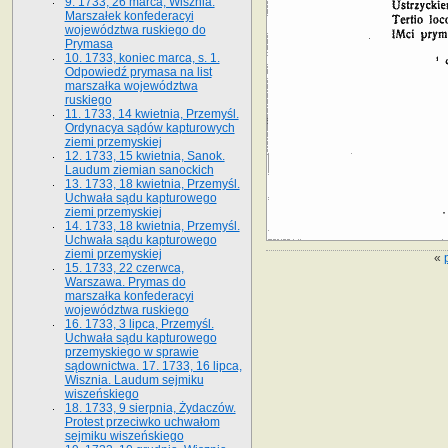
9. 1733, 26 marca, Wisznia.
Marszałek konfederacyi
województwa ruskiego do
Prymasa
10. 1733, koniec marca, s. 1.
Odpowiedź prymasa na list
marszałka województwa
ruskiego
11. 1733, 14 kwietnia, Przemyśl.
Ordynacya sądów kapturowych
ziemi przemyskiej
12. 1733, 15 kwietnia, Sanok.
Laudum ziemian sanockich
13. 1733, 18 kwietnia, Przemyśl.
Uchwała sądu kapturowego
ziemi przemyskiej
14. 1733, 18 kwietnia, Przemyśl.
Uchwała sądu kapturowego
ziemi przemyskiej
«
15. 1733, 22 czerwca,
Warszawa. Prymas do
marszałka konfederacyi
województwa ruskiego
16. 1733, 3 lipca, Przemyśl.
Uchwała sądu kapturowego
przemyskiego w sprawie
sądownictwa. 17. 1733, 16 lipca,
Wisznia. Laudum sejmiku
wiszeńskiego
18. 1733, 9 sierpnia, Żydaczów.
Protest przeciwko uchwałom
sejmiku wiszeńskiego