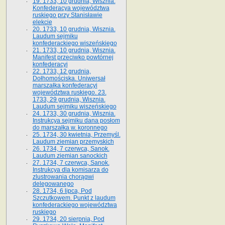
19. 1733, 10 grudnia, Wisznia.
Konfederacya województwa
ruskiego przy Stanisławie
elekcie
20. 1733, 10 grudnia, Wisznia.
Laudum sejmiku
konfederackiego wiszeńskiego
21. 1733, 10 grudnia, Wisznia.
Manifest przeciwko powtórnej
konfederacyi
22. 1733, 12 grudnia,
Dołhomościska. Uniwersał
marszałka konfederacyi
województwa ruskiego. 23.
1733, 29 grudnia, Wisznia.
Laudum sejmiku wiszeńskiego
24. 1733, 30 grudnia, Wisznia.
Instrukcya sejmiku dana posłom
do marszałka w. koronnego
25. 1734, 30 kwietnia, Przemyśl.
Laudum ziemian przemyskich
26. 1734, 7 czerwca, Sanok.
Laudum ziemian sanockich
27. 1734, 7 czerwca, Sanok.
Instrukcya dla komisarza do
zlustrowania chorągwi
delegowanego
28. 1734, 6 lipca, Pod
Szczutkowem. Punkt z laudum
konfederackiego województwa
ruskiego
29. 1734, 20 sierpnia, Pod