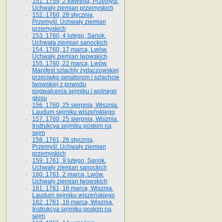
151. 1759, 2 kwietnia, Przemyśl.
Uchwały ziemian przemyskich
152. 1760, 28 stycznia,
Przemyśl. Uchwały ziemian
przemyskich
153. 1760, 4 lutego, Sanok.
Uchwała ziemian sanockich
154. 1760, 17 marca, Lwów.
Uchwały ziemian lwowskich
155. 1760, 22 marca, Lwów.
Manifest szlachty żydaczowskiej
przeciwko senatorom i szlachcie
lwowskiej z po­wodu
pogwałcenia sejmiku i wolnego
głosu
156. 1760, 25 sierpnia, Wisznia.
Laudum sejmiku wiszeńskiego
157. 1760, 25 sierpnia, Wisznia.
Instrukcya sejmiku posłom na
sejm
158. 1761, 26 stycznia,
Przemyśl. Uchwały ziemian
przemyskich
159. 1761, 9 lutego, Sanok.
Uchwały ziemian sanockich
160. 1761, 2 marca, Lwów.
Uchwały ziemian lwowskich
161. 1761, 16 marca, Wisznia.
Laudum sejmiku wiszeńskiego
162. 1761, 16 marca, Wisznia.
Instrukcya sejmiku posłom na
sejm