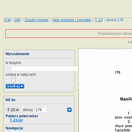
ICM
›
DIR
›
Zasoby polskie
›
Akta grodzkie i ziemskie
›
T. 23
› strona 176
Podstawowym adrese
«
Wyszukiwanie
w książce
szukaj w całej serii
Idź do
strona:
Pobierz pełen tekst
T. 23.txt
Nawigacja