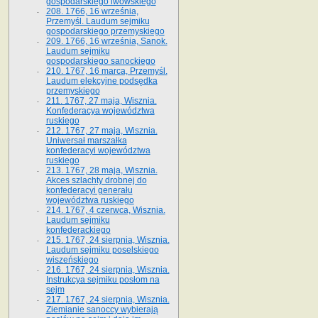
gospodarskiego lwowskiego
208. 1766, 16 września,
Przemyśl. Laudum sejmiku
gospodarskiego przemyskiego
209. 1766, 16 września, Sanok.
Laudum sejmiku
gospodarskiego sanockiego
210. 1767, 16 marca, Przemyśl.
Laudum elekcyjne podsędka
przemyskiego
211. 1767, 27 maja, Wisznia.
Konfederacya województwa
ruskiego
212. 1767, 27 maja, Wisznia.
Uniwersał marszałka
konfederacyi województwa
ruskiego
213. 1767, 28 maja, Wisznia.
Akces szlachty drobnej do
konfederacyi generału
województwa ruskiego
214. 1767, 4 czerwca, Wisznia.
Laudum sejmiku
konfederackiego
215. 1767, 24 sierpnia, Wisznia.
Laudum sejmiku poselskiego
wiszeńskiego
216. 1767, 24 sierpnia, Wisznia.
Instrukcya sejmiku posłom na
sejm
217. 1767, 24 sierpnia, Wisznia.
Ziemianie sanoccy wybierają