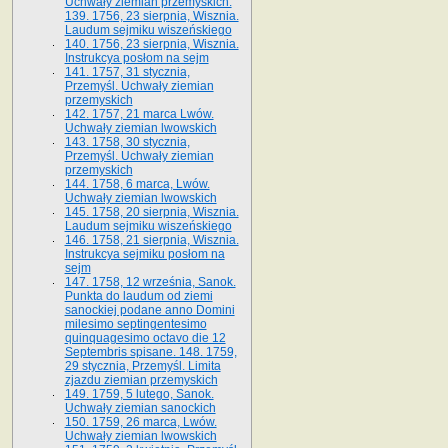
Uchwały ziemian przemyskich.
139. 1756, 23 sierpnia, Wisznia.
Laudum sejmiku wiszeńskiego
140. 1756, 23 sierpnia, Wisznia.
Instrukcya posłom na sejm
141. 1757, 31 stycznia,
Przemyśl. Uchwały ziemian
przemyskich
142. 1757, 21 marca Lwów.
Uchwały ziemian lwowskich
143. 1758, 30 stycznia,
Przemyśl. Uchwały ziemian
przemyskich
144. 1758, 6 marca, Lwów.
Uchwały ziemian lwowskich
145. 1758, 20 sierpnia, Wisznia.
Laudum sejmiku wiszeńskiego
146. 1758, 21 sierpnia, Wisznia.
Instrukcya sejmiku posłom na
sejm
147. 1758, 12 września, Sanok.
Punkta do laudum od ziemi
sanockiej podane anno Domini
milesimo septingentesimo
quinquagesimo octavo die 12
Septembris spisane. 148. 1759,
29 stycznia, Przemyśl. Limita
zjazdu ziemian przemyskich
149. 1759, 5 lutego, Sanok.
Uchwały ziemian sanockich
150. 1759, 26 marca, Lwów.
Uchwały ziemian lwowskich