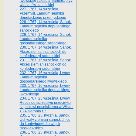
lwowskiej zakłada manifest przy
wierze św. ka­tolickiej
227. 1767, 14 września,
Przemyśl. Laudum sejmiku
deputackiego przemyskiego
228. 1767, 14 września, Sanok.
Laudum sejmiku deputackiego
sanockiego
229. 1767, 14 września, Sanok.
Laudum sejmiku
gospodarskiego sanockiego
230. 1767, 14 września, Sanok.
Akces ziemian sanockich do
konfederacyi radomskiej
231. 1767, 15 września, Sanok.
Akces ziemian sanockich do
konfederacyi radomskiej
232. 1767, 16 września, Lwów.
Laudum sejmiku
gospodarskiego lwowskiego
233. 1767, 16 września, Lwów.
Laudum sejmiku deputackiego
lwowskiego
234. 1767, 23 września, Lwów.
Reces od sprzeciwu przeciwko
sejmikowi poselskiemu w Wiszni
z 24 sierpnia t. r.
235. 1768, 25 stycznia, Sanok.
Uchwały ziemian sanockich co
do kontrybucyi dla wojsk
moskiewskich
236. 1768, 25 stycznia, Sanok.