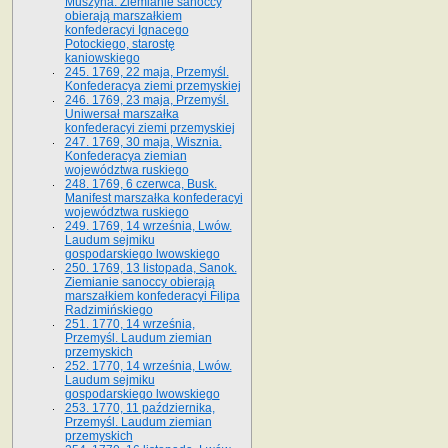
Muszyna. Ziemianie sanoccy
obierają marszałkiem
konfederacyi Ignacego
Potockiego, starostę
kaniowskiego
245. 1769, 22 maja, Przemyśl.
Konfederacya ziemi przemyskiej
246. 1769, 23 maja, Przemyśl.
Uniwersał marszałka
konfederacyi ziemi przemyskiej
247. 1769, 30 maja, Wisznia.
Konfederacya ziemian
województwa ruskiego
248. 1769, 6 czerwca, Busk.
Manifest marszałka konfederacyi
województwa ruskiego
249. 1769, 14 września, Lwów.
Laudum sejmiku
gospodarskiego lwowskiego
250. 1769, 13 listopada, Sanok.
Ziemianie sanoccy obierają
marszałkiem konfederacyi Filipa
Radzimińskiego
251. 1770, 14 września,
Przemyśl. Laudum ziemian
przemyskich
252. 1770, 14 września, Lwów.
Laudum sejmiku
gospodarskiego lwowskiego
253. 1770, 11 października,
Przemyśl. Laudum ziemian
przemyskich