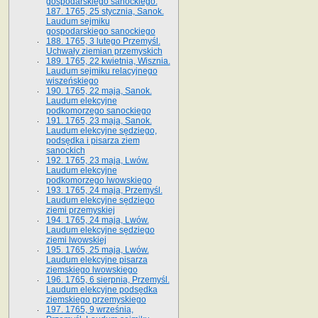
gospodarskiego sanockiego.
187. 1765, 25 stycznia, Sanok.
Laudum sejmiku
gospodarskiego sanockiego
188. 1765, 3 lutego Przemyśl.
Uchwały ziemian przemyskich
189. 1765, 22 kwietnia, Wisznia.
Laudum sejmiku relacyjnego
wiszeńskiego
190. 1765, 22 maja, Sanok.
Laudum elekcyjne
podkomorzego sanockiego
191. 1765, 23 maja, Sanok.
Laudum elekcyjne sędziego,
podsędka i pisarza ziem
sanockich
192. 1765, 23 maja, Lwów.
Laudum elekcyjne
podkomorzego lwowskiego
193. 1765, 24 maja, Przemyśl.
Laudum elekcyjne sędziego
ziemi przemyskiej
194. 1765, 24 maja, Lwów.
Laudum elekcyjne sędziego
ziemi lwowskiej
195. 1765, 25 maja, Lwów.
Laudum elekcyjne pisarza
ziemskiego lwowskiego
196. 1765, 6 sierpnia, Przemyśl.
Laudum elekcyjne podsędka
ziemskiego przemyskiego
197. 1765, 9 września,