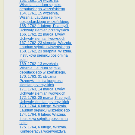
163. 1861, 14 września,
Wisznia. Laudum sejmiku
deputackiego wiszeńskiego
164. 1761, 15 września,
Wisznia. Laudum sejmiku
gospodarskiego wiszeńskiego
165. 1762, 1 lutego, Przemyśl.
Uchwały ziemian przemyskich
166. 1762, 22 marca, Lwów.
Uchwały ziemian lwowskich
167. 1762, 23 sierpnia, Wisznia.
Laudum sejmiku wiszeńskiego
168. 1762, 23 sierpnia, Wisznia.
Instrukcya sejmiku posłom na
sejm
169. 1762, 13 września,
Wisznia. Laudum sejmiku
deputackiego wiszeńskiego.
170. 1763, 31 stycznia,
Przemyśl. Limita kongresu
ziemian przemyskich
171. 1763, 14 marca, Lwów.
Uchwały ziemian lwowskich
172. 1763, 28 marca, Przemyśl.
Uchwały ziemian przemyskich
173. 1764, 6 lutego, Wisznia.
Laudum sejmiku wiszeńskiego
174. 1764, 6 lutego Wisznia.
Instrukcya sejmiku posłom na
sejm
175. 1764, 6 lutego, Wisznia.
Konfederacya województwa