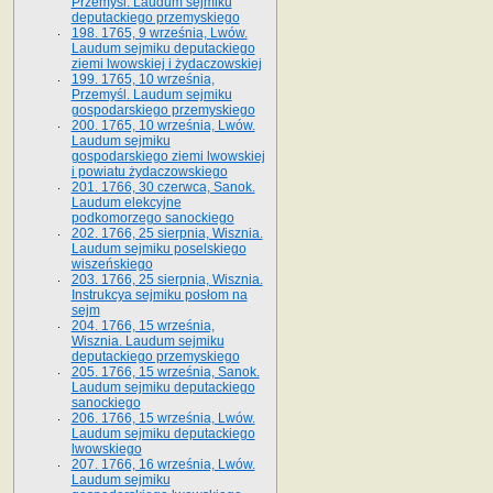
Przemyśl. Laudum sejmiku
deputackiego przemyskiego
198. 1765, 9 września, Lwów.
Laudum sejmiku deputackiego
ziemi lwowskiej i żydaczowskiej
199. 1765, 10 września,
Przemyśl. Laudum sejmiku
gospodarskiego przemyskiego
200. 1765, 10 września, Lwów.
Laudum sejmiku
gospodarskiego ziemi lwowskiej
i powiatu żydaczowskiego
201. 1766, 30 czerwca, Sanok.
Laudum elekcyjne
podkomorzego sanockiego
202. 1766, 25 sierpnia, Wisznia.
Laudum sejmiku poselskiego
wiszeńskiego
203. 1766, 25 sierpnia, Wisznia.
Instrukcya sejmiku posłom na
sejm
204. 1766, 15 września,
Wisznia. Laudum sejmiku
deputackiego przemyskiego
205. 1766, 15 września, Sanok.
Laudum sejmiku deputackiego
sanockiego
206. 1766, 15 września, Lwów.
Laudum sejmiku deputackiego
lwowskiego
207. 1766, 16 września, Lwów.
Laudum sejmiku