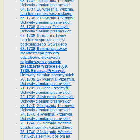
63. 1737, 19 sierpnia, Przemyśl.
Uchwały ziemian przemyskich
64. 1737, 10 września, Wisznia.
Laudum sejmiku wiszeńskiego
65. 1738, 27 stycznia, Przemyśl.
Uchwały ziemian przemyskich­­.
66. 1738, 3 marca, Przemyśl.
Uchwały ziemian przemyskich­
67. 1738, 5 sierpnia, Lwów.
Laudum w sprawie elekcyi
podkomorzego lwowskiego
68. 1738, 6 sierpnia, Lwów.
Manifestacya przeciw
udziałowi w elekcyach
sejmikowych z powodu
zasądzenia w procesie. 69.
1739, 9 marca, Przemyśl.
Uchwały ziemian przemyskich
70. 1739, 27 kwietnia, Przemyśl.
Uchwały ziemian przemyskich
71. 1739, 20 lipca, Przemyśl.
Uchwały ziemian przemyskich
72. 1739, 2 listopada, Przemyśl.
Uchwały ziemian przemyskich
73. 1740, 26 stycznia, Przemyśl.
Uchwały ziemian przemyskich
74. 1740, 4 kwietnia, Przemyśl.
Uchwały ziemian przemyskich
75. 1740, 22 sierpnia, Wisznia.
Laudum sejmiku wiszeńskiego
76. 1740, 22 sierpnia, Wisznia.
Instrukcya sejmiku posłom na