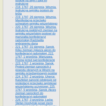
posłów na sejm i dają im
instrukcyę
218. 1767, 26 sierpnia, Wisznia.
Instrukcya sejmiku posłom do
króla
219. 1797, 26 sierpnia, Wisznia.
Manifestacya przeciwko
uchwałom sejmiku wiszeńskiego
220. 1767, 26 sierpnia, Wisznia.
Instrukcya niektórych ziemian na
sejmiku wiszeńskim posłowi do
marszałka konfe­deracyi
radomskiej Radziwiłła
wybranemu dana
221. 1767, 31 sierpnia, Sanok.
Kilku ziemian zgłasza akces do
konfederacyi radomskiej. 222.
1767, 1 września, Warszawa.
Pozew przed sąd konfederacki
223. 1767, 1 września, Sanok.
Protest ziemian sanockich z
powodu obranych w Wiszni na
sejmiku przedsejmo­wym posłów
224. 1767, 2 września, Uherce.
Kasztelan sanocki odstępuje od
protestacyi przeciwko sejmikowi
wiszeńskiemu uczynionej. 225.
1767, 5 września, Sanok. Akces
ziemian sanockich do
konfederacyi radomskiej
226. 1767, 3 września, Lwów.
Stefan Hordyński poseł ziemi