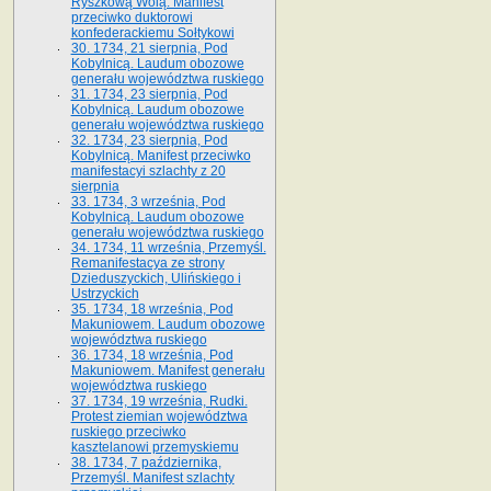
Ryszkową Wolą. Manifest
przeciwko duktorowi
konfederackiemu Sołtykowi
30. 1734, 21 sierpnia, Pod
Kobylnicą. Laudum obozowe
generału województwa ruskiego
31. 1734, 23 sierpnia, Pod
Kobylnicą. Laudum obozowe
generału województwa ruskiego
32. 1734, 23 sierpnia, Pod
Kobylnicą. Manifest przeciwko
manifestacyi szlachty z 20
sierpnia
33. 1734, 3 września, Pod
Kobylnicą. Laudum obozowe
generału województwa ruskiego
34. 1734, 11 września, Przemyśl.
Remanifestacya ze strony
Dzieduszyckich, Ulińskiego i
Ustrzyckich
35. 1734, 18 września, Pod
Makuniowem. Laudum obozowe
województwa ruskiego
36. 1734, 18 września, Pod
Makuniowem. Manifest generału
województwa ruskiego
37. 1734, 19 września, Rudki.
Protest ziemian województwa
ruskiego przeciwko
kasztelanowi przemyskiemu
38. 1734, 7 października,
Przemyśl. Manifest szlachty