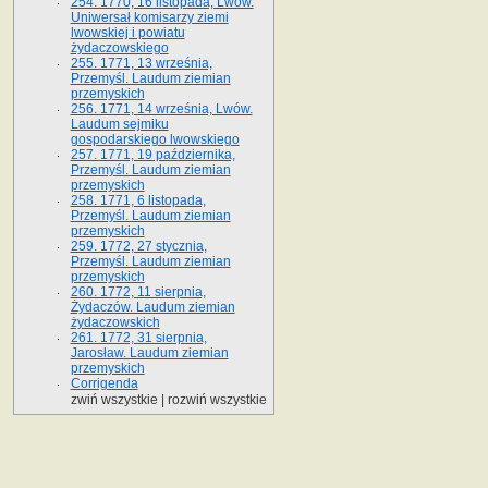
254. 1770, 16 listopada, Lwów.
Uniwersał komisarzy ziemi
lwowskiej i powiatu
żydaczowskiego
255. 1771, 13 września,
Przemyśl. Laudum ziemian
przemyskich
256. 1771, 14 września, Lwów.
Laudum sejmiku
gospodarskiego lwowskiego
257. 1771, 19 października,
Przemyśl. Laudum ziemian
przemyskich
258. 1771, 6 listopada,
Przemyśl. Laudum ziemian
przemyskich
259. 1772, 27 stycznia,
Przemyśl. Laudum ziemian
przemyskich
260. 1772, 11 sierpnia,
Żydaczów. Laudum ziemian
żydaczowskich
261. 1772, 31 sierpnia,
Jarosław. Laudum ziemian
przemyskich
Corrigenda
zwiń wszystkie
|
rozwiń wszystkie