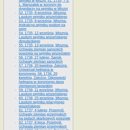
sejmiku w Wiszni. 51. 1735, ? S.
L. Marszałek w. koronny do
dygnitarzy na sejmiku w Wiszni
52. 1735, 9 września, Wisznia.
Laudum sejmiku wiszeńskiego
53. 1735, 9 września, Wisznia.
Instrukcya sejmiku posłom na
sejm
54. 1735, 12 września, Wisznia.
Laudum sejmiku wiszeńskiego
deputackiego
55. 1735, 13 września, Wisznia.
Uchwała ziemian sanockich
powzięta na sejmiku wiszeńskim
56. 1736, 27 lutego, Sanok.
Uchwały ziemian sanockich
57. 1736, 20 kwietnia, Załoźce.
Uniwersał hetmana w.
koronnego. 58. 1736. 20
kwietnia, Załoźce. Odpowiedź
hetmana w. koronnego dana
ziemianom lwowskim
59. 1736, 11 września, Wisznia.
Laudum sejmiku wiszeńskiego
60. 1736, 25 września, Wisznia.
Laudum sejmiku relacyjnego
wiszeńskiego
61. 1737, 4 lutego, Przemyśl.
Uchwały ziemian przemyskich
na sądach skarbowych powzięte
62. 1737, 8 lipca, Przemyśl.
Uchwała ziemian przemyskich