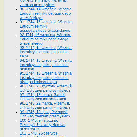
stycznia, Przemyśl. Uchwały
ziemian przemyskich
90. 1744, 14 września, Wisznia.
Laudum sejmiku deputackiego
wiszeńskiego
91. 1744, 15 września, Wisznia.
Laudum sejmiku
gospodarskiego wiszeńskiego
92. l744, 16 września, Wisznia.
Laudum sejmiku poselskiego
wiszeńskiego
93. 1744, 16 września, Wisznia.
Instrukcya sejmiku posłom na
sejm
94. 1744, 16 września, Wisznia.
Instrukcya sejmiku posłom do
prymasa
95. 1744, 16 września, Wisznia.
Instrukcya sejmiku posłom do
biskupa krakowskiego
96. 1745, 25 stycznia, Przemyśl.
Uchwały ziemian przemyskich
97. 1744, 18 marca, Sanok.
Uchwały ziemian sanockich
98. 1745, 29 marca, Przemyśl.
Uchwały ziemian przemyskich
99. 1745, 19 lipca, Przemyśl.
Uchwały ziemian przemyskich
100. 1746, 24 stycznia,
Przemyśl. Uchwały ziemian
przemyskich
101. 1746, 25 czerwca,