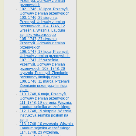
Przemyśl. Uchwały ziemian
przemyskich
102. 1746, 18 lipca, Przemyśl.
Uchwały ziemian przemyskich
103. 1746, 29 sierpnia,
Przemyśl. Uchwały ziemian
przemyskich. 104. 1746, 12
września, Wisznia. Laudum
sejmiku wiszeńskiego
105. 1747, 27 stycznia,
Przemyśl. Uchwały ziemian
przemyskich
106. 1747, 17 lipca, Przemyśl.
Uchwały ziemian przemyskich.
107. 1747, 25 września,
Przemyśl. Uchwały ziemian
przemyskich. 108. 1748, 26
stycznia, Przemyśl. Ziemianie
przemyscy limitują zjazd
109. 1748, 11 marca, Przemyśl.
Ziemianie przemyscy limitują
zjazd
110. 1748, 6 maja, Przemyśl.
Uchwały ziemian przemyskich
111. 1748, 19 sierpnia, Wisznia.
Laudum sejmiku wiszeńskiego
112. 1748, 19 sierpnia, Wisznia.
Instrukcya sejmiku posłom na
sejm
113. 1748, 10 września, Wisznia.
Laudum sejmiku wiszeńskiego
114. 1748, 23 września,