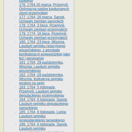
ruskiego
176. 1764 20 marca, Przemyśl.
Ordynacya sądów kapturowych
ziemi przemyskiej
177. 1764, 20 marca, Sanok.
Uchwały ziemian sanockich
178. 1764, 3 lipca, Przemyśl.
Uchwały ziemian przemyskich
179. 1774, 16 lipca, Przemyśl.
Uchwały ziemian przemyskich
180. 1764, 23 lipca, Wisznia.
Laudum sejmiku relacyjnego
wiszeńskiego, z aprobatą
konfederacyi wojewódzkiej jako
też i generalnej
181. 1764, 29 października,
Wisznia. Laudum sejmiku
wiszeńskiego
182. 1764, 29 października,
Wisznia. Instrukcya sejmiku
posłom na sejm
183. 1764, 5 listopada,
Przemyśl. Laudum sejmiku
deputackiego przemyskiego
184. 1764, 5 listopada, Sanok.
Laudum sejmiku deputackiego
sanockiego
185. 1764, 6 listopada, Lwów.
Laudum sejmiku
gospodarskiego lwowskiego
186. 1764, 6 listopada, Sanok.
Laudum sejmiku