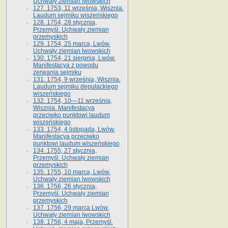
Uchwały ziemian lwowskich
127. 1753, 11 września, Wisznia.
Laudum sejmiku wiszeńskiego
128. 1754, 28 stycznia,
Przemyśl. Uchwały ziemian
przemyskich
129. 1754, 25 marca, Lwów.
Uchwały ziemian lwowskich
130. 1754, 21 sierpnia, Lwów.
Manifestacya z powodu
zerwania sejmiku
131. 1754, 9 września, Wisznia.
Laudum sejmiku deputackiego
wiszeńskiego
132. 1754, 10—11 września,
Wisznia. Manifestacya
przeciwko punktowi laudum
wiszeńskiego
133. 1754, 4 listopada, Lwów.
Manifestacya przeciwko
punktowi laudum wiszeńskiego
134. 1755, 27 stycznia,
Przemyśl. Uchwały ziemian
przemyskich
135. 1755, 10 marca, Lwów.
Uchwały ziemian lwowskich
136. 1756, 26 stycznia,
Przemyśl. Uchwały ziemian
przemyskich
137. 1756, 29 marca Lwów.
Uchwały ziemian lwowskich
138. 1756, 4 maja, Przemyśl.