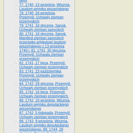
sejm
77. 1740, 13 września, Wisznia.
Laudum sejmiku wiszeńskiego
78. 1740, 26 września,
Przemyśl. Uchwały ziemian
przemyskich
79. 1741, 18 stycznia, Sanok.
Uchwały ziemian sanockich
80. 1741, 18 stycznia, Sanok.
Manifest ziemian sanockich
przeciwko artykułowi laudum
wiszeńskiego z 13 wrze­śnia
1740 r. 81. 1741, 30 stycznia,
Przemyśl. Uchwała ziemian
przemyskich
82. 1741, 17 lipca, Przemyśl.
Uchwały ziemian przemyskich
83. 1741, 23 października,
Przemyśl. Uchwały ziemian
przemyskich
84. 1742, 29 stycznia, Przemyśl.
Uchwały ziemian przemyskich
85. 1742, 16 lipca, Przemyśl.
Uchwały ziemian przemyskich.
86. 1742, 10 września, Wisznia.
Laudum sejmiku deputackiego
wiszeńskiego
87. 1742, 5 listopada, Przemyśl.
Uchwały ziemian przemyskich
88. 1743, 9 września, Wisznia.
Laudum sejmiku deputackiego
wiszeńskiego. 89. 1744, 28