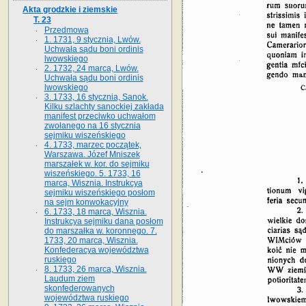
Akta grodzkie i ziemskie
T. 23
Przedmowa
1. 1731, 9 stycznia, Lwów.
Uchwała sądu boni ordinis
lwowskiego
2. 1732, 24 marca, Lwów.
Uchwała sądu boni ordinis
lwowskiego
3. 1733, 16 stycznia, Sanok.
Kilku szlachty sanockiej zakłada
manifest przeciwko uchwałom
zwołanego na 16 stycz­nia
sejmiku wiszeńskiego
4. 1733, marzec początek,
Warszawa. Józef Mniszek
marszałek w. kor. do sejmiku
wiszeńskiego. 5. 1733, 16
marca, Wisznia. Instrukcya
sejmiku wiszeńskiego posłom
na sejm konwokacyjny
6. 1733, 18 marca, Wisznia.
Instrukcya sejmiku dana posłom
do marszałka w. koronnego. 7.
1733, 20 marca, Wisznia.
Konfederacya województwa
ruskiego
8. 1733, 26 marca, Wisznia.
Laudum ziem
skonfederowanych
województwa ruskiego