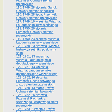
Przemyśl. Uchwały ziemian
przemyskich
115. 1749, 28 stycznia, Sanok.
Uchwały ziemian sanockich
116. 1749, 28 lipca, Przemyśl.
Uchwały ziemian przemyskich
117. 1749, 16 września, Wisznia.
Laudum sejmiku wiszeńskiego
118. 1750, 26 stycznia,
Przemyśl. Uchwały ziemian
przemyskich
119. 1750, 23 czerwca, Wisznia.
Laudum sejmiku wiszeńskiego
120. 1750, 23 czerwca, Wisznia.
Instrukcya sejmiku posłom na
sejm
121. 1751, 13 września,
Wisznia. Laudum sejmiku
deputackiego wiszeńskiego
122. 1751, 14 września,
Wisznia. Laudum sejmiku
gospodarskiego wiszeńskiego
123. 1752, 26 stycznia,
Przemyśl. Reces zerwanego
zjazdu ziemian przemyskich.
124. 1750, 13 marca, Lwów.
Uchwały ziemian lwowskich
125. 1752, 26 czerwca,
Przemyśl. Rachunki z
szelężnego i czopowego ziemi
przemyskiej
126. 1753, 2 kwietnia, Lwów.