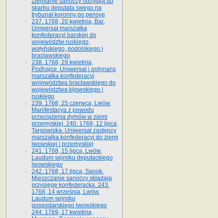
Ziemianie sanoccy odsyłają do
skarbu deputata swego na
trybunał koronny po pensyę
237. 1768, 20 kwietnia, Bar.
Uniwersał marszałka
konfederacyi barskiej do
województw ruskiego,
wołyńskiego, podolskiego i
bracławskiego
238. 1768, 29 kwietnia,
Podhajce. Uniwersał i ordynans
marszałka konfederacyi
województwa bracławskiego do
wo­jewództwa kijowskiego i
ruskiego
239. 1768, 25 czerwca, Lwów.
Manifestacya z powodu
przeciążenia dymów w ziemi
przemyskiej. 240. 1768, 12 lipca,
Targowiska. Uniwersał zastępcy
marszałka konfederacyi do ziemi
lwowskiej i przemyskiej
241. 1768, 15 lipca, Lwów.
Laudum sejmiku deputackiego
lwowskiego
242. 1768, 17 lipca, Sanok.
Mieszczanie sanoccy składają
przysięgę konfederacką. 243.
1768, 14 września, Lwów.
Laudum sejmiku
gospodarskiego lwowskiego
244. 1769, 17 kwietnia,