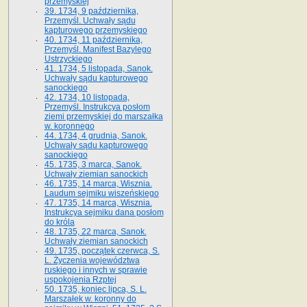
przemyskiej
39. 1734, 9 października,
Przemyśl. Uchwały sądu
kapturowego przemyskiego
40. 1734, 11 października,
Przemyśl. Manifest Bazylego
Ustrzyckiego
41. 1734, 5 listopada, Sanok.
Uchwały sądu kapturowego
sanockiego
42. 1734, 10 listopada,
Przemyśl. Instrukcya posłom
ziemi przemyskiej do marszałka
w. koronnego
44. 1734, 4 grudnia, Sanok.
Uchwały sądu kapturowego
sanockiego
45. 1735, 3 marca, Sanok.
Uchwały ziemian sanockich
46. 1735, 14 marca, Wisznia.
Laudum sejmiku wiszeńskiego
47. 1735, 14 marca, Wisznia.
Instrukcya sejmiku dana posłom
do króla
48. 1735, 22 marca, Sanok.
Uchwały ziemian sanockich
49. 1735, początek czerwca, S.
L. Życzenia województwa
ruskiego i innych w sprawie
uspokojenia Rzptej
50. 1735, koniec lipca, S. L.
Marszałek w. koronny do