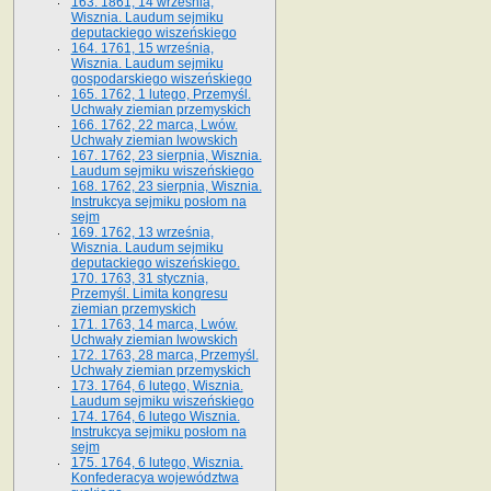
163. 1861, 14 września,
Wisznia. Laudum sejmiku
deputackiego wiszeńskiego
164. 1761, 15 września,
Wisznia. Laudum sejmiku
gospodarskiego wiszeńskiego
165. 1762, 1 lutego, Przemyśl.
Uchwały ziemian przemyskich
166. 1762, 22 marca, Lwów.
Uchwały ziemian lwowskich
167. 1762, 23 sierpnia, Wisznia.
Laudum sejmiku wiszeńskiego
168. 1762, 23 sierpnia, Wisznia.
Instrukcya sejmiku posłom na
sejm
169. 1762, 13 września,
Wisznia. Laudum sejmiku
deputackiego wiszeńskiego.
170. 1763, 31 stycznia,
Przemyśl. Limita kongresu
ziemian przemyskich
171. 1763, 14 marca, Lwów.
Uchwały ziemian lwowskich
172. 1763, 28 marca, Przemyśl.
Uchwały ziemian przemyskich
173. 1764, 6 lutego, Wisznia.
Laudum sejmiku wiszeńskiego
174. 1764, 6 lutego Wisznia.
Instrukcya sejmiku posłom na
sejm
175. 1764, 6 lutego, Wisznia.
Konfederacya województwa