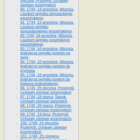
stycznia, Przemyśl. Uchwały
ziemian przemyskich
90. 1744, 14 września, Wisznia.
Laudum sejmiku deputackiego
wiszeńskiego
91. 1744, 15 września, Wisznia.
Laudum sejmiku
gospodarskiego wiszeńskiego
92. l744, 16 września, Wisznia.
Laudum sejmiku poselskiego
wiszeńskiego
93. 1744, 16 września, Wisznia.
Instrukcya sejmiku posłom na
sejm
94. 1744, 16 września, Wisznia.
Instrukcya sejmiku posłom do
prymasa
95. 1744, 16 września, Wisznia.
Instrukcya sejmiku posłom do
biskupa krakowskiego
96. 1745, 25 stycznia, Przemyśl.
Uchwały ziemian przemyskich
97. 1744, 18 marca, Sanok.
Uchwały ziemian sanockich
98. 1745, 29 marca, Przemyśl.
Uchwały ziemian przemyskich
99. 1745, 19 lipca, Przemyśl.
Uchwały ziemian przemyskich
100. 1746, 24 stycznia,
Przemyśl. Uchwały ziemian
przemyskich
101. 1746, 25 czerwca,