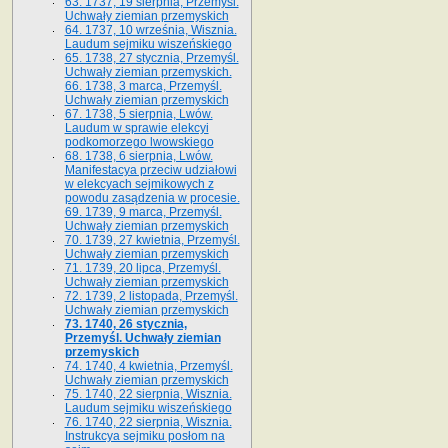
63. 1737, 19 sierpnia, Przemyśl.
Uchwały ziemian przemyskich
64. 1737, 10 września, Wisznia.
Laudum sejmiku wiszeńskiego
65. 1738, 27 stycznia, Przemyśl.
Uchwały ziemian przemyskich­­.
66. 1738, 3 marca, Przemyśl.
Uchwały ziemian przemyskich­
67. 1738, 5 sierpnia, Lwów.
Laudum w sprawie elekcyi
podkomorzego lwowskiego
68. 1738, 6 sierpnia, Lwów.
Manifestacya przeciw udziałowi
w elekcyach sejmikowych z
powodu zasądzenia w procesie.
69. 1739, 9 marca, Przemyśl.
Uchwały ziemian przemyskich
70. 1739, 27 kwietnia, Przemyśl.
Uchwały ziemian przemyskich
71. 1739, 20 lipca, Przemyśl.
Uchwały ziemian przemyskich
72. 1739, 2 listopada, Przemyśl.
Uchwały ziemian przemyskich
73. 1740, 26 stycznia,
Przemyśl. Uchwały ziemian
przemyskich
74. 1740, 4 kwietnia, Przemyśl.
Uchwały ziemian przemyskich
75. 1740, 22 sierpnia, Wisznia.
Laudum sejmiku wiszeńskiego
76. 1740, 22 sierpnia, Wisznia.
Instrukcya sejmiku posłom na