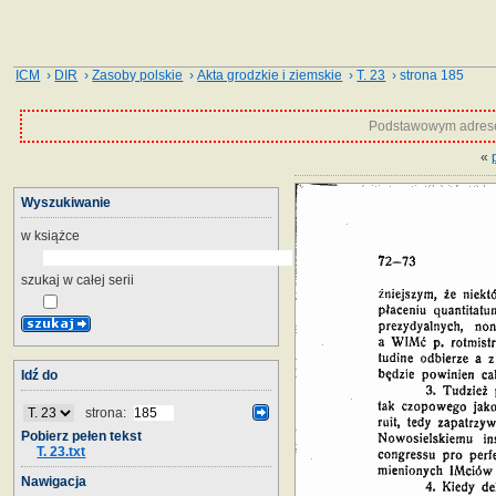
ICM
›
DIR
›
Zasoby polskie
›
Akta grodzkie i ziemskie
›
T. 23
› strona 185
Podstawowym adrese
«
Wyszukiwanie
w książce
szukaj w całej serii
Idź do
strona:
Pobierz pełen tekst
T. 23.txt
Nawigacja