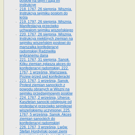
posłów na sejm i dają im
instrukcyę
218. 1767, 26 sierpnia, Wisznia.
Instrukcya sejmiku posłom do
króla
219. 1797, 26 sierpnia, Wisznia.
Manifestacya przeciwko
uchwałom sejmiku wiszeńskiego
220. 1767, 26 sierpnia, Wisznia.
Instrukcya niektórych ziemian na
sejmiku wiszeńskim posłowi do
marszałka konfe­deracyi
radomskiej Radziwiłła
wybranemu dana
221. 1767, 31 sierpnia, Sanok.
Kilku ziemian zgłasza akces do
konfederacyi radomskiej. 222.
1767, 1 września, Warszawa.
Pozew przed sąd konfederacki
223. 1767, 1 września, Sanok.
Protest ziemian sanockich z
powodu obranych w Wiszni na
sejmiku przedsejmo­wym posłów
224. 1767, 2 września, Uherce.
Kasztelan sanocki odstępuje od
protestacyi przeciwko sejmikowi
wiszeńskiemu uczynionej. 225.
1767, 5 września, Sanok. Akces
ziemian sanockich do
konfederacyi radomskiej
226. 1767, 3 września, Lwów.
Stefan Hordyński poseł ziemi