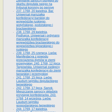
Ziemianie sanoccy odsyłają do
skarbu deputata swego na
trybunał koronny po pensyę
237. 1768, 20 kwietnia, Bar.
Uniwersał marszałka
konfederacyi barskiej do
województw ruskiego,
wołyńskiego, podolskiego i
bracławskiego
238. 1768, 29 kwietnia,
Podhajce. Uniwersał i ordynans
marszałka konfederacyi
województwa bracławskiego do
wo­jewództwa kijowskiego i
ruskiego
239. 1768, 25 czerwca, Lwów.
Manifestacya z powodu
przeciążenia dymów w ziemi
przemyskiej. 240. 1768, 12 lipca,
Targowiska. Uniwersał zastępcy
marszałka konfederacyi do ziemi
lwowskiej i przemyskiej
241. 1768, 15 lipca, Lwów.
Laudum sejmiku deputackiego
lwowskiego
242. 1768, 17 lipca, Sanok.
Mieszczanie sanoccy składają
przysięgę konfederacką. 243.
1768, 14 września, Lwów.
Laudum sejmiku
gospodarskiego lwowskiego
244. 1769, 17 kwietnia,