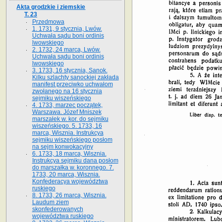
Akta grodzkie i ziemskie
T. 23
Przedmowa
1. 1731, 9 stycznia, Lwów.
Uchwała sądu boni ordinis
lwowskiego
2. 1732, 24 marca, Lwów.
Uchwała sądu boni ordinis
lwowskiego
3. 1733, 16 stycznia, Sanok.
Kilku szlachty sanockiej zakłada
manifest przeciwko uchwałom
zwołanego na 16 stycz­nia
sejmiku wiszeńskiego
4. 1733, marzec początek,
Warszawa. Józef Mniszek
marszałek w. kor. do sejmiku
wiszeńskiego. 5. 1733, 16
marca, Wisznia. Instrukcya
sejmiku wiszeńskiego posłom
na sejm konwokacyjny
6. 1733, 18 marca, Wisznia.
Instrukcya sejmiku dana posłom
do marszałka w. koronnego. 7.
1733, 20 marca, Wisznia.
Konfederacya województwa
ruskiego
8. 1733, 26 marca, Wisznia.
Laudum ziem
skonfederowanych
województwa ruskiego