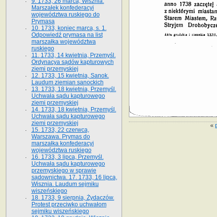
9. 1733, 26 marca, Wisznia.
Marszałek konfederacyi
województwa ruskiego do
Prymasa
10. 1733, koniec marca, s. 1.
Odpowiedź prymasa na list
marszałka województwa
ruskiego
11. 1733, 14 kwietnia, Przemyśl.
Ordynacya sądów kapturowych
ziemi przemyskiej
12. 1733, 15 kwietnia, Sanok.
Laudum ziemian sanockich
13. 1733, 18 kwietnia, Przemyśl.
Uchwała sądu kapturowego
ziemi przemyskiej
14. 1733, 18 kwietnia, Przemyśl.
Uchwała sądu kapturowego
ziemi przemyskiej
«
15. 1733, 22 czerwca,
Warszawa. Prymas do
marszałka konfederacyi
województwa ruskiego
16. 1733, 3 lipca, Przemyśl.
Uchwała sądu kapturowego
przemyskiego w sprawie
sądownictwa. 17. 1733, 16 lipca,
Wisznia. Laudum sejmiku
wiszeńskiego
18. 1733, 9 sierpnia, Żydaczów.
Protest przeciwko uchwałom
sejmiku wiszeńskiego