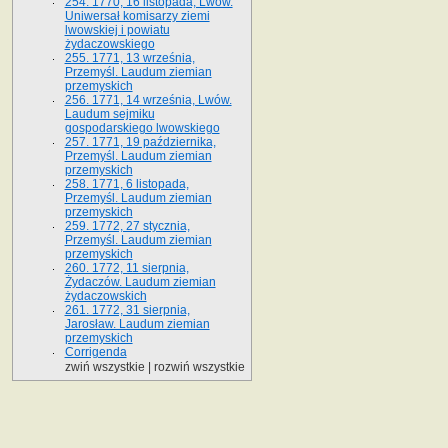
254. 1770, 16 listopada, Lwów.
Uniwersał komisarzy ziemi
lwowskiej i powiatu
żydaczowskiego
255. 1771, 13 września,
Przemyśl. Laudum ziemian
przemyskich
256. 1771, 14 września, Lwów.
Laudum sejmiku
gospodarskiego lwowskiego
257. 1771, 19 października,
Przemyśl. Laudum ziemian
przemyskich
258. 1771, 6 listopada,
Przemyśl. Laudum ziemian
przemyskich
259. 1772, 27 stycznia,
Przemyśl. Laudum ziemian
przemyskich
260. 1772, 11 sierpnia,
Żydaczów. Laudum ziemian
żydaczowskich
261. 1772, 31 sierpnia,
Jarosław. Laudum ziemian
przemyskich
Corrigenda
zwiń wszystkie
|
rozwiń wszystkie