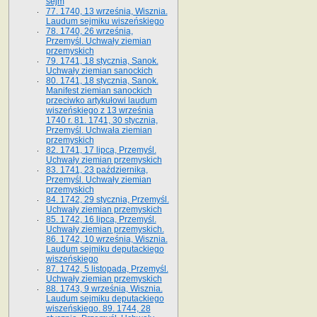
sejm
77. 1740, 13 września, Wisznia.
Laudum sejmiku wiszeńskiego
78. 1740, 26 września,
Przemyśl. Uchwały ziemian
przemyskich
79. 1741, 18 stycznia, Sanok.
Uchwały ziemian sanockich
80. 1741, 18 stycznia, Sanok.
Manifest ziemian sanockich
przeciwko artykułowi laudum
wiszeńskiego z 13 wrze­śnia
1740 r. 81. 1741, 30 stycznia,
Przemyśl. Uchwała ziemian
przemyskich
82. 1741, 17 lipca, Przemyśl.
Uchwały ziemian przemyskich
83. 1741, 23 października,
Przemyśl. Uchwały ziemian
przemyskich
84. 1742, 29 stycznia, Przemyśl.
Uchwały ziemian przemyskich
85. 1742, 16 lipca, Przemyśl.
Uchwały ziemian przemyskich.
86. 1742, 10 września, Wisznia.
Laudum sejmiku deputackiego
wiszeńskiego
87. 1742, 5 listopada, Przemyśl.
Uchwały ziemian przemyskich
88. 1743, 9 września, Wisznia.
Laudum sejmiku deputackiego
wiszeńskiego. 89. 1744, 28