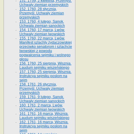
151. 1759, 2 kwietnia, Przemyśl.
Uchwały ziemian przemyskich
152. 1760, 28 stycznia,
Przemyśl. Uchwały ziemian
przemyskich
153. 1760, 4 lutego, Sanok.
Uchwała ziemian sanockich
154. 1760, 17 marca, Lwów.
Uchwały ziemian lwowskich
155. 1760, 22 marca, Lwów.
Manifest szlachty żydaczowskiej
przeciwko senatorom i szlachcie
lwowskiej z po­wodu
pogwałcenia sejmiku i wolnego
głosu
156. 1760, 25 sierpnia, Wisznia.
Laudum sejmiku wiszeńskiego
157. 1760, 25 sierpnia, Wisznia.
Instrukcya sejmiku posłom na
sejm
158. 1761, 26 stycznia,
Przemyśl. Uchwały ziemian
przemyskich
159. 1761, 9 lutego, Sanok.
Uchwały ziemian sanockich
160. 1761, 2 marca, Lwów.
Uchwały ziemian lwowskich
161. 1761, 16 marca, Wisznia.
Laudum sejmiku wiszeńskiego
162. 1761, 16 marca, Wisznia.
Instrukcya sejmiku posłom na
sejm