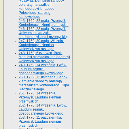
Muszyna. Ziemianie sanoccy
obierają marszałkiem
konfederacyi Ignacego
Potockiego, starostę
kaniowskiego
245. 1769, 22 maja, Przemyśl.
Konfederacya ziemi przemyskiej
246. 1769, 23 maja, Przemyśl.
Uniwersał marszałka
konfederacyi ziemi przemyskiej
247. 1769, 30 maja, Wisznia.
Konfederacya ziemian
województwa ruskiego
248. 1769, 6 czerwca, Busk.
Manifest marszałka konfederacyi
województwa ruskiego
249. 1769, 14 września, Lwów.
Laudum sejmiku
gospodarskiego lwowskiego
250. 1769, 13 listopada, Sanok.
Ziemianie sanoccy obierają
marszałkiem konfederacyi Filipa
Radzimińskiego
251. 1770, 14 września,
Przemyśl. Laudum ziemian
przemyskich
252. 1770, 14 września, Lwów.
Laudum sejmiku
gospodarskiego lwowskiego
253. 1770, 11 października,
Przemyśl. Laudum ziemian
przemyskich