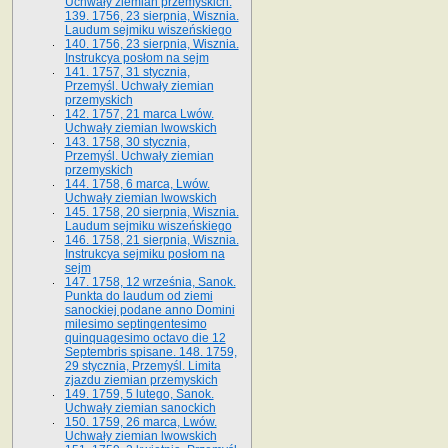
Uchwały ziemian przemyskich.
139. 1756, 23 sierpnia, Wisznia.
Laudum sejmiku wiszeńskiego
140. 1756, 23 sierpnia, Wisznia.
Instrukcya posłom na sejm
141. 1757, 31 stycznia,
Przemyśl. Uchwały ziemian
przemyskich
142. 1757, 21 marca Lwów.
Uchwały ziemian lwowskich
143. 1758, 30 stycznia,
Przemyśl. Uchwały ziemian
przemyskich
144. 1758, 6 marca, Lwów.
Uchwały ziemian lwowskich
145. 1758, 20 sierpnia, Wisznia.
Laudum sejmiku wiszeńskiego
146. 1758, 21 sierpnia, Wisznia.
Instrukcya sejmiku posłom na
sejm
147. 1758, 12 września, Sanok.
Punkta do laudum od ziemi
sanockiej podane anno Domini
milesimo septingentesimo
quinquagesimo octavo die 12
Septembris spisane. 148. 1759,
29 stycznia, Przemyśl. Limita
zjazdu ziemian przemyskich
149. 1759, 5 lutego, Sanok.
Uchwały ziemian sanockich
150. 1759, 26 marca, Lwów.
Uchwały ziemian lwowskich