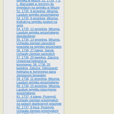
sejmiku w Wiszni. 51. 1735, ? S.
L. Marszałek w. koronny do
dygnitarzy na sejmiku w Wiszni
52. 1735, 9 września, Wisznia.
Laudum sejmiku wiszeńskiego
53. 1735, 9 września, Wisznia.
Instrukcya sejmiku posłom na
sejm
54. 1735, 12 września, Wisznia.
Laudum sejmiku wiszeńskiego
deputackiego
55. 1735, 13 września, Wisznia.
Uchwała ziemian sanockich
powzięta na sejmiku wiszeńskim
56. 1736, 27 lutego, Sanok.
Uchwały ziemian sanockich
57. 1736, 20 kwietnia, Załoźce.
Uniwersał hetmana w.
koronnego. 58. 1736. 20
kwietnia, Załoźce. Odpowiedź
hetmana w. koronnego dana
ziemianom lwowskim
59. 1736, 11 września, Wisznia.
Laudum sejmiku wiszeńskiego
60. 1736, 25 września, Wisznia.
Laudum sejmiku relacyjnego
wiszeńskiego
61. 1737, 4 lutego, Przemyśl.
Uchwały ziemian przemyskich
na sądach skarbowych powzięte
62. 1737, 8 lipca, Przemyśl.
Uchwała ziemian przemyskich