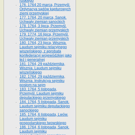
ruskiego
176. 1764 20 marca, Przemyśl.
Ordynacya sądów kapturowych
ziemi przemyskiej
177. 1764, 20 marca, Sanok.
Uchwały ziemian sanockich
178. 1764, 3 lipca, Przemyśl.
Uchwały ziemian przemyskich
179. 1774, 16 lipca, Przemyśl.
Uchwały ziemian przemyskich
180. 1764, 23 lipca, Wisznia.
Laudum sejmiku relacyjnego
wiszeńskiego, z aprobatą
konfederacyi wojewódzkiej jako
też i generalnej
181. 1764, 29 października,
Wisznia. Laudum sejmiku
wiszeńskiego
182. 1764, 29 października,
Wisznia. Instrukcya sejmiku
posłom na sejm
183. 1764, 5 listopada,
Przemyśl. Laudum sejmiku
deputackiego przemyskiego
184. 1764, 5 listopada, Sanok.
Laudum sejmiku deputackiego
sanockiego
185. 1764, 6 listopada, Lwów.
Laudum sejmiku
gospodarskiego lwowskiego
186. 1764, 6 listopada, Sanok.
Laudum sejmiku