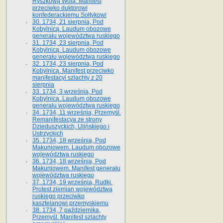
Ryszkową Wolą. Manifest
przeciwko duktorowi
konfederackiemu Sołtykowi
30. 1734, 21 sierpnia, Pod
Kobylnicą. Laudum obozowe
generału województwa ruskiego
31. 1734, 23 sierpnia, Pod
Kobylnicą. Laudum obozowe
generału województwa ruskiego
32. 1734, 23 sierpnia, Pod
Kobylnicą. Manifest przeciwko
manifestacyi szlachty z 20
sierpnia
33. 1734, 3 września, Pod
Kobylnicą. Laudum obozowe
generału województwa ruskiego
34. 1734, 11 września, Przemyśl.
Remanifestacya ze strony
Dzieduszyckich, Ulińskiego i
Ustrzyckich
35. 1734, 18 września, Pod
Makuniowem. Laudum obozowe
województwa ruskiego
36. 1734, 18 września, Pod
Makuniowem. Manifest generału
województwa ruskiego
37. 1734, 19 września, Rudki.
Protest ziemian województwa
ruskiego przeciwko
kasztelanowi przemyskiemu
38. 1734, 7 października,
Przemyśl. Manifest szlachty