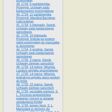
przemyskiej
39. 1734, 9 października,
Przemyśl. Uchwały sądu
kapturowego przemyskiego
40. 1734, 11 października,
Przemyśl. Manifest Bazylego
Ustrzyckiego
41. 1734, 5 listopada, Sanok.
Uchwały sądu kapturowego
sanockiego
42. 1734, 10 listopada,
Przemyśl. Instrukcya posłom
ziemi przemyskiej do marszałka
w. koronnego
44. 1734, 4 grudnia, Sanok.
Uchwały sądu kapturowego
sanockiego
45. 1735, 3 marca, Sanok.
Uchwały ziemian sanockich
46. 1735, 14 marca, Wisznia.
Laudum sejmiku wiszeńskiego
47. 1735, 14 marca, Wisznia.
Instrukcya sejmiku dana posłom
do króla
48. 1735, 22 marca, Sanok.
Uchwały ziemian sanockich
49. 1735, początek czerwca, S.
L. Życzenia województwa
ruskiego i innych w sprawie
uspokojenia Rzptej
50. 1735, koniec lipca, S. L.
Marszałek w. koronny do