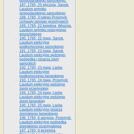
gospodarskiego sanockiego.
187. 1765, 25 stycznia, Sanok.
Laudum sejmiku
gospodarskiego sanockiego
188. 1765, 3 lutego Przemyśl.
Uchwały ziemian przemyskich
189. 1765, 22 kwietnia, Wisznia.
Laudum sejmiku relacyjnego
wiszeńskiego
190. 1765, 22 maja, Sanok.
Laudum elekcyjne
podkomorzego sanockiego
191. 1765, 23 maja, Sanok.
Laudum elekcyjne sędziego,
podsędka i pisarza ziem
sanockich
192. 1765, 23 maja, Lwów.
Laudum elekcyjne
podkomorzego lwowskiego
193. 1765, 24 maja, Przemyśl.
Laudum elekcyjne sędziego
ziemi przemyskiej
194. 1765, 24 maja, Lwów.
Laudum elekcyjne sędziego
ziemi lwowskiej
195. 1765, 25 maja, Lwów.
Laudum elekcyjne pisarza
ziemskiego lwowskiego
196. 1765, 6 sierpnia, Przemyśl.
Laudum elekcyjne podsędka
ziemskiego przemyskiego
197. 1765, 9 września,