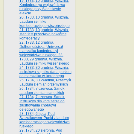
19. 1733, 10 grudnia, Wisznia.
Konfederacya województwa
ruskiego przy Stanisławie
elekcie
20. 1733, 10 grudnia, Wisznia.
Laudum sejmiku
konfederackiego wiszeńskiego
21. 1733, 10 grudnia, Wisznia.
Manifest przeciwko powtórnej
konfederacyi
22. 1733, 12 grudnia,
Dołhomościska. Uniwersał
marszałka konfederacyi
województwa ruskiego. 23.
1733, 29 grudnia, Wisznia.
Laudum sejmiku wiszeńskiego
24. 1733, 30 grudnia, Wisznia.
Instrukcya sejmiku dana posłom
do marszałka w. koronnego
25. 1734, 30 kwietnia, Przemyśl.
Laudum ziemian przemyskich
26. 1734, 7 czerwca, Sanok.
Laudum ziemian sanockich
27. 1734, 7 czerwca, Sanok.
Instrukcya dla komisarza do
zlustrowania chorągwi
delegowanego
28. 1734, 6 lipca, Pod
Szczutkowem. Punkt z laudum
konfederackiego województwa
ruskiego
29. 1734, 20 sierpnia, Pod