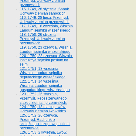
Przemyśl. Uchwały ziemian
przemyskich
115. 1749, 28 stycznia, Sanok.
Uchwały ziemian sanockich
116. 1749, 28 lipca, Przemyśl.
Uchwały ziemian przemyskich
117. 1749, 16 września, Wisznia.
Laudum sejmiku wiszeńskiego
118. 1750, 26 stycznia,
Przemyśl. Uchwały ziemian
przemyskich
119. 1750, 23 czerwca, Wisznia.
Laudum sejmiku wiszeńskiego
120. 1750, 23 czerwca, Wisznia.
Instrukcya sejmiku posłom na
sejm
121. 1751, 13 września,
Wisznia. Laudum sejmiku
deputackiego wiszeńskiego
122. 1751, 14 września,
Wisznia. Laudum sejmiku
gospodarskiego wiszeńskiego
123. 1752, 26 stycznia,
Przemyśl. Reces zerwanego
zjazdu ziemian przemyskich.
124. 1750, 13 marca, Lwów.
Uchwały ziemian lwowskich
125. 1752, 26 czerwca,
Przemyśl. Rachunki z
szelężnego i czopowego ziemi
przemyskiej
126. 1753, 2 kwietnia, Lwów.