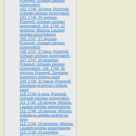
Przemyśl. Uchwały ziemian
przemyskich
102. 1746, 18 lipca, Przemyśl.
Uchwały ziemian przemyskich
103. 1746, 29 sierpnia,
Przemyśl. Uchwały ziemian
przemyskich. 104. 1746, 12
września, Wisznia. Laudum
sejmiku wiszeńskiego
105. 1747, 27 stycznia,
Przemyśl. Uchwały ziemian
przemyskich
106. 1747, 17 lipca, Przemyśl.
Uchwały ziemian przemyskich.
107. 1747, 25 września,
Przemyśl. Uchwały ziemian
przemyskich. 108. 1748, 26
stycznia, Przemyśl. Ziemianie
przemyscy limitują zjazd
109. 1748, 11 marca, Przemyśl.
Ziemianie przemyscy limitują
zjazd
110. 1748, 6 maja, Przemyśl.
Uchwały ziemian przemyskich
111. 1748, 19 sierpnia, Wisznia.
Laudum sejmiku wiszeńskiego
112. 1748, 19 sierpnia, Wisznia.
Instrukcya sejmiku posłom na
sejm
113. 1748, 10 września, Wisznia.
Laudum sejmiku wiszeńskiego
114. 1748, 23 września,