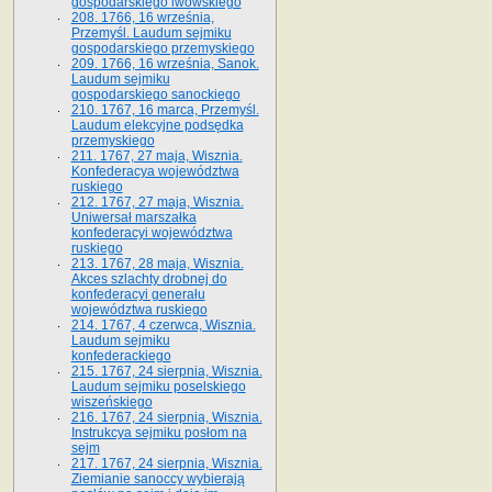
gospodarskiego lwowskiego
208. 1766, 16 września,
Przemyśl. Laudum sejmiku
gospodarskiego przemyskiego
209. 1766, 16 września, Sanok.
Laudum sejmiku
gospodarskiego sanockiego
210. 1767, 16 marca, Przemyśl.
Laudum elekcyjne podsędka
przemyskiego
211. 1767, 27 maja, Wisznia.
Konfederacya województwa
ruskiego
212. 1767, 27 maja, Wisznia.
Uniwersał marszałka
konfederacyi województwa
ruskiego
213. 1767, 28 maja, Wisznia.
Akces szlachty drobnej do
konfederacyi generału
województwa ruskiego
214. 1767, 4 czerwca, Wisznia.
Laudum sejmiku
konfederackiego
215. 1767, 24 sierpnia, Wisznia.
Laudum sejmiku poselskiego
wiszeńskiego
216. 1767, 24 sierpnia, Wisznia.
Instrukcya sejmiku posłom na
sejm
217. 1767, 24 sierpnia, Wisznia.
Ziemianie sanoccy wybierają