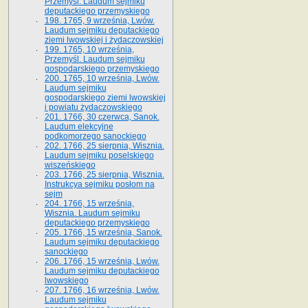
Przemyśl. Laudum sejmiku
deputackiego przemyskiego
198. 1765, 9 września, Lwów.
Laudum sejmiku deputackiego
ziemi lwowskiej i żydaczowskiej
199. 1765, 10 września,
Przemyśl. Laudum sejmiku
gospodarskiego przemyskiego
200. 1765, 10 września, Lwów.
Laudum sejmiku
gospodarskiego ziemi lwowskiej
i powiatu żydaczowskiego
201. 1766, 30 czerwca, Sanok.
Laudum elekcyjne
podkomorzego sanockiego
202. 1766, 25 sierpnia, Wisznia.
Laudum sejmiku poselskiego
wiszeńskiego
203. 1766, 25 sierpnia, Wisznia.
Instrukcya sejmiku posłom na
sejm
204. 1766, 15 września,
Wisznia. Laudum sejmiku
deputackiego przemyskiego
205. 1766, 15 września, Sanok.
Laudum sejmiku deputackiego
sanockiego
206. 1766, 15 września, Lwów.
Laudum sejmiku deputackiego
lwowskiego
207. 1766, 16 września, Lwów.
Laudum sejmiku