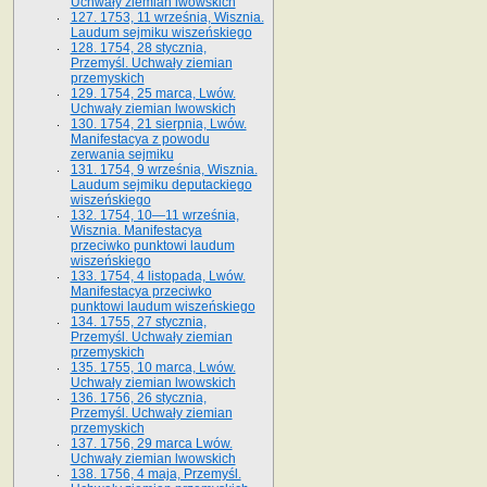
Uchwały ziemian lwowskich
127. 1753, 11 września, Wisznia.
Laudum sejmiku wiszeńskiego
128. 1754, 28 stycznia,
Przemyśl. Uchwały ziemian
przemyskich
129. 1754, 25 marca, Lwów.
Uchwały ziemian lwowskich
130. 1754, 21 sierpnia, Lwów.
Manifestacya z powodu
zerwania sejmiku
131. 1754, 9 września, Wisznia.
Laudum sejmiku deputackiego
wiszeńskiego
132. 1754, 10—11 września,
Wisznia. Manifestacya
przeciwko punktowi laudum
wiszeńskiego
133. 1754, 4 listopada, Lwów.
Manifestacya przeciwko
punktowi laudum wiszeńskiego
134. 1755, 27 stycznia,
Przemyśl. Uchwały ziemian
przemyskich
135. 1755, 10 marca, Lwów.
Uchwały ziemian lwowskich
136. 1756, 26 stycznia,
Przemyśl. Uchwały ziemian
przemyskich
137. 1756, 29 marca Lwów.
Uchwały ziemian lwowskich
138. 1756, 4 maja, Przemyśl.