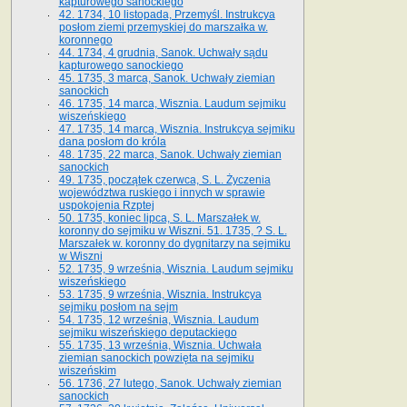
kapturowego sanockiego
42. 1734, 10 listopada, Przemyśl. Instrukcya
posłom ziemi przemyskiej do marszałka w.
koronnego
44. 1734, 4 grudnia, Sanok. Uchwały sądu
kapturowego sanockiego
45. 1735, 3 marca, Sanok. Uchwały ziemian
sanockich
46. 1735, 14 marca, Wisznia. Laudum sejmiku
wiszeńskiego
47. 1735, 14 marca, Wisznia. Instrukcya sejmiku
dana posłom do króla
48. 1735, 22 marca, Sanok. Uchwały ziemian
sanockich
49. 1735, początek czerwca, S. L. Życzenia
województwa ruskiego i innych w sprawie
uspokojenia Rzptej
50. 1735, koniec lipca, S. L. Marszałek w.
koronny do sejmiku w Wiszni. 51. 1735, ? S. L.
Marszałek w. koronny do dygnitarzy na sejmiku
w Wiszni
52. 1735, 9 września, Wisznia. Laudum sejmiku
wiszeńskiego
53. 1735, 9 września, Wisznia. Instrukcya
sejmiku posłom na sejm
54. 1735, 12 września, Wisznia. Laudum
sejmiku wiszeńskiego deputackiego
55. 1735, 13 września, Wisznia. Uchwała
ziemian sanockich powzięta na sejmiku
wiszeńskim
56. 1736, 27 lutego, Sanok. Uchwały ziemian
sanockich