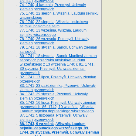
ziemian przemyskich
74. 1740, 4 kwietnia, Przemyśl. Uchwały
ziemian przemyskich
75. 1740, 22 sierpnia, Wisznia. Laudum sejmiku
wiszeńskiego
76. 1740, 22 sierpnia, Wisznia. Instrukcya
sejmiku posłom na sejm
77. 1740, 13 września, Wisznia. Laudum
sejmiku wiszeńskiego
78. 1740, 26 września, Przemyśl. Uchwały
ziemian przemyskich
79. 1741, 18 stycznia, Sanok. Uchwały ziemian
sanockich
80. 1741, 18 stycznia, Sanok. Manifest ziemian
sanockich przeciwko artykułowi laudum
wiszeńskiego z 13 wrze­śnia 1740 r. 81. 1741,
30 stycznia, Przemyśl. Uchwała ziemian
przemyskich
82. 1741, 17 lipca, Przemyśl. Uchwały ziemian
przemyskich
83. 1741, 23 października, Przemyśl. Uchwały
ziemian przemyskich
84. 1742, 29 stycznia, Przemyśl. Uchwały
ziemian przemyskich
85. 1742, 16 lipca, Przemyśl. Uchwały ziemian
przemyskich. 86. 1742, 10 września, Wisznia.
Laudum sejmiku deputackiego wiszeńskiego
87. 1742, 5 listopada, Przemyśl. Uchwały
ziemian przemyskich
88. 1743, 9 września, Wisznia. Laudum
sejmiku deputackiego wiszeńskiego. 89.
1744, 28 stycznia, Przemyśl. Uchwały ziemian