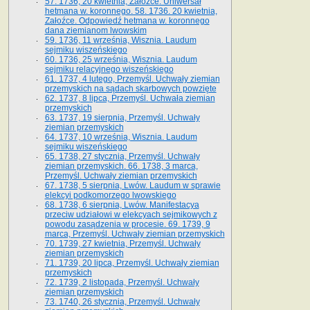
57. 1736, 20 kwietnia, Załoźce. Uniwersał
hetmana w. koronnego. 58. 1736. 20 kwietnia,
Załoźce. Odpowiedź hetmana w. koronnego
dana ziemianom lwowskim
59. 1736, 11 września, Wisznia. Laudum
sejmiku wiszeńskiego
60. 1736, 25 września, Wisznia. Laudum
sejmiku relacyjnego wiszeńskiego
61. 1737, 4 lutego, Przemyśl. Uchwały ziemian
przemyskich na sądach skarbowych powzięte
62. 1737, 8 lipca, Przemyśl. Uchwała ziemian
przemyskich
63. 1737, 19 sierpnia, Przemyśl. Uchwały
ziemian przemyskich
64. 1737, 10 września, Wisznia. Laudum
sejmiku wiszeńskiego
65. 1738, 27 stycznia, Przemyśl. Uchwały
ziemian przemyskich­­. 66. 1738, 3 marca,
Przemyśl. Uchwały ziemian przemyskich­
67. 1738, 5 sierpnia, Lwów. Laudum w sprawie
elekcyi podkomorzego lwowskiego
68. 1738, 6 sierpnia, Lwów. Manifestacya
przeciw udziałowi w elekcyach sejmikowych z
powodu zasądzenia w procesie. 69. 1739, 9
marca, Przemyśl. Uchwały ziemian przemyskich
70. 1739, 27 kwietnia, Przemyśl. Uchwały
ziemian przemyskich
71. 1739, 20 lipca, Przemyśl. Uchwały ziemian
przemyskich
72. 1739, 2 listopada, Przemyśl. Uchwały
ziemian przemyskich
73. 1740, 26 stycznia, Przemyśl. Uchwały