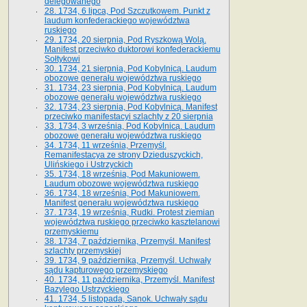
delegowanego
28. 1734, 6 lipca, Pod Szczutkowem. Punkt z
laudum konfederackiego województwa
ruskiego
29. 1734, 20 sierpnia, Pod Ryszkową Wolą.
Manifest przeciwko duktorowi konfederackiemu
Sołtykowi
30. 1734, 21 sierpnia, Pod Kobylnicą. Laudum
obozowe generału województwa ruskiego
31. 1734, 23 sierpnia, Pod Kobylnicą. Laudum
obozowe generału województwa ruskiego
32. 1734, 23 sierpnia, Pod Kobylnicą. Manifest
przeciwko manifestacyi szlachty z 20 sierpnia
33. 1734, 3 września, Pod Kobylnicą. Laudum
obozowe generału województwa ruskiego
34. 1734, 11 września, Przemyśl.
Remanifestacya ze strony Dzieduszyckich,
Ulińskiego i Ustrzyckich
35. 1734, 18 września, Pod Makuniowem.
Laudum obozowe województwa ruskiego
36. 1734, 18 września, Pod Makuniowem.
Manifest generału województwa ruskiego
37. 1734, 19 września, Rudki. Protest ziemian
województwa ruskiego przeciwko kasztelanowi
przemyskiemu
38. 1734, 7 października, Przemyśl. Manifest
szlachty przemyskiej
39. 1734, 9 października, Przemyśl. Uchwały
sądu kapturowego przemyskiego
40. 1734, 11 października, Przemyśl. Manifest
Bazylego Ustrzyckiego
41. 1734, 5 listopada, Sanok. Uchwały sądu