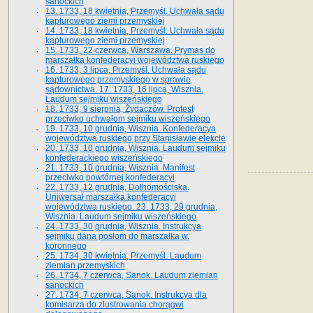
sanockich
13. 1733, 18 kwietnia, Przemyśl. Uchwała sądu
kapturowego ziemi przemyskiej
14. 1733, 18 kwietnia, Przemyśl. Uchwała sądu
kapturowego ziemi przemyskiej
15. 1733, 22 czerwca, Warszawa. Prymas do
marszałka konfederacyi województwa ruskiego
16. 1733, 3 lipca, Przemyśl. Uchwała sądu
kapturowego przemyskiego w sprawie
sądownictwa. 17. 1733, 16 lipca, Wisznia.
Laudum sejmiku wiszeńskiego
18. 1733, 9 sierpnia, Żydaczów. Protest
przeciwko uchwałom sejmiku wiszeńskiego
19. 1733, 10 grudnia, Wisznia. Konfederacya
województwa ruskiego przy Stanisławie elekcie
20. 1733, 10 grudnia, Wisznia. Laudum sejmiku
konfederackiego wiszeńskiego
21. 1733, 10 grudnia, Wisznia. Manifest
przeciwko powtórnej konfederacyi
22. 1733, 12 grudnia, Dołhomościska.
Uniwersał marszałka konfederacyi
województwa ruskiego. 23. 1733, 29 grudnia,
Wisznia. Laudum sejmiku wiszeńskiego
24. 1733, 30 grudnia, Wisznia. Instrukcya
sejmiku dana posłom do marszałka w.
koronnego
25. 1734, 30 kwietnia, Przemyśl. Laudum
ziemian przemyskich
26. 1734, 7 czerwca, Sanok. Laudum ziemian
sanockich
27. 1734, 7 czerwca, Sanok. Instrukcya dla
komisarza do zlustrowania chorągwi