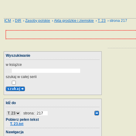
ICM
›
DIR
›
Zasoby polskie
›
Akta grodzkie i ziemskie
›
T. 23
› strona 217
Wyszukiwanie
w książce
szukaj w całej serii
Idź do
strona:
Pobierz pełen tekst
T. 23.txt
Nawigacja