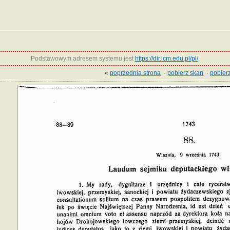
Podstawowym adresem systemu jest
https://dir.icm.edu.pl/pl/
.
«
poprzednia strona
·
pobierz skan
·
pobierz