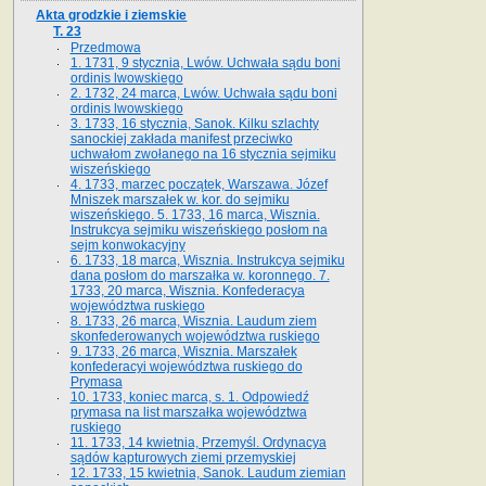
Akta grodzkie i ziemskie
T. 23
Przedmowa
1. 1731, 9 stycznia, Lwów. Uchwała sądu boni
ordinis lwowskiego
2. 1732, 24 marca, Lwów. Uchwała sądu boni
ordinis lwowskiego
3. 1733, 16 stycznia, Sanok. Kilku szlachty
sanockiej zakłada manifest przeciwko
uchwałom zwołanego na 16 stycz­nia sejmiku
wiszeńskiego
4. 1733, marzec początek, Warszawa. Józef
Mniszek marszałek w. kor. do sejmiku
wiszeńskiego. 5. 1733, 16 marca, Wisznia.
Instrukcya sejmiku wiszeńskiego posłom na
sejm konwokacyjny
6. 1733, 18 marca, Wisznia. Instrukcya sejmiku
dana posłom do marszałka w. koronnego. 7.
1733, 20 marca, Wisznia. Konfederacya
województwa ruskiego
8. 1733, 26 marca, Wisznia. Laudum ziem
skonfederowanych województwa ruskiego
9. 1733, 26 marca, Wisznia. Marszałek
konfederacyi województwa ruskiego do
Prymasa
10. 1733, koniec marca, s. 1. Odpowiedź
prymasa na list marszałka województwa
ruskiego
11. 1733, 14 kwietnia, Przemyśl. Ordynacya
sądów kapturowych ziemi przemyskiej
12. 1733, 15 kwietnia, Sanok. Laudum ziemian