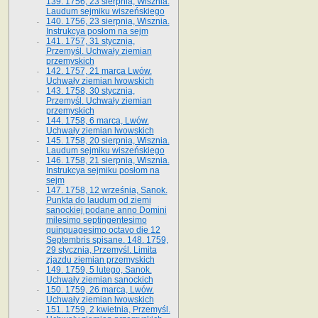
139. 1756, 23 sierpnia, Wisznia.
Laudum sejmiku wiszeńskiego
140. 1756, 23 sierpnia, Wisznia.
Instrukcya posłom na sejm
141. 1757, 31 stycznia,
Przemyśl. Uchwały ziemian
przemyskich
142. 1757, 21 marca Lwów.
Uchwały ziemian lwowskich
143. 1758, 30 stycznia,
Przemyśl. Uchwały ziemian
przemyskich
144. 1758, 6 marca, Lwów.
Uchwały ziemian lwowskich
145. 1758, 20 sierpnia, Wisznia.
Laudum sejmiku wiszeńskiego
146. 1758, 21 sierpnia, Wisznia.
Instrukcya sejmiku posłom na
sejm
147. 1758, 12 września, Sanok.
Punkta do laudum od ziemi
sanockiej podane anno Domini
milesimo septingentesimo
quinquagesimo octavo die 12
Septembris spisane. 148. 1759,
29 stycznia, Przemyśl. Limita
zjazdu ziemian przemyskich
149. 1759, 5 lutego, Sanok.
Uchwały ziemian sanockich
150. 1759, 26 marca, Lwów.
Uchwały ziemian lwowskich
151. 1759, 2 kwietnia, Przemyśl.