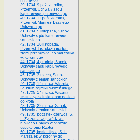
przemyskiej
39. 1734, 9 października,
Przemyśl. Uchwały sądu
kapturowego przemyskiego
40. 1734, 11 października,
Przemyśl. Manifest Bazylego
Ustrzyckiego
41. 1734, 5 listopada, Sanok.
Uchwały sądu kapturowego
sanockiego
42. 1734, 10 listopada,
Przemyśl. Instrukcya posłom
ziemi przemyskiej do marszałka
w. koronnego
44. 1734, 4 grudnia, Sanok.
Uchwały sądu kapturowego
sanockiego
45. 1735, 3 marca, Sanok.
Uchwały ziemian sanockich
46. 1735, 14 marca, Wisznia.
Laudum sejmiku wiszeńskiego
47. 1735, 14 marca, Wisznia.
Instrukcya sejmiku dana posłom
do króla
48. 1735, 22 marca, Sanok.
Uchwały ziemian sanockich
49. 1735, początek czerwca, S.
L. Życzenia województwa
ruskiego i innych w sprawie
uspokojenia Rzptej
50. 1735, koniec lipca, S. L.
Marszałek w. koronny do