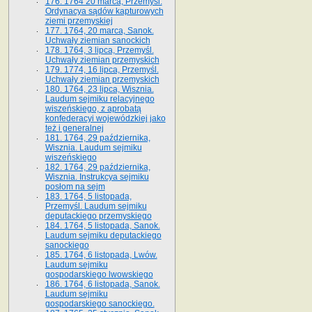
176. 1764 20 marca, Przemyśl.
Ordynacya sądów kapturowych
ziemi przemyskiej
177. 1764, 20 marca, Sanok.
Uchwały ziemian sanockich
178. 1764, 3 lipca, Przemyśl.
Uchwały ziemian przemyskich
179. 1774, 16 lipca, Przemyśl.
Uchwały ziemian przemyskich
180. 1764, 23 lipca, Wisznia.
Laudum sejmiku relacyjnego
wiszeńskiego, z aprobatą
konfederacyi wojewódzkiej jako
też i generalnej
181. 1764, 29 października,
Wisznia. Laudum sejmiku
wiszeńskiego
182. 1764, 29 października,
Wisznia. Instrukcya sejmiku
posłom na sejm
183. 1764, 5 listopada,
Przemyśl. Laudum sejmiku
deputackiego przemyskiego
184. 1764, 5 listopada, Sanok.
Laudum sejmiku deputackiego
sanockiego
185. 1764, 6 listopada, Lwów.
Laudum sejmiku
gospodarskiego lwowskiego
186. 1764, 6 listopada, Sanok.
Laudum sejmiku
gospodarskiego sanockiego.