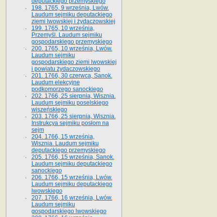
deputackiego przemyskiego
198. 1765, 9 września, Lwów.
Laudum sejmiku deputackiego
ziemi lwowskiej i żydaczowskiej
199. 1765, 10 września,
Przemyśl. Laudum sejmiku
gospodarskiego przemyskiego
200. 1765, 10 września, Lwów.
Laudum sejmiku
gospodarskiego ziemi lwowskiej
i powiatu żydaczowskiego
201. 1766, 30 czerwca, Sanok.
Laudum elekcyjne
podkomorzego sanockiego
202. 1766, 25 sierpnia, Wisznia.
Laudum sejmiku poselskiego
wiszeńskiego
203. 1766, 25 sierpnia, Wisznia.
Instrukcya sejmiku posłom na
sejm
204. 1766, 15 września,
Wisznia. Laudum sejmiku
deputackiego przemyskiego
205. 1766, 15 września, Sanok.
Laudum sejmiku deputackiego
sanockiego
206. 1766, 15 września, Lwów.
Laudum sejmiku deputackiego
lwowskiego
207. 1766, 16 września, Lwów.
Laudum sejmiku
gospodarskiego lwowskiego