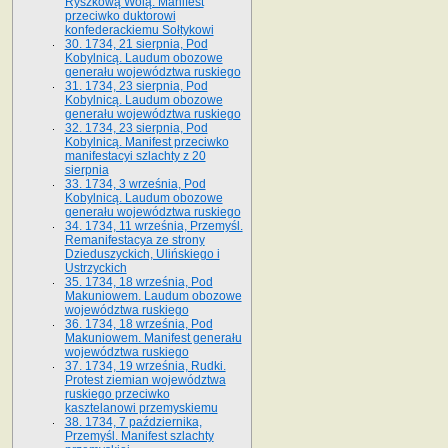
Ryszkową Wolą. Manifest
przeciwko duktorowi
konfederackiemu Sołtykowi
30. 1734, 21 sierpnia, Pod
Kobylnicą. Laudum obozowe
generału województwa ruskiego
31. 1734, 23 sierpnia, Pod
Kobylnicą. Laudum obozowe
generału województwa ruskiego
32. 1734, 23 sierpnia, Pod
Kobylnicą. Manifest przeciwko
manifestacyi szlachty z 20
sierpnia
33. 1734, 3 września, Pod
Kobylnicą. Laudum obozowe
generału województwa ruskiego
34. 1734, 11 września, Przemyśl.
Remanifestacya ze strony
Dzieduszyckich, Ulińskiego i
Ustrzyckich
35. 1734, 18 września, Pod
Makuniowem. Laudum obozowe
województwa ruskiego
36. 1734, 18 września, Pod
Makuniowem. Manifest generału
województwa ruskiego
37. 1734, 19 września, Rudki.
Protest ziemian województwa
ruskiego przeciwko
kasztelanowi przemyskiemu
38. 1734, 7 października,
Przemyśl. Manifest szlachty