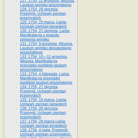
127. 1753, 11 września, Wisznia.
Laudum sejmiku wiszeńskiego
128. 1754, 28 stycznia,
Przemyśl. Uchwały ziemian
przemyskich
129. 1754, 25 marca, Lwów.
Uchwały ziemian lwowskich
130. 1754, 21 sierpnia, Lwów.
Manifestacya z powodu
zerwania sejmiku
131. 1754, 9 września, Wisznia.
Laudum sejmiku deputackiego
wiszeńskiego
132. 1754, 10—11 września,
Wisznia. Manifestacya
przeciwko punktowi laudum
wiszeńskiego
133. 1754, 4 listopada, Lwów.
Manifestacya przeciwko
punktowi laudum wiszeńskiego
134. 1755, 27 stycznia,
Przemyśl. Uchwały ziemian
przemyskich
135. 1755, 10 marca, Lwów.
Uchwały ziemian lwowskich
136. 1756, 26 stycznia,
Przemyśl. Uchwały ziemian
przemyskich
137. 1756, 29 marca Lwów.
Uchwały ziemian lwowskich
138. 1756, 4 maja, Przemyśl.
Uchwały ziemian przemyskich.