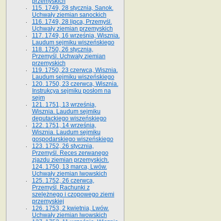
przemyskich
115. 1749, 28 stycznia, Sanok.
Uchwały ziemian sanockich
116. 1749, 28 lipca, Przemyśl.
Uchwały ziemian przemyskich
117. 1749, 16 września, Wisznia.
Laudum sejmiku wiszeńskiego
118. 1750, 26 stycznia,
Przemyśl. Uchwały ziemian
przemyskich
119. 1750, 23 czerwca, Wisznia.
Laudum sejmiku wiszeńskiego
120. 1750, 23 czerwca, Wisznia.
Instrukcya sejmiku posłom na
sejm
121. 1751, 13 września,
Wisznia. Laudum sejmiku
deputackiego wiszeńskiego
122. 1751, 14 września,
Wisznia. Laudum sejmiku
gospodarskiego wiszeńskiego
123. 1752, 26 stycznia,
Przemyśl. Reces zerwanego
zjazdu ziemian przemyskich.
124. 1750, 13 marca, Lwów.
Uchwały ziemian lwowskich
125. 1752, 26 czerwca,
Przemyśl. Rachunki z
szelężnego i czopowego ziemi
przemyskiej
126. 1753, 2 kwietnia, Lwów.
Uchwały ziemian lwowskich