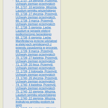
63. 1737, 19 sierpnia, Przemyśl.
Uchwały ziemian przemyskich
64. 1737, 10 września, Wisznia.
Laudum sejmiku wiszeńskiego
65. 1738, 27 stycznia, Przemyśl.
Uchwały ziemian przemyskich­­.
66. 1738, 3 marca, Przemyśl.
Uchwały ziemian przemyskich­
67. 1738, 5 sierpnia, Lwów.
Laudum w sprawie elekcyi
podkomorzego lwowskiego
68. 1738, 6 sierpnia, Lwów.
Manifestacya przeciw udziałowi
w elekcyach sejmikowych z
powodu zasądzenia w procesie.
69. 1739, 9 marca, Przemyśl.
Uchwały ziemian przemyskich
70. 1739, 27 kwietnia, Przemyśl.
Uchwały ziemian przemyskich
71. 1739, 20 lipca, Przemyśl.
Uchwały ziemian przemyskich
72. 1739, 2 listopada, Przemyśl.
Uchwały ziemian przemyskich
73. 1740, 26 stycznia, Przemyśl.
Uchwały ziemian przemyskich
74. 1740, 4 kwietnia, Przemyśl.
Uchwały ziemian przemyskich
75. 1740, 22 sierpnia, Wisznia.
Laudum sejmiku wiszeńskiego
76. 1740, 22 sierpnia, Wisznia.
Instrukcya sejmiku posłom na
sejm