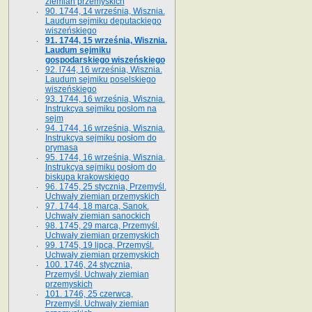
ziemian przemyskich
90. 1744, 14 września, Wisznia.
Laudum sejmiku deputackiego
wiszeńskiego
91. 1744, 15 września, Wisznia.
Laudum sejmiku
gospodarskiego wiszeńskiego
92. l744, 16 września, Wisznia.
Laudum sejmiku poselskiego
wiszeńskiego
93. 1744, 16 września, Wisznia.
Instrukcya sejmiku posłom na
sejm
94. 1744, 16 września, Wisznia.
Instrukcya sejmiku posłom do
prymasa
95. 1744, 16 września, Wisznia.
Instrukcya sejmiku posłom do
biskupa krakowskiego
96. 1745, 25 stycznia, Przemyśl.
Uchwały ziemian przemyskich
97. 1744, 18 marca, Sanok.
Uchwały ziemian sanockich
98. 1745, 29 marca, Przemyśl.
Uchwały ziemian przemyskich
99. 1745, 19 lipca, Przemyśl.
Uchwały ziemian przemyskich
100. 1746, 24 stycznia,
Przemyśl. Uchwały ziemian
przemyskich
101. 1746, 25 czerwca,
Przemyśl. Uchwały ziemian