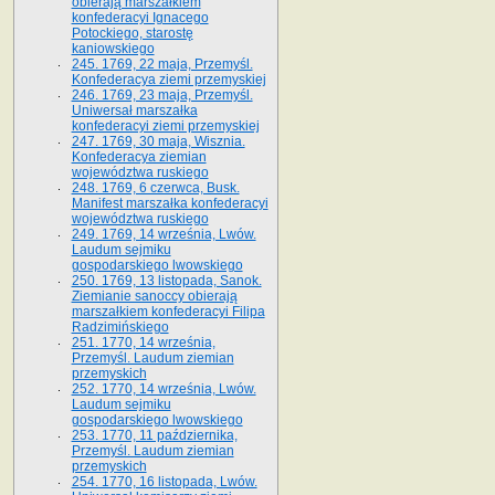
obierają marszałkiem
konfederacyi Ignacego
Potockiego, starostę
kaniowskiego
245. 1769, 22 maja, Przemyśl.
Konfederacya ziemi przemyskiej
246. 1769, 23 maja, Przemyśl.
Uniwersał marszałka
konfederacyi ziemi przemyskiej
247. 1769, 30 maja, Wisznia.
Konfederacya ziemian
województwa ruskiego
248. 1769, 6 czerwca, Busk.
Manifest marszałka konfederacyi
województwa ruskiego
249. 1769, 14 września, Lwów.
Laudum sejmiku
gospodarskiego lwowskiego
250. 1769, 13 listopada, Sanok.
Ziemianie sanoccy obierają
marszałkiem konfederacyi Filipa
Radzimińskiego
251. 1770, 14 września,
Przemyśl. Laudum ziemian
przemyskich
252. 1770, 14 września, Lwów.
Laudum sejmiku
gospodarskiego lwowskiego
253. 1770, 11 października,
Przemyśl. Laudum ziemian
przemyskich
254. 1770, 16 listopada, Lwów.