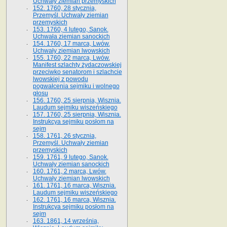
Uchwały ziemian przemyskich
152. 1760, 28 stycznia,
Przemyśl. Uchwały ziemian
przemyskich
153. 1760, 4 lutego, Sanok.
Uchwała ziemian sanockich
154. 1760, 17 marca, Lwów.
Uchwały ziemian lwowskich
155. 1760, 22 marca, Lwów.
Manifest szlachty żydaczowskiej
przeciwko senatorom i szlachcie
lwowskiej z po­wodu
pogwałcenia sejmiku i wolnego
głosu
156. 1760, 25 sierpnia, Wisznia.
Laudum sejmiku wiszeńskiego
157. 1760, 25 sierpnia, Wisznia.
Instrukcya sejmiku posłom na
sejm
158. 1761, 26 stycznia,
Przemyśl. Uchwały ziemian
przemyskich
159. 1761, 9 lutego, Sanok.
Uchwały ziemian sanockich
160. 1761, 2 marca, Lwów.
Uchwały ziemian lwowskich
161. 1761, 16 marca, Wisznia.
Laudum sejmiku wiszeńskiego
162. 1761, 16 marca, Wisznia.
Instrukcya sejmiku posłom na
sejm
163. 1861, 14 września,