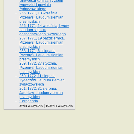
Uniwersał komisarzy ziemi
lwowskiej i powiatu
żydaczowskiego
255. 1771, 13 września,
Przemyśl. Laudum ziemian
przemyskich
256. 1771, 14 września, Lwów.
Laudum sejmiku
gospodarskiego lwowskiego
257. 1771, 19 października,
Przemyśl. Laudum ziemian
przemyskich
258. 1771, 6 listopada,
Przemyśl. Laudum ziemian
przemyskich
259. 1772, 27 stycznia,
Przemyśl. Laudum ziemian
przemyskich
260. 1772, 11 sierpnia,
Żydaczów. Laudum ziemian
żydaczowskich
261. 1772, 31 sierpnia,
Jarosław. Laudum ziemian
przemyskich
Corrigenda
zwiń wszystkie
|
rozwiń wszystkie