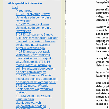
Akta grodzkie i ziemskie
T. 23
Przedmowa
1. 1731, 9 stycznia, Lwów.
Uchwała sądu boni ordinis
lwowskiego
2. 1732, 24 marca, Lwów.
Uchwała sądu boni ordinis
lwowskiego
3. 1733, 16 stycznia, Sanok.
Kilku szlachty sanockiej zakłada
manifest przeciwko uchwałom
zwołanego na 16 stycz­nia
sejmiku wiszeńskiego
4. 1733, marzec początek,
Warszawa. Józef Mniszek
marszałek w. kor. do sejmiku
wiszeńskiego. 5. 1733, 16
marca, Wisznia. Instrukcya
sejmiku wiszeńskiego posłom
na sejm konwokacyjny
6. 1733, 18 marca, Wisznia.
Instrukcya sejmiku dana posłom
do marszałka w. koronnego. 7.
1733, 20 marca, Wisznia.
Konfederacya województwa
ruskiego
8. 1733, 26 marca, Wisznia.
Laudum ziem
skonfederowanych
województwa ruskiego