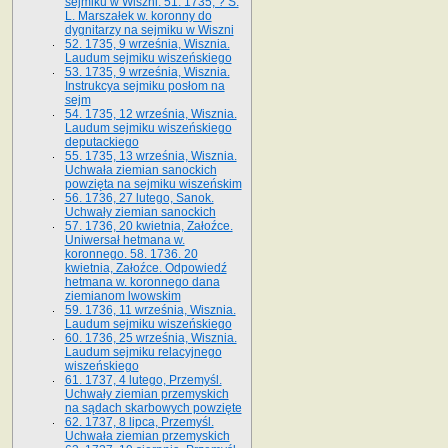
sejmiku w Wiszni. 51. 1735, ? S.
L. Marszałek w. koronny do
dygnitarzy na sejmiku w Wiszni
52. 1735, 9 września, Wisznia.
Laudum sejmiku wiszeńskiego
53. 1735, 9 września, Wisznia.
Instrukcya sejmiku posłom na
sejm
54. 1735, 12 września, Wisznia.
Laudum sejmiku wiszeńskiego
deputackiego
55. 1735, 13 września, Wisznia.
Uchwała ziemian sanockich
powzięta na sejmiku wiszeńskim
56. 1736, 27 lutego, Sanok.
Uchwały ziemian sanockich
57. 1736, 20 kwietnia, Załoźce.
Uniwersał hetmana w.
koronnego. 58. 1736. 20
kwietnia, Załoźce. Odpowiedź
hetmana w. koronnego dana
ziemianom lwowskim
59. 1736, 11 września, Wisznia.
Laudum sejmiku wiszeńskiego
60. 1736, 25 września, Wisznia.
Laudum sejmiku relacyjnego
wiszeńskiego
61. 1737, 4 lutego, Przemyśl.
Uchwały ziemian przemyskich
na sądach skarbowych powzięte
62. 1737, 8 lipca, Przemyśl.
Uchwała ziemian przemyskich