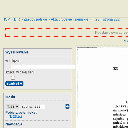
ICM
›
DIR
›
Zasoby polskie
›
Akta grodzkie i ziemskie
›
T. 23
› strona 222
Podstawowym adrese
«
Wyszukiwanie
w książce
szukaj w całej serii
Idź do
strona:
Pobierz pełen tekst
T. 23.txt
Nawigacja