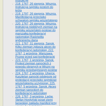
instrukcyę
218. 1767, 26 sierpnia, Wisznia.
Instrukcya sejmiku posłom do
króla
219. 1797, 26 sierpnia, Wisznia.
Manifestacya przeciwko
uchwałom sejmiku wiszeńskiego
220. 1767, 26 sierpnia, Wisznia.
Instrukcya niektórych ziemian na
sejmiku wiszeńskim posłowi do
marszałka konfe­deracyi
radomskiej Radziwiłła
wybranemu dana
221. 1767, 31 sierpnia, Sanok.
Kilku ziemian zgłasza akces do
konfederacyi radomskiej. 222.
1767, 1 września, Warszawa.
Pozew przed sąd konfederacki
223. 1767, 1 września, Sanok.
Protest ziemian sanockich z
powodu obranych w Wiszni na
sejmiku przedsejmo­wym posłów
224. 1767, 2 września, Uherce.
Kasztelan sanocki odstępuje od
protestacyi przeciwko sejmikowi
wiszeńskiemu uczynionej. 225.
1767, 5 września, Sanok. Akces
ziemian sanockich do
konfederacyi radomskiej
226. 1767, 3 września, Lwów.
Stefan Hordyński poseł ziemi
lwowskiej zakłada manifest przy