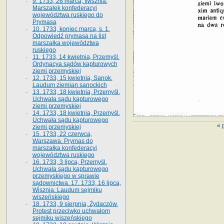
9. 1733, 26 marca, Wisznia.
Marszałek konfederacyi
województwa ruskiego do
Prymasa
10. 1733, koniec marca, s. 1.
Odpowiedź prymasa na list
marszałka województwa
ruskiego
11. 1733, 14 kwietnia, Przemyśl.
Ordynacya sądów kapturowych
ziemi przemyskiej
12. 1733, 15 kwietnia, Sanok.
Laudum ziemian sanockich
13. 1733, 18 kwietnia, Przemyśl.
Uchwała sądu kapturowego
ziemi przemyskiej
14. 1733, 18 kwietnia, Przemyśl.
Uchwała sądu kapturowego
«
ziemi przemyskiej
15. 1733, 22 czerwca,
Warszawa. Prymas do
marszałka konfederacyi
województwa ruskiego
16. 1733, 3 lipca, Przemyśl.
Uchwała sądu kapturowego
przemyskiego w sprawie
sądownictwa. 17. 1733, 16 lipca,
Wisznia. Laudum sejmiku
wiszeńskiego
18. 1733, 9 sierpnia, Żydaczów.
Protest przeciwko uchwałom
sejmiku wiszeńskiego