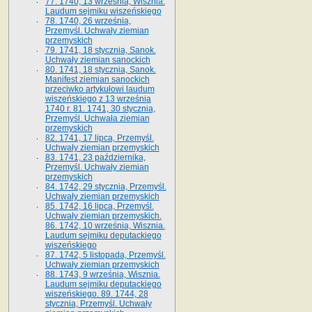
77. 1740, 13 września, Wisznia.
Laudum sejmiku wiszeńskiego
78. 1740, 26 września,
Przemyśl. Uchwały ziemian
przemyskich
79. 1741, 18 stycznia, Sanok.
Uchwały ziemian sanockich
80. 1741, 18 stycznia, Sanok.
Manifest ziemian sanockich
przeciwko artykułowi laudum
wiszeńskiego z 13 wrze­śnia
1740 r. 81. 1741, 30 stycznia,
Przemyśl. Uchwała ziemian
przemyskich
82. 1741, 17 lipca, Przemyśl.
Uchwały ziemian przemyskich
83. 1741, 23 października,
Przemyśl. Uchwały ziemian
przemyskich
84. 1742, 29 stycznia, Przemyśl.
Uchwały ziemian przemyskich
85. 1742, 16 lipca, Przemyśl.
Uchwały ziemian przemyskich.
86. 1742, 10 września, Wisznia.
Laudum sejmiku deputackiego
wiszeńskiego
87. 1742, 5 listopada, Przemyśl.
Uchwały ziemian przemyskich
88. 1743, 9 września, Wisznia.
Laudum sejmiku deputackiego
wiszeńskiego. 89. 1744, 28
stycznia, Przemyśl. Uchwały