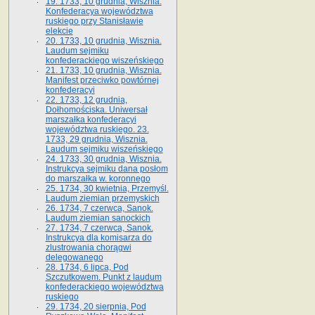
19. 1733, 10 grudnia, Wisznia.
Konfederacya województwa
ruskiego przy Stanisławie
elekcie
20. 1733, 10 grudnia, Wisznia.
Laudum sejmiku
konfederackiego wiszeńskiego
21. 1733, 10 grudnia, Wisznia.
Manifest przeciwko powtórnej
konfederacyi
22. 1733, 12 grudnia,
Dołhomościska. Uniwersał
marszałka konfederacyi
województwa ruskiego. 23.
1733, 29 grudnia, Wisznia.
Laudum sejmiku wiszeńskiego
24. 1733, 30 grudnia, Wisznia.
Instrukcya sejmiku dana posłom
do marszałka w. koronnego
25. 1734, 30 kwietnia, Przemyśl.
Laudum ziemian przemyskich
26. 1734, 7 czerwca, Sanok.
Laudum ziemian sanockich
27. 1734, 7 czerwca, Sanok.
Instrukcya dla komisarza do
zlustrowania chorągwi
delegowanego
28. 1734, 6 lipca, Pod
Szczutkowem. Punkt z laudum
konfederackiego województwa
ruskiego
29. 1734, 20 sierpnia, Pod