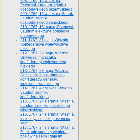
208. 1766, 16 września,
Przemyśl. Laudum sejmiku
gospodarskiego przemyskiego
209. 1766, 16 września, Sanok.
Laudum sejmiku
gospodarskiego sanockiego
210. 1767, 16 marca, Przemyśl.
Laudum elekcyjne podsędka
przemyskiego
211. 1767, 27 maja, Wisznia.
Konfederacya województwa
ruskiego
212. 1767, 27 maja, Wisznia.
Uniwersał marszałka
konfederacyi województwa
ruskiego
213. 1767, 28 maja, Wisznia.
Akces szlachty drobnej do
konfederacyi generału
województwa ruskiego
214. 1767, 4 czerwca, Wisznia.
Laudum sejmiku
konfederackiego
215. 1767, 24 sierpnia, Wisznia.
Laudum sejmiku poselskiego
wiszeńskiego
216. 1767, 24 sierpnia, Wisznia.
Instrukcya sejmiku posłom na
sejm
217. 1767, 24 sierpnia, Wisznia.
Ziemianie sanoccy wybierają
posłów na sejm i dają im