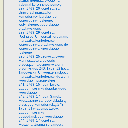
skarbu deputata swego na
trybunał koronny po pensyę
237. 1768, 20 kwietnia, Bar.
Uniwersał marszałka
konfederacyi barskiej do
województw ruskiego,
wołyńskiego, podolskiego i
bracławskiego
238. 1768, 29 kwietnia,
Podhajce. Uniwersał i ordynans
marszałka konfederacyi
województwa bracławskiego do
wo­jewództwa kijowskiego i
ruskiego
239. 1768, 25 czerwca, Lwów.
Manifestacya z powodu
przeciążenia dymów w ziemi
przemyskiej. 240. 1768, 12 lipca,
Targowiska. Uniwersał zastępcy
marszałka konfederacyi do ziemi
lwowskiej i przemyskiej
241. 1768, 15 lipca, Lwów.
Laudum sejmiku deputackiego
lwowskiego
242. 1768, 17 lipca, Sanok.
Mieszczanie sanoccy składają
przysięgę konfederacką. 243.
1768, 14 września, Lwów.
Laudum sejmiku
gospodarskiego lwowskiego
244. 1769, 17 kwietnia,
Muszyna. Ziemianie sanoccy