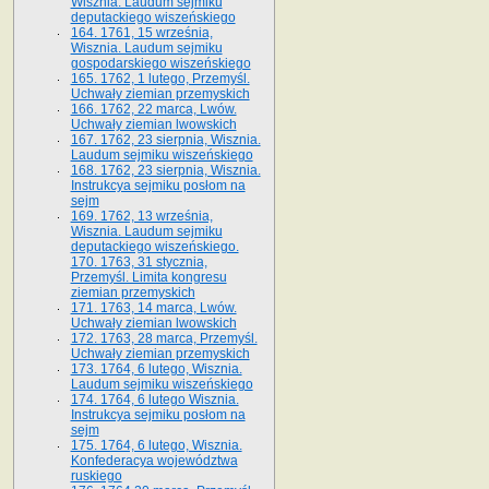
Wisznia. Laudum sejmiku
deputackiego wiszeńskiego
164. 1761, 15 września,
Wisznia. Laudum sejmiku
gospodarskiego wiszeńskiego
165. 1762, 1 lutego, Przemyśl.
Uchwały ziemian przemyskich
166. 1762, 22 marca, Lwów.
Uchwały ziemian lwowskich
167. 1762, 23 sierpnia, Wisznia.
Laudum sejmiku wiszeńskiego
168. 1762, 23 sierpnia, Wisznia.
Instrukcya sejmiku posłom na
sejm
169. 1762, 13 września,
Wisznia. Laudum sejmiku
deputackiego wiszeńskiego.
170. 1763, 31 stycznia,
Przemyśl. Limita kongresu
ziemian przemyskich
171. 1763, 14 marca, Lwów.
Uchwały ziemian lwowskich
172. 1763, 28 marca, Przemyśl.
Uchwały ziemian przemyskich
173. 1764, 6 lutego, Wisznia.
Laudum sejmiku wiszeńskiego
174. 1764, 6 lutego Wisznia.
Instrukcya sejmiku posłom na
sejm
175. 1764, 6 lutego, Wisznia.
Konfederacya województwa
ruskiego