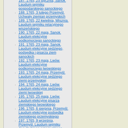
187. 1765, 25 stycznia, Sanok.
Laudum sejmiku
gospodarskiego sanockiego
188. 1765, 3 lutego Przemyśl.
Uchwały ziemian przemyskich
189. 1765, 22 kwietnia, Wisznia.
Laudum sejmiku relacyjnego
wiszeńskiego
190. 1765, 22 maja, Sanok.
Laudum elekcyjne
podkomorzego sanockiego
191. 1765, 23 maja, Sanok.
Laudum elekcyjne sędziego,
podsędka i pisarza ziem
sanockich
192. 1765, 23 maja, Lwów.
Laudum elekcyjne
podkomorzego lwowskiego
193. 1765, 24 maja, Przemyśl.
Laudum elekcyjne sędziego
ziemi przemyskiej
194. 1765, 24 maja, Lwów.
Laudum elekcyjne sędziego
ziemi lwowskiej
195. 1765, 25 maja, Lwów.
Laudum elekcyjne pisarza
ziemskiego lwowskiego
196. 1765, 6 sierpnia, Przemyśl.
Laudum elekcyjne podsędka
ziemskiego przemyskiego
197. 1765, 9 września,
Przemyśl. Laudum sejmiku