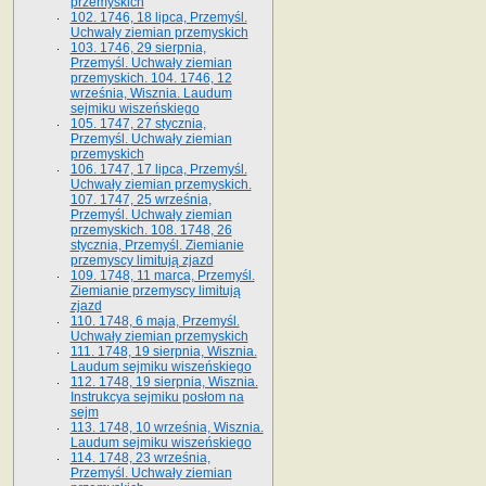
przemyskich
102. 1746, 18 lipca, Przemyśl.
Uchwały ziemian przemyskich
103. 1746, 29 sierpnia,
Przemyśl. Uchwały ziemian
przemyskich. 104. 1746, 12
września, Wisznia. Laudum
sejmiku wiszeńskiego
105. 1747, 27 stycznia,
Przemyśl. Uchwały ziemian
przemyskich
106. 1747, 17 lipca, Przemyśl.
Uchwały ziemian przemyskich.
107. 1747, 25 września,
Przemyśl. Uchwały ziemian
przemyskich. 108. 1748, 26
stycznia, Przemyśl. Ziemianie
przemyscy limitują zjazd
109. 1748, 11 marca, Przemyśl.
Ziemianie przemyscy limitują
zjazd
110. 1748, 6 maja, Przemyśl.
Uchwały ziemian przemyskich
111. 1748, 19 sierpnia, Wisznia.
Laudum sejmiku wiszeńskiego
112. 1748, 19 sierpnia, Wisznia.
Instrukcya sejmiku posłom na
sejm
113. 1748, 10 września, Wisznia.
Laudum sejmiku wiszeńskiego
114. 1748, 23 września,
Przemyśl. Uchwały ziemian