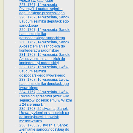
wierze św. ka­tolickiej
227. 1767, 14 września,
Przemyśl. Laudum sejmiku
deputackiego przemyskiego
228. 1767, 14 września, Sanok.
Laudum sejmiku deputackiego
sanockiego
229. 1767, 14 września, Sanok.
Laudum sejmiku
gospodarskiego sanockiego
230. 1767, 14 września, Sanok.
Akces ziemian sanockich do
konfederacyi radomskiej
231. 1767, 15 września, Sanok.
Akces ziemian sanockich do
konfederacyi radomskiej
232. 1767, 16 września, Lwów.
Laudum sejmiku
gospodarskiego lwowskiego
233. 1767, 16 września, Lwów.
Laudum sejmiku deputackiego
lwowskiego
234. 1767, 23 września, Lwów.
Reces od sprzeciwu przeciwko
sejmikowi poselskiemu w Wiszni
z 24 sierpnia t. r.
235. 1768, 25 stycznia, Sanok.
Uchwały ziemian sanockich co
do kontrybucyi dla wojsk
moskiewskich
236. 1768, 25 stycznia, Sanok.
Ziemianie sanoccy odsyłają do