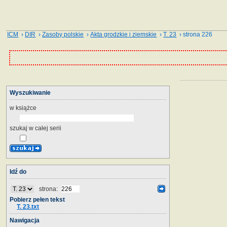
ICM
›
DIR
›
Zasoby polskie
›
Akta grodzkie i ziemskie
›
T. 23
› strona 226
Wyszukiwanie
w książce
szukaj w całej serii
Idź do
strona:
Pobierz pełen tekst
T. 23.txt
Nawigacja