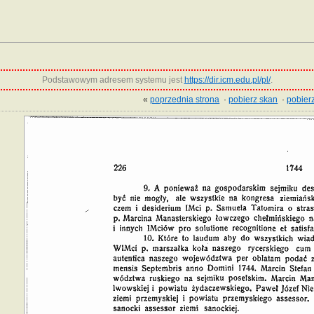
Podstawowym adresem systemu jest
https://dir.icm.edu.pl/pl/
.
«
poprzednia strona
·
pobierz skan
·
pobierz