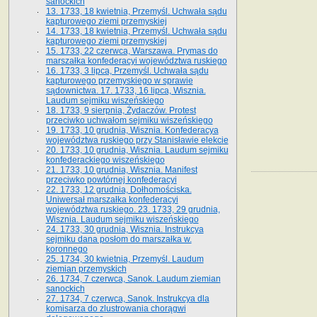
sanockich
13. 1733, 18 kwietnia, Przemyśl. Uchwała sądu
kapturowego ziemi przemyskiej
14. 1733, 18 kwietnia, Przemyśl. Uchwała sądu
kapturowego ziemi przemyskiej
15. 1733, 22 czerwca, Warszawa. Prymas do
marszałka konfederacyi województwa ruskiego
16. 1733, 3 lipca, Przemyśl. Uchwała sądu
kapturowego przemyskiego w sprawie
sądownictwa. 17. 1733, 16 lipca, Wisznia.
Laudum sejmiku wiszeńskiego
18. 1733, 9 sierpnia, Żydaczów. Protest
przeciwko uchwałom sejmiku wiszeńskiego
19. 1733, 10 grudnia, Wisznia. Konfederacya
województwa ruskiego przy Stanisławie elekcie
20. 1733, 10 grudnia, Wisznia. Laudum sejmiku
konfederackiego wiszeńskiego
21. 1733, 10 grudnia, Wisznia. Manifest
przeciwko powtórnej konfederacyi
22. 1733, 12 grudnia, Dołhomościska.
Uniwersał marszałka konfederacyi
województwa ruskiego. 23. 1733, 29 grudnia,
Wisznia. Laudum sejmiku wiszeńskiego
24. 1733, 30 grudnia, Wisznia. Instrukcya
sejmiku dana posłom do marszałka w.
koronnego
25. 1734, 30 kwietnia, Przemyśl. Laudum
ziemian przemyskich
26. 1734, 7 czerwca, Sanok. Laudum ziemian
sanockich
27. 1734, 7 czerwca, Sanok. Instrukcya dla
komisarza do zlustrowania chorągwi