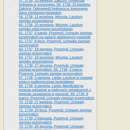
57. 1736, 20 kwietnia, Załoźce. Uniwersał
hetmana w. koronnego. 58. 1736. 20 kwietnia,
Załoźce. Odpowiedź hetmana w. koronnego
dana ziemianom lwowskim
59. 1736, 11 września, Wisznia. Laudum
sejmiku wiszeńskiego
60. 1736, 25 września, Wisznia. Laudum
sejmiku relacyjnego wiszeńskiego
61. 1737, 4 lutego, Przemyśl. Uchwały ziemian
przemyskich na sądach skarbowych powzięte
62. 1737, 8 lipca, Przemyśl. Uchwała ziemian
przemyskich
63. 1737, 19 sierpnia, Przemyśl. Uchwały
ziemian przemyskich
64. 1737, 10 września, Wisznia. Laudum
sejmiku wiszeńskiego
65. 1738, 27 stycznia, Przemyśl. Uchwały
ziemian przemyskich­­. 66. 1738, 3 marca,
Przemyśl. Uchwały ziemian przemyskich­
67. 1738, 5 sierpnia, Lwów. Laudum w sprawie
elekcyi podkomorzego lwowskiego
68. 1738, 6 sierpnia, Lwów. Manifestacya
przeciw udziałowi w elekcyach sejmikowych z
powodu zasądzenia w procesie. 69. 1739, 9
marca, Przemyśl. Uchwały ziemian przemyskich
70. 1739, 27 kwietnia, Przemyśl. Uchwały
ziemian przemyskich
71. 1739, 20 lipca, Przemyśl. Uchwały ziemian
przemyskich
72. 1739, 2 listopada, Przemyśl. Uchwały
ziemian przemyskich
73. 1740, 26 stycznia, Przemyśl. Uchwały