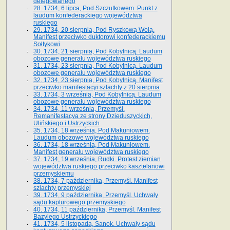
delegowanego
28. 1734, 6 lipca, Pod Szczutkowem. Punkt z
laudum konfederackiego województwa
ruskiego
29. 1734, 20 sierpnia, Pod Ryszkową Wolą.
Manifest przeciwko duktorowi konfederackiemu
Sołtykowi
30. 1734, 21 sierpnia, Pod Kobylnicą. Laudum
obozowe generału województwa ruskiego
31. 1734, 23 sierpnia, Pod Kobylnicą. Laudum
obozowe generału województwa ruskiego
32. 1734, 23 sierpnia, Pod Kobylnicą. Manifest
przeciwko manifestacyi szlachty z 20 sierpnia
33. 1734, 3 września, Pod Kobylnicą. Laudum
obozowe generału województwa ruskiego
34. 1734, 11 września, Przemyśl.
Remanifestacya ze strony Dzieduszyckich,
Ulińskiego i Ustrzyckich
35. 1734, 18 września, Pod Makuniowem.
Laudum obozowe województwa ruskiego
36. 1734, 18 września, Pod Makuniowem.
Manifest generału województwa ruskiego
37. 1734, 19 września, Rudki. Protest ziemian
województwa ruskiego przeciwko kasztelanowi
przemyskiemu
38. 1734, 7 października, Przemyśl. Manifest
szlachty przemyskiej
39. 1734, 9 października, Przemyśl. Uchwały
sądu kapturowego przemyskiego
40. 1734, 11 października, Przemyśl. Manifest
Bazylego Ustrzyckiego
41. 1734, 5 listopada, Sanok. Uchwały sądu