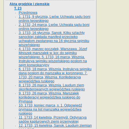
Akta grodzkie i ziemskie
T. 23
Przedmowa
1. 1731, 9 stycznia, Lwów. Uchwała sądu boni
ordinis lwowskiego
2. 1732, 24 marca, Lwów. Uchwała sądu boni
ordinis lwowskiego
3. 1733, 16 stycznia, Sanok. Kilku szlachty
sanockiej zakłada manifest przeciwko
uchwałom zwołanego na 16 stycz­nia sejmiku
wiszeńskiego
4. 1733, marzec początek, Warszawa. Józef
Mniszek marszałek w. kor. do sejmiku
wiszeńskiego. 5. 1733, 16 marca, Wisznia.
Instrukcya sejmiku wiszeńskiego posłom na
sejm konwokacyjny
6. 1733, 18 marca, Wisznia. Instrukcya sejmiku
dana posłom do marszałka w. koronnego. 7.
1733, 20 marca, Wisznia. Konfederacya
województwa ruskiego
8. 1733, 26 marca, Wisznia. Laudum ziem
skonfederowanych województwa ruskiego
9. 1733, 26 marca, Wisznia. Marszałek
konfederacyi województwa ruskiego do
Prymasa
10. 1733, koniec marca, s. 1. Odpowiedź
prymasa na list marszałka województwa
ruskiego
11. 1733, 14 kwietnia, Przemyśl. Ordynacya
sądów kapturowych ziemi przemyskiej
12. 1733, 15 kwietnia, Sanok. Laudum ziemian