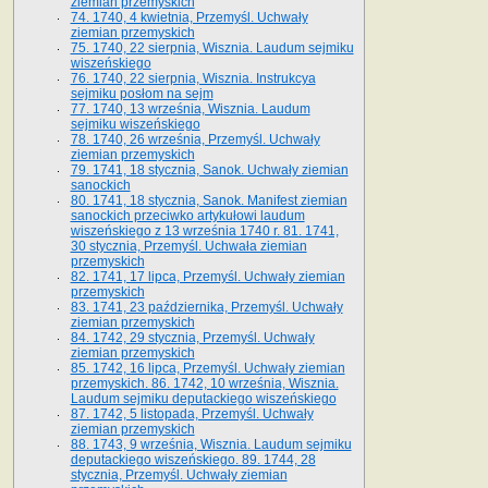
ziemian przemyskich
74. 1740, 4 kwietnia, Przemyśl. Uchwały
ziemian przemyskich
75. 1740, 22 sierpnia, Wisznia. Laudum sejmiku
wiszeńskiego
76. 1740, 22 sierpnia, Wisznia. Instrukcya
sejmiku posłom na sejm
77. 1740, 13 września, Wisznia. Laudum
sejmiku wiszeńskiego
78. 1740, 26 września, Przemyśl. Uchwały
ziemian przemyskich
79. 1741, 18 stycznia, Sanok. Uchwały ziemian
sanockich
80. 1741, 18 stycznia, Sanok. Manifest ziemian
sanockich przeciwko artykułowi laudum
wiszeńskiego z 13 wrze­śnia 1740 r. 81. 1741,
30 stycznia, Przemyśl. Uchwała ziemian
przemyskich
82. 1741, 17 lipca, Przemyśl. Uchwały ziemian
przemyskich
83. 1741, 23 października, Przemyśl. Uchwały
ziemian przemyskich
84. 1742, 29 stycznia, Przemyśl. Uchwały
ziemian przemyskich
85. 1742, 16 lipca, Przemyśl. Uchwały ziemian
przemyskich. 86. 1742, 10 września, Wisznia.
Laudum sejmiku deputackiego wiszeńskiego
87. 1742, 5 listopada, Przemyśl. Uchwały
ziemian przemyskich
88. 1743, 9 września, Wisznia. Laudum sejmiku
deputackiego wiszeńskiego. 89. 1744, 28
stycznia, Przemyśl. Uchwały ziemian