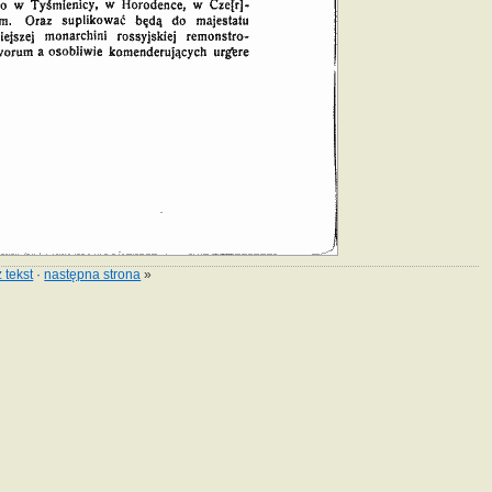
 tekst
·
następna strona
»