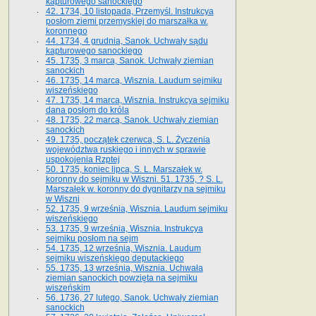
kapturowego sanockiego
42. 1734, 10 listopada, Przemyśl. Instrukcya
posłom ziemi przemyskiej do marszałka w.
koronnego
44. 1734, 4 grudnia, Sanok. Uchwały sądu
kapturowego sanockiego
45. 1735, 3 marca, Sanok. Uchwały ziemian
sanockich
46. 1735, 14 marca, Wisznia. Laudum sejmiku
wiszeńskiego
47. 1735, 14 marca, Wisznia. Instrukcya sejmiku
dana posłom do króla
48. 1735, 22 marca, Sanok. Uchwały ziemian
sanockich
49. 1735, początek czerwca, S. L. Życzenia
województwa ruskiego i innych w sprawie
uspokojenia Rzptej
50. 1735, koniec lipca, S. L. Marszałek w.
koronny do sejmiku w Wiszni. 51. 1735, ? S. L.
Marszałek w. koronny do dygnitarzy na sejmiku
w Wiszni
52. 1735, 9 września, Wisznia. Laudum sejmiku
wiszeńskiego
53. 1735, 9 września, Wisznia. Instrukcya
sejmiku posłom na sejm
54. 1735, 12 września, Wisznia. Laudum
sejmiku wiszeńskiego deputackiego
55. 1735, 13 września, Wisznia. Uchwała
ziemian sanockich powzięta na sejmiku
wiszeńskim
56. 1736, 27 lutego, Sanok. Uchwały ziemian
sanockich