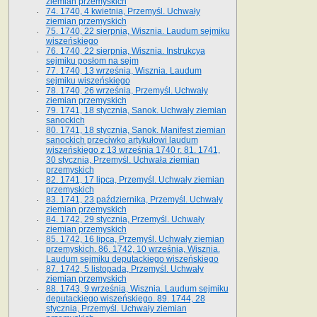
ziemian przemyskich
74. 1740, 4 kwietnia, Przemyśl. Uchwały
ziemian przemyskich
75. 1740, 22 sierpnia, Wisznia. Laudum sejmiku
wiszeńskiego
76. 1740, 22 sierpnia, Wisznia. Instrukcya
sejmiku posłom na sejm
77. 1740, 13 września, Wisznia. Laudum
sejmiku wiszeńskiego
78. 1740, 26 września, Przemyśl. Uchwały
ziemian przemyskich
79. 1741, 18 stycznia, Sanok. Uchwały ziemian
sanockich
80. 1741, 18 stycznia, Sanok. Manifest ziemian
sanockich przeciwko artykułowi laudum
wiszeńskiego z 13 wrze­śnia 1740 r. 81. 1741,
30 stycznia, Przemyśl. Uchwała ziemian
przemyskich
82. 1741, 17 lipca, Przemyśl. Uchwały ziemian
przemyskich
83. 1741, 23 października, Przemyśl. Uchwały
ziemian przemyskich
84. 1742, 29 stycznia, Przemyśl. Uchwały
ziemian przemyskich
85. 1742, 16 lipca, Przemyśl. Uchwały ziemian
przemyskich. 86. 1742, 10 września, Wisznia.
Laudum sejmiku deputackiego wiszeńskiego
87. 1742, 5 listopada, Przemyśl. Uchwały
ziemian przemyskich
88. 1743, 9 września, Wisznia. Laudum sejmiku
deputackiego wiszeńskiego. 89. 1744, 28
stycznia, Przemyśl. Uchwały ziemian