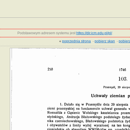
Podstawowym adresem systemu jest
https://dir.icm.edu.pl/pl/
.
«
poprzednia strona
·
pobierz skan
·
pobierz