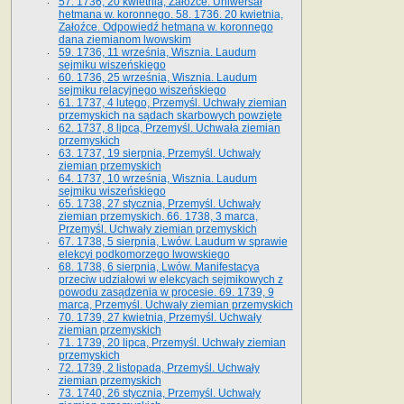
57. 1736, 20 kwietnia, Załoźce. Uniwersał
hetmana w. koronnego. 58. 1736. 20 kwietnia,
Załoźce. Odpowiedź hetmana w. koronnego
dana ziemianom lwowskim
59. 1736, 11 września, Wisznia. Laudum
sejmiku wiszeńskiego
60. 1736, 25 września, Wisznia. Laudum
sejmiku relacyjnego wiszeńskiego
61. 1737, 4 lutego, Przemyśl. Uchwały ziemian
przemyskich na sądach skarbowych powzięte
62. 1737, 8 lipca, Przemyśl. Uchwała ziemian
przemyskich
63. 1737, 19 sierpnia, Przemyśl. Uchwały
ziemian przemyskich
64. 1737, 10 września, Wisznia. Laudum
sejmiku wiszeńskiego
65. 1738, 27 stycznia, Przemyśl. Uchwały
ziemian przemyskich­­. 66. 1738, 3 marca,
Przemyśl. Uchwały ziemian przemyskich­
67. 1738, 5 sierpnia, Lwów. Laudum w sprawie
elekcyi podkomorzego lwowskiego
68. 1738, 6 sierpnia, Lwów. Manifestacya
przeciw udziałowi w elekcyach sejmikowych z
powodu zasądzenia w procesie. 69. 1739, 9
marca, Przemyśl. Uchwały ziemian przemyskich
70. 1739, 27 kwietnia, Przemyśl. Uchwały
ziemian przemyskich
71. 1739, 20 lipca, Przemyśl. Uchwały ziemian
przemyskich
72. 1739, 2 listopada, Przemyśl. Uchwały
ziemian przemyskich
73. 1740, 26 stycznia, Przemyśl. Uchwały