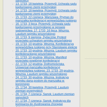
sanockich
13. 1733, 18 kwietnia, Przemyśl. Uchwała sądu
kapturowego ziemi przemyskiej
14. 1733, 18 kwietnia, Przemyśl. Uchwała sądu
kapturowego ziemi przemyskiej
15. 1733, 22 czerwca, Warszawa. Prymas do
marszałka konfederacyi województwa ruskiego
16. 1733, 3 lipca, Przemyśl. Uchwała sądu
kapturowego przemyskiego w sprawie
sądownictwa. 17. 1733, 16 lipca, Wisznia.
Laudum sejmiku wiszeńskiego
18. 1733, 9 sierpnia, Żydaczów. Protest
przeciwko uchwałom sejmiku wiszeńskiego
19. 1733, 10 grudnia, Wisznia. Konfederacya
województwa ruskiego przy Stanisławie elekcie
20. 1733, 10 grudnia, Wisznia. Laudum sejmiku
konfederackiego wiszeńskiego
21. 1733, 10 grudnia, Wisznia. Manifest
przeciwko powtórnej konfederacyi
22. 1733, 12 grudnia, Dołhomościska.
Uniwersał marszałka konfederacyi
województwa ruskiego. 23. 1733, 29 grudnia,
Wisznia. Laudum sejmiku wiszeńskiego
24. 1733, 30 grudnia, Wisznia. Instrukcya
sejmiku dana posłom do marszałka w.
koronnego
25. 1734, 30 kwietnia, Przemyśl. Laudum
ziemian przemyskich
26. 1734, 7 czerwca, Sanok. Laudum ziemian
sanockich
27. 1734, 7 czerwca, Sanok. Instrukcya dla
komisarza do zlustrowania chorągwi