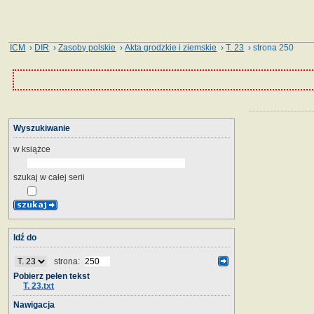
ICM
›
DIR
›
Zasoby polskie
›
Akta grodzkie i ziemskie
›
T. 23
› strona 250
Wyszukiwanie
w książce
szukaj w całej serii
Idź do
strona:
Pobierz pełen tekst
T. 23.txt
Nawigacja