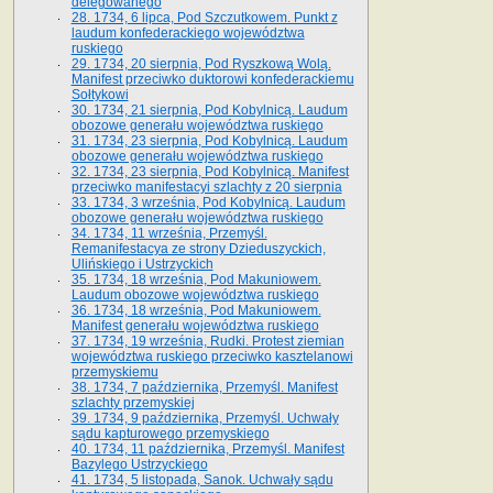
delegowanego
28. 1734, 6 lipca, Pod Szczutkowem. Punkt z
laudum konfederackiego województwa
ruskiego
29. 1734, 20 sierpnia, Pod Ryszkową Wolą.
Manifest przeciwko duktorowi konfederackiemu
Sołtykowi
30. 1734, 21 sierpnia, Pod Kobylnicą. Laudum
obozowe generału województwa ruskiego
31. 1734, 23 sierpnia, Pod Kobylnicą. Laudum
obozowe generału województwa ruskiego
32. 1734, 23 sierpnia, Pod Kobylnicą. Manifest
przeciwko manifestacyi szlachty z 20 sierpnia
33. 1734, 3 września, Pod Kobylnicą. Laudum
obozowe generału województwa ruskiego
34. 1734, 11 września, Przemyśl.
Remanifestacya ze strony Dzieduszyckich,
Ulińskiego i Ustrzyckich
35. 1734, 18 września, Pod Makuniowem.
Laudum obozowe województwa ruskiego
36. 1734, 18 września, Pod Makuniowem.
Manifest generału województwa ruskiego
37. 1734, 19 września, Rudki. Protest ziemian
województwa ruskiego przeciwko kasztelanowi
przemyskiemu
38. 1734, 7 października, Przemyśl. Manifest
szlachty przemyskiej
39. 1734, 9 października, Przemyśl. Uchwały
sądu kapturowego przemyskiego
40. 1734, 11 października, Przemyśl. Manifest
Bazylego Ustrzyckiego
41. 1734, 5 listopada, Sanok. Uchwały sądu