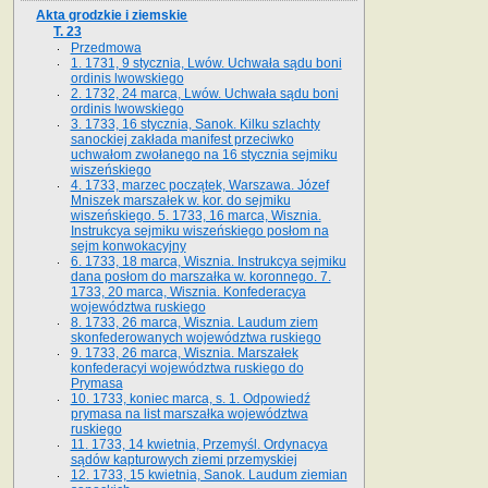
Akta grodzkie i ziemskie
T. 23
Przedmowa
1. 1731, 9 stycznia, Lwów. Uchwała sądu boni
ordinis lwowskiego
2. 1732, 24 marca, Lwów. Uchwała sądu boni
ordinis lwowskiego
3. 1733, 16 stycznia, Sanok. Kilku szlachty
sanockiej zakłada manifest przeciwko
uchwałom zwołanego na 16 stycz­nia sejmiku
wiszeńskiego
4. 1733, marzec początek, Warszawa. Józef
Mniszek marszałek w. kor. do sejmiku
wiszeńskiego. 5. 1733, 16 marca, Wisznia.
Instrukcya sejmiku wiszeńskiego posłom na
sejm konwokacyjny
6. 1733, 18 marca, Wisznia. Instrukcya sejmiku
dana posłom do marszałka w. koronnego. 7.
1733, 20 marca, Wisznia. Konfederacya
województwa ruskiego
8. 1733, 26 marca, Wisznia. Laudum ziem
skonfederowanych województwa ruskiego
9. 1733, 26 marca, Wisznia. Marszałek
konfederacyi województwa ruskiego do
Prymasa
10. 1733, koniec marca, s. 1. Odpowiedź
prymasa na list marszałka województwa
ruskiego
11. 1733, 14 kwietnia, Przemyśl. Ordynacya
sądów kapturowych ziemi przemyskiej
12. 1733, 15 kwietnia, Sanok. Laudum ziemian