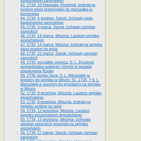
kapturowego sanockiego
42. 1734, 10 listopada, Przemyśl. Instrukcya
posłom ziemi przemyskiej do marszałka w.
koronnego
44. 1734, 4 grudnia, Sanok. Uchwały sądu
kapturowego sanockiego
45. 1735, 3 marca, Sanok. Uchwały ziemian
sanockich
46. 1735, 14 marca, Wisznia. Laudum sejmiku
wiszeńskiego
47. 1735, 14 marca, Wisznia. Instrukcya sejmiku
dana posłom do króla
48. 1735, 22 marca, Sanok. Uchwały ziemian
sanockich
49. 1735, początek czerwca, S. L. Życzenia
województwa ruskiego i innych w sprawie
uspokojenia Rzptej
50. 1735, koniec lipca, S. L. Marszałek w.
koronny do sejmiku w Wiszni. 51. 1735, ? S. L.
Marszałek w. koronny do dygnitarzy na sejmiku
w Wiszni
52. 1735, 9 września, Wisznia. Laudum sejmiku
wiszeńskiego
53. 1735, 9 września, Wisznia. Instrukcya
sejmiku posłom na sejm
54. 1735, 12 września, Wisznia. Laudum
sejmiku wiszeńskiego deputackiego
55. 1735, 13 września, Wisznia. Uchwała
ziemian sanockich powzięta na sejmiku
wiszeńskim
56. 1736, 27 lutego, Sanok. Uchwały ziemian
sanockich