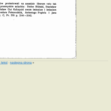
 tekst
·
następna strona
»