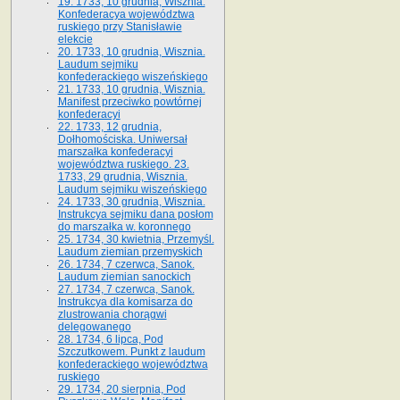
19. 1733, 10 grudnia, Wisznia.
Konfederacya województwa
ruskiego przy Stanisławie
elekcie
20. 1733, 10 grudnia, Wisznia.
Laudum sejmiku
konfederackiego wiszeńskiego
21. 1733, 10 grudnia, Wisznia.
Manifest przeciwko powtórnej
konfederacyi
22. 1733, 12 grudnia,
Dołhomościska. Uniwersał
marszałka konfederacyi
województwa ruskiego. 23.
1733, 29 grudnia, Wisznia.
Laudum sejmiku wiszeńskiego
24. 1733, 30 grudnia, Wisznia.
Instrukcya sejmiku dana posłom
do marszałka w. koronnego
25. 1734, 30 kwietnia, Przemyśl.
Laudum ziemian przemyskich
26. 1734, 7 czerwca, Sanok.
Laudum ziemian sanockich
27. 1734, 7 czerwca, Sanok.
Instrukcya dla komisarza do
zlustrowania chorągwi
delegowanego
28. 1734, 6 lipca, Pod
Szczutkowem. Punkt z laudum
konfederackiego województwa
ruskiego
29. 1734, 20 sierpnia, Pod