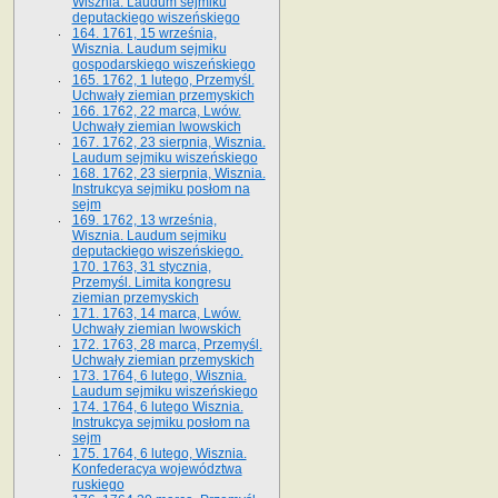
Wisznia. Laudum sejmiku
deputackiego wiszeńskiego
164. 1761, 15 września,
Wisznia. Laudum sejmiku
gospodarskiego wiszeńskiego
165. 1762, 1 lutego, Przemyśl.
Uchwały ziemian przemyskich
166. 1762, 22 marca, Lwów.
Uchwały ziemian lwowskich
167. 1762, 23 sierpnia, Wisznia.
Laudum sejmiku wiszeńskiego
168. 1762, 23 sierpnia, Wisznia.
Instrukcya sejmiku posłom na
sejm
169. 1762, 13 września,
Wisznia. Laudum sejmiku
deputackiego wiszeńskiego.
170. 1763, 31 stycznia,
Przemyśl. Limita kongresu
ziemian przemyskich
171. 1763, 14 marca, Lwów.
Uchwały ziemian lwowskich
172. 1763, 28 marca, Przemyśl.
Uchwały ziemian przemyskich
173. 1764, 6 lutego, Wisznia.
Laudum sejmiku wiszeńskiego
174. 1764, 6 lutego Wisznia.
Instrukcya sejmiku posłom na
sejm
175. 1764, 6 lutego, Wisznia.
Konfederacya województwa
ruskiego