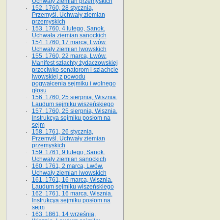
Uchwały ziemian przemyskich
152. 1760, 28 stycznia,
Przemyśl. Uchwały ziemian
przemyskich
153. 1760, 4 lutego, Sanok.
Uchwała ziemian sanockich
154. 1760, 17 marca, Lwów.
Uchwały ziemian lwowskich
155. 1760, 22 marca, Lwów.
Manifest szlachty żydaczowskiej
przeciwko senatorom i szlachcie
lwowskiej z po­wodu
pogwałcenia sejmiku i wolnego
głosu
156. 1760, 25 sierpnia, Wisznia.
Laudum sejmiku wiszeńskiego
157. 1760, 25 sierpnia, Wisznia.
Instrukcya sejmiku posłom na
sejm
158. 1761, 26 stycznia,
Przemyśl. Uchwały ziemian
przemyskich
159. 1761, 9 lutego, Sanok.
Uchwały ziemian sanockich
160. 1761, 2 marca, Lwów.
Uchwały ziemian lwowskich
161. 1761, 16 marca, Wisznia.
Laudum sejmiku wiszeńskiego
162. 1761, 16 marca, Wisznia.
Instrukcya sejmiku posłom na
sejm
163. 1861, 14 września,