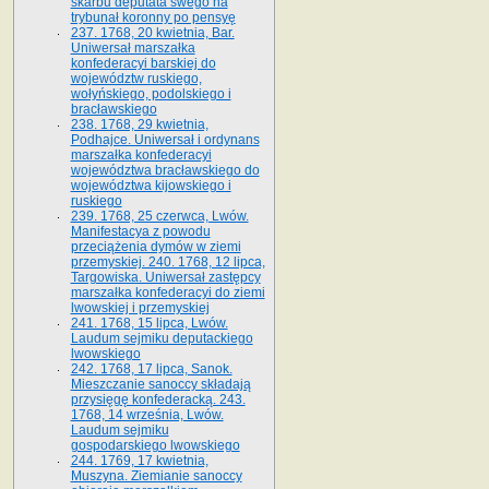
skarbu deputata swego na
trybunał koronny po pensyę
237. 1768, 20 kwietnia, Bar.
Uniwersał marszałka
konfederacyi barskiej do
województw ruskiego,
wołyńskiego, podolskiego i
bracławskiego
238. 1768, 29 kwietnia,
Podhajce. Uniwersał i ordynans
marszałka konfederacyi
województwa bracławskiego do
wo­jewództwa kijowskiego i
ruskiego
239. 1768, 25 czerwca, Lwów.
Manifestacya z powodu
przeciążenia dymów w ziemi
przemyskiej. 240. 1768, 12 lipca,
Targowiska. Uniwersał zastępcy
marszałka konfederacyi do ziemi
lwowskiej i przemyskiej
241. 1768, 15 lipca, Lwów.
Laudum sejmiku deputackiego
lwowskiego
242. 1768, 17 lipca, Sanok.
Mieszczanie sanoccy składają
przysięgę konfederacką. 243.
1768, 14 września, Lwów.
Laudum sejmiku
gospodarskiego lwowskiego
244. 1769, 17 kwietnia,
Muszyna. Ziemianie sanoccy