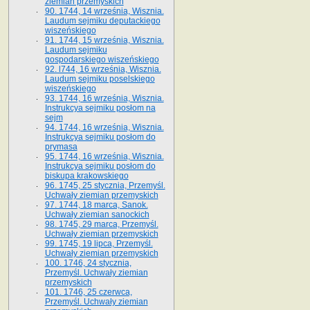
ziemian przemyskich
90. 1744, 14 września, Wisznia.
Laudum sejmiku deputackiego
wiszeńskiego
91. 1744, 15 września, Wisznia.
Laudum sejmiku
gospodarskiego wiszeńskiego
92. l744, 16 września, Wisznia.
Laudum sejmiku poselskiego
wiszeńskiego
93. 1744, 16 września, Wisznia.
Instrukcya sejmiku posłom na
sejm
94. 1744, 16 września, Wisznia.
Instrukcya sejmiku posłom do
prymasa
95. 1744, 16 września, Wisznia.
Instrukcya sejmiku posłom do
biskupa krakowskiego
96. 1745, 25 stycznia, Przemyśl.
Uchwały ziemian przemyskich
97. 1744, 18 marca, Sanok.
Uchwały ziemian sanockich
98. 1745, 29 marca, Przemyśl.
Uchwały ziemian przemyskich
99. 1745, 19 lipca, Przemyśl.
Uchwały ziemian przemyskich
100. 1746, 24 stycznia,
Przemyśl. Uchwały ziemian
przemyskich
101. 1746, 25 czerwca,
Przemyśl. Uchwały ziemian