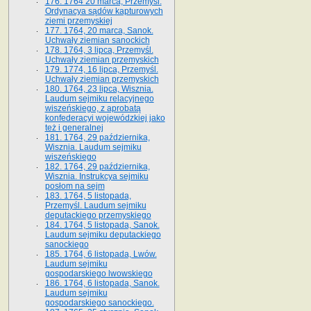
176. 1764 20 marca, Przemyśl.
Ordynacya sądów kapturowych
ziemi przemyskiej
177. 1764, 20 marca, Sanok.
Uchwały ziemian sanockich
178. 1764, 3 lipca, Przemyśl.
Uchwały ziemian przemyskich
179. 1774, 16 lipca, Przemyśl.
Uchwały ziemian przemyskich
180. 1764, 23 lipca, Wisznia.
Laudum sejmiku relacyjnego
wiszeńskiego, z aprobatą
konfederacyi wojewódzkiej jako
też i generalnej
181. 1764, 29 października,
Wisznia. Laudum sejmiku
wiszeńskiego
182. 1764, 29 października,
Wisznia. Instrukcya sejmiku
posłom na sejm
183. 1764, 5 listopada,
Przemyśl. Laudum sejmiku
deputackiego przemyskiego
184. 1764, 5 listopada, Sanok.
Laudum sejmiku deputackiego
sanockiego
185. 1764, 6 listopada, Lwów.
Laudum sejmiku
gospodarskiego lwowskiego
186. 1764, 6 listopada, Sanok.
Laudum sejmiku
gospodarskiego sanockiego.