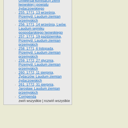
Uniwersał komisarzy ziemi
lwowskiej i powiatu
żydaczowskiego
255. 1771, 13 września,
Przemyśl. Laudum ziemian
przemyskich
256. 1771, 14 września, Lwów.
Laudum sejmiku
gospodarskiego lwowskiego
257. 1771, 19 października,
Przemyśl. Laudum ziemian
przemyskich
258. 1771, 6 listopada,
Przemyśl. Laudum ziemian
przemyskich
259. 1772, 27 stycznia,
Przemyśl. Laudum ziemian
przemyskich
260. 1772, 11 sierpnia,
Żydaczów. Laudum ziemian
żydaczowskich
261. 1772, 31 sierpnia,
Jarosław. Laudum ziemian
przemyskich
Corrigenda
zwiń wszystkie
|
rozwiń wszystkie