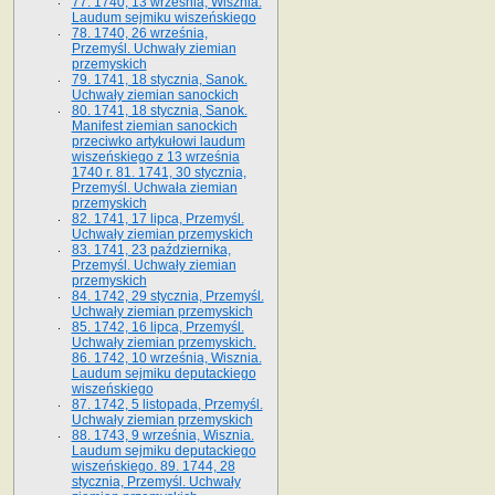
77. 1740, 13 września, Wisznia.
Laudum sejmiku wiszeńskiego
78. 1740, 26 września,
Przemyśl. Uchwały ziemian
przemyskich
79. 1741, 18 stycznia, Sanok.
Uchwały ziemian sanockich
80. 1741, 18 stycznia, Sanok.
Manifest ziemian sanockich
przeciwko artykułowi laudum
wiszeńskiego z 13 wrze­śnia
1740 r. 81. 1741, 30 stycznia,
Przemyśl. Uchwała ziemian
przemyskich
82. 1741, 17 lipca, Przemyśl.
Uchwały ziemian przemyskich
83. 1741, 23 października,
Przemyśl. Uchwały ziemian
przemyskich
84. 1742, 29 stycznia, Przemyśl.
Uchwały ziemian przemyskich
85. 1742, 16 lipca, Przemyśl.
Uchwały ziemian przemyskich.
86. 1742, 10 września, Wisznia.
Laudum sejmiku deputackiego
wiszeńskiego
87. 1742, 5 listopada, Przemyśl.
Uchwały ziemian przemyskich
88. 1743, 9 września, Wisznia.
Laudum sejmiku deputackiego
wiszeńskiego. 89. 1744, 28
stycznia, Przemyśl. Uchwały