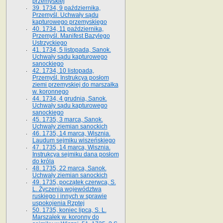
przemyskiej
39. 1734, 9 października,
Przemyśl. Uchwały sądu
kapturowego przemyskiego
40. 1734, 11 października,
Przemyśl. Manifest Bazylego
Ustrzyckiego
41. 1734, 5 listopada, Sanok.
Uchwały sądu kapturowego
sanockiego
42. 1734, 10 listopada,
Przemyśl. Instrukcya posłom
ziemi przemyskiej do marszałka
w. koronnego
44. 1734, 4 grudnia, Sanok.
Uchwały sądu kapturowego
sanockiego
45. 1735, 3 marca, Sanok.
Uchwały ziemian sanockich
46. 1735, 14 marca, Wisznia.
Laudum sejmiku wiszeńskiego
47. 1735, 14 marca, Wisznia.
Instrukcya sejmiku dana posłom
do króla
48. 1735, 22 marca, Sanok.
Uchwały ziemian sanockich
49. 1735, początek czerwca, S.
L. Życzenia województwa
ruskiego i innych w sprawie
uspokojenia Rzptej
50. 1735, koniec lipca, S. L.
Marszałek w. koronny do