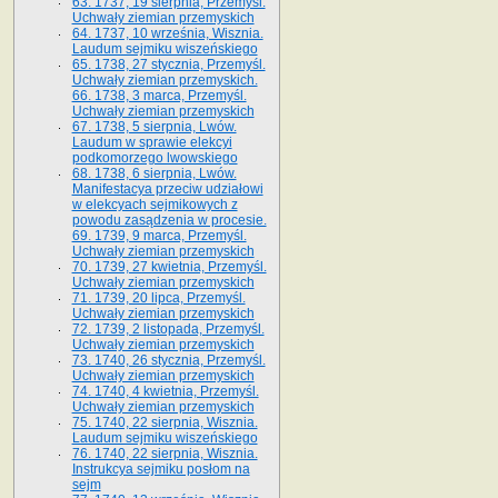
63. 1737, 19 sierpnia, Przemyśl.
Uchwały ziemian przemyskich
64. 1737, 10 września, Wisznia.
Laudum sejmiku wiszeńskiego
65. 1738, 27 stycznia, Przemyśl.
Uchwały ziemian przemyskich­­.
66. 1738, 3 marca, Przemyśl.
Uchwały ziemian przemyskich­
67. 1738, 5 sierpnia, Lwów.
Laudum w sprawie elekcyi
podkomorzego lwowskiego
68. 1738, 6 sierpnia, Lwów.
Manifestacya przeciw udziałowi
w elekcyach sejmikowych z
powodu zasądzenia w procesie.
69. 1739, 9 marca, Przemyśl.
Uchwały ziemian przemyskich
70. 1739, 27 kwietnia, Przemyśl.
Uchwały ziemian przemyskich
71. 1739, 20 lipca, Przemyśl.
Uchwały ziemian przemyskich
72. 1739, 2 listopada, Przemyśl.
Uchwały ziemian przemyskich
73. 1740, 26 stycznia, Przemyśl.
Uchwały ziemian przemyskich
74. 1740, 4 kwietnia, Przemyśl.
Uchwały ziemian przemyskich
75. 1740, 22 sierpnia, Wisznia.
Laudum sejmiku wiszeńskiego
76. 1740, 22 sierpnia, Wisznia.
Instrukcya sejmiku posłom na
sejm