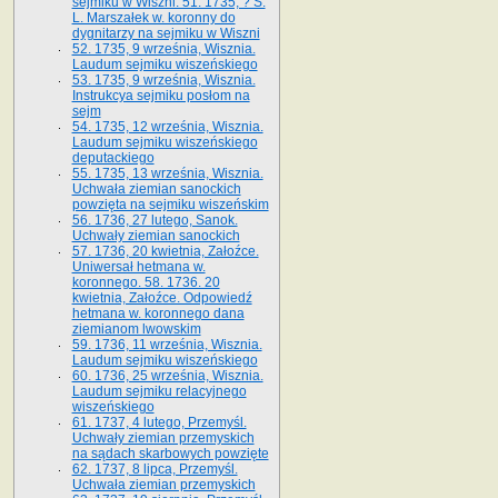
sejmiku w Wiszni. 51. 1735, ? S.
L. Marszałek w. koronny do
dygnitarzy na sejmiku w Wiszni
52. 1735, 9 września, Wisznia.
Laudum sejmiku wiszeńskiego
53. 1735, 9 września, Wisznia.
Instrukcya sejmiku posłom na
sejm
54. 1735, 12 września, Wisznia.
Laudum sejmiku wiszeńskiego
deputackiego
55. 1735, 13 września, Wisznia.
Uchwała ziemian sanockich
powzięta na sejmiku wiszeńskim
56. 1736, 27 lutego, Sanok.
Uchwały ziemian sanockich
57. 1736, 20 kwietnia, Załoźce.
Uniwersał hetmana w.
koronnego. 58. 1736. 20
kwietnia, Załoźce. Odpowiedź
hetmana w. koronnego dana
ziemianom lwowskim
59. 1736, 11 września, Wisznia.
Laudum sejmiku wiszeńskiego
60. 1736, 25 września, Wisznia.
Laudum sejmiku relacyjnego
wiszeńskiego
61. 1737, 4 lutego, Przemyśl.
Uchwały ziemian przemyskich
na sądach skarbowych powzięte
62. 1737, 8 lipca, Przemyśl.
Uchwała ziemian przemyskich