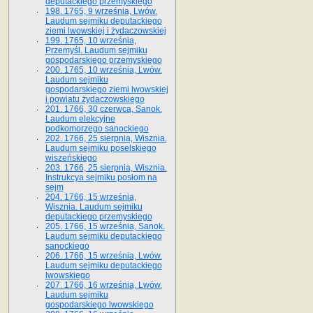
deputackiego przemyskiego
198. 1765, 9 września, Lwów.
Laudum sejmiku deputackiego
ziemi lwowskiej i żydaczowskiej
199. 1765, 10 września,
Przemyśl. Laudum sejmiku
gospodarskiego przemyskiego
200. 1765, 10 września, Lwów.
Laudum sejmiku
gospodarskiego ziemi lwowskiej
i powiatu żydaczowskiego
201. 1766, 30 czerwca, Sanok.
Laudum elekcyjne
podkomorzego sanockiego
202. 1766, 25 sierpnia, Wisznia.
Laudum sejmiku poselskiego
wiszeńskiego
203. 1766, 25 sierpnia, Wisznia.
Instrukcya sejmiku posłom na
sejm
204. 1766, 15 września,
Wisznia. Laudum sejmiku
deputackiego przemyskiego
205. 1766, 15 września, Sanok.
Laudum sejmiku deputackiego
sanockiego
206. 1766, 15 września, Lwów.
Laudum sejmiku deputackiego
lwowskiego
207. 1766, 16 września, Lwów.
Laudum sejmiku
gospodarskiego lwowskiego