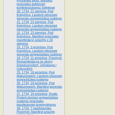
Ryszkową Wolą. Manifest
przeciwko duktorowi
konfederackiemu Sołtykowi
30. 1734, 21 sierpnia, Pod
Kobylnicą. Laudum obozowe
generału województwa ruskiego
31. 1734, 23 sierpnia, Pod
Kobylnicą. Laudum obozowe
generału województwa ruskiego
32. 1734, 23 sierpnia, Pod
Kobylnicą. Manifest przeciwko
manifestacyi szlachty z 20
sierpnia
33. 1734, 3 września, Pod
Kobylnicą. Laudum obozowe
generału województwa ruskiego
34. 1734, 11 września, Przemyśl.
Remanifestacya ze strony
Dzieduszyckich, Ulińskiego i
Ustrzyckich
35. 1734, 18 września, Pod
Makuniowem. Laudum obozowe
województwa ruskiego
36. 1734, 18 września, Pod
Makuniowem. Manifest generału
województwa ruskiego
37. 1734, 19 września, Rudki.
Protest ziemian województwa
ruskiego przeciwko
kasztelanowi przemyskiemu
38. 1734, 7 października,
Przemyśl. Manifest szlachty