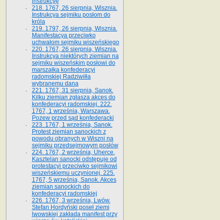
instrukcyę
218. 1767, 26 sierpnia, Wisznia.
Instrukcya sejmiku posłom do
króla
219. 1797, 26 sierpnia, Wisznia.
Manifestacya przeciwko
uchwałom sejmiku wiszeńskiego
220. 1767, 26 sierpnia, Wisznia.
Instrukcya niektórych ziemian na
sejmiku wiszeńskim posłowi do
marszałka konfe­deracyi
radomskiej Radziwiłła
wybranemu dana
221. 1767, 31 sierpnia, Sanok.
Kilku ziemian zgłasza akces do
konfederacyi radomskiej. 222.
1767, 1 września, Warszawa.
Pozew przed sąd konfederacki
223. 1767, 1 września, Sanok.
Protest ziemian sanockich z
powodu obranych w Wiszni na
sejmiku przedsejmo­wym posłów
224. 1767, 2 września, Uherce.
Kasztelan sanocki odstępuje od
protestacyi przeciwko sejmikowi
wiszeńskiemu uczynionej. 225.
1767, 5 września, Sanok. Akces
ziemian sanockich do
konfederacyi radomskiej
226. 1767, 3 września, Lwów.
Stefan Hordyński poseł ziemi
lwowskiej zakłada manifest przy