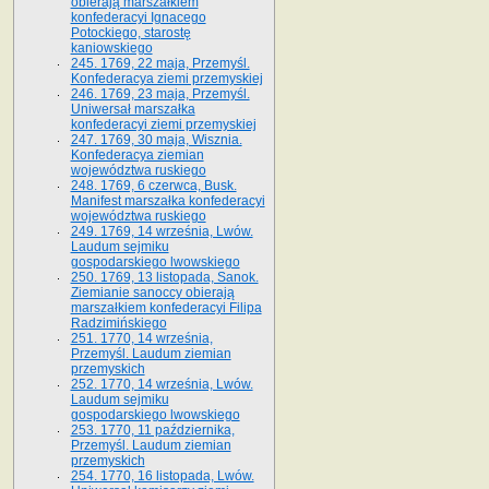
obierają marszałkiem
konfederacyi Ignacego
Potockiego, starostę
kaniowskiego
245. 1769, 22 maja, Przemyśl.
Konfederacya ziemi przemyskiej
246. 1769, 23 maja, Przemyśl.
Uniwersał marszałka
konfederacyi ziemi przemyskiej
247. 1769, 30 maja, Wisznia.
Konfederacya ziemian
województwa ruskiego
248. 1769, 6 czerwca, Busk.
Manifest marszałka konfederacyi
województwa ruskiego
249. 1769, 14 września, Lwów.
Laudum sejmiku
gospodarskiego lwowskiego
250. 1769, 13 listopada, Sanok.
Ziemianie sanoccy obierają
marszałkiem konfederacyi Filipa
Radzimińskiego
251. 1770, 14 września,
Przemyśl. Laudum ziemian
przemyskich
252. 1770, 14 września, Lwów.
Laudum sejmiku
gospodarskiego lwowskiego
253. 1770, 11 października,
Przemyśl. Laudum ziemian
przemyskich
254. 1770, 16 listopada, Lwów.