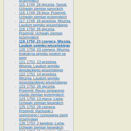
przemyskich
115. 1749, 28 stycznia, Sanok.
Uchwały ziemian sanockich
116. 1749, 28 lipca, Przemyśl.
Uchwały ziemian przemyskich
117. 1749, 16 września, Wisznia.
Laudum sejmiku wiszeńskiego
118. 1750, 26 stycznia,
Przemyśl. Uchwały ziemian
przemyskich
119. 1750, 23 czerwca, Wisznia.
Laudum sejmiku wiszeńskiego
120. 1750, 23 czerwca, Wisznia.
Instrukcya sejmiku posłom na
sejm
121. 1751, 13 września,
Wisznia. Laudum sejmiku
deputackiego wiszeńskiego
122. 1751, 14 września,
Wisznia. Laudum sejmiku
gospodarskiego wiszeńskiego
123. 1752, 26 stycznia,
Przemyśl. Reces zerwanego
zjazdu ziemian przemyskich.
124. 1750, 13 marca, Lwów.
Uchwały ziemian lwowskich
125. 1752, 26 czerwca,
Przemyśl. Rachunki z
szelężnego i czopowego ziemi
przemyskiej
126. 1753, 2 kwietnia, Lwów.
Uchwały ziemian lwowskich