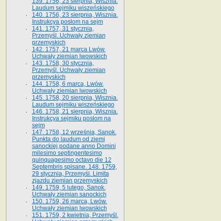
139. 1756, 23 sierpnia, Wisznia.
Laudum sejmiku wiszeńskiego
140. 1756, 23 sierpnia, Wisznia.
Instrukcya posłom na sejm
141. 1757, 31 stycznia,
Przemyśl. Uchwały ziemian
przemyskich
142. 1757, 21 marca Lwów.
Uchwały ziemian lwowskich
143. 1758, 30 stycznia,
Przemyśl. Uchwały ziemian
przemyskich
144. 1758, 6 marca, Lwów.
Uchwały ziemian lwowskich
145. 1758, 20 sierpnia, Wisznia.
Laudum sejmiku wiszeńskiego
146. 1758, 21 sierpnia, Wisznia.
Instrukcya sejmiku posłom na
sejm
147. 1758, 12 września, Sanok.
Punkta do laudum od ziemi
sanockiej podane anno Domini
milesimo septingentesimo
quinquagesimo octavo die 12
Septembris spisane. 148. 1759,
29 stycznia, Przemyśl. Limita
zjazdu ziemian przemyskich
149. 1759, 5 lutego, Sanok.
Uchwały ziemian sanockich
150. 1759, 26 marca, Lwów.
Uchwały ziemian lwowskich
151. 1759, 2 kwietnia, Przemyśl.