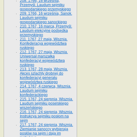
208. 1766, 16 września,
Przemyśl. Laudum sejmiku
gospodarskiego przemyskiego
209. 1766, 16 września, Sanok.
Laudum sejmiku
gospodarskiego sanockiego
210. 1767, 16 marca, Przemyśl.
Laudum elekcyjne podsędka
przemyskiego
211. 1767, 27 maja, Wisznia.
Konfederacya województwa
ruskiego
212. 1767, 27 maja, Wisznia.
Uniwersał marszałka
konfederacyi województwa
ruskiego
213. 1767, 28 maja, Wisznia.
Akces szlachty drobnej do
konfederacyi generału
województwa ruskiego
214. 1767, 4 czerwca, Wisznia.
Laudum sejmiku
konfederackiego
215. 1767, 24 sierpnia, Wisznia.
Laudum sejmiku poselskiego
wiszeńskiego
216. 1767, 24 sierpnia, Wisznia.
Instrukcya sejmiku posłom na
sejm
217. 1767, 24 sierpnia, Wisznia.
Ziemianie sanoccy wybierają
posłów na sejm i dają im