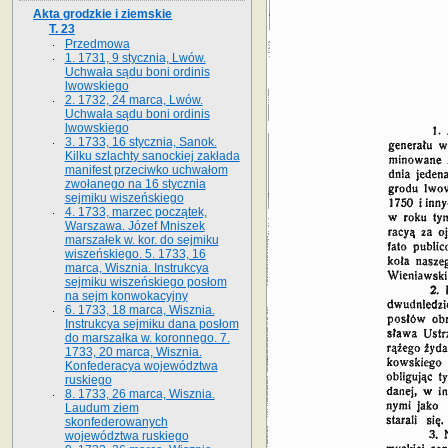
Akta grodzkie i ziemskie
T. 23
Przedmowa
1. 1731, 9 stycznia, Lwów.
Uchwała sądu boni ordinis
lwowskiego
2. 1732, 24 marca, Lwów.
Uchwała sądu boni ordinis
lwowskiego
3. 1733, 16 stycznia, Sanok.
Kilku szlachty sanockiej zakłada
manifest przeciwko uchwałom
zwołanego na 16 stycz­nia
sejmiku wiszeńskiego
4. 1733, marzec początek,
Warszawa. Józef Mniszek
marszałek w. kor. do sejmiku
wiszeńskiego. 5. 1733, 16
marca, Wisznia. Instrukcya
sejmiku wiszeńskiego posłom
na sejm konwokacyjny
6. 1733, 18 marca, Wisznia.
Instrukcya sejmiku dana posłom
do marszałka w. koronnego. 7.
1733, 20 marca, Wisznia.
Konfederacya województwa
ruskiego
8. 1733, 26 marca, Wisznia.
Laudum ziem
skonfederowanych
województwa ruskiego