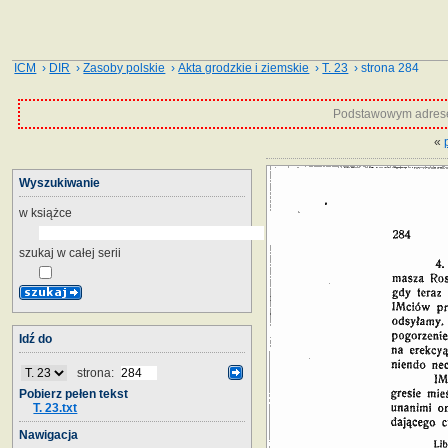
ICM
›
DIR
›
Zasoby polskie
›
Akta grodzkie i ziemskie
›
T. 23
› strona 284
Podstawowym adrese
«
Wyszukiwanie
w książce
szukaj w całej serii
Idź do
strona:
Pobierz pełen tekst
T. 23.txt
Nawigacja