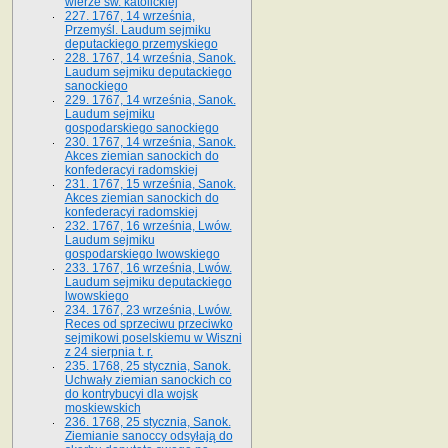
wierze św. ka­tolickiej
227. 1767, 14 września,
Przemyśl. Laudum sejmiku
deputackiego przemyskiego
228. 1767, 14 września, Sanok.
Laudum sejmiku deputackiego
sanockiego
229. 1767, 14 września, Sanok.
Laudum sejmiku
gospodarskiego sanockiego
230. 1767, 14 września, Sanok.
Akces ziemian sanockich do
konfederacyi radomskiej
231. 1767, 15 września, Sanok.
Akces ziemian sanockich do
konfederacyi radomskiej
232. 1767, 16 września, Lwów.
Laudum sejmiku
gospodarskiego lwowskiego
233. 1767, 16 września, Lwów.
Laudum sejmiku deputackiego
lwowskiego
234. 1767, 23 września, Lwów.
Reces od sprzeciwu przeciwko
sejmikowi poselskiemu w Wiszni
z 24 sierpnia t. r.
235. 1768, 25 stycznia, Sanok.
Uchwały ziemian sanockich co
do kontrybucyi dla wojsk
moskiewskich
236. 1768, 25 stycznia, Sanok.
Ziemianie sanoccy odsyłają do