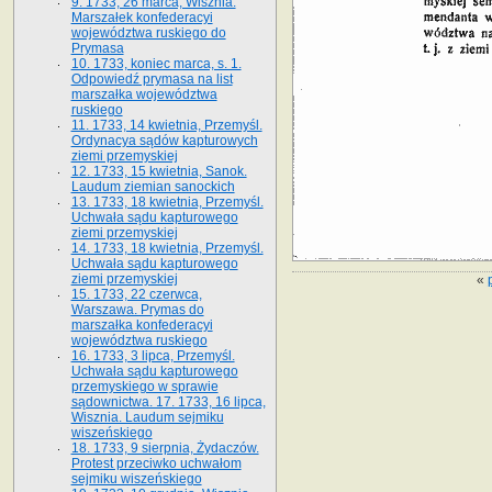
9. 1733, 26 marca, Wisznia.
Marszałek konfederacyi
województwa ruskiego do
Prymasa
10. 1733, koniec marca, s. 1.
Odpowiedź prymasa na list
marszałka województwa
ruskiego
11. 1733, 14 kwietnia, Przemyśl.
Ordynacya sądów kapturowych
ziemi przemyskiej
12. 1733, 15 kwietnia, Sanok.
Laudum ziemian sanockich
13. 1733, 18 kwietnia, Przemyśl.
Uchwała sądu kapturowego
ziemi przemyskiej
14. 1733, 18 kwietnia, Przemyśl.
Uchwała sądu kapturowego
ziemi przemyskiej
«
15. 1733, 22 czerwca,
Warszawa. Prymas do
marszałka konfederacyi
województwa ruskiego
16. 1733, 3 lipca, Przemyśl.
Uchwała sądu kapturowego
przemyskiego w sprawie
sądownictwa. 17. 1733, 16 lipca,
Wisznia. Laudum sejmiku
wiszeńskiego
18. 1733, 9 sierpnia, Żydaczów.
Protest przeciwko uchwałom
sejmiku wiszeńskiego