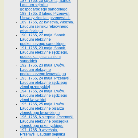
187. 1765, 25 stycznia, Sanok.
Laudum sejmiku
gospodarskiego sanockiego
188. 1765, 3 lutego Przemyśl.
Uchwały ziemian przemyskich
189. 1765, 22 kwietnia, Wisznia.
Laudum sejmiku relacyjnego
wiszeńskiego
190. 1765, 22 maja, Sanok.
Laudum elekcyjne
podkomorzego sanockiego
191. 1765, 23 maja, Sanok.
Laudum elekcyjne sędziego,
podsędka i pisarza ziem
sanockich
192. 1765, 23 maja, Lwów.
Laudum elekcyjne
podkomorzego lwowskiego
193. 1765, 24 maja, Przemyśl.
Laudum elekcyjne sędziego
ziemi przemyskiej
194. 1765, 24 maja, Lwów.
Laudum elekcyjne sędziego
ziemi lwowskiej
195. 1765, 25 maja, Lwów.
Laudum elekcyjne pisarza
ziemskiego lwowskiego
196. 1765, 6 sierpnia, Przemyśl.
Laudum elekcyjne podsędka
ziemskiego przemyskiego
197. 1765, 9 września,
Przemyśl. Laudum sejmiku