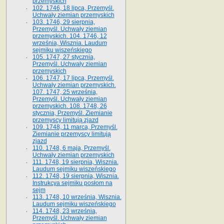
przemyskich
102. 1746, 18 lipca, Przemyśl.
Uchwały ziemian przemyskich
103. 1746, 29 sierpnia,
Przemyśl. Uchwały ziemian
przemyskich. 104. 1746, 12
września, Wisznia. Laudum
sejmiku wiszeńskiego
105. 1747, 27 stycznia,
Przemyśl. Uchwały ziemian
przemyskich
106. 1747, 17 lipca, Przemyśl.
Uchwały ziemian przemyskich.
107. 1747, 25 września,
Przemyśl. Uchwały ziemian
przemyskich. 108. 1748, 26
stycznia, Przemyśl. Ziemianie
przemyscy limitują zjazd
109. 1748, 11 marca, Przemyśl.
Ziemianie przemyscy limitują
zjazd
110. 1748, 6 maja, Przemyśl.
Uchwały ziemian przemyskich
111. 1748, 19 sierpnia, Wisznia.
Laudum sejmiku wiszeńskiego
112. 1748, 19 sierpnia, Wisznia.
Instrukcya sejmiku posłom na
sejm
113. 1748, 10 września, Wisznia.
Laudum sejmiku wiszeńskiego
114. 1748, 23 września,
Przemyśl. Uchwały ziemian