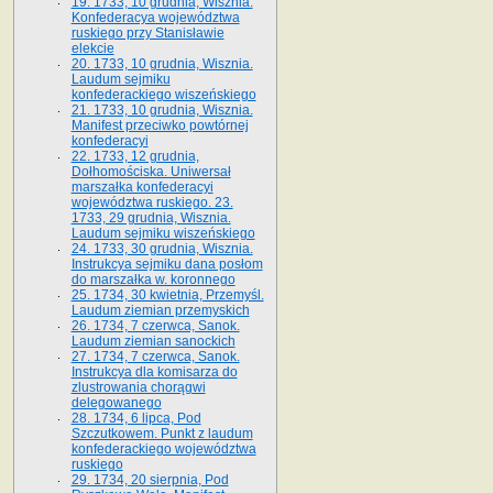
19. 1733, 10 grudnia, Wisznia.
Konfederacya województwa
ruskiego przy Stanisławie
elekcie
20. 1733, 10 grudnia, Wisznia.
Laudum sejmiku
konfederackiego wiszeńskiego
21. 1733, 10 grudnia, Wisznia.
Manifest przeciwko powtórnej
konfederacyi
22. 1733, 12 grudnia,
Dołhomościska. Uniwersał
marszałka konfederacyi
województwa ruskiego. 23.
1733, 29 grudnia, Wisznia.
Laudum sejmiku wiszeńskiego
24. 1733, 30 grudnia, Wisznia.
Instrukcya sejmiku dana posłom
do marszałka w. koronnego
25. 1734, 30 kwietnia, Przemyśl.
Laudum ziemian przemyskich
26. 1734, 7 czerwca, Sanok.
Laudum ziemian sanockich
27. 1734, 7 czerwca, Sanok.
Instrukcya dla komisarza do
zlustrowania chorągwi
delegowanego
28. 1734, 6 lipca, Pod
Szczutkowem. Punkt z laudum
konfederackiego województwa
ruskiego
29. 1734, 20 sierpnia, Pod