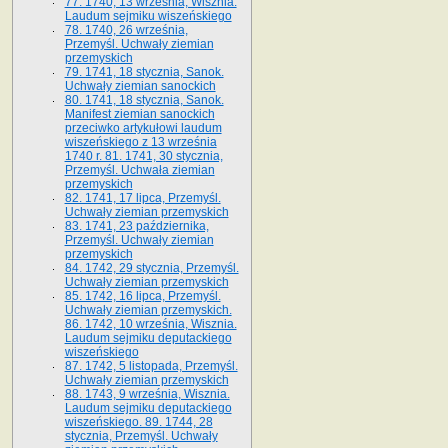
77. 1740, 13 września, Wisznia.
Laudum sejmiku wiszeńskiego
78. 1740, 26 września,
Przemyśl. Uchwały ziemian
przemyskich
79. 1741, 18 stycznia, Sanok.
Uchwały ziemian sanockich
80. 1741, 18 stycznia, Sanok.
Manifest ziemian sanockich
przeciwko artykułowi laudum
wiszeńskiego z 13 wrze­śnia
1740 r. 81. 1741, 30 stycznia,
Przemyśl. Uchwała ziemian
przemyskich
82. 1741, 17 lipca, Przemyśl.
Uchwały ziemian przemyskich
83. 1741, 23 października,
Przemyśl. Uchwały ziemian
przemyskich
84. 1742, 29 stycznia, Przemyśl.
Uchwały ziemian przemyskich
85. 1742, 16 lipca, Przemyśl.
Uchwały ziemian przemyskich.
86. 1742, 10 września, Wisznia.
Laudum sejmiku deputackiego
wiszeńskiego
87. 1742, 5 listopada, Przemyśl.
Uchwały ziemian przemyskich
88. 1743, 9 września, Wisznia.
Laudum sejmiku deputackiego
wiszeńskiego. 89. 1744, 28
stycznia, Przemyśl. Uchwały