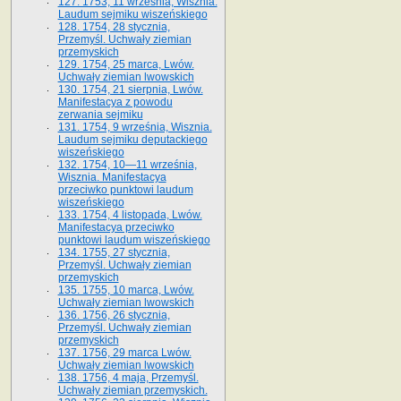
127. 1753, 11 września, Wisznia.
Laudum sejmiku wiszeńskiego
128. 1754, 28 stycznia,
Przemyśl. Uchwały ziemian
przemyskich
129. 1754, 25 marca, Lwów.
Uchwały ziemian lwowskich
130. 1754, 21 sierpnia, Lwów.
Manifestacya z powodu
zerwania sejmiku
131. 1754, 9 września, Wisznia.
Laudum sejmiku deputackiego
wiszeńskiego
132. 1754, 10—11 września,
Wisznia. Manifestacya
przeciwko punktowi laudum
wiszeńskiego
133. 1754, 4 listopada, Lwów.
Manifestacya przeciwko
punktowi laudum wiszeńskiego
134. 1755, 27 stycznia,
Przemyśl. Uchwały ziemian
przemyskich
135. 1755, 10 marca, Lwów.
Uchwały ziemian lwowskich
136. 1756, 26 stycznia,
Przemyśl. Uchwały ziemian
przemyskich
137. 1756, 29 marca Lwów.
Uchwały ziemian lwowskich
138. 1756, 4 maja, Przemyśl.
Uchwały ziemian przemyskich.