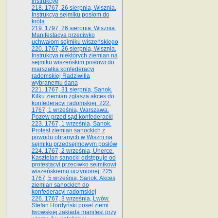
instrukcyę
218. 1767, 26 sierpnia, Wisznia.
Instrukcya sejmiku posłom do
króla
219. 1797, 26 sierpnia, Wisznia.
Manifestacya przeciwko
uchwałom sejmiku wiszeńskiego
220. 1767, 26 sierpnia, Wisznia.
Instrukcya niektórych ziemian na
sejmiku wiszeńskim posłowi do
marszałka konfe­deracyi
radomskiej Radziwiłła
wybranemu dana
221. 1767, 31 sierpnia, Sanok.
Kilku ziemian zgłasza akces do
konfederacyi radomskiej. 222.
1767, 1 września, Warszawa.
Pozew przed sąd konfederacki
223. 1767, 1 września, Sanok.
Protest ziemian sanockich z
powodu obranych w Wiszni na
sejmiku przedsejmo­wym posłów
224. 1767, 2 września, Uherce.
Kasztelan sanocki odstępuje od
protestacyi przeciwko sejmikowi
wiszeńskiemu uczynionej. 225.
1767, 5 września, Sanok. Akces
ziemian sanockich do
konfederacyi radomskiej
226. 1767, 3 września, Lwów.
Stefan Hordyński poseł ziemi
lwowskiej zakłada manifest przy