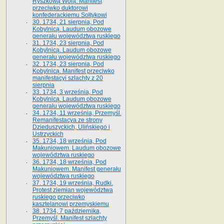
Ryszkową Wolą. Manifest
przeciwko duktorowi
konfederackiemu Sołtykowi
30. 1734, 21 sierpnia, Pod
Kobylnicą. Laudum obozowe
generału województwa ruskiego
31. 1734, 23 sierpnia, Pod
Kobylnicą. Laudum obozowe
generału województwa ruskiego
32. 1734, 23 sierpnia, Pod
Kobylnicą. Manifest przeciwko
manifestacyi szlachty z 20
sierpnia
33. 1734, 3 września, Pod
Kobylnicą. Laudum obozowe
generału województwa ruskiego
34. 1734, 11 września, Przemyśl.
Remanifestacya ze strony
Dzieduszyckich, Ulińskiego i
Ustrzyckich
35. 1734, 18 września, Pod
Makuniowem. Laudum obozowe
województwa ruskiego
36. 1734, 18 września, Pod
Makuniowem. Manifest generału
województwa ruskiego
37. 1734, 19 września, Rudki.
Protest ziemian województwa
ruskiego przeciwko
kasztelanowi przemyskiemu
38. 1734, 7 października,
Przemyśl. Manifest szlachty