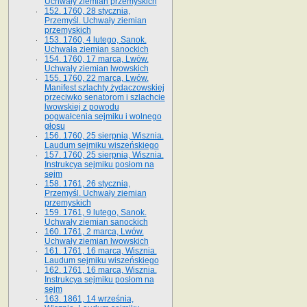
Uchwały ziemian przemyskich
152. 1760, 28 stycznia,
Przemyśl. Uchwały ziemian
przemyskich
153. 1760, 4 lutego, Sanok.
Uchwała ziemian sanockich
154. 1760, 17 marca, Lwów.
Uchwały ziemian lwowskich
155. 1760, 22 marca, Lwów.
Manifest szlachty żydaczowskiej
przeciwko senatorom i szlachcie
lwowskiej z po­wodu
pogwałcenia sejmiku i wolnego
głosu
156. 1760, 25 sierpnia, Wisznia.
Laudum sejmiku wiszeńskiego
157. 1760, 25 sierpnia, Wisznia.
Instrukcya sejmiku posłom na
sejm
158. 1761, 26 stycznia,
Przemyśl. Uchwały ziemian
przemyskich
159. 1761, 9 lutego, Sanok.
Uchwały ziemian sanockich
160. 1761, 2 marca, Lwów.
Uchwały ziemian lwowskich
161. 1761, 16 marca, Wisznia.
Laudum sejmiku wiszeńskiego
162. 1761, 16 marca, Wisznia.
Instrukcya sejmiku posłom na
sejm
163. 1861, 14 września,