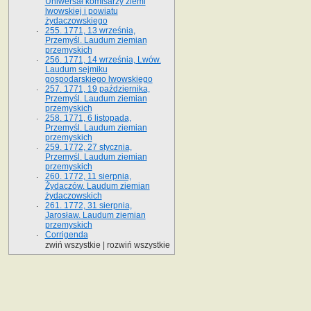
Uniwersał komisarzy ziemi
lwowskiej i powiatu
żydaczowskiego
255. 1771, 13 września,
Przemyśl. Laudum ziemian
przemyskich
256. 1771, 14 września, Lwów.
Laudum sejmiku
gospodarskiego lwowskiego
257. 1771, 19 października,
Przemyśl. Laudum ziemian
przemyskich
258. 1771, 6 listopada,
Przemyśl. Laudum ziemian
przemyskich
259. 1772, 27 stycznia,
Przemyśl. Laudum ziemian
przemyskich
260. 1772, 11 sierpnia,
Żydaczów. Laudum ziemian
żydaczowskich
261. 1772, 31 sierpnia,
Jarosław. Laudum ziemian
przemyskich
Corrigenda
zwiń wszystkie
|
rozwiń wszystkie