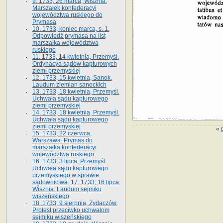
9. 1733, 26 marca, Wisznia.
Marszałek konfederacyi
województwa ruskiego do
Prymasa
10. 1733, koniec marca, s. 1.
Odpowiedź prymasa na list
marszałka województwa
ruskiego
11. 1733, 14 kwietnia, Przemyśl.
Ordynacya sądów kapturowych
ziemi przemyskiej
12. 1733, 15 kwietnia, Sanok.
Laudum ziemian sanockich
13. 1733, 18 kwietnia, Przemyśl.
Uchwała sądu kapturowego
ziemi przemyskiej
14. 1733, 18 kwietnia, Przemyśl.
Uchwała sądu kapturowego
ziemi przemyskiej
«
15. 1733, 22 czerwca,
Warszawa. Prymas do
marszałka konfederacyi
województwa ruskiego
16. 1733, 3 lipca, Przemyśl.
Uchwała sądu kapturowego
przemyskiego w sprawie
sądownictwa. 17. 1733, 16 lipca,
Wisznia. Laudum sejmiku
wiszeńskiego
18. 1733, 9 sierpnia, Żydaczów.
Protest przeciwko uchwałom
sejmiku wiszeńskiego