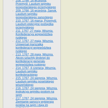
208. 1766, 16 września,
Przemyśl. Laudum sejmiku
gospodarskiego przemyskiego
209. 1766, 16 września, Sanok.
Laudum sejmiku
gospodarskiego sanockiego
210. 1767, 16 marca, Przemyśl.
Laudum elekcyjne podsędka
przemyskiego
211. 1767, 27 maja, Wisznia.
Konfederacya województwa
ruskiego
212. 1767, 27 maja, Wisznia.
Uniwersał marszałka
konfederacyi województwa
ruskiego
213. 1767, 28 maja, Wisznia.
Akces szlachty drobnej do
konfederacyi generału
województwa ruskiego
214. 1767, 4 czerwca, Wisznia.
Laudum sejmiku
konfederackiego
215. 1767, 24 sierpnia, Wisznia.
Laudum sejmiku poselskiego
wiszeńskiego
216. 1767, 24 sierpnia, Wisznia.
Instrukcya sejmiku posłom na
sejm
217. 1767, 24 sierpnia, Wisznia.
Ziemianie sanoccy wybierają
posłów na sejm i dają im