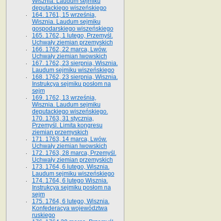
Wisznia. Laudum sejmiku
deputackiego wiszeńskiego
164. 1761, 15 września,
Wisznia. Laudum sejmiku
gospodarskiego wiszeńskiego
165. 1762, 1 lutego, Przemyśl.
Uchwały ziemian przemyskich
166. 1762, 22 marca, Lwów.
Uchwały ziemian lwowskich
167. 1762, 23 sierpnia, Wisznia.
Laudum sejmiku wiszeńskiego
168. 1762, 23 sierpnia, Wisznia.
Instrukcya sejmiku posłom na
sejm
169. 1762, 13 września,
Wisznia. Laudum sejmiku
deputackiego wiszeńskiego.
170. 1763, 31 stycznia,
Przemyśl. Limita kongresu
ziemian przemyskich
171. 1763, 14 marca, Lwów.
Uchwały ziemian lwowskich
172. 1763, 28 marca, Przemyśl.
Uchwały ziemian przemyskich
173. 1764, 6 lutego, Wisznia.
Laudum sejmiku wiszeńskiego
174. 1764, 6 lutego Wisznia.
Instrukcya sejmiku posłom na
sejm
175. 1764, 6 lutego, Wisznia.
Konfederacya województwa
ruskiego