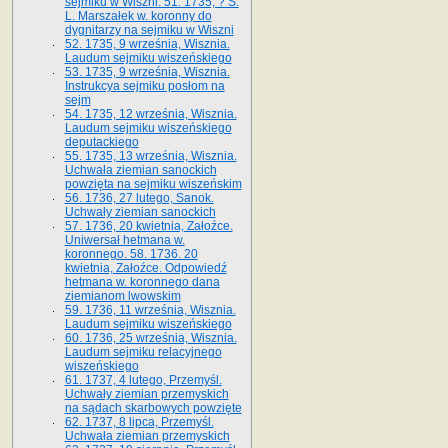
sejmiku w Wiszni. 51. 1735, ? S.
L. Marszałek w. koronny do
dygnitarzy na sejmiku w Wiszni
52. 1735, 9 września, Wisznia.
Laudum sejmiku wiszeńskiego
53. 1735, 9 września, Wisznia.
Instrukcya sejmiku posłom na
sejm
54. 1735, 12 września, Wisznia.
Laudum sejmiku wiszeńskiego
deputackiego
55. 1735, 13 września, Wisznia.
Uchwała ziemian sanockich
powzięta na sejmiku wiszeńskim
56. 1736, 27 lutego, Sanok.
Uchwały ziemian sanockich
57. 1736, 20 kwietnia, Załoźce.
Uniwersał hetmana w.
koronnego. 58. 1736. 20
kwietnia, Załoźce. Odpowiedź
hetmana w. koronnego dana
ziemianom lwowskim
59. 1736, 11 września, Wisznia.
Laudum sejmiku wiszeńskiego
60. 1736, 25 września, Wisznia.
Laudum sejmiku relacyjnego
wiszeńskiego
61. 1737, 4 lutego, Przemyśl.
Uchwały ziemian przemyskich
na sądach skarbowych powzięte
62. 1737, 8 lipca, Przemyśl.
Uchwała ziemian przemyskich