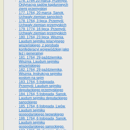
176. 1764 20 marca, Przemyśl.
Ordynacya sądów kapturowych
ziemi przemyskiej
177. 1764, 20 marca, Sanok.
Uchwały ziemian sanockich
178. 1764, 3 lipca, Przemyśl.
Uchwały ziemian przemyskich
179. 1774, 16 lipca, Przemyśl.
Uchwały ziemian przemyskich
180. 1764, 23 lipca, Wisznia.
Laudum sejmiku relacyjnego
wiszeńskiego, z aprobatą
konfederacyi wojewódzkiej jako
też i generalnej
181. 1764, 29 października,
Wisznia. Laudum sejmiku
wiszeńskiego
182. 1764, 29 października,
Wisznia. Instrukcya sejmiku
posłom na sejm
183. 1764, 5 listopada,
Przemyśl. Laudum sejmiku
deputackiego przemyskiego
184. 1764, 5 listopada, Sanok.
Laudum sejmiku deputackiego
sanockiego
185. 1764, 6 listopada, Lwów.
Laudum sejmiku
gospodarskiego lwowskiego
186. 1764, 6 listopada, Sanok.
Laudum sejmiku
gospodarskiego sanockiego.