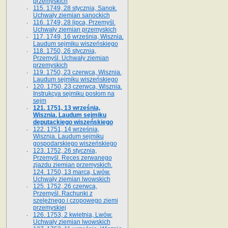
przemyskich
115. 1749, 28 stycznia, Sanok.
Uchwały ziemian sanockich
116. 1749, 28 lipca, Przemyśl.
Uchwały ziemian przemyskich
117. 1749, 16 września, Wisznia.
Laudum sejmiku wiszeńskiego
118. 1750, 26 stycznia,
Przemyśl. Uchwały ziemian
przemyskich
119. 1750, 23 czerwca, Wisznia.
Laudum sejmiku wiszeńskiego
120. 1750, 23 czerwca, Wisznia.
Instrukcya sejmiku posłom na
sejm
121. 1751, 13 września,
Wisznia. Laudum sejmiku
deputackiego wiszeńskiego
122. 1751, 14 września,
Wisznia. Laudum sejmiku
gospodarskiego wiszeńskiego
123. 1752, 26 stycznia,
Przemyśl. Reces zerwanego
zjazdu ziemian przemyskich.
124. 1750, 13 marca, Lwów.
Uchwały ziemian lwowskich
125. 1752, 26 czerwca,
Przemyśl. Rachunki z
szelężnego i czopowego ziemi
przemyskiej
126. 1753, 2 kwietnia, Lwów.
Uchwały ziemian lwowskich