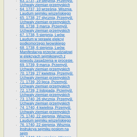
63. 1737, 19 sierpnia, Przemyśl.
Uchwały ziemian przemyskich
64. 1737, 10 września, Wisznia.
Laudum sejmiku wiszeńskiego
65. 1738, 27 stycznia, Przemyśl.
Uchwały ziemian przemyskich­­.
66. 1738, 3 marca, Przemyśl.
Uchwały ziemian przemyskich­
67. 1738, 5 sierpnia, Lwów.
Laudum w sprawie elekcyi
podkomorzego lwowskiego
68. 1738, 6 sierpnia, Lwów.
Manifestacya przeciw udziałowi
w elekcyach sejmikowych z
powodu zasądzenia w procesie.
69. 1739, 9 marca, Przemyśl.
Uchwały ziemian przemyskich
70. 1739, 27 kwietnia, Przemyśl.
Uchwały ziemian przemyskich
71. 1739, 20 lipca, Przemyśl.
Uchwały ziemian przemyskich
72. 1739, 2 listopada, Przemyśl.
Uchwały ziemian przemyskich
73. 1740, 26 stycznia, Przemyśl.
Uchwały ziemian przemyskich
74. 1740, 4 kwietnia, Przemyśl.
Uchwały ziemian przemyskich
75. 1740, 22 sierpnia, Wisznia.
Laudum sejmiku wiszeńskiego
76. 1740, 22 sierpnia, Wisznia.
Instrukcya sejmiku posłom na
sejm