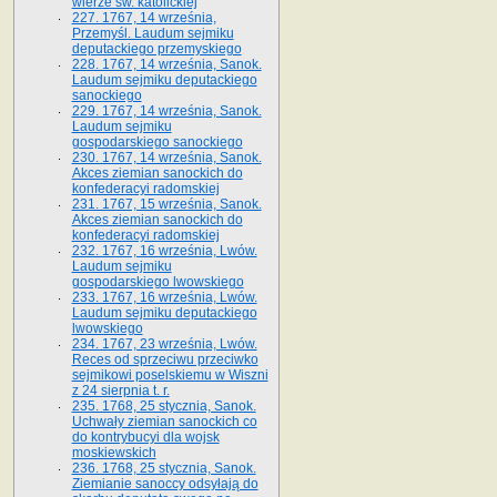
wierze św. ka­tolickiej
227. 1767, 14 września,
Przemyśl. Laudum sejmiku
deputackiego przemyskiego
228. 1767, 14 września, Sanok.
Laudum sejmiku deputackiego
sanockiego
229. 1767, 14 września, Sanok.
Laudum sejmiku
gospodarskiego sanockiego
230. 1767, 14 września, Sanok.
Akces ziemian sanockich do
konfederacyi radomskiej
231. 1767, 15 września, Sanok.
Akces ziemian sanockich do
konfederacyi radomskiej
232. 1767, 16 września, Lwów.
Laudum sejmiku
gospodarskiego lwowskiego
233. 1767, 16 września, Lwów.
Laudum sejmiku deputackiego
lwowskiego
234. 1767, 23 września, Lwów.
Reces od sprzeciwu przeciwko
sejmikowi poselskiemu w Wiszni
z 24 sierpnia t. r.
235. 1768, 25 stycznia, Sanok.
Uchwały ziemian sanockich co
do kontrybucyi dla wojsk
moskiewskich
236. 1768, 25 stycznia, Sanok.
Ziemianie sanoccy odsyłają do