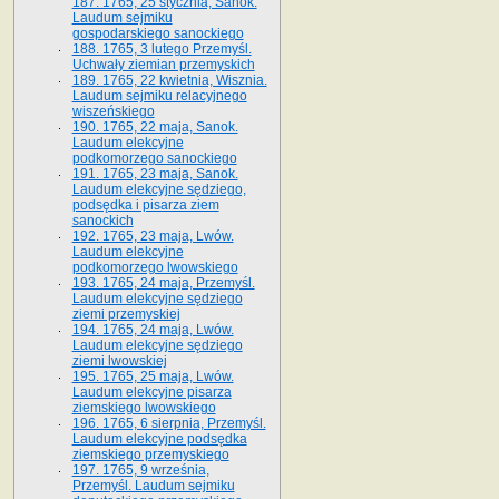
187. 1765, 25 stycznia, Sanok.
Laudum sejmiku
gospodarskiego sanockiego
188. 1765, 3 lutego Przemyśl.
Uchwały ziemian przemyskich
189. 1765, 22 kwietnia, Wisznia.
Laudum sejmiku relacyjnego
wiszeńskiego
190. 1765, 22 maja, Sanok.
Laudum elekcyjne
podkomorzego sanockiego
191. 1765, 23 maja, Sanok.
Laudum elekcyjne sędziego,
podsędka i pisarza ziem
sanockich
192. 1765, 23 maja, Lwów.
Laudum elekcyjne
podkomorzego lwowskiego
193. 1765, 24 maja, Przemyśl.
Laudum elekcyjne sędziego
ziemi przemyskiej
194. 1765, 24 maja, Lwów.
Laudum elekcyjne sędziego
ziemi lwowskiej
195. 1765, 25 maja, Lwów.
Laudum elekcyjne pisarza
ziemskiego lwowskiego
196. 1765, 6 sierpnia, Przemyśl.
Laudum elekcyjne podsędka
ziemskiego przemyskiego
197. 1765, 9 września,
Przemyśl. Laudum sejmiku