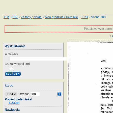
ICM
›
DIR
›
Zasoby polskie
›
Akta grodzkie i ziemskie
›
T. 23
› strona 288
Podstawowym adrese
«
Wyszukiwanie
w książce
szukaj w całej serii
Idź do
strona:
Pobierz pełen tekst
T. 23.txt
Nawigacja