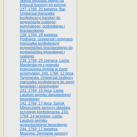
skarbu deputata swego na
trybunał koronny po pensyę
237. 1768, 20 kwietnia, Bar.
Uniwersał marszałka
konfederacyi barskiej do
województw ruskiego,
wołyńskiego, podolskiego i
bracławskiego
238. 1768, 29 kwietnia,
Podhajce. Uniwersał i ordynans
marszałka konfederacyi
województwa bracławskiego do
wo­jewództwa kijowskiego i
ruskiego
239. 1768, 25 czerwca, Lwów.
Manifestacya z powodu
przeciążenia dymów w ziemi
przemyskiej. 240. 1768, 12 lipca,
Targowiska. Uniwersał zastępcy
marszałka konfederacyi do ziemi
lwowskiej i przemyskiej
241. 1768, 15 lipca, Lwów.
Laudum sejmiku deputackiego
lwowskiego
242. 1768, 17 lipca, Sanok.
Mieszczanie sanoccy składają
przysięgę konfederacką. 243.
1768, 14 września, Lwów.
Laudum sejmiku
gospodarskiego lwowskiego
244. 1769, 17 kwietnia,
Muszyna. Ziemianie sanoccy