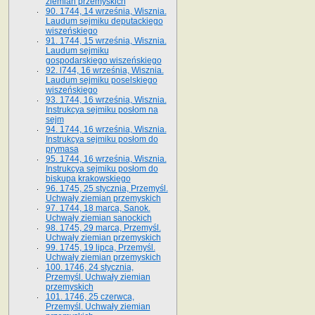
ziemian przemyskich
90. 1744, 14 września, Wisznia.
Laudum sejmiku deputackiego
wiszeńskiego
91. 1744, 15 września, Wisznia.
Laudum sejmiku
gospodarskiego wiszeńskiego
92. l744, 16 września, Wisznia.
Laudum sejmiku poselskiego
wiszeńskiego
93. 1744, 16 września, Wisznia.
Instrukcya sejmiku posłom na
sejm
94. 1744, 16 września, Wisznia.
Instrukcya sejmiku posłom do
prymasa
95. 1744, 16 września, Wisznia.
Instrukcya sejmiku posłom do
biskupa krakowskiego
96. 1745, 25 stycznia, Przemyśl.
Uchwały ziemian przemyskich
97. 1744, 18 marca, Sanok.
Uchwały ziemian sanockich
98. 1745, 29 marca, Przemyśl.
Uchwały ziemian przemyskich
99. 1745, 19 lipca, Przemyśl.
Uchwały ziemian przemyskich
100. 1746, 24 stycznia,
Przemyśl. Uchwały ziemian
przemyskich
101. 1746, 25 czerwca,
Przemyśl. Uchwały ziemian