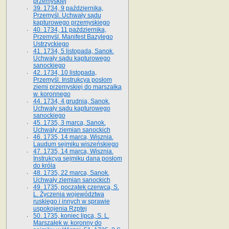
przemyskiej
39. 1734, 9 października,
Przemyśl. Uchwały sądu
kapturowego przemyskiego
40. 1734, 11 października,
Przemyśl. Manifest Bazylego
Ustrzyckiego
41. 1734, 5 listopada, Sanok.
Uchwały sądu kapturowego
sanockiego
42. 1734, 10 listopada,
Przemyśl. Instrukcya posłom
ziemi przemyskiej do marszałka
w. koronnego
44. 1734, 4 grudnia, Sanok.
Uchwały sądu kapturowego
sanockiego
45. 1735, 3 marca, Sanok.
Uchwały ziemian sanockich
46. 1735, 14 marca, Wisznia.
Laudum sejmiku wiszeńskiego
47. 1735, 14 marca, Wisznia.
Instrukcya sejmiku dana posłom
do króla
48. 1735, 22 marca, Sanok.
Uchwały ziemian sanockich
49. 1735, początek czerwca, S.
L. Życzenia województwa
ruskiego i innych w sprawie
uspokojenia Rzptej
50. 1735, koniec lipca, S. L.
Marszałek w. koronny do