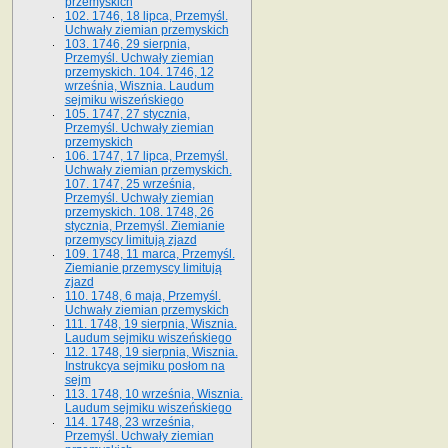
przemyskich
102. 1746, 18 lipca, Przemyśl.
Uchwały ziemian przemyskich
103. 1746, 29 sierpnia,
Przemyśl. Uchwały ziemian
przemyskich. 104. 1746, 12
września, Wisznia. Laudum
sejmiku wiszeńskiego
105. 1747, 27 stycznia,
Przemyśl. Uchwały ziemian
przemyskich
106. 1747, 17 lipca, Przemyśl.
Uchwały ziemian przemyskich.
107. 1747, 25 września,
Przemyśl. Uchwały ziemian
przemyskich. 108. 1748, 26
stycznia, Przemyśl. Ziemianie
przemyscy limitują zjazd
109. 1748, 11 marca, Przemyśl.
Ziemianie przemyscy limitują
zjazd
110. 1748, 6 maja, Przemyśl.
Uchwały ziemian przemyskich
111. 1748, 19 sierpnia, Wisznia.
Laudum sejmiku wiszeńskiego
112. 1748, 19 sierpnia, Wisznia.
Instrukcya sejmiku posłom na
sejm
113. 1748, 10 września, Wisznia.
Laudum sejmiku wiszeńskiego
114. 1748, 23 września,
Przemyśl. Uchwały ziemian