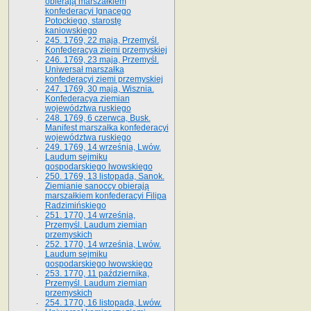
obierają marszałkiem
konfederacyi Ignacego
Potockiego, starostę
kaniowskiego
245. 1769, 22 maja, Przemyśl.
Konfederacya ziemi przemyskiej
246. 1769, 23 maja, Przemyśl.
Uniwersał marszałka
konfederacyi ziemi przemyskiej
247. 1769, 30 maja, Wisznia.
Konfederacya ziemian
województwa ruskiego
248. 1769, 6 czerwca, Busk.
Manifest marszałka konfederacyi
województwa ruskiego
249. 1769, 14 września, Lwów.
Laudum sejmiku
gospodarskiego lwowskiego
250. 1769, 13 listopada, Sanok.
Ziemianie sanoccy obierają
marszałkiem konfederacyi Filipa
Radzimińskiego
251. 1770, 14 września,
Przemyśl. Laudum ziemian
przemyskich
252. 1770, 14 września, Lwów.
Laudum sejmiku
gospodarskiego lwowskiego
253. 1770, 11 października,
Przemyśl. Laudum ziemian
przemyskich
254. 1770, 16 listopada, Lwów.