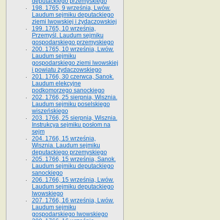
deputackiego przemyskiego
198. 1765, 9 września, Lwów.
Laudum sejmiku deputackiego
ziemi lwowskiej i żydaczowskiej
199. 1765, 10 września,
Przemyśl. Laudum sejmiku
gospodarskiego przemyskiego
200. 1765, 10 września, Lwów.
Laudum sejmiku
gospodarskiego ziemi lwowskiej
i powiatu żydaczowskiego
201. 1766, 30 czerwca, Sanok.
Laudum elekcyjne
podkomorzego sanockiego
202. 1766, 25 sierpnia, Wisznia.
Laudum sejmiku poselskiego
wiszeńskiego
203. 1766, 25 sierpnia, Wisznia.
Instrukcya sejmiku posłom na
sejm
204. 1766, 15 września,
Wisznia. Laudum sejmiku
deputackiego przemyskiego
205. 1766, 15 września, Sanok.
Laudum sejmiku deputackiego
sanockiego
206. 1766, 15 września, Lwów.
Laudum sejmiku deputackiego
lwowskiego
207. 1766, 16 września, Lwów.
Laudum sejmiku
gospodarskiego lwowskiego