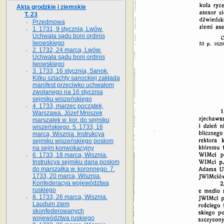
Akta grodzkie i ziemskie
T. 23
Przedmowa
1. 1731, 9 stycznia, Lwów.
Uchwała sądu boni ordinis
lwowskiego
2. 1732, 24 marca, Lwów.
Uchwała sądu boni ordinis
lwowskiego
3. 1733, 16 stycznia, Sanok.
Kilku szlachty sanockiej zakłada
manifest przeciwko uchwałom
zwołanego na 16 stycz­nia
sejmiku wiszeńskiego
4. 1733, marzec początek,
Warszawa. Józef Mniszek
marszałek w. kor. do sejmiku
wiszeńskiego. 5. 1733, 16
marca, Wisznia. Instrukcya
sejmiku wiszeńskiego posłom
na sejm konwokacyjny
6. 1733, 18 marca, Wisznia.
Instrukcya sejmiku dana posłom
do marszałka w. koronnego. 7.
1733, 20 marca, Wisznia.
Konfederacya województwa
ruskiego
8. 1733, 26 marca, Wisznia.
Laudum ziem
skonfederowanych
województwa ruskiego