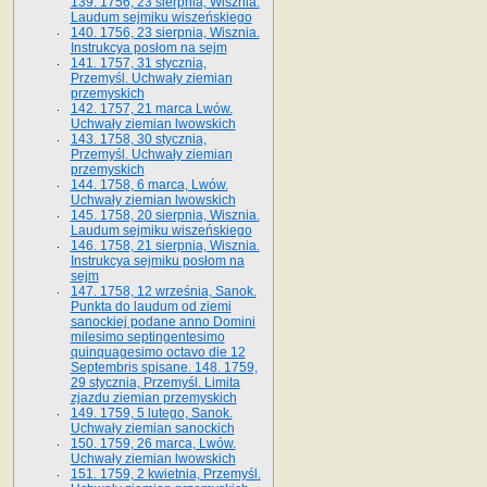
139. 1756, 23 sierpnia, Wisznia.
Laudum sejmiku wiszeńskiego
140. 1756, 23 sierpnia, Wisznia.
Instrukcya posłom na sejm
141. 1757, 31 stycznia,
Przemyśl. Uchwały ziemian
przemyskich
142. 1757, 21 marca Lwów.
Uchwały ziemian lwowskich
143. 1758, 30 stycznia,
Przemyśl. Uchwały ziemian
przemyskich
144. 1758, 6 marca, Lwów.
Uchwały ziemian lwowskich
145. 1758, 20 sierpnia, Wisznia.
Laudum sejmiku wiszeńskiego
146. 1758, 21 sierpnia, Wisznia.
Instrukcya sejmiku posłom na
sejm
147. 1758, 12 września, Sanok.
Punkta do laudum od ziemi
sanockiej podane anno Domini
milesimo septingentesimo
quinquagesimo octavo die 12
Septembris spisane. 148. 1759,
29 stycznia, Przemyśl. Limita
zjazdu ziemian przemyskich
149. 1759, 5 lutego, Sanok.
Uchwały ziemian sanockich
150. 1759, 26 marca, Lwów.
Uchwały ziemian lwowskich
151. 1759, 2 kwietnia, Przemyśl.