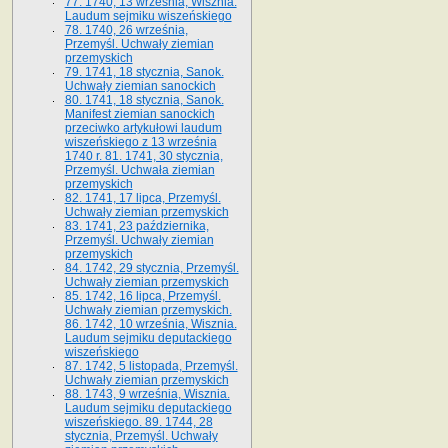
77. 1740, 13 września, Wisznia.
Laudum sejmiku wiszeńskiego
78. 1740, 26 września,
Przemyśl. Uchwały ziemian
przemyskich
79. 1741, 18 stycznia, Sanok.
Uchwały ziemian sanockich
80. 1741, 18 stycznia, Sanok.
Manifest ziemian sanockich
przeciwko artykułowi laudum
wiszeńskiego z 13 wrze­śnia
1740 r. 81. 1741, 30 stycznia,
Przemyśl. Uchwała ziemian
przemyskich
82. 1741, 17 lipca, Przemyśl.
Uchwały ziemian przemyskich
83. 1741, 23 października,
Przemyśl. Uchwały ziemian
przemyskich
84. 1742, 29 stycznia, Przemyśl.
Uchwały ziemian przemyskich
85. 1742, 16 lipca, Przemyśl.
Uchwały ziemian przemyskich.
86. 1742, 10 września, Wisznia.
Laudum sejmiku deputackiego
wiszeńskiego
87. 1742, 5 listopada, Przemyśl.
Uchwały ziemian przemyskich
88. 1743, 9 września, Wisznia.
Laudum sejmiku deputackiego
wiszeńskiego. 89. 1744, 28
stycznia, Przemyśl. Uchwały