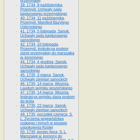
przemyskiej
39. 1734, 9 października,
Przemyśl. Uchwały sądu
kapturowego przemyskiego
40. 1734, 11 października,
Przemyśl. Manifest Bazylego
Ustrzyckiego
41. 1734, 5 listopada, Sanok.
Uchwały sądu kapturowego
sanockiego
42. 1734, 10 listopada,
Przemyśl. Instrukcya posłom
ziemi przemyskiej do marszałka
w. koronnego
44. 1734, 4 grudnia, Sanok.
Uchwały sądu kapturowego
sanockiego
45. 1735, 3 marca, Sanok.
Uchwały ziemian sanockich
46. 1735, 14 marca, Wisznia.
Laudum sejmiku wiszeńskiego
47. 1735, 14 marca, Wisznia.
Instrukcya sejmiku dana posłom
do króla
48. 1735, 22 marca, Sanok.
Uchwały ziemian sanockich
49. 1735, początek czerwca, S.
L. Życzenia województwa
ruskiego i innych w sprawie
uspokojenia Rzptej
50. 1735, koniec lipca, S. L.
Marszałek w. koronny do