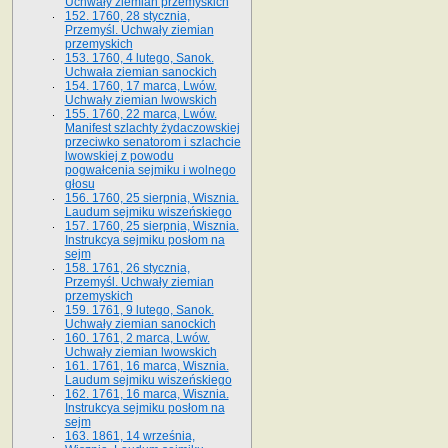
Uchwały ziemian przemyskich
152. 1760, 28 stycznia,
Przemyśl. Uchwały ziemian
przemyskich
153. 1760, 4 lutego, Sanok.
Uchwała ziemian sanockich
154. 1760, 17 marca, Lwów.
Uchwały ziemian lwowskich
155. 1760, 22 marca, Lwów.
Manifest szlachty żydaczowskiej
przeciwko senatorom i szlachcie
lwowskiej z po­wodu
pogwałcenia sejmiku i wolnego
głosu
156. 1760, 25 sierpnia, Wisznia.
Laudum sejmiku wiszeńskiego
157. 1760, 25 sierpnia, Wisznia.
Instrukcya sejmiku posłom na
sejm
158. 1761, 26 stycznia,
Przemyśl. Uchwały ziemian
przemyskich
159. 1761, 9 lutego, Sanok.
Uchwały ziemian sanockich
160. 1761, 2 marca, Lwów.
Uchwały ziemian lwowskich
161. 1761, 16 marca, Wisznia.
Laudum sejmiku wiszeńskiego
162. 1761, 16 marca, Wisznia.
Instrukcya sejmiku posłom na
sejm
163. 1861, 14 września,