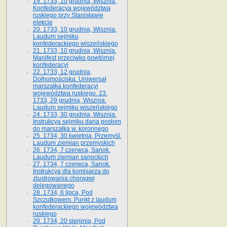
19. 1733, 10 grudnia, Wisznia.
Konfederacya województwa
ruskiego przy Stanisławie
elekcie
20. 1733, 10 grudnia, Wisznia.
Laudum sejmiku
konfederackiego wiszeńskiego
21. 1733, 10 grudnia, Wisznia.
Manifest przeciwko powtórnej
konfederacyi
22. 1733, 12 grudnia,
Dołhomościska. Uniwersał
marszałka konfederacyi
województwa ruskiego. 23.
1733, 29 grudnia, Wisznia.
Laudum sejmiku wiszeńskiego
24. 1733, 30 grudnia, Wisznia.
Instrukcya sejmiku dana posłom
do marszałka w. koronnego
25. 1734, 30 kwietnia, Przemyśl.
Laudum ziemian przemyskich
26. 1734, 7 czerwca, Sanok.
Laudum ziemian sanockich
27. 1734, 7 czerwca, Sanok.
Instrukcya dla komisarza do
zlustrowania chorągwi
delegowanego
28. 1734, 6 lipca, Pod
Szczutkowem. Punkt z laudum
konfederackiego województwa
ruskiego
29. 1734, 20 sierpnia, Pod