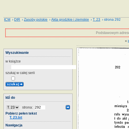
ICM
›
DIR
›
Zasoby polskie
›
Akta grodzkie i ziemskie
›
T. 23
› strona 292
Podstawowym adrese
«
Wyszukiwanie
w książce
szukaj w całej serii
Idź do
strona:
Pobierz pełen tekst
T. 23.txt
Nawigacja