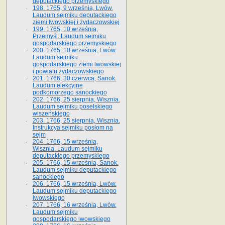
deputackiego przemyskiego
198. 1765, 9 września, Lwów.
Laudum sejmiku deputackiego
ziemi lwowskiej i żydaczowskiej
199. 1765, 10 września,
Przemyśl. Laudum sejmiku
gospodarskiego przemyskiego
200. 1765, 10 września, Lwów.
Laudum sejmiku
gospodarskiego ziemi lwowskiej
i powiatu żydaczowskiego
201. 1766, 30 czerwca, Sanok.
Laudum elekcyjne
podkomorzego sanockiego
202. 1766, 25 sierpnia, Wisznia.
Laudum sejmiku poselskiego
wiszeńskiego
203. 1766, 25 sierpnia, Wisznia.
Instrukcya sejmiku posłom na
sejm
204. 1766, 15 września,
Wisznia. Laudum sejmiku
deputackiego przemyskiego
205. 1766, 15 września, Sanok.
Laudum sejmiku deputackiego
sanockiego
206. 1766, 15 września, Lwów.
Laudum sejmiku deputackiego
lwowskiego
207. 1766, 16 września, Lwów.
Laudum sejmiku
gospodarskiego lwowskiego