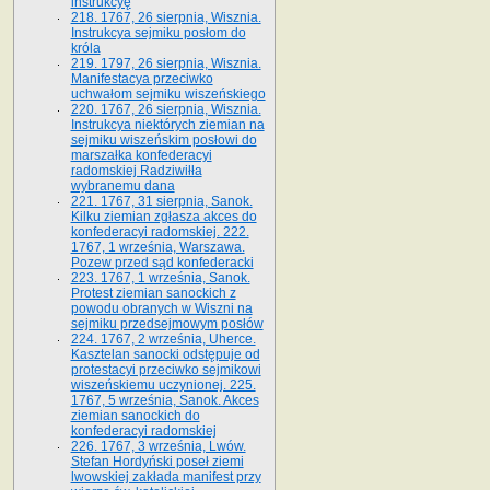
instrukcyę
218. 1767, 26 sierpnia, Wisznia.
Instrukcya sejmiku posłom do
króla
219. 1797, 26 sierpnia, Wisznia.
Manifestacya przeciwko
uchwałom sejmiku wiszeńskiego
220. 1767, 26 sierpnia, Wisznia.
Instrukcya niektórych ziemian na
sejmiku wiszeńskim posłowi do
marszałka konfe­deracyi
radomskiej Radziwiłła
wybranemu dana
221. 1767, 31 sierpnia, Sanok.
Kilku ziemian zgłasza akces do
konfederacyi radomskiej. 222.
1767, 1 września, Warszawa.
Pozew przed sąd konfederacki
223. 1767, 1 września, Sanok.
Protest ziemian sanockich z
powodu obranych w Wiszni na
sejmiku przedsejmo­wym posłów
224. 1767, 2 września, Uherce.
Kasztelan sanocki odstępuje od
protestacyi przeciwko sejmikowi
wiszeńskiemu uczynionej. 225.
1767, 5 września, Sanok. Akces
ziemian sanockich do
konfederacyi radomskiej
226. 1767, 3 września, Lwów.
Stefan Hordyński poseł ziemi
lwowskiej zakłada manifest przy