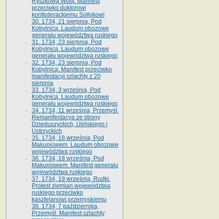
Ryszkową Wolą. Manifest
przeciwko duktorowi
konfederackiemu Sołtykowi
30. 1734, 21 sierpnia, Pod
Kobylnicą. Laudum obozowe
generału województwa ruskiego
31. 1734, 23 sierpnia, Pod
Kobylnicą. Laudum obozowe
generału województwa ruskiego
32. 1734, 23 sierpnia, Pod
Kobylnicą. Manifest przeciwko
manifestacyi szlachty z 20
sierpnia
33. 1734, 3 września, Pod
Kobylnicą. Laudum obozowe
generału województwa ruskiego
34. 1734, 11 września, Przemyśl.
Remanifestacya ze strony
Dzieduszyckich, Ulińskiego i
Ustrzyckich
35. 1734, 18 września, Pod
Makuniowem. Laudum obozowe
województwa ruskiego
36. 1734, 18 września, Pod
Makuniowem. Manifest generału
województwa ruskiego
37. 1734, 19 września, Rudki.
Protest ziemian województwa
ruskiego przeciwko
kasztelanowi przemyskiemu
38. 1734, 7 października,
Przemyśl. Manifest szlachty