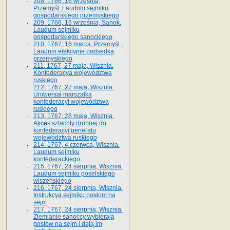
208. 1766, 16 września,
Przemyśl. Laudum sejmiku
gospodarskiego przemyskiego
209. 1766, 16 września, Sanok.
Laudum sejmiku
gospodarskiego sanockiego
210. 1767, 16 marca, Przemyśl.
Laudum elekcyjne podsędka
przemyskiego
211. 1767, 27 maja, Wisznia.
Konfederacya województwa
ruskiego
212. 1767, 27 maja, Wisznia.
Uniwersał marszałka
konfederacyi województwa
ruskiego
213. 1767, 28 maja, Wisznia.
Akces szlachty drobnej do
konfederacyi generału
województwa ruskiego
214. 1767, 4 czerwca, Wisznia.
Laudum sejmiku
konfederackiego
215. 1767, 24 sierpnia, Wisznia.
Laudum sejmiku poselskiego
wiszeńskiego
216. 1767, 24 sierpnia, Wisznia.
Instrukcya sejmiku posłom na
sejm
217. 1767, 24 sierpnia, Wisznia.
Ziemianie sanoccy wybierają
posłów na sejm i dają im