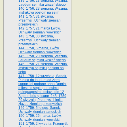
139. 1756, 23 sierpnia, Wisznia.
Laudum sejmiku wiszeńskiego
140. 1756, 23 sierpnia, Wisznia.
Instrukcya posłom na sejm
141. 1757, 31 stycznia,
Przemyśl. Uchwały ziemian
przemyskich
142. 1757, 21 marca Lwów.
Uchwały ziemian lwowskich
143. 1758, 30 stycznia,
Przemyśl. Uchwały ziemian
przemyskich
144. 1758, 6 marca, Lwów.
Uchwały ziemian lwowskich
145. 1758, 20 sierpnia, Wisznia.
Laudum sejmiku wiszeńskiego
146. 1758, 21 sierpnia, Wisznia.
Instrukcya sejmiku posłom na
sejm
147. 1758, 12 września, Sanok.
Punkta do laudum od ziemi
sanockiej podane anno Domini
milesimo septingentesimo
quinquagesimo octavo die 12
Septembris spisane. 148. 1759,
29 stycznia, Przemyśl. Limita
zjazdu ziemian przemyskich
149. 1759, 5 lutego, Sanok.
Uchwały ziemian sanockich
150. 1759, 26 marca, Lwów.
Uchwały ziemian lwowskich
151. 1759, 2 kwietnia, Przemyśl.