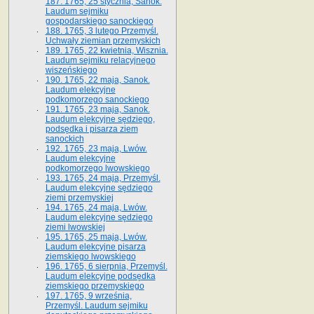
187. 1765, 25 stycznia, Sanok.
Laudum sejmiku
gospodarskiego sanockiego
188. 1765, 3 lutego Przemyśl.
Uchwały ziemian przemyskich
189. 1765, 22 kwietnia, Wisznia.
Laudum sejmiku relacyjnego
wiszeńskiego
190. 1765, 22 maja, Sanok.
Laudum elekcyjne
podkomorzego sanockiego
191. 1765, 23 maja, Sanok.
Laudum elekcyjne sędziego,
podsędka i pisarza ziem
sanockich
192. 1765, 23 maja, Lwów.
Laudum elekcyjne
podkomorzego lwowskiego
193. 1765, 24 maja, Przemyśl.
Laudum elekcyjne sędziego
ziemi przemyskiej
194. 1765, 24 maja, Lwów.
Laudum elekcyjne sędziego
ziemi lwowskiej
195. 1765, 25 maja, Lwów.
Laudum elekcyjne pisarza
ziemskiego lwowskiego
196. 1765, 6 sierpnia, Przemyśl.
Laudum elekcyjne podsędka
ziemskiego przemyskiego
197. 1765, 9 września,
Przemyśl. Laudum sejmiku