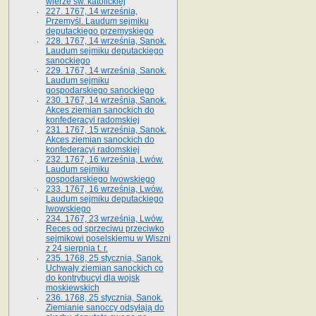
wierze św. ka­tolickiej
227. 1767, 14 września,
Przemyśl. Laudum sejmiku
deputackiego przemyskiego
228. 1767, 14 września, Sanok.
Laudum sejmiku deputackiego
sanockiego
229. 1767, 14 września, Sanok.
Laudum sejmiku
gospodarskiego sanockiego
230. 1767, 14 września, Sanok.
Akces ziemian sanockich do
konfederacyi radomskiej
231. 1767, 15 września, Sanok.
Akces ziemian sanockich do
konfederacyi radomskiej
232. 1767, 16 września, Lwów.
Laudum sejmiku
gospodarskiego lwowskiego
233. 1767, 16 września, Lwów.
Laudum sejmiku deputackiego
lwowskiego
234. 1767, 23 września, Lwów.
Reces od sprzeciwu przeciwko
sejmikowi poselskiemu w Wiszni
z 24 sierpnia t. r.
235. 1768, 25 stycznia, Sanok.
Uchwały ziemian sanockich co
do kontrybucyi dla wojsk
moskiewskich
236. 1768, 25 stycznia, Sanok.
Ziemianie sanoccy odsyłają do