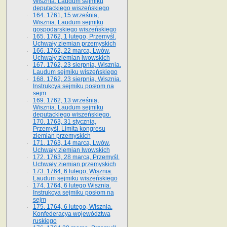
Wisznia. Laudum sejmiku
deputackiego wiszeńskiego
164. 1761, 15 września,
Wisznia. Laudum sejmiku
gospodarskiego wiszeńskiego
165. 1762, 1 lutego, Przemyśl.
Uchwały ziemian przemyskich
166. 1762, 22 marca, Lwów.
Uchwały ziemian lwowskich
167. 1762, 23 sierpnia, Wisznia.
Laudum sejmiku wiszeńskiego
168. 1762, 23 sierpnia, Wisznia.
Instrukcya sejmiku posłom na
sejm
169. 1762, 13 września,
Wisznia. Laudum sejmiku
deputackiego wiszeńskiego.
170. 1763, 31 stycznia,
Przemyśl. Limita kongresu
ziemian przemyskich
171. 1763, 14 marca, Lwów.
Uchwały ziemian lwowskich
172. 1763, 28 marca, Przemyśl.
Uchwały ziemian przemyskich
173. 1764, 6 lutego, Wisznia.
Laudum sejmiku wiszeńskiego
174. 1764, 6 lutego Wisznia.
Instrukcya sejmiku posłom na
sejm
175. 1764, 6 lutego, Wisznia.
Konfederacya województwa
ruskiego