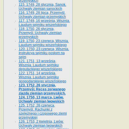
przemyskich
115. 1749, 28 stycznia, Sanok.
Uchwały ziemian sanockich
116. 1749, 28 lipca, Przemyśl.
Uchwały ziemian przemyskich
117. 1749, 16 września, Wisznia.
Laudum sejmiku wiszeńskiego
118. 1750, 26 stycznia,
Przemyśl. Uchwały ziemian
przemyskich
119. 1750, 23 czerwca, Wisznia.
Laudum sejmiku wiszeńskiego
120. 1750, 23 czerwca, Wisznia.
Instrukcya sejmiku posłom na
sejm
121. 1751, 13 września,
Wisznia. Laudum sejmiku
deputackiego wiszeńskiego
122. 1751, 14 września,
Wisznia. Laudum sejmiku
gospodarskiego wiszeńskiego
123. 1752, 26 stycznia,
Przemyśl. Reces zerwanego
zjazdu ziemian przemyskich.
124. 1750, 13 marca, Lwów.
Uchwały ziemian lwowskich
125. 1752, 26 czerwca,
Przemyśl. Rachunki z
szelężnego i czopowego ziemi
przemyskiej
126. 1753, 2 kwietnia, Lwów.
Uchwały ziemian lwowskich