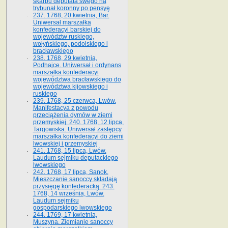
skarbu deputata swego na
trybunał koronny po pensyę
237. 1768, 20 kwietnia, Bar.
Uniwersał marszałka
konfederacyi barskiej do
województw ruskiego,
wołyńskiego, podolskiego i
bracławskiego
238. 1768, 29 kwietnia,
Podhajce. Uniwersał i ordynans
marszałka konfederacyi
województwa bracławskiego do
wo­jewództwa kijowskiego i
ruskiego
239. 1768, 25 czerwca, Lwów.
Manifestacya z powodu
przeciążenia dymów w ziemi
przemyskiej. 240. 1768, 12 lipca,
Targowiska. Uniwersał zastępcy
marszałka konfederacyi do ziemi
lwowskiej i przemyskiej
241. 1768, 15 lipca, Lwów.
Laudum sejmiku deputackiego
lwowskiego
242. 1768, 17 lipca, Sanok.
Mieszczanie sanoccy składają
przysięgę konfederacką. 243.
1768, 14 września, Lwów.
Laudum sejmiku
gospodarskiego lwowskiego
244. 1769, 17 kwietnia,
Muszyna. Ziemianie sanoccy