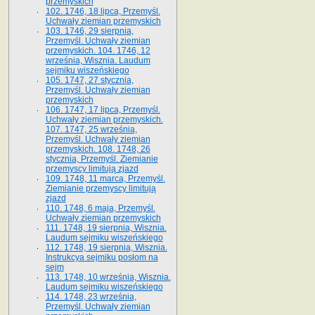
przemyskich
102. 1746, 18 lipca, Przemyśl.
Uchwały ziemian przemyskich
103. 1746, 29 sierpnia,
Przemyśl. Uchwały ziemian
przemyskich. 104. 1746, 12
września, Wisznia. Laudum
sejmiku wiszeńskiego
105. 1747, 27 stycznia,
Przemyśl. Uchwały ziemian
przemyskich
106. 1747, 17 lipca, Przemyśl.
Uchwały ziemian przemyskich.
107. 1747, 25 września,
Przemyśl. Uchwały ziemian
przemyskich. 108. 1748, 26
stycznia, Przemyśl. Ziemianie
przemyscy limitują zjazd
109. 1748, 11 marca, Przemyśl.
Ziemianie przemyscy limitują
zjazd
110. 1748, 6 maja, Przemyśl.
Uchwały ziemian przemyskich
111. 1748, 19 sierpnia, Wisznia.
Laudum sejmiku wiszeńskiego
112. 1748, 19 sierpnia, Wisznia.
Instrukcya sejmiku posłom na
sejm
113. 1748, 10 września, Wisznia.
Laudum sejmiku wiszeńskiego
114. 1748, 23 września,
Przemyśl. Uchwały ziemian