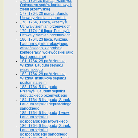
176. 1764 20 marca, Przemyśl.
Ordynacya sądów kapturowych
ziemi przemyskiej
177. 1764, 20 marca, Sanok.
Uchwały ziemian sanockich
178. 1764, 3 lipca, Przemyśl.
Uchwały ziemian przemyskich
179. 1774, 16 lipca, Przemyśl.
Uchwały ziemian przemyskich
180. 1764, 23 lipca, Wisznia.
Laudum sejmiku relacyjnego
wiszeńskiego, z aprobatą
konfederacyi wojewódzkiej jako
też i generalnej
181. 1764, 29 października,
Wisznia. Laudum sejmiku
wiszeńskiego
182. 1764, 29 października,
Wisznia. Instrukcya sejmiku
posłom na sejm
183. 1764, 5 listopada,
Przemyśl. Laudum sejmiku
deputackiego przemyskiego
184. 1764, 5 listopada, Sanok.
Laudum sejmiku deputackiego
sanockiego
185. 1764, 6 listopada, Lwów.
Laudum sejmiku
gospodarskiego lwowskiego
186. 1764, 6 listopada, Sanok.
Laudum sejmiku
gospodarskiego sanockiego.