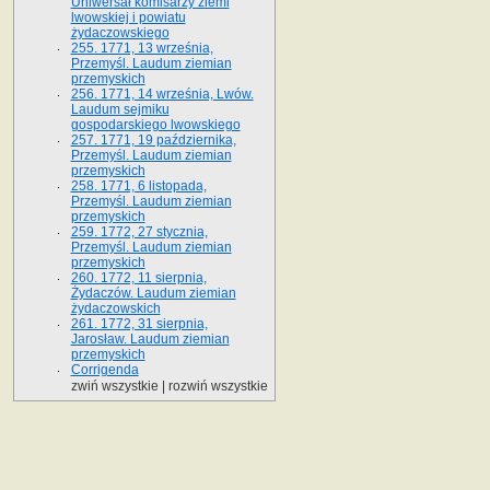
Uniwersał komisarzy ziemi
lwowskiej i powiatu
żydaczowskiego
255. 1771, 13 września,
Przemyśl. Laudum ziemian
przemyskich
256. 1771, 14 września, Lwów.
Laudum sejmiku
gospodarskiego lwowskiego
257. 1771, 19 października,
Przemyśl. Laudum ziemian
przemyskich
258. 1771, 6 listopada,
Przemyśl. Laudum ziemian
przemyskich
259. 1772, 27 stycznia,
Przemyśl. Laudum ziemian
przemyskich
260. 1772, 11 sierpnia,
Żydaczów. Laudum ziemian
żydaczowskich
261. 1772, 31 sierpnia,
Jarosław. Laudum ziemian
przemyskich
Corrigenda
zwiń wszystkie
|
rozwiń wszystkie