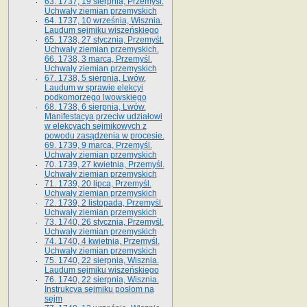
63. 1737, 19 sierpnia, Przemyśl.
Uchwały ziemian przemyskich
64. 1737, 10 września, Wisznia.
Laudum sejmiku wiszeńskiego
65. 1738, 27 stycznia, Przemyśl.
Uchwały ziemian przemyskich­­.
66. 1738, 3 marca, Przemyśl.
Uchwały ziemian przemyskich­
67. 1738, 5 sierpnia, Lwów.
Laudum w sprawie elekcyi
podkomorzego lwowskiego
68. 1738, 6 sierpnia, Lwów.
Manifestacya przeciw udziałowi
w elekcyach sejmikowych z
powodu zasądzenia w procesie.
69. 1739, 9 marca, Przemyśl.
Uchwały ziemian przemyskich
70. 1739, 27 kwietnia, Przemyśl.
Uchwały ziemian przemyskich
71. 1739, 20 lipca, Przemyśl.
Uchwały ziemian przemyskich
72. 1739, 2 listopada, Przemyśl.
Uchwały ziemian przemyskich
73. 1740, 26 stycznia, Przemyśl.
Uchwały ziemian przemyskich
74. 1740, 4 kwietnia, Przemyśl.
Uchwały ziemian przemyskich
75. 1740, 22 sierpnia, Wisznia.
Laudum sejmiku wiszeńskiego
76. 1740, 22 sierpnia, Wisznia.
Instrukcya sejmiku posłom na
sejm