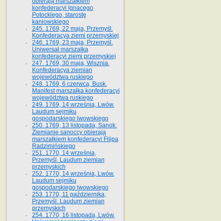
obierają marszałkiem
konfederacyi Ignacego
Potockiego, starostę
kaniowskiego
245. 1769, 22 maja, Przemyśl.
Konfederacya ziemi przemyskiej
246. 1769, 23 maja, Przemyśl.
Uniwersał marszałka
konfederacyi ziemi przemyskiej
247. 1769, 30 maja, Wisznia.
Konfederacya ziemian
województwa ruskiego
248. 1769, 6 czerwca, Busk.
Manifest marszałka konfederacyi
województwa ruskiego
249. 1769, 14 września, Lwów.
Laudum sejmiku
gospodarskiego lwowskiego
250. 1769, 13 listopada, Sanok.
Ziemianie sanoccy obierają
marszałkiem konfederacyi Filipa
Radzimińskiego
251. 1770, 14 września,
Przemyśl. Laudum ziemian
przemyskich
252. 1770, 14 września, Lwów.
Laudum sejmiku
gospodarskiego lwowskiego
253. 1770, 11 października,
Przemyśl. Laudum ziemian
przemyskich
254. 1770, 16 listopada, Lwów.