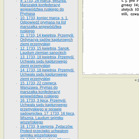
9. 1733, 26 marca, Wisznia.
Marszałek konfederacyi
województwa ruskiego do
Prymasa
10. 1733, koniec marca, s. 1.
Odpowiedź prymasa na list
marszałka województwa
ruskiego
11. 1733, 14 kwietnia, Przemyśl.
Ordynacya sądów kapturowych
ziemi przemyskiej
12. 1733, 15 kwietnia, Sanok.
Laudum ziemian sanockich
13. 1733, 18 kwietnia, Przemyśl.
Uchwała sądu kapturowego
ziemi przemyskiej
14. 1733, 18 kwietnia, Przemyśl.
Uchwała sądu kapturowego
ziemi przemyskiej
«
15. 1733, 22 czerwca,
Warszawa. Prymas do
marszałka konfederacyi
województwa ruskiego
16. 1733, 3 lipca, Przemyśl.
Uchwała sądu kapturowego
przemyskiego w sprawie
sądownictwa. 17. 1733, 16 lipca,
Wisznia. Laudum sejmiku
wiszeńskiego
18. 1733, 9 sierpnia, Żydaczów.
Protest przeciwko uchwałom
sejmiku wiszeńskiego