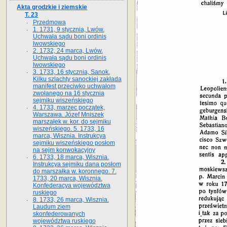
Akta grodzkie i ziemskie
T. 23
Przedmowa
1. 1731, 9 stycznia, Lwów.
Uchwała sądu boni ordinis
lwowskiego
2. 1732, 24 marca, Lwów.
Uchwała sądu boni ordinis
lwowskiego
3. 1733, 16 stycznia, Sanok.
Kilku szlachty sanockiej zakłada
manifest przeciwko uchwałom
zwołanego na 16 stycz­nia
sejmiku wiszeńskiego
4. 1733, marzec początek,
Warszawa. Józef Mniszek
marszałek w. kor. do sejmiku
wiszeńskiego. 5. 1733, 16
marca, Wisznia. Instrukcya
sejmiku wiszeńskiego posłom
na sejm konwokacyjny
6. 1733, 18 marca, Wisznia.
Instrukcya sejmiku dana posłom
do marszałka w. koronnego. 7.
1733, 20 marca, Wisznia.
Konfederacya województwa
ruskiego
8. 1733, 26 marca, Wisznia.
Laudum ziem
skonfederowanych
województwa ruskiego