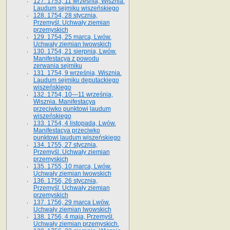
127. 1753, 11 września, Wisznia.
Laudum sejmiku wiszeńskiego
128. 1754, 28 stycznia,
Przemyśl. Uchwały ziemian
przemyskich
129. 1754, 25 marca, Lwów.
Uchwały ziemian lwowskich
130. 1754, 21 sierpnia, Lwów.
Manifestacya z powodu
zerwania sejmiku
131. 1754, 9 września, Wisznia.
Laudum sejmiku deputackiego
wiszeńskiego
132. 1754, 10—11 września,
Wisznia. Manifestacya
przeciwko punktowi laudum
wiszeńskiego
133. 1754, 4 listopada, Lwów.
Manifestacya przeciwko
punktowi laudum wiszeńskiego
134. 1755, 27 stycznia,
Przemyśl. Uchwały ziemian
przemyskich
135. 1755, 10 marca, Lwów.
Uchwały ziemian lwowskich
136. 1756, 26 stycznia,
Przemyśl. Uchwały ziemian
przemyskich
137. 1756, 29 marca Lwów.
Uchwały ziemian lwowskich
138. 1756, 4 maja, Przemyśl.
Uchwały ziemian przemyskich.