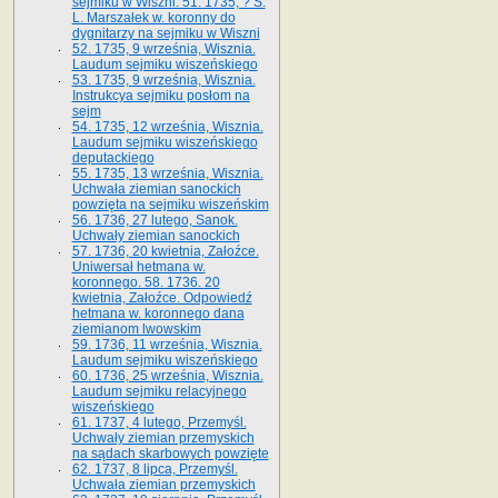
sejmiku w Wiszni. 51. 1735, ? S.
L. Marszałek w. koronny do
dygnitarzy na sejmiku w Wiszni
52. 1735, 9 września, Wisznia.
Laudum sejmiku wiszeńskiego
53. 1735, 9 września, Wisznia.
Instrukcya sejmiku posłom na
sejm
54. 1735, 12 września, Wisznia.
Laudum sejmiku wiszeńskiego
deputackiego
55. 1735, 13 września, Wisznia.
Uchwała ziemian sanockich
powzięta na sejmiku wiszeńskim
56. 1736, 27 lutego, Sanok.
Uchwały ziemian sanockich
57. 1736, 20 kwietnia, Załoźce.
Uniwersał hetmana w.
koronnego. 58. 1736. 20
kwietnia, Załoźce. Odpowiedź
hetmana w. koronnego dana
ziemianom lwowskim
59. 1736, 11 września, Wisznia.
Laudum sejmiku wiszeńskiego
60. 1736, 25 września, Wisznia.
Laudum sejmiku relacyjnego
wiszeńskiego
61. 1737, 4 lutego, Przemyśl.
Uchwały ziemian przemyskich
na sądach skarbowych powzięte
62. 1737, 8 lipca, Przemyśl.
Uchwała ziemian przemyskich