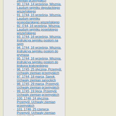
ziemian przemyskich
90. 1744, 14 września, Wisznia.
Laudum sejmiku deputackiego
wiszeńskiego
91. 1744, 15 września, Wisznia.
Laudum sejmiku
gospodarskiego wiszeńskiego
92. l744, 16 września, Wisznia.
Laudum sejmiku poselskiego
wiszeńskiego
93. 1744, 16 września, Wisznia.
Instrukcya sejmiku posłom na
sejm
94. 1744, 16 września, Wisznia.
Instrukcya sejmiku posłom do
prymasa
95. 1744, 16 września, Wisznia.
Instrukcya sejmiku posłom do
biskupa krakowskiego
96. 1745, 25 stycznia, Przemyśl.
Uchwały ziemian przemyskich
97. 1744, 18 marca, Sanok.
Uchwały ziemian sanockich
98. 1745, 29 marca, Przemyśl.
Uchwały ziemian przemyskich
99. 1745, 19 lipca, Przemyśl.
Uchwały ziemian przemyskich
100. 1746, 24 stycznia,
Przemyśl. Uchwały ziemian
przemyskich
101. 1746, 25 czerwca,
Przemyśl. Uchwały ziemian