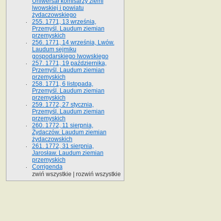
Uniwersał komisarzy ziemi
lwowskiej i powiatu
żydaczowskiego
255. 1771, 13 września,
Przemyśl. Laudum ziemian
przemyskich
256. 1771, 14 września, Lwów.
Laudum sejmiku
gospodarskiego lwowskiego
257. 1771, 19 października,
Przemyśl. Laudum ziemian
przemyskich
258. 1771, 6 listopada,
Przemyśl. Laudum ziemian
przemyskich
259. 1772, 27 stycznia,
Przemyśl. Laudum ziemian
przemyskich
260. 1772, 11 sierpnia,
Żydaczów. Laudum ziemian
żydaczowskich
261. 1772, 31 sierpnia,
Jarosław. Laudum ziemian
przemyskich
Corrigenda
zwiń wszystkie
|
rozwiń wszystkie