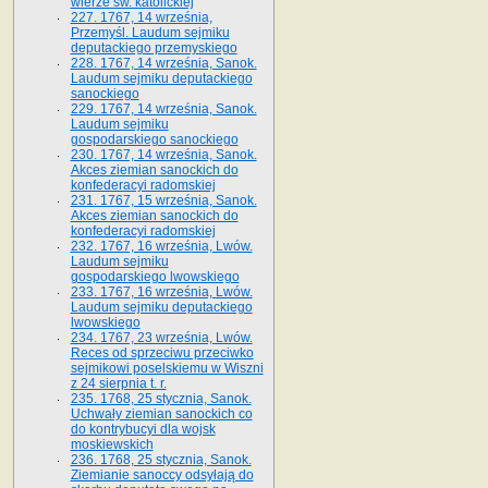
wierze św. ka­tolickiej
227. 1767, 14 września,
Przemyśl. Laudum sejmiku
deputackiego przemyskiego
228. 1767, 14 września, Sanok.
Laudum sejmiku deputackiego
sanockiego
229. 1767, 14 września, Sanok.
Laudum sejmiku
gospodarskiego sanockiego
230. 1767, 14 września, Sanok.
Akces ziemian sanockich do
konfederacyi radomskiej
231. 1767, 15 września, Sanok.
Akces ziemian sanockich do
konfederacyi radomskiej
232. 1767, 16 września, Lwów.
Laudum sejmiku
gospodarskiego lwowskiego
233. 1767, 16 września, Lwów.
Laudum sejmiku deputackiego
lwowskiego
234. 1767, 23 września, Lwów.
Reces od sprzeciwu przeciwko
sejmikowi poselskiemu w Wiszni
z 24 sierpnia t. r.
235. 1768, 25 stycznia, Sanok.
Uchwały ziemian sanockich co
do kontrybucyi dla wojsk
moskiewskich
236. 1768, 25 stycznia, Sanok.
Ziemianie sanoccy odsyłają do