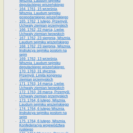
Wisznia. Laudum sejmiku
deputackiego wiszeńskiego
164. 1761, 15 września,
Wisznia. Laudum sejmiku
gospodarskiego wiszeńskiego
165. 1762, 1 lutego, Przemyśl.
Uchwały ziemian przemyskich
166. 1762, 22 marca, Lwów.
Uchwały ziemian lwowskich
167. 1762, 23 sierpnia, Wisznia.
Laudum sejmiku wiszeńskiego
168. 1762, 23 sierpnia, Wisznia.
Instrukcya sejmiku posłom na
sejm
169. 1762, 13 września,
Wisznia. Laudum sejmiku
deputackiego wiszeńskiego.
170. 1763, 31 stycznia,
Przemyśl. Limita kongresu
ziemian przemyskich
171. 1763, 14 marca, Lwów.
Uchwały ziemian lwowskich
172. 1763, 28 marca, Przemyśl.
Uchwały ziemian przemyskich
173. 1764, 6 lutego, Wisznia.
Laudum sejmiku wiszeńskiego
174. 1764, 6 lutego Wisznia.
Instrukcya sejmiku posłom na
sejm
175. 1764, 6 lutego, Wisznia.
Konfederacya województwa
ruskiego