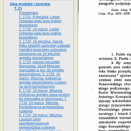
Akta grodzkie i ziemskie
T. 23
Przedmowa
1. 1731, 9 stycznia, Lwów.
Uchwała sądu boni ordinis
lwowskiego
2. 1732, 24 marca, Lwów.
Uchwała sądu boni ordinis
lwowskiego
3. 1733, 16 stycznia, Sanok.
Kilku szlachty sanockiej zakłada
manifest przeciwko uchwałom
zwołanego na 16 stycz­nia
sejmiku wiszeńskiego
4. 1733, marzec początek,
Warszawa. Józef Mniszek
marszałek w. kor. do sejmiku
wiszeńskiego. 5. 1733, 16
marca, Wisznia. Instrukcya
sejmiku wiszeńskiego posłom
na sejm konwokacyjny
6. 1733, 18 marca, Wisznia.
Instrukcya sejmiku dana posłom
do marszałka w. koronnego. 7.
1733, 20 marca, Wisznia.
Konfederacya województwa
ruskiego
8. 1733, 26 marca, Wisznia.
Laudum ziem
skonfederowanych
województwa ruskiego