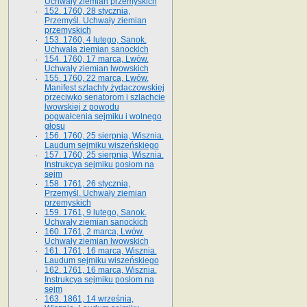
Uchwały ziemian przemyskich
152. 1760, 28 stycznia,
Przemyśl. Uchwały ziemian
przemyskich
153. 1760, 4 lutego, Sanok.
Uchwała ziemian sanockich
154. 1760, 17 marca, Lwów.
Uchwały ziemian lwowskich
155. 1760, 22 marca, Lwów.
Manifest szlachty żydaczowskiej
przeciwko senatorom i szlachcie
lwowskiej z po­wodu
pogwałcenia sejmiku i wolnego
głosu
156. 1760, 25 sierpnia, Wisznia.
Laudum sejmiku wiszeńskiego
157. 1760, 25 sierpnia, Wisznia.
Instrukcya sejmiku posłom na
sejm
158. 1761, 26 stycznia,
Przemyśl. Uchwały ziemian
przemyskich
159. 1761, 9 lutego, Sanok.
Uchwały ziemian sanockich
160. 1761, 2 marca, Lwów.
Uchwały ziemian lwowskich
161. 1761, 16 marca, Wisznia.
Laudum sejmiku wiszeńskiego
162. 1761, 16 marca, Wisznia.
Instrukcya sejmiku posłom na
sejm
163. 1861, 14 września,