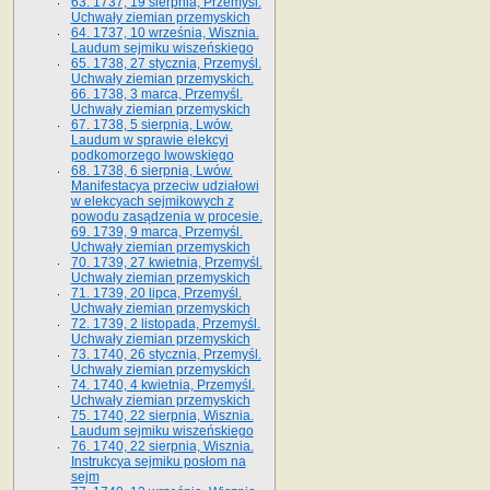
63. 1737, 19 sierpnia, Przemyśl.
Uchwały ziemian przemyskich
64. 1737, 10 września, Wisznia.
Laudum sejmiku wiszeńskiego
65. 1738, 27 stycznia, Przemyśl.
Uchwały ziemian przemyskich­­.
66. 1738, 3 marca, Przemyśl.
Uchwały ziemian przemyskich­
67. 1738, 5 sierpnia, Lwów.
Laudum w sprawie elekcyi
podkomorzego lwowskiego
68. 1738, 6 sierpnia, Lwów.
Manifestacya przeciw udziałowi
w elekcyach sejmikowych z
powodu zasądzenia w procesie.
69. 1739, 9 marca, Przemyśl.
Uchwały ziemian przemyskich
70. 1739, 27 kwietnia, Przemyśl.
Uchwały ziemian przemyskich
71. 1739, 20 lipca, Przemyśl.
Uchwały ziemian przemyskich
72. 1739, 2 listopada, Przemyśl.
Uchwały ziemian przemyskich
73. 1740, 26 stycznia, Przemyśl.
Uchwały ziemian przemyskich
74. 1740, 4 kwietnia, Przemyśl.
Uchwały ziemian przemyskich
75. 1740, 22 sierpnia, Wisznia.
Laudum sejmiku wiszeńskiego
76. 1740, 22 sierpnia, Wisznia.
Instrukcya sejmiku posłom na
sejm