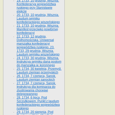
19. 1733, 10 grudnia, Wisznia.
Konfederacya województwa
ruskiego przy Stanisławie
elekcie
20. 1733, 10 grudnia, Wisznia.
Laudum sejmiku
konfederackiego wiszeńskiego
21. 1733, 10 grudnia, Wisznia.
Manifest przeciwko powtórnej
konfederacyi
22. 1733, 12 grudnia,
Dołhomościska. Uniwersał
marszałka konfederacyi
województwa ruskiego. 23.
1733, 29 grudnia, Wisznia.
Laudum sejmiku wiszeńskiego
24. 1733, 30 grudnia, Wisznia.
Instrukcya sejmiku dana posłom
do marszałka w. koronnego
25. 1734, 30 kwietnia, Przemyśl.
Laudum ziemian przemyskich
26. 1734, 7 czerwca, Sanok.
Laudum ziemian sanockich
27. 1734, 7 czerwca, Sanok.
Instrukcya dla komisarza do
zlustrowania chorągwi
delegowanego
28. 1734, 6 lipca, Pod
Szczutkowem. Punkt z laudum
konfederackiego województwa
ruskiego
29. 1734, 20 sierpnia, Pod