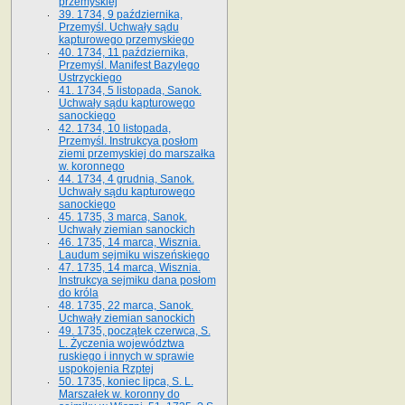
przemyskiej
39. 1734, 9 października,
Przemyśl. Uchwały sądu
kapturowego przemyskiego
40. 1734, 11 października,
Przemyśl. Manifest Bazylego
Ustrzyckiego
41. 1734, 5 listopada, Sanok.
Uchwały sądu kapturowego
sanockiego
42. 1734, 10 listopada,
Przemyśl. Instrukcya posłom
ziemi przemyskiej do marszałka
w. koronnego
44. 1734, 4 grudnia, Sanok.
Uchwały sądu kapturowego
sanockiego
45. 1735, 3 marca, Sanok.
Uchwały ziemian sanockich
46. 1735, 14 marca, Wisznia.
Laudum sejmiku wiszeńskiego
47. 1735, 14 marca, Wisznia.
Instrukcya sejmiku dana posłom
do króla
48. 1735, 22 marca, Sanok.
Uchwały ziemian sanockich
49. 1735, początek czerwca, S.
L. Życzenia województwa
ruskiego i innych w sprawie
uspokojenia Rzptej
50. 1735, koniec lipca, S. L.
Marszałek w. koronny do