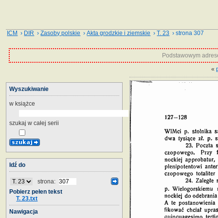
ICM
›
DIR
›
Zasoby polskie
›
Akta grodzkie i ziemskie
›
T. 23
› strona 307
Podstawowym adrese
«
Wyszukiwanie
w książce
szukaj w całej serii
Idź do
strona:
Pobierz pełen tekst
T. 23.txt
Nawigacja