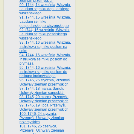
ziemian przemyskich
90. 1744, 14 września, Wisznia.
Laudum sejmiku deputackiego
wiszeńskiego
91. 1744, 15 września, Wisznia.
Laudum sejmiku
gospodarskiego wiszeńskiego
92. l744, 16 września, Wisznia.
Laudum sejmiku poselskiego
wiszeńskiego
93. 1744, 16 września, Wisznia.
Instrukcya sejmiku posłom na
sejm
94. 1744, 16 września, Wisznia.
Instrukcya sejmiku posłom do
prymasa
95. 1744, 16 września, Wisznia.
Instrukcya sejmiku posłom do
biskupa krakowskiego
96. 1745, 25 stycznia, Przemyśl.
Uchwały ziemian przemyskich
97. 1744, 18 marca, Sanok.
Uchwały ziemian sanockich
98. 1745, 29 marca, Przemyśl.
Uchwały ziemian przemyskich
99. 1745, 19 lipca, Przemyśl.
Uchwały ziemian przemyskich
100. 1746, 24 stycznia,
Przemyśl. Uchwały ziemian
przemyskich
101. 1746, 25 czerwca,
Przemyśl. Uchwały ziemian