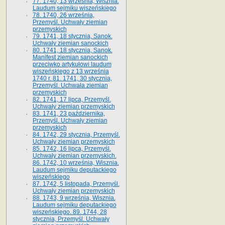
77. 1740, 13 września, Wisznia.
Laudum sejmiku wiszeńskiego
78. 1740, 26 września,
Przemyśl. Uchwały ziemian
przemyskich
79. 1741, 18 stycznia, Sanok.
Uchwały ziemian sanockich
80. 1741, 18 stycznia, Sanok.
Manifest ziemian sanockich
przeciwko artykułowi laudum
wiszeńskiego z 13 wrze­śnia
1740 r. 81. 1741, 30 stycznia,
Przemyśl. Uchwała ziemian
przemyskich
82. 1741, 17 lipca, Przemyśl.
Uchwały ziemian przemyskich
83. 1741, 23 października,
Przemyśl. Uchwały ziemian
przemyskich
84. 1742, 29 stycznia, Przemyśl.
Uchwały ziemian przemyskich
85. 1742, 16 lipca, Przemyśl.
Uchwały ziemian przemyskich.
86. 1742, 10 września, Wisznia.
Laudum sejmiku deputackiego
wiszeńskiego
87. 1742, 5 listopada, Przemyśl.
Uchwały ziemian przemyskich
88. 1743, 9 września, Wisznia.
Laudum sejmiku deputackiego
wiszeńskiego. 89. 1744, 28
stycznia, Przemyśl. Uchwały