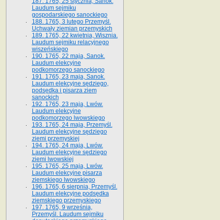
187. 1765, 25 stycznia, Sanok.
Laudum sejmiku
gospodarskiego sanockiego
188. 1765, 3 lutego Przemyśl.
Uchwały ziemian przemyskich
189. 1765, 22 kwietnia, Wisznia.
Laudum sejmiku relacyjnego
wiszeńskiego
190. 1765, 22 maja, Sanok.
Laudum elekcyjne
podkomorzego sanockiego
191. 1765, 23 maja, Sanok.
Laudum elekcyjne sędziego,
podsędka i pisarza ziem
sanockich
192. 1765, 23 maja, Lwów.
Laudum elekcyjne
podkomorzego lwowskiego
193. 1765, 24 maja, Przemyśl.
Laudum elekcyjne sędziego
ziemi przemyskiej
194. 1765, 24 maja, Lwów.
Laudum elekcyjne sędziego
ziemi lwowskiej
195. 1765, 25 maja, Lwów.
Laudum elekcyjne pisarza
ziemskiego lwowskiego
196. 1765, 6 sierpnia, Przemyśl.
Laudum elekcyjne podsędka
ziemskiego przemyskiego
197. 1765, 9 września,
Przemyśl. Laudum sejmiku