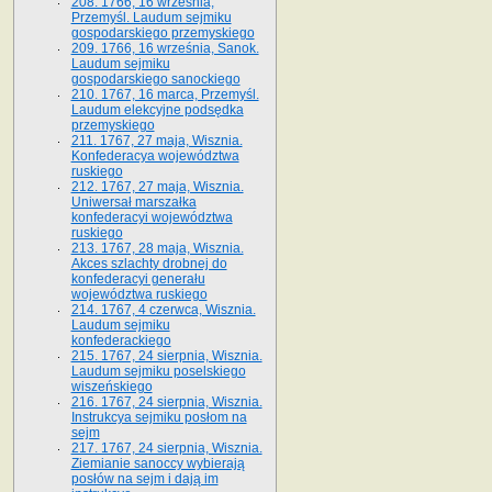
208. 1766, 16 września,
Przemyśl. Laudum sejmiku
gospodarskiego przemyskiego
209. 1766, 16 września, Sanok.
Laudum sejmiku
gospodarskiego sanockiego
210. 1767, 16 marca, Przemyśl.
Laudum elekcyjne podsędka
przemyskiego
211. 1767, 27 maja, Wisznia.
Konfederacya województwa
ruskiego
212. 1767, 27 maja, Wisznia.
Uniwersał marszałka
konfederacyi województwa
ruskiego
213. 1767, 28 maja, Wisznia.
Akces szlachty drobnej do
konfederacyi generału
województwa ruskiego
214. 1767, 4 czerwca, Wisznia.
Laudum sejmiku
konfederackiego
215. 1767, 24 sierpnia, Wisznia.
Laudum sejmiku poselskiego
wiszeńskiego
216. 1767, 24 sierpnia, Wisznia.
Instrukcya sejmiku posłom na
sejm
217. 1767, 24 sierpnia, Wisznia.
Ziemianie sanoccy wybierają
posłów na sejm i dają im