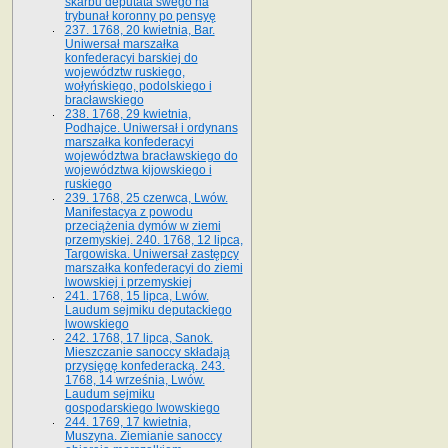
skarbu deputata swego na
trybunał koronny po pensyę
237. 1768, 20 kwietnia, Bar.
Uniwersał marszałka
konfederacyi barskiej do
województw ruskiego,
wołyńskiego, podolskiego i
bracławskiego
238. 1768, 29 kwietnia,
Podhajce. Uniwersał i ordynans
marszałka konfederacyi
województwa bracławskiego do
wo­jewództwa kijowskiego i
ruskiego
239. 1768, 25 czerwca, Lwów.
Manifestacya z powodu
przeciążenia dymów w ziemi
przemyskiej. 240. 1768, 12 lipca,
Targowiska. Uniwersał zastępcy
marszałka konfederacyi do ziemi
lwowskiej i przemyskiej
241. 1768, 15 lipca, Lwów.
Laudum sejmiku deputackiego
lwowskiego
242. 1768, 17 lipca, Sanok.
Mieszczanie sanoccy składają
przysięgę konfederacką. 243.
1768, 14 września, Lwów.
Laudum sejmiku
gospodarskiego lwowskiego
244. 1769, 17 kwietnia,
Muszyna. Ziemianie sanoccy