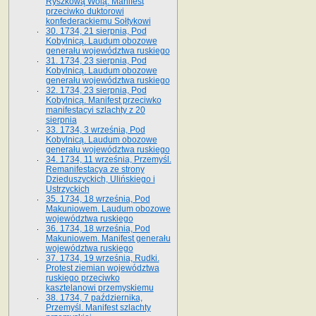
Ryszkową Wolą. Manifest
przeciwko duktorowi
konfederackiemu Sołtykowi
30. 1734, 21 sierpnia, Pod
Kobylnicą. Laudum obozowe
generału województwa ruskiego
31. 1734, 23 sierpnia, Pod
Kobylnicą. Laudum obozowe
generału województwa ruskiego
32. 1734, 23 sierpnia, Pod
Kobylnicą. Manifest przeciwko
manifestacyi szlachty z 20
sierpnia
33. 1734, 3 września, Pod
Kobylnicą. Laudum obozowe
generału województwa ruskiego
34. 1734, 11 września, Przemyśl.
Remanifestacya ze strony
Dzieduszyckich, Ulińskiego i
Ustrzyckich
35. 1734, 18 września, Pod
Makuniowem. Laudum obozowe
województwa ruskiego
36. 1734, 18 września, Pod
Makuniowem. Manifest generału
województwa ruskiego
37. 1734, 19 września, Rudki.
Protest ziemian województwa
ruskiego przeciwko
kasztelanowi przemyskiemu
38. 1734, 7 października,
Przemyśl. Manifest szlachty