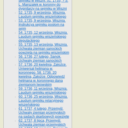
sejmiku w Wiszni. 51. 1735, ? S.
L. Marszałek w. koronny do
dygnitarzy na sejmiku w Wiszni
52. 1735, 9 września, Wisznia.
Laudum sejmiku wiszeńskiego
53. 1735, 9 września, Wisznia.
Instrukcya sejmiku posłom na
sejm
54. 1735, 12 września, Wisznia.
Laudum sejmiku wiszeńskiego
deputackiego
55. 1735, 13 września, Wisznia.
Uchwała ziemian sanockich
powzięta na sejmiku wiszeńskim
56. 1736, 27 lutego, Sanok.
Uchwały ziemian sanockich
57. 1736, 20 kwietnia, Załoźce.
Uniwersał hetmana w.
koronnego. 58. 1736. 20
kwietnia, Załoźce. Odpowiedź
hetmana w. koronnego dana
ziemianom lwowskim
59. 1736, 11 września, Wisznia.
Laudum sejmiku wiszeńskiego
60. 1736, 25 września, Wisznia.
Laudum sejmiku relacyjnego
wiszeńskiego
61. 1737, 4 lutego, Przemyśl.
Uchwały ziemian przemyskich
na sądach skarbowych powzięte
62. 1737, 8 lipca, Przemyśl.
Uchwała ziemian przemyskich