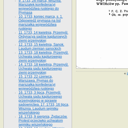
9. 1733, 26 marca, Wisznia.
Marszałek konfederacyi
województwa ruskiego do
Prymasa
10. 1733, koniec marca, s. 1.
Odpowiedź prymasa na list
marszałka województwa
ruskiego
11. 1733, 14 kwietnia, Przemyśl.
Ordynacya sądów kapturowych
ziemi przemyskiej
12. 1733, 15 kwietnia, Sanok.
Laudum ziemian sanockich
13. 1733, 18 kwietnia, Przemyśl.
Uchwała sądu kapturowego
ziemi przemyskiej
14. 1733, 18 kwietnia, Przemyśl.
Uchwała sądu kapturowego
ziemi przemyskiej
«
15. 1733, 22 czerwca,
Warszawa. Prymas do
marszałka konfederacyi
województwa ruskiego
16. 1733, 3 lipca, Przemyśl.
Uchwała sądu kapturowego
przemyskiego w sprawie
sądownictwa. 17. 1733, 16 lipca,
Wisznia. Laudum sejmiku
wiszeńskiego
18. 1733, 9 sierpnia, Żydaczów.
Protest przeciwko uchwałom
sejmiku wiszeńskiego