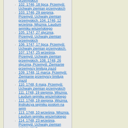
przemyskich
102. 1746, 18 lipca, Przemyśl.
Uchwały ziemian przemyskich
103. 1746, 29 sierpnia,
Przemyśl. Uchwały ziemian
przemyskich. 104. 1746, 12
września, Wisznia. Laudum
sejmiku wiszeńskiego
105. 1747, 27 stycznia,
Przemyśl. Uchwały ziemian
przemyskich
106. 1747, 17 lipca, Przemyśl.
Uchwały ziemian przemyskich.
107. 1747, 25 września,
Przemyśl. Uchwały ziemian
przemyskich. 108. 1748, 26
stycznia, Przemyśl. Ziemianie
przemyscy limitują zjazd
109. 1748, 11 marca, Przemyśl.
Ziemianie przemyscy limitują
zjazd
110. 1748, 6 maja, Przemyśl.
Uchwały ziemian przemyskich
111. 1748, 19 sierpnia, Wisznia.
Laudum sejmiku wiszeńskiego
112. 1748, 19 sierpnia, Wisznia.
Instrukcya sejmiku posłom na
sejm
113. 1748, 10 września, Wisznia.
Laudum sejmiku wiszeńskiego
114. 1748, 23 września,
Przemyśl. Uchwały ziemian