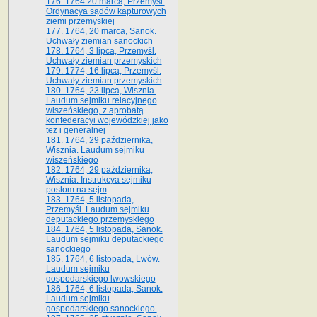
176. 1764 20 marca, Przemyśl.
Ordynacya sądów kapturowych
ziemi przemyskiej
177. 1764, 20 marca, Sanok.
Uchwały ziemian sanockich
178. 1764, 3 lipca, Przemyśl.
Uchwały ziemian przemyskich
179. 1774, 16 lipca, Przemyśl.
Uchwały ziemian przemyskich
180. 1764, 23 lipca, Wisznia.
Laudum sejmiku relacyjnego
wiszeńskiego, z aprobatą
konfederacyi wojewódzkiej jako
też i generalnej
181. 1764, 29 października,
Wisznia. Laudum sejmiku
wiszeńskiego
182. 1764, 29 października,
Wisznia. Instrukcya sejmiku
posłom na sejm
183. 1764, 5 listopada,
Przemyśl. Laudum sejmiku
deputackiego przemyskiego
184. 1764, 5 listopada, Sanok.
Laudum sejmiku deputackiego
sanockiego
185. 1764, 6 listopada, Lwów.
Laudum sejmiku
gospodarskiego lwowskiego
186. 1764, 6 listopada, Sanok.
Laudum sejmiku
gospodarskiego sanockiego.