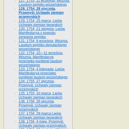
127. 1753, 11 września, Wisznia.
Laudum sejmiku wiszeńskiego
128. 1754, 28 stycznia,
Przemyśl. Uchwały ziemian
przemyskich
129. 1754, 25 marca, Lwów.
Uchwały ziemian lwowskich
130. 1754, 21 sierpnia, Lwów.
Manifestacya z powodu
zerwania sejmiku
131. 1754, 9 września, Wisznia.
Laudum sejmiku deputackiego
wiszeńskiego
132. 1754, 10—11 września,
Wisznia. Manifestacya
przeciwko punktowi laudum
wiszeńskiego
133. 1754, 4 listopada, Lwów.
Manifestacya przeciwko
punktowi laudum wiszeńskiego
134. 1755, 27 stycznia,
Przemyśl. Uchwały ziemian
przemyskich
135. 1755, 10 marca, Lwów.
Uchwały ziemian lwowskich
136. 1756, 26 stycznia,
Przemyśl. Uchwały ziemian
przemyskich
137. 1756, 29 marca Lwów.
Uchwały ziemian lwowskich
138. 1756, 4 maja, Przemyśl.
Uchwały ziemian przemyskich.