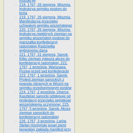
instrukcyę
218. 1767, 26 sierpnia, Wisznia.
Instrukcya sejmiku posłom do
króla
219. 1797, 26 sierpnia, Wisznia.
Manifestacya przeciwko
uchwałom sejmiku wiszeńskiego
220. 1767, 26 sierpnia, Wisznia.
Instrukcya niektórych ziemian na
sejmiku wiszeńskim posłowi do
marszałka konfe­deracyi
radomskiej Radziwiłła
wybranemu dana
221. 1767, 31 sierpnia, Sanok.
Kilku ziemian zgłasza akces do
konfederacyi radomskiej. 222.
1767, 1 września, Warszawa.
Pozew przed sąd konfederacki
223. 1767, 1 września, Sanok.
Protest ziemian sanockich z
powodu obranych w Wiszni na
sejmiku przedsejmo­wym posłów
224. 1767, 2 września, Uherce.
Kasztelan sanocki odstępuje od
protestacyi przeciwko sejmikowi
wiszeńskiemu uczynionej. 225.
1767, 5 września, Sanok. Akces
ziemian sanockich do
konfederacyi radomskiej
226. 1767, 3 września, Lwów.
Stefan Hordyński poseł ziemi
lwowskiej zakłada manifest przy