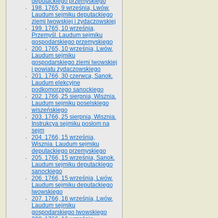
deputackiego przemyskiego
198. 1765, 9 września, Lwów.
Laudum sejmiku deputackiego
ziemi lwowskiej i żydaczowskiej
199. 1765, 10 września,
Przemyśl. Laudum sejmiku
gospodarskiego przemyskiego
200. 1765, 10 września, Lwów.
Laudum sejmiku
gospodarskiego ziemi lwowskiej
i powiatu żydaczowskiego
201. 1766, 30 czerwca, Sanok.
Laudum elekcyjne
podkomorzego sanockiego
202. 1766, 25 sierpnia, Wisznia.
Laudum sejmiku poselskiego
wiszeńskiego
203. 1766, 25 sierpnia, Wisznia.
Instrukcya sejmiku posłom na
sejm
204. 1766, 15 września,
Wisznia. Laudum sejmiku
deputackiego przemyskiego
205. 1766, 15 września, Sanok.
Laudum sejmiku deputackiego
sanockiego
206. 1766, 15 września, Lwów.
Laudum sejmiku deputackiego
lwowskiego
207. 1766, 16 września, Lwów.
Laudum sejmiku
gospodarskiego lwowskiego