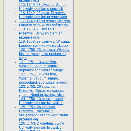
przemyskich
115. 1749, 28 stycznia, Sanok.
Uchwały ziemian sanockich
116. 1749, 28 lipca, Przemyśl.
Uchwały ziemian przemyskich
117. 1749, 16 września, Wisznia.
Laudum sejmiku wiszeńskiego
118. 1750, 26 stycznia,
Przemyśl. Uchwały ziemian
przemyskich
119. 1750, 23 czerwca, Wisznia.
Laudum sejmiku wiszeńskiego
120. 1750, 23 czerwca, Wisznia.
Instrukcya sejmiku posłom na
sejm
121. 1751, 13 września,
Wisznia. Laudum sejmiku
deputackiego wiszeńskiego
122. 1751, 14 września,
Wisznia. Laudum sejmiku
gospodarskiego wiszeńskiego
123. 1752, 26 stycznia,
Przemyśl. Reces zerwanego
zjazdu ziemian przemyskich.
124. 1750, 13 marca, Lwów.
Uchwały ziemian lwowskich
125. 1752, 26 czerwca,
Przemyśl. Rachunki z
szelężnego i czopowego ziemi
przemyskiej
126. 1753, 2 kwietnia, Lwów.
Uchwały ziemian lwowskich