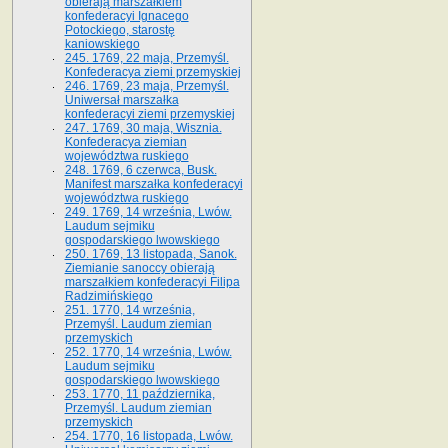
obierają marszałkiem
konfederacyi Ignacego
Potockiego, starostę
kaniowskiego
245. 1769, 22 maja, Przemyśl.
Konfederacya ziemi przemyskiej
246. 1769, 23 maja, Przemyśl.
Uniwersał marszałka
konfederacyi ziemi przemyskiej
247. 1769, 30 maja, Wisznia.
Konfederacya ziemian
województwa ruskiego
248. 1769, 6 czerwca, Busk.
Manifest marszałka konfederacyi
województwa ruskiego
249. 1769, 14 września, Lwów.
Laudum sejmiku
gospodarskiego lwowskiego
250. 1769, 13 listopada, Sanok.
Ziemianie sanoccy obierają
marszałkiem konfederacyi Filipa
Radzimińskiego
251. 1770, 14 września,
Przemyśl. Laudum ziemian
przemyskich
252. 1770, 14 września, Lwów.
Laudum sejmiku
gospodarskiego lwowskiego
253. 1770, 11 października,
Przemyśl. Laudum ziemian
przemyskich
254. 1770, 16 listopada, Lwów.