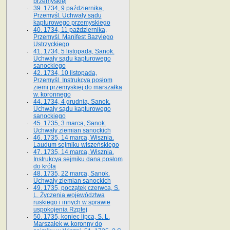
przemyskiej
39. 1734, 9 października,
Przemyśl. Uchwały sądu
kapturowego przemyskiego
40. 1734, 11 października,
Przemyśl. Manifest Bazylego
Ustrzyckiego
41. 1734, 5 listopada, Sanok.
Uchwały sądu kapturowego
sanockiego
42. 1734, 10 listopada,
Przemyśl. Instrukcya posłom
ziemi przemyskiej do marszałka
w. koronnego
44. 1734, 4 grudnia, Sanok.
Uchwały sądu kapturowego
sanockiego
45. 1735, 3 marca, Sanok.
Uchwały ziemian sanockich
46. 1735, 14 marca, Wisznia.
Laudum sejmiku wiszeńskiego
47. 1735, 14 marca, Wisznia.
Instrukcya sejmiku dana posłom
do króla
48. 1735, 22 marca, Sanok.
Uchwały ziemian sanockich
49. 1735, początek czerwca, S.
L. Życzenia województwa
ruskiego i innych w sprawie
uspokojenia Rzptej
50. 1735, koniec lipca, S. L.
Marszałek w. koronny do