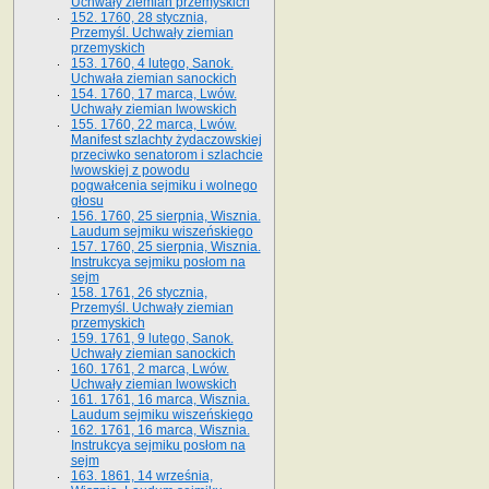
Uchwały ziemian przemyskich
152. 1760, 28 stycznia,
Przemyśl. Uchwały ziemian
przemyskich
153. 1760, 4 lutego, Sanok.
Uchwała ziemian sanockich
154. 1760, 17 marca, Lwów.
Uchwały ziemian lwowskich
155. 1760, 22 marca, Lwów.
Manifest szlachty żydaczowskiej
przeciwko senatorom i szlachcie
lwowskiej z po­wodu
pogwałcenia sejmiku i wolnego
głosu
156. 1760, 25 sierpnia, Wisznia.
Laudum sejmiku wiszeńskiego
157. 1760, 25 sierpnia, Wisznia.
Instrukcya sejmiku posłom na
sejm
158. 1761, 26 stycznia,
Przemyśl. Uchwały ziemian
przemyskich
159. 1761, 9 lutego, Sanok.
Uchwały ziemian sanockich
160. 1761, 2 marca, Lwów.
Uchwały ziemian lwowskich
161. 1761, 16 marca, Wisznia.
Laudum sejmiku wiszeńskiego
162. 1761, 16 marca, Wisznia.
Instrukcya sejmiku posłom na
sejm
163. 1861, 14 września,