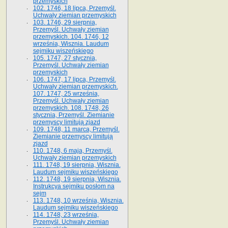
przemyskich
102. 1746, 18 lipca, Przemyśl.
Uchwały ziemian przemyskich
103. 1746, 29 sierpnia,
Przemyśl. Uchwały ziemian
przemyskich. 104. 1746, 12
września, Wisznia. Laudum
sejmiku wiszeńskiego
105. 1747, 27 stycznia,
Przemyśl. Uchwały ziemian
przemyskich
106. 1747, 17 lipca, Przemyśl.
Uchwały ziemian przemyskich.
107. 1747, 25 września,
Przemyśl. Uchwały ziemian
przemyskich. 108. 1748, 26
stycznia, Przemyśl. Ziemianie
przemyscy limitują zjazd
109. 1748, 11 marca, Przemyśl.
Ziemianie przemyscy limitują
zjazd
110. 1748, 6 maja, Przemyśl.
Uchwały ziemian przemyskich
111. 1748, 19 sierpnia, Wisznia.
Laudum sejmiku wiszeńskiego
112. 1748, 19 sierpnia, Wisznia.
Instrukcya sejmiku posłom na
sejm
113. 1748, 10 września, Wisznia.
Laudum sejmiku wiszeńskiego
114. 1748, 23 września,
Przemyśl. Uchwały ziemian