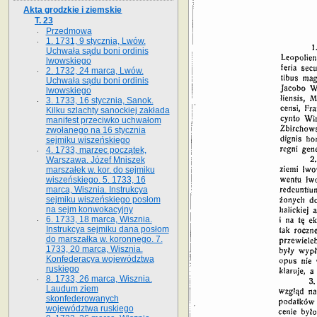
Akta grodzkie i ziemskie
T. 23
Przedmowa
1. 1731, 9 stycznia, Lwów.
Uchwała sądu boni ordinis
lwowskiego
2. 1732, 24 marca, Lwów.
Uchwała sądu boni ordinis
lwowskiego
3. 1733, 16 stycznia, Sanok.
Kilku szlachty sanockiej zakłada
manifest przeciwko uchwałom
zwołanego na 16 stycz­nia
sejmiku wiszeńskiego
4. 1733, marzec początek,
Warszawa. Józef Mniszek
marszałek w. kor. do sejmiku
wiszeńskiego. 5. 1733, 16
marca, Wisznia. Instrukcya
sejmiku wiszeńskiego posłom
na sejm konwokacyjny
6. 1733, 18 marca, Wisznia.
Instrukcya sejmiku dana posłom
do marszałka w. koronnego. 7.
1733, 20 marca, Wisznia.
Konfederacya województwa
ruskiego
8. 1733, 26 marca, Wisznia.
Laudum ziem
skonfederowanych
województwa ruskiego