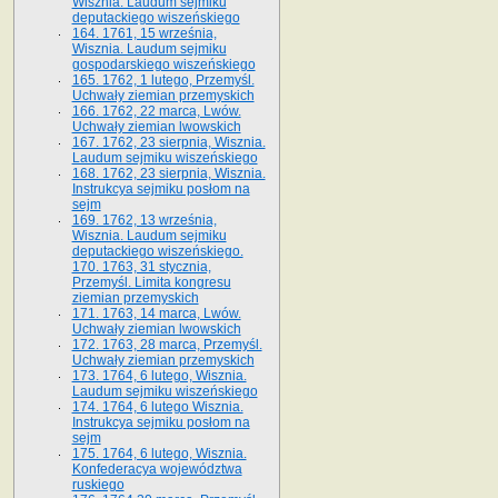
Wisznia. Laudum sejmiku
deputackiego wiszeńskiego
164. 1761, 15 września,
Wisznia. Laudum sejmiku
gospodarskiego wiszeńskiego
165. 1762, 1 lutego, Przemyśl.
Uchwały ziemian przemyskich
166. 1762, 22 marca, Lwów.
Uchwały ziemian lwowskich
167. 1762, 23 sierpnia, Wisznia.
Laudum sejmiku wiszeńskiego
168. 1762, 23 sierpnia, Wisznia.
Instrukcya sejmiku posłom na
sejm
169. 1762, 13 września,
Wisznia. Laudum sejmiku
deputackiego wiszeńskiego.
170. 1763, 31 stycznia,
Przemyśl. Limita kongresu
ziemian przemyskich
171. 1763, 14 marca, Lwów.
Uchwały ziemian lwowskich
172. 1763, 28 marca, Przemyśl.
Uchwały ziemian przemyskich
173. 1764, 6 lutego, Wisznia.
Laudum sejmiku wiszeńskiego
174. 1764, 6 lutego Wisznia.
Instrukcya sejmiku posłom na
sejm
175. 1764, 6 lutego, Wisznia.
Konfederacya województwa
ruskiego