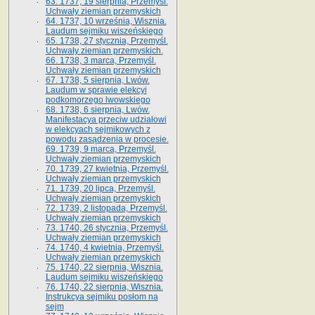
63. 1737, 19 sierpnia, Przemyśl.
Uchwały ziemian przemyskich
64. 1737, 10 września, Wisznia.
Laudum sejmiku wiszeńskiego
65. 1738, 27 stycznia, Przemyśl.
Uchwały ziemian przemyskich­­.
66. 1738, 3 marca, Przemyśl.
Uchwały ziemian przemyskich­
67. 1738, 5 sierpnia, Lwów.
Laudum w sprawie elekcyi
podkomorzego lwowskiego
68. 1738, 6 sierpnia, Lwów.
Manifestacya przeciw udziałowi
w elekcyach sejmikowych z
powodu zasądzenia w procesie.
69. 1739, 9 marca, Przemyśl.
Uchwały ziemian przemyskich
70. 1739, 27 kwietnia, Przemyśl.
Uchwały ziemian przemyskich
71. 1739, 20 lipca, Przemyśl.
Uchwały ziemian przemyskich
72. 1739, 2 listopada, Przemyśl.
Uchwały ziemian przemyskich
73. 1740, 26 stycznia, Przemyśl.
Uchwały ziemian przemyskich
74. 1740, 4 kwietnia, Przemyśl.
Uchwały ziemian przemyskich
75. 1740, 22 sierpnia, Wisznia.
Laudum sejmiku wiszeńskiego
76. 1740, 22 sierpnia, Wisznia.
Instrukcya sejmiku posłom na
sejm