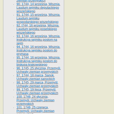
ziemian przemyskich
90. 1744, 14 września, Wisznia.
Laudum sejmiku deputackiego
wiszeńskiego
91. 1744, 15 września, Wisznia.
Laudum sejmiku
gospodarskiego wiszeńskiego
92. l744, 16 września, Wisznia.
Laudum sejmiku poselskiego
wiszeńskiego
93. 1744, 16 września, Wisznia.
Instrukcya sejmiku posłom na
sejm
94. 1744, 16 września, Wisznia.
Instrukcya sejmiku posłom do
prymasa
95. 1744, 16 września, Wisznia.
Instrukcya sejmiku posłom do
biskupa krakowskiego
96. 1745, 25 stycznia, Przemyśl.
Uchwały ziemian przemyskich
97. 1744, 18 marca, Sanok.
Uchwały ziemian sanockich
98. 1745, 29 marca, Przemyśl.
Uchwały ziemian przemyskich
99. 1745, 19 lipca, Przemyśl.
Uchwały ziemian przemyskich
100. 1746, 24 stycznia,
Przemyśl. Uchwały ziemian
przemyskich
101. 1746, 25 czerwca,
Przemyśl. Uchwały ziemian