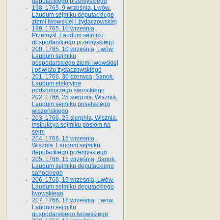
deputackiego przemyskiego
198. 1765, 9 września, Lwów.
Laudum sejmiku deputackiego
ziemi lwowskiej i żydaczowskiej
199. 1765, 10 września,
Przemyśl. Laudum sejmiku
gospodarskiego przemyskiego
200. 1765, 10 września, Lwów.
Laudum sejmiku
gospodarskiego ziemi lwowskiej
i powiatu żydaczowskiego
201. 1766, 30 czerwca, Sanok.
Laudum elekcyjne
podkomorzego sanockiego
202. 1766, 25 sierpnia, Wisznia.
Laudum sejmiku poselskiego
wiszeńskiego
203. 1766, 25 sierpnia, Wisznia.
Instrukcya sejmiku posłom na
sejm
204. 1766, 15 września,
Wisznia. Laudum sejmiku
deputackiego przemyskiego
205. 1766, 15 września, Sanok.
Laudum sejmiku deputackiego
sanockiego
206. 1766, 15 września, Lwów.
Laudum sejmiku deputackiego
lwowskiego
207. 1766, 16 września, Lwów.
Laudum sejmiku
gospodarskiego lwowskiego