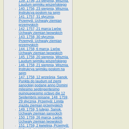
139. 1756, 23 sierpnia, Wisznia.
Laudum sejmiku wiszeńskiego
140. 1756, 23 sierpnia, Wisznia.
Instrukcya posłom na sejm
141. 1757, 31 stycznia,
Przemyśl. Uchwały ziemian
przemyskich
142. 1757, 21 marca Lwów.
Uchwały ziemian lwowskich
143. 1758, 30 stycznia,
Przemyśl. Uchwały ziemian
przemyskich
144. 1758, 6 marca, Lwów.
Uchwały ziemian lwowskich
145. 1758, 20 sierpnia, Wisznia.
Laudum sejmiku wiszeńskiego
146. 1758, 21 sierpnia, Wisznia.
Instrukcya sejmiku posłom na
sejm
147. 1758, 12 września, Sanok.
Punkta do laudum od ziemi
sanockiej podane anno Domini
milesimo septingentesimo
quinquagesimo octavo die 12
Septembris spisane. 148. 1759,
29 stycznia, Przemyśl. Limita
zjazdu ziemian przemyskich
149. 1759, 5 lutego, Sanok.
Uchwały ziemian sanockich
150. 1759, 26 marca, Lwów.
Uchwały ziemian lwowskich
151. 1759, 2 kwietnia, Przemyśl.