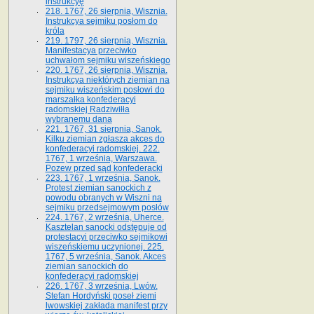
instrukcyę
218. 1767, 26 sierpnia, Wisznia.
Instrukcya sejmiku posłom do
króla
219. 1797, 26 sierpnia, Wisznia.
Manifestacya przeciwko
uchwałom sejmiku wiszeńskiego
220. 1767, 26 sierpnia, Wisznia.
Instrukcya niektórych ziemian na
sejmiku wiszeńskim posłowi do
marszałka konfe­deracyi
radomskiej Radziwiłła
wybranemu dana
221. 1767, 31 sierpnia, Sanok.
Kilku ziemian zgłasza akces do
konfederacyi radomskiej. 222.
1767, 1 września, Warszawa.
Pozew przed sąd konfederacki
223. 1767, 1 września, Sanok.
Protest ziemian sanockich z
powodu obranych w Wiszni na
sejmiku przedsejmo­wym posłów
224. 1767, 2 września, Uherce.
Kasztelan sanocki odstępuje od
protestacyi przeciwko sejmikowi
wiszeńskiemu uczynionej. 225.
1767, 5 września, Sanok. Akces
ziemian sanockich do
konfederacyi radomskiej
226. 1767, 3 września, Lwów.
Stefan Hordyński poseł ziemi
lwowskiej zakłada manifest przy