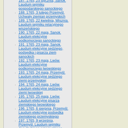
187. 1765, 25 stycznia, Sanok.
Laudum sejmiku
gospodarskiego sanockiego
188. 1765, 3 lutego Przemyśl.
Uchwały ziemian przemyskich
189. 1765, 22 kwietnia, Wisznia.
Laudum sejmiku relacyjnego
wiszeńskiego
190. 1765, 22 maja, Sanok.
Laudum elekcyjne
podkomorzego sanockiego
191. 1765, 23 maja, Sanok.
Laudum elekcyjne sędziego,
podsędka i pisarza ziem
sanockich
192. 1765, 23 maja, Lwów.
Laudum elekcyjne
podkomorzego lwowskiego
193. 1765, 24 maja, Przemyśl.
Laudum elekcyjne sędziego
ziemi przemyskiej
194. 1765, 24 maja, Lwów.
Laudum elekcyjne sędziego
ziemi lwowskiej
195. 1765, 25 maja, Lwów.
Laudum elekcyjne pisarza
ziemskiego lwowskiego
196. 1765, 6 sierpnia, Przemyśl.
Laudum elekcyjne podsędka
ziemskiego przemyskiego
197. 1765, 9 września,
Przemyśl. Laudum sejmiku