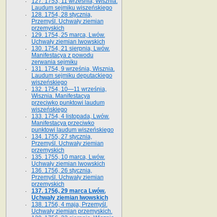
127. 1753, 11 września, Wisznia.
Laudum sejmiku wiszeńskiego
128. 1754, 28 stycznia,
Przemyśl. Uchwały ziemian
przemyskich
129. 1754, 25 marca, Lwów.
Uchwały ziemian lwowskich
130. 1754, 21 sierpnia, Lwów.
Manifestacya z powodu
zerwania sejmiku
131. 1754, 9 września, Wisznia.
Laudum sejmiku deputackiego
wiszeńskiego
132. 1754, 10—11 września,
Wisznia. Manifestacya
przeciwko punktowi laudum
wiszeńskiego
133. 1754, 4 listopada, Lwów.
Manifestacya przeciwko
punktowi laudum wiszeńskiego
134. 1755, 27 stycznia,
Przemyśl. Uchwały ziemian
przemyskich
135. 1755, 10 marca, Lwów.
Uchwały ziemian lwowskich
136. 1756, 26 stycznia,
Przemyśl. Uchwały ziemian
przemyskich
137. 1756, 29 marca Lwów.
Uchwały ziemian lwowskich
138. 1756, 4 maja, Przemyśl.
Uchwały ziemian przemyskich.