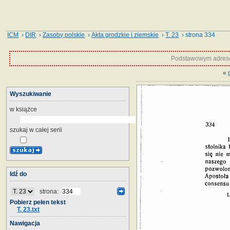
ICM
›
DIR
›
Zasoby polskie
›
Akta grodzkie i ziemskie
›
T. 23
› strona 334
Podstawowym adrese
«
Wyszukiwanie
w książce
szukaj w całej serii
Idź do
strona:
Pobierz pełen tekst
T. 23.txt
Nawigacja