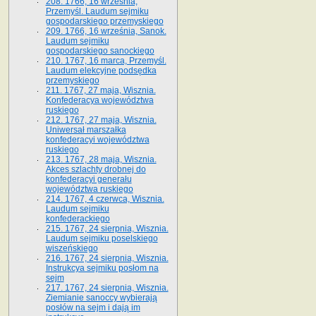
208. 1766, 16 września,
Przemyśl. Laudum sejmiku
gospodarskiego przemyskiego
209. 1766, 16 września, Sanok.
Laudum sejmiku
gospodarskiego sanockiego
210. 1767, 16 marca, Przemyśl.
Laudum elekcyjne podsędka
przemyskiego
211. 1767, 27 maja, Wisznia.
Konfederacya województwa
ruskiego
212. 1767, 27 maja, Wisznia.
Uniwersał marszałka
konfederacyi województwa
ruskiego
213. 1767, 28 maja, Wisznia.
Akces szlachty drobnej do
konfederacyi generału
województwa ruskiego
214. 1767, 4 czerwca, Wisznia.
Laudum sejmiku
konfederackiego
215. 1767, 24 sierpnia, Wisznia.
Laudum sejmiku poselskiego
wiszeńskiego
216. 1767, 24 sierpnia, Wisznia.
Instrukcya sejmiku posłom na
sejm
217. 1767, 24 sierpnia, Wisznia.
Ziemianie sanoccy wybierają
posłów na sejm i dają im