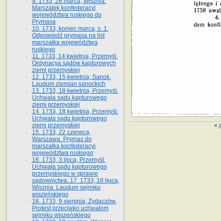
9. 1733, 26 marca, Wisznia.
Marszałek konfederacyi
województwa ruskiego do
Prymasa
10. 1733, koniec marca, s. 1.
Odpowiedź prymasa na list
marszałka województwa
ruskiego
11. 1733, 14 kwietnia, Przemyśl.
Ordynacya sądów kapturowych
ziemi przemyskiej
12. 1733, 15 kwietnia, Sanok.
Laudum ziemian sanockich
13. 1733, 18 kwietnia, Przemyśl.
Uchwała sądu kapturowego
ziemi przemyskiej
14. 1733, 18 kwietnia, Przemyśl.
Uchwała sądu kapturowego
«
ziemi przemyskiej
15. 1733, 22 czerwca,
Warszawa. Prymas do
marszałka konfederacyi
województwa ruskiego
16. 1733, 3 lipca, Przemyśl.
Uchwała sądu kapturowego
przemyskiego w sprawie
sądownictwa. 17. 1733, 16 lipca,
Wisznia. Laudum sejmiku
wiszeńskiego
18. 1733, 9 sierpnia, Żydaczów.
Protest przeciwko uchwałom
sejmiku wiszeńskiego