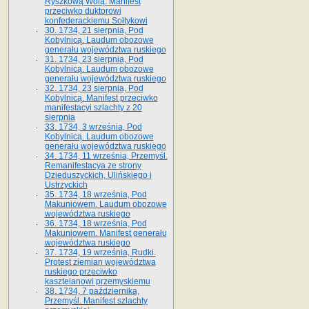
Ryszkową Wolą. Manifest
przeciwko duktorowi
konfederackiemu Sołtykowi
30. 1734, 21 sierpnia, Pod
Kobylnicą. Laudum obozowe
generału województwa ruskiego
31. 1734, 23 sierpnia, Pod
Kobylnicą. Laudum obozowe
generału województwa ruskiego
32. 1734, 23 sierpnia, Pod
Kobylnicą. Manifest przeciwko
manifestacyi szlachty z 20
sierpnia
33. 1734, 3 września, Pod
Kobylnicą. Laudum obozowe
generału województwa ruskiego
34. 1734, 11 września, Przemyśl.
Remanifestacya ze strony
Dzieduszyckich, Ulińskiego i
Ustrzyckich
35. 1734, 18 września, Pod
Makuniowem. Laudum obozowe
województwa ruskiego
36. 1734, 18 września, Pod
Makuniowem. Manifest generału
województwa ruskiego
37. 1734, 19 września, Rudki.
Protest ziemian województwa
ruskiego przeciwko
kasztelanowi przemyskiemu
38. 1734, 7 października,
Przemyśl. Manifest szlachty