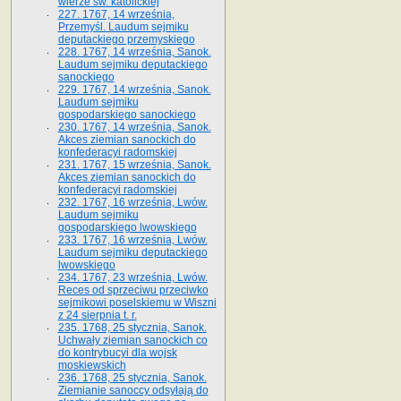
wierze św. ka­tolickiej
227. 1767, 14 września,
Przemyśl. Laudum sejmiku
deputackiego przemyskiego
228. 1767, 14 września, Sanok.
Laudum sejmiku deputackiego
sanockiego
229. 1767, 14 września, Sanok.
Laudum sejmiku
gospodarskiego sanockiego
230. 1767, 14 września, Sanok.
Akces ziemian sanockich do
konfederacyi radomskiej
231. 1767, 15 września, Sanok.
Akces ziemian sanockich do
konfederacyi radomskiej
232. 1767, 16 września, Lwów.
Laudum sejmiku
gospodarskiego lwowskiego
233. 1767, 16 września, Lwów.
Laudum sejmiku deputackiego
lwowskiego
234. 1767, 23 września, Lwów.
Reces od sprzeciwu przeciwko
sejmikowi poselskiemu w Wiszni
z 24 sierpnia t. r.
235. 1768, 25 stycznia, Sanok.
Uchwały ziemian sanockich co
do kontrybucyi dla wojsk
moskiewskich
236. 1768, 25 stycznia, Sanok.
Ziemianie sanoccy odsyłają do