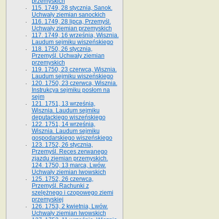
przemyskich
115. 1749, 28 stycznia, Sanok.
Uchwały ziemian sanockich
116. 1749, 28 lipca, Przemyśl.
Uchwały ziemian przemyskich
117. 1749, 16 września, Wisznia.
Laudum sejmiku wiszeńskiego
118. 1750, 26 stycznia,
Przemyśl. Uchwały ziemian
przemyskich
119. 1750, 23 czerwca, Wisznia.
Laudum sejmiku wiszeńskiego
120. 1750, 23 czerwca, Wisznia.
Instrukcya sejmiku posłom na
sejm
121. 1751, 13 września,
Wisznia. Laudum sejmiku
deputackiego wiszeńskiego
122. 1751, 14 września,
Wisznia. Laudum sejmiku
gospodarskiego wiszeńskiego
123. 1752, 26 stycznia,
Przemyśl. Reces zerwanego
zjazdu ziemian przemyskich.
124. 1750, 13 marca, Lwów.
Uchwały ziemian lwowskich
125. 1752, 26 czerwca,
Przemyśl. Rachunki z
szelężnego i czopowego ziemi
przemyskiej
126. 1753, 2 kwietnia, Lwów.
Uchwały ziemian lwowskich