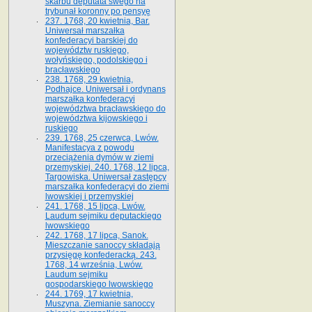
skarbu deputata swego na
trybunał koronny po pensyę
237. 1768, 20 kwietnia, Bar.
Uniwersał marszałka
konfederacyi barskiej do
województw ruskiego,
wołyńskiego, podolskiego i
bracławskiego
238. 1768, 29 kwietnia,
Podhajce. Uniwersał i ordynans
marszałka konfederacyi
województwa bracławskiego do
wo­jewództwa kijowskiego i
ruskiego
239. 1768, 25 czerwca, Lwów.
Manifestacya z powodu
przeciążenia dymów w ziemi
przemyskiej. 240. 1768, 12 lipca,
Targowiska. Uniwersał zastępcy
marszałka konfederacyi do ziemi
lwowskiej i przemyskiej
241. 1768, 15 lipca, Lwów.
Laudum sejmiku deputackiego
lwowskiego
242. 1768, 17 lipca, Sanok.
Mieszczanie sanoccy składają
przysięgę konfederacką. 243.
1768, 14 września, Lwów.
Laudum sejmiku
gospodarskiego lwowskiego
244. 1769, 17 kwietnia,
Muszyna. Ziemianie sanoccy