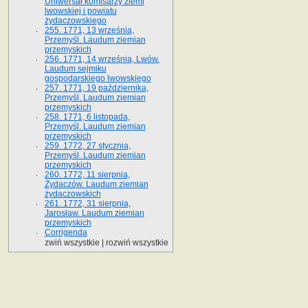
Uniwersał komisarzy ziemi
lwowskiej i powiatu
żydaczowskiego
255. 1771, 13 września,
Przemyśl. Laudum ziemian
przemyskich
256. 1771, 14 września, Lwów.
Laudum sejmiku
gospodarskiego lwowskiego
257. 1771, 19 października,
Przemyśl. Laudum ziemian
przemyskich
258. 1771, 6 listopada,
Przemyśl. Laudum ziemian
przemyskich
259. 1772, 27 stycznia,
Przemyśl. Laudum ziemian
przemyskich
260. 1772, 11 sierpnia,
Żydaczów. Laudum ziemian
żydaczowskich
261. 1772, 31 sierpnia,
Jarosław. Laudum ziemian
przemyskich
Corrigenda
zwiń wszystkie
|
rozwiń wszystkie