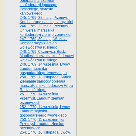
obierają marszałkiem
konfederacyi Ignacego
Potockiego, starostę
kaniowskiego
245. 1769, 22 maja, Przemyśl.
Konfederacya ziemi przemyskiej
246. 1769, 23 maja, Przemyśl.
Uniwersał marszałka
konfederacyi ziemi przemyskiej
247. 1769, 30 maja, Wisznia.
Konfederacya ziemian
województwa ruskiego
248. 1769, 6 czerwca, Busk.
Manifest marszałka konfederacyi
województwa ruskiego
249. 1769, 14 września, Lwów.
Laudum sejmiku
gospodarskiego lwowskiego
250. 1769, 13 listopada, Sanok.
Ziemianie sanoccy obierają
marszałkiem konfederacyi Filipa
Radzimińskiego
251. 1770, 14 września,
Przemyśl. Laudum ziemian
przemyskich
252. 1770, 14 września, Lwów.
Laudum sejmiku
gospodarskiego lwowskiego
253. 1770, 11 października,
Przemyśl. Laudum ziemian
przemyskich
254. 1770, 16 listopada, Lwów.