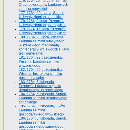
176. 1764 20 marca, Przemyśl.
Ordynacya sądów kapturowych
ziemi przemyskiej
177. 1764, 20 marca, Sanok.
Uchwały ziemian sanockich
178. 1764, 3 lipca, Przemyśl.
Uchwały ziemian przemyskich
179. 1774, 16 lipca, Przemyśl.
Uchwały ziemian przemyskich
180. 1764, 23 lipca, Wisznia.
Laudum sejmiku relacyjnego
wiszeńskiego, z aprobatą
konfederacyi wojewódzkiej jako
też i generalnej
181. 1764, 29 października,
Wisznia. Laudum sejmiku
wiszeńskiego
182. 1764, 29 października,
Wisznia. Instrukcya sejmiku
posłom na sejm
183. 1764, 5 listopada,
Przemyśl. Laudum sejmiku
deputackiego przemyskiego
184. 1764, 5 listopada, Sanok.
Laudum sejmiku deputackiego
sanockiego
185. 1764, 6 listopada, Lwów.
Laudum sejmiku
gospodarskiego lwowskiego
186. 1764, 6 listopada, Sanok.
Laudum sejmiku
gospodarskiego sanockiego.