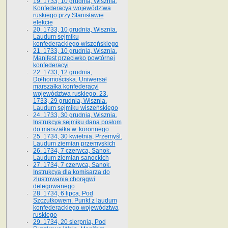
19. 1733, 10 grudnia, Wisznia.
Konfederacya województwa
ruskiego przy Stanisławie
elekcie
20. 1733, 10 grudnia, Wisznia.
Laudum sejmiku
konfederackiego wiszeńskiego
21. 1733, 10 grudnia, Wisznia.
Manifest przeciwko powtórnej
konfederacyi
22. 1733, 12 grudnia,
Dołhomościska. Uniwersał
marszałka konfederacyi
województwa ruskiego. 23.
1733, 29 grudnia, Wisznia.
Laudum sejmiku wiszeńskiego
24. 1733, 30 grudnia, Wisznia.
Instrukcya sejmiku dana posłom
do marszałka w. koronnego
25. 1734, 30 kwietnia, Przemyśl.
Laudum ziemian przemyskich
26. 1734, 7 czerwca, Sanok.
Laudum ziemian sanockich
27. 1734, 7 czerwca, Sanok.
Instrukcya dla komisarza do
zlustrowania chorągwi
delegowanego
28. 1734, 6 lipca, Pod
Szczutkowem. Punkt z laudum
konfederackiego województwa
ruskiego
29. 1734, 20 sierpnia, Pod