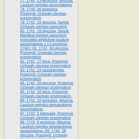
77. 1740, 13 września, Wisznia.
Laudum sejmiku wiszeńskiego
78. 1740, 26 września,
Przemyśl. Uchwały ziemian
przemyskich
79. 1741, 18 stycznia, Sanok.
Uchwały ziemian sanockich
80. 1741, 18 stycznia, Sanok.
Manifest ziemian sanockich
przeciwko artykułowi laudum
wiszeńskiego z 13 wrze­śnia
1740 r. 81. 1741, 30 stycznia,
Przemyśl. Uchwała ziemian
przemyskich
82. 1741, 17 lipca, Przemyśl.
Uchwały ziemian przemyskich
83. 1741, 23 października,
Przemyśl. Uchwały ziemian
przemyskich
84. 1742, 29 stycznia, Przemyśl.
Uchwały ziemian przemyskich
85. 1742, 16 lipca, Przemyśl.
Uchwały ziemian przemyskich.
86. 1742, 10 września, Wisznia.
Laudum sejmiku deputackiego
wiszeńskiego
87. 1742, 5 listopada, Przemyśl.
Uchwały ziemian przemyskich
88. 1743, 9 września, Wisznia.
Laudum sejmiku deputackiego
wiszeńskiego. 89. 1744, 28
stycznia, Przemyśl. Uchwały