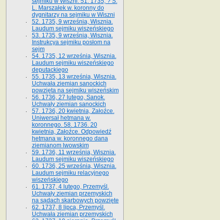
sejmiku w Wiszni. 51. 1735, ? S.
L. Marszałek w. koronny do
dygnitarzy na sejmiku w Wiszni
52. 1735, 9 września, Wisznia.
Laudum sejmiku wiszeńskiego
53. 1735, 9 września, Wisznia.
Instrukcya sejmiku posłom na
sejm
54. 1735, 12 września, Wisznia.
Laudum sejmiku wiszeńskiego
deputackiego
55. 1735, 13 września, Wisznia.
Uchwała ziemian sanockich
powzięta na sejmiku wiszeńskim
56. 1736, 27 lutego, Sanok.
Uchwały ziemian sanockich
57. 1736, 20 kwietnia, Załoźce.
Uniwersał hetmana w.
koronnego. 58. 1736. 20
kwietnia, Załoźce. Odpowiedź
hetmana w. koronnego dana
ziemianom lwowskim
59. 1736, 11 września, Wisznia.
Laudum sejmiku wiszeńskiego
60. 1736, 25 września, Wisznia.
Laudum sejmiku relacyjnego
wiszeńskiego
61. 1737, 4 lutego, Przemyśl.
Uchwały ziemian przemyskich
na sądach skarbowych powzięte
62. 1737, 8 lipca, Przemyśl.
Uchwała ziemian przemyskich