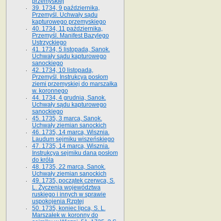
przemyskiej
39. 1734, 9 października,
Przemyśl. Uchwały sądu
kapturowego przemyskiego
40. 1734, 11 października,
Przemyśl. Manifest Bazylego
Ustrzyckiego
41. 1734, 5 listopada, Sanok.
Uchwały sądu kapturowego
sanockiego
42. 1734, 10 listopada,
Przemyśl. Instrukcya posłom
ziemi przemyskiej do marszałka
w. koronnego
44. 1734, 4 grudnia, Sanok.
Uchwały sądu kapturowego
sanockiego
45. 1735, 3 marca, Sanok.
Uchwały ziemian sanockich
46. 1735, 14 marca, Wisznia.
Laudum sejmiku wiszeńskiego
47. 1735, 14 marca, Wisznia.
Instrukcya sejmiku dana posłom
do króla
48. 1735, 22 marca, Sanok.
Uchwały ziemian sanockich
49. 1735, początek czerwca, S.
L. Życzenia województwa
ruskiego i innych w sprawie
uspokojenia Rzptej
50. 1735, koniec lipca, S. L.
Marszałek w. koronny do