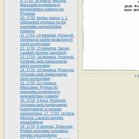
9. 1733, 26 marca, Wisznia.
Marszałek konfederacyi
województwa ruskiego do
Prymasa
10. 1733, koniec marca, s. 1.
Odpowiedź prymasa na list
marszałka województwa
ruskiego
11. 1733, 14 kwietnia, Przemyśl.
Ordynacya sądów kapturowych
ziemi przemyskiej
12. 1733, 15 kwietnia, Sanok.
Laudum ziemian sanockich
13. 1733, 18 kwietnia, Przemyśl.
Uchwała sądu kapturowego
ziemi przemyskiej
14. 1733, 18 kwietnia, Przemyśl.
Uchwała sądu kapturowego
«
ziemi przemyskiej
15. 1733, 22 czerwca,
Warszawa. Prymas do
marszałka konfederacyi
województwa ruskiego
16. 1733, 3 lipca, Przemyśl.
Uchwała sądu kapturowego
przemyskiego w sprawie
sądownictwa. 17. 1733, 16 lipca,
Wisznia. Laudum sejmiku
wiszeńskiego
18. 1733, 9 sierpnia, Żydaczów.
Protest przeciwko uchwałom
sejmiku wiszeńskiego