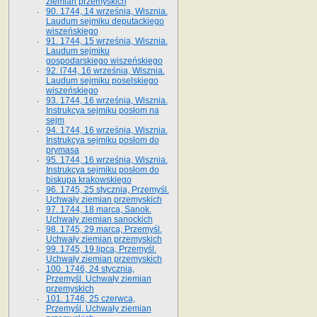
ziemian przemyskich
90. 1744, 14 września, Wisznia.
Laudum sejmiku deputackiego
wiszeńskiego
91. 1744, 15 września, Wisznia.
Laudum sejmiku
gospodarskiego wiszeńskiego
92. l744, 16 września, Wisznia.
Laudum sejmiku poselskiego
wiszeńskiego
93. 1744, 16 września, Wisznia.
Instrukcya sejmiku posłom na
sejm
94. 1744, 16 września, Wisznia.
Instrukcya sejmiku posłom do
prymasa
95. 1744, 16 września, Wisznia.
Instrukcya sejmiku posłom do
biskupa krakowskiego
96. 1745, 25 stycznia, Przemyśl.
Uchwały ziemian przemyskich
97. 1744, 18 marca, Sanok.
Uchwały ziemian sanockich
98. 1745, 29 marca, Przemyśl.
Uchwały ziemian przemyskich
99. 1745, 19 lipca, Przemyśl.
Uchwały ziemian przemyskich
100. 1746, 24 stycznia,
Przemyśl. Uchwały ziemian
przemyskich
101. 1746, 25 czerwca,
Przemyśl. Uchwały ziemian