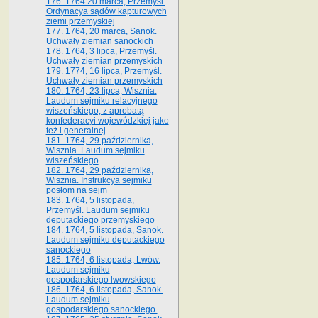
176. 1764 20 marca, Przemyśl.
Ordynacya sądów kapturowych
ziemi przemyskiej
177. 1764, 20 marca, Sanok.
Uchwały ziemian sanockich
178. 1764, 3 lipca, Przemyśl.
Uchwały ziemian przemyskich
179. 1774, 16 lipca, Przemyśl.
Uchwały ziemian przemyskich
180. 1764, 23 lipca, Wisznia.
Laudum sejmiku relacyjnego
wiszeńskiego, z aprobatą
konfederacyi wojewódzkiej jako
też i generalnej
181. 1764, 29 października,
Wisznia. Laudum sejmiku
wiszeńskiego
182. 1764, 29 października,
Wisznia. Instrukcya sejmiku
posłom na sejm
183. 1764, 5 listopada,
Przemyśl. Laudum sejmiku
deputackiego przemyskiego
184. 1764, 5 listopada, Sanok.
Laudum sejmiku deputackiego
sanockiego
185. 1764, 6 listopada, Lwów.
Laudum sejmiku
gospodarskiego lwowskiego
186. 1764, 6 listopada, Sanok.
Laudum sejmiku
gospodarskiego sanockiego.