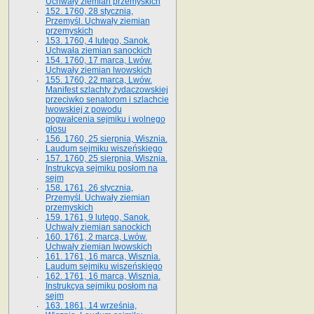
Uchwały ziemian przemyskich
152. 1760, 28 stycznia,
Przemyśl. Uchwały ziemian
przemyskich
153. 1760, 4 lutego, Sanok.
Uchwała ziemian sanockich
154. 1760, 17 marca, Lwów.
Uchwały ziemian lwowskich
155. 1760, 22 marca, Lwów.
Manifest szlachty żydaczowskiej
przeciwko senatorom i szlachcie
lwowskiej z po­wodu
pogwałcenia sejmiku i wolnego
głosu
156. 1760, 25 sierpnia, Wisznia.
Laudum sejmiku wiszeńskiego
157. 1760, 25 sierpnia, Wisznia.
Instrukcya sejmiku posłom na
sejm
158. 1761, 26 stycznia,
Przemyśl. Uchwały ziemian
przemyskich
159. 1761, 9 lutego, Sanok.
Uchwały ziemian sanockich
160. 1761, 2 marca, Lwów.
Uchwały ziemian lwowskich
161. 1761, 16 marca, Wisznia.
Laudum sejmiku wiszeńskiego
162. 1761, 16 marca, Wisznia.
Instrukcya sejmiku posłom na
sejm
163. 1861, 14 września,