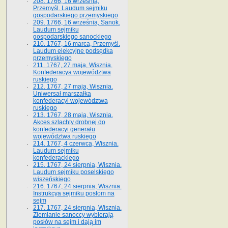
208. 1766, 16 września,
Przemyśl. Laudum sejmiku
gospodarskiego przemyskiego
209. 1766, 16 września, Sanok.
Laudum sejmiku
gospodarskiego sanockiego
210. 1767, 16 marca, Przemyśl.
Laudum elekcyjne podsędka
przemyskiego
211. 1767, 27 maja, Wisznia.
Konfederacya województwa
ruskiego
212. 1767, 27 maja, Wisznia.
Uniwersał marszałka
konfederacyi województwa
ruskiego
213. 1767, 28 maja, Wisznia.
Akces szlachty drobnej do
konfederacyi generału
województwa ruskiego
214. 1767, 4 czerwca, Wisznia.
Laudum sejmiku
konfederackiego
215. 1767, 24 sierpnia, Wisznia.
Laudum sejmiku poselskiego
wiszeńskiego
216. 1767, 24 sierpnia, Wisznia.
Instrukcya sejmiku posłom na
sejm
217. 1767, 24 sierpnia, Wisznia.
Ziemianie sanoccy wybierają
posłów na sejm i dają im