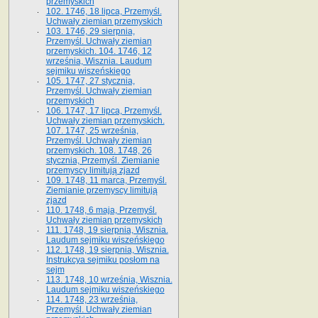
przemyskich
102. 1746, 18 lipca, Przemyśl.
Uchwały ziemian przemyskich
103. 1746, 29 sierpnia,
Przemyśl. Uchwały ziemian
przemyskich. 104. 1746, 12
września, Wisznia. Laudum
sejmiku wiszeńskiego
105. 1747, 27 stycznia,
Przemyśl. Uchwały ziemian
przemyskich
106. 1747, 17 lipca, Przemyśl.
Uchwały ziemian przemyskich.
107. 1747, 25 września,
Przemyśl. Uchwały ziemian
przemyskich. 108. 1748, 26
stycznia, Przemyśl. Ziemianie
przemyscy limitują zjazd
109. 1748, 11 marca, Przemyśl.
Ziemianie przemyscy limitują
zjazd
110. 1748, 6 maja, Przemyśl.
Uchwały ziemian przemyskich
111. 1748, 19 sierpnia, Wisznia.
Laudum sejmiku wiszeńskiego
112. 1748, 19 sierpnia, Wisznia.
Instrukcya sejmiku posłom na
sejm
113. 1748, 10 września, Wisznia.
Laudum sejmiku wiszeńskiego
114. 1748, 23 września,
Przemyśl. Uchwały ziemian