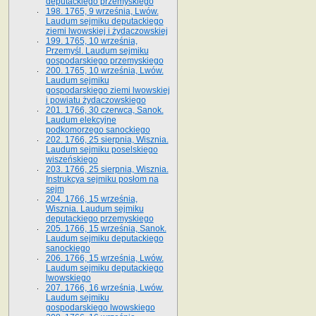
deputackiego przemyskiego
198. 1765, 9 września, Lwów.
Laudum sejmiku deputackiego
ziemi lwowskiej i żydaczowskiej
199. 1765, 10 września,
Przemyśl. Laudum sejmiku
gospodarskiego przemyskiego
200. 1765, 10 września, Lwów.
Laudum sejmiku
gospodarskiego ziemi lwowskiej
i powiatu żydaczowskiego
201. 1766, 30 czerwca, Sanok.
Laudum elekcyjne
podkomorzego sanockiego
202. 1766, 25 sierpnia, Wisznia.
Laudum sejmiku poselskiego
wiszeńskiego
203. 1766, 25 sierpnia, Wisznia.
Instrukcya sejmiku posłom na
sejm
204. 1766, 15 września,
Wisznia. Laudum sejmiku
deputackiego przemyskiego
205. 1766, 15 września, Sanok.
Laudum sejmiku deputackiego
sanockiego
206. 1766, 15 września, Lwów.
Laudum sejmiku deputackiego
lwowskiego
207. 1766, 16 września, Lwów.
Laudum sejmiku
gospodarskiego lwowskiego