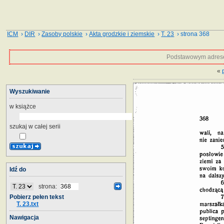
ICM
›
DIR
›
Zasoby polskie
›
Akta grodzkie i ziemskie
›
T. 23
› strona 368
Podstawowym adrese
«
Wyszukiwanie
w książce
szukaj w całej serii
Idź do
strona:
Pobierz pełen tekst
T. 23.txt
Nawigacja