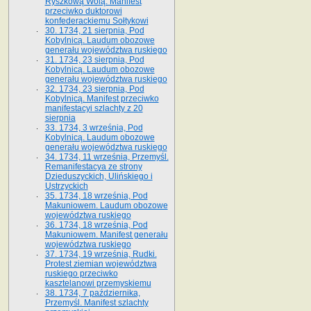
Ryszkową Wolą. Manifest
przeciwko duktorowi
konfederackiemu Sołtykowi
30. 1734, 21 sierpnia, Pod
Kobylnicą. Laudum obozowe
generału województwa ruskiego
31. 1734, 23 sierpnia, Pod
Kobylnicą. Laudum obozowe
generału województwa ruskiego
32. 1734, 23 sierpnia, Pod
Kobylnicą. Manifest przeciwko
manifestacyi szlachty z 20
sierpnia
33. 1734, 3 września, Pod
Kobylnicą. Laudum obozowe
generału województwa ruskiego
34. 1734, 11 września, Przemyśl.
Remanifestacya ze strony
Dzieduszyckich, Ulińskiego i
Ustrzyckich
35. 1734, 18 września, Pod
Makuniowem. Laudum obozowe
województwa ruskiego
36. 1734, 18 września, Pod
Makuniowem. Manifest generału
województwa ruskiego
37. 1734, 19 września, Rudki.
Protest ziemian województwa
ruskiego przeciwko
kasztelanowi przemyskiemu
38. 1734, 7 października,
Przemyśl. Manifest szlachty