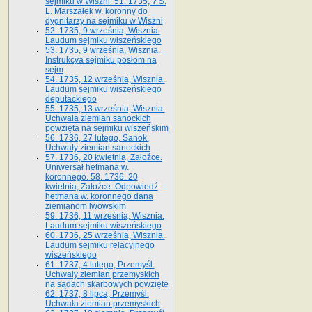
sejmiku w Wiszni. 51. 1735, ? S.
L. Marszałek w. koronny do
dygnitarzy na sejmiku w Wiszni
52. 1735, 9 września, Wisznia.
Laudum sejmiku wiszeńskiego
53. 1735, 9 września, Wisznia.
Instrukcya sejmiku posłom na
sejm
54. 1735, 12 września, Wisznia.
Laudum sejmiku wiszeńskiego
deputackiego
55. 1735, 13 września, Wisznia.
Uchwała ziemian sanockich
powzięta na sejmiku wiszeńskim
56. 1736, 27 lutego, Sanok.
Uchwały ziemian sanockich
57. 1736, 20 kwietnia, Załoźce.
Uniwersał hetmana w.
koronnego. 58. 1736. 20
kwietnia, Załoźce. Odpowiedź
hetmana w. koronnego dana
ziemianom lwowskim
59. 1736, 11 września, Wisznia.
Laudum sejmiku wiszeńskiego
60. 1736, 25 września, Wisznia.
Laudum sejmiku relacyjnego
wiszeńskiego
61. 1737, 4 lutego, Przemyśl.
Uchwały ziemian przemyskich
na sądach skarbowych powzięte
62. 1737, 8 lipca, Przemyśl.
Uchwała ziemian przemyskich