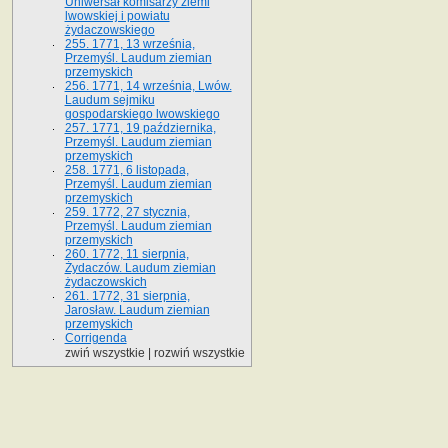
Uniwersał komisarzy ziemi
lwowskiej i powiatu
żydaczowskiego
255. 1771, 13 września,
Przemyśl. Laudum ziemian
przemyskich
256. 1771, 14 września, Lwów.
Laudum sejmiku
gospodarskiego lwowskiego
257. 1771, 19 października,
Przemyśl. Laudum ziemian
przemyskich
258. 1771, 6 listopada,
Przemyśl. Laudum ziemian
przemyskich
259. 1772, 27 stycznia,
Przemyśl. Laudum ziemian
przemyskich
260. 1772, 11 sierpnia,
Żydaczów. Laudum ziemian
żydaczowskich
261. 1772, 31 sierpnia,
Jarosław. Laudum ziemian
przemyskich
Corrigenda
zwiń wszystkie
|
rozwiń wszystkie