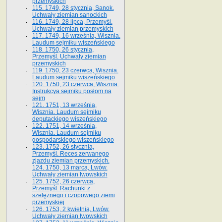
przemyskich
115. 1749, 28 stycznia, Sanok.
Uchwały ziemian sanockich
116. 1749, 28 lipca, Przemyśl.
Uchwały ziemian przemyskich
117. 1749, 16 września, Wisznia.
Laudum sejmiku wiszeńskiego
118. 1750, 26 stycznia,
Przemyśl. Uchwały ziemian
przemyskich
119. 1750, 23 czerwca, Wisznia.
Laudum sejmiku wiszeńskiego
120. 1750, 23 czerwca, Wisznia.
Instrukcya sejmiku posłom na
sejm
121. 1751, 13 września,
Wisznia. Laudum sejmiku
deputackiego wiszeńskiego
122. 1751, 14 września,
Wisznia. Laudum sejmiku
gospodarskiego wiszeńskiego
123. 1752, 26 stycznia,
Przemyśl. Reces zerwanego
zjazdu ziemian przemyskich.
124. 1750, 13 marca, Lwów.
Uchwały ziemian lwowskich
125. 1752, 26 czerwca,
Przemyśl. Rachunki z
szelężnego i czopowego ziemi
przemyskiej
126. 1753, 2 kwietnia, Lwów.
Uchwały ziemian lwowskich