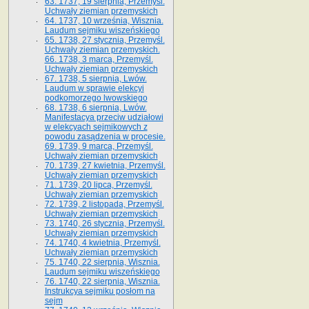
63. 1737, 19 sierpnia, Przemyśl.
Uchwały ziemian przemyskich
64. 1737, 10 września, Wisznia.
Laudum sejmiku wiszeńskiego
65. 1738, 27 stycznia, Przemyśl.
Uchwały ziemian przemyskich­­.
66. 1738, 3 marca, Przemyśl.
Uchwały ziemian przemyskich­
67. 1738, 5 sierpnia, Lwów.
Laudum w sprawie elekcyi
podkomorzego lwowskiego
68. 1738, 6 sierpnia, Lwów.
Manifestacya przeciw udziałowi
w elekcyach sejmikowych z
powodu zasądzenia w procesie.
69. 1739, 9 marca, Przemyśl.
Uchwały ziemian przemyskich
70. 1739, 27 kwietnia, Przemyśl.
Uchwały ziemian przemyskich
71. 1739, 20 lipca, Przemyśl.
Uchwały ziemian przemyskich
72. 1739, 2 listopada, Przemyśl.
Uchwały ziemian przemyskich
73. 1740, 26 stycznia, Przemyśl.
Uchwały ziemian przemyskich
74. 1740, 4 kwietnia, Przemyśl.
Uchwały ziemian przemyskich
75. 1740, 22 sierpnia, Wisznia.
Laudum sejmiku wiszeńskiego
76. 1740, 22 sierpnia, Wisznia.
Instrukcya sejmiku posłom na
sejm