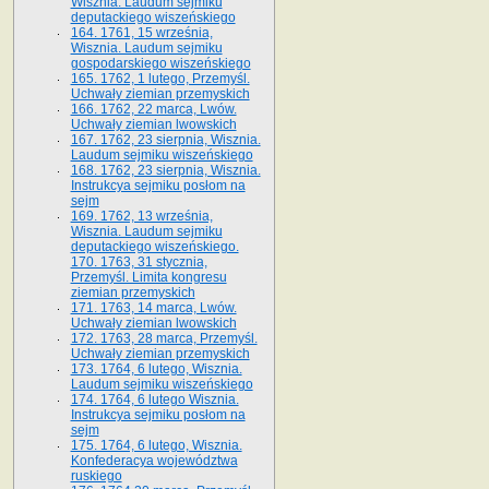
Wisznia. Laudum sejmiku
deputackiego wiszeńskiego
164. 1761, 15 września,
Wisznia. Laudum sejmiku
gospodarskiego wiszeńskiego
165. 1762, 1 lutego, Przemyśl.
Uchwały ziemian przemyskich
166. 1762, 22 marca, Lwów.
Uchwały ziemian lwowskich
167. 1762, 23 sierpnia, Wisznia.
Laudum sejmiku wiszeńskiego
168. 1762, 23 sierpnia, Wisznia.
Instrukcya sejmiku posłom na
sejm
169. 1762, 13 września,
Wisznia. Laudum sejmiku
deputackiego wiszeńskiego.
170. 1763, 31 stycznia,
Przemyśl. Limita kongresu
ziemian przemyskich
171. 1763, 14 marca, Lwów.
Uchwały ziemian lwowskich
172. 1763, 28 marca, Przemyśl.
Uchwały ziemian przemyskich
173. 1764, 6 lutego, Wisznia.
Laudum sejmiku wiszeńskiego
174. 1764, 6 lutego Wisznia.
Instrukcya sejmiku posłom na
sejm
175. 1764, 6 lutego, Wisznia.
Konfederacya województwa
ruskiego