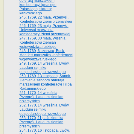
obierają marszałkiem
konfederacyi Ignacego
Potockiego, starostę
kaniowskiego
245. 1769, 22 maja, Przemyśl.
Konfederacya ziemi przemyskiej
246. 1769, 23 maja, Przemyśl.
Uniwersał marszałka
konfederacyi ziemi przemyskiej
247. 1769, 30 maja, Wisznia.
Konfederacya ziemian
województwa ruskiego
248. 1769, 6 czerwca, Busk.
Manifest marszałka konfederacyi
województwa ruskiego
249. 1769, 14 września, Lwów.
Laudum sejmiku
gospodarskiego lwowskiego
250. 1769, 13 listopada, Sanok.
Ziemianie sanoccy obierają
marszałkiem konfederacyi Filipa
Radzimińskiego
251. 1770, 14 września,
Przemyśl. Laudum ziemian
przemyskich
252. 1770, 14 września, Lwów.
Laudum sejmiku
gospodarskiego lwowskiego
253. 1770, 11 października,
Przemyśl. Laudum ziemian
przemyskich
254. 1770, 16 listopada, Lwów.