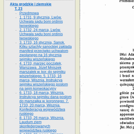
Akta grodzkie i ziemskie
T. 23
Przedmowa
1. 1731, 9 stycznia, Lwów.
Uchwała sądu boni ordinis
lwowskiego
2. 1732, 24 marca, Lwów.
Uchwała sądu boni ordinis
lwowskiego
3. 1733, 16 stycznia, Sanok.
Kilku szlachty sanockiej zakłada
manifest przeciwko uchwałom
zwołanego na 16 stycz­nia
sejmiku wiszeńskiego
4. 1733, marzec początek,
Warszawa. Józef Mniszek
marszałek w. kor. do sejmiku
wiszeńskiego. 5. 1733, 16
marca, Wisznia. Instrukcya
sejmiku wiszeńskiego posłom
na sejm konwokacyjny
6. 1733, 18 marca, Wisznia.
Instrukcya sejmiku dana posłom
do marszałka w. koronnego. 7.
1733, 20 marca, Wisznia.
Konfederacya województwa
ruskiego
8. 1733, 26 marca, Wisznia.
Laudum ziem
skonfederowanych
województwa ruskiego