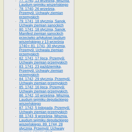
77. 1740, 13 września, Wisznia.
Laudum sejmiku wiszeńskiego
78. 1740, 26 września,
Przemyśl. Uchwały ziemian
przemyskich
79. 1741, 18 stycznia, Sanok.
Uchwały ziemian sanockich
80. 1741, 18 stycznia, Sanok.
Manifest ziemian sanockich
przeciwko artykułowi laudum
wiszeńskiego z 13 wrze­śnia
1740 r. 81. 1741, 30 stycznia,
Przemyśl. Uchwała ziemian
przemyskich
82. 1741, 17 lipca, Przemyśl.
Uchwały ziemian przemyskich
83. 1741, 23 października,
Przemyśl. Uchwały ziemian
przemyskich
84. 1742, 29 stycznia, Przemyśl.
Uchwały ziemian przemyskich
85. 1742, 16 lipca, Przemyśl.
Uchwały ziemian przemyskich.
86. 1742, 10 września, Wisznia.
Laudum sejmiku deputackiego
wiszeńskiego
87. 1742, 5 listopada, Przemyśl.
Uchwały ziemian przemyskich
88. 1743, 9 września, Wisznia.
Laudum sejmiku deputackiego
wiszeńskiego. 89. 1744, 28
stycznia, Przemyśl. Uchwały