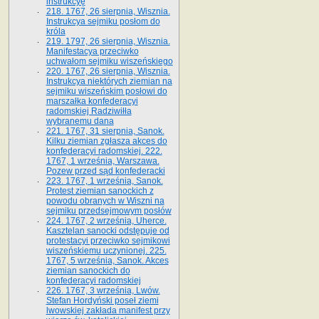
instrukcyę
218. 1767, 26 sierpnia, Wisznia.
Instrukcya sejmiku posłom do
króla
219. 1797, 26 sierpnia, Wisznia.
Manifestacya przeciwko
uchwałom sejmiku wiszeńskiego
220. 1767, 26 sierpnia, Wisznia.
Instrukcya niektórych ziemian na
sejmiku wiszeńskim posłowi do
marszałka konfe­deracyi
radomskiej Radziwiłła
wybranemu dana
221. 1767, 31 sierpnia, Sanok.
Kilku ziemian zgłasza akces do
konfederacyi radomskiej. 222.
1767, 1 września, Warszawa.
Pozew przed sąd konfederacki
223. 1767, 1 września, Sanok.
Protest ziemian sanockich z
powodu obranych w Wiszni na
sejmiku przedsejmo­wym posłów
224. 1767, 2 września, Uherce.
Kasztelan sanocki odstępuje od
protestacyi przeciwko sejmikowi
wiszeńskiemu uczynionej. 225.
1767, 5 września, Sanok. Akces
ziemian sanockich do
konfederacyi radomskiej
226. 1767, 3 września, Lwów.
Stefan Hordyński poseł ziemi
lwowskiej zakłada manifest przy