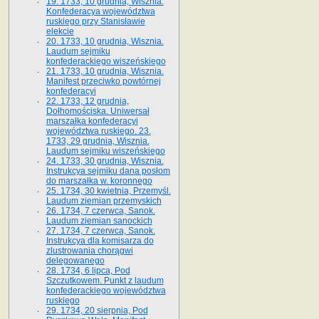
19. 1733, 10 grudnia, Wisznia.
Konfederacya województwa
ruskiego przy Stanisławie
elekcie
20. 1733, 10 grudnia, Wisznia.
Laudum sejmiku
konfederackiego wiszeńskiego
21. 1733, 10 grudnia, Wisznia.
Manifest przeciwko powtórnej
konfederacyi
22. 1733, 12 grudnia,
Dołhomościska. Uniwersał
marszałka konfederacyi
województwa ruskiego. 23.
1733, 29 grudnia, Wisznia.
Laudum sejmiku wiszeńskiego
24. 1733, 30 grudnia, Wisznia.
Instrukcya sejmiku dana posłom
do marszałka w. koronnego
25. 1734, 30 kwietnia, Przemyśl.
Laudum ziemian przemyskich
26. 1734, 7 czerwca, Sanok.
Laudum ziemian sanockich
27. 1734, 7 czerwca, Sanok.
Instrukcya dla komisarza do
zlustrowania chorągwi
delegowanego
28. 1734, 6 lipca, Pod
Szczutkowem. Punkt z laudum
konfederackiego województwa
ruskiego
29. 1734, 20 sierpnia, Pod