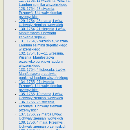
127. 1753, 11 września, Wisznia.
Laudum sejmiku wiszeńskiego
128. 1754, 28 stycznia,
Przemyśl. Uchwały ziemian
przemyskich
129. 1754, 25 marca, Lwów.
Uchwały ziemian lwowskich
130. 1754, 21 sierpnia, Lwów.
Manifestacya z powodu
zerwania sejmiku
131. 1754, 9 września, Wisznia.
Laudum sejmiku deputackiego
wiszeńskiego
132. 1754, 10—11 września,
Wisznia. Manifestacya
przeciwko punktowi laudum
wiszeńskiego
133. 1754, 4 listopada, Lwów.
Manifestacya przeciwko
punktowi laudum wiszeńskiego
134. 1755, 27 stycznia,
Przemyśl. Uchwały ziemian
przemyskich
135. 1755, 10 marca, Lwów.
Uchwały ziemian lwowskich
136. 1756, 26 stycznia,
Przemyśl. Uchwały ziemian
przemyskich
137. 1756, 29 marca Lwów.
Uchwały ziemian lwowskich
138. 1756, 4 maja, Przemyśl.
Uchwały ziemian przemyskich.