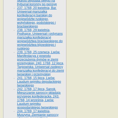
skarbu deputata swego na
trybunał koronny po pensyę
237. 1768, 20 kwietnia, Bar.
Uniwersał marszałka
konfederacyi barskiej do
województw ruskiego,
wołyńskiego, podolskiego i
bracławskiego
238. 1768, 29 kwietnia,
Podhajce. Uniwersał i ordynans
marszałka konfederacyi
województwa bracławskiego do
wo­jewództwa kijowskiego i
ruskiego
239. 1768, 25 czerwca, Lwów.
Manifestacya z powodu
przeciążenia dymów w ziemi
przemyskiej. 240. 1768, 12 lipca,
Targowiska. Uniwersał zastępcy
marszałka konfederacyi do ziemi
lwowskiej i przemyskiej
241. 1768, 15 lipca, Lwów.
Laudum sejmiku deputackiego
lwowskiego
242. 1768, 17 lipca, Sanok.
Mieszczanie sanoccy składają
przysięgę konfederacką. 243.
1768, 14 września, Lwów.
Laudum sejmiku
gospodarskiego lwowskiego
244. 1769, 17 kwietnia,
Muszyna. Ziemianie sanoccy