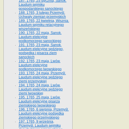
187. 1765, 25 stycznia, Sanok.
Laudum sejmiku
gospodarskiego sanockiego
188. 1765, 3 lutego Przemyśl.
Uchwały ziemian przemyskich
189. 1765, 22 kwietnia, Wisznia.
Laudum sejmiku relacyjnego
wiszeńskiego
190. 1765, 22 maja, Sanok.
Laudum elekcyjne
podkomorzego sanockiego
191. 1765, 23 maja, Sanok.
Laudum elekcyjne sędziego,
podsędka i pisarza ziem
sanockich
192. 1765, 23 maja, Lwów.
Laudum elekcyjne
podkomorzego lwowskiego
193. 1765, 24 maja, Przemyśl.
Laudum elekcyjne sędziego
ziemi przemyskiej
194. 1765, 24 maja, Lwów.
Laudum elekcyjne sędziego
ziemi lwowskiej
195. 1765, 25 maja, Lwów.
Laudum elekcyjne pisarza
ziemskiego lwowskiego
196. 1765, 6 sierpnia, Przemyśl.
Laudum elekcyjne podsędka
ziemskiego przemyskiego
197. 1765, 9 września,
Przemyśl. Laudum sejmiku