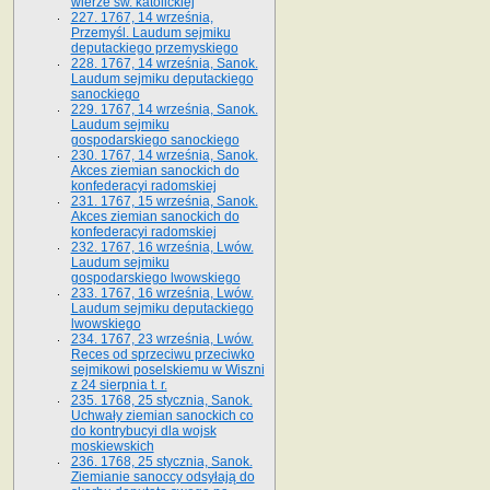
wierze św. ka­tolickiej
227. 1767, 14 września,
Przemyśl. Laudum sejmiku
deputackiego przemyskiego
228. 1767, 14 września, Sanok.
Laudum sejmiku deputackiego
sanockiego
229. 1767, 14 września, Sanok.
Laudum sejmiku
gospodarskiego sanockiego
230. 1767, 14 września, Sanok.
Akces ziemian sanockich do
konfederacyi radomskiej
231. 1767, 15 września, Sanok.
Akces ziemian sanockich do
konfederacyi radomskiej
232. 1767, 16 września, Lwów.
Laudum sejmiku
gospodarskiego lwowskiego
233. 1767, 16 września, Lwów.
Laudum sejmiku deputackiego
lwowskiego
234. 1767, 23 września, Lwów.
Reces od sprzeciwu przeciwko
sejmikowi poselskiemu w Wiszni
z 24 sierpnia t. r.
235. 1768, 25 stycznia, Sanok.
Uchwały ziemian sanockich co
do kontrybucyi dla wojsk
moskiewskich
236. 1768, 25 stycznia, Sanok.
Ziemianie sanoccy odsyłają do