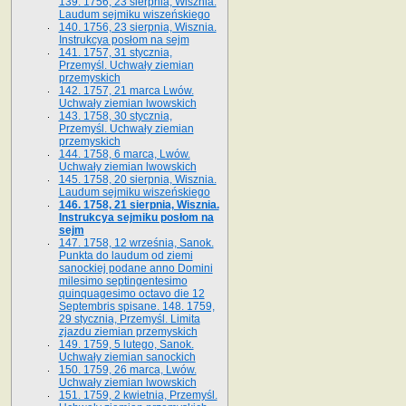
139. 1756, 23 sierpnia, Wisznia.
Laudum sejmiku wiszeńskiego
140. 1756, 23 sierpnia, Wisznia.
Instrukcya posłom na sejm
141. 1757, 31 stycznia,
Przemyśl. Uchwały ziemian
przemyskich
142. 1757, 21 marca Lwów.
Uchwały ziemian lwowskich
143. 1758, 30 stycznia,
Przemyśl. Uchwały ziemian
przemyskich
144. 1758, 6 marca, Lwów.
Uchwały ziemian lwowskich
145. 1758, 20 sierpnia, Wisznia.
Laudum sejmiku wiszeńskiego
146. 1758, 21 sierpnia, Wisznia.
Instrukcya sejmiku posłom na
sejm
147. 1758, 12 września, Sanok.
Punkta do laudum od ziemi
sanockiej podane anno Domini
milesimo septingentesimo
quinquagesimo octavo die 12
Septembris spisane. 148. 1759,
29 stycznia, Przemyśl. Limita
zjazdu ziemian przemyskich
149. 1759, 5 lutego, Sanok.
Uchwały ziemian sanockich
150. 1759, 26 marca, Lwów.
Uchwały ziemian lwowskich
151. 1759, 2 kwietnia, Przemyśl.