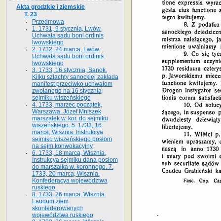
Akta grodzkie i ziemskie
T. 23
Przedmowa
1. 1731, 9 stycznia, Lwów.
Uchwała sądu boni ordinis
lwowskiego
2. 1732, 24 marca, Lwów.
Uchwała sądu boni ordinis
lwowskiego
3. 1733, 16 stycznia, Sanok.
Kilku szlachty sanockiej zakłada
manifest przeciwko uchwałom
zwołanego na 16 stycz­nia
sejmiku wiszeńskiego
4. 1733, marzec początek,
Warszawa. Józef Mniszek
marszałek w. kor. do sejmiku
wiszeńskiego. 5. 1733, 16
marca, Wisznia. Instrukcya
sejmiku wiszeńskiego posłom
na sejm konwokacyjny
6. 1733, 18 marca, Wisznia.
Instrukcya sejmiku dana posłom
do marszałka w. koronnego. 7.
1733, 20 marca, Wisznia.
Konfederacya województwa
ruskiego
8. 1733, 26 marca, Wisznia.
Laudum ziem
skonfederowanych
województwa ruskiego