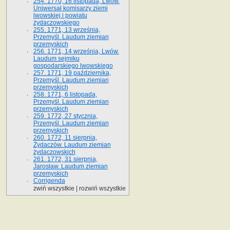
254. 1770, 16 listopada, Lwów.
Uniwersał komisarzy ziemi
lwowskiej i powiatu
żydaczowskiego
255. 1771, 13 września,
Przemyśl. Laudum ziemian
przemyskich
256. 1771, 14 września, Lwów.
Laudum sejmiku
gospodarskiego lwowskiego
257. 1771, 19 października,
Przemyśl. Laudum ziemian
przemyskich
258. 1771, 6 listopada,
Przemyśl. Laudum ziemian
przemyskich
259. 1772, 27 stycznia,
Przemyśl. Laudum ziemian
przemyskich
260. 1772, 11 sierpnia,
Żydaczów. Laudum ziemian
żydaczowskich
261. 1772, 31 sierpnia,
Jarosław. Laudum ziemian
przemyskich
Corrigenda
zwiń wszystkie
|
rozwiń wszystkie