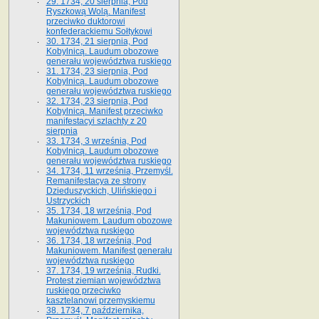
29. 1734, 20 sierpnia, Pod
Ryszkową Wolą. Manifest
przeciwko duktorowi
konfederackiemu Sołtykowi
30. 1734, 21 sierpnia, Pod
Kobylnicą. Laudum obozowe
generału województwa ruskiego
31. 1734, 23 sierpnia, Pod
Kobylnicą. Laudum obozowe
generału województwa ruskiego
32. 1734, 23 sierpnia, Pod
Kobylnicą. Manifest przeciwko
manifestacyi szlachty z 20
sierpnia
33. 1734, 3 września, Pod
Kobylnicą. Laudum obozowe
generału województwa ruskiego
34. 1734, 11 września, Przemyśl.
Remanifestacya ze strony
Dzieduszyckich, Ulińskiego i
Ustrzyckich
35. 1734, 18 września, Pod
Makuniowem. Laudum obozowe
województwa ruskiego
36. 1734, 18 września, Pod
Makuniowem. Manifest generału
województwa ruskiego
37. 1734, 19 września, Rudki.
Protest ziemian województwa
ruskiego przeciwko
kasztelanowi przemyskiemu
38. 1734, 7 października,