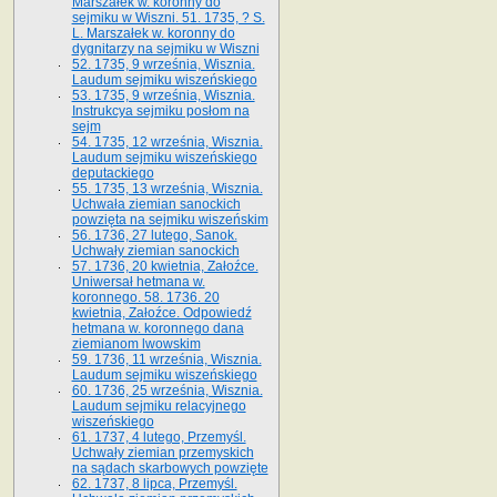
Marszałek w. koronny do
sejmiku w Wiszni. 51. 1735, ? S.
L. Marszałek w. koronny do
dygnitarzy na sejmiku w Wiszni
52. 1735, 9 września, Wisznia.
Laudum sejmiku wiszeńskiego
53. 1735, 9 września, Wisznia.
Instrukcya sejmiku posłom na
sejm
54. 1735, 12 września, Wisznia.
Laudum sejmiku wiszeńskiego
deputackiego
55. 1735, 13 września, Wisznia.
Uchwała ziemian sanockich
powzięta na sejmiku wiszeńskim
56. 1736, 27 lutego, Sanok.
Uchwały ziemian sanockich
57. 1736, 20 kwietnia, Załoźce.
Uniwersał hetmana w.
koronnego. 58. 1736. 20
kwietnia, Załoźce. Odpowiedź
hetmana w. koronnego dana
ziemianom lwowskim
59. 1736, 11 września, Wisznia.
Laudum sejmiku wiszeńskiego
60. 1736, 25 września, Wisznia.
Laudum sejmiku relacyjnego
wiszeńskiego
61. 1737, 4 lutego, Przemyśl.
Uchwały ziemian przemyskich
na sądach skarbowych powzięte
62. 1737, 8 lipca, Przemyśl.