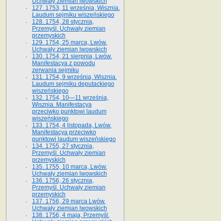
Uchwały ziemian lwowskich
127. 1753, 11 września, Wisznia.
Laudum sejmiku wiszeńskiego
128. 1754, 28 stycznia,
Przemyśl. Uchwały ziemian
przemyskich
129. 1754, 25 marca, Lwów.
Uchwały ziemian lwowskich
130. 1754, 21 sierpnia, Lwów.
Manifestacya z powodu
zerwania sejmiku
131. 1754, 9 września, Wisznia.
Laudum sejmiku deputackiego
wiszeńskiego
132. 1754, 10—11 września,
Wisznia. Manifestacya
przeciwko punktowi laudum
wiszeńskiego
133. 1754, 4 listopada, Lwów.
Manifestacya przeciwko
punktowi laudum wiszeńskiego
134. 1755, 27 stycznia,
Przemyśl. Uchwały ziemian
przemyskich
135. 1755, 10 marca, Lwów.
Uchwały ziemian lwowskich
136. 1756, 26 stycznia,
Przemyśl. Uchwały ziemian
przemyskich
137. 1756, 29 marca Lwów.
Uchwały ziemian lwowskich
138. 1756, 4 maja, Przemyśl.