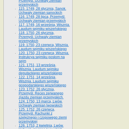
Przemyśl. Uchwały ziemian
przemyskich
115. 1749, 28 stycznia, Sanok.
Uchwały ziemian sanockich
116. 1749, 28 lipca, Przemyśl.
Uchwały ziemian przemyskich
117. 1749, 16 września, Wisznia.
Laudum sejmiku wiszeńskiego
118. 1750, 26 stycznia,
Przemyśl. Uchwały ziemian
przemyskich
119. 1750, 23 czerwca, Wisznia.
Laudum sejmiku wiszeńskiego
120. 1750, 23 czerwca, Wisznia.
Instrukcya sejmiku posłom na
sejm
121. 1751, 13 września,
Wisznia. Laudum sejmiku
deputackiego wiszeńskiego
122. 1751, 14 września,
Wisznia. Laudum sejmiku
gospodarskiego wiszeńskiego
123. 1752, 26 stycznia,
Przemyśl. Reces zerwanego
zjazdu ziemian przemyskich.
124. 1750, 13 marca, Lwów.
Uchwały ziemian lwowskich
125. 1752, 26 czerwca,
Przemyśl. Rachunki z
szelężnego i czopowego ziemi
przemyskiej
126. 1753, 2 kwietnia, Lwów.