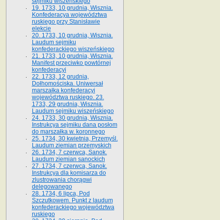
sejmiku wiszeńskiego
19. 1733, 10 grudnia, Wisznia.
Konfederacya województwa
ruskiego przy Stanisławie
elekcie
20. 1733, 10 grudnia, Wisznia.
Laudum sejmiku
konfederackiego wiszeńskiego
21. 1733, 10 grudnia, Wisznia.
Manifest przeciwko powtórnej
konfederacyi
22. 1733, 12 grudnia,
Dołhomościska. Uniwersał
marszałka konfederacyi
województwa ruskiego. 23.
1733, 29 grudnia, Wisznia.
Laudum sejmiku wiszeńskiego
24. 1733, 30 grudnia, Wisznia.
Instrukcya sejmiku dana posłom
do marszałka w. koronnego
25. 1734, 30 kwietnia, Przemyśl.
Laudum ziemian przemyskich
26. 1734, 7 czerwca, Sanok.
Laudum ziemian sanockich
27. 1734, 7 czerwca, Sanok.
Instrukcya dla komisarza do
zlustrowania chorągwi
delegowanego
28. 1734, 6 lipca, Pod
Szczutkowem. Punkt z laudum
konfederackiego województwa
ruskiego