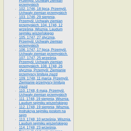
Przemyśl. Uchwały ziemian
przemyskich
102. 1746, 18 lipca, Przemyśl.
Uchwały ziemian przemyskich
103. 1746, 29 sierpnia,
Przemyśl. Uchwały ziemian
przemyskich. 104. 1746, 12
września, Wisznia. Laudum
sejmiku wiszeńskiego
105. 1747, 27 stycznia,
Przemyśl. Uchwały ziemian
przemyskich
106. 1747, 17 lipca, Przemyśl.
Uchwały ziemian przemyskich.
107. 1747, 25 września,
Przemyśl. Uchwały ziemian
przemyskich. 108. 1748, 26
stycznia, Przemyśl. Ziemianie
przemyscy limitują zjazd
109. 1748, 11 marca, Przemyśl.
Ziemianie przemyscy limitują
zjazd
110. 1748, 6 maja, Przemyśl.
Uchwały ziemian przemyskich
111. 1748, 19 sierpnia, Wisznia.
Laudum sejmiku wiszeńskiego
112. 1748, 19 sierpnia, Wisznia.
Instrukcya sejmiku posłom na
sejm
113. 1748, 10 września, Wisznia.
Laudum sejmiku wiszeńskiego
114. 1748, 23 września,