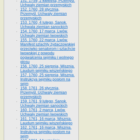
151. 1759, 2 kwietnia, Przemyśl.
Uchwały ziemian przemyskich
152. 1760, 28 stycznia,
Przemyśl. Uchwały ziemian
przemyskich
153. 1760, 4 lutego, Sanok.
Uchwała ziemian sanockich
154. 1760, 17 marca, Lwów.
Uchwały ziemian lwowskich
155. 1760, 22 marca, Lwów.
Manifest szlachty żydaczowskiej
przeciwko senatorom i szlachcie
lwowskiej z po­wodu
pogwałcenia sejmiku i wolnego
głosu
156. 1760, 25 sierpnia, Wisznia.
Laudum sejmiku wiszeńskiego
157. 1760, 25 sierpnia, Wisznia.
Instrukcya sejmiku posłom na
sejm
158. 1761, 26 stycznia,
Przemyśl. Uchwały ziemian
przemyskich
159. 1761, 9 lutego, Sanok.
Uchwały ziemian sanockich
160. 1761, 2 marca, Lwów.
Uchwały ziemian lwowskich
161. 1761, 16 marca, Wisznia.
Laudum sejmiku wiszeńskiego
162. 1761, 16 marca, Wisznia.
Instrukcya sejmiku posłom na
sejm