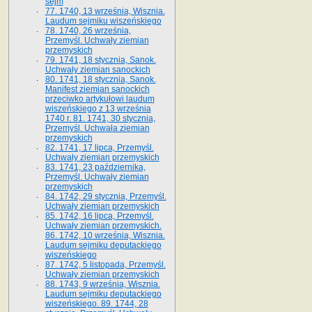
sejm
77. 1740, 13 września, Wisznia.
Laudum sejmiku wiszeńskiego
78. 1740, 26 września,
Przemyśl. Uchwały ziemian
przemyskich
79. 1741, 18 stycznia, Sanok.
Uchwały ziemian sanockich
80. 1741, 18 stycznia, Sanok.
Manifest ziemian sanockich
przeciwko artykułowi laudum
wiszeńskiego z 13 wrze­śnia
1740 r. 81. 1741, 30 stycznia,
Przemyśl. Uchwała ziemian
przemyskich
82. 1741, 17 lipca, Przemyśl.
Uchwały ziemian przemyskich
83. 1741, 23 października,
Przemyśl. Uchwały ziemian
przemyskich
84. 1742, 29 stycznia, Przemyśl.
Uchwały ziemian przemyskich
85. 1742, 16 lipca, Przemyśl.
Uchwały ziemian przemyskich.
86. 1742, 10 września, Wisznia.
Laudum sejmiku deputackiego
wiszeńskiego
87. 1742, 5 listopada, Przemyśl.
Uchwały ziemian przemyskich
88. 1743, 9 września, Wisznia.
Laudum sejmiku deputackiego
wiszeńskiego. 89. 1744, 28