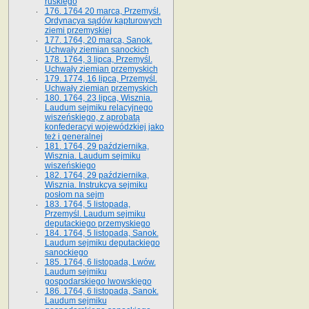
ruskiego
176. 1764 20 marca, Przemyśl.
Ordynacya sądów kapturowych
ziemi przemyskiej
177. 1764, 20 marca, Sanok.
Uchwały ziemian sanockich
178. 1764, 3 lipca, Przemyśl.
Uchwały ziemian przemyskich
179. 1774, 16 lipca, Przemyśl.
Uchwały ziemian przemyskich
180. 1764, 23 lipca, Wisznia.
Laudum sejmiku relacyjnego
wiszeńskiego, z aprobatą
konfederacyi wojewódzkiej jako
też i generalnej
181. 1764, 29 października,
Wisznia. Laudum sejmiku
wiszeńskiego
182. 1764, 29 października,
Wisznia. Instrukcya sejmiku
posłom na sejm
183. 1764, 5 listopada,
Przemyśl. Laudum sejmiku
deputackiego przemyskiego
184. 1764, 5 listopada, Sanok.
Laudum sejmiku deputackiego
sanockiego
185. 1764, 6 listopada, Lwów.
Laudum sejmiku
gospodarskiego lwowskiego
186. 1764, 6 listopada, Sanok.
Laudum sejmiku