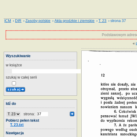
ICM
›
DIR
›
Zasoby polskie
›
Akta grodzkie i ziemskie
›
T. 23
› strona 37
Podstawowym adrese
«
Wyszukiwanie
w książce
szukaj w całej serii
Idź do
strona:
Pobierz pełen tekst
T. 23.txt
Nawigacja