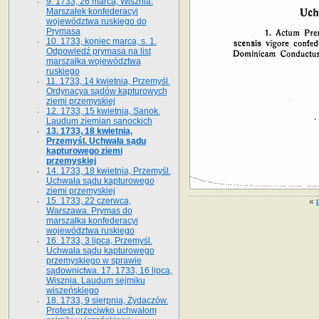
9. 1733, 26 marca, Wisznia.
Marszałek konfederacyi
województwa ruskiego do
Prymasa
10. 1733, koniec marca, s. 1.
Odpowiedź prymasa na list
marszałka województwa
ruskiego
11. 1733, 14 kwietnia, Przemyśl.
Ordynacya sądów kapturowych
ziemi przemyskiej
12. 1733, 15 kwietnia, Sanok.
Laudum ziemian sanockich
13. 1733, 18 kwietnia,
Przemyśl. Uchwała sądu
kapturowego ziemi
przemyskiej
14. 1733, 18 kwietnia, Przemyśl.
Uchwała sądu kapturowego
ziemi przemyskiej
15. 1733, 22 czerwca,
«
Warszawa. Prymas do
marszałka konfederacyi
województwa ruskiego
16. 1733, 3 lipca, Przemyśl.
Uchwała sądu kapturowego
przemyskiego w sprawie
sądownictwa. 17. 1733, 16 lipca,
Wisznia. Laudum sejmiku
wiszeńskiego
18. 1733, 9 sierpnia, Żydaczów.
Protest przeciwko uchwałom