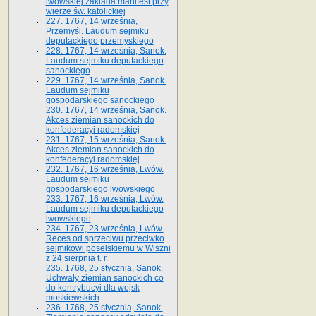
lwowskiej zakłada manifest przy
wierze św. ka­tolickiej
227. 1767, 14 września,
Przemyśl. Laudum sejmiku
deputackiego przemyskiego
228. 1767, 14 września, Sanok.
Laudum sejmiku deputackiego
sanockiego
229. 1767, 14 września, Sanok.
Laudum sejmiku
gospodarskiego sanockiego
230. 1767, 14 września, Sanok.
Akces ziemian sanockich do
konfederacyi radomskiej
231. 1767, 15 września, Sanok.
Akces ziemian sanockich do
konfederacyi radomskiej
232. 1767, 16 września, Lwów.
Laudum sejmiku
gospodarskiego lwowskiego
233. 1767, 16 września, Lwów.
Laudum sejmiku deputackiego
lwowskiego
234. 1767, 23 września, Lwów.
Reces od sprzeciwu przeciwko
sejmikowi poselskiemu w Wiszni
z 24 sierpnia t. r.
235. 1768, 25 stycznia, Sanok.
Uchwały ziemian sanockich co
do kontrybucyi dla wojsk
moskiewskich
236. 1768, 25 stycznia, Sanok.