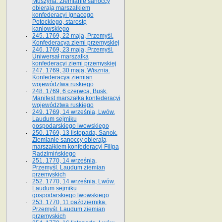
Muszyna. Ziemianie sanoccy
obierają marszałkiem
konfederacyi Ignacego
Potockiego, starostę
kaniowskiego
245. 1769, 22 maja, Przemyśl.
Konfederacya ziemi przemyskiej
246. 1769, 23 maja, Przemyśl.
Uniwersał marszałka
konfederacyi ziemi przemyskiej
247. 1769, 30 maja, Wisznia.
Konfederacya ziemian
województwa ruskiego
248. 1769, 6 czerwca, Busk.
Manifest marszałka konfederacyi
województwa ruskiego
249. 1769, 14 września, Lwów.
Laudum sejmiku
gospodarskiego lwowskiego
250. 1769, 13 listopada, Sanok.
Ziemianie sanoccy obierają
marszałkiem konfederacyi Filipa
Radzimińskiego
251. 1770, 14 września,
Przemyśl. Laudum ziemian
przemyskich
252. 1770, 14 września, Lwów.
Laudum sejmiku
gospodarskiego lwowskiego
253. 1770, 11 października,
Przemyśl. Laudum ziemian
przemyskich