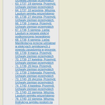
Uchwała ziemian przemyskich
63. 1737, 19 sierpnia, Przemyśl.
Uchwały ziemian przemyskich
64. 1737, 10 września, Wisznia.
Laudum sejmiku wiszeńskiego
65. 1738, 27 stycznia, Przemyśl.
Uchwały ziemian przemyskich­­.
66. 1738, 3 marca, Przemyśl.
Uchwały ziemian przemyskich­
67. 1738, 5 sierpnia, Lwów.
Laudum w sprawie elekcyi
podkomorzego lwowskiego
68. 1738, 6 sierpnia, Lwów.
Manifestacya przeciw udziałowi
w elekcyach sejmikowych z
powodu zasądzenia w procesie.
69. 1739, 9 marca, Przemyśl.
Uchwały ziemian przemyskich
70. 1739, 27 kwietnia, Przemyśl.
Uchwały ziemian przemyskich
71. 1739, 20 lipca, Przemyśl.
Uchwały ziemian przemyskich
72. 1739, 2 listopada, Przemyśl.
Uchwały ziemian przemyskich
73. 1740, 26 stycznia, Przemyśl.
Uchwały ziemian przemyskich
74. 1740, 4 kwietnia, Przemyśl.
Uchwały ziemian przemyskich
75. 1740, 22 sierpnia, Wisznia.
Laudum sejmiku wiszeńskiego
76. 1740, 22 sierpnia, Wisznia.
Instrukcya sejmiku posłom na