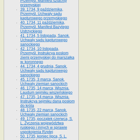
Przemyśl. Manifest szlachty
przemyskiej
39. 1734, 9 października,
Przemyśl. Uchwały sądu
kapturowego przemyskiego
40. 1734, 11 października,
Przemyśl. Manifest Bazylego
Ustrzyckiego
41. 1734, 5 listopada, Sanok.
Uchwały sądu kapturowego
sanockiego
42. 1734, 10 listopada,
Przemyśl. Instrukcya posłom
ziemi przemyskiej do marszałka
w. koronnego
44. 1734, 4 grudnia, Sanok.
Uchwały sądu kapturowego
sanockiego
45. 1735, 3 marca, Sanok.
Uchwały ziemian sanockich
46. 1735, 14 marca, Wisznia.
Laudum sejmiku wiszeńskiego
47. 1735, 14 marca, Wisznia.
Instrukcya sejmiku dana posłom
do króla
48. 1735, 22 marca, Sanok.
Uchwały ziemian sanockich
49. 1735, początek czerwca, S.
L. Życzenia województwa
ruskiego i innych w sprawie
uspokojenia Rzptej
50. 1735, koniec lipca, S. L.