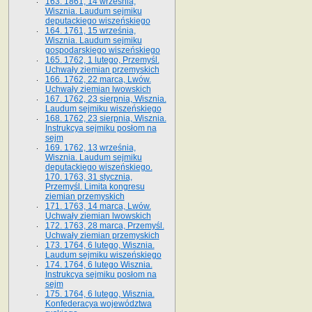
163. 1861, 14 września,
Wisznia. Laudum sejmiku
deputackiego wiszeńskiego
164. 1761, 15 września,
Wisznia. Laudum sejmiku
gospodarskiego wiszeńskiego
165. 1762, 1 lutego, Przemyśl.
Uchwały ziemian przemyskich
166. 1762, 22 marca, Lwów.
Uchwały ziemian lwowskich
167. 1762, 23 sierpnia, Wisznia.
Laudum sejmiku wiszeńskiego
168. 1762, 23 sierpnia, Wisznia.
Instrukcya sejmiku posłom na
sejm
169. 1762, 13 września,
Wisznia. Laudum sejmiku
deputackiego wiszeńskiego.
170. 1763, 31 stycznia,
Przemyśl. Limita kongresu
ziemian przemyskich
171. 1763, 14 marca, Lwów.
Uchwały ziemian lwowskich
172. 1763, 28 marca, Przemyśl.
Uchwały ziemian przemyskich
173. 1764, 6 lutego, Wisznia.
Laudum sejmiku wiszeńskiego
174. 1764, 6 lutego Wisznia.
Instrukcya sejmiku posłom na
sejm
175. 1764, 6 lutego, Wisznia.
Konfederacya województwa