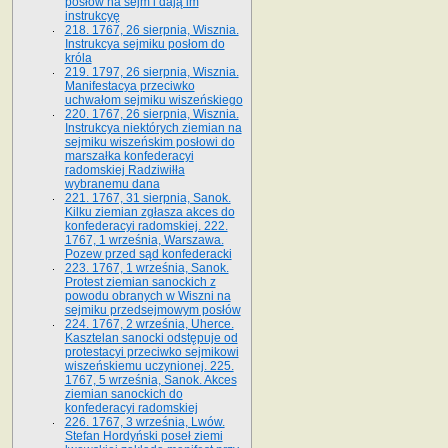
posłów na sejm i dają im
instrukcyę
218. 1767, 26 sierpnia, Wisznia.
Instrukcya sejmiku posłom do
króla
219. 1797, 26 sierpnia, Wisznia.
Manifestacya przeciwko
uchwałom sejmiku wiszeńskiego
220. 1767, 26 sierpnia, Wisznia.
Instrukcya niektórych ziemian na
sejmiku wiszeńskim posłowi do
marszałka konfe­deracyi
radomskiej Radziwiłła
wybranemu dana
221. 1767, 31 sierpnia, Sanok.
Kilku ziemian zgłasza akces do
konfederacyi radomskiej. 222.
1767, 1 września, Warszawa.
Pozew przed sąd konfederacki
223. 1767, 1 września, Sanok.
Protest ziemian sanockich z
powodu obranych w Wiszni na
sejmiku przedsejmo­wym posłów
224. 1767, 2 września, Uherce.
Kasztelan sanocki odstępuje od
protestacyi przeciwko sejmikowi
wiszeńskiemu uczynionej. 225.
1767, 5 września, Sanok. Akces
ziemian sanockich do
konfederacyi radomskiej
226. 1767, 3 września, Lwów.
Stefan Hordyński poseł ziemi