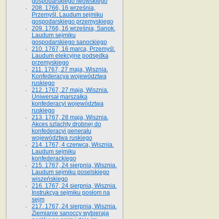
gospodarskiego lwowskiego
208. 1766, 16 września,
Przemyśl. Laudum sejmiku
gospodarskiego przemyskiego
209. 1766, 16 września, Sanok.
Laudum sejmiku
gospodarskiego sanockiego
210. 1767, 16 marca, Przemyśl.
Laudum elekcyjne podsędka
przemyskiego
211. 1767, 27 maja, Wisznia.
Konfederacya województwa
ruskiego
212. 1767, 27 maja, Wisznia.
Uniwersał marszałka
konfederacyi województwa
ruskiego
213. 1767, 28 maja, Wisznia.
Akces szlachty drobnej do
konfederacyi generału
województwa ruskiego
214. 1767, 4 czerwca, Wisznia.
Laudum sejmiku
konfederackiego
215. 1767, 24 sierpnia, Wisznia.
Laudum sejmiku poselskiego
wiszeńskiego
216. 1767, 24 sierpnia, Wisznia.
Instrukcya sejmiku posłom na
sejm
217. 1767, 24 sierpnia, Wisznia.
Ziemianie sanoccy wybierają