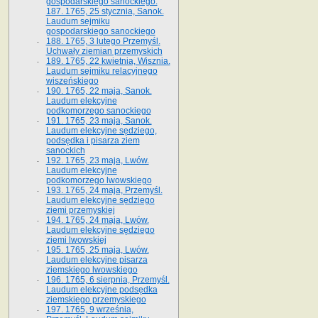
gospodarskiego sanockiego.
187. 1765, 25 stycznia, Sanok.
Laudum sejmiku
gospodarskiego sanockiego
188. 1765, 3 lutego Przemyśl.
Uchwały ziemian przemyskich
189. 1765, 22 kwietnia, Wisznia.
Laudum sejmiku relacyjnego
wiszeńskiego
190. 1765, 22 maja, Sanok.
Laudum elekcyjne
podkomorzego sanockiego
191. 1765, 23 maja, Sanok.
Laudum elekcyjne sędziego,
podsędka i pisarza ziem
sanockich
192. 1765, 23 maja, Lwów.
Laudum elekcyjne
podkomorzego lwowskiego
193. 1765, 24 maja, Przemyśl.
Laudum elekcyjne sędziego
ziemi przemyskiej
194. 1765, 24 maja, Lwów.
Laudum elekcyjne sędziego
ziemi lwowskiej
195. 1765, 25 maja, Lwów.
Laudum elekcyjne pisarza
ziemskiego lwowskiego
196. 1765, 6 sierpnia, Przemyśl.
Laudum elekcyjne podsędka
ziemskiego przemyskiego
197. 1765, 9 września,