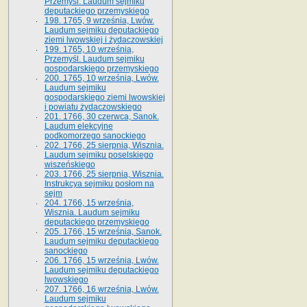
Przemyśl. Laudum sejmiku
deputackiego przemyskiego
198. 1765, 9 września, Lwów.
Laudum sejmiku deputackiego
ziemi lwowskiej i żydaczowskiej
199. 1765, 10 września,
Przemyśl. Laudum sejmiku
gospodarskiego przemyskiego
200. 1765, 10 września, Lwów.
Laudum sejmiku
gospodarskiego ziemi lwowskiej
i powiatu żydaczowskiego
201. 1766, 30 czerwca, Sanok.
Laudum elekcyjne
podkomorzego sanockiego
202. 1766, 25 sierpnia, Wisznia.
Laudum sejmiku poselskiego
wiszeńskiego
203. 1766, 25 sierpnia, Wisznia.
Instrukcya sejmiku posłom na
sejm
204. 1766, 15 września,
Wisznia. Laudum sejmiku
deputackiego przemyskiego
205. 1766, 15 września, Sanok.
Laudum sejmiku deputackiego
sanockiego
206. 1766, 15 września, Lwów.
Laudum sejmiku deputackiego
lwowskiego
207. 1766, 16 września, Lwów.
Laudum sejmiku