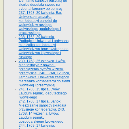
Ziemianie sanoccy odsyłają do
skarbu deputata swego na
trybunał koronny po pensyę
237. 1768, 20 kwietnia, Bar.
Uniwersał marszałka
konfederacyi barskiej do
województw ruskiego,
wołyńskiego, podolskiego i
bracławskiego
238. 1768, 29 kwietnia,
Podhajce. Uniwersał i ordynans
marszałka konfederacyi
województwa bracławskiego do
wo­jewództwa kijowskiego i
ruskiego
239. 1768, 25 czerwca, Lwów.
Manifestacya z powodu
przeciążenia dymów w ziemi
przemyskiej. 240. 1768, 12 lipca,
Targowiska. Uniwersał zastępcy
marszałka konfederacyi do ziemi
lwowskiej i przemyskiej
241. 1768, 15 lipca, Lwów.
Laudum sejmiku deputackiego
lwowskiego
242. 1768, 17 lipca, Sanok.
Mieszczanie sanoccy składają
przysięgę konfederacką. 243.
1768, 14 września, Lwów.
Laudum sejmiku
gospodarskiego lwowskiego
244. 1769, 17 kwietnia,