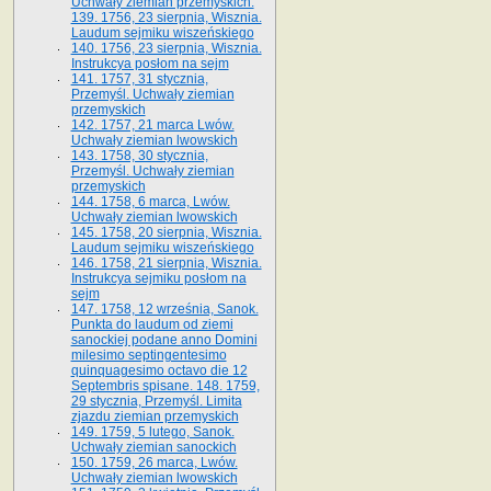
Uchwały ziemian przemyskich.
139. 1756, 23 sierpnia, Wisznia.
Laudum sejmiku wiszeńskiego
140. 1756, 23 sierpnia, Wisznia.
Instrukcya posłom na sejm
141. 1757, 31 stycznia,
Przemyśl. Uchwały ziemian
przemyskich
142. 1757, 21 marca Lwów.
Uchwały ziemian lwowskich
143. 1758, 30 stycznia,
Przemyśl. Uchwały ziemian
przemyskich
144. 1758, 6 marca, Lwów.
Uchwały ziemian lwowskich
145. 1758, 20 sierpnia, Wisznia.
Laudum sejmiku wiszeńskiego
146. 1758, 21 sierpnia, Wisznia.
Instrukcya sejmiku posłom na
sejm
147. 1758, 12 września, Sanok.
Punkta do laudum od ziemi
sanockiej podane anno Domini
milesimo septingentesimo
quinquagesimo octavo die 12
Septembris spisane. 148. 1759,
29 stycznia, Przemyśl. Limita
zjazdu ziemian przemyskich
149. 1759, 5 lutego, Sanok.
Uchwały ziemian sanockich
150. 1759, 26 marca, Lwów.
Uchwały ziemian lwowskich