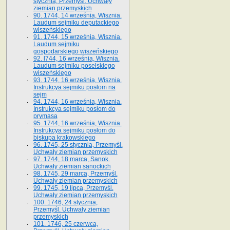
stycznia, Przemyśl. Uchwały
ziemian przemyskich
90. 1744, 14 września, Wisznia.
Laudum sejmiku deputackiego
wiszeńskiego
91. 1744, 15 września, Wisznia.
Laudum sejmiku
gospodarskiego wiszeńskiego
92. l744, 16 września, Wisznia.
Laudum sejmiku poselskiego
wiszeńskiego
93. 1744, 16 września, Wisznia.
Instrukcya sejmiku posłom na
sejm
94. 1744, 16 września, Wisznia.
Instrukcya sejmiku posłom do
prymasa
95. 1744, 16 września, Wisznia.
Instrukcya sejmiku posłom do
biskupa krakowskiego
96. 1745, 25 stycznia, Przemyśl.
Uchwały ziemian przemyskich
97. 1744, 18 marca, Sanok.
Uchwały ziemian sanockich
98. 1745, 29 marca, Przemyśl.
Uchwały ziemian przemyskich
99. 1745, 19 lipca, Przemyśl.
Uchwały ziemian przemyskich
100. 1746, 24 stycznia,
Przemyśl. Uchwały ziemian
przemyskich
101. 1746, 25 czerwca,