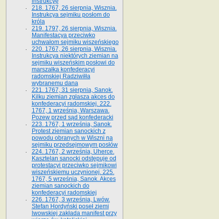
instrukcyę
218. 1767, 26 sierpnia, Wisznia.
Instrukcya sejmiku posłom do
króla
219. 1797, 26 sierpnia, Wisznia.
Manifestacya przeciwko
uchwałom sejmiku wiszeńskiego
220. 1767, 26 sierpnia, Wisznia.
Instrukcya niektórych ziemian na
sejmiku wiszeńskim posłowi do
marszałka konfe­deracyi
radomskiej Radziwiłła
wybranemu dana
221. 1767, 31 sierpnia, Sanok.
Kilku ziemian zgłasza akces do
konfederacyi radomskiej. 222.
1767, 1 września, Warszawa.
Pozew przed sąd konfederacki
223. 1767, 1 września, Sanok.
Protest ziemian sanockich z
powodu obranych w Wiszni na
sejmiku przedsejmo­wym posłów
224. 1767, 2 września, Uherce.
Kasztelan sanocki odstępuje od
protestacyi przeciwko sejmikowi
wiszeńskiemu uczynionej. 225.
1767, 5 września, Sanok. Akces
ziemian sanockich do
konfederacyi radomskiej
226. 1767, 3 września, Lwów.
Stefan Hordyński poseł ziemi
lwowskiej zakłada manifest przy