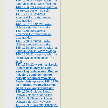
139. 1756, 23 sierpnia, Wisznia.
Laudum sejmiku wiszeńskiego
140. 1756, 23 sierpnia, Wisznia.
Instrukcya posłom na sejm
141. 1757, 31 stycznia,
Przemyśl. Uchwały ziemian
przemyskich
142. 1757, 21 marca Lwów.
Uchwały ziemian lwowskich
143. 1758, 30 stycznia,
Przemyśl. Uchwały ziemian
przemyskich
144. 1758, 6 marca, Lwów.
Uchwały ziemian lwowskich
145. 1758, 20 sierpnia, Wisznia.
Laudum sejmiku wiszeńskiego
146. 1758, 21 sierpnia, Wisznia.
Instrukcya sejmiku posłom na
sejm
147. 1758, 12 września, Sanok.
Punkta do laudum od ziemi
sanockiej podane anno Domini
milesimo septingentesimo
quinquagesimo octavo die 12
Septembris spisane. 148. 1759,
29 stycznia, Przemyśl. Limita
zjazdu ziemian przemyskich
149. 1759, 5 lutego, Sanok.
Uchwały ziemian sanockich
150. 1759, 26 marca, Lwów.
Uchwały ziemian lwowskich
151. 1759, 2 kwietnia, Przemyśl.