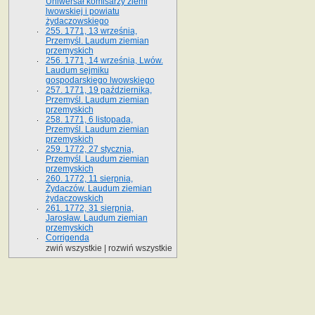
Uniwersał komisarzy ziemi
lwowskiej i powiatu
żydaczowskiego
255. 1771, 13 września,
Przemyśl. Laudum ziemian
przemyskich
256. 1771, 14 września, Lwów.
Laudum sejmiku
gospodarskiego lwowskiego
257. 1771, 19 października,
Przemyśl. Laudum ziemian
przemyskich
258. 1771, 6 listopada,
Przemyśl. Laudum ziemian
przemyskich
259. 1772, 27 stycznia,
Przemyśl. Laudum ziemian
przemyskich
260. 1772, 11 sierpnia,
Żydaczów. Laudum ziemian
żydaczowskich
261. 1772, 31 sierpnia,
Jarosław. Laudum ziemian
przemyskich
Corrigenda
zwiń wszystkie
|
rozwiń wszystkie