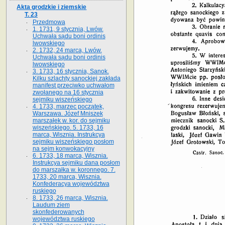
Akta grodzkie i ziemskie
T. 23
Przedmowa
1. 1731, 9 stycznia, Lwów.
Uchwała sądu boni ordinis
lwowskiego
2. 1732, 24 marca, Lwów.
Uchwała sądu boni ordinis
lwowskiego
3. 1733, 16 stycznia, Sanok.
Kilku szlachty sanockiej zakłada
manifest przeciwko uchwałom
zwołanego na 16 stycz­nia
sejmiku wiszeńskiego
4. 1733, marzec początek,
Warszawa. Józef Mniszek
marszałek w. kor. do sejmiku
wiszeńskiego. 5. 1733, 16
marca, Wisznia. Instrukcya
sejmiku wiszeńskiego posłom
na sejm konwokacyjny
6. 1733, 18 marca, Wisznia.
Instrukcya sejmiku dana posłom
do marszałka w. koronnego. 7.
1733, 20 marca, Wisznia.
Konfederacya województwa
ruskiego
8. 1733, 26 marca, Wisznia.
Laudum ziem
skonfederowanych
województwa ruskiego