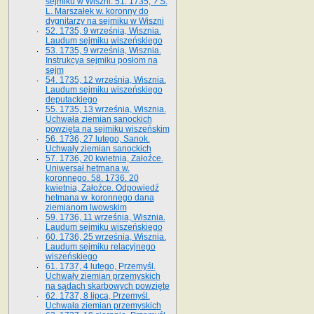
sejmiku w Wiszni. 51. 1735, ? S.
L. Marszałek w. koronny do
dygnitarzy na sejmiku w Wiszni
52. 1735, 9 września, Wisznia.
Laudum sejmiku wiszeńskiego
53. 1735, 9 września, Wisznia.
Instrukcya sejmiku posłom na
sejm
54. 1735, 12 września, Wisznia.
Laudum sejmiku wiszeńskiego
deputackiego
55. 1735, 13 września, Wisznia.
Uchwała ziemian sanockich
powzięta na sejmiku wiszeńskim
56. 1736, 27 lutego, Sanok.
Uchwały ziemian sanockich
57. 1736, 20 kwietnia, Załoźce.
Uniwersał hetmana w.
koronnego. 58. 1736. 20
kwietnia, Załoźce. Odpowiedź
hetmana w. koronnego dana
ziemianom lwowskim
59. 1736, 11 września, Wisznia.
Laudum sejmiku wiszeńskiego
60. 1736, 25 września, Wisznia.
Laudum sejmiku relacyjnego
wiszeńskiego
61. 1737, 4 lutego, Przemyśl.
Uchwały ziemian przemyskich
na sądach skarbowych powzięte
62. 1737, 8 lipca, Przemyśl.
Uchwała ziemian przemyskich