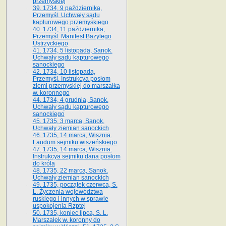
przemyskiej
39. 1734, 9 października,
Przemyśl. Uchwały sądu
kapturowego przemyskiego
40. 1734, 11 października,
Przemyśl. Manifest Bazylego
Ustrzyckiego
41. 1734, 5 listopada, Sanok.
Uchwały sądu kapturowego
sanockiego
42. 1734, 10 listopada,
Przemyśl. Instrukcya posłom
ziemi przemyskiej do marszałka
w. koronnego
44. 1734, 4 grudnia, Sanok.
Uchwały sądu kapturowego
sanockiego
45. 1735, 3 marca, Sanok.
Uchwały ziemian sanockich
46. 1735, 14 marca, Wisznia.
Laudum sejmiku wiszeńskiego
47. 1735, 14 marca, Wisznia.
Instrukcya sejmiku dana posłom
do króla
48. 1735, 22 marca, Sanok.
Uchwały ziemian sanockich
49. 1735, początek czerwca, S.
L. Życzenia województwa
ruskiego i innych w sprawie
uspokojenia Rzptej
50. 1735, koniec lipca, S. L.
Marszałek w. koronny do