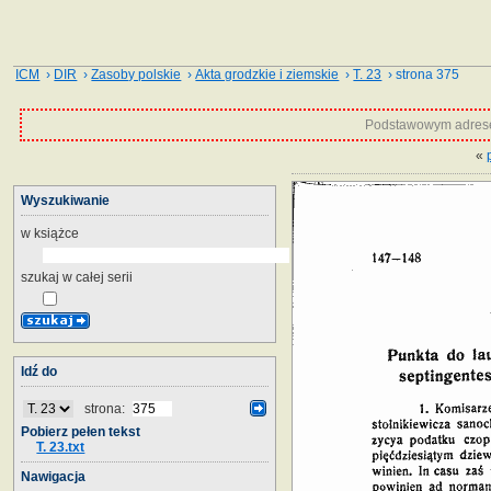
ICM
›
DIR
›
Zasoby polskie
›
Akta grodzkie i ziemskie
›
T. 23
› strona 375
Podstawowym adrese
«
Wyszukiwanie
w książce
szukaj w całej serii
Idź do
strona:
Pobierz pełen tekst
T. 23.txt
Nawigacja