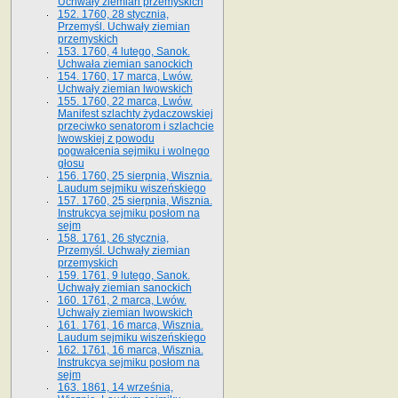
Uchwały ziemian przemyskich
152. 1760, 28 stycznia,
Przemyśl. Uchwały ziemian
przemyskich
153. 1760, 4 lutego, Sanok.
Uchwała ziemian sanockich
154. 1760, 17 marca, Lwów.
Uchwały ziemian lwowskich
155. 1760, 22 marca, Lwów.
Manifest szlachty żydaczowskiej
przeciwko senatorom i szlachcie
lwowskiej z po­wodu
pogwałcenia sejmiku i wolnego
głosu
156. 1760, 25 sierpnia, Wisznia.
Laudum sejmiku wiszeńskiego
157. 1760, 25 sierpnia, Wisznia.
Instrukcya sejmiku posłom na
sejm
158. 1761, 26 stycznia,
Przemyśl. Uchwały ziemian
przemyskich
159. 1761, 9 lutego, Sanok.
Uchwały ziemian sanockich
160. 1761, 2 marca, Lwów.
Uchwały ziemian lwowskich
161. 1761, 16 marca, Wisznia.
Laudum sejmiku wiszeńskiego
162. 1761, 16 marca, Wisznia.
Instrukcya sejmiku posłom na
sejm
163. 1861, 14 września,