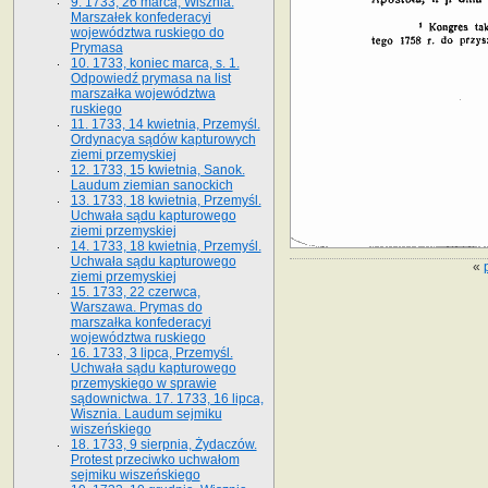
9. 1733, 26 marca, Wisznia.
Marszałek konfederacyi
województwa ruskiego do
Prymasa
10. 1733, koniec marca, s. 1.
Odpowiedź prymasa na list
marszałka województwa
ruskiego
11. 1733, 14 kwietnia, Przemyśl.
Ordynacya sądów kapturowych
ziemi przemyskiej
12. 1733, 15 kwietnia, Sanok.
Laudum ziemian sanockich
13. 1733, 18 kwietnia, Przemyśl.
Uchwała sądu kapturowego
ziemi przemyskiej
14. 1733, 18 kwietnia, Przemyśl.
Uchwała sądu kapturowego
«
ziemi przemyskiej
15. 1733, 22 czerwca,
Warszawa. Prymas do
marszałka konfederacyi
województwa ruskiego
16. 1733, 3 lipca, Przemyśl.
Uchwała sądu kapturowego
przemyskiego w sprawie
sądownictwa. 17. 1733, 16 lipca,
Wisznia. Laudum sejmiku
wiszeńskiego
18. 1733, 9 sierpnia, Żydaczów.
Protest przeciwko uchwałom
sejmiku wiszeńskiego