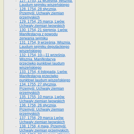
127. 1753, 11 września, Wisznia.
Laudum sejmiku wiszeńskiego
128. 1754, 28 stycznia,
Przemyśl. Uchwały ziemian
przemyskich
129. 1754, 25 marca, Lwów.
Uchwały ziemian lwowskich
130. 1754, 21 sierpnia, Lwów.
Manifestacya z powodu
zerwania sejmiku
131. 1754, 9 września, Wisznia.
Laudum sejmiku deputackiego
wiszeńskiego
132. 1754, 10—11 września,
Wisznia. Manifestacya
przeciwko punktowi laudum
wiszeńskiego
133. 1754, 4 listopada, Lwów.
Manifestacya przeciwko
punktowi laudum wiszeńskiego
134. 1755, 27 stycznia,
Przemyśl. Uchwały ziemian
przemyskich
135. 1755, 10 marca, Lwów.
Uchwały ziemian lwowskich
136. 1756, 26 stycznia,
Przemyśl. Uchwały ziemian
przemyskich
137. 1756, 29 marca Lwów.
Uchwały ziemian lwowskich
138. 1756, 4 maja, Przemyśl.
Uchwały ziemian przemyskich.