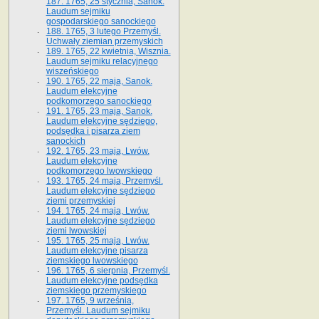
187. 1765, 25 stycznia, Sanok.
Laudum sejmiku
gospodarskiego sanockiego
188. 1765, 3 lutego Przemyśl.
Uchwały ziemian przemyskich
189. 1765, 22 kwietnia, Wisznia.
Laudum sejmiku relacyjnego
wiszeńskiego
190. 1765, 22 maja, Sanok.
Laudum elekcyjne
podkomorzego sanockiego
191. 1765, 23 maja, Sanok.
Laudum elekcyjne sędziego,
podsędka i pisarza ziem
sanockich
192. 1765, 23 maja, Lwów.
Laudum elekcyjne
podkomorzego lwowskiego
193. 1765, 24 maja, Przemyśl.
Laudum elekcyjne sędziego
ziemi przemyskiej
194. 1765, 24 maja, Lwów.
Laudum elekcyjne sędziego
ziemi lwowskiej
195. 1765, 25 maja, Lwów.
Laudum elekcyjne pisarza
ziemskiego lwowskiego
196. 1765, 6 sierpnia, Przemyśl.
Laudum elekcyjne podsędka
ziemskiego przemyskiego
197. 1765, 9 września,
Przemyśl. Laudum sejmiku