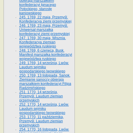
obierają marszałkiem
konfederacyi Ignacego
Potockiego, starostę
kaniowskiego
245. 1769, 22 maja, Przemyśl.
Konfederacya ziemi przemyskiej
246. 1769, 23 maja, Przemyśl.
Uniwersał marszałka
konfederacyi ziemi przemyskiej
247. 1769, 30 maja, Wisznia.
Konfederacya ziemian
województwa ruskiego
248. 1769, 6 czerwca, Busk.
Manifest marszałka konfederacyi
województwa ruskiego
249. 1769, 14 września, Lwów.
Laudum sejmiku
gospodarskiego lwowskiego
250. 1769, 13 listopada, Sanok.
Ziemianie sanoccy obierają
marszałkiem konfederacyi Filipa
Radzimińskiego
251. 1770, 14 września,
Przemyśl. Laudum ziemian
przemyskich
252. 1770, 14 września, Lwów.
Laudum sejmiku
gospodarskiego lwowskiego
253. 1770, 11 października,
Przemyśl. Laudum ziemian
przemyskich
254. 1770, 16 listopada, Lwów.