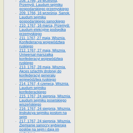
208. 1766, 16 września,
Przemyśl. Laudum sejmiku
gospodarskiego przemyskiego
209. 1766, 16 września, Sanok.
Laudum sejmiku
gospodarskiego sanockiego
210. 1767, 16 marca, Przemyśl.
Laudum elekcyjne podsędka
przemyskiego
211. 1767, 27 maja, Wisznia.
Konfederacya województwa
ruskiego
212. 1767, 27 maja, Wisznia.
Uniwersał marszałka
konfederacyi województwa
ruskiego
213. 1767, 28 maja, Wisznia.
Akces szlachty drobnej do
konfederacyi generału
województwa ruskiego
214. 1767, 4 czerwca, Wisznia.
Laudum sejmiku
konfederackiego
215. 1767, 24 sierpnia, Wisznia.
Laudum sejmiku poselskiego
wiszeńskiego
216. 1767, 24 sierpnia, Wisznia.
Instrukcya sejmiku posłom na
sejm
217. 1767, 24 sierpnia, Wisznia.
Ziemianie sanoccy wybierają
posłów na sejm i dają im