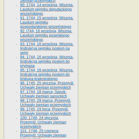
ziemian przemyskich
90. 1744, 14 września, Wisznia.
Laudum sejmiku deputackiego
wiszeńskiego
91. 1744, 15 września, Wisznia.
Laudum sejmiku
gospodarskiego wiszeńskiego
92. l744, 16 września, Wisznia.
Laudum sejmiku poselskiego
wiszeńskiego
93. 1744, 16 września, Wisznia.
Instrukcya sejmiku posłom na
sejm
94. 1744, 16 września, Wisznia.
Instrukcya sejmiku posłom do
prymasa
95. 1744, 16 września, Wisznia.
Instrukcya sejmiku posłom do
biskupa krakowskiego
96. 1745, 25 stycznia, Przemyśl.
Uchwały ziemian przemyskich
97. 1744, 18 marca, Sanok.
Uchwały ziemian sanockich
98. 1745, 29 marca, Przemyśl.
Uchwały ziemian przemyskich
99. 1745, 19 lipca, Przemyśl.
Uchwały ziemian przemyskich
100. 1746, 24 stycznia,
Przemyśl. Uchwały ziemian
przemyskich
101. 1746, 25 czerwca,
Przemyśl. Uchwały ziemian