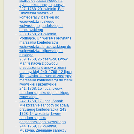
skarbu deputata swego na
trybunał koronny po pensyę
237. 1768, 20 kwietnia, Bar.
Uniwersał marszałka
konfederacyi barskiej do
województw ruskiego,
wołyńskiego, podolskiego i
bracławskiego
238. 1768, 29 kwietnia,
Podhajce. Uniwersał i ordynans
marszałka konfederacyi
województwa bracławskiego do
wo­jewództwa kijowskiego i
ruskiego
239. 1768, 25 czerwca, Lwów.
Manifestacya z powodu
przeciążenia dymów w ziemi
przemyskiej. 240. 1768, 12 lipca,
Targowiska. Uniwersał zastępcy
marszałka konfederacyi do ziemi
lwowskiej i przemyskiej
241. 1768, 15 lipca, Lwów.
Laudum sejmiku deputackiego
lwowskiego
242. 1768, 17 lipca, Sanok.
Mieszczanie sanoccy składają
przysięgę konfederacką. 243.
1768, 14 września, Lwów.
Laudum sejmiku
gospodarskiego lwowskiego
244. 1769, 17 kwietnia,
Muszyna. Ziemianie sanoccy