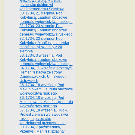
Ryszkową Wolą. Manifest
przeciwko duktorowi
konfederackiemu Sołtykowi
30. 1734, 21 sierpnia, Pod
Kobylnicą. Laudum obozowe
generału województwa ruskiego
31. 1734, 23 sierpnia, Pod
Kobylnicą. Laudum obozowe
generału województwa ruskiego
32. 1734, 23 sierpnia, Pod
Kobylnicą. Manifest przeciwko
manifestacyi szlachty z 20
sierpnia
33. 1734, 3 września, Pod
Kobylnicą. Laudum obozowe
generału województwa ruskiego
34. 1734, 11 września, Przemyśl.
Remanifestacya ze strony
Dzieduszyckich, Ulińskiego i
Ustrzyckich
35. 1734, 18 września, Pod
Makuniowem. Laudum obozowe
województwa ruskiego
36. 1734, 18 września, Pod
Makuniowem. Manifest generału
województwa ruskiego
37. 1734, 19 września, Rudki.
Protest ziemian województwa
ruskiego przeciwko
kasztelanowi przemyskiemu
38. 1734, 7 października,
Przemyśl. Manifest szlachty