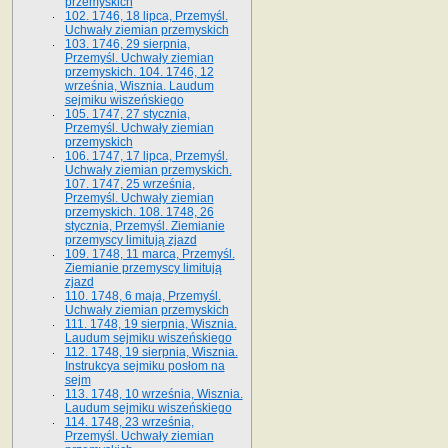
przemyskich
102. 1746, 18 lipca, Przemyśl.
Uchwały ziemian przemyskich
103. 1746, 29 sierpnia,
Przemyśl. Uchwały ziemian
przemyskich. 104. 1746, 12
września, Wisznia. Laudum
sejmiku wiszeńskiego
105. 1747, 27 stycznia,
Przemyśl. Uchwały ziemian
przemyskich
106. 1747, 17 lipca, Przemyśl.
Uchwały ziemian przemyskich.
107. 1747, 25 września,
Przemyśl. Uchwały ziemian
przemyskich. 108. 1748, 26
stycznia, Przemyśl. Ziemianie
przemyscy limitują zjazd
109. 1748, 11 marca, Przemyśl.
Ziemianie przemyscy limitują
zjazd
110. 1748, 6 maja, Przemyśl.
Uchwały ziemian przemyskich
111. 1748, 19 sierpnia, Wisznia.
Laudum sejmiku wiszeńskiego
112. 1748, 19 sierpnia, Wisznia.
Instrukcya sejmiku posłom na
sejm
113. 1748, 10 września, Wisznia.
Laudum sejmiku wiszeńskiego
114. 1748, 23 września,
Przemyśl. Uchwały ziemian