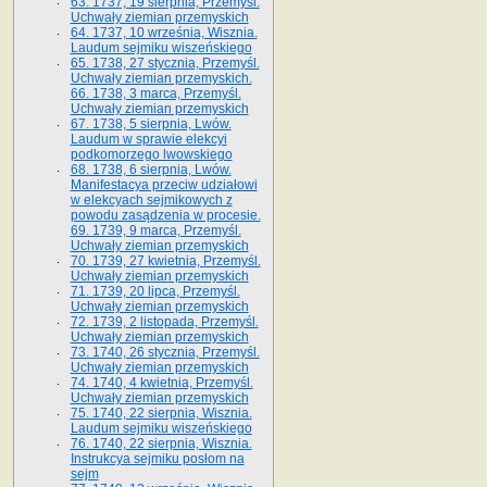
63. 1737, 19 sierpnia, Przemyśl.
Uchwały ziemian przemyskich
64. 1737, 10 września, Wisznia.
Laudum sejmiku wiszeńskiego
65. 1738, 27 stycznia, Przemyśl.
Uchwały ziemian przemyskich­­.
66. 1738, 3 marca, Przemyśl.
Uchwały ziemian przemyskich­
67. 1738, 5 sierpnia, Lwów.
Laudum w sprawie elekcyi
podkomorzego lwowskiego
68. 1738, 6 sierpnia, Lwów.
Manifestacya przeciw udziałowi
w elekcyach sejmikowych z
powodu zasądzenia w procesie.
69. 1739, 9 marca, Przemyśl.
Uchwały ziemian przemyskich
70. 1739, 27 kwietnia, Przemyśl.
Uchwały ziemian przemyskich
71. 1739, 20 lipca, Przemyśl.
Uchwały ziemian przemyskich
72. 1739, 2 listopada, Przemyśl.
Uchwały ziemian przemyskich
73. 1740, 26 stycznia, Przemyśl.
Uchwały ziemian przemyskich
74. 1740, 4 kwietnia, Przemyśl.
Uchwały ziemian przemyskich
75. 1740, 22 sierpnia, Wisznia.
Laudum sejmiku wiszeńskiego
76. 1740, 22 sierpnia, Wisznia.
Instrukcya sejmiku posłom na
sejm