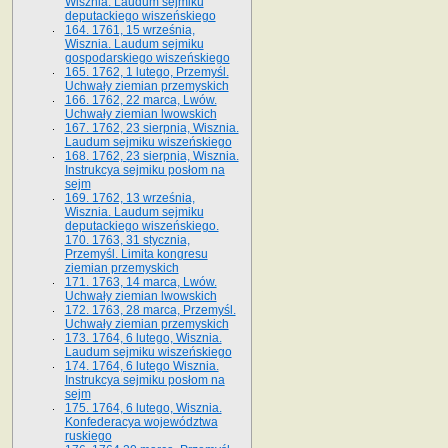
Wisznia. Laudum sejmiku
deputackiego wiszeńskiego
164. 1761, 15 września,
Wisznia. Laudum sejmiku
gospodarskiego wiszeńskiego
165. 1762, 1 lutego, Przemyśl.
Uchwały ziemian przemyskich
166. 1762, 22 marca, Lwów.
Uchwały ziemian lwowskich
167. 1762, 23 sierpnia, Wisznia.
Laudum sejmiku wiszeńskiego
168. 1762, 23 sierpnia, Wisznia.
Instrukcya sejmiku posłom na
sejm
169. 1762, 13 września,
Wisznia. Laudum sejmiku
deputackiego wiszeńskiego.
170. 1763, 31 stycznia,
Przemyśl. Limita kongresu
ziemian przemyskich
171. 1763, 14 marca, Lwów.
Uchwały ziemian lwowskich
172. 1763, 28 marca, Przemyśl.
Uchwały ziemian przemyskich
173. 1764, 6 lutego, Wisznia.
Laudum sejmiku wiszeńskiego
174. 1764, 6 lutego Wisznia.
Instrukcya sejmiku posłom na
sejm
175. 1764, 6 lutego, Wisznia.
Konfederacya województwa
ruskiego