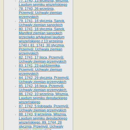
77. 1740, 13 września, Wisznia.
Laudum sejmiku wiszeńskiego
78. 1740, 26 września,
Przemyśl. Uchwały ziemian
przemyskich
79. 1741, 18 stycznia, Sanok.
Uchwały ziemian sanockich
80. 1741, 18 stycznia, Sanok.
Manifest ziemian sanockich
przeciwko artykułowi laudum
wiszeńskiego z 13 wrze­śnia
1740 r. 81. 1741, 30 stycznia,
Przemyśl. Uchwała ziemian
przemyskich
82. 1741, 17 lipca, Przemyśl.
Uchwały ziemian przemyskich
83. 1741, 23 października,
Przemyśl. Uchwały ziemian
przemyskich
84. 1742, 29 stycznia, Przemyśl.
Uchwały ziemian przemyskich
85. 1742, 16 lipca, Przemyśl.
Uchwały ziemian przemyskich.
86. 1742, 10 września, Wisznia.
Laudum sejmiku deputackiego
wiszeńskiego
87. 1742, 5 listopada, Przemyśl.
Uchwały ziemian przemyskich
88. 1743, 9 września, Wisznia.
Laudum sejmiku deputackiego
wiszeńskiego. 89. 1744, 28
stycznia, Przemyśl. Uchwały