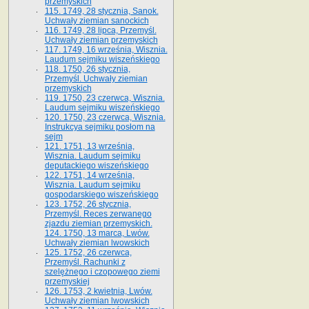
przemyskich
115. 1749, 28 stycznia, Sanok.
Uchwały ziemian sanockich
116. 1749, 28 lipca, Przemyśl.
Uchwały ziemian przemyskich
117. 1749, 16 września, Wisznia.
Laudum sejmiku wiszeńskiego
118. 1750, 26 stycznia,
Przemyśl. Uchwały ziemian
przemyskich
119. 1750, 23 czerwca, Wisznia.
Laudum sejmiku wiszeńskiego
120. 1750, 23 czerwca, Wisznia.
Instrukcya sejmiku posłom na
sejm
121. 1751, 13 września,
Wisznia. Laudum sejmiku
deputackiego wiszeńskiego
122. 1751, 14 września,
Wisznia. Laudum sejmiku
gospodarskiego wiszeńskiego
123. 1752, 26 stycznia,
Przemyśl. Reces zerwanego
zjazdu ziemian przemyskich.
124. 1750, 13 marca, Lwów.
Uchwały ziemian lwowskich
125. 1752, 26 czerwca,
Przemyśl. Rachunki z
szelężnego i czopowego ziemi
przemyskiej
126. 1753, 2 kwietnia, Lwów.
Uchwały ziemian lwowskich