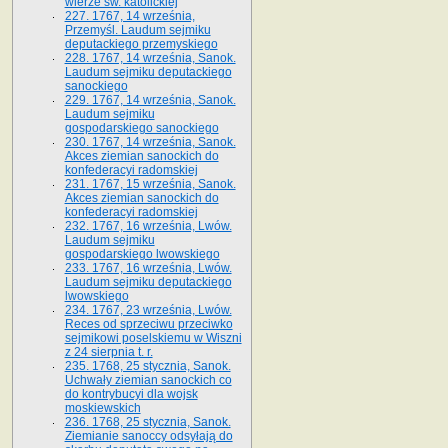
wierze św. ka­tolickiej
227. 1767, 14 września,
Przemyśl. Laudum sejmiku
deputackiego przemyskiego
228. 1767, 14 września, Sanok.
Laudum sejmiku deputackiego
sanockiego
229. 1767, 14 września, Sanok.
Laudum sejmiku
gospodarskiego sanockiego
230. 1767, 14 września, Sanok.
Akces ziemian sanockich do
konfederacyi radomskiej
231. 1767, 15 września, Sanok.
Akces ziemian sanockich do
konfederacyi radomskiej
232. 1767, 16 września, Lwów.
Laudum sejmiku
gospodarskiego lwowskiego
233. 1767, 16 września, Lwów.
Laudum sejmiku deputackiego
lwowskiego
234. 1767, 23 września, Lwów.
Reces od sprzeciwu przeciwko
sejmikowi poselskiemu w Wiszni
z 24 sierpnia t. r.
235. 1768, 25 stycznia, Sanok.
Uchwały ziemian sanockich co
do kontrybucyi dla wojsk
moskiewskich
236. 1768, 25 stycznia, Sanok.
Ziemianie sanoccy odsyłają do