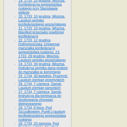
19. 1733, 10 grudnia, Wisznia.
Konfederacya województwa
ruskiego przy Stanisławie
elekcie
20. 1733, 10 grudnia, Wisznia.
Laudum sejmiku
konfederackiego wiszeńskiego
21. 1733, 10 grudnia, Wisznia.
Manifest przeciwko powtórnej
konfederacyi
22. 1733, 12 grudnia,
Dołhomościska. Uniwersał
marszałka konfederacyi
województwa ruskiego. 23.
1733, 29 grudnia, Wisznia.
Laudum sejmiku wiszeńskiego
24. 1733, 30 grudnia, Wisznia.
Instrukcya sejmiku dana posłom
do marszałka w. koronnego
25. 1734, 30 kwietnia, Przemyśl.
Laudum ziemian przemyskich
26. 1734, 7 czerwca, Sanok.
Laudum ziemian sanockich
27. 1734, 7 czerwca, Sanok.
Instrukcya dla komisarza do
zlustrowania chorągwi
delegowanego
28. 1734, 6 lipca, Pod
Szczutkowem. Punkt z laudum
konfederackiego województwa
ruskiego
29. 1734, 20 sierpnia, Pod