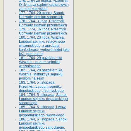
176. 1764 20 marca, Przemyśl.
Ordynacya sądów kapturowych
ziemi przemyskiej
177. 1764, 20 marca, Sanok.
Uchwały ziemian sanockich
178. 1764, 3 lipca, Przemyśl.
Uchwały ziemian przemyskich
179. 1774, 16 lipca, Przemyśl.
Uchwały ziemian przemyskich
180. 1764, 23 lipca, Wisznia.
Laudum sejmiku relacyjnego
wiszeńskiego, z aprobatą
konfederacyi wojewódzkiej jako
też i generalnej
181. 1764, 29 października,
Wisznia. Laudum sejmiku
wiszeńskiego
182. 1764, 29 października,
Wisznia. Instrukcya sejmiku
posłom na sejm
183. 1764, 5 listopada,
Przemyśl. Laudum sejmiku
deputackiego przemyskiego
184. 1764, 5 listopada, Sanok.
Laudum sejmiku deputackiego
sanockiego
185. 1764, 6 listopada, Lwów.
Laudum sejmiku
gospodarskiego lwowskiego
186. 1764, 6 listopada, Sanok.
Laudum sejmiku
gospodarskiego sanockiego.