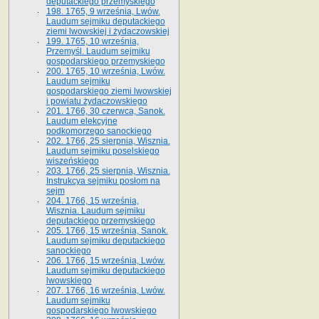
deputackiego przemyskiego
198. 1765, 9 września, Lwów.
Laudum sejmiku deputackiego
ziemi lwowskiej i żydaczowskiej
199. 1765, 10 września,
Przemyśl. Laudum sejmiku
gospodarskiego przemyskiego
200. 1765, 10 września, Lwów.
Laudum sejmiku
gospodarskiego ziemi lwowskiej
i powiatu żydaczowskiego
201. 1766, 30 czerwca, Sanok.
Laudum elekcyjne
podkomorzego sanockiego
202. 1766, 25 sierpnia, Wisznia.
Laudum sejmiku poselskiego
wiszeńskiego
203. 1766, 25 sierpnia, Wisznia.
Instrukcya sejmiku posłom na
sejm
204. 1766, 15 września,
Wisznia. Laudum sejmiku
deputackiego przemyskiego
205. 1766, 15 września, Sanok.
Laudum sejmiku deputackiego
sanockiego
206. 1766, 15 września, Lwów.
Laudum sejmiku deputackiego
lwowskiego
207. 1766, 16 września, Lwów.
Laudum sejmiku
gospodarskiego lwowskiego