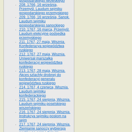
gospodarskiego lwowskiego
208. 1766, 16 września,
Przemyśl. Laudum sejmiku
gospodarskiego przemyskiego
209. 1766, 16 września, Sanok.
Laudum sejmiku
gospodarskiego sanockiego
210. 1767, 16 marca, Przemyśl.
Laudum elekcyjne podsędka
przemyskiego
211. 1767, 27 maja, Wisznia.
Konfederacya województwa
ruskiego
212. 1767, 27 maja, Wisznia.
Uniwersał marszałka
konfederacyi województwa
ruskiego
213. 1767, 28 maja, Wisznia.
Akces szlachty drobnej do
konfederacyi generału
województwa ruskiego
214. 1767, 4 czerwca, Wisznia.
Laudum sejmiku
konfederackiego
215. 1767, 24 sierpnia, Wisznia.
Laudum sejmiku poselskiego
wiszeńskiego
216. 1767, 24 sierpnia, Wisznia.
Instrukcya sejmiku posłom na
sejm
217. 1767, 24 sierpnia, Wisznia.
Ziemianie sanoccy wybierają