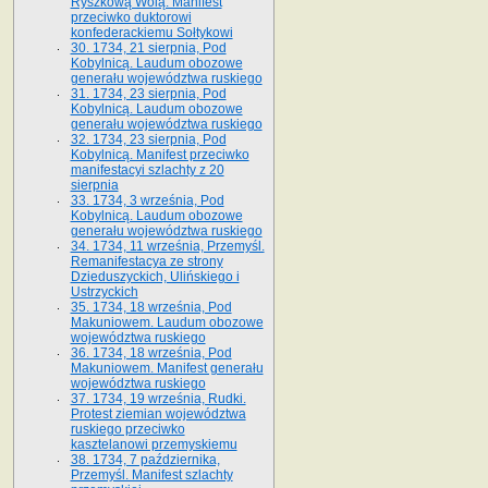
Ryszkową Wolą. Manifest
przeciwko duktorowi
konfederackiemu Sołtykowi
30. 1734, 21 sierpnia, Pod
Kobylnicą. Laudum obozowe
generału województwa ruskiego
31. 1734, 23 sierpnia, Pod
Kobylnicą. Laudum obozowe
generału województwa ruskiego
32. 1734, 23 sierpnia, Pod
Kobylnicą. Manifest przeciwko
manifestacyi szlachty z 20
sierpnia
33. 1734, 3 września, Pod
Kobylnicą. Laudum obozowe
generału województwa ruskiego
34. 1734, 11 września, Przemyśl.
Remanifestacya ze strony
Dzieduszyckich, Ulińskiego i
Ustrzyckich
35. 1734, 18 września, Pod
Makuniowem. Laudum obozowe
województwa ruskiego
36. 1734, 18 września, Pod
Makuniowem. Manifest generału
województwa ruskiego
37. 1734, 19 września, Rudki.
Protest ziemian województwa
ruskiego przeciwko
kasztelanowi przemyskiemu
38. 1734, 7 października,
Przemyśl. Manifest szlachty