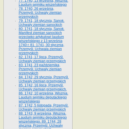
77. 1740, 13 września, Wisznia.
Laudum sejmiku wiszeńskiego
78. 1740, 26 września,
Przemyśl. Uchwały ziemian
przemyskich
79. 1741, 18 stycznia, Sanok.
Uchwały ziemian sanockich
80. 1741, 18 stycznia, Sanok.
Manifest ziemian sanockich
przeciwko artykułowi laudum
wiszeńskiego z 13 wrze­śnia
1740 r. 81. 1741, 30 stycznia,
Przemyśl. Uchwała ziemian
przemyskich
82. 1741, 17 lipca, Przemyśl.
Uchwały ziemian przemyskich
83. 1741, 23 października,
Przemyśl. Uchwały ziemian
przemyskich
84. 1742, 29 stycznia, Przemyśl.
Uchwały ziemian przemyskich
85. 1742, 16 lipca, Przemyśl.
Uchwały ziemian przemyskich.
86. 1742, 10 września, Wisznia.
Laudum sejmiku deputackiego
wiszeńskiego
87. 1742, 5 listopada, Przemyśl.
Uchwały ziemian przemyskich
88. 1743, 9 września, Wisznia.
Laudum sejmiku deputackiego
wiszeńskiego. 89. 1744, 28
stycznia, Przemyśl. Uchwały