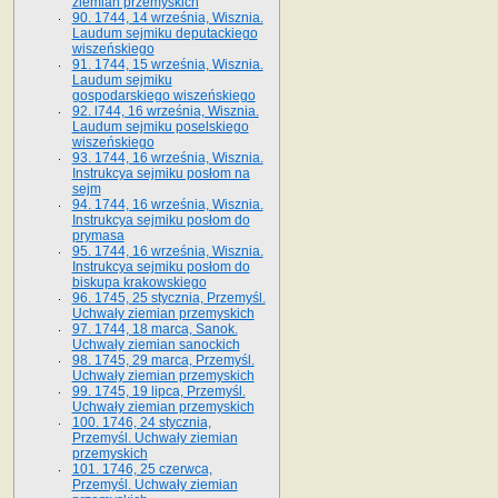
ziemian przemyskich
90. 1744, 14 września, Wisznia.
Laudum sejmiku deputackiego
wiszeńskiego
91. 1744, 15 września, Wisznia.
Laudum sejmiku
gospodarskiego wiszeńskiego
92. l744, 16 września, Wisznia.
Laudum sejmiku poselskiego
wiszeńskiego
93. 1744, 16 września, Wisznia.
Instrukcya sejmiku posłom na
sejm
94. 1744, 16 września, Wisznia.
Instrukcya sejmiku posłom do
prymasa
95. 1744, 16 września, Wisznia.
Instrukcya sejmiku posłom do
biskupa krakowskiego
96. 1745, 25 stycznia, Przemyśl.
Uchwały ziemian przemyskich
97. 1744, 18 marca, Sanok.
Uchwały ziemian sanockich
98. 1745, 29 marca, Przemyśl.
Uchwały ziemian przemyskich
99. 1745, 19 lipca, Przemyśl.
Uchwały ziemian przemyskich
100. 1746, 24 stycznia,
Przemyśl. Uchwały ziemian
przemyskich
101. 1746, 25 czerwca,
Przemyśl. Uchwały ziemian