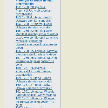
Przemyśl. Uchwały ziemian
przemyskich
152. 1760, 28 stycznia,
Przemyśl. Uchwały ziemian
przemyskich
153. 1760, 4 lutego, Sanok.
Uchwała ziemian sanockich
154. 1760, 17 marca, Lwów.
Uchwały ziemian lwowskich
155. 1760, 22 marca, Lwów.
Manifest szlachty żydaczowskiej
przeciwko senatorom i szlachcie
lwowskiej z po­wodu
pogwałcenia sejmiku i wolnego
głosu
156. 1760, 25 sierpnia, Wisznia.
Laudum sejmiku wiszeńskiego
157. 1760, 25 sierpnia, Wisznia.
Instrukcya sejmiku posłom na
sejm
158. 1761, 26 stycznia,
Przemyśl. Uchwały ziemian
przemyskich
159. 1761, 9 lutego, Sanok.
Uchwały ziemian sanockich
160. 1761, 2 marca, Lwów.
Uchwały ziemian lwowskich
161. 1761, 16 marca, Wisznia.
Laudum sejmiku wiszeńskiego
162. 1761, 16 marca, Wisznia.
Instrukcya sejmiku posłom na
sejm