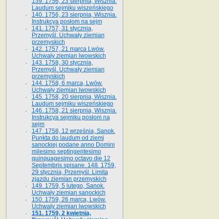
139. 1756, 23 sierpnia, Wisznia.
Laudum sejmiku wiszeńskiego
140. 1756, 23 sierpnia, Wisznia.
Instrukcya posłom na sejm
141. 1757, 31 stycznia,
Przemyśl. Uchwały ziemian
przemyskich
142. 1757, 21 marca Lwów.
Uchwały ziemian lwowskich
143. 1758, 30 stycznia,
Przemyśl. Uchwały ziemian
przemyskich
144. 1758, 6 marca, Lwów.
Uchwały ziemian lwowskich
145. 1758, 20 sierpnia, Wisznia.
Laudum sejmiku wiszeńskiego
146. 1758, 21 sierpnia, Wisznia.
Instrukcya sejmiku posłom na
sejm
147. 1758, 12 września, Sanok.
Punkta do laudum od ziemi
sanockiej podane anno Domini
milesimo septingentesimo
quinquagesimo octavo die 12
Septembris spisane. 148. 1759,
29 stycznia, Przemyśl. Limita
zjazdu ziemian przemyskich
149. 1759, 5 lutego, Sanok.
Uchwały ziemian sanockich
150. 1759, 26 marca, Lwów.
Uchwały ziemian lwowskich
151. 1759, 2 kwietnia,