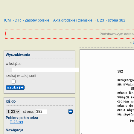
ICM
›
DIR
›
Zasoby polskie
›
Akta grodzkie i ziemskie
›
T. 23
› strona 382
Podstawowym adrese
«
Wyszukiwanie
w książce
szukaj w całej serii
Idź do
strona:
Pobierz pełen tekst
T. 23.txt
Nawigacja