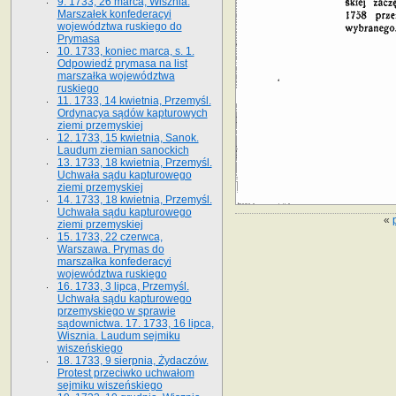
9. 1733, 26 marca, Wisznia.
Marszałek konfederacyi
województwa ruskiego do
Prymasa
10. 1733, koniec marca, s. 1.
Odpowiedź prymasa na list
marszałka województwa
ruskiego
11. 1733, 14 kwietnia, Przemyśl.
Ordynacya sądów kapturowych
ziemi przemyskiej
12. 1733, 15 kwietnia, Sanok.
Laudum ziemian sanockich
13. 1733, 18 kwietnia, Przemyśl.
Uchwała sądu kapturowego
ziemi przemyskiej
14. 1733, 18 kwietnia, Przemyśl.
Uchwała sądu kapturowego
«
ziemi przemyskiej
15. 1733, 22 czerwca,
Warszawa. Prymas do
marszałka konfederacyi
województwa ruskiego
16. 1733, 3 lipca, Przemyśl.
Uchwała sądu kapturowego
przemyskiego w sprawie
sądownictwa. 17. 1733, 16 lipca,
Wisznia. Laudum sejmiku
wiszeńskiego
18. 1733, 9 sierpnia, Żydaczów.
Protest przeciwko uchwałom
sejmiku wiszeńskiego