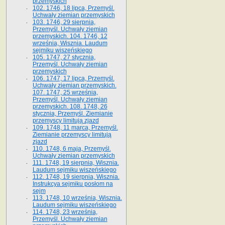
przemyskich
102. 1746, 18 lipca, Przemyśl.
Uchwały ziemian przemyskich
103. 1746, 29 sierpnia,
Przemyśl. Uchwały ziemian
przemyskich. 104. 1746, 12
września, Wisznia. Laudum
sejmiku wiszeńskiego
105. 1747, 27 stycznia,
Przemyśl. Uchwały ziemian
przemyskich
106. 1747, 17 lipca, Przemyśl.
Uchwały ziemian przemyskich.
107. 1747, 25 września,
Przemyśl. Uchwały ziemian
przemyskich. 108. 1748, 26
stycznia, Przemyśl. Ziemianie
przemyscy limitują zjazd
109. 1748, 11 marca, Przemyśl.
Ziemianie przemyscy limitują
zjazd
110. 1748, 6 maja, Przemyśl.
Uchwały ziemian przemyskich
111. 1748, 19 sierpnia, Wisznia.
Laudum sejmiku wiszeńskiego
112. 1748, 19 sierpnia, Wisznia.
Instrukcya sejmiku posłom na
sejm
113. 1748, 10 września, Wisznia.
Laudum sejmiku wiszeńskiego
114. 1748, 23 września,
Przemyśl. Uchwały ziemian