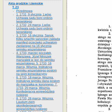
Akta grodzkie i ziemskie
T. 23
Przedmowa
1. 1731, 9 stycznia, Lwów.
Uchwała sądu boni ordinis
lwowskiego
2. 1732, 24 marca, Lwów.
Uchwała sądu boni ordinis
lwowskiego
3. 1733, 16 stycznia, Sanok.
Kilku szlachty sanockiej zakłada
manifest przeciwko uchwałom
zwołanego na 16 stycz­nia
sejmiku wiszeńskiego
4. 1733, marzec początek,
Warszawa. Józef Mniszek
marszałek w. kor. do sejmiku
wiszeńskiego. 5. 1733, 16
marca, Wisznia. Instrukcya
sejmiku wiszeńskiego posłom
na sejm konwokacyjny
6. 1733, 18 marca, Wisznia.
Instrukcya sejmiku dana posłom
do marszałka w. koronnego. 7.
1733, 20 marca, Wisznia.
Konfederacya województwa
ruskiego
8. 1733, 26 marca, Wisznia.
Laudum ziem
skonfederowanych
województwa ruskiego