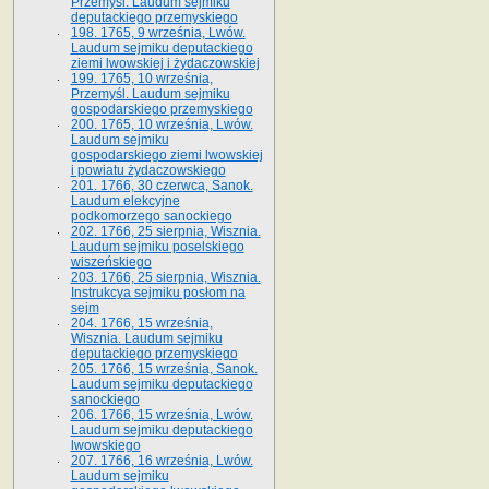
Przemyśl. Laudum sejmiku
deputackiego przemyskiego
198. 1765, 9 września, Lwów.
Laudum sejmiku deputackiego
ziemi lwowskiej i żydaczowskiej
199. 1765, 10 września,
Przemyśl. Laudum sejmiku
gospodarskiego przemyskiego
200. 1765, 10 września, Lwów.
Laudum sejmiku
gospodarskiego ziemi lwowskiej
i powiatu żydaczowskiego
201. 1766, 30 czerwca, Sanok.
Laudum elekcyjne
podkomorzego sanockiego
202. 1766, 25 sierpnia, Wisznia.
Laudum sejmiku poselskiego
wiszeńskiego
203. 1766, 25 sierpnia, Wisznia.
Instrukcya sejmiku posłom na
sejm
204. 1766, 15 września,
Wisznia. Laudum sejmiku
deputackiego przemyskiego
205. 1766, 15 września, Sanok.
Laudum sejmiku deputackiego
sanockiego
206. 1766, 15 września, Lwów.
Laudum sejmiku deputackiego
lwowskiego
207. 1766, 16 września, Lwów.
Laudum sejmiku