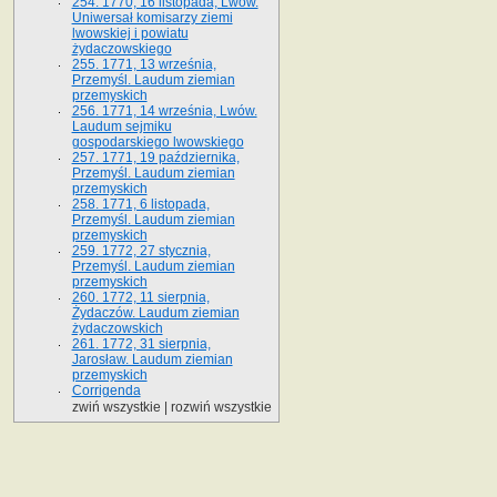
254. 1770, 16 listopada, Lwów.
Uniwersał komisarzy ziemi
lwowskiej i powiatu
żydaczowskiego
255. 1771, 13 września,
Przemyśl. Laudum ziemian
przemyskich
256. 1771, 14 września, Lwów.
Laudum sejmiku
gospodarskiego lwowskiego
257. 1771, 19 października,
Przemyśl. Laudum ziemian
przemyskich
258. 1771, 6 listopada,
Przemyśl. Laudum ziemian
przemyskich
259. 1772, 27 stycznia,
Przemyśl. Laudum ziemian
przemyskich
260. 1772, 11 sierpnia,
Żydaczów. Laudum ziemian
żydaczowskich
261. 1772, 31 sierpnia,
Jarosław. Laudum ziemian
przemyskich
Corrigenda
zwiń wszystkie
|
rozwiń wszystkie