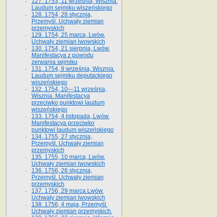
127. 1753, 11 września, Wisznia.
Laudum sejmiku wiszeńskiego
128. 1754, 28 stycznia,
Przemyśl. Uchwały ziemian
przemyskich
129. 1754, 25 marca, Lwów.
Uchwały ziemian lwowskich
130. 1754, 21 sierpnia, Lwów.
Manifestacya z powodu
zerwania sejmiku
131. 1754, 9 września, Wisznia.
Laudum sejmiku deputackiego
wiszeńskiego
132. 1754, 10—11 września,
Wisznia. Manifestacya
przeciwko punktowi laudum
wiszeńskiego
133. 1754, 4 listopada, Lwów.
Manifestacya przeciwko
punktowi laudum wiszeńskiego
134. 1755, 27 stycznia,
Przemyśl. Uchwały ziemian
przemyskich
135. 1755, 10 marca, Lwów.
Uchwały ziemian lwowskich
136. 1756, 26 stycznia,
Przemyśl. Uchwały ziemian
przemyskich
137. 1756, 29 marca Lwów.
Uchwały ziemian lwowskich
138. 1756, 4 maja, Przemyśl.
Uchwały ziemian przemyskich.