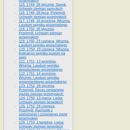
przemyskich
115. 1749, 28 stycznia, Sanok.
Uchwały ziemian sanockich
116. 1749, 28 lipca, Przemyśl.
Uchwały ziemian przemyskich
117. 1749, 16 września, Wisznia.
Laudum sejmiku wiszeńskiego
118. 1750, 26 stycznia,
Przemyśl. Uchwały ziemian
przemyskich
119. 1750, 23 czerwca, Wisznia.
Laudum sejmiku wiszeńskiego
120. 1750, 23 czerwca, Wisznia.
Instrukcya sejmiku posłom na
sejm
121. 1751, 13 września,
Wisznia. Laudum sejmiku
deputackiego wiszeńskiego
122. 1751, 14 września,
Wisznia. Laudum sejmiku
gospodarskiego wiszeńskiego
123. 1752, 26 stycznia,
Przemyśl. Reces zerwanego
zjazdu ziemian przemyskich.
124. 1750, 13 marca, Lwów.
Uchwały ziemian lwowskich
125. 1752, 26 czerwca,
Przemyśl. Rachunki z
szelężnego i czopowego ziemi
przemyskiej
126. 1753, 2 kwietnia, Lwów.
Uchwały ziemian lwowskich