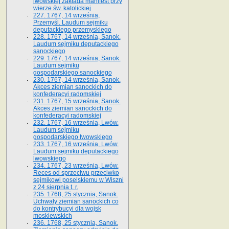
lwowskiej zakłada manifest przy
wierze św. ka­tolickiej
227. 1767, 14 września,
Przemyśl. Laudum sejmiku
deputackiego przemyskiego
228. 1767, 14 września, Sanok.
Laudum sejmiku deputackiego
sanockiego
229. 1767, 14 września, Sanok.
Laudum sejmiku
gospodarskiego sanockiego
230. 1767, 14 września, Sanok.
Akces ziemian sanockich do
konfederacyi radomskiej
231. 1767, 15 września, Sanok.
Akces ziemian sanockich do
konfederacyi radomskiej
232. 1767, 16 września, Lwów.
Laudum sejmiku
gospodarskiego lwowskiego
233. 1767, 16 września, Lwów.
Laudum sejmiku deputackiego
lwowskiego
234. 1767, 23 września, Lwów.
Reces od sprzeciwu przeciwko
sejmikowi poselskiemu w Wiszni
z 24 sierpnia t. r.
235. 1768, 25 stycznia, Sanok.
Uchwały ziemian sanockich co
do kontrybucyi dla wojsk
moskiewskich
236. 1768, 25 stycznia, Sanok.