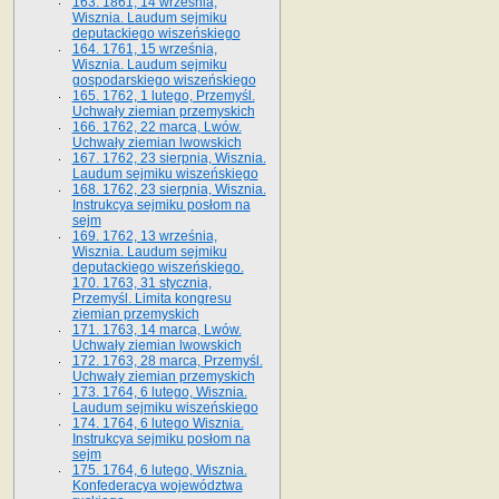
163. 1861, 14 września,
Wisznia. Laudum sejmiku
deputackiego wiszeńskiego
164. 1761, 15 września,
Wisznia. Laudum sejmiku
gospodarskiego wiszeńskiego
165. 1762, 1 lutego, Przemyśl.
Uchwały ziemian przemyskich
166. 1762, 22 marca, Lwów.
Uchwały ziemian lwowskich
167. 1762, 23 sierpnia, Wisznia.
Laudum sejmiku wiszeńskiego
168. 1762, 23 sierpnia, Wisznia.
Instrukcya sejmiku posłom na
sejm
169. 1762, 13 września,
Wisznia. Laudum sejmiku
deputackiego wiszeńskiego.
170. 1763, 31 stycznia,
Przemyśl. Limita kongresu
ziemian przemyskich
171. 1763, 14 marca, Lwów.
Uchwały ziemian lwowskich
172. 1763, 28 marca, Przemyśl.
Uchwały ziemian przemyskich
173. 1764, 6 lutego, Wisznia.
Laudum sejmiku wiszeńskiego
174. 1764, 6 lutego Wisznia.
Instrukcya sejmiku posłom na
sejm
175. 1764, 6 lutego, Wisznia.
Konfederacya województwa