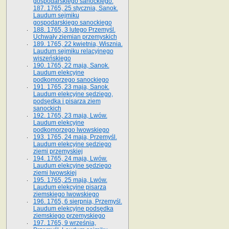
gospodarskiego sanockiego.
187. 1765, 25 stycznia, Sanok.
Laudum sejmiku
gospodarskiego sanockiego
188. 1765, 3 lutego Przemyśl.
Uchwały ziemian przemyskich
189. 1765, 22 kwietnia, Wisznia.
Laudum sejmiku relacyjnego
wiszeńskiego
190. 1765, 22 maja, Sanok.
Laudum elekcyjne
podkomorzego sanockiego
191. 1765, 23 maja, Sanok.
Laudum elekcyjne sędziego,
podsędka i pisarza ziem
sanockich
192. 1765, 23 maja, Lwów.
Laudum elekcyjne
podkomorzego lwowskiego
193. 1765, 24 maja, Przemyśl.
Laudum elekcyjne sędziego
ziemi przemyskiej
194. 1765, 24 maja, Lwów.
Laudum elekcyjne sędziego
ziemi lwowskiej
195. 1765, 25 maja, Lwów.
Laudum elekcyjne pisarza
ziemskiego lwowskiego
196. 1765, 6 sierpnia, Przemyśl.
Laudum elekcyjne podsędka
ziemskiego przemyskiego
197. 1765, 9 września,