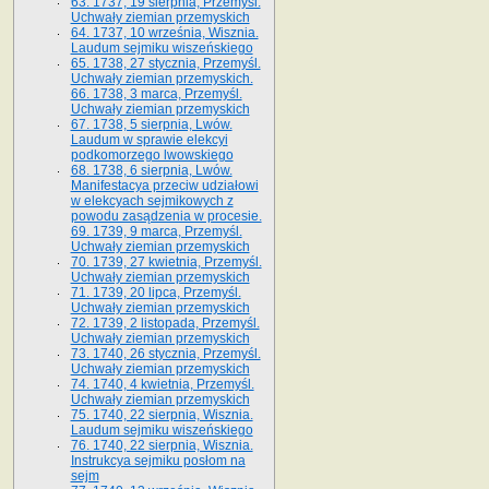
63. 1737, 19 sierpnia, Przemyśl.
Uchwały ziemian przemyskich
64. 1737, 10 września, Wisznia.
Laudum sejmiku wiszeńskiego
65. 1738, 27 stycznia, Przemyśl.
Uchwały ziemian przemyskich­­.
66. 1738, 3 marca, Przemyśl.
Uchwały ziemian przemyskich­
67. 1738, 5 sierpnia, Lwów.
Laudum w sprawie elekcyi
podkomorzego lwowskiego
68. 1738, 6 sierpnia, Lwów.
Manifestacya przeciw udziałowi
w elekcyach sejmikowych z
powodu zasądzenia w procesie.
69. 1739, 9 marca, Przemyśl.
Uchwały ziemian przemyskich
70. 1739, 27 kwietnia, Przemyśl.
Uchwały ziemian przemyskich
71. 1739, 20 lipca, Przemyśl.
Uchwały ziemian przemyskich
72. 1739, 2 listopada, Przemyśl.
Uchwały ziemian przemyskich
73. 1740, 26 stycznia, Przemyśl.
Uchwały ziemian przemyskich
74. 1740, 4 kwietnia, Przemyśl.
Uchwały ziemian przemyskich
75. 1740, 22 sierpnia, Wisznia.
Laudum sejmiku wiszeńskiego
76. 1740, 22 sierpnia, Wisznia.
Instrukcya sejmiku posłom na
sejm