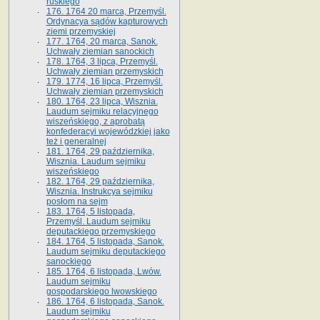
ruskiego
176. 1764 20 marca, Przemyśl.
Ordynacya sądów kapturowych
ziemi przemyskiej
177. 1764, 20 marca, Sanok.
Uchwały ziemian sanockich
178. 1764, 3 lipca, Przemyśl.
Uchwały ziemian przemyskich
179. 1774, 16 lipca, Przemyśl.
Uchwały ziemian przemyskich
180. 1764, 23 lipca, Wisznia.
Laudum sejmiku relacyjnego
wiszeńskiego, z aprobatą
konfederacyi wojewódzkiej jako
też i generalnej
181. 1764, 29 października,
Wisznia. Laudum sejmiku
wiszeńskiego
182. 1764, 29 października,
Wisznia. Instrukcya sejmiku
posłom na sejm
183. 1764, 5 listopada,
Przemyśl. Laudum sejmiku
deputackiego przemyskiego
184. 1764, 5 listopada, Sanok.
Laudum sejmiku deputackiego
sanockiego
185. 1764, 6 listopada, Lwów.
Laudum sejmiku
gospodarskiego lwowskiego
186. 1764, 6 listopada, Sanok.
Laudum sejmiku