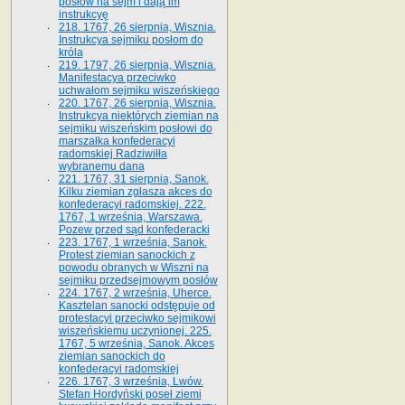
posłów na sejm i dają im
instrukcyę
218. 1767, 26 sierpnia, Wisznia.
Instrukcya sejmiku posłom do
króla
219. 1797, 26 sierpnia, Wisznia.
Manifestacya przeciwko
uchwałom sejmiku wiszeńskiego
220. 1767, 26 sierpnia, Wisznia.
Instrukcya niektórych ziemian na
sejmiku wiszeńskim posłowi do
marszałka konfe­deracyi
radomskiej Radziwiłła
wybranemu dana
221. 1767, 31 sierpnia, Sanok.
Kilku ziemian zgłasza akces do
konfederacyi radomskiej. 222.
1767, 1 września, Warszawa.
Pozew przed sąd konfederacki
223. 1767, 1 września, Sanok.
Protest ziemian sanockich z
powodu obranych w Wiszni na
sejmiku przedsejmo­wym posłów
224. 1767, 2 września, Uherce.
Kasztelan sanocki odstępuje od
protestacyi przeciwko sejmikowi
wiszeńskiemu uczynionej. 225.
1767, 5 września, Sanok. Akces
ziemian sanockich do
konfederacyi radomskiej
226. 1767, 3 września, Lwów.
Stefan Hordyński poseł ziemi