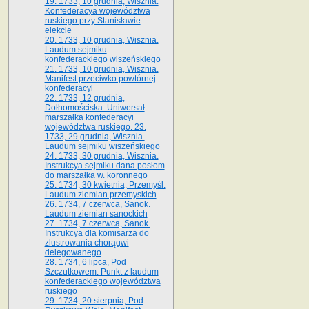
19. 1733, 10 grudnia, Wisznia.
Konfederacya województwa
ruskiego przy Stanisławie
elekcie
20. 1733, 10 grudnia, Wisznia.
Laudum sejmiku
konfederackiego wiszeńskiego
21. 1733, 10 grudnia, Wisznia.
Manifest przeciwko powtórnej
konfederacyi
22. 1733, 12 grudnia,
Dołhomościska. Uniwersał
marszałka konfederacyi
województwa ruskiego. 23.
1733, 29 grudnia, Wisznia.
Laudum sejmiku wiszeńskiego
24. 1733, 30 grudnia, Wisznia.
Instrukcya sejmiku dana posłom
do marszałka w. koronnego
25. 1734, 30 kwietnia, Przemyśl.
Laudum ziemian przemyskich
26. 1734, 7 czerwca, Sanok.
Laudum ziemian sanockich
27. 1734, 7 czerwca, Sanok.
Instrukcya dla komisarza do
zlustrowania chorągwi
delegowanego
28. 1734, 6 lipca, Pod
Szczutkowem. Punkt z laudum
konfederackiego województwa
ruskiego
29. 1734, 20 sierpnia, Pod