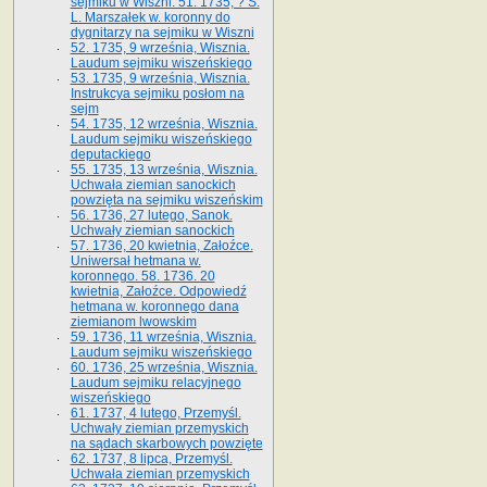
sejmiku w Wiszni. 51. 1735, ? S.
L. Marszałek w. koronny do
dygnitarzy na sejmiku w Wiszni
52. 1735, 9 września, Wisznia.
Laudum sejmiku wiszeńskiego
53. 1735, 9 września, Wisznia.
Instrukcya sejmiku posłom na
sejm
54. 1735, 12 września, Wisznia.
Laudum sejmiku wiszeńskiego
deputackiego
55. 1735, 13 września, Wisznia.
Uchwała ziemian sanockich
powzięta na sejmiku wiszeńskim
56. 1736, 27 lutego, Sanok.
Uchwały ziemian sanockich
57. 1736, 20 kwietnia, Załoźce.
Uniwersał hetmana w.
koronnego. 58. 1736. 20
kwietnia, Załoźce. Odpowiedź
hetmana w. koronnego dana
ziemianom lwowskim
59. 1736, 11 września, Wisznia.
Laudum sejmiku wiszeńskiego
60. 1736, 25 września, Wisznia.
Laudum sejmiku relacyjnego
wiszeńskiego
61. 1737, 4 lutego, Przemyśl.
Uchwały ziemian przemyskich
na sądach skarbowych powzięte
62. 1737, 8 lipca, Przemyśl.
Uchwała ziemian przemyskich