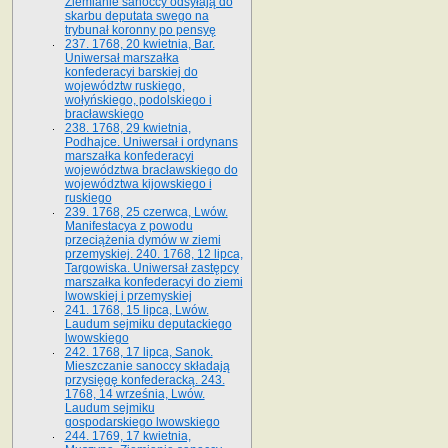
Ziemianie sanoccy odsyłają do
skarbu deputata swego na
trybunał koronny po pensyę
237. 1768, 20 kwietnia, Bar.
Uniwersał marszałka
konfederacyi barskiej do
województw ruskiego,
wołyńskiego, podolskiego i
bracławskiego
238. 1768, 29 kwietnia,
Podhajce. Uniwersał i ordynans
marszałka konfederacyi
województwa bracławskiego do
wo­jewództwa kijowskiego i
ruskiego
239. 1768, 25 czerwca, Lwów.
Manifestacya z powodu
przeciążenia dymów w ziemi
przemyskiej. 240. 1768, 12 lipca,
Targowiska. Uniwersał zastępcy
marszałka konfederacyi do ziemi
lwowskiej i przemyskiej
241. 1768, 15 lipca, Lwów.
Laudum sejmiku deputackiego
lwowskiego
242. 1768, 17 lipca, Sanok.
Mieszczanie sanoccy składają
przysięgę konfederacką. 243.
1768, 14 września, Lwów.
Laudum sejmiku
gospodarskiego lwowskiego
244. 1769, 17 kwietnia,