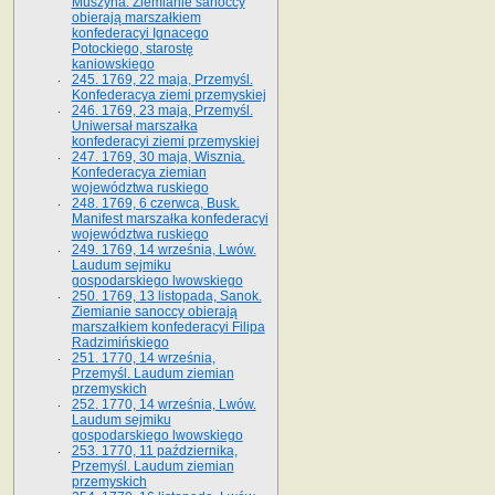
Muszyna. Ziemianie sanoccy
obierają marszałkiem
konfederacyi Ignacego
Potockiego, starostę
kaniowskiego
245. 1769, 22 maja, Przemyśl.
Konfederacya ziemi przemyskiej
246. 1769, 23 maja, Przemyśl.
Uniwersał marszałka
konfederacyi ziemi przemyskiej
247. 1769, 30 maja, Wisznia.
Konfederacya ziemian
województwa ruskiego
248. 1769, 6 czerwca, Busk.
Manifest marszałka konfederacyi
województwa ruskiego
249. 1769, 14 września, Lwów.
Laudum sejmiku
gospodarskiego lwowskiego
250. 1769, 13 listopada, Sanok.
Ziemianie sanoccy obierają
marszałkiem konfederacyi Filipa
Radzimińskiego
251. 1770, 14 września,
Przemyśl. Laudum ziemian
przemyskich
252. 1770, 14 września, Lwów.
Laudum sejmiku
gospodarskiego lwowskiego
253. 1770, 11 października,
Przemyśl. Laudum ziemian
przemyskich