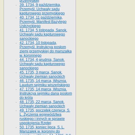
przemyskiej
39. 1734, 9 października,
Przemyśl. Uchwały sądu
kapturowego przemyskiego
40. 1734, 11 października,
Przemyśl. Manifest Bazylego
Ustrzyckiego
41. 1734, 5 listopada, Sanok.
Uchwały sądu kapturowego
sanockiego
42. 1734, 10 listopada,
Przemyśl. Instrukcya posłom
ziemi przemyskiej do marszałka
w. koronnego
44. 1734, 4 grudnia, Sanok.
Uchwały sądu kapturowego
sanockiego
45. 1735, 3 marca, Sanok.
Uchwały ziemian sanockich
46. 1735, 14 marca, Wisznia.
Laudum sejmiku wiszeńskiego
47. 1735, 14 marca, Wisznia.
Instrukcya sejmiku dana posłom
do króla
48. 1735, 22 marca, Sanok.
Uchwały ziemian sanockich
49. 1735, początek czerwca, S.
L. Życzenia województwa
ruskiego i innych w sprawie
uspokojenia Rzptej
50. 1735, koniec lipca, S. L.
Marszałek w. koronny do