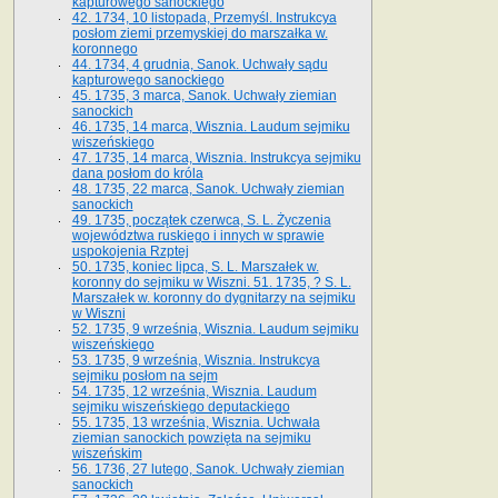
kapturowego sanockiego
42. 1734, 10 listopada, Przemyśl. Instrukcya
posłom ziemi przemyskiej do marszałka w.
koronnego
44. 1734, 4 grudnia, Sanok. Uchwały sądu
kapturowego sanockiego
45. 1735, 3 marca, Sanok. Uchwały ziemian
sanockich
46. 1735, 14 marca, Wisznia. Laudum sejmiku
wiszeńskiego
47. 1735, 14 marca, Wisznia. Instrukcya sejmiku
dana posłom do króla
48. 1735, 22 marca, Sanok. Uchwały ziemian
sanockich
49. 1735, początek czerwca, S. L. Życzenia
województwa ruskiego i innych w sprawie
uspokojenia Rzptej
50. 1735, koniec lipca, S. L. Marszałek w.
koronny do sejmiku w Wiszni. 51. 1735, ? S. L.
Marszałek w. koronny do dygnitarzy na sejmiku
w Wiszni
52. 1735, 9 września, Wisznia. Laudum sejmiku
wiszeńskiego
53. 1735, 9 września, Wisznia. Instrukcya
sejmiku posłom na sejm
54. 1735, 12 września, Wisznia. Laudum
sejmiku wiszeńskiego deputackiego
55. 1735, 13 września, Wisznia. Uchwała
ziemian sanockich powzięta na sejmiku
wiszeńskim
56. 1736, 27 lutego, Sanok. Uchwały ziemian
sanockich