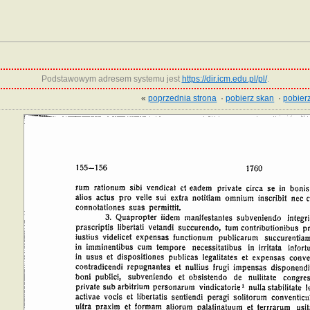
Podstawowym adresem systemu jest
https://dir.icm.edu.pl/pl/
.
«
poprzednia strona
·
pobierz skan
·
pobierz