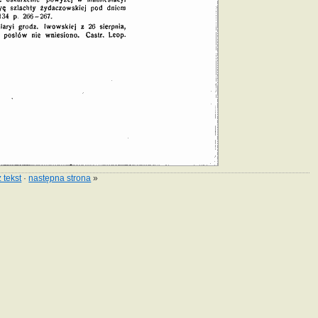
 tekst
·
następna strona
»