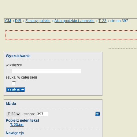
ICM
›
DIR
›
Zasoby polskie
›
Akta grodzkie i ziemskie
›
T. 23
› strona 397
Wyszukiwanie
w książce
szukaj w całej serii
Idź do
strona:
Pobierz pełen tekst
T. 23.txt
Nawigacja