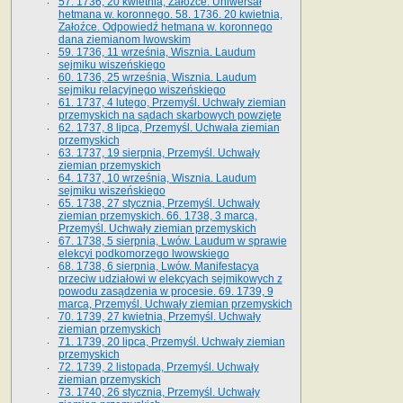
57. 1736, 20 kwietnia, Załoźce. Uniwersał
hetmana w. koronnego. 58. 1736. 20 kwietnia,
Załoźce. Odpowiedź hetmana w. koronnego
dana ziemianom lwowskim
59. 1736, 11 września, Wisznia. Laudum
sejmiku wiszeńskiego
60. 1736, 25 września, Wisznia. Laudum
sejmiku relacyjnego wiszeńskiego
61. 1737, 4 lutego, Przemyśl. Uchwały ziemian
przemyskich na sądach skarbowych powzięte
62. 1737, 8 lipca, Przemyśl. Uchwała ziemian
przemyskich
63. 1737, 19 sierpnia, Przemyśl. Uchwały
ziemian przemyskich
64. 1737, 10 września, Wisznia. Laudum
sejmiku wiszeńskiego
65. 1738, 27 stycznia, Przemyśl. Uchwały
ziemian przemyskich­­. 66. 1738, 3 marca,
Przemyśl. Uchwały ziemian przemyskich­
67. 1738, 5 sierpnia, Lwów. Laudum w sprawie
elekcyi podkomorzego lwowskiego
68. 1738, 6 sierpnia, Lwów. Manifestacya
przeciw udziałowi w elekcyach sejmikowych z
powodu zasądzenia w procesie. 69. 1739, 9
marca, Przemyśl. Uchwały ziemian przemyskich
70. 1739, 27 kwietnia, Przemyśl. Uchwały
ziemian przemyskich
71. 1739, 20 lipca, Przemyśl. Uchwały ziemian
przemyskich
72. 1739, 2 listopada, Przemyśl. Uchwały
ziemian przemyskich
73. 1740, 26 stycznia, Przemyśl. Uchwały