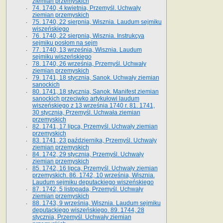
ziemian przemyskich
74. 1740, 4 kwietnia, Przemyśl. Uchwały
ziemian przemyskich
75. 1740, 22 sierpnia, Wisznia. Laudum sejmiku
wiszeńskiego
76. 1740, 22 sierpnia, Wisznia. Instrukcya
sejmiku posłom na sejm
77. 1740, 13 września, Wisznia. Laudum
sejmiku wiszeńskiego
78. 1740, 26 września, Przemyśl. Uchwały
ziemian przemyskich
79. 1741, 18 stycznia, Sanok. Uchwały ziemian
sanockich
80. 1741, 18 stycznia, Sanok. Manifest ziemian
sanockich przeciwko artykułowi laudum
wiszeńskiego z 13 wrze­śnia 1740 r. 81. 1741,
30 stycznia, Przemyśl. Uchwała ziemian
przemyskich
82. 1741, 17 lipca, Przemyśl. Uchwały ziemian
przemyskich
83. 1741, 23 października, Przemyśl. Uchwały
ziemian przemyskich
84. 1742, 29 stycznia, Przemyśl. Uchwały
ziemian przemyskich
85. 1742, 16 lipca, Przemyśl. Uchwały ziemian
przemyskich. 86. 1742, 10 września, Wisznia.
Laudum sejmiku deputackiego wiszeńskiego
87. 1742, 5 listopada, Przemyśl. Uchwały
ziemian przemyskich
88. 1743, 9 września, Wisznia. Laudum sejmiku
deputackiego wiszeńskiego. 89. 1744, 28
stycznia, Przemyśl. Uchwały ziemian