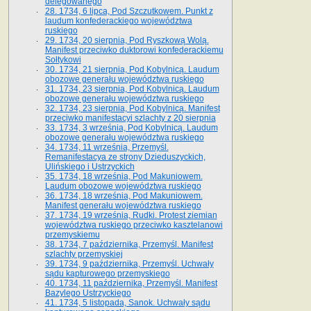
delegowanego
28. 1734, 6 lipca, Pod Szczutkowem. Punkt z
laudum konfederackiego województwa
ruskiego
29. 1734, 20 sierpnia, Pod Ryszkową Wolą.
Manifest przeciwko duktorowi konfederackiemu
Sołtykowi
30. 1734, 21 sierpnia, Pod Kobylnicą. Laudum
obozowe generału województwa ruskiego
31. 1734, 23 sierpnia, Pod Kobylnicą. Laudum
obozowe generału województwa ruskiego
32. 1734, 23 sierpnia, Pod Kobylnicą. Manifest
przeciwko manifestacyi szlachty z 20 sierpnia
33. 1734, 3 września, Pod Kobylnicą. Laudum
obozowe generału województwa ruskiego
34. 1734, 11 września, Przemyśl.
Remanifestacya ze strony Dzieduszyckich,
Ulińskiego i Ustrzyckich
35. 1734, 18 września, Pod Makuniowem.
Laudum obozowe województwa ruskiego
36. 1734, 18 września, Pod Makuniowem.
Manifest generału województwa ruskiego
37. 1734, 19 września, Rudki. Protest ziemian
województwa ruskiego przeciwko kasztelanowi
przemyskiemu
38. 1734, 7 października, Przemyśl. Manifest
szlachty przemyskiej
39. 1734, 9 października, Przemyśl. Uchwały
sądu kapturowego przemyskiego
40. 1734, 11 października, Przemyśl. Manifest
Bazylego Ustrzyckiego
41. 1734, 5 listopada, Sanok. Uchwały sądu