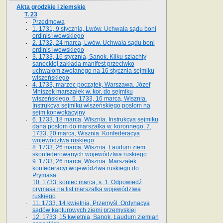
Akta grodzkie i ziemskie
T. 23
Przedmowa
1. 1731, 9 stycznia, Lwów. Uchwała sądu boni
ordinis lwowskiego
2. 1732, 24 marca, Lwów. Uchwała sądu boni
ordinis lwowskiego
3. 1733, 16 stycznia, Sanok. Kilku szlachty
sanockiej zakłada manifest przeciwko
uchwałom zwołanego na 16 stycz­nia sejmiku
wiszeńskiego
4. 1733, marzec początek, Warszawa. Józef
Mniszek marszałek w. kor. do sejmiku
wiszeńskiego. 5. 1733, 16 marca, Wisznia.
Instrukcya sejmiku wiszeńskiego posłom na
sejm konwokacyjny
6. 1733, 18 marca, Wisznia. Instrukcya sejmiku
dana posłom do marszałka w. koronnego. 7.
1733, 20 marca, Wisznia. Konfederacya
województwa ruskiego
8. 1733, 26 marca, Wisznia. Laudum ziem
skonfederowanych województwa ruskiego
9. 1733, 26 marca, Wisznia. Marszałek
konfederacyi województwa ruskiego do
Prymasa
10. 1733, koniec marca, s. 1. Odpowiedź
prymasa na list marszałka województwa
ruskiego
11. 1733, 14 kwietnia, Przemyśl. Ordynacya
sądów kapturowych ziemi przemyskiej
12. 1733, 15 kwietnia, Sanok. Laudum ziemian