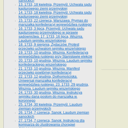
sanockich
13. 1733, 18 kwietnia, Przemyśl. Uchwała sądu
kapturowego ziemi przemyskiej
14. 1733, 18 kwietnia, Przemyśl. Uchwała sądu
kapturowego ziemi przemyskiej
15. 1733, 22 czerwca, Warszawa. Prymas do
marszałka konfederacyi województwa ruskiego
16. 1733, 3 lipca, Przemyśl. Uchwała sądu
kapturowego przemyskiego w sprawie
sądownictwa. 17. 1733, 16 lipca, Wisznia.
Laudum sejmiku wiszeńskiego
18. 1733, 9 sierpnia, Żydaczów. Protest
przeciwko uchwałom sejmiku wiszeńskiego
19. 1733, 10 grudnia, Wisznia. Konfederacya
województwa ruskiego przy Stanisławie elekcie
20. 1733, 10 grudnia, Wisznia. Laudum sejmiku
konfederackiego wiszeńskiego
21. 1733, 10 grudnia, Wisznia. Manifest
przeciwko powtórnej konfederacyi
22. 1733, 12 grudnia, Dołhomościska.
Uniwersał marszałka konfederacyi
województwa ruskiego. 23. 1733, 29 grudnia,
Wisznia. Laudum sejmiku wiszeńskiego
24. 1733, 30 grudnia, Wisznia. Instrukcya
sejmiku dana posłom do marszałka w.
koronnego
25. 1734, 30 kwietnia, Przemyśl. Laudum
ziemian przemyskich
26. 1734, 7 czerwca, Sanok. Laudum ziemian
sanockich
27. 1734, 7 czerwca, Sanok. Instrukcya dla
komisarza do zlustrowania chorągwi