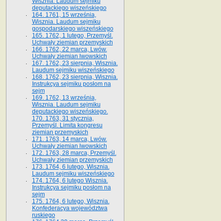
Wisznia. Laudum sejmiku
deputackiego wiszeńskiego
164. 1761, 15 września,
Wisznia. Laudum sejmiku
gospodarskiego wiszeńskiego
165. 1762, 1 lutego, Przemyśl.
Uchwały ziemian przemyskich
166. 1762, 22 marca, Lwów.
Uchwały ziemian lwowskich
167. 1762, 23 sierpnia, Wisznia.
Laudum sejmiku wiszeńskiego
168. 1762, 23 sierpnia, Wisznia.
Instrukcya sejmiku posłom na
sejm
169. 1762, 13 września,
Wisznia. Laudum sejmiku
deputackiego wiszeńskiego.
170. 1763, 31 stycznia,
Przemyśl. Limita kongresu
ziemian przemyskich
171. 1763, 14 marca, Lwów.
Uchwały ziemian lwowskich
172. 1763, 28 marca, Przemyśl.
Uchwały ziemian przemyskich
173. 1764, 6 lutego, Wisznia.
Laudum sejmiku wiszeńskiego
174. 1764, 6 lutego Wisznia.
Instrukcya sejmiku posłom na
sejm
175. 1764, 6 lutego, Wisznia.
Konfederacya województwa
ruskiego