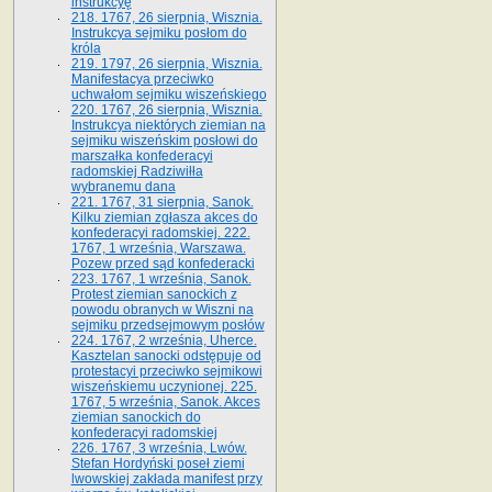
instrukcyę
218. 1767, 26 sierpnia, Wisznia.
Instrukcya sejmiku posłom do
króla
219. 1797, 26 sierpnia, Wisznia.
Manifestacya przeciwko
uchwałom sejmiku wiszeńskiego
220. 1767, 26 sierpnia, Wisznia.
Instrukcya niektórych ziemian na
sejmiku wiszeńskim posłowi do
marszałka konfe­deracyi
radomskiej Radziwiłła
wybranemu dana
221. 1767, 31 sierpnia, Sanok.
Kilku ziemian zgłasza akces do
konfederacyi radomskiej. 222.
1767, 1 września, Warszawa.
Pozew przed sąd konfederacki
223. 1767, 1 września, Sanok.
Protest ziemian sanockich z
powodu obranych w Wiszni na
sejmiku przedsejmo­wym posłów
224. 1767, 2 września, Uherce.
Kasztelan sanocki odstępuje od
protestacyi przeciwko sejmikowi
wiszeńskiemu uczynionej. 225.
1767, 5 września, Sanok. Akces
ziemian sanockich do
konfederacyi radomskiej
226. 1767, 3 września, Lwów.
Stefan Hordyński poseł ziemi
lwowskiej zakłada manifest przy