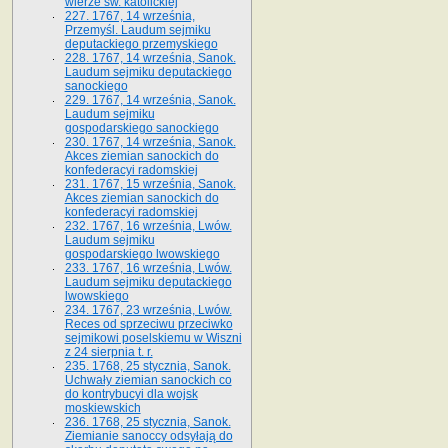
wierze św. ka­tolickiej
227. 1767, 14 września,
Przemyśl. Laudum sejmiku
deputackiego przemyskiego
228. 1767, 14 września, Sanok.
Laudum sejmiku deputackiego
sanockiego
229. 1767, 14 września, Sanok.
Laudum sejmiku
gospodarskiego sanockiego
230. 1767, 14 września, Sanok.
Akces ziemian sanockich do
konfederacyi radomskiej
231. 1767, 15 września, Sanok.
Akces ziemian sanockich do
konfederacyi radomskiej
232. 1767, 16 września, Lwów.
Laudum sejmiku
gospodarskiego lwowskiego
233. 1767, 16 września, Lwów.
Laudum sejmiku deputackiego
lwowskiego
234. 1767, 23 września, Lwów.
Reces od sprzeciwu przeciwko
sejmikowi poselskiemu w Wiszni
z 24 sierpnia t. r.
235. 1768, 25 stycznia, Sanok.
Uchwały ziemian sanockich co
do kontrybucyi dla wojsk
moskiewskich
236. 1768, 25 stycznia, Sanok.
Ziemianie sanoccy odsyłają do