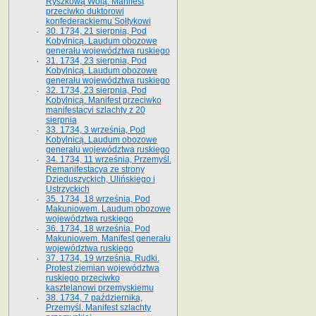
Ryszkową Wolą. Manifest
przeciwko duktorowi
konfederackiemu Sołtykowi
30. 1734, 21 sierpnia, Pod
Kobylnicą. Laudum obozowe
generału województwa ruskiego
31. 1734, 23 sierpnia, Pod
Kobylnicą. Laudum obozowe
generału województwa ruskiego
32. 1734, 23 sierpnia, Pod
Kobylnicą. Manifest przeciwko
manifestacyi szlachty z 20
sierpnia
33. 1734, 3 września, Pod
Kobylnicą. Laudum obozowe
generału województwa ruskiego
34. 1734, 11 września, Przemyśl.
Remanifestacya ze strony
Dzieduszyckich, Ulińskiego i
Ustrzyckich
35. 1734, 18 września, Pod
Makuniowem. Laudum obozowe
województwa ruskiego
36. 1734, 18 września, Pod
Makuniowem. Manifest generału
województwa ruskiego
37. 1734, 19 września, Rudki.
Protest ziemian województwa
ruskiego przeciwko
kasztelanowi przemyskiemu
38. 1734, 7 października,
Przemyśl. Manifest szlachty