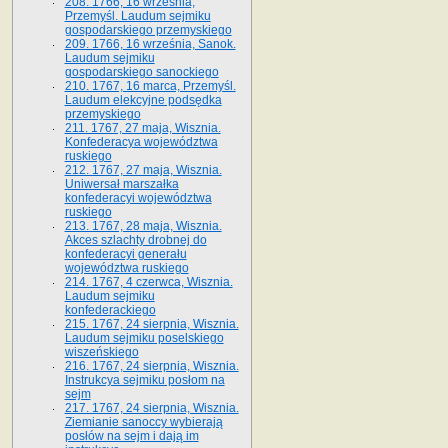
208. 1766, 16 września,
Przemyśl. Laudum sejmiku
gospodarskiego przemyskiego
209. 1766, 16 września, Sanok.
Laudum sejmiku
gospodarskiego sanockiego
210. 1767, 16 marca, Przemyśl.
Laudum elekcyjne podsędka
przemyskiego
211. 1767, 27 maja, Wisznia.
Konfederacya województwa
ruskiego
212. 1767, 27 maja, Wisznia.
Uniwersał marszałka
konfederacyi województwa
ruskiego
213. 1767, 28 maja, Wisznia.
Akces szlachty drobnej do
konfederacyi generału
województwa ruskiego
214. 1767, 4 czerwca, Wisznia.
Laudum sejmiku
konfederackiego
215. 1767, 24 sierpnia, Wisznia.
Laudum sejmiku poselskiego
wiszeńskiego
216. 1767, 24 sierpnia, Wisznia.
Instrukcya sejmiku posłom na
sejm
217. 1767, 24 sierpnia, Wisznia.
Ziemianie sanoccy wybierają
posłów na sejm i dają im