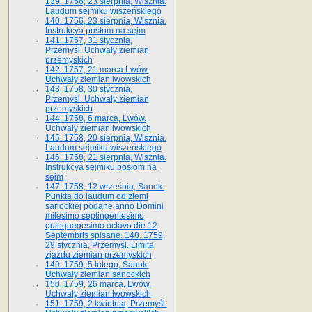
139. 1756, 23 sierpnia, Wisznia.
Laudum sejmiku wiszeńskiego
140. 1756, 23 sierpnia, Wisznia.
Instrukcya posłom na sejm
141. 1757, 31 stycznia,
Przemyśl. Uchwały ziemian
przemyskich
142. 1757, 21 marca Lwów.
Uchwały ziemian lwowskich
143. 1758, 30 stycznia,
Przemyśl. Uchwały ziemian
przemyskich
144. 1758, 6 marca, Lwów.
Uchwały ziemian lwowskich
145. 1758, 20 sierpnia, Wisznia.
Laudum sejmiku wiszeńskiego
146. 1758, 21 sierpnia, Wisznia.
Instrukcya sejmiku posłom na
sejm
147. 1758, 12 września, Sanok.
Punkta do laudum od ziemi
sanockiej podane anno Domini
milesimo septingentesimo
quinquagesimo octavo die 12
Septembris spisane. 148. 1759,
29 stycznia, Przemyśl. Limita
zjazdu ziemian przemyskich
149. 1759, 5 lutego, Sanok.
Uchwały ziemian sanockich
150. 1759, 26 marca, Lwów.
Uchwały ziemian lwowskich
151. 1759, 2 kwietnia, Przemyśl.