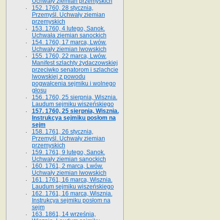
Uchwały ziemian przemyskich
152. 1760, 28 stycznia,
Przemyśl. Uchwały ziemian
przemyskich
153. 1760, 4 lutego, Sanok.
Uchwała ziemian sanockich
154. 1760, 17 marca, Lwów.
Uchwały ziemian lwowskich
155. 1760, 22 marca, Lwów.
Manifest szlachty żydaczowskiej
przeciwko senatorom i szlachcie
lwowskiej z po­wodu
pogwałcenia sejmiku i wolnego
głosu
156. 1760, 25 sierpnia, Wisznia.
Laudum sejmiku wiszeńskiego
157. 1760, 25 sierpnia, Wisznia.
Instrukcya sejmiku posłom na
sejm
158. 1761, 26 stycznia,
Przemyśl. Uchwały ziemian
przemyskich
159. 1761, 9 lutego, Sanok.
Uchwały ziemian sanockich
160. 1761, 2 marca, Lwów.
Uchwały ziemian lwowskich
161. 1761, 16 marca, Wisznia.
Laudum sejmiku wiszeńskiego
162. 1761, 16 marca, Wisznia.
Instrukcya sejmiku posłom na
sejm
163. 1861, 14 września,