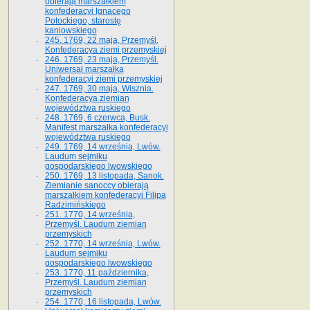
obierają marszałkiem
konfederacyi Ignacego
Potockiego, starostę
kaniowskiego
245. 1769, 22 maja, Przemyśl.
Konfederacya ziemi przemyskiej
246. 1769, 23 maja, Przemyśl.
Uniwersał marszałka
konfederacyi ziemi przemyskiej
247. 1769, 30 maja, Wisznia.
Konfederacya ziemian
województwa ruskiego
248. 1769, 6 czerwca, Busk.
Manifest marszałka konfederacyi
województwa ruskiego
249. 1769, 14 września, Lwów.
Laudum sejmiku
gospodarskiego lwowskiego
250. 1769, 13 listopada, Sanok.
Ziemianie sanoccy obierają
marszałkiem konfederacyi Filipa
Radzimińskiego
251. 1770, 14 września,
Przemyśl. Laudum ziemian
przemyskich
252. 1770, 14 września, Lwów.
Laudum sejmiku
gospodarskiego lwowskiego
253. 1770, 11 października,
Przemyśl. Laudum ziemian
przemyskich
254. 1770, 16 listopada, Lwów.