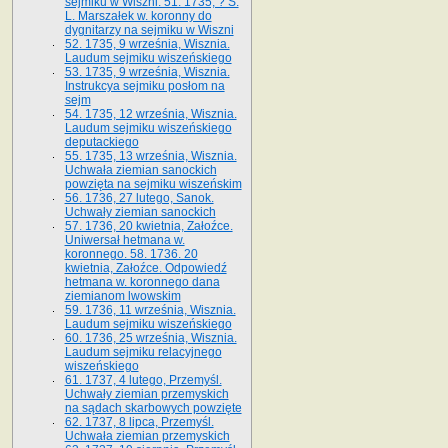
sejmiku w Wiszni. 51. 1735, ? S.
L. Marszałek w. koronny do
dygnitarzy na sejmiku w Wiszni
52. 1735, 9 września, Wisznia.
Laudum sejmiku wiszeńskiego
53. 1735, 9 września, Wisznia.
Instrukcya sejmiku posłom na
sejm
54. 1735, 12 września, Wisznia.
Laudum sejmiku wiszeńskiego
deputackiego
55. 1735, 13 września, Wisznia.
Uchwała ziemian sanockich
powzięta na sejmiku wiszeńskim
56. 1736, 27 lutego, Sanok.
Uchwały ziemian sanockich
57. 1736, 20 kwietnia, Załoźce.
Uniwersał hetmana w.
koronnego. 58. 1736. 20
kwietnia, Załoźce. Odpowiedź
hetmana w. koronnego dana
ziemianom lwowskim
59. 1736, 11 września, Wisznia.
Laudum sejmiku wiszeńskiego
60. 1736, 25 września, Wisznia.
Laudum sejmiku relacyjnego
wiszeńskiego
61. 1737, 4 lutego, Przemyśl.
Uchwały ziemian przemyskich
na sądach skarbowych powzięte
62. 1737, 8 lipca, Przemyśl.
Uchwała ziemian przemyskich