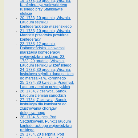
19. 1733, 10 grudnia, Wisznia.
Konfederacya województwa
ruskiego przy Stanisławie
elekcie
20. 1733, 10 grudnia, Wisznia.
Laudum sejmiku
konfederackiego wiszeńskiego
21. 1733, 10 grudnia, Wisznia.
Manifest przeciwko powtórnej
konfederacyi
22. 1733, 12 grudnia,
Dołhomościska. Uniwersał
marszałka konfederacyi
województwa ruskiego. 23.
1733, 29 grudnia, Wisznia.
Laudum sejmiku wiszeńskiego
24. 1733, 30 grudnia, Wisznia.
Instrukcya sejmiku dana posłom
do marszałka w. koronnego
25. 1734, 30 kwietnia, Przemyśl.
Laudum ziemian przemyskich
26. 1734, 7 czerwca, Sanok.
Laudum ziemian sanockich
27. 1734, 7 czerwca, Sanok.
Instrukcya dla komisarza do
zlustrowania chorągwi
delegowanego
28. 1734, 6 lipca, Pod
Szczutkowem. Punkt z laudum
konfederackiego województwa
ruskiego
29. 1734, 20 sierpnia, Pod