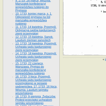
9. 1733, 26 marca, Wisznia.
Marszałek konfederacyi
województwa ruskiego do
Prymasa
10. 1733, koniec marca, s. 1.
Odpowiedź prymasa na list
marszałka województwa
ruskiego
11. 1733, 14 kwietnia, Przemyśl.
Ordynacya sądów kapturowych
ziemi przemyskiej
12. 1733, 15 kwietnia, Sanok.
Laudum ziemian sanockich
13. 1733, 18 kwietnia, Przemyśl.
Uchwała sądu kapturowego
ziemi przemyskiej
14. 1733, 18 kwietnia, Przemyśl.
Uchwała sądu kapturowego
«
ziemi przemyskiej
15. 1733, 22 czerwca,
Warszawa. Prymas do
marszałka konfederacyi
województwa ruskiego
16. 1733, 3 lipca, Przemyśl.
Uchwała sądu kapturowego
przemyskiego w sprawie
sądownictwa. 17. 1733, 16 lipca,
Wisznia. Laudum sejmiku
wiszeńskiego
18. 1733, 9 sierpnia, Żydaczów.
Protest przeciwko uchwałom
sejmiku wiszeńskiego