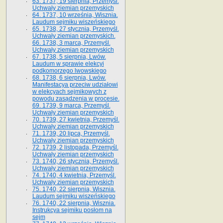
63. 1737, 19 sierpnia, Przemyśl.
Uchwały ziemian przemyskich
64. 1737, 10 września, Wisznia.
Laudum sejmiku wiszeńskiego
65. 1738, 27 stycznia, Przemyśl.
Uchwały ziemian przemyskich­­.
66. 1738, 3 marca, Przemyśl.
Uchwały ziemian przemyskich­
67. 1738, 5 sierpnia, Lwów.
Laudum w sprawie elekcyi
podkomorzego lwowskiego
68. 1738, 6 sierpnia, Lwów.
Manifestacya przeciw udziałowi
w elekcyach sejmikowych z
powodu zasądzenia w procesie.
69. 1739, 9 marca, Przemyśl.
Uchwały ziemian przemyskich
70. 1739, 27 kwietnia, Przemyśl.
Uchwały ziemian przemyskich
71. 1739, 20 lipca, Przemyśl.
Uchwały ziemian przemyskich
72. 1739, 2 listopada, Przemyśl.
Uchwały ziemian przemyskich
73. 1740, 26 stycznia, Przemyśl.
Uchwały ziemian przemyskich
74. 1740, 4 kwietnia, Przemyśl.
Uchwały ziemian przemyskich
75. 1740, 22 sierpnia, Wisznia.
Laudum sejmiku wiszeńskiego
76. 1740, 22 sierpnia, Wisznia.
Instrukcya sejmiku posłom na
sejm