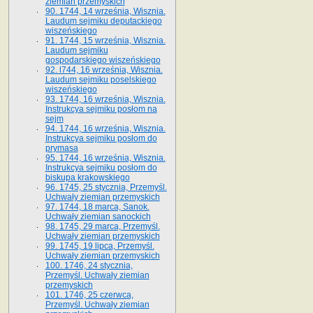
ziemian przemyskich
90. 1744, 14 września, Wisznia.
Laudum sejmiku deputackiego
wiszeńskiego
91. 1744, 15 września, Wisznia.
Laudum sejmiku
gospodarskiego wiszeńskiego
92. l744, 16 września, Wisznia.
Laudum sejmiku poselskiego
wiszeńskiego
93. 1744, 16 września, Wisznia.
Instrukcya sejmiku posłom na
sejm
94. 1744, 16 września, Wisznia.
Instrukcya sejmiku posłom do
prymasa
95. 1744, 16 września, Wisznia.
Instrukcya sejmiku posłom do
biskupa krakowskiego
96. 1745, 25 stycznia, Przemyśl.
Uchwały ziemian przemyskich
97. 1744, 18 marca, Sanok.
Uchwały ziemian sanockich
98. 1745, 29 marca, Przemyśl.
Uchwały ziemian przemyskich
99. 1745, 19 lipca, Przemyśl.
Uchwały ziemian przemyskich
100. 1746, 24 stycznia,
Przemyśl. Uchwały ziemian
przemyskich
101. 1746, 25 czerwca,
Przemyśl. Uchwały ziemian