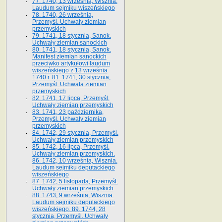
77. 1740, 13 września, Wisznia.
Laudum sejmiku wiszeńskiego
78. 1740, 26 września,
Przemyśl. Uchwały ziemian
przemyskich
79. 1741, 18 stycznia, Sanok.
Uchwały ziemian sanockich
80. 1741, 18 stycznia, Sanok.
Manifest ziemian sanockich
przeciwko artykułowi laudum
wiszeńskiego z 13 wrze­śnia
1740 r. 81. 1741, 30 stycznia,
Przemyśl. Uchwała ziemian
przemyskich
82. 1741, 17 lipca, Przemyśl.
Uchwały ziemian przemyskich
83. 1741, 23 października,
Przemyśl. Uchwały ziemian
przemyskich
84. 1742, 29 stycznia, Przemyśl.
Uchwały ziemian przemyskich
85. 1742, 16 lipca, Przemyśl.
Uchwały ziemian przemyskich.
86. 1742, 10 września, Wisznia.
Laudum sejmiku deputackiego
wiszeńskiego
87. 1742, 5 listopada, Przemyśl.
Uchwały ziemian przemyskich
88. 1743, 9 września, Wisznia.
Laudum sejmiku deputackiego
wiszeńskiego. 89. 1744, 28
stycznia, Przemyśl. Uchwały