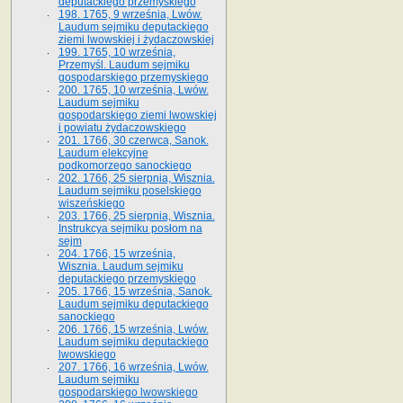
deputackiego przemyskiego
198. 1765, 9 września, Lwów.
Laudum sejmiku deputackiego
ziemi lwowskiej i żydaczowskiej
199. 1765, 10 września,
Przemyśl. Laudum sejmiku
gospodarskiego przemyskiego
200. 1765, 10 września, Lwów.
Laudum sejmiku
gospodarskiego ziemi lwowskiej
i powiatu żydaczowskiego
201. 1766, 30 czerwca, Sanok.
Laudum elekcyjne
podkomorzego sanockiego
202. 1766, 25 sierpnia, Wisznia.
Laudum sejmiku poselskiego
wiszeńskiego
203. 1766, 25 sierpnia, Wisznia.
Instrukcya sejmiku posłom na
sejm
204. 1766, 15 września,
Wisznia. Laudum sejmiku
deputackiego przemyskiego
205. 1766, 15 września, Sanok.
Laudum sejmiku deputackiego
sanockiego
206. 1766, 15 września, Lwów.
Laudum sejmiku deputackiego
lwowskiego
207. 1766, 16 września, Lwów.
Laudum sejmiku
gospodarskiego lwowskiego