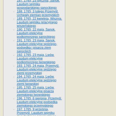
187. 1765, 25 stycznia, Sanok.
Laudum sejmiku
gospodarskiego sanockiego
188. 1765, 3 lutego Przemyśl.
Uchwały ziemian przemyskich
189. 1765, 22 kwietnia, Wisznia.
Laudum sejmiku relacyjnego
wiszeńskiego
190. 1765, 22 maja, Sanok.
Laudum elekcyjne
podkomorzego sanockiego
191. 1765, 23 maja, Sanok.
Laudum elekcyjne sędziego,
podsędka i pisarza ziem
sanockich
192. 1765, 23 maja, Lwów.
Laudum elekcyjne
podkomorzego lwowskiego
193. 1765, 24 maja, Przemyśl.
Laudum elekcyjne sędziego
ziemi przemyskiej
194. 1765, 24 maja, Lwów.
Laudum elekcyjne sędziego
ziemi lwowskiej
195. 1765, 25 maja, Lwów.
Laudum elekcyjne pisarza
ziemskiego lwowskiego
196. 1765, 6 sierpnia, Przemyśl.
Laudum elekcyjne podsędka
ziemskiego przemyskiego
197. 1765, 9 września,
Przemyśl. Laudum sejmiku