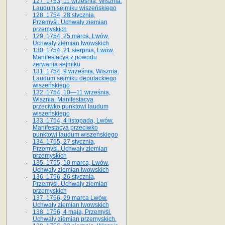
127. 1753, 11 września, Wisznia.
Laudum sejmiku wiszeńskiego
128. 1754, 28 stycznia,
Przemyśl. Uchwały ziemian
przemyskich
129. 1754, 25 marca, Lwów.
Uchwały ziemian lwowskich
130. 1754, 21 sierpnia, Lwów.
Manifestacya z powodu
zerwania sejmiku
131. 1754, 9 września, Wisznia.
Laudum sejmiku deputackiego
wiszeńskiego
132. 1754, 10—11 września,
Wisznia. Manifestacya
przeciwko punktowi laudum
wiszeńskiego
133. 1754, 4 listopada, Lwów.
Manifestacya przeciwko
punktowi laudum wiszeńskiego
134. 1755, 27 stycznia,
Przemyśl. Uchwały ziemian
przemyskich
135. 1755, 10 marca, Lwów.
Uchwały ziemian lwowskich
136. 1756, 26 stycznia,
Przemyśl. Uchwały ziemian
przemyskich
137. 1756, 29 marca Lwów.
Uchwały ziemian lwowskich
138. 1756, 4 maja, Przemyśl.
Uchwały ziemian przemyskich.