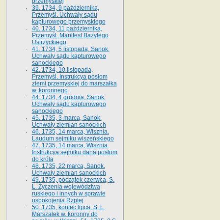
przemyskiej
39. 1734, 9 października,
Przemyśl. Uchwały sądu
kapturowego przemyskiego
40. 1734, 11 października,
Przemyśl. Manifest Bazylego
Ustrzyckiego
41. 1734, 5 listopada, Sanok.
Uchwały sądu kapturowego
sanockiego
42. 1734, 10 listopada,
Przemyśl. Instrukcya posłom
ziemi przemyskiej do marszałka
w. koronnego
44. 1734, 4 grudnia, Sanok.
Uchwały sądu kapturowego
sanockiego
45. 1735, 3 marca, Sanok.
Uchwały ziemian sanockich
46. 1735, 14 marca, Wisznia.
Laudum sejmiku wiszeńskiego
47. 1735, 14 marca, Wisznia.
Instrukcya sejmiku dana posłom
do króla
48. 1735, 22 marca, Sanok.
Uchwały ziemian sanockich
49. 1735, początek czerwca, S.
L. Życzenia województwa
ruskiego i innych w sprawie
uspokojenia Rzptej
50. 1735, koniec lipca, S. L.
Marszałek w. koronny do