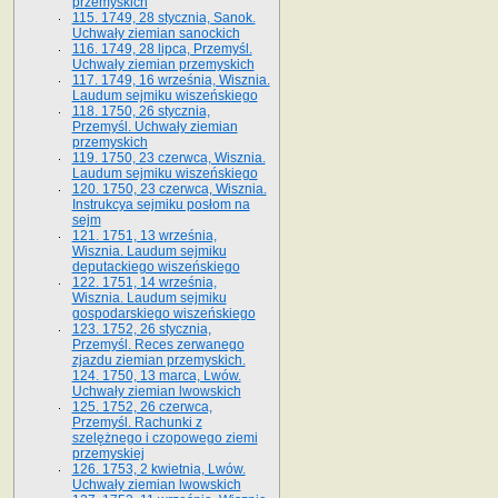
przemyskich
115. 1749, 28 stycznia, Sanok.
Uchwały ziemian sanockich
116. 1749, 28 lipca, Przemyśl.
Uchwały ziemian przemyskich
117. 1749, 16 września, Wisznia.
Laudum sejmiku wiszeńskiego
118. 1750, 26 stycznia,
Przemyśl. Uchwały ziemian
przemyskich
119. 1750, 23 czerwca, Wisznia.
Laudum sejmiku wiszeńskiego
120. 1750, 23 czerwca, Wisznia.
Instrukcya sejmiku posłom na
sejm
121. 1751, 13 września,
Wisznia. Laudum sejmiku
deputackiego wiszeńskiego
122. 1751, 14 września,
Wisznia. Laudum sejmiku
gospodarskiego wiszeńskiego
123. 1752, 26 stycznia,
Przemyśl. Reces zerwanego
zjazdu ziemian przemyskich.
124. 1750, 13 marca, Lwów.
Uchwały ziemian lwowskich
125. 1752, 26 czerwca,
Przemyśl. Rachunki z
szelężnego i czopowego ziemi
przemyskiej
126. 1753, 2 kwietnia, Lwów.
Uchwały ziemian lwowskich