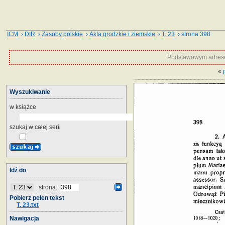
ICM
›
DIR
›
Zasoby polskie
›
Akta grodzkie i ziemskie
›
T. 23
› strona 398
Podstawowym adrese
«
Wyszukiwanie
w książce
szukaj w całej serii
Idź do
strona:
Pobierz pełen tekst
T. 23.txt
Nawigacja