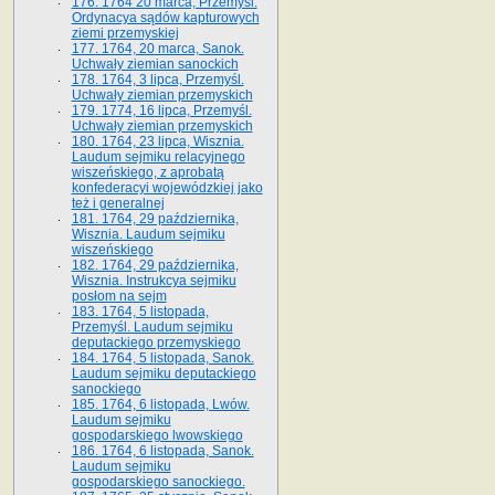
176. 1764 20 marca, Przemyśl.
Ordynacya sądów kapturowych
ziemi przemyskiej
177. 1764, 20 marca, Sanok.
Uchwały ziemian sanockich
178. 1764, 3 lipca, Przemyśl.
Uchwały ziemian przemyskich
179. 1774, 16 lipca, Przemyśl.
Uchwały ziemian przemyskich
180. 1764, 23 lipca, Wisznia.
Laudum sejmiku relacyjnego
wiszeńskiego, z aprobatą
konfederacyi wojewódzkiej jako
też i generalnej
181. 1764, 29 października,
Wisznia. Laudum sejmiku
wiszeńskiego
182. 1764, 29 października,
Wisznia. Instrukcya sejmiku
posłom na sejm
183. 1764, 5 listopada,
Przemyśl. Laudum sejmiku
deputackiego przemyskiego
184. 1764, 5 listopada, Sanok.
Laudum sejmiku deputackiego
sanockiego
185. 1764, 6 listopada, Lwów.
Laudum sejmiku
gospodarskiego lwowskiego
186. 1764, 6 listopada, Sanok.
Laudum sejmiku
gospodarskiego sanockiego.