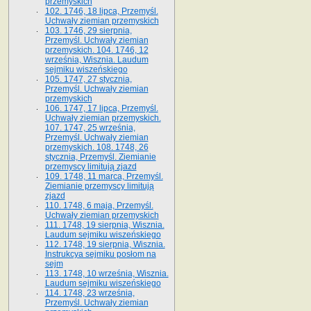
przemyskich
102. 1746, 18 lipca, Przemyśl.
Uchwały ziemian przemyskich
103. 1746, 29 sierpnia,
Przemyśl. Uchwały ziemian
przemyskich. 104. 1746, 12
września, Wisznia. Laudum
sejmiku wiszeńskiego
105. 1747, 27 stycznia,
Przemyśl. Uchwały ziemian
przemyskich
106. 1747, 17 lipca, Przemyśl.
Uchwały ziemian przemyskich.
107. 1747, 25 września,
Przemyśl. Uchwały ziemian
przemyskich. 108. 1748, 26
stycznia, Przemyśl. Ziemianie
przemyscy limitują zjazd
109. 1748, 11 marca, Przemyśl.
Ziemianie przemyscy limitują
zjazd
110. 1748, 6 maja, Przemyśl.
Uchwały ziemian przemyskich
111. 1748, 19 sierpnia, Wisznia.
Laudum sejmiku wiszeńskiego
112. 1748, 19 sierpnia, Wisznia.
Instrukcya sejmiku posłom na
sejm
113. 1748, 10 września, Wisznia.
Laudum sejmiku wiszeńskiego
114. 1748, 23 września,
Przemyśl. Uchwały ziemian