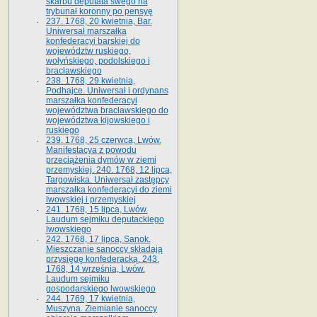
skarbu deputata swego na
trybunał koronny po pensyę
237. 1768, 20 kwietnia, Bar.
Uniwersał marszałka
konfederacyi barskiej do
województw ruskiego,
wołyńskiego, podolskiego i
bracławskiego
238. 1768, 29 kwietnia,
Podhajce. Uniwersał i ordynans
marszałka konfederacyi
województwa bracławskiego do
wo­jewództwa kijowskiego i
ruskiego
239. 1768, 25 czerwca, Lwów.
Manifestacya z powodu
przeciążenia dymów w ziemi
przemyskiej. 240. 1768, 12 lipca,
Targowiska. Uniwersał zastępcy
marszałka konfederacyi do ziemi
lwowskiej i przemyskiej
241. 1768, 15 lipca, Lwów.
Laudum sejmiku deputackiego
lwowskiego
242. 1768, 17 lipca, Sanok.
Mieszczanie sanoccy składają
przysięgę konfederacką. 243.
1768, 14 września, Lwów.
Laudum sejmiku
gospodarskiego lwowskiego
244. 1769, 17 kwietnia,
Muszyna. Ziemianie sanoccy