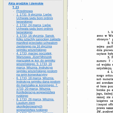
Akta grodzkie i ziemskie
T. 23
Przedmowa
1. 1731, 9 stycznia, Lwów.
Uchwała sądu boni ordinis
lwowskiego
2. 1732, 24 marca, Lwów.
Uchwała sądu boni ordinis
lwowskiego
3. 1733, 16 stycznia, Sanok.
Kilku szlachty sanockiej zakłada
manifest przeciwko uchwałom
zwołanego na 16 stycz­nia
sejmiku wiszeńskiego
4. 1733, marzec początek,
Warszawa. Józef Mniszek
marszałek w. kor. do sejmiku
wiszeńskiego. 5. 1733, 16
marca, Wisznia. Instrukcya
sejmiku wiszeńskiego posłom
na sejm konwokacyjny
6. 1733, 18 marca, Wisznia.
Instrukcya sejmiku dana posłom
do marszałka w. koronnego. 7.
1733, 20 marca, Wisznia.
Konfederacya województwa
ruskiego
8. 1733, 26 marca, Wisznia.
Laudum ziem
skonfederowanych
województwa ruskiego