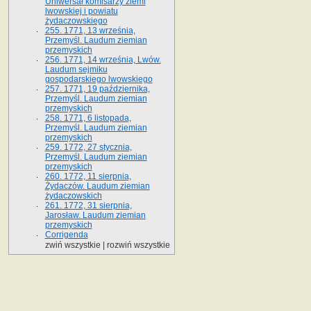
Uniwersał komisarzy ziemi
lwowskiej i powiatu
żydaczowskiego
255. 1771, 13 września,
Przemyśl. Laudum ziemian
przemyskich
256. 1771, 14 września, Lwów.
Laudum sejmiku
gospodarskiego lwowskiego
257. 1771, 19 października,
Przemyśl. Laudum ziemian
przemyskich
258. 1771, 6 listopada,
Przemyśl. Laudum ziemian
przemyskich
259. 1772, 27 stycznia,
Przemyśl. Laudum ziemian
przemyskich
260. 1772, 11 sierpnia,
Żydaczów. Laudum ziemian
żydaczowskich
261. 1772, 31 sierpnia,
Jarosław. Laudum ziemian
przemyskich
Corrigenda
zwiń wszystkie
|
rozwiń wszystkie