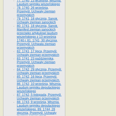
77. 1740, 13 września, Wisznia.
Laudum sejmiku wiszeńskiego
78. 1740, 26 września,
Przemyśl. Uchwały ziemian
przemyskich
79. 1741, 18 stycznia, Sanok.
Uchwały ziemian sanockich
80. 1741, 18 stycznia, Sanok.
Manifest ziemian sanockich
przeciwko artykułowi laudum
wiszeńskiego z 13 wrze­śnia
1740 r. 81. 1741, 30 stycznia,
Przemyśl. Uchwała ziemian
przemyskich
82. 1741, 17 lipca, Przemyśl.
Uchwały ziemian przemyskich
83. 1741, 23 października,
Przemyśl. Uchwały ziemian
przemyskich
84. 1742, 29 stycznia, Przemyśl.
Uchwały ziemian przemyskich
85. 1742, 16 lipca, Przemyśl.
Uchwały ziemian przemyskich.
86. 1742, 10 września, Wisznia.
Laudum sejmiku deputackiego
wiszeńskiego
87. 1742, 5 listopada, Przemyśl.
Uchwały ziemian przemyskich
88. 1743, 9 września, Wisznia.
Laudum sejmiku deputackiego
wiszeńskiego. 89. 1744, 28
stycznia, Przemyśl. Uchwały