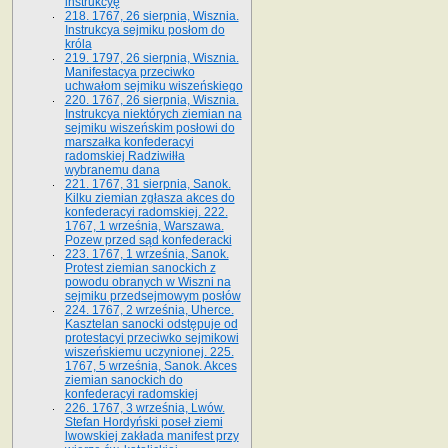
instrukcyę
218. 1767, 26 sierpnia, Wisznia.
Instrukcya sejmiku posłom do
króla
219. 1797, 26 sierpnia, Wisznia.
Manifestacya przeciwko
uchwałom sejmiku wiszeńskiego
220. 1767, 26 sierpnia, Wisznia.
Instrukcya niektórych ziemian na
sejmiku wiszeńskim posłowi do
marszałka konfe­deracyi
radomskiej Radziwiłła
wybranemu dana
221. 1767, 31 sierpnia, Sanok.
Kilku ziemian zgłasza akces do
konfederacyi radomskiej. 222.
1767, 1 września, Warszawa.
Pozew przed sąd konfederacki
223. 1767, 1 września, Sanok.
Protest ziemian sanockich z
powodu obranych w Wiszni na
sejmiku przedsejmo­wym posłów
224. 1767, 2 września, Uherce.
Kasztelan sanocki odstępuje od
protestacyi przeciwko sejmikowi
wiszeńskiemu uczynionej. 225.
1767, 5 września, Sanok. Akces
ziemian sanockich do
konfederacyi radomskiej
226. 1767, 3 września, Lwów.
Stefan Hordyński poseł ziemi
lwowskiej zakłada manifest przy