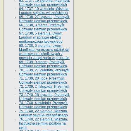
63. 1737, 19 sierpnia, Przemyśl.
Uchwały ziemian przemyskich
64. 1737, 10 września, Wisznia.
Laudum sejmiku wiszeńskiego
65. 1738, 27 stycznia, Przemyśl.
Uchwały ziemian przemyskich­­.
66. 1738, 3 marca, Przemyśl.
Uchwały ziemian przemyskich­
67. 1738, 5 sierpnia, Lwów.
Laudum w sprawie elekcyi
podkomorzego lwowskiego
68. 1738, 6 sierpnia, Lwów.
Manifestacya przeciw udziałowi
w elekcyach sejmikowych z
powodu zasądzenia w procesie.
69. 1739, 9 marca, Przemyśl.
Uchwały ziemian przemyskich
70. 1739, 27 kwietnia, Przemyśl.
Uchwały ziemian przemyskich
71. 1739, 20 lipca, Przemyśl.
Uchwały ziemian przemyskich
72. 1739, 2 listopada, Przemyśl.
Uchwały ziemian przemyskich
73. 1740, 26 stycznia, Przemyśl.
Uchwały ziemian przemyskich
74. 1740, 4 kwietnia, Przemyśl.
Uchwały ziemian przemyskich
75. 1740, 22 sierpnia, Wisznia.
Laudum sejmiku wiszeńskiego
76. 1740, 22 sierpnia, Wisznia.
Instrukcya sejmiku posłom na
sejm