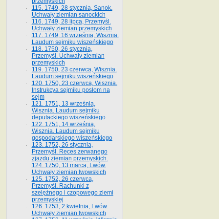
przemyskich
115. 1749, 28 stycznia, Sanok.
Uchwały ziemian sanockich
116. 1749, 28 lipca, Przemyśl.
Uchwały ziemian przemyskich
117. 1749, 16 września, Wisznia.
Laudum sejmiku wiszeńskiego
118. 1750, 26 stycznia,
Przemyśl. Uchwały ziemian
przemyskich
119. 1750, 23 czerwca, Wisznia.
Laudum sejmiku wiszeńskiego
120. 1750, 23 czerwca, Wisznia.
Instrukcya sejmiku posłom na
sejm
121. 1751, 13 września,
Wisznia. Laudum sejmiku
deputackiego wiszeńskiego
122. 1751, 14 września,
Wisznia. Laudum sejmiku
gospodarskiego wiszeńskiego
123. 1752, 26 stycznia,
Przemyśl. Reces zerwanego
zjazdu ziemian przemyskich.
124. 1750, 13 marca, Lwów.
Uchwały ziemian lwowskich
125. 1752, 26 czerwca,
Przemyśl. Rachunki z
szelężnego i czopowego ziemi
przemyskiej
126. 1753, 2 kwietnia, Lwów.
Uchwały ziemian lwowskich