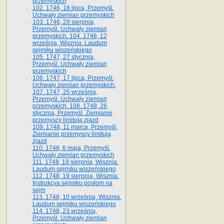
przemyskich
102. 1746, 18 lipca, Przemyśl.
Uchwały ziemian przemyskich
103. 1746, 29 sierpnia,
Przemyśl. Uchwały ziemian
przemyskich. 104. 1746, 12
września, Wisznia. Laudum
sejmiku wiszeńskiego
105. 1747, 27 stycznia,
Przemyśl. Uchwały ziemian
przemyskich
106. 1747, 17 lipca, Przemyśl.
Uchwały ziemian przemyskich.
107. 1747, 25 września,
Przemyśl. Uchwały ziemian
przemyskich. 108. 1748, 26
stycznia, Przemyśl. Ziemianie
przemyscy limitują zjazd
109. 1748, 11 marca, Przemyśl.
Ziemianie przemyscy limitują
zjazd
110. 1748, 6 maja, Przemyśl.
Uchwały ziemian przemyskich
111. 1748, 19 sierpnia, Wisznia.
Laudum sejmiku wiszeńskiego
112. 1748, 19 sierpnia, Wisznia.
Instrukcya sejmiku posłom na
sejm
113. 1748, 10 września, Wisznia.
Laudum sejmiku wiszeńskiego
114. 1748, 23 września,
Przemyśl. Uchwały ziemian