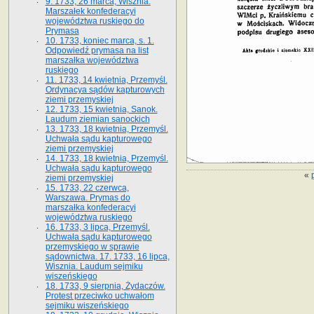
9. 1733, 26 marca, Wisznia.
Marszałek konfederacyi
województwa ruskiego do
Prymasa
10. 1733, koniec marca, s. 1.
Odpowiedź prymasa na list
marszałka województwa
ruskiego
11. 1733, 14 kwietnia, Przemyśl.
Ordynacya sądów kapturowych
ziemi przemyskiej
12. 1733, 15 kwietnia, Sanok.
Laudum ziemian sanockich
13. 1733, 18 kwietnia, Przemyśl.
Uchwała sądu kapturowego
ziemi przemyskiej
14. 1733, 18 kwietnia, Przemyśl.
Uchwała sądu kapturowego
«
ziemi przemyskiej
15. 1733, 22 czerwca,
Warszawa. Prymas do
marszałka konfederacyi
województwa ruskiego
16. 1733, 3 lipca, Przemyśl.
Uchwała sądu kapturowego
przemyskiego w sprawie
sądownictwa. 17. 1733, 16 lipca,
Wisznia. Laudum sejmiku
wiszeńskiego
18. 1733, 9 sierpnia, Żydaczów.
Protest przeciwko uchwałom
sejmiku wiszeńskiego