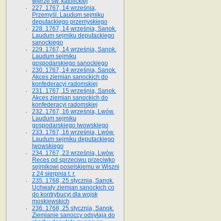
wierze św. ka­tolickiej
227. 1767, 14 września,
Przemyśl. Laudum sejmiku
deputackiego przemyskiego
228. 1767, 14 września, Sanok.
Laudum sejmiku deputackiego
sanockiego
229. 1767, 14 września, Sanok.
Laudum sejmiku
gospodarskiego sanockiego
230. 1767, 14 września, Sanok.
Akces ziemian sanockich do
konfederacyi radomskiej
231. 1767, 15 września, Sanok.
Akces ziemian sanockich do
konfederacyi radomskiej
232. 1767, 16 września, Lwów.
Laudum sejmiku
gospodarskiego lwowskiego
233. 1767, 16 września, Lwów.
Laudum sejmiku deputackiego
lwowskiego
234. 1767, 23 września, Lwów.
Reces od sprzeciwu przeciwko
sejmikowi poselskiemu w Wiszni
z 24 sierpnia t. r.
235. 1768, 25 stycznia, Sanok.
Uchwały ziemian sanockich co
do kontrybucyi dla wojsk
moskiewskich
236. 1768, 25 stycznia, Sanok.
Ziemianie sanoccy odsyłają do