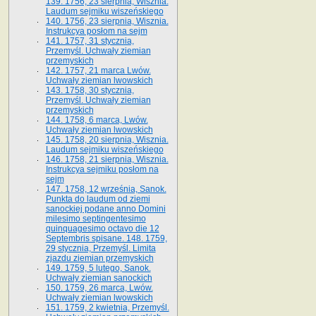
139. 1756, 23 sierpnia, Wisznia.
Laudum sejmiku wiszeńskiego
140. 1756, 23 sierpnia, Wisznia.
Instrukcya posłom na sejm
141. 1757, 31 stycznia,
Przemyśl. Uchwały ziemian
przemyskich
142. 1757, 21 marca Lwów.
Uchwały ziemian lwowskich
143. 1758, 30 stycznia,
Przemyśl. Uchwały ziemian
przemyskich
144. 1758, 6 marca, Lwów.
Uchwały ziemian lwowskich
145. 1758, 20 sierpnia, Wisznia.
Laudum sejmiku wiszeńskiego
146. 1758, 21 sierpnia, Wisznia.
Instrukcya sejmiku posłom na
sejm
147. 1758, 12 września, Sanok.
Punkta do laudum od ziemi
sanockiej podane anno Domini
milesimo septingentesimo
quinquagesimo octavo die 12
Septembris spisane. 148. 1759,
29 stycznia, Przemyśl. Limita
zjazdu ziemian przemyskich
149. 1759, 5 lutego, Sanok.
Uchwały ziemian sanockich
150. 1759, 26 marca, Lwów.
Uchwały ziemian lwowskich
151. 1759, 2 kwietnia, Przemyśl.