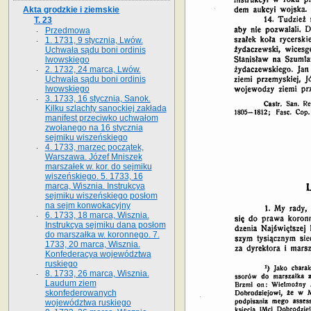
Akta grodzkie i ziemskie
T. 23
Przedmowa
1. 1731, 9 stycznia, Lwów.
Uchwała sądu boni ordinis
lwowskiego
2. 1732, 24 marca, Lwów.
Uchwała sądu boni ordinis
lwowskiego
3. 1733, 16 stycznia, Sanok.
Kilku szlachty sanockiej zakłada
manifest przeciwko uchwałom
zwołanego na 16 stycz­nia
sejmiku wiszeńskiego
4. 1733, marzec początek,
Warszawa. Józef Mniszek
marszałek w. kor. do sejmiku
wiszeńskiego. 5. 1733, 16
marca, Wisznia. Instrukcya
sejmiku wiszeńskiego posłom
na sejm konwokacyjny
6. 1733, 18 marca, Wisznia.
Instrukcya sejmiku dana posłom
do marszałka w. koronnego. 7.
1733, 20 marca, Wisznia.
Konfederacya województwa
ruskiego
8. 1733, 26 marca, Wisznia.
Laudum ziem
skonfederowanych
województwa ruskiego