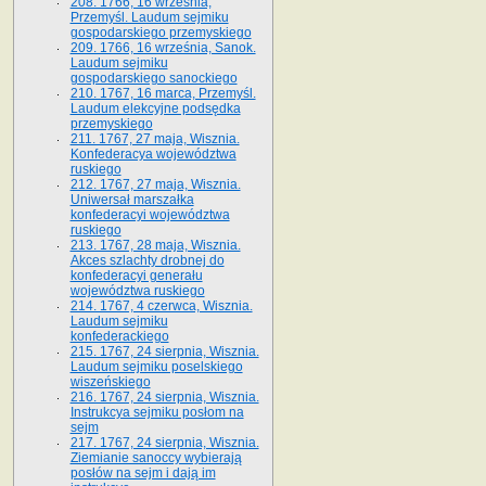
208. 1766, 16 września,
Przemyśl. Laudum sejmiku
gospodarskiego przemyskiego
209. 1766, 16 września, Sanok.
Laudum sejmiku
gospodarskiego sanockiego
210. 1767, 16 marca, Przemyśl.
Laudum elekcyjne podsędka
przemyskiego
211. 1767, 27 maja, Wisznia.
Konfederacya województwa
ruskiego
212. 1767, 27 maja, Wisznia.
Uniwersał marszałka
konfederacyi województwa
ruskiego
213. 1767, 28 maja, Wisznia.
Akces szlachty drobnej do
konfederacyi generału
województwa ruskiego
214. 1767, 4 czerwca, Wisznia.
Laudum sejmiku
konfederackiego
215. 1767, 24 sierpnia, Wisznia.
Laudum sejmiku poselskiego
wiszeńskiego
216. 1767, 24 sierpnia, Wisznia.
Instrukcya sejmiku posłom na
sejm
217. 1767, 24 sierpnia, Wisznia.
Ziemianie sanoccy wybierają
posłów na sejm i dają im