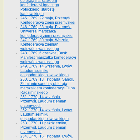
obierają marszałkiem
konfederacyi Ignacego
Potockiego, starostę
kaniowskiego
245. 1769, 22 maja, Przemyśl.
Konfederacya ziemi przemyskiej
246. 1769, 23 maja, Przemyśl.
Uniwersał marszałka
konfederacyi ziemi przemyskiej
247. 1769, 30 maja, Wisznia.
Konfederacya ziemian
województwa ruskiego
248. 1769, 6 czerwca, Busk.
Manifest marszałka konfederacyi
województwa ruskiego
249. 1769, 14 września, Lwów.
Laudum sejmiku
gospodarskiego lwowskiego
250. 1769, 13 listopada, Sanok.
Ziemianie sanoccy obierają
marszałkiem konfederacyi Filipa
Radzimińskiego
251. 1770, 14 września,
Przemyśl. Laudum ziemian
przemyskich
252. 1770, 14 września, Lwów.
Laudum sejmiku
gospodarskiego lwowskiego
253. 1770, 11 października,
Przemyśl. Laudum ziemian
przemyskich
254. 1770, 16 listopada, Lwów.