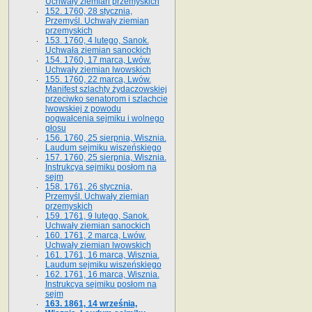
Uchwały ziemian przemyskich
152. 1760, 28 stycznia,
Przemyśl. Uchwały ziemian
przemyskich
153. 1760, 4 lutego, Sanok.
Uchwała ziemian sanockich
154. 1760, 17 marca, Lwów.
Uchwały ziemian lwowskich
155. 1760, 22 marca, Lwów.
Manifest szlachty żydaczowskiej
przeciwko senatorom i szlachcie
lwowskiej z po­wodu
pogwałcenia sejmiku i wolnego
głosu
156. 1760, 25 sierpnia, Wisznia.
Laudum sejmiku wiszeńskiego
157. 1760, 25 sierpnia, Wisznia.
Instrukcya sejmiku posłom na
sejm
158. 1761, 26 stycznia,
Przemyśl. Uchwały ziemian
przemyskich
159. 1761, 9 lutego, Sanok.
Uchwały ziemian sanockich
160. 1761, 2 marca, Lwów.
Uchwały ziemian lwowskich
161. 1761, 16 marca, Wisznia.
Laudum sejmiku wiszeńskiego
162. 1761, 16 marca, Wisznia.
Instrukcya sejmiku posłom na
sejm
163. 1861, 14 września,