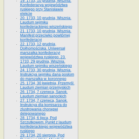
19. 1733, 10 grudnia, Wisznia.
Konfederacya województwa
ruskiego przy Stanisławie
elekcie
20. 1733, 10 grudnia, Wisznia.
Laudum sejmiku
konfederackiego wiszeńskiego
21. 1733, 10 grudnia, Wisznia.
Manifest przeciwko powtórnej
konfederacyi
22. 1733, 12 grudnia,
Dołhomościska. Uniwersał
marszałka konfederacyi
województwa ruskiego. 23.
1733, 29 grudnia, Wisznia.
Laudum sejmiku wiszeńskiego
24. 1733, 30 grudnia, Wisznia.
Instrukcya sejmiku dana posłom
do marszałka w. koronnego
25. 1734, 30 kwietnia, Przemyśl.
Laudum ziemian przemyskich
26. 1734, 7 czerwca, Sanok.
Laudum ziemian sanockich
27. 1734, 7 czerwca, Sanok.
Instrukcya dla komisarza do
zlustrowania chorągwi
delegowanego
28. 1734, 6 lipca, Pod
Szczutkowem. Punkt z laudum
konfederackiego województwa
ruskiego
29. 1734, 20 sierpnia, Pod