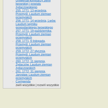
Uniwersał komisarzy ziemi
lwowskiej i powiatu
żydaczowskiego
255. 1771, 13 września,
Przemyśl. Laudum ziemian
przemyskich
256. 1771, 14 września, Lwów.
Laudum sejmiku
gospodarskiego lwowskiego
257. 1771, 19 października,
Przemyśl. Laudum ziemian
przemyskich
258. 1771, 6 listopada,
Przemyśl. Laudum ziemian
przemyskich
259. 1772, 27 stycznia,
Przemyśl. Laudum ziemian
przemyskich
260. 1772, 11 sierpnia,
Żydaczów. Laudum ziemian
żydaczowskich
261. 1772, 31 sierpnia,
Jarosław. Laudum ziemian
przemyskich
Corrigenda
zwiń wszystkie
|
rozwiń wszystkie