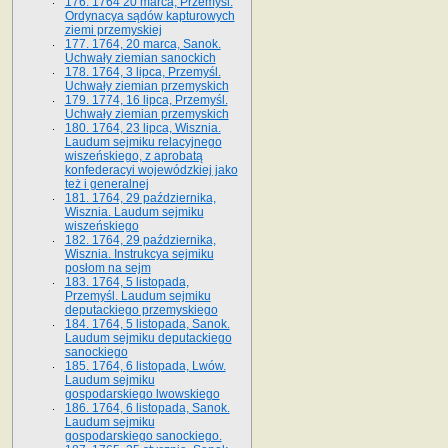
176. 1764 20 marca, Przemyśl.
Ordynacya sądów kapturowych
ziemi przemyskiej
177. 1764, 20 marca, Sanok.
Uchwały ziemian sanockich
178. 1764, 3 lipca, Przemyśl.
Uchwały ziemian przemyskich
179. 1774, 16 lipca, Przemyśl.
Uchwały ziemian przemyskich
180. 1764, 23 lipca, Wisznia.
Laudum sejmiku relacyjnego
wiszeńskiego, z aprobatą
konfederacyi wojewódzkiej jako
też i generalnej
181. 1764, 29 października,
Wisznia. Laudum sejmiku
wiszeńskiego
182. 1764, 29 października,
Wisznia. Instrukcya sejmiku
posłom na sejm
183. 1764, 5 listopada,
Przemyśl. Laudum sejmiku
deputackiego przemyskiego
184. 1764, 5 listopada, Sanok.
Laudum sejmiku deputackiego
sanockiego
185. 1764, 6 listopada, Lwów.
Laudum sejmiku
gospodarskiego lwowskiego
186. 1764, 6 listopada, Sanok.
Laudum sejmiku
gospodarskiego sanockiego.