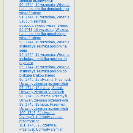
ziemian przemyskich
90. 1744, 14 września, Wisznia.
Laudum sejmiku deputackiego
wiszeńskiego
91. 1744, 15 września, Wisznia.
Laudum sejmiku
gospodarskiego wiszeńskiego
92. l744, 16 września, Wisznia.
Laudum sejmiku poselskiego
wiszeńskiego
93. 1744, 16 września, Wisznia.
Instrukcya sejmiku posłom na
sejm
94. 1744, 16 września, Wisznia.
Instrukcya sejmiku posłom do
prymasa
95. 1744, 16 września, Wisznia.
Instrukcya sejmiku posłom do
biskupa krakowskiego
96. 1745, 25 stycznia, Przemyśl.
Uchwały ziemian przemyskich
97. 1744, 18 marca, Sanok.
Uchwały ziemian sanockich
98. 1745, 29 marca, Przemyśl.
Uchwały ziemian przemyskich
99. 1745, 19 lipca, Przemyśl.
Uchwały ziemian przemyskich
100. 1746, 24 stycznia,
Przemyśl. Uchwały ziemian
przemyskich
101. 1746, 25 czerwca,
Przemyśl. Uchwały ziemian