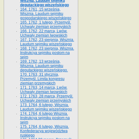
Wisznia. Laudum sejmiku
deputackiego wiszeńskiego
164. 1761, 15 września,
Wisznia. Laudum sejmiku
gospodarskiego wiszeńskiego
165. 1762, 1 lutego, Przemyśl.
Uchwały ziemian przemyskich
166. 1762, 22 marca, Lwów.
Uchwały ziemian lwowskich
167. 1762, 23 sierpnia, Wisznia.
Laudum sejmiku wiszeńskiego
168. 1762, 23 sierpnia, Wisznia.
Instrukcya sejmiku posłom na
sejm
169. 1762, 13 września,
Wisznia. Laudum sejmiku
deputackiego wiszeńskiego.
170. 1763, 31 stycznia,
Przemyśl. Limita kongresu
ziemian przemyskich
171. 1763, 14 marca, Lwów.
Uchwały ziemian lwowskich
172. 1763, 28 marca, Przemyśl.
Uchwały ziemian przemyskich
173. 1764, 6 lutego, Wisznia.
Laudum sejmiku wiszeńskiego
174. 1764, 6 lutego Wisznia.
Instrukcya sejmiku posłom na
sejm
175. 1764, 6 lutego, Wisznia.
Konfederacya województwa
ruskiego