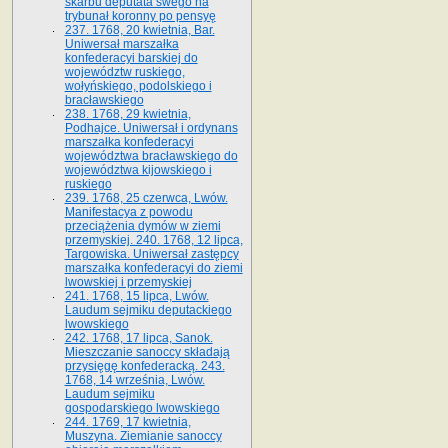
skarbu deputata swego na
trybunał koronny po pensyę
237. 1768, 20 kwietnia, Bar.
Uniwersał marszałka
konfederacyi barskiej do
województw ruskiego,
wołyńskiego, podolskiego i
bracławskiego
238. 1768, 29 kwietnia,
Podhajce. Uniwersał i ordynans
marszałka konfederacyi
województwa bracławskiego do
wo­jewództwa kijowskiego i
ruskiego
239. 1768, 25 czerwca, Lwów.
Manifestacya z powodu
przeciążenia dymów w ziemi
przemyskiej. 240. 1768, 12 lipca,
Targowiska. Uniwersał zastępcy
marszałka konfederacyi do ziemi
lwowskiej i przemyskiej
241. 1768, 15 lipca, Lwów.
Laudum sejmiku deputackiego
lwowskiego
242. 1768, 17 lipca, Sanok.
Mieszczanie sanoccy składają
przysięgę konfederacką. 243.
1768, 14 września, Lwów.
Laudum sejmiku
gospodarskiego lwowskiego
244. 1769, 17 kwietnia,
Muszyna. Ziemianie sanoccy