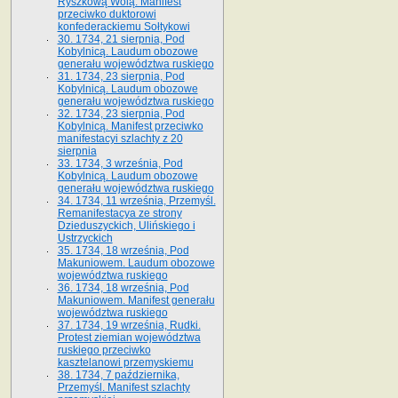
Ryszkową Wolą. Manifest
przeciwko duktorowi
konfederackiemu Sołtykowi
30. 1734, 21 sierpnia, Pod
Kobylnicą. Laudum obozowe
generału województwa ruskiego
31. 1734, 23 sierpnia, Pod
Kobylnicą. Laudum obozowe
generału województwa ruskiego
32. 1734, 23 sierpnia, Pod
Kobylnicą. Manifest przeciwko
manifestacyi szlachty z 20
sierpnia
33. 1734, 3 września, Pod
Kobylnicą. Laudum obozowe
generału województwa ruskiego
34. 1734, 11 września, Przemyśl.
Remanifestacya ze strony
Dzieduszyckich, Ulińskiego i
Ustrzyckich
35. 1734, 18 września, Pod
Makuniowem. Laudum obozowe
województwa ruskiego
36. 1734, 18 września, Pod
Makuniowem. Manifest generału
województwa ruskiego
37. 1734, 19 września, Rudki.
Protest ziemian województwa
ruskiego przeciwko
kasztelanowi przemyskiemu
38. 1734, 7 października,
Przemyśl. Manifest szlachty