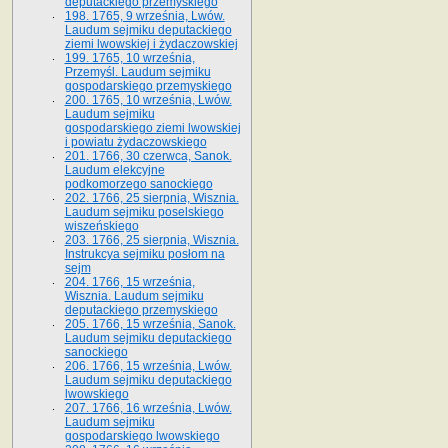
deputackiego przemyskiego
198. 1765, 9 września, Lwów.
Laudum sejmiku deputackiego
ziemi lwowskiej i żydaczowskiej
199. 1765, 10 września,
Przemyśl. Laudum sejmiku
gospodarskiego przemyskiego
200. 1765, 10 września, Lwów.
Laudum sejmiku
gospodarskiego ziemi lwowskiej
i powiatu żydaczowskiego
201. 1766, 30 czerwca, Sanok.
Laudum elekcyjne
podkomorzego sanockiego
202. 1766, 25 sierpnia, Wisznia.
Laudum sejmiku poselskiego
wiszeńskiego
203. 1766, 25 sierpnia, Wisznia.
Instrukcya sejmiku posłom na
sejm
204. 1766, 15 września,
Wisznia. Laudum sejmiku
deputackiego przemyskiego
205. 1766, 15 września, Sanok.
Laudum sejmiku deputackiego
sanockiego
206. 1766, 15 września, Lwów.
Laudum sejmiku deputackiego
lwowskiego
207. 1766, 16 września, Lwów.
Laudum sejmiku
gospodarskiego lwowskiego