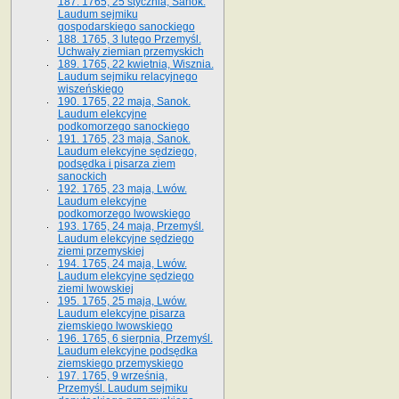
187. 1765, 25 stycznia, Sanok.
Laudum sejmiku
gospodarskiego sanockiego
188. 1765, 3 lutego Przemyśl.
Uchwały ziemian przemyskich
189. 1765, 22 kwietnia, Wisznia.
Laudum sejmiku relacyjnego
wiszeńskiego
190. 1765, 22 maja, Sanok.
Laudum elekcyjne
podkomorzego sanockiego
191. 1765, 23 maja, Sanok.
Laudum elekcyjne sędziego,
podsędka i pisarza ziem
sanockich
192. 1765, 23 maja, Lwów.
Laudum elekcyjne
podkomorzego lwowskiego
193. 1765, 24 maja, Przemyśl.
Laudum elekcyjne sędziego
ziemi przemyskiej
194. 1765, 24 maja, Lwów.
Laudum elekcyjne sędziego
ziemi lwowskiej
195. 1765, 25 maja, Lwów.
Laudum elekcyjne pisarza
ziemskiego lwowskiego
196. 1765, 6 sierpnia, Przemyśl.
Laudum elekcyjne podsędka
ziemskiego przemyskiego
197. 1765, 9 września,
Przemyśl. Laudum sejmiku