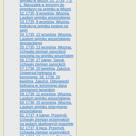
sejmiku w Wiszni. 51. 1735, ? S.
L. Marszałek w. koronny do
dygnitarzy na sejmiku w Wiszni
52. 1735, 9 września, Wisznia.
Laudum sejmiku wiszeńskiego
53. 1735, 9 września, Wisznia.
Instrukcya sejmiku posłom na
sejm
54. 1735, 12 września, Wisznia.
Laudum sejmiku wiszeńskiego
deputackiego
55. 1735, 13 września, Wisznia.
Uchwała ziemian sanockich
powzięta na sejmiku wiszeńskim
56. 1736, 27 lutego, Sanok.
Uchwały ziemian sanockich
57. 1736, 20 kwietnia, Załoźce.
Uniwersał hetmana w.
koronnego. 58. 1736. 20
kwietnia, Załoźce. Odpowiedź
hetmana w. koronnego dana
ziemianom lwowskim
59. 1736, 11 września, Wisznia.
Laudum sejmiku wiszeńskiego
60. 1736, 25 września, Wisznia.
Laudum sejmiku relacyjnego
wiszeńskiego
61. 1737, 4 lutego, Przemyśl.
Uchwały ziemian przemyskich
na sądach skarbowych powzięte
62. 1737, 8 lipca, Przemyśl.
Uchwała ziemian przemyskich