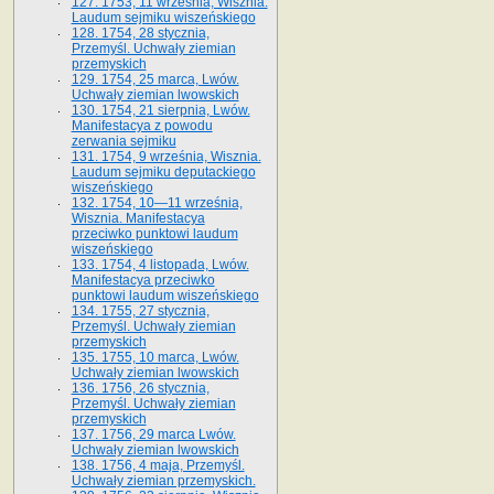
127. 1753, 11 września, Wisznia.
Laudum sejmiku wiszeńskiego
128. 1754, 28 stycznia,
Przemyśl. Uchwały ziemian
przemyskich
129. 1754, 25 marca, Lwów.
Uchwały ziemian lwowskich
130. 1754, 21 sierpnia, Lwów.
Manifestacya z powodu
zerwania sejmiku
131. 1754, 9 września, Wisznia.
Laudum sejmiku deputackiego
wiszeńskiego
132. 1754, 10—11 września,
Wisznia. Manifestacya
przeciwko punktowi laudum
wiszeńskiego
133. 1754, 4 listopada, Lwów.
Manifestacya przeciwko
punktowi laudum wiszeńskiego
134. 1755, 27 stycznia,
Przemyśl. Uchwały ziemian
przemyskich
135. 1755, 10 marca, Lwów.
Uchwały ziemian lwowskich
136. 1756, 26 stycznia,
Przemyśl. Uchwały ziemian
przemyskich
137. 1756, 29 marca Lwów.
Uchwały ziemian lwowskich
138. 1756, 4 maja, Przemyśl.
Uchwały ziemian przemyskich.