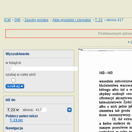
ICM
›
DIR
›
Zasoby polskie
›
Akta grodzkie i ziemskie
›
T. 23
› strona 417
Podstawowym adrese
«
Wyszukiwanie
w książce
szukaj w całej serii
Idź do
strona:
Pobierz pełen tekst
T. 23.txt
Nawigacja