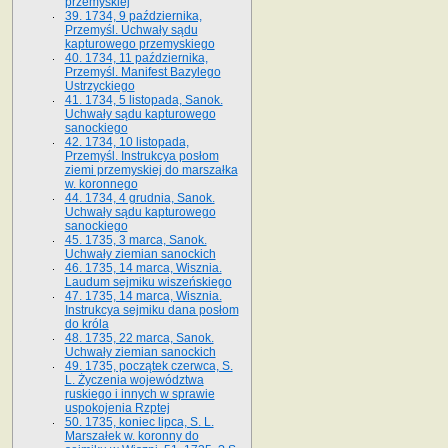
przemyskiej
39. 1734, 9 października,
Przemyśl. Uchwały sądu
kapturowego przemyskiego
40. 1734, 11 października,
Przemyśl. Manifest Bazylego
Ustrzyckiego
41. 1734, 5 listopada, Sanok.
Uchwały sądu kapturowego
sanockiego
42. 1734, 10 listopada,
Przemyśl. Instrukcya posłom
ziemi przemyskiej do marszałka
w. koronnego
44. 1734, 4 grudnia, Sanok.
Uchwały sądu kapturowego
sanockiego
45. 1735, 3 marca, Sanok.
Uchwały ziemian sanockich
46. 1735, 14 marca, Wisznia.
Laudum sejmiku wiszeńskiego
47. 1735, 14 marca, Wisznia.
Instrukcya sejmiku dana posłom
do króla
48. 1735, 22 marca, Sanok.
Uchwały ziemian sanockich
49. 1735, początek czerwca, S.
L. Życzenia województwa
ruskiego i innych w sprawie
uspokojenia Rzptej
50. 1735, koniec lipca, S. L.
Marszałek w. koronny do