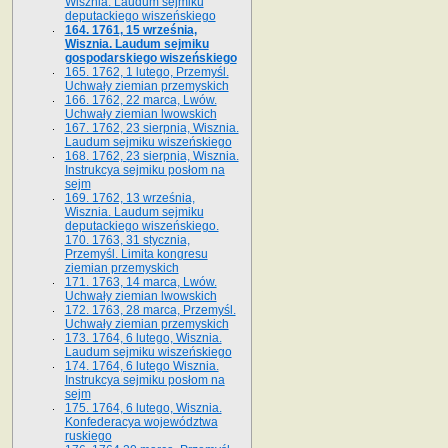
Wisznia. Laudum sejmiku
deputackiego wiszeńskiego
164. 1761, 15 września,
Wisznia. Laudum sejmiku
gospodarskiego wiszeńskiego
165. 1762, 1 lutego, Przemyśl.
Uchwały ziemian przemyskich
166. 1762, 22 marca, Lwów.
Uchwały ziemian lwowskich
167. 1762, 23 sierpnia, Wisznia.
Laudum sejmiku wiszeńskiego
168. 1762, 23 sierpnia, Wisznia.
Instrukcya sejmiku posłom na
sejm
169. 1762, 13 września,
Wisznia. Laudum sejmiku
deputackiego wiszeńskiego.
170. 1763, 31 stycznia,
Przemyśl. Limita kongresu
ziemian przemyskich
171. 1763, 14 marca, Lwów.
Uchwały ziemian lwowskich
172. 1763, 28 marca, Przemyśl.
Uchwały ziemian przemyskich
173. 1764, 6 lutego, Wisznia.
Laudum sejmiku wiszeńskiego
174. 1764, 6 lutego Wisznia.
Instrukcya sejmiku posłom na
sejm
175. 1764, 6 lutego, Wisznia.
Konfederacya województwa
ruskiego