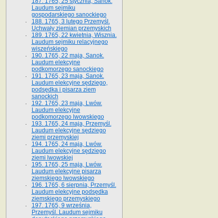
187. 1765, 25 stycznia, Sanok.
Laudum sejmiku
gospodarskiego sanockiego
188. 1765, 3 lutego Przemyśl.
Uchwały ziemian przemyskich
189. 1765, 22 kwietnia, Wisznia.
Laudum sejmiku relacyjnego
wiszeńskiego
190. 1765, 22 maja, Sanok.
Laudum elekcyjne
podkomorzego sanockiego
191. 1765, 23 maja, Sanok.
Laudum elekcyjne sędziego,
podsędka i pisarza ziem
sanockich
192. 1765, 23 maja, Lwów.
Laudum elekcyjne
podkomorzego lwowskiego
193. 1765, 24 maja, Przemyśl.
Laudum elekcyjne sędziego
ziemi przemyskiej
194. 1765, 24 maja, Lwów.
Laudum elekcyjne sędziego
ziemi lwowskiej
195. 1765, 25 maja, Lwów.
Laudum elekcyjne pisarza
ziemskiego lwowskiego
196. 1765, 6 sierpnia, Przemyśl.
Laudum elekcyjne podsędka
ziemskiego przemyskiego
197. 1765, 9 września,
Przemyśl. Laudum sejmiku