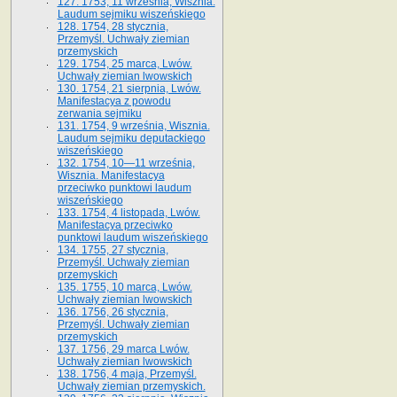
127. 1753, 11 września, Wisznia.
Laudum sejmiku wiszeńskiego
128. 1754, 28 stycznia,
Przemyśl. Uchwały ziemian
przemyskich
129. 1754, 25 marca, Lwów.
Uchwały ziemian lwowskich
130. 1754, 21 sierpnia, Lwów.
Manifestacya z powodu
zerwania sejmiku
131. 1754, 9 września, Wisznia.
Laudum sejmiku deputackiego
wiszeńskiego
132. 1754, 10—11 września,
Wisznia. Manifestacya
przeciwko punktowi laudum
wiszeńskiego
133. 1754, 4 listopada, Lwów.
Manifestacya przeciwko
punktowi laudum wiszeńskiego
134. 1755, 27 stycznia,
Przemyśl. Uchwały ziemian
przemyskich
135. 1755, 10 marca, Lwów.
Uchwały ziemian lwowskich
136. 1756, 26 stycznia,
Przemyśl. Uchwały ziemian
przemyskich
137. 1756, 29 marca Lwów.
Uchwały ziemian lwowskich
138. 1756, 4 maja, Przemyśl.
Uchwały ziemian przemyskich.