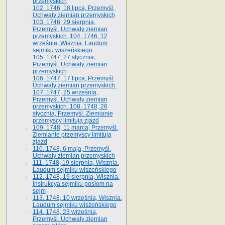
przemyskich
102. 1746, 18 lipca, Przemyśl.
Uchwały ziemian przemyskich
103. 1746, 29 sierpnia,
Przemyśl. Uchwały ziemian
przemyskich. 104. 1746, 12
września, Wisznia. Laudum
sejmiku wiszeńskiego
105. 1747, 27 stycznia,
Przemyśl. Uchwały ziemian
przemyskich
106. 1747, 17 lipca, Przemyśl.
Uchwały ziemian przemyskich.
107. 1747, 25 września,
Przemyśl. Uchwały ziemian
przemyskich. 108. 1748, 26
stycznia, Przemyśl. Ziemianie
przemyscy limitują zjazd
109. 1748, 11 marca, Przemyśl.
Ziemianie przemyscy limitują
zjazd
110. 1748, 6 maja, Przemyśl.
Uchwały ziemian przemyskich
111. 1748, 19 sierpnia, Wisznia.
Laudum sejmiku wiszeńskiego
112. 1748, 19 sierpnia, Wisznia.
Instrukcya sejmiku posłom na
sejm
113. 1748, 10 września, Wisznia.
Laudum sejmiku wiszeńskiego
114. 1748, 23 września,
Przemyśl. Uchwały ziemian