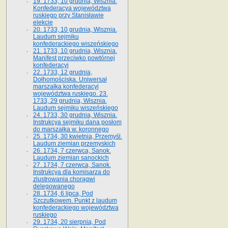
19. 1733, 10 grudnia, Wisznia.
Konfederacya województwa
ruskiego przy Stanisławie
elekcie
20. 1733, 10 grudnia, Wisznia.
Laudum sejmiku
konfederackiego wiszeńskiego
21. 1733, 10 grudnia, Wisznia.
Manifest przeciwko powtórnej
konfederacyi
22. 1733, 12 grudnia,
Dołhomościska. Uniwersał
marszałka konfederacyi
województwa ruskiego. 23.
1733, 29 grudnia, Wisznia.
Laudum sejmiku wiszeńskiego
24. 1733, 30 grudnia, Wisznia.
Instrukcya sejmiku dana posłom
do marszałka w. koronnego
25. 1734, 30 kwietnia, Przemyśl.
Laudum ziemian przemyskich
26. 1734, 7 czerwca, Sanok.
Laudum ziemian sanockich
27. 1734, 7 czerwca, Sanok.
Instrukcya dla komisarza do
zlustrowania chorągwi
delegowanego
28. 1734, 6 lipca, Pod
Szczutkowem. Punkt z laudum
konfederackiego województwa
ruskiego
29. 1734, 20 sierpnia, Pod