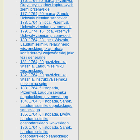
176. 1764 20 marca, Przemyśl.
Ordynacya sądów kapturowych
ziemi przemyskiej
177. 1764, 20 marca, Sanok.
Uchwały ziemian sanockich
178. 1764, 3 lipca, Przemyśl.
Uchwały ziemian przemyskich
179. 1774, 16 lipca, Przemyśl.
Uchwały ziemian przemyskich
180. 1764, 23 lipca, Wisznia.
Laudum sejmiku relacyjnego
wiszeńskiego, z aprobatą
konfederacyi wojewódzkiej jako
też i generalnej
181. 1764, 29 października,
Wisznia. Laudum sejmiku
wiszeńskiego
182. 1764, 29 października,
Wisznia. Instrukcya sejmiku
posłom na sejm
183. 1764, 5 listopada,
Przemyśl. Laudum sejmiku
deputackiego przemyskiego
184. 1764, 5 listopada, Sanok.
Laudum sejmiku deputackiego
sanockiego
185. 1764, 6 listopada, Lwów.
Laudum sejmiku
gospodarskiego lwowskiego
186. 1764, 6 listopada, Sanok.
Laudum sejmiku
gospodarskiego sanockiego.