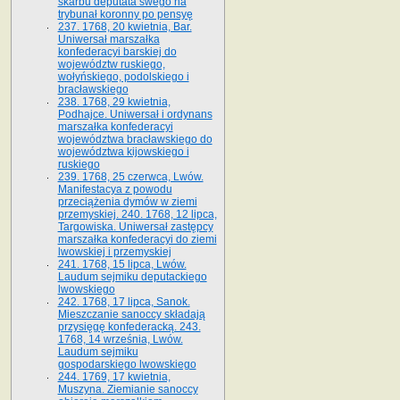
skarbu deputata swego na
trybunał koronny po pensyę
237. 1768, 20 kwietnia, Bar.
Uniwersał marszałka
konfederacyi barskiej do
województw ruskiego,
wołyńskiego, podolskiego i
bracławskiego
238. 1768, 29 kwietnia,
Podhajce. Uniwersał i ordynans
marszałka konfederacyi
województwa bracławskiego do
wo­jewództwa kijowskiego i
ruskiego
239. 1768, 25 czerwca, Lwów.
Manifestacya z powodu
przeciążenia dymów w ziemi
przemyskiej. 240. 1768, 12 lipca,
Targowiska. Uniwersał zastępcy
marszałka konfederacyi do ziemi
lwowskiej i przemyskiej
241. 1768, 15 lipca, Lwów.
Laudum sejmiku deputackiego
lwowskiego
242. 1768, 17 lipca, Sanok.
Mieszczanie sanoccy składają
przysięgę konfederacką. 243.
1768, 14 września, Lwów.
Laudum sejmiku
gospodarskiego lwowskiego
244. 1769, 17 kwietnia,
Muszyna. Ziemianie sanoccy