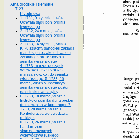
Akta grodzkie i ziemskie
T. 23
Przedmowa
1. 1731, 9 stycznia, Lwów.
Uchwała sądu boni ordinis
lwowskiego
2. 1732, 24 marca, Lwów.
Uchwała sądu boni ordinis
lwowskiego
3. 1733, 16 stycznia, Sanok.
Kilku szlachty sanockiej zakłada
manifest przeciwko uchwałom
zwołanego na 16 stycz­nia
sejmiku wiszeńskiego
4. 1733, marzec początek,
Warszawa. Józef Mniszek
marszałek w. kor. do sejmiku
wiszeńskiego. 5. 1733, 16
marca, Wisznia. Instrukcya
sejmiku wiszeńskiego posłom
na sejm konwokacyjny
6. 1733, 18 marca, Wisznia.
Instrukcya sejmiku dana posłom
do marszałka w. koronnego. 7.
1733, 20 marca, Wisznia.
Konfederacya województwa
ruskiego
8. 1733, 26 marca, Wisznia.
Laudum ziem
skonfederowanych
województwa ruskiego