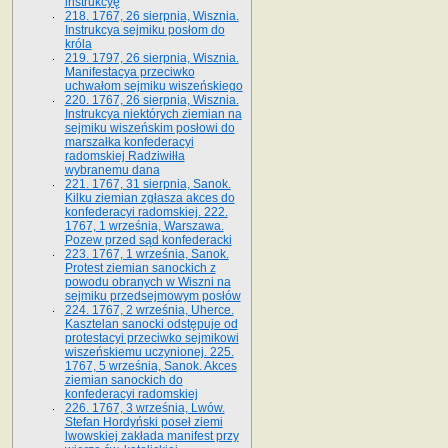
instrukcyę
218. 1767, 26 sierpnia, Wisznia.
Instrukcya sejmiku posłom do
króla
219. 1797, 26 sierpnia, Wisznia.
Manifestacya przeciwko
uchwałom sejmiku wiszeńskiego
220. 1767, 26 sierpnia, Wisznia.
Instrukcya niektórych ziemian na
sejmiku wiszeńskim posłowi do
marszałka konfe­deracyi
radomskiej Radziwiłła
wybranemu dana
221. 1767, 31 sierpnia, Sanok.
Kilku ziemian zgłasza akces do
konfederacyi radomskiej. 222.
1767, 1 września, Warszawa.
Pozew przed sąd konfederacki
223. 1767, 1 września, Sanok.
Protest ziemian sanockich z
powodu obranych w Wiszni na
sejmiku przedsejmo­wym posłów
224. 1767, 2 września, Uherce.
Kasztelan sanocki odstępuje od
protestacyi przeciwko sejmikowi
wiszeńskiemu uczynionej. 225.
1767, 5 września, Sanok. Akces
ziemian sanockich do
konfederacyi radomskiej
226. 1767, 3 września, Lwów.
Stefan Hordyński poseł ziemi
lwowskiej zakłada manifest przy