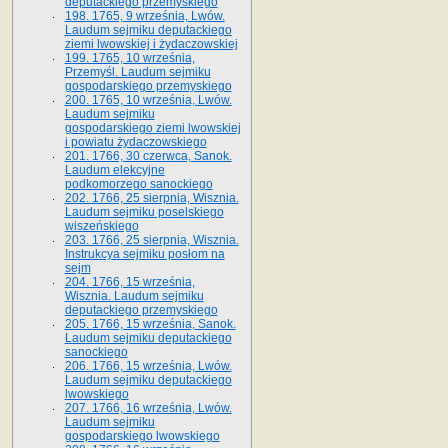
deputackiego przemyskiego
198. 1765, 9 września, Lwów.
Laudum sejmiku deputackiego
ziemi lwowskiej i żydaczowskiej
199. 1765, 10 września,
Przemyśl. Laudum sejmiku
gospodarskiego przemyskiego
200. 1765, 10 września, Lwów.
Laudum sejmiku
gospodarskiego ziemi lwowskiej
i powiatu żydaczowskiego
201. 1766, 30 czerwca, Sanok.
Laudum elekcyjne
podkomorzego sanockiego
202. 1766, 25 sierpnia, Wisznia.
Laudum sejmiku poselskiego
wiszeńskiego
203. 1766, 25 sierpnia, Wisznia.
Instrukcya sejmiku posłom na
sejm
204. 1766, 15 września,
Wisznia. Laudum sejmiku
deputackiego przemyskiego
205. 1766, 15 września, Sanok.
Laudum sejmiku deputackiego
sanockiego
206. 1766, 15 września, Lwów.
Laudum sejmiku deputackiego
lwowskiego
207. 1766, 16 września, Lwów.
Laudum sejmiku
gospodarskiego lwowskiego