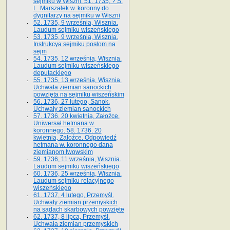
sejmiku w Wiszni. 51. 1735, ? S.
L. Marszałek w. koronny do
dygnitarzy na sejmiku w Wiszni
52. 1735, 9 września, Wisznia.
Laudum sejmiku wiszeńskiego
53. 1735, 9 września, Wisznia.
Instrukcya sejmiku posłom na
sejm
54. 1735, 12 września, Wisznia.
Laudum sejmiku wiszeńskiego
deputackiego
55. 1735, 13 września, Wisznia.
Uchwała ziemian sanockich
powzięta na sejmiku wiszeńskim
56. 1736, 27 lutego, Sanok.
Uchwały ziemian sanockich
57. 1736, 20 kwietnia, Załoźce.
Uniwersał hetmana w.
koronnego. 58. 1736. 20
kwietnia, Załoźce. Odpowiedź
hetmana w. koronnego dana
ziemianom lwowskim
59. 1736, 11 września, Wisznia.
Laudum sejmiku wiszeńskiego
60. 1736, 25 września, Wisznia.
Laudum sejmiku relacyjnego
wiszeńskiego
61. 1737, 4 lutego, Przemyśl.
Uchwały ziemian przemyskich
na sądach skarbowych powzięte
62. 1737, 8 lipca, Przemyśl.
Uchwała ziemian przemyskich