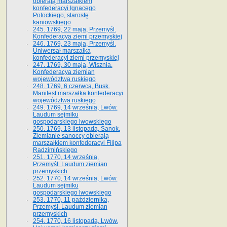
obierają marszałkiem
konfederacyi Ignacego
Potockiego, starostę
kaniowskiego
245. 1769, 22 maja, Przemyśl.
Konfederacya ziemi przemyskiej
246. 1769, 23 maja, Przemyśl.
Uniwersał marszałka
konfederacyi ziemi przemyskiej
247. 1769, 30 maja, Wisznia.
Konfederacya ziemian
województwa ruskiego
248. 1769, 6 czerwca, Busk.
Manifest marszałka konfederacyi
województwa ruskiego
249. 1769, 14 września, Lwów.
Laudum sejmiku
gospodarskiego lwowskiego
250. 1769, 13 listopada, Sanok.
Ziemianie sanoccy obierają
marszałkiem konfederacyi Filipa
Radzimińskiego
251. 1770, 14 września,
Przemyśl. Laudum ziemian
przemyskich
252. 1770, 14 września, Lwów.
Laudum sejmiku
gospodarskiego lwowskiego
253. 1770, 11 października,
Przemyśl. Laudum ziemian
przemyskich
254. 1770, 16 listopada, Lwów.