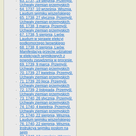
63. 1737, 19 sierpnia, Przemyśl.
Uchwały ziemian przemyskich
64. 1737, 10 września, Wisznia.
Laudum sejmiku wiszeńskiego
65. 1738, 27 stycznia, Przemyśl.
Uchwały ziemian przemyskich­­.
66. 1738, 3 marca, Przemyśl.
Uchwały ziemian przemyskich­
67. 1738, 5 sierpnia, Lwów.
Laudum w sprawie elekcyi
podkomorzego lwowskiego
68. 1738, 6 sierpnia, Lwów.
Manifestacya przeciw udziałowi
w elekcyach sejmikowych z
powodu zasądzenia w procesie.
69. 1739, 9 marca, Przemyśl.
Uchwały ziemian przemyskich
70. 1739, 27 kwietnia, Przemyśl.
Uchwały ziemian przemyskich
71. 1739, 20 lipca, Przemyśl.
Uchwały ziemian przemyskich
72. 1739, 2 listopada, Przemyśl.
Uchwały ziemian przemyskich
73. 1740, 26 stycznia, Przemyśl.
Uchwały ziemian przemyskich
74. 1740, 4 kwietnia, Przemyśl.
Uchwały ziemian przemyskich
75. 1740, 22 sierpnia, Wisznia.
Laudum sejmiku wiszeńskiego
76. 1740, 22 sierpnia, Wisznia.
Instrukcya sejmiku posłom na
sejm