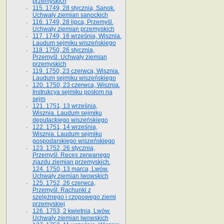
przemyskich
115. 1749, 28 stycznia, Sanok.
Uchwały ziemian sanockich
116. 1749, 28 lipca, Przemyśl.
Uchwały ziemian przemyskich
117. 1749, 16 września, Wisznia.
Laudum sejmiku wiszeńskiego
118. 1750, 26 stycznia,
Przemyśl. Uchwały ziemian
przemyskich
119. 1750, 23 czerwca, Wisznia.
Laudum sejmiku wiszeńskiego
120. 1750, 23 czerwca, Wisznia.
Instrukcya sejmiku posłom na
sejm
121. 1751, 13 września,
Wisznia. Laudum sejmiku
deputackiego wiszeńskiego
122. 1751, 14 września,
Wisznia. Laudum sejmiku
gospodarskiego wiszeńskiego
123. 1752, 26 stycznia,
Przemyśl. Reces zerwanego
zjazdu ziemian przemyskich.
124. 1750, 13 marca, Lwów.
Uchwały ziemian lwowskich
125. 1752, 26 czerwca,
Przemyśl. Rachunki z
szelężnego i czopowego ziemi
przemyskiej
126. 1753, 2 kwietnia, Lwów.
Uchwały ziemian lwowskich