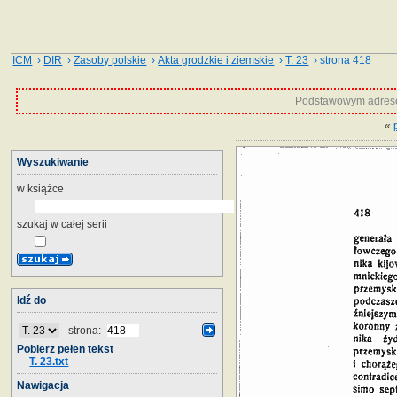
ICM
›
DIR
›
Zasoby polskie
›
Akta grodzkie i ziemskie
›
T. 23
› strona 418
Podstawowym adrese
«
Wyszukiwanie
w książce
szukaj w całej serii
Idź do
strona:
Pobierz pełen tekst
T. 23.txt
Nawigacja