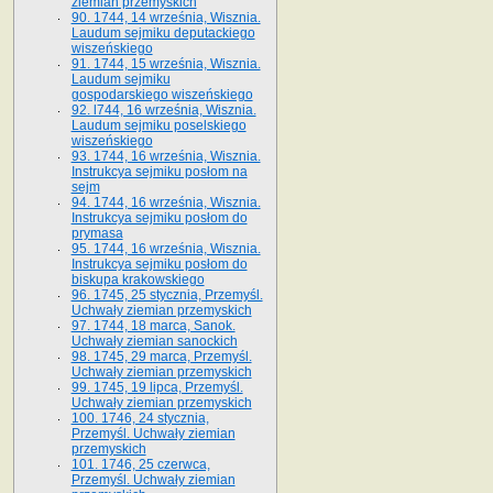
ziemian przemyskich
90. 1744, 14 września, Wisznia.
Laudum sejmiku deputackiego
wiszeńskiego
91. 1744, 15 września, Wisznia.
Laudum sejmiku
gospodarskiego wiszeńskiego
92. l744, 16 września, Wisznia.
Laudum sejmiku poselskiego
wiszeńskiego
93. 1744, 16 września, Wisznia.
Instrukcya sejmiku posłom na
sejm
94. 1744, 16 września, Wisznia.
Instrukcya sejmiku posłom do
prymasa
95. 1744, 16 września, Wisznia.
Instrukcya sejmiku posłom do
biskupa krakowskiego
96. 1745, 25 stycznia, Przemyśl.
Uchwały ziemian przemyskich
97. 1744, 18 marca, Sanok.
Uchwały ziemian sanockich
98. 1745, 29 marca, Przemyśl.
Uchwały ziemian przemyskich
99. 1745, 19 lipca, Przemyśl.
Uchwały ziemian przemyskich
100. 1746, 24 stycznia,
Przemyśl. Uchwały ziemian
przemyskich
101. 1746, 25 czerwca,
Przemyśl. Uchwały ziemian