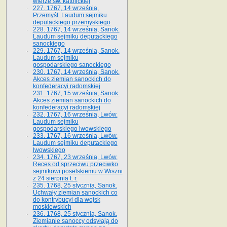
wierze św. ka­tolickiej
227. 1767, 14 września,
Przemyśl. Laudum sejmiku
deputackiego przemyskiego
228. 1767, 14 września, Sanok.
Laudum sejmiku deputackiego
sanockiego
229. 1767, 14 września, Sanok.
Laudum sejmiku
gospodarskiego sanockiego
230. 1767, 14 września, Sanok.
Akces ziemian sanockich do
konfederacyi radomskiej
231. 1767, 15 września, Sanok.
Akces ziemian sanockich do
konfederacyi radomskiej
232. 1767, 16 września, Lwów.
Laudum sejmiku
gospodarskiego lwowskiego
233. 1767, 16 września, Lwów.
Laudum sejmiku deputackiego
lwowskiego
234. 1767, 23 września, Lwów.
Reces od sprzeciwu przeciwko
sejmikowi poselskiemu w Wiszni
z 24 sierpnia t. r.
235. 1768, 25 stycznia, Sanok.
Uchwały ziemian sanockich co
do kontrybucyi dla wojsk
moskiewskich
236. 1768, 25 stycznia, Sanok.
Ziemianie sanoccy odsyłają do