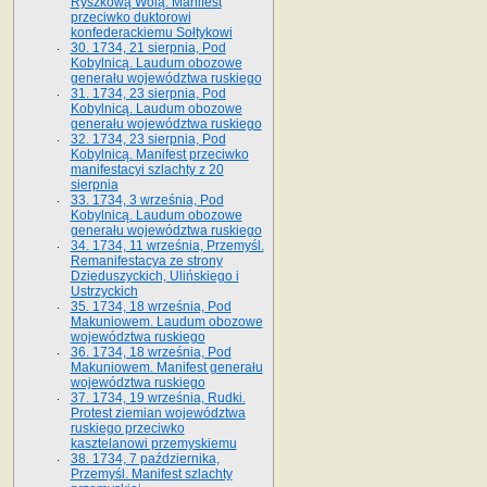
Ryszkową Wolą. Manifest
przeciwko duktorowi
konfederackiemu Sołtykowi
30. 1734, 21 sierpnia, Pod
Kobylnicą. Laudum obozowe
generału województwa ruskiego
31. 1734, 23 sierpnia, Pod
Kobylnicą. Laudum obozowe
generału województwa ruskiego
32. 1734, 23 sierpnia, Pod
Kobylnicą. Manifest przeciwko
manifestacyi szlachty z 20
sierpnia
33. 1734, 3 września, Pod
Kobylnicą. Laudum obozowe
generału województwa ruskiego
34. 1734, 11 września, Przemyśl.
Remanifestacya ze strony
Dzieduszyckich, Ulińskiego i
Ustrzyckich
35. 1734, 18 września, Pod
Makuniowem. Laudum obozowe
województwa ruskiego
36. 1734, 18 września, Pod
Makuniowem. Manifest generału
województwa ruskiego
37. 1734, 19 września, Rudki.
Protest ziemian województwa
ruskiego przeciwko
kasztelanowi przemyskiemu
38. 1734, 7 października,
Przemyśl. Manifest szlachty