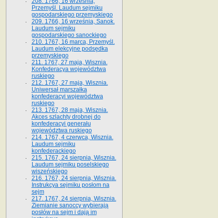
208. 1766, 16 września,
Przemyśl. Laudum sejmiku
gospodarskiego przemyskiego
209. 1766, 16 września, Sanok.
Laudum sejmiku
gospodarskiego sanockiego
210. 1767, 16 marca, Przemyśl.
Laudum elekcyjne podsędka
przemyskiego
211. 1767, 27 maja, Wisznia.
Konfederacya województwa
ruskiego
212. 1767, 27 maja, Wisznia.
Uniwersał marszałka
konfederacyi województwa
ruskiego
213. 1767, 28 maja, Wisznia.
Akces szlachty drobnej do
konfederacyi generału
województwa ruskiego
214. 1767, 4 czerwca, Wisznia.
Laudum sejmiku
konfederackiego
215. 1767, 24 sierpnia, Wisznia.
Laudum sejmiku poselskiego
wiszeńskiego
216. 1767, 24 sierpnia, Wisznia.
Instrukcya sejmiku posłom na
sejm
217. 1767, 24 sierpnia, Wisznia.
Ziemianie sanoccy wybierają
posłów na sejm i dają im