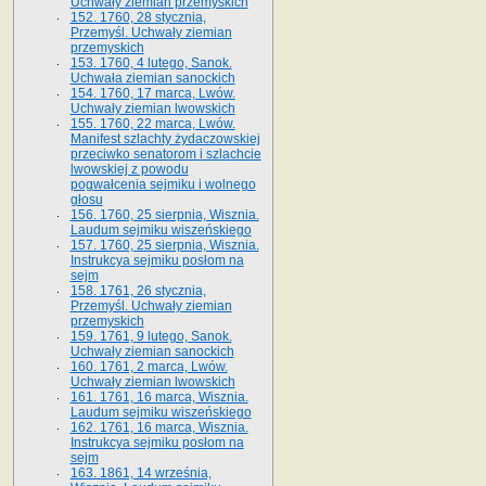
Uchwały ziemian przemyskich
152. 1760, 28 stycznia,
Przemyśl. Uchwały ziemian
przemyskich
153. 1760, 4 lutego, Sanok.
Uchwała ziemian sanockich
154. 1760, 17 marca, Lwów.
Uchwały ziemian lwowskich
155. 1760, 22 marca, Lwów.
Manifest szlachty żydaczowskiej
przeciwko senatorom i szlachcie
lwowskiej z po­wodu
pogwałcenia sejmiku i wolnego
głosu
156. 1760, 25 sierpnia, Wisznia.
Laudum sejmiku wiszeńskiego
157. 1760, 25 sierpnia, Wisznia.
Instrukcya sejmiku posłom na
sejm
158. 1761, 26 stycznia,
Przemyśl. Uchwały ziemian
przemyskich
159. 1761, 9 lutego, Sanok.
Uchwały ziemian sanockich
160. 1761, 2 marca, Lwów.
Uchwały ziemian lwowskich
161. 1761, 16 marca, Wisznia.
Laudum sejmiku wiszeńskiego
162. 1761, 16 marca, Wisznia.
Instrukcya sejmiku posłom na
sejm
163. 1861, 14 września,