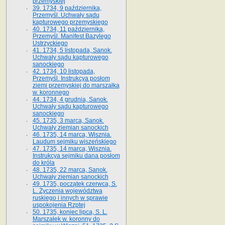
przemyskiej
39. 1734, 9 października,
Przemyśl. Uchwały sądu
kapturowego przemyskiego
40. 1734, 11 października,
Przemyśl. Manifest Bazylego
Ustrzyckiego
41. 1734, 5 listopada, Sanok.
Uchwały sądu kapturowego
sanockiego
42. 1734, 10 listopada,
Przemyśl. Instrukcya posłom
ziemi przemyskiej do marszałka
w. koronnego
44. 1734, 4 grudnia, Sanok.
Uchwały sądu kapturowego
sanockiego
45. 1735, 3 marca, Sanok.
Uchwały ziemian sanockich
46. 1735, 14 marca, Wisznia.
Laudum sejmiku wiszeńskiego
47. 1735, 14 marca, Wisznia.
Instrukcya sejmiku dana posłom
do króla
48. 1735, 22 marca, Sanok.
Uchwały ziemian sanockich
49. 1735, początek czerwca, S.
L. Życzenia województwa
ruskiego i innych w sprawie
uspokojenia Rzptej
50. 1735, koniec lipca, S. L.
Marszałek w. koronny do