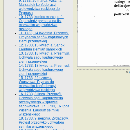
9. 1733, 26 marca, Wisznia.
Marszałek konfederacyi
województwa ruskiego do
Prymasa
10. 1733, koniec marca, s. 1.
Odpowiedź prymasa na list
marszałka województwa
ruskiego
11. 1733, 14 kwietnia, Przemyśl.
Ordynacya sądów kapturowych
ziemi przemyskiej
12. 1733, 15 kwietnia, Sanok.
Laudum ziemian sanockich
13. 1733, 18 kwietnia, Przemyśl.
Uchwała sądu kapturowego
ziemi przemyskiej
14. 1733, 18 kwietnia, Przemyśl.
Uchwała sądu kapturowego
«
ziemi przemyskiej
15. 1733, 22 czerwca,
Warszawa. Prymas do
marszałka konfederacyi
województwa ruskiego
16. 1733, 3 lipca, Przemyśl.
Uchwała sądu kapturowego
przemyskiego w sprawie
sądownictwa. 17. 1733, 16 lipca,
Wisznia. Laudum sejmiku
wiszeńskiego
18. 1733, 9 sierpnia, Żydaczów.
Protest przeciwko uchwałom
sejmiku wiszeńskiego