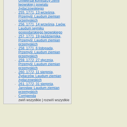
Uniwersał komisarzy ziemi
lwowskiej i powiatu
żydaczowskiego
255. 1771, 13 września,
Przemyśl. Laudum ziemian
przemyskich
256. 1771, 14 września, Lwów.
Laudum sejmiku
gospodarskiego lwowskiego
257. 1771, 19 października,
Przemyśl. Laudum ziemian
przemyskich
258. 1771, 6 listopada,
Przemyśl. Laudum ziemian
przemyskich
259. 1772, 27 stycznia,
Przemyśl. Laudum ziemian
przemyskich
260. 1772, 11 sierpnia,
Żydaczów. Laudum ziemian
żydaczowskich
261. 1772, 31 sierpnia,
Jarosław. Laudum ziemian
przemyskich
Corrigenda
zwiń wszystkie
|
rozwiń wszystkie