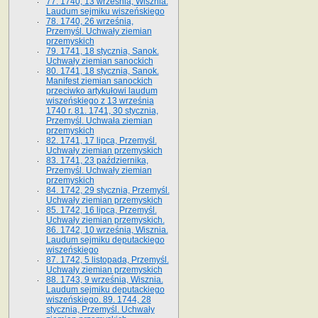
77. 1740, 13 września, Wisznia.
Laudum sejmiku wiszeńskiego
78. 1740, 26 września,
Przemyśl. Uchwały ziemian
przemyskich
79. 1741, 18 stycznia, Sanok.
Uchwały ziemian sanockich
80. 1741, 18 stycznia, Sanok.
Manifest ziemian sanockich
przeciwko artykułowi laudum
wiszeńskiego z 13 wrze­śnia
1740 r. 81. 1741, 30 stycznia,
Przemyśl. Uchwała ziemian
przemyskich
82. 1741, 17 lipca, Przemyśl.
Uchwały ziemian przemyskich
83. 1741, 23 października,
Przemyśl. Uchwały ziemian
przemyskich
84. 1742, 29 stycznia, Przemyśl.
Uchwały ziemian przemyskich
85. 1742, 16 lipca, Przemyśl.
Uchwały ziemian przemyskich.
86. 1742, 10 września, Wisznia.
Laudum sejmiku deputackiego
wiszeńskiego
87. 1742, 5 listopada, Przemyśl.
Uchwały ziemian przemyskich
88. 1743, 9 września, Wisznia.
Laudum sejmiku deputackiego
wiszeńskiego. 89. 1744, 28
stycznia, Przemyśl. Uchwały