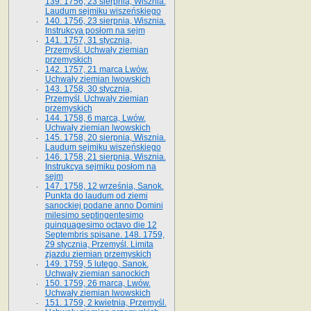
139. 1756, 23 sierpnia, Wisznia.
Laudum sejmiku wiszeńskiego
140. 1756, 23 sierpnia, Wisznia.
Instrukcya posłom na sejm
141. 1757, 31 stycznia,
Przemyśl. Uchwały ziemian
przemyskich
142. 1757, 21 marca Lwów.
Uchwały ziemian lwowskich
143. 1758, 30 stycznia,
Przemyśl. Uchwały ziemian
przemyskich
144. 1758, 6 marca, Lwów.
Uchwały ziemian lwowskich
145. 1758, 20 sierpnia, Wisznia.
Laudum sejmiku wiszeńskiego
146. 1758, 21 sierpnia, Wisznia.
Instrukcya sejmiku posłom na
sejm
147. 1758, 12 września, Sanok.
Punkta do laudum od ziemi
sanockiej podane anno Domini
milesimo septingentesimo
quinquagesimo octavo die 12
Septembris spisane. 148. 1759,
29 stycznia, Przemyśl. Limita
zjazdu ziemian przemyskich
149. 1759, 5 lutego, Sanok.
Uchwały ziemian sanockich
150. 1759, 26 marca, Lwów.
Uchwały ziemian lwowskich
151. 1759, 2 kwietnia, Przemyśl.