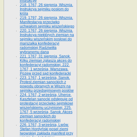
instrukcyę
218. 1767, 26 sierpnia, Wisznia.
Instrukcya sejmiku posłom do
króla
219. 1797, 26 sierpnia, Wisznia.
Manifestacya przeciwko
uchwałom sejmiku wiszeńskiego
220. 1767, 26 sierpnia, Wisznia.
Instrukcya niektórych ziemian na
sejmiku wiszeńskim posłowi do
marszałka konfe­deracyi
radomskiej Radziwiłła
wybranemu dana
221. 1767, 31 sierpnia, Sanok.
Kilku ziemian zgłasza akces do
konfederacyi radomskiej. 222.
1767, 1 września, Warszawa.
Pozew przed sąd konfederacki
223. 1767, 1 września, Sanok.
Protest ziemian sanockich z
powodu obranych w Wiszni na
sejmiku przedsejmo­wym posłów
224. 1767, 2 września, Uherce.
Kasztelan sanocki odstępuje od
protestacyi przeciwko sejmikowi
wiszeńskiemu uczynionej. 225.
1767, 5 września, Sanok. Akces
ziemian sanockich do
konfederacyi radomskiej
226. 1767, 3 września, Lwów.
Stefan Hordyński poseł ziemi
lwowskiej zakłada manifest przy