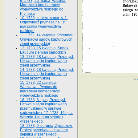
9. 1733, 26 marca, Wisznia.
Marszałek konfederacyi
województwa ruskiego do
Prymasa
10. 1733, koniec marca, s. 1.
Odpowiedź prymasa na list
marszałka województwa
ruskiego
11. 1733, 14 kwietnia, Przemyśl.
Ordynacya sądów kapturowych
ziemi przemyskiej
12. 1733, 15 kwietnia, Sanok.
Laudum ziemian sanockich
13. 1733, 18 kwietnia, Przemyśl.
Uchwała sądu kapturowego
ziemi przemyskiej
14. 1733, 18 kwietnia, Przemyśl.
Uchwała sądu kapturowego
ziemi przemyskiej
«
15. 1733, 22 czerwca,
Warszawa. Prymas do
marszałka konfederacyi
województwa ruskiego
16. 1733, 3 lipca, Przemyśl.
Uchwała sądu kapturowego
przemyskiego w sprawie
sądownictwa. 17. 1733, 16 lipca,
Wisznia. Laudum sejmiku
wiszeńskiego
18. 1733, 9 sierpnia, Żydaczów.
Protest przeciwko uchwałom
sejmiku wiszeńskiego