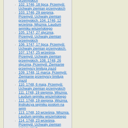
przemyskich
102. 1746, 18 lipca, Przemyśl.
Uchwały ziemian przemyskich
103. 1746, 29 sierpnia,
Przemyśl. Uchwały ziemian
przemyskich. 104. 1746, 12
września, Wisznia. Laudum
sejmiku wiszeńskiego
105. 1747, 27 stycznia,
Przemyśl. Uchwały ziemian
przemyskich
106. 1747, 17 lipca, Przemyśl.
Uchwały ziemian przemyskich.
107. 1747, 25 września,
Przemyśl. Uchwały ziemian
przemyskich. 108. 1748, 26
stycznia, Przemyśl. Ziemianie
przemyscy limitują zjazd
109. 1748, 11 marca, Przemyśl.
Ziemianie przemyscy limitują
zjazd
110. 1748, 6 maja, Przemyśl.
Uchwały ziemian przemyskich
111. 1748, 19 sierpnia, Wisznia.
Laudum sejmiku wiszeńskiego
112. 1748, 19 sierpnia, Wisznia.
Instrukcya sejmiku posłom na
sejm
113. 1748, 10 września, Wisznia.
Laudum sejmiku wiszeńskiego
114. 1748, 23 września,
Przemyśl. Uchwały ziemian