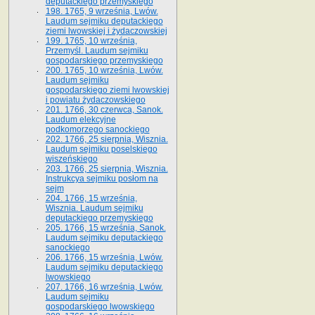
deputackiego przemyskiego
198. 1765, 9 września, Lwów.
Laudum sejmiku deputackiego
ziemi lwowskiej i żydaczowskiej
199. 1765, 10 września,
Przemyśl. Laudum sejmiku
gospodarskiego przemyskiego
200. 1765, 10 września, Lwów.
Laudum sejmiku
gospodarskiego ziemi lwowskiej
i powiatu żydaczowskiego
201. 1766, 30 czerwca, Sanok.
Laudum elekcyjne
podkomorzego sanockiego
202. 1766, 25 sierpnia, Wisznia.
Laudum sejmiku poselskiego
wiszeńskiego
203. 1766, 25 sierpnia, Wisznia.
Instrukcya sejmiku posłom na
sejm
204. 1766, 15 września,
Wisznia. Laudum sejmiku
deputackiego przemyskiego
205. 1766, 15 września, Sanok.
Laudum sejmiku deputackiego
sanockiego
206. 1766, 15 września, Lwów.
Laudum sejmiku deputackiego
lwowskiego
207. 1766, 16 września, Lwów.
Laudum sejmiku
gospodarskiego lwowskiego