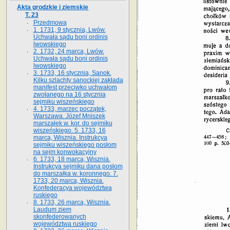
Akta grodzkie i ziemskie
T. 23
Przedmowa
1. 1731, 9 stycznia, Lwów.
Uchwała sądu boni ordinis
lwowskiego
2. 1732, 24 marca, Lwów.
Uchwała sądu boni ordinis
lwowskiego
3. 1733, 16 stycznia, Sanok.
Kilku szlachty sanockiej zakłada
manifest przeciwko uchwałom
zwołanego na 16 stycz­nia
sejmiku wiszeńskiego
4. 1733, marzec początek,
Warszawa. Józef Mniszek
marszałek w. kor. do sejmiku
wiszeńskiego. 5. 1733, 16
marca, Wisznia. Instrukcya
sejmiku wiszeńskiego posłom
na sejm konwokacyjny
6. 1733, 18 marca, Wisznia.
Instrukcya sejmiku dana posłom
do marszałka w. koronnego. 7.
1733, 20 marca, Wisznia.
Konfederacya województwa
ruskiego
8. 1733, 26 marca, Wisznia.
Laudum ziem
skonfederowanych
województwa ruskiego