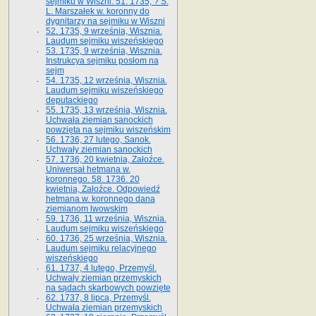
sejmiku w Wiszni. 51. 1735, ? S.
L. Marszałek w. koronny do
dygnitarzy na sejmiku w Wiszni
52. 1735, 9 września, Wisznia.
Laudum sejmiku wiszeńskiego
53. 1735, 9 września, Wisznia.
Instrukcya sejmiku posłom na
sejm
54. 1735, 12 września, Wisznia.
Laudum sejmiku wiszeńskiego
deputackiego
55. 1735, 13 września, Wisznia.
Uchwała ziemian sanockich
powzięta na sejmiku wiszeńskim
56. 1736, 27 lutego, Sanok.
Uchwały ziemian sanockich
57. 1736, 20 kwietnia, Załoźce.
Uniwersał hetmana w.
koronnego. 58. 1736. 20
kwietnia, Załoźce. Odpowiedź
hetmana w. koronnego dana
ziemianom lwowskim
59. 1736, 11 września, Wisznia.
Laudum sejmiku wiszeńskiego
60. 1736, 25 września, Wisznia.
Laudum sejmiku relacyjnego
wiszeńskiego
61. 1737, 4 lutego, Przemyśl.
Uchwały ziemian przemyskich
na sądach skarbowych powzięte
62. 1737, 8 lipca, Przemyśl.
Uchwała ziemian przemyskich