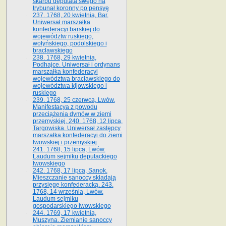
skarbu deputata swego na
trybunał koronny po pensyę
237. 1768, 20 kwietnia, Bar.
Uniwersał marszałka
konfederacyi barskiej do
województw ruskiego,
wołyńskiego, podolskiego i
bracławskiego
238. 1768, 29 kwietnia,
Podhajce. Uniwersał i ordynans
marszałka konfederacyi
województwa bracławskiego do
wo­jewództwa kijowskiego i
ruskiego
239. 1768, 25 czerwca, Lwów.
Manifestacya z powodu
przeciążenia dymów w ziemi
przemyskiej. 240. 1768, 12 lipca,
Targowiska. Uniwersał zastępcy
marszałka konfederacyi do ziemi
lwowskiej i przemyskiej
241. 1768, 15 lipca, Lwów.
Laudum sejmiku deputackiego
lwowskiego
242. 1768, 17 lipca, Sanok.
Mieszczanie sanoccy składają
przysięgę konfederacką. 243.
1768, 14 września, Lwów.
Laudum sejmiku
gospodarskiego lwowskiego
244. 1769, 17 kwietnia,
Muszyna. Ziemianie sanoccy