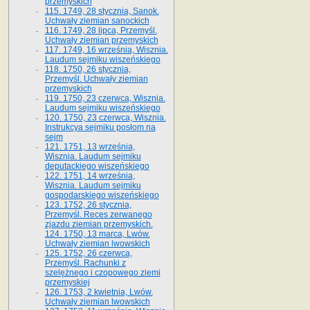
przemyskich
115. 1749, 28 stycznia, Sanok.
Uchwały ziemian sanockich
116. 1749, 28 lipca, Przemyśl.
Uchwały ziemian przemyskich
117. 1749, 16 września, Wisznia.
Laudum sejmiku wiszeńskiego
118. 1750, 26 stycznia,
Przemyśl. Uchwały ziemian
przemyskich
119. 1750, 23 czerwca, Wisznia.
Laudum sejmiku wiszeńskiego
120. 1750, 23 czerwca, Wisznia.
Instrukcya sejmiku posłom na
sejm
121. 1751, 13 września,
Wisznia. Laudum sejmiku
deputackiego wiszeńskiego
122. 1751, 14 września,
Wisznia. Laudum sejmiku
gospodarskiego wiszeńskiego
123. 1752, 26 stycznia,
Przemyśl. Reces zerwanego
zjazdu ziemian przemyskich.
124. 1750, 13 marca, Lwów.
Uchwały ziemian lwowskich
125. 1752, 26 czerwca,
Przemyśl. Rachunki z
szelężnego i czopowego ziemi
przemyskiej
126. 1753, 2 kwietnia, Lwów.
Uchwały ziemian lwowskich