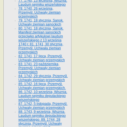
77. 1740, 13 września, Wisznia.
Laudum sejmiku wiszeńskiego
78. 1740, 26 września,
Przemyśl. Uchwały ziemian
przemyskich
79. 1741, 18 stycznia, Sanok.
Uchwały ziemian sanockich
80. 1741, 18 stycznia, Sanok.
Manifest ziemian sanockich
przeciwko artykułowi laudum
wiszeńskiego z 13 wrze­śnia
1740 r. 81. 1741, 30 stycznia,
Przemyśl. Uchwała ziemian
przemyskich
82. 1741, 17 lipca, Przemyśl.
Uchwały ziemian przemyskich
83. 1741, 23 października,
Przemyśl. Uchwały ziemian
przemyskich
84. 1742, 29 stycznia, Przemyśl.
Uchwały ziemian przemyskich
85. 1742, 16 lipca, Przemyśl.
Uchwały ziemian przemyskich.
86. 1742, 10 września, Wisznia.
Laudum sejmiku deputackiego
wiszeńskiego
87. 1742, 5 listopada, Przemyśl.
Uchwały ziemian przemyskich
88. 1743, 9 września, Wisznia.
Laudum sejmiku deputackiego
wiszeńskiego. 89. 1744, 28
stycznia, Przemyśl. Uchwały