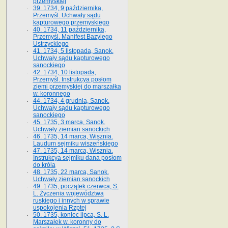
przemyskiej
39. 1734, 9 października,
Przemyśl. Uchwały sądu
kapturowego przemyskiego
40. 1734, 11 października,
Przemyśl. Manifest Bazylego
Ustrzyckiego
41. 1734, 5 listopada, Sanok.
Uchwały sądu kapturowego
sanockiego
42. 1734, 10 listopada,
Przemyśl. Instrukcya posłom
ziemi przemyskiej do marszałka
w. koronnego
44. 1734, 4 grudnia, Sanok.
Uchwały sądu kapturowego
sanockiego
45. 1735, 3 marca, Sanok.
Uchwały ziemian sanockich
46. 1735, 14 marca, Wisznia.
Laudum sejmiku wiszeńskiego
47. 1735, 14 marca, Wisznia.
Instrukcya sejmiku dana posłom
do króla
48. 1735, 22 marca, Sanok.
Uchwały ziemian sanockich
49. 1735, początek czerwca, S.
L. Życzenia województwa
ruskiego i innych w sprawie
uspokojenia Rzptej
50. 1735, koniec lipca, S. L.
Marszałek w. koronny do