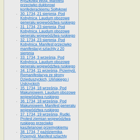
Ryszkową Wolą. Manifest
przeciwko duktorowi
konfederackiemu Sołtykowi
30. 1734, 21 sierpnia, Pod
Kobylnicą. Laudum obozowe
generału województwa ruskiego
31. 1734, 23 sierpnia, Pod
Kobylnicą. Laudum obozowe
generału województwa ruskiego
32. 1734, 23 sierpnia, Pod
Kobylnicą. Manifest przeciwko
manifestacyi szlachty z 20
sierpnia
33. 1734, 3 września, Pod
Kobylnicą. Laudum obozowe
generału województwa ruskiego
34. 1734, 11 września, Przemyśl.
Remanifestacya ze strony
Dzieduszyckich, Ulińskiego i
Ustrzyckich
35. 1734, 18 września, Pod
Makuniowem. Laudum obozowe
województwa ruskiego
36. 1734, 18 września, Pod
Makuniowem. Manifest generału
województwa ruskiego
37. 1734, 19 września, Rudki.
Protest ziemian województwa
ruskiego przeciwko
kasztelanowi przemyskiemu
38. 1734, 7 października,
Przemyśl. Manifest szlachty