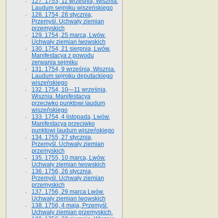
127. 1753, 11 września, Wisznia.
Laudum sejmiku wiszeńskiego
128. 1754, 28 stycznia,
Przemyśl. Uchwały ziemian
przemyskich
129. 1754, 25 marca, Lwów.
Uchwały ziemian lwowskich
130. 1754, 21 sierpnia, Lwów.
Manifestacya z powodu
zerwania sejmiku
131. 1754, 9 września, Wisznia.
Laudum sejmiku deputackiego
wiszeńskiego
132. 1754, 10—11 września,
Wisznia. Manifestacya
przeciwko punktowi laudum
wiszeńskiego
133. 1754, 4 listopada, Lwów.
Manifestacya przeciwko
punktowi laudum wiszeńskiego
134. 1755, 27 stycznia,
Przemyśl. Uchwały ziemian
przemyskich
135. 1755, 10 marca, Lwów.
Uchwały ziemian lwowskich
136. 1756, 26 stycznia,
Przemyśl. Uchwały ziemian
przemyskich
137. 1756, 29 marca Lwów.
Uchwały ziemian lwowskich
138. 1756, 4 maja, Przemyśl.
Uchwały ziemian przemyskich.