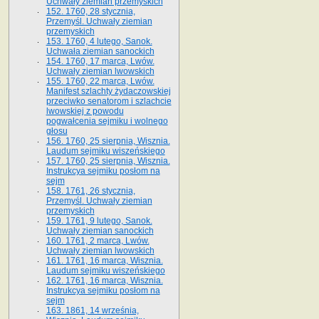
Uchwały ziemian przemyskich
152. 1760, 28 stycznia,
Przemyśl. Uchwały ziemian
przemyskich
153. 1760, 4 lutego, Sanok.
Uchwała ziemian sanockich
154. 1760, 17 marca, Lwów.
Uchwały ziemian lwowskich
155. 1760, 22 marca, Lwów.
Manifest szlachty żydaczowskiej
przeciwko senatorom i szlachcie
lwowskiej z po­wodu
pogwałcenia sejmiku i wolnego
głosu
156. 1760, 25 sierpnia, Wisznia.
Laudum sejmiku wiszeńskiego
157. 1760, 25 sierpnia, Wisznia.
Instrukcya sejmiku posłom na
sejm
158. 1761, 26 stycznia,
Przemyśl. Uchwały ziemian
przemyskich
159. 1761, 9 lutego, Sanok.
Uchwały ziemian sanockich
160. 1761, 2 marca, Lwów.
Uchwały ziemian lwowskich
161. 1761, 16 marca, Wisznia.
Laudum sejmiku wiszeńskiego
162. 1761, 16 marca, Wisznia.
Instrukcya sejmiku posłom na
sejm
163. 1861, 14 września,