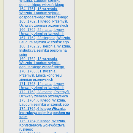
Wisznia. Laudum sejmiku
deputackiego wiszeńskiego
164. 1761, 15 września,
Wisznia. Laudum sejmiku
gospodarskiego wiszeńskiego
165. 1762, 1 lutego, Przemyśl.
Uchwały ziemian przemyskich
166. 1762, 22 marca, Lwów.
Uchwały ziemian lwowskich
167. 1762, 23 sierpnia, Wisznia.
Laudum sejmiku wiszeńskiego
168. 1762, 23 sierpnia, Wisznia.
Instrukcya sejmiku posłom na
sejm
169. 1762, 13 września,
Wisznia. Laudum sejmiku
deputackiego wiszeńskiego.
170. 1763, 31 stycznia,
Przemyśl. Limita kongresu
ziemian przemyskich
171. 1763, 14 marca, Lwów.
Uchwały ziemian lwowskich
172. 1763, 28 marca, Przemyśl.
Uchwały ziemian przemyskich
173. 1764, 6 lutego, Wisznia.
Laudum sejmiku wiszeńskiego
174. 1764, 6 lutego Wisznia.
Instrukcya sejmiku posłom na
sejm
175. 1764, 6 lutego, Wisznia.
Konfederacya województwa
ruskiego