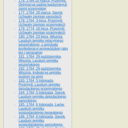
176. 1764 20 marca, Przemyśl.
Ordynacya sądów kapturowych
ziemi przemyskiej
177. 1764, 20 marca, Sanok.
Uchwały ziemian sanockich
178. 1764, 3 lipca, Przemyśl.
Uchwały ziemian przemyskich
179. 1774, 16 lipca, Przemyśl.
Uchwały ziemian przemyskich
180. 1764, 23 lipca, Wisznia.
Laudum sejmiku relacyjnego
wiszeńskiego, z aprobatą
konfederacyi wojewódzkiej jako
też i generalnej
181. 1764, 29 października,
Wisznia. Laudum sejmiku
wiszeńskiego
182. 1764, 29 października,
Wisznia. Instrukcya sejmiku
posłom na sejm
183. 1764, 5 listopada,
Przemyśl. Laudum sejmiku
deputackiego przemyskiego
184. 1764, 5 listopada, Sanok.
Laudum sejmiku deputackiego
sanockiego
185. 1764, 6 listopada, Lwów.
Laudum sejmiku
gospodarskiego lwowskiego
186. 1764, 6 listopada, Sanok.
Laudum sejmiku
gospodarskiego sanockiego.