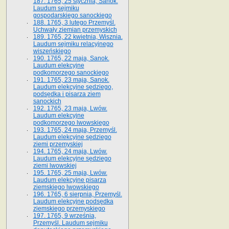
187. 1765, 25 stycznia, Sanok.
Laudum sejmiku
gospodarskiego sanockiego
188. 1765, 3 lutego Przemyśl.
Uchwały ziemian przemyskich
189. 1765, 22 kwietnia, Wisznia.
Laudum sejmiku relacyjnego
wiszeńskiego
190. 1765, 22 maja, Sanok.
Laudum elekcyjne
podkomorzego sanockiego
191. 1765, 23 maja, Sanok.
Laudum elekcyjne sędziego,
podsędka i pisarza ziem
sanockich
192. 1765, 23 maja, Lwów.
Laudum elekcyjne
podkomorzego lwowskiego
193. 1765, 24 maja, Przemyśl.
Laudum elekcyjne sędziego
ziemi przemyskiej
194. 1765, 24 maja, Lwów.
Laudum elekcyjne sędziego
ziemi lwowskiej
195. 1765, 25 maja, Lwów.
Laudum elekcyjne pisarza
ziemskiego lwowskiego
196. 1765, 6 sierpnia, Przemyśl.
Laudum elekcyjne podsędka
ziemskiego przemyskiego
197. 1765, 9 września,
Przemyśl. Laudum sejmiku