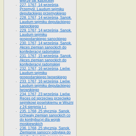
wierze św. ka­tolickiej
227. 1767, 14 września,
Przemyśl. Laudum sejmiku
deputackiego przemyskiego
228. 1767, 14 września, Sanok.
Laudum sejmiku deputackiego
sanockiego
229. 1767, 14 września, Sanok.
Laudum sejmiku
gospodarskiego sanockiego
230. 1767, 14 września, Sanok.
Akces ziemian sanockich do
konfederacyi radomskiej
231. 1767, 15 września, Sanok.
Akces ziemian sanockich do
konfederacyi radomskiej
232. 1767, 16 września, Lwów.
Laudum sejmiku
gospodarskiego lwowskiego
233. 1767, 16 września, Lwów.
Laudum sejmiku deputackiego
lwowskiego
234. 1767, 23 września, Lwów.
Reces od sprzeciwu przeciwko
sejmikowi poselskiemu w Wiszni
z 24 sierpnia t. r.
235. 1768, 25 stycznia, Sanok.
Uchwały ziemian sanockich co
do kontrybucyi dla wojsk
moskiewskich
236. 1768, 25 stycznia, Sanok.
Ziemianie sanoccy odsyłają do