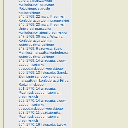
obierają marszałkiem
konfederacyi Ignacego
Potockiego, starostę
kaniowskiego
245. 1769, 22 maja, Przemyśl.
Konfederacya ziemi przemyskiej
246. 1769, 23 maja, Przemyśl.
Uniwersał marszałka
konfederacyi ziemi przemyskiej
247. 1769, 30 maja, Wisznia.
Konfederacya ziemian
województwa ruskiego
248. 1769, 6 czerwca, Busk.
Manifest marszałka konfederacyi
województwa ruskiego
249. 1769, 14 września, Lwów.
Laudum sejmiku
gospodarskiego lwowskiego
250. 1769, 13 listopada, Sanok.
Ziemianie sanoccy obierają
marszałkiem konfederacyi Filipa
Radzimińskiego
251. 1770, 14 września,
Przemyśl. Laudum ziemian
przemyskich
252. 1770, 14 września, Lwów.
Laudum sejmiku
gospodarskiego lwowskiego
253. 1770, 11 października,
Przemyśl. Laudum ziemian
przemyskich
254. 1770, 16 listopada, Lwów.