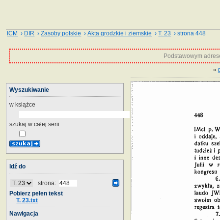
ICM
›
DIR
›
Zasoby polskie
›
Akta grodzkie i ziemskie
›
T. 23
› strona 448
Podstawowym adrese
«
Wyszukiwanie
w książce
szukaj w całej serii
Idź do
strona:
Pobierz pełen tekst
T. 23.txt
Nawigacja