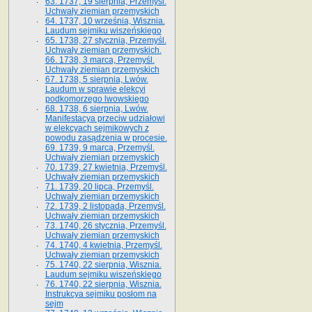
63. 1737, 19 sierpnia, Przemyśl.
Uchwały ziemian przemyskich
64. 1737, 10 września, Wisznia.
Laudum sejmiku wiszeńskiego
65. 1738, 27 stycznia, Przemyśl.
Uchwały ziemian przemyskich­­.
66. 1738, 3 marca, Przemyśl.
Uchwały ziemian przemyskich­
67. 1738, 5 sierpnia, Lwów.
Laudum w sprawie elekcyi
podkomorzego lwowskiego
68. 1738, 6 sierpnia, Lwów.
Manifestacya przeciw udziałowi
w elekcyach sejmikowych z
powodu zasądzenia w procesie.
69. 1739, 9 marca, Przemyśl.
Uchwały ziemian przemyskich
70. 1739, 27 kwietnia, Przemyśl.
Uchwały ziemian przemyskich
71. 1739, 20 lipca, Przemyśl.
Uchwały ziemian przemyskich
72. 1739, 2 listopada, Przemyśl.
Uchwały ziemian przemyskich
73. 1740, 26 stycznia, Przemyśl.
Uchwały ziemian przemyskich
74. 1740, 4 kwietnia, Przemyśl.
Uchwały ziemian przemyskich
75. 1740, 22 sierpnia, Wisznia.
Laudum sejmiku wiszeńskiego
76. 1740, 22 sierpnia, Wisznia.
Instrukcya sejmiku posłom na
sejm