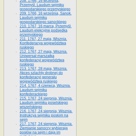
208. 1766, 16 września,
Przemyśl. Laudum sejmiku
gospodarskiego przemyskiego
209. 1766, 16 września, Sanok.
Laudum sejmiku
gospodarskiego sanockiego
210. 1767, 16 marca, Przemyśl.
Laudum elekcyjne podsędka
przemyskiego
211. 1767, 27 maja, Wisznia.
Konfederacya województwa
ruskiego
212. 1767, 27 maja, Wisznia.
Uniwersał marszałka
konfederacyi województwa
ruskiego
213. 1767, 28 maja, Wisznia.
Akces szlachty drobnej do
konfederacyi generału
województwa ruskiego
214. 1767, 4 czerwca, Wisznia.
Laudum sejmiku
konfederackiego
215. 1767, 24 sierpnia, Wisznia.
Laudum sejmiku poselskiego
wiszeńskiego
216. 1767, 24 sierpnia, Wisznia.
Instrukcya sejmiku posłom na
sejm
217. 1767, 24 sierpnia, Wisznia.
Ziemianie sanoccy wybierają
posłów na sejm i dają im