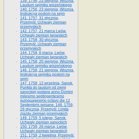
139. 1756, 23 sierpnia, Wisznia.
Laudum sejmiku wiszeńskiego
140. 1756, 23 sierpnia, Wisznia.
Instrukcya posłom na sejm
141. 1757, 31 stycznia,
Przemyśl. Uchwały ziemian
przemyskich
142. 1757, 21 marca Lwów.
Uchwały ziemian lwowskich
143. 1758, 30 stycznia,
Przemyśl. Uchwały ziemian
przemyskich
144. 1758, 6 marca, Lwów.
Uchwały ziemian lwowskich
145. 1758, 20 sierpnia, Wisznia.
Laudum sejmiku wiszeńskiego
146. 1758, 21 sierpnia, Wisznia.
Instrukcya sejmiku posłom na
sejm
147. 1758, 12 września, Sanok.
Punkta do laudum od ziemi
sanockiej podane anno Domini
milesimo septingentesimo
quinquagesimo octavo die 12
Septembris spisane. 148. 1759,
29 stycznia, Przemyśl. Limita
zjazdu ziemian przemyskich
149. 1759, 5 lutego, Sanok.
Uchwały ziemian sanockich
150. 1759, 26 marca, Lwów.
Uchwały ziemian lwowskich
151. 1759, 2 kwietnia, Przemyśl.