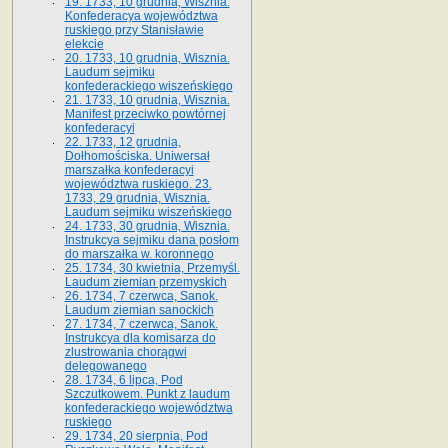
19. 1733, 10 grudnia, Wisznia.
Konfederacya województwa
ruskiego przy Stanisławie
elekcie
20. 1733, 10 grudnia, Wisznia.
Laudum sejmiku
konfederackiego wiszeńskiego
21. 1733, 10 grudnia, Wisznia.
Manifest przeciwko powtórnej
konfederacyi
22. 1733, 12 grudnia,
Dołhomościska. Uniwersał
marszałka konfederacyi
województwa ruskiego. 23.
1733, 29 grudnia, Wisznia.
Laudum sejmiku wiszeńskiego
24. 1733, 30 grudnia, Wisznia.
Instrukcya sejmiku dana posłom
do marszałka w. koronnego
25. 1734, 30 kwietnia, Przemyśl.
Laudum ziemian przemyskich
26. 1734, 7 czerwca, Sanok.
Laudum ziemian sanockich
27. 1734, 7 czerwca, Sanok.
Instrukcya dla komisarza do
zlustrowania chorągwi
delegowanego
28. 1734, 6 lipca, Pod
Szczutkowem. Punkt z laudum
konfederackiego województwa
ruskiego
29. 1734, 20 sierpnia, Pod