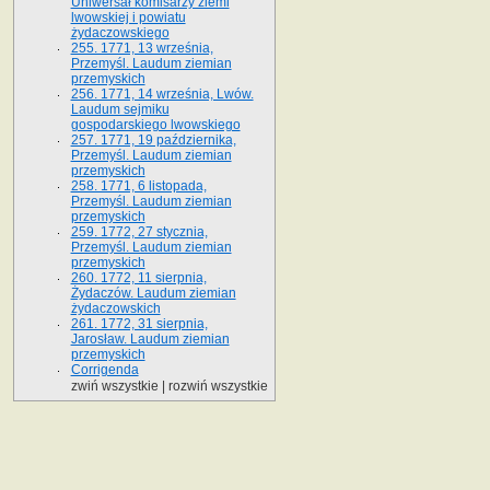
Uniwersał komisarzy ziemi
lwowskiej i powiatu
żydaczowskiego
255. 1771, 13 września,
Przemyśl. Laudum ziemian
przemyskich
256. 1771, 14 września, Lwów.
Laudum sejmiku
gospodarskiego lwowskiego
257. 1771, 19 października,
Przemyśl. Laudum ziemian
przemyskich
258. 1771, 6 listopada,
Przemyśl. Laudum ziemian
przemyskich
259. 1772, 27 stycznia,
Przemyśl. Laudum ziemian
przemyskich
260. 1772, 11 sierpnia,
Żydaczów. Laudum ziemian
żydaczowskich
261. 1772, 31 sierpnia,
Jarosław. Laudum ziemian
przemyskich
Corrigenda
zwiń wszystkie
|
rozwiń wszystkie