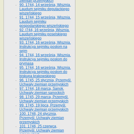
ziemian przemyskich
90. 1744, 14 września, Wisznia.
Laudum sejmiku deputackiego
wiszeńskiego
91. 1744, 15 września, Wisznia.
Laudum sejmiku
gospodarskiego wiszeńskiego
92. l744, 16 września, Wisznia.
Laudum sejmiku poselskiego
wiszeńskiego
93. 1744, 16 września, Wisznia.
Instrukcya sejmiku posłom na
sejm
94. 1744, 16 września, Wisznia.
Instrukcya sejmiku posłom do
prymasa
95. 1744, 16 września, Wisznia.
Instrukcya sejmiku posłom do
biskupa krakowskiego
96. 1745, 25 stycznia, Przemyśl.
Uchwały ziemian przemyskich
97. 1744, 18 marca, Sanok.
Uchwały ziemian sanockich
98. 1745, 29 marca, Przemyśl.
Uchwały ziemian przemyskich
99. 1745, 19 lipca, Przemyśl.
Uchwały ziemian przemyskich
100. 1746, 24 stycznia,
Przemyśl. Uchwały ziemian
przemyskich
101. 1746, 25 czerwca,
Przemyśl. Uchwały ziemian