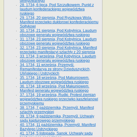
delegowanego
28. 1734, 6 lipca, Pod Szczutkowem. Punkt z
laudum konfederackiego województwa
ruskiego
29. 1734, 20 sierpnia, Pod Ryszkową Wolą.
Manifest przeciwko duktorowi konfederackiemu
Sołtykowi
30. 1734, 21 sierpnia, Pod Kobylnicą. Laudum
obozowe generału województwa ruskiego
31. 1734, 23 sierpnia, Pod Kobylnicą. Laudum
obozowe generału województwa ruskiego
32. 1734, 23 sierpnia, Pod Kobylnicą. Manifest
przeciwko manifestacyi szlachty z 20 sierpnia
33. 1734, 3 września, Pod Kobylnicą. Laudum
obozowe generału województwa ruskiego
34. 1734, 11 września, Przemyśl.
Remanifestacya ze strony Dzieduszyckich,
Ulińskiego i Ustrzyckich
35. 1734, 18 września, Pod Makuniowem.
Laudum obozowe województwa ruskiego
36. 1734, 18 września, Pod Makuniowem.
Manifest generału województwa ruskiego
37. 1734, 19 września, Rudki. Protest ziemian
województwa ruskiego przeciwko kasztelanowi
przemyskiemu
38. 1734, 7 października, Przemyśl. Manifest
szlachty przemyskiej
39. 1734, 9 października, Przemyśl. Uchwały
sądu kapturowego przemyskiego
40. 1734, 11 października, Przemyśl. Manifest
Bazylego Ustrzyckiego
41. 1734, 5 listopada, Sanok. Uchwały sądu