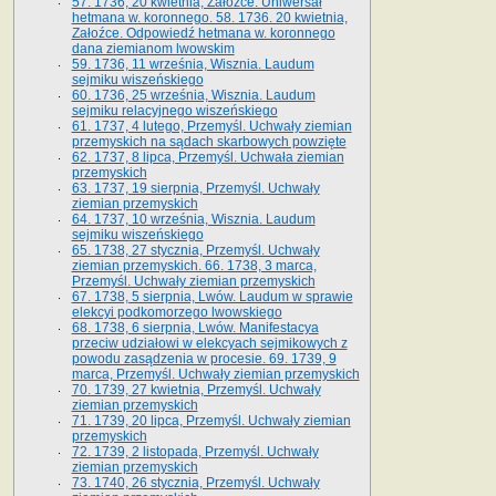
57. 1736, 20 kwietnia, Załoźce. Uniwersał
hetmana w. koronnego. 58. 1736. 20 kwietnia,
Załoźce. Odpowiedź hetmana w. koronnego
dana ziemianom lwowskim
59. 1736, 11 września, Wisznia. Laudum
sejmiku wiszeńskiego
60. 1736, 25 września, Wisznia. Laudum
sejmiku relacyjnego wiszeńskiego
61. 1737, 4 lutego, Przemyśl. Uchwały ziemian
przemyskich na sądach skarbowych powzięte
62. 1737, 8 lipca, Przemyśl. Uchwała ziemian
przemyskich
63. 1737, 19 sierpnia, Przemyśl. Uchwały
ziemian przemyskich
64. 1737, 10 września, Wisznia. Laudum
sejmiku wiszeńskiego
65. 1738, 27 stycznia, Przemyśl. Uchwały
ziemian przemyskich­­. 66. 1738, 3 marca,
Przemyśl. Uchwały ziemian przemyskich­
67. 1738, 5 sierpnia, Lwów. Laudum w sprawie
elekcyi podkomorzego lwowskiego
68. 1738, 6 sierpnia, Lwów. Manifestacya
przeciw udziałowi w elekcyach sejmikowych z
powodu zasądzenia w procesie. 69. 1739, 9
marca, Przemyśl. Uchwały ziemian przemyskich
70. 1739, 27 kwietnia, Przemyśl. Uchwały
ziemian przemyskich
71. 1739, 20 lipca, Przemyśl. Uchwały ziemian
przemyskich
72. 1739, 2 listopada, Przemyśl. Uchwały
ziemian przemyskich
73. 1740, 26 stycznia, Przemyśl. Uchwały