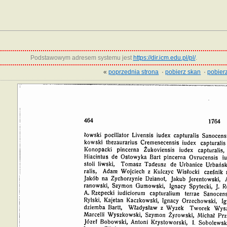
Podstawowym adresem systemu jest
https://dir.icm.edu.pl/pl/
.
«
poprzednia strona
·
pobierz skan
·
pobierz