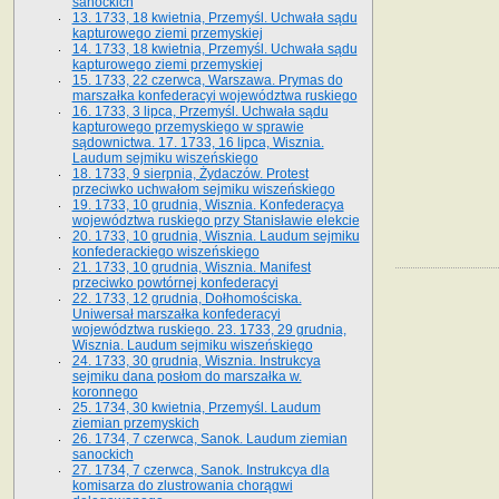
sanockich
13. 1733, 18 kwietnia, Przemyśl. Uchwała sądu
kapturowego ziemi przemyskiej
14. 1733, 18 kwietnia, Przemyśl. Uchwała sądu
kapturowego ziemi przemyskiej
15. 1733, 22 czerwca, Warszawa. Prymas do
marszałka konfederacyi województwa ruskiego
16. 1733, 3 lipca, Przemyśl. Uchwała sądu
kapturowego przemyskiego w sprawie
sądownictwa. 17. 1733, 16 lipca, Wisznia.
Laudum sejmiku wiszeńskiego
18. 1733, 9 sierpnia, Żydaczów. Protest
przeciwko uchwałom sejmiku wiszeńskiego
19. 1733, 10 grudnia, Wisznia. Konfederacya
województwa ruskiego przy Stanisławie elekcie
20. 1733, 10 grudnia, Wisznia. Laudum sejmiku
konfederackiego wiszeńskiego
21. 1733, 10 grudnia, Wisznia. Manifest
przeciwko powtórnej konfederacyi
22. 1733, 12 grudnia, Dołhomościska.
Uniwersał marszałka konfederacyi
województwa ruskiego. 23. 1733, 29 grudnia,
Wisznia. Laudum sejmiku wiszeńskiego
24. 1733, 30 grudnia, Wisznia. Instrukcya
sejmiku dana posłom do marszałka w.
koronnego
25. 1734, 30 kwietnia, Przemyśl. Laudum
ziemian przemyskich
26. 1734, 7 czerwca, Sanok. Laudum ziemian
sanockich
27. 1734, 7 czerwca, Sanok. Instrukcya dla
komisarza do zlustrowania chorągwi