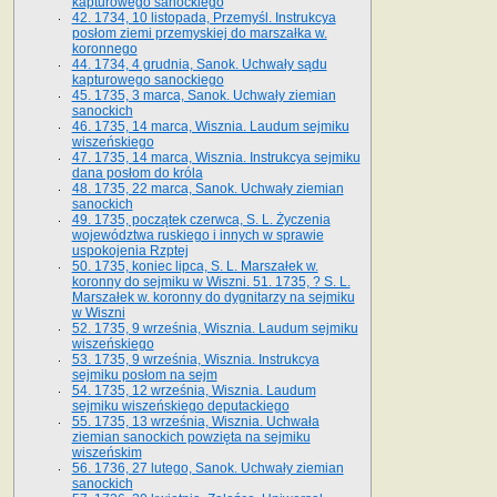
kapturowego sanockiego
42. 1734, 10 listopada, Przemyśl. Instrukcya
posłom ziemi przemyskiej do marszałka w.
koronnego
44. 1734, 4 grudnia, Sanok. Uchwały sądu
kapturowego sanockiego
45. 1735, 3 marca, Sanok. Uchwały ziemian
sanockich
46. 1735, 14 marca, Wisznia. Laudum sejmiku
wiszeńskiego
47. 1735, 14 marca, Wisznia. Instrukcya sejmiku
dana posłom do króla
48. 1735, 22 marca, Sanok. Uchwały ziemian
sanockich
49. 1735, początek czerwca, S. L. Życzenia
województwa ruskiego i innych w sprawie
uspokojenia Rzptej
50. 1735, koniec lipca, S. L. Marszałek w.
koronny do sejmiku w Wiszni. 51. 1735, ? S. L.
Marszałek w. koronny do dygnitarzy na sejmiku
w Wiszni
52. 1735, 9 września, Wisznia. Laudum sejmiku
wiszeńskiego
53. 1735, 9 września, Wisznia. Instrukcya
sejmiku posłom na sejm
54. 1735, 12 września, Wisznia. Laudum
sejmiku wiszeńskiego deputackiego
55. 1735, 13 września, Wisznia. Uchwała
ziemian sanockich powzięta na sejmiku
wiszeńskim
56. 1736, 27 lutego, Sanok. Uchwały ziemian
sanockich