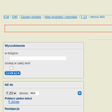
ICM
›
DIR
›
Zasoby polskie
›
Akta grodzkie i ziemskie
›
T. 23
› strona 464
Wyszukiwanie
w książce
szukaj w całej serii
Idź do
strona:
Pobierz pełen tekst
T. 23.txt
Nawigacja