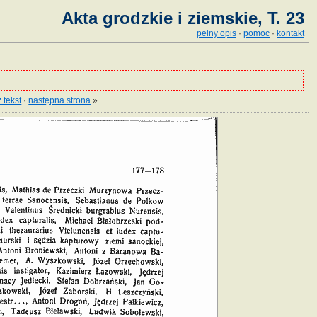
Akta grodzkie i ziemskie, T. 23
pełny opis
·
pomoc
·
kontakt
 tekst
·
następna strona
»