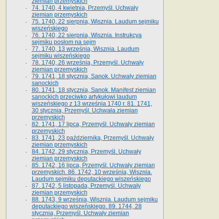
ziemian przemyskich
74. 1740, 4 kwietnia, Przemyśl. Uchwały
ziemian przemyskich
75. 1740, 22 sierpnia, Wisznia. Laudum sejmiku
wiszeńskiego
76. 1740, 22 sierpnia, Wisznia. Instrukcya
sejmiku posłom na sejm
77. 1740, 13 września, Wisznia. Laudum
sejmiku wiszeńskiego
78. 1740, 26 września, Przemyśl. Uchwały
ziemian przemyskich
79. 1741, 18 stycznia, Sanok. Uchwały ziemian
sanockich
80. 1741, 18 stycznia, Sanok. Manifest ziemian
sanockich przeciwko artykułowi laudum
wiszeńskiego z 13 wrze­śnia 1740 r. 81. 1741,
30 stycznia, Przemyśl. Uchwała ziemian
przemyskich
82. 1741, 17 lipca, Przemyśl. Uchwały ziemian
przemyskich
83. 1741, 23 października, Przemyśl. Uchwały
ziemian przemyskich
84. 1742, 29 stycznia, Przemyśl. Uchwały
ziemian przemyskich
85. 1742, 16 lipca, Przemyśl. Uchwały ziemian
przemyskich. 86. 1742, 10 września, Wisznia.
Laudum sejmiku deputackiego wiszeńskiego
87. 1742, 5 listopada, Przemyśl. Uchwały
ziemian przemyskich
88. 1743, 9 września, Wisznia. Laudum sejmiku
deputackiego wiszeńskiego. 89. 1744, 28
stycznia, Przemyśl. Uchwały ziemian