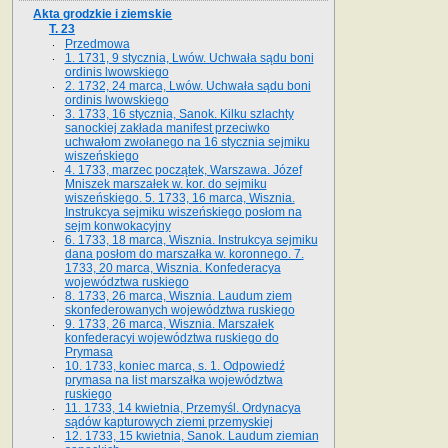
Akta grodzkie i ziemskie
T. 23
Przedmowa
1. 1731, 9 stycznia, Lwów. Uchwała sądu boni
ordinis lwowskiego
2. 1732, 24 marca, Lwów. Uchwała sądu boni
ordinis lwowskiego
3. 1733, 16 stycznia, Sanok. Kilku szlachty
sanockiej zakłada manifest przeciwko
uchwałom zwołanego na 16 stycz­nia sejmiku
wiszeńskiego
4. 1733, marzec początek, Warszawa. Józef
Mniszek marszałek w. kor. do sejmiku
wiszeńskiego. 5. 1733, 16 marca, Wisznia.
Instrukcya sejmiku wiszeńskiego posłom na
sejm konwokacyjny
6. 1733, 18 marca, Wisznia. Instrukcya sejmiku
dana posłom do marszałka w. koronnego. 7.
1733, 20 marca, Wisznia. Konfederacya
województwa ruskiego
8. 1733, 26 marca, Wisznia. Laudum ziem
skonfederowanych województwa ruskiego
9. 1733, 26 marca, Wisznia. Marszałek
konfederacyi województwa ruskiego do
Prymasa
10. 1733, koniec marca, s. 1. Odpowiedź
prymasa na list marszałka województwa
ruskiego
11. 1733, 14 kwietnia, Przemyśl. Ordynacya
sądów kapturowych ziemi przemyskiej
12. 1733, 15 kwietnia, Sanok. Laudum ziemian