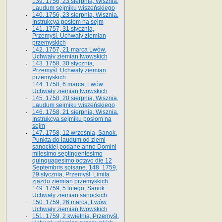
139. 1756, 23 sierpnia, Wisznia.
Laudum sejmiku wiszeńskiego
140. 1756, 23 sierpnia, Wisznia.
Instrukcya posłom na sejm
141. 1757, 31 stycznia,
Przemyśl. Uchwały ziemian
przemyskich
142. 1757, 21 marca Lwów.
Uchwały ziemian lwowskich
143. 1758, 30 stycznia,
Przemyśl. Uchwały ziemian
przemyskich
144. 1758, 6 marca, Lwów.
Uchwały ziemian lwowskich
145. 1758, 20 sierpnia, Wisznia.
Laudum sejmiku wiszeńskiego
146. 1758, 21 sierpnia, Wisznia.
Instrukcya sejmiku posłom na
sejm
147. 1758, 12 września, Sanok.
Punkta do laudum od ziemi
sanockiej podane anno Domini
milesimo septingentesimo
quinquagesimo octavo die 12
Septembris spisane. 148. 1759,
29 stycznia, Przemyśl. Limita
zjazdu ziemian przemyskich
149. 1759, 5 lutego, Sanok.
Uchwały ziemian sanockich
150. 1759, 26 marca, Lwów.
Uchwały ziemian lwowskich
151. 1759, 2 kwietnia, Przemyśl.