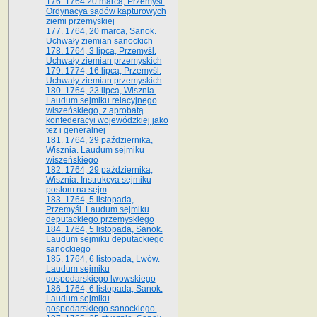
176. 1764 20 marca, Przemyśl.
Ordynacya sądów kapturowych
ziemi przemyskiej
177. 1764, 20 marca, Sanok.
Uchwały ziemian sanockich
178. 1764, 3 lipca, Przemyśl.
Uchwały ziemian przemyskich
179. 1774, 16 lipca, Przemyśl.
Uchwały ziemian przemyskich
180. 1764, 23 lipca, Wisznia.
Laudum sejmiku relacyjnego
wiszeńskiego, z aprobatą
konfederacyi wojewódzkiej jako
też i generalnej
181. 1764, 29 października,
Wisznia. Laudum sejmiku
wiszeńskiego
182. 1764, 29 października,
Wisznia. Instrukcya sejmiku
posłom na sejm
183. 1764, 5 listopada,
Przemyśl. Laudum sejmiku
deputackiego przemyskiego
184. 1764, 5 listopada, Sanok.
Laudum sejmiku deputackiego
sanockiego
185. 1764, 6 listopada, Lwów.
Laudum sejmiku
gospodarskiego lwowskiego
186. 1764, 6 listopada, Sanok.
Laudum sejmiku
gospodarskiego sanockiego.