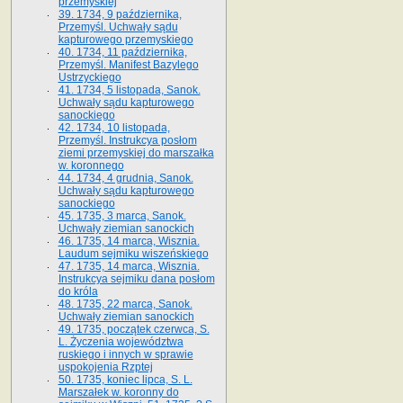
przemyskiej
39. 1734, 9 października,
Przemyśl. Uchwały sądu
kapturowego przemyskiego
40. 1734, 11 października,
Przemyśl. Manifest Bazylego
Ustrzyckiego
41. 1734, 5 listopada, Sanok.
Uchwały sądu kapturowego
sanockiego
42. 1734, 10 listopada,
Przemyśl. Instrukcya posłom
ziemi przemyskiej do marszałka
w. koronnego
44. 1734, 4 grudnia, Sanok.
Uchwały sądu kapturowego
sanockiego
45. 1735, 3 marca, Sanok.
Uchwały ziemian sanockich
46. 1735, 14 marca, Wisznia.
Laudum sejmiku wiszeńskiego
47. 1735, 14 marca, Wisznia.
Instrukcya sejmiku dana posłom
do króla
48. 1735, 22 marca, Sanok.
Uchwały ziemian sanockich
49. 1735, początek czerwca, S.
L. Życzenia województwa
ruskiego i innych w sprawie
uspokojenia Rzptej
50. 1735, koniec lipca, S. L.
Marszałek w. koronny do