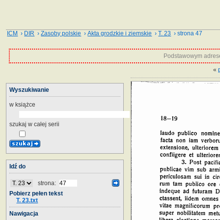
ICM
›
DIR
›
Zasoby polskie
›
Akta grodzkie i ziemskie
›
T. 23
› strona 47
Podstawowym adrese
«
Wyszukiwanie
w książce
szukaj w całej serii
Idź do
strona:
Pobierz pełen tekst
T. 23.txt
Nawigacja