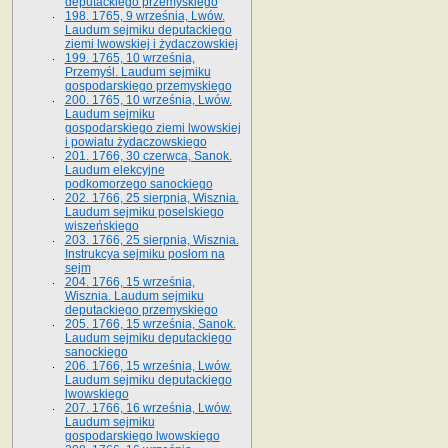
deputackiego przemyskiego
198. 1765, 9 września, Lwów.
Laudum sejmiku deputackiego
ziemi lwowskiej i żydaczowskiej
199. 1765, 10 września,
Przemyśl. Laudum sejmiku
gospodarskiego przemyskiego
200. 1765, 10 września, Lwów.
Laudum sejmiku
gospodarskiego ziemi lwowskiej
i powiatu żydaczowskiego
201. 1766, 30 czerwca, Sanok.
Laudum elekcyjne
podkomorzego sanockiego
202. 1766, 25 sierpnia, Wisznia.
Laudum sejmiku poselskiego
wiszeńskiego
203. 1766, 25 sierpnia, Wisznia.
Instrukcya sejmiku posłom na
sejm
204. 1766, 15 września,
Wisznia. Laudum sejmiku
deputackiego przemyskiego
205. 1766, 15 września, Sanok.
Laudum sejmiku deputackiego
sanockiego
206. 1766, 15 września, Lwów.
Laudum sejmiku deputackiego
lwowskiego
207. 1766, 16 września, Lwów.
Laudum sejmiku
gospodarskiego lwowskiego