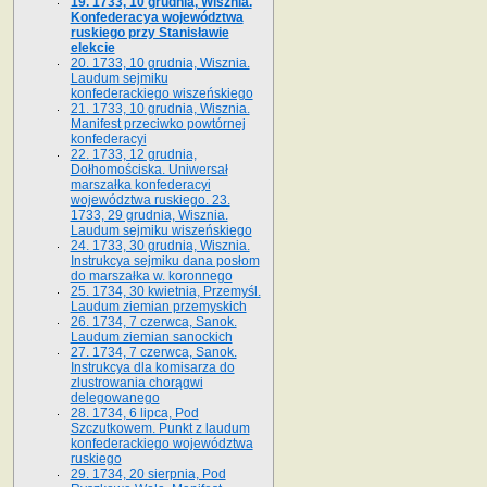
19. 1733, 10 grudnia, Wisznia.
Konfederacya województwa
ruskiego przy Stanisławie
elekcie
20. 1733, 10 grudnia, Wisznia.
Laudum sejmiku
konfederackiego wiszeńskiego
21. 1733, 10 grudnia, Wisznia.
Manifest przeciwko powtórnej
konfederacyi
22. 1733, 12 grudnia,
Dołhomościska. Uniwersał
marszałka konfederacyi
województwa ruskiego. 23.
1733, 29 grudnia, Wisznia.
Laudum sejmiku wiszeńskiego
24. 1733, 30 grudnia, Wisznia.
Instrukcya sejmiku dana posłom
do marszałka w. koronnego
25. 1734, 30 kwietnia, Przemyśl.
Laudum ziemian przemyskich
26. 1734, 7 czerwca, Sanok.
Laudum ziemian sanockich
27. 1734, 7 czerwca, Sanok.
Instrukcya dla komisarza do
zlustrowania chorągwi
delegowanego
28. 1734, 6 lipca, Pod
Szczutkowem. Punkt z laudum
konfederackiego województwa
ruskiego
29. 1734, 20 sierpnia, Pod