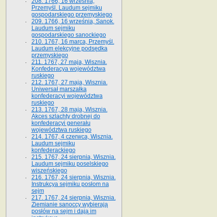
208. 1766, 16 września,
Przemyśl. Laudum sejmiku
gospodarskiego przemyskiego
209. 1766, 16 września, Sanok.
Laudum sejmiku
gospodarskiego sanockiego
210. 1767, 16 marca, Przemyśl.
Laudum elekcyjne podsędka
przemyskiego
211. 1767, 27 maja, Wisznia.
Konfederacya województwa
ruskiego
212. 1767, 27 maja, Wisznia.
Uniwersał marszałka
konfederacyi województwa
ruskiego
213. 1767, 28 maja, Wisznia.
Akces szlachty drobnej do
konfederacyi generału
województwa ruskiego
214. 1767, 4 czerwca, Wisznia.
Laudum sejmiku
konfederackiego
215. 1767, 24 sierpnia, Wisznia.
Laudum sejmiku poselskiego
wiszeńskiego
216. 1767, 24 sierpnia, Wisznia.
Instrukcya sejmiku posłom na
sejm
217. 1767, 24 sierpnia, Wisznia.
Ziemianie sanoccy wybierają
posłów na sejm i dają im