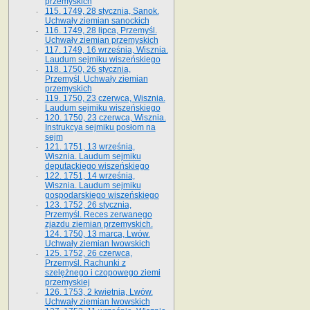
przemyskich
115. 1749, 28 stycznia, Sanok.
Uchwały ziemian sanockich
116. 1749, 28 lipca, Przemyśl.
Uchwały ziemian przemyskich
117. 1749, 16 września, Wisznia.
Laudum sejmiku wiszeńskiego
118. 1750, 26 stycznia,
Przemyśl. Uchwały ziemian
przemyskich
119. 1750, 23 czerwca, Wisznia.
Laudum sejmiku wiszeńskiego
120. 1750, 23 czerwca, Wisznia.
Instrukcya sejmiku posłom na
sejm
121. 1751, 13 września,
Wisznia. Laudum sejmiku
deputackiego wiszeńskiego
122. 1751, 14 września,
Wisznia. Laudum sejmiku
gospodarskiego wiszeńskiego
123. 1752, 26 stycznia,
Przemyśl. Reces zerwanego
zjazdu ziemian przemyskich.
124. 1750, 13 marca, Lwów.
Uchwały ziemian lwowskich
125. 1752, 26 czerwca,
Przemyśl. Rachunki z
szelężnego i czopowego ziemi
przemyskiej
126. 1753, 2 kwietnia, Lwów.
Uchwały ziemian lwowskich