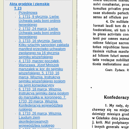
Akta grodzkie i ziemskie
T. 23
Przedmowa
1. 1731, 9 stycznia, Lwów.
Uchwała sądu boni ordinis
lwowskiego
2. 1732, 24 marca, Lwów.
Uchwała sądu boni ordinis
lwowskiego
3. 1733, 16 stycznia, Sanok.
Kilku szlachty sanockiej zakłada
manifest przeciwko uchwałom
zwołanego na 16 stycz­nia
sejmiku wiszeńskiego
4. 1733, marzec początek,
Warszawa. Józef Mniszek
marszałek w. kor. do sejmiku
wiszeńskiego. 5. 1733, 16
marca, Wisznia. Instrukcya
sejmiku wiszeńskiego posłom
na sejm konwokacyjny
6. 1733, 18 marca, Wisznia.
Instrukcya sejmiku dana posłom
do marszałka w. koronnego. 7.
1733, 20 marca, Wisznia.
Konfederacya województwa
ruskiego
8. 1733, 26 marca, Wisznia.
Laudum ziem
skonfederowanych
województwa ruskiego