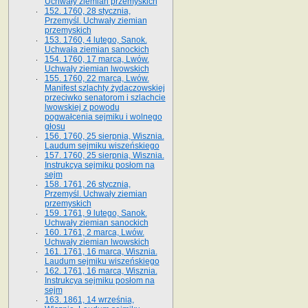
Uchwały ziemian przemyskich
152. 1760, 28 stycznia,
Przemyśl. Uchwały ziemian
przemyskich
153. 1760, 4 lutego, Sanok.
Uchwała ziemian sanockich
154. 1760, 17 marca, Lwów.
Uchwały ziemian lwowskich
155. 1760, 22 marca, Lwów.
Manifest szlachty żydaczowskiej
przeciwko senatorom i szlachcie
lwowskiej z po­wodu
pogwałcenia sejmiku i wolnego
głosu
156. 1760, 25 sierpnia, Wisznia.
Laudum sejmiku wiszeńskiego
157. 1760, 25 sierpnia, Wisznia.
Instrukcya sejmiku posłom na
sejm
158. 1761, 26 stycznia,
Przemyśl. Uchwały ziemian
przemyskich
159. 1761, 9 lutego, Sanok.
Uchwały ziemian sanockich
160. 1761, 2 marca, Lwów.
Uchwały ziemian lwowskich
161. 1761, 16 marca, Wisznia.
Laudum sejmiku wiszeńskiego
162. 1761, 16 marca, Wisznia.
Instrukcya sejmiku posłom na
sejm
163. 1861, 14 września,