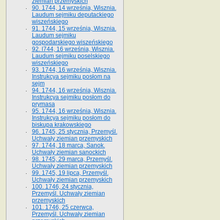
ziemian przemyskich
90. 1744, 14 września, Wisznia.
Laudum sejmiku deputackiego
wiszeńskiego
91. 1744, 15 września, Wisznia.
Laudum sejmiku
gospodarskiego wiszeńskiego
92. l744, 16 września, Wisznia.
Laudum sejmiku poselskiego
wiszeńskiego
93. 1744, 16 września, Wisznia.
Instrukcya sejmiku posłom na
sejm
94. 1744, 16 września, Wisznia.
Instrukcya sejmiku posłom do
prymasa
95. 1744, 16 września, Wisznia.
Instrukcya sejmiku posłom do
biskupa krakowskiego
96. 1745, 25 stycznia, Przemyśl.
Uchwały ziemian przemyskich
97. 1744, 18 marca, Sanok.
Uchwały ziemian sanockich
98. 1745, 29 marca, Przemyśl.
Uchwały ziemian przemyskich
99. 1745, 19 lipca, Przemyśl.
Uchwały ziemian przemyskich
100. 1746, 24 stycznia,
Przemyśl. Uchwały ziemian
przemyskich
101. 1746, 25 czerwca,
Przemyśl. Uchwały ziemian