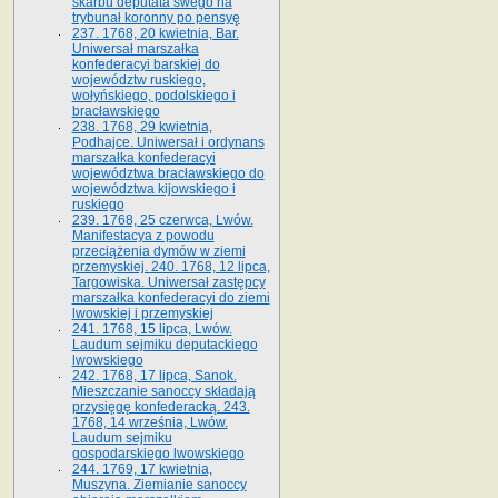
skarbu deputata swego na
trybunał koronny po pensyę
237. 1768, 20 kwietnia, Bar.
Uniwersał marszałka
konfederacyi barskiej do
województw ruskiego,
wołyńskiego, podolskiego i
bracławskiego
238. 1768, 29 kwietnia,
Podhajce. Uniwersał i ordynans
marszałka konfederacyi
województwa bracławskiego do
wo­jewództwa kijowskiego i
ruskiego
239. 1768, 25 czerwca, Lwów.
Manifestacya z powodu
przeciążenia dymów w ziemi
przemyskiej. 240. 1768, 12 lipca,
Targowiska. Uniwersał zastępcy
marszałka konfederacyi do ziemi
lwowskiej i przemyskiej
241. 1768, 15 lipca, Lwów.
Laudum sejmiku deputackiego
lwowskiego
242. 1768, 17 lipca, Sanok.
Mieszczanie sanoccy składają
przysięgę konfederacką. 243.
1768, 14 września, Lwów.
Laudum sejmiku
gospodarskiego lwowskiego
244. 1769, 17 kwietnia,
Muszyna. Ziemianie sanoccy