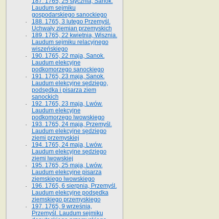
187. 1765, 25 stycznia, Sanok.
Laudum sejmiku
gospodarskiego sanockiego
188. 1765, 3 lutego Przemyśl.
Uchwały ziemian przemyskich
189. 1765, 22 kwietnia, Wisznia.
Laudum sejmiku relacyjnego
wiszeńskiego
190. 1765, 22 maja, Sanok.
Laudum elekcyjne
podkomorzego sanockiego
191. 1765, 23 maja, Sanok.
Laudum elekcyjne sędziego,
podsędka i pisarza ziem
sanockich
192. 1765, 23 maja, Lwów.
Laudum elekcyjne
podkomorzego lwowskiego
193. 1765, 24 maja, Przemyśl.
Laudum elekcyjne sędziego
ziemi przemyskiej
194. 1765, 24 maja, Lwów.
Laudum elekcyjne sędziego
ziemi lwowskiej
195. 1765, 25 maja, Lwów.
Laudum elekcyjne pisarza
ziemskiego lwowskiego
196. 1765, 6 sierpnia, Przemyśl.
Laudum elekcyjne podsędka
ziemskiego przemyskiego
197. 1765, 9 września,
Przemyśl. Laudum sejmiku