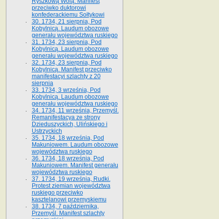
Ryszkową Wolą. Manifest
przeciwko duktorowi
konfederackiemu Sołtykowi
30. 1734, 21 sierpnia, Pod
Kobylnicą. Laudum obozowe
generału województwa ruskiego
31. 1734, 23 sierpnia, Pod
Kobylnicą. Laudum obozowe
generału województwa ruskiego
32. 1734, 23 sierpnia, Pod
Kobylnicą. Manifest przeciwko
manifestacyi szlachty z 20
sierpnia
33. 1734, 3 września, Pod
Kobylnicą. Laudum obozowe
generału województwa ruskiego
34. 1734, 11 września, Przemyśl.
Remanifestacya ze strony
Dzieduszyckich, Ulińskiego i
Ustrzyckich
35. 1734, 18 września, Pod
Makuniowem. Laudum obozowe
województwa ruskiego
36. 1734, 18 września, Pod
Makuniowem. Manifest generału
województwa ruskiego
37. 1734, 19 września, Rudki.
Protest ziemian województwa
ruskiego przeciwko
kasztelanowi przemyskiemu
38. 1734, 7 października,
Przemyśl. Manifest szlachty