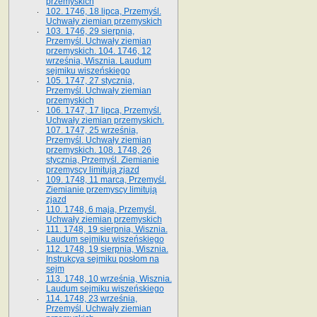
przemyskich
102. 1746, 18 lipca, Przemyśl.
Uchwały ziemian przemyskich
103. 1746, 29 sierpnia,
Przemyśl. Uchwały ziemian
przemyskich. 104. 1746, 12
września, Wisznia. Laudum
sejmiku wiszeńskiego
105. 1747, 27 stycznia,
Przemyśl. Uchwały ziemian
przemyskich
106. 1747, 17 lipca, Przemyśl.
Uchwały ziemian przemyskich.
107. 1747, 25 września,
Przemyśl. Uchwały ziemian
przemyskich. 108. 1748, 26
stycznia, Przemyśl. Ziemianie
przemyscy limitują zjazd
109. 1748, 11 marca, Przemyśl.
Ziemianie przemyscy limitują
zjazd
110. 1748, 6 maja, Przemyśl.
Uchwały ziemian przemyskich
111. 1748, 19 sierpnia, Wisznia.
Laudum sejmiku wiszeńskiego
112. 1748, 19 sierpnia, Wisznia.
Instrukcya sejmiku posłom na
sejm
113. 1748, 10 września, Wisznia.
Laudum sejmiku wiszeńskiego
114. 1748, 23 września,
Przemyśl. Uchwały ziemian