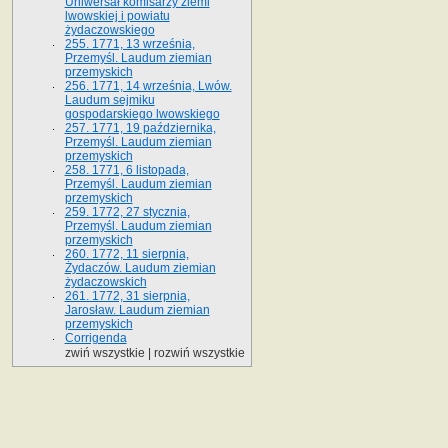
Uniwersał komisarzy ziemi
lwowskiej i powiatu
żydaczowskiego
255. 1771, 13 września,
Przemyśl. Laudum ziemian
przemyskich
256. 1771, 14 września, Lwów.
Laudum sejmiku
gospodarskiego lwowskiego
257. 1771, 19 października,
Przemyśl. Laudum ziemian
przemyskich
258. 1771, 6 listopada,
Przemyśl. Laudum ziemian
przemyskich
259. 1772, 27 stycznia,
Przemyśl. Laudum ziemian
przemyskich
260. 1772, 11 sierpnia,
Żydaczów. Laudum ziemian
żydaczowskich
261. 1772, 31 sierpnia,
Jarosław. Laudum ziemian
przemyskich
Corrigenda
zwiń wszystkie
|
rozwiń wszystkie