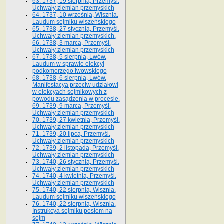
63. 1737, 19 sierpnia, Przemyśl.
Uchwały ziemian przemyskich
64. 1737, 10 września, Wisznia.
Laudum sejmiku wiszeńskiego
65. 1738, 27 stycznia, Przemyśl.
Uchwały ziemian przemyskich­­.
66. 1738, 3 marca, Przemyśl.
Uchwały ziemian przemyskich­
67. 1738, 5 sierpnia, Lwów.
Laudum w sprawie elekcyi
podkomorzego lwowskiego
68. 1738, 6 sierpnia, Lwów.
Manifestacya przeciw udziałowi
w elekcyach sejmikowych z
powodu zasądzenia w procesie.
69. 1739, 9 marca, Przemyśl.
Uchwały ziemian przemyskich
70. 1739, 27 kwietnia, Przemyśl.
Uchwały ziemian przemyskich
71. 1739, 20 lipca, Przemyśl.
Uchwały ziemian przemyskich
72. 1739, 2 listopada, Przemyśl.
Uchwały ziemian przemyskich
73. 1740, 26 stycznia, Przemyśl.
Uchwały ziemian przemyskich
74. 1740, 4 kwietnia, Przemyśl.
Uchwały ziemian przemyskich
75. 1740, 22 sierpnia, Wisznia.
Laudum sejmiku wiszeńskiego
76. 1740, 22 sierpnia, Wisznia.
Instrukcya sejmiku posłom na
sejm