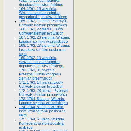
Wisznia. Laudum sejmiku
deputackiego wiszeńskiego
164. 1761, 15 września,
Wisznia. Laudum sejmiku
gospodarskiego wiszeńskiego
165. 1762, 1 lutego, Przemyśl.
Uchwały ziemian przemyskich
166. 1762, 22 marca, Lwów.
Uchwały ziemian lwowskich
167. 1762, 23 sierpnia, Wisznia.
Laudum sejmiku wiszeńskiego
168. 1762, 23 sierpnia, Wisznia.
Instrukcya sejmiku posłom na
sejm
169. 1762, 13 września,
Wisznia. Laudum sejmiku
deputackiego wiszeńskiego.
170. 1763, 31 stycznia,
Przemyśl. Limita kongresu
ziemian przemyskich
171. 1763, 14 marca, Lwów.
Uchwały ziemian lwowskich
172. 1763, 28 marca, Przemyśl.
Uchwały ziemian przemyskich
173. 1764, 6 lutego, Wisznia.
Laudum sejmiku wiszeńskiego
174. 1764, 6 lutego Wisznia.
Instrukcya sejmiku posłom na
sejm
175. 1764, 6 lutego, Wisznia.
Konfederacya województwa
ruskiego