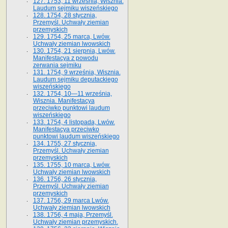
127. 1753, 11 września, Wisznia.
Laudum sejmiku wiszeńskiego
128. 1754, 28 stycznia,
Przemyśl. Uchwały ziemian
przemyskich
129. 1754, 25 marca, Lwów.
Uchwały ziemian lwowskich
130. 1754, 21 sierpnia, Lwów.
Manifestacya z powodu
zerwania sejmiku
131. 1754, 9 września, Wisznia.
Laudum sejmiku deputackiego
wiszeńskiego
132. 1754, 10—11 września,
Wisznia. Manifestacya
przeciwko punktowi laudum
wiszeńskiego
133. 1754, 4 listopada, Lwów.
Manifestacya przeciwko
punktowi laudum wiszeńskiego
134. 1755, 27 stycznia,
Przemyśl. Uchwały ziemian
przemyskich
135. 1755, 10 marca, Lwów.
Uchwały ziemian lwowskich
136. 1756, 26 stycznia,
Przemyśl. Uchwały ziemian
przemyskich
137. 1756, 29 marca Lwów.
Uchwały ziemian lwowskich
138. 1756, 4 maja, Przemyśl.
Uchwały ziemian przemyskich.