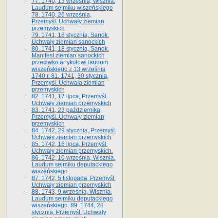
77. 1740, 13 września, Wisznia.
Laudum sejmiku wiszeńskiego
78. 1740, 26 września,
Przemyśl. Uchwały ziemian
przemyskich
79. 1741, 18 stycznia, Sanok.
Uchwały ziemian sanockich
80. 1741, 18 stycznia, Sanok.
Manifest ziemian sanockich
przeciwko artykułowi laudum
wiszeńskiego z 13 wrze­śnia
1740 r. 81. 1741, 30 stycznia,
Przemyśl. Uchwała ziemian
przemyskich
82. 1741, 17 lipca, Przemyśl.
Uchwały ziemian przemyskich
83. 1741, 23 października,
Przemyśl. Uchwały ziemian
przemyskich
84. 1742, 29 stycznia, Przemyśl.
Uchwały ziemian przemyskich
85. 1742, 16 lipca, Przemyśl.
Uchwały ziemian przemyskich.
86. 1742, 10 września, Wisznia.
Laudum sejmiku deputackiego
wiszeńskiego
87. 1742, 5 listopada, Przemyśl.
Uchwały ziemian przemyskich
88. 1743, 9 września, Wisznia.
Laudum sejmiku deputackiego
wiszeńskiego. 89. 1744, 28
stycznia, Przemyśl. Uchwały