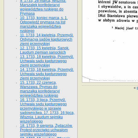
9. 1733, 26 marca, Wisznia.
Marszałek konfederacyi
województwa ruskiego do
Prymasa
10. 1733, koniec marca, s. 1.
Odpowiedź prymasa na list
marszałka województwa
ruskiego
11. 1733, 14 kwietnia, Przemyśl.
Ordynacya sądów kapturowych
ziemi przemyskiej
12. 1733, 15 kwietnia, Sanok.
Laudum ziemian sanockich
13. 1733, 18 kwietnia, Przemyśl.
Uchwała sądu kapturowego
ziemi przemyskiej
14. 1733, 18 kwietnia, Przemyśl.
Uchwała sądu kapturowego
ziemi przemyskiej
15. 1733, 22 czerwca,
Warszawa. Prymas do
«
marszałka konfederacyi
województwa ruskiego
16. 1733, 3 lipca, Przemyśl.
Uchwała sądu kapturowego
przemyskiego w sprawie
sądownictwa. 17. 1733, 16 lipca,
Wisznia. Laudum sejmiku
wiszeńskiego
18. 1733, 9 sierpnia, Żydaczów.
Protest przeciwko uchwałom
sejmiku wiszeńskiego