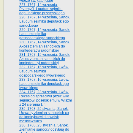
wierze św. ka­tolickiej
227. 1767, 14 września,
Przemyśl. Laudum sejmiku
deputackiego przemyskiego
228. 1767, 14 września, Sanok.
Laudum sejmiku deputackiego
sanockiego
229. 1767, 14 września, Sanok.
Laudum sejmiku
gospodarskiego sanockiego
230. 1767, 14 września, Sanok.
Akces ziemian sanockich do
konfederacyi radomskiej
231. 1767, 15 września, Sanok.
Akces ziemian sanockich do
konfederacyi radomskiej
232. 1767, 16 września, Lwów.
Laudum sejmiku
gospodarskiego lwowskiego
233. 1767, 16 września, Lwów.
Laudum sejmiku deputackiego
lwowskiego
234. 1767, 23 września, Lwów.
Reces od sprzeciwu przeciwko
sejmikowi poselskiemu w Wiszni
z 24 sierpnia t. r.
235. 1768, 25 stycznia, Sanok.
Uchwały ziemian sanockich co
do kontrybucyi dla wojsk
moskiewskich
236. 1768, 25 stycznia, Sanok.
Ziemianie sanoccy odsyłają do