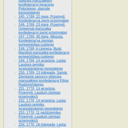
obierają marszałkiem
konfederacyi Ignacego
Potockiego, starostę
kaniowskiego
245. 1769, 22 maja, Przemyśl.
Konfederacya ziemi przemyskiej
246. 1769, 23 maja, Przemyśl.
Uniwersał marszałka
konfederacyi ziemi przemyskiej
247. 1769, 30 maja, Wisznia.
Konfederacya ziemian
województwa ruskiego
248. 1769, 6 czerwca, Busk.
Manifest marszałka konfederacyi
województwa ruskiego
249. 1769, 14 września, Lwów.
Laudum sejmiku
gospodarskiego lwowskiego
250. 1769, 13 listopada, Sanok.
Ziemianie sanoccy obierają
marszałkiem konfederacyi Filipa
Radzimińskiego
251. 1770, 14 września,
Przemyśl. Laudum ziemian
przemyskich
252. 1770, 14 września, Lwów.
Laudum sejmiku
gospodarskiego lwowskiego
253. 1770, 11 października,
Przemyśl. Laudum ziemian
przemyskich
254. 1770, 16 listopada, Lwów.