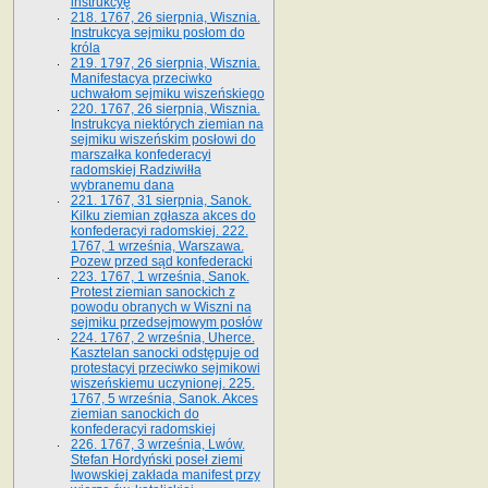
instrukcyę
218. 1767, 26 sierpnia, Wisznia.
Instrukcya sejmiku posłom do
króla
219. 1797, 26 sierpnia, Wisznia.
Manifestacya przeciwko
uchwałom sejmiku wiszeńskiego
220. 1767, 26 sierpnia, Wisznia.
Instrukcya niektórych ziemian na
sejmiku wiszeńskim posłowi do
marszałka konfe­deracyi
radomskiej Radziwiłła
wybranemu dana
221. 1767, 31 sierpnia, Sanok.
Kilku ziemian zgłasza akces do
konfederacyi radomskiej. 222.
1767, 1 września, Warszawa.
Pozew przed sąd konfederacki
223. 1767, 1 września, Sanok.
Protest ziemian sanockich z
powodu obranych w Wiszni na
sejmiku przedsejmo­wym posłów
224. 1767, 2 września, Uherce.
Kasztelan sanocki odstępuje od
protestacyi przeciwko sejmikowi
wiszeńskiemu uczynionej. 225.
1767, 5 września, Sanok. Akces
ziemian sanockich do
konfederacyi radomskiej
226. 1767, 3 września, Lwów.
Stefan Hordyński poseł ziemi
lwowskiej zakłada manifest przy