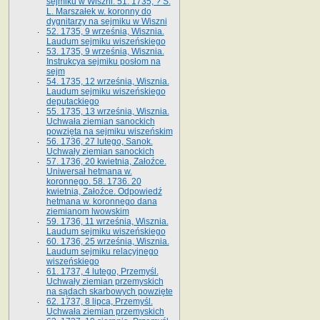
sejmiku w Wiszni. 51. 1735, ? S.
L. Marszałek w. koronny do
dygnitarzy na sejmiku w Wiszni
52. 1735, 9 września, Wisznia.
Laudum sejmiku wiszeńskiego
53. 1735, 9 września, Wisznia.
Instrukcya sejmiku posłom na
sejm
54. 1735, 12 września, Wisznia.
Laudum sejmiku wiszeńskiego
deputackiego
55. 1735, 13 września, Wisznia.
Uchwała ziemian sanockich
powzięta na sejmiku wiszeńskim
56. 1736, 27 lutego, Sanok.
Uchwały ziemian sanockich
57. 1736, 20 kwietnia, Załoźce.
Uniwersał hetmana w.
koronnego. 58. 1736. 20
kwietnia, Załoźce. Odpowiedź
hetmana w. koronnego dana
ziemianom lwowskim
59. 1736, 11 września, Wisznia.
Laudum sejmiku wiszeńskiego
60. 1736, 25 września, Wisznia.
Laudum sejmiku relacyjnego
wiszeńskiego
61. 1737, 4 lutego, Przemyśl.
Uchwały ziemian przemyskich
na sądach skarbowych powzięte
62. 1737, 8 lipca, Przemyśl.
Uchwała ziemian przemyskich