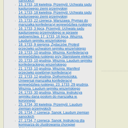
sanockich
13. 1733, 18 kwietnia, Przemyśl. Uchwała sądu
kapturowego ziemi przemyskiej
14. 1733, 18 kwietnia, Przemyśl. Uchwała sądu
kapturowego ziemi przemyskiej
15. 1733, 22 czerwca, Warszawa. Prymas do
marszałka konfederacyi województwa ruskiego
16. 1733, 3 lipca, Przemyśl. Uchwała sądu
kapturowego przemyskiego w sprawie
sądownictwa. 17. 1733, 16 lipca, Wisznia.
Laudum sejmiku wiszeńskiego
18. 1733, 9 sierpnia, Żydaczów. Protest
przeciwko uchwałom sejmiku wiszeńskiego
19. 1733, 10 grudnia, Wisznia. Konfederacya
województwa ruskiego przy Stanisławie elekcie
20. 1733, 10 grudnia, Wisznia. Laudum sejmiku
konfederackiego wiszeńskiego
21. 1733, 10 grudnia, Wisznia. Manifest
przeciwko powtórnej konfederacyi
22. 1733, 12 grudnia, Dołhomościska.
Uniwersał marszałka konfederacyi
województwa ruskiego. 23. 1733, 29 grudnia,
Wisznia. Laudum sejmiku wiszeńskiego
24. 1733, 30 grudnia, Wisznia. Instrukcya
sejmiku dana posłom do marszałka w.
koronnego
25. 1734, 30 kwietnia, Przemyśl. Laudum
ziemian przemyskich
26. 1734, 7 czerwca, Sanok. Laudum ziemian
sanockich
27. 1734, 7 czerwca, Sanok. Instrukcya dla
komisarza do zlustrowania chorągwi