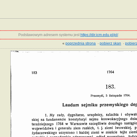
Podstawowym adresem systemu jest
https://dir.icm.edu.pl/pl/
.
«
poprzednia strona
·
pobierz skan
·
pobierz