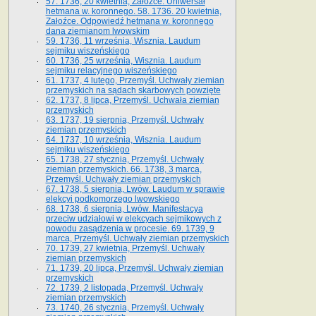
57. 1736, 20 kwietnia, Załoźce. Uniwersał
hetmana w. koronnego. 58. 1736. 20 kwietnia,
Załoźce. Odpowiedź hetmana w. koronnego
dana ziemianom lwowskim
59. 1736, 11 września, Wisznia. Laudum
sejmiku wiszeńskiego
60. 1736, 25 września, Wisznia. Laudum
sejmiku relacyjnego wiszeńskiego
61. 1737, 4 lutego, Przemyśl. Uchwały ziemian
przemyskich na sądach skarbowych powzięte
62. 1737, 8 lipca, Przemyśl. Uchwała ziemian
przemyskich
63. 1737, 19 sierpnia, Przemyśl. Uchwały
ziemian przemyskich
64. 1737, 10 września, Wisznia. Laudum
sejmiku wiszeńskiego
65. 1738, 27 stycznia, Przemyśl. Uchwały
ziemian przemyskich­­. 66. 1738, 3 marca,
Przemyśl. Uchwały ziemian przemyskich­
67. 1738, 5 sierpnia, Lwów. Laudum w sprawie
elekcyi podkomorzego lwowskiego
68. 1738, 6 sierpnia, Lwów. Manifestacya
przeciw udziałowi w elekcyach sejmikowych z
powodu zasądzenia w procesie. 69. 1739, 9
marca, Przemyśl. Uchwały ziemian przemyskich
70. 1739, 27 kwietnia, Przemyśl. Uchwały
ziemian przemyskich
71. 1739, 20 lipca, Przemyśl. Uchwały ziemian
przemyskich
72. 1739, 2 listopada, Przemyśl. Uchwały
ziemian przemyskich
73. 1740, 26 stycznia, Przemyśl. Uchwały