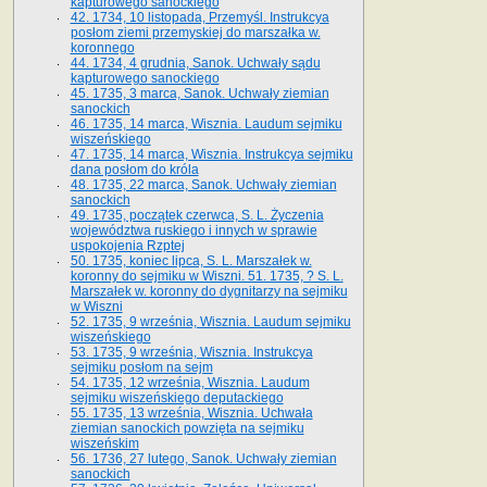
kapturowego sanockiego
42. 1734, 10 listopada, Przemyśl. Instrukcya
posłom ziemi przemyskiej do marszałka w.
koronnego
44. 1734, 4 grudnia, Sanok. Uchwały sądu
kapturowego sanockiego
45. 1735, 3 marca, Sanok. Uchwały ziemian
sanockich
46. 1735, 14 marca, Wisznia. Laudum sejmiku
wiszeńskiego
47. 1735, 14 marca, Wisznia. Instrukcya sejmiku
dana posłom do króla
48. 1735, 22 marca, Sanok. Uchwały ziemian
sanockich
49. 1735, początek czerwca, S. L. Życzenia
województwa ruskiego i innych w sprawie
uspokojenia Rzptej
50. 1735, koniec lipca, S. L. Marszałek w.
koronny do sejmiku w Wiszni. 51. 1735, ? S. L.
Marszałek w. koronny do dygnitarzy na sejmiku
w Wiszni
52. 1735, 9 września, Wisznia. Laudum sejmiku
wiszeńskiego
53. 1735, 9 września, Wisznia. Instrukcya
sejmiku posłom na sejm
54. 1735, 12 września, Wisznia. Laudum
sejmiku wiszeńskiego deputackiego
55. 1735, 13 września, Wisznia. Uchwała
ziemian sanockich powzięta na sejmiku
wiszeńskim
56. 1736, 27 lutego, Sanok. Uchwały ziemian
sanockich