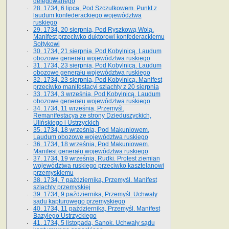
delegowanego
28. 1734, 6 lipca, Pod Szczutkowem. Punkt z
laudum konfederackiego województwa
ruskiego
29. 1734, 20 sierpnia, Pod Ryszkową Wolą.
Manifest przeciwko duktorowi konfederackiemu
Sołtykowi
30. 1734, 21 sierpnia, Pod Kobylnicą. Laudum
obozowe generału województwa ruskiego
31. 1734, 23 sierpnia, Pod Kobylnicą. Laudum
obozowe generału województwa ruskiego
32. 1734, 23 sierpnia, Pod Kobylnicą. Manifest
przeciwko manifestacyi szlachty z 20 sierpnia
33. 1734, 3 września, Pod Kobylnicą. Laudum
obozowe generału województwa ruskiego
34. 1734, 11 września, Przemyśl.
Remanifestacya ze strony Dzieduszyckich,
Ulińskiego i Ustrzyckich
35. 1734, 18 września, Pod Makuniowem.
Laudum obozowe województwa ruskiego
36. 1734, 18 września, Pod Makuniowem.
Manifest generału województwa ruskiego
37. 1734, 19 września, Rudki. Protest ziemian
województwa ruskiego przeciwko kasztelanowi
przemyskiemu
38. 1734, 7 października, Przemyśl. Manifest
szlachty przemyskiej
39. 1734, 9 października, Przemyśl. Uchwały
sądu kapturowego przemyskiego
40. 1734, 11 października, Przemyśl. Manifest
Bazylego Ustrzyckiego
41. 1734, 5 listopada, Sanok. Uchwały sądu