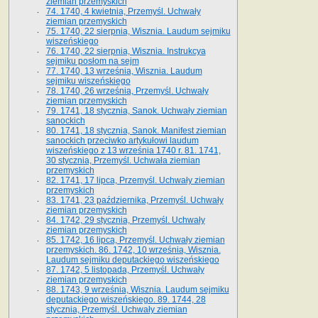
ziemian przemyskich
74. 1740, 4 kwietnia, Przemyśl. Uchwały
ziemian przemyskich
75. 1740, 22 sierpnia, Wisznia. Laudum sejmiku
wiszeńskiego
76. 1740, 22 sierpnia, Wisznia. Instrukcya
sejmiku posłom na sejm
77. 1740, 13 września, Wisznia. Laudum
sejmiku wiszeńskiego
78. 1740, 26 września, Przemyśl. Uchwały
ziemian przemyskich
79. 1741, 18 stycznia, Sanok. Uchwały ziemian
sanockich
80. 1741, 18 stycznia, Sanok. Manifest ziemian
sanockich przeciwko artykułowi laudum
wiszeńskiego z 13 wrze­śnia 1740 r. 81. 1741,
30 stycznia, Przemyśl. Uchwała ziemian
przemyskich
82. 1741, 17 lipca, Przemyśl. Uchwały ziemian
przemyskich
83. 1741, 23 października, Przemyśl. Uchwały
ziemian przemyskich
84. 1742, 29 stycznia, Przemyśl. Uchwały
ziemian przemyskich
85. 1742, 16 lipca, Przemyśl. Uchwały ziemian
przemyskich. 86. 1742, 10 września, Wisznia.
Laudum sejmiku deputackiego wiszeńskiego
87. 1742, 5 listopada, Przemyśl. Uchwały
ziemian przemyskich
88. 1743, 9 września, Wisznia. Laudum sejmiku
deputackiego wiszeńskiego. 89. 1744, 28
stycznia, Przemyśl. Uchwały ziemian