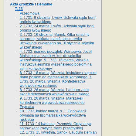
Akta grodzkie i ziemskie
T. 23
Przedmowa
1. 1731, 9 stycznia, Lwów. Uchwała sądu boni
ordinis lwowskiego
2. 1732, 24 marca, Lwów. Uchwała sądu boni
ordinis lwowskiego
3. 1733, 16 stycznia, Sanok. Kilku szlachty
sanockiej zakłada manifest przeciwko
uchwałom zwołanego na 16 stycz­nia sejmiku
wiszeńskiego
4. 1733, marzec początek, Warszawa. Józef
Mniszek marszałek w. kor. do sejmiku
wiszeńskiego. 5. 1733, 16 marca, Wisznia.
Instrukcya sejmiku wiszeńskiego posłom na
sejm konwokacyjny
6. 1733, 18 marca, Wisznia. Instrukcya sejmiku
dana posłom do marszałka w. koronnego. 7.
1733, 20 marca, Wisznia. Konfederacya
województwa ruskiego
8. 1733, 26 marca, Wisznia. Laudum ziem
skonfederowanych województwa ruskiego
9. 1733, 26 marca, Wisznia. Marszałek
konfederacyi województwa ruskiego do
Prymasa
10. 1733, koniec marca, s. 1. Odpowiedź
prymasa na list marszałka województwa
ruskiego
11. 1733, 14 kwietnia, Przemyśl. Ordynacya
sądów kapturowych ziemi przemyskiej
12. 1733, 15 kwietnia, Sanok. Laudum ziemian