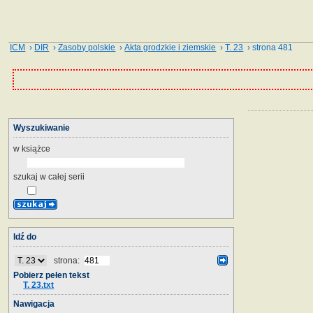
ICM
›
DIR
›
Zasoby polskie
›
Akta grodzkie i ziemskie
›
T. 23
› strona 481
Wyszukiwanie
w książce
szukaj w całej serii
Idź do
strona:
Pobierz pełen tekst
T. 23.txt
Nawigacja