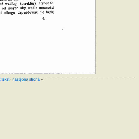
 tekst
·
następna strona
»