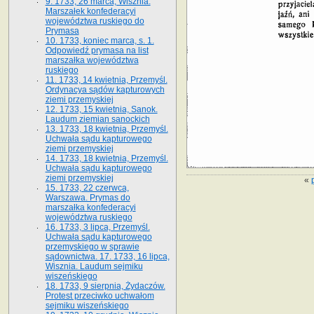
9. 1733, 26 marca, Wisznia.
Marszałek konfederacyi
województwa ruskiego do
Prymasa
10. 1733, koniec marca, s. 1.
Odpowiedź prymasa na list
marszałka województwa
ruskiego
11. 1733, 14 kwietnia, Przemyśl.
Ordynacya sądów kapturowych
ziemi przemyskiej
12. 1733, 15 kwietnia, Sanok.
Laudum ziemian sanockich
13. 1733, 18 kwietnia, Przemyśl.
Uchwała sądu kapturowego
ziemi przemyskiej
14. 1733, 18 kwietnia, Przemyśl.
Uchwała sądu kapturowego
ziemi przemyskiej
«
15. 1733, 22 czerwca,
Warszawa. Prymas do
marszałka konfederacyi
województwa ruskiego
16. 1733, 3 lipca, Przemyśl.
Uchwała sądu kapturowego
przemyskiego w sprawie
sądownictwa. 17. 1733, 16 lipca,
Wisznia. Laudum sejmiku
wiszeńskiego
18. 1733, 9 sierpnia, Żydaczów.
Protest przeciwko uchwałom
sejmiku wiszeńskiego