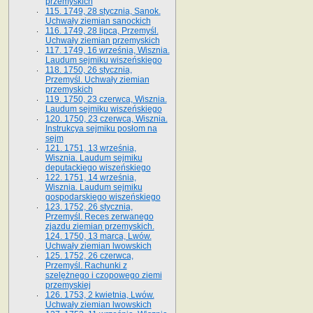
przemyskich
115. 1749, 28 stycznia, Sanok.
Uchwały ziemian sanockich
116. 1749, 28 lipca, Przemyśl.
Uchwały ziemian przemyskich
117. 1749, 16 września, Wisznia.
Laudum sejmiku wiszeńskiego
118. 1750, 26 stycznia,
Przemyśl. Uchwały ziemian
przemyskich
119. 1750, 23 czerwca, Wisznia.
Laudum sejmiku wiszeńskiego
120. 1750, 23 czerwca, Wisznia.
Instrukcya sejmiku posłom na
sejm
121. 1751, 13 września,
Wisznia. Laudum sejmiku
deputackiego wiszeńskiego
122. 1751, 14 września,
Wisznia. Laudum sejmiku
gospodarskiego wiszeńskiego
123. 1752, 26 stycznia,
Przemyśl. Reces zerwanego
zjazdu ziemian przemyskich.
124. 1750, 13 marca, Lwów.
Uchwały ziemian lwowskich
125. 1752, 26 czerwca,
Przemyśl. Rachunki z
szelężnego i czopowego ziemi
przemyskiej
126. 1753, 2 kwietnia, Lwów.
Uchwały ziemian lwowskich