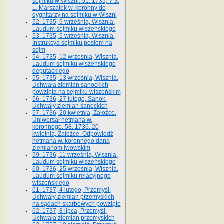
sejmiku w Wiszni. 51. 1735, ? S.
L. Marszałek w. koronny do
dygnitarzy na sejmiku w Wiszni
52. 1735, 9 września, Wisznia.
Laudum sejmiku wiszeńskiego
53. 1735, 9 września, Wisznia.
Instrukcya sejmiku posłom na
sejm
54. 1735, 12 września, Wisznia.
Laudum sejmiku wiszeńskiego
deputackiego
55. 1735, 13 września, Wisznia.
Uchwała ziemian sanockich
powzięta na sejmiku wiszeńskim
56. 1736, 27 lutego, Sanok.
Uchwały ziemian sanockich
57. 1736, 20 kwietnia, Załoźce.
Uniwersał hetmana w.
koronnego. 58. 1736. 20
kwietnia, Załoźce. Odpowiedź
hetmana w. koronnego dana
ziemianom lwowskim
59. 1736, 11 września, Wisznia.
Laudum sejmiku wiszeńskiego
60. 1736, 25 września, Wisznia.
Laudum sejmiku relacyjnego
wiszeńskiego
61. 1737, 4 lutego, Przemyśl.
Uchwały ziemian przemyskich
na sądach skarbowych powzięte
62. 1737, 8 lipca, Przemyśl.
Uchwała ziemian przemyskich