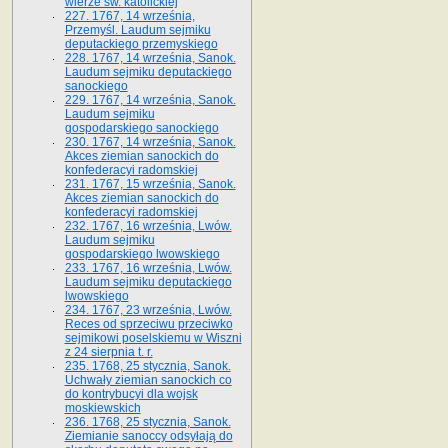
wierze św. ka­tolickiej
227. 1767, 14 września,
Przemyśl. Laudum sejmiku
deputackiego przemyskiego
228. 1767, 14 września, Sanok.
Laudum sejmiku deputackiego
sanockiego
229. 1767, 14 września, Sanok.
Laudum sejmiku
gospodarskiego sanockiego
230. 1767, 14 września, Sanok.
Akces ziemian sanockich do
konfederacyi radomskiej
231. 1767, 15 września, Sanok.
Akces ziemian sanockich do
konfederacyi radomskiej
232. 1767, 16 września, Lwów.
Laudum sejmiku
gospodarskiego lwowskiego
233. 1767, 16 września, Lwów.
Laudum sejmiku deputackiego
lwowskiego
234. 1767, 23 września, Lwów.
Reces od sprzeciwu przeciwko
sejmikowi poselskiemu w Wiszni
z 24 sierpnia t. r.
235. 1768, 25 stycznia, Sanok.
Uchwały ziemian sanockich co
do kontrybucyi dla wojsk
moskiewskich
236. 1768, 25 stycznia, Sanok.
Ziemianie sanoccy odsyłają do