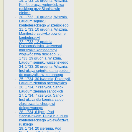
19. 1733, 10 grudnia, Wisznia.
Konfederacya województwa
ruskiego przy Stanisławie
elekcie
20. 1733, 10 grudnia, Wisznia.
Laudum sejmiku
konfederackiego wiszeńskiego
21. 1733, 10 grudnia, Wisznia.
Manifest przeciwko powtórnej
konfederacyi
22. 1733, 12 grudnia,
Dołhomościska. Uniwersał
marszałka konfederacyi
województwa ruskiego. 23.
1733, 29 grudnia, Wisznia.
Laudum sejmiku wiszeńskiego
24. 1733, 30 grudnia, Wisznia.
Instrukcya sejmiku dana posłom
do marszałka w. koronnego
25. 1734, 30 kwietnia, Przemyśl.
Laudum ziemian przemyskich
26. 1734, 7 czerwca, Sanok.
Laudum ziemian sanockich
27. 1734, 7 czerwca, Sanok.
Instrukcya dla komisarza do
zlustrowania chorągwi
delegowanego
28. 1734, 6 lipca, Pod
Szczutkowem. Punkt z laudum
konfederackiego województwa
ruskiego
29. 1734, 20 sierpnia, Pod