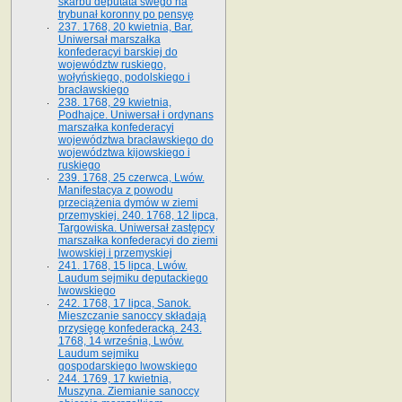
skarbu deputata swego na
trybunał koronny po pensyę
237. 1768, 20 kwietnia, Bar.
Uniwersał marszałka
konfederacyi barskiej do
województw ruskiego,
wołyńskiego, podolskiego i
bracławskiego
238. 1768, 29 kwietnia,
Podhajce. Uniwersał i ordynans
marszałka konfederacyi
województwa bracławskiego do
wo­jewództwa kijowskiego i
ruskiego
239. 1768, 25 czerwca, Lwów.
Manifestacya z powodu
przeciążenia dymów w ziemi
przemyskiej. 240. 1768, 12 lipca,
Targowiska. Uniwersał zastępcy
marszałka konfederacyi do ziemi
lwowskiej i przemyskiej
241. 1768, 15 lipca, Lwów.
Laudum sejmiku deputackiego
lwowskiego
242. 1768, 17 lipca, Sanok.
Mieszczanie sanoccy składają
przysięgę konfederacką. 243.
1768, 14 września, Lwów.
Laudum sejmiku
gospodarskiego lwowskiego
244. 1769, 17 kwietnia,
Muszyna. Ziemianie sanoccy