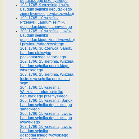
deputackiego przemyskiego
198. 1765, 9 września, Lwów.
Laudum sejmiku deputackiego
ziemi lwowskiej i żydaczowskiej
199. 1765, 10 września,
Przemyśl. Laudum sejmiku
gospodarskiego przemyskiego
200. 1765, 10 września, Lwów.
Laudum sejmiku
gospodarskiego ziemi lwowskiej
i powiatu żydaczowskiego
201. 1766, 30 czerwca, Sanok.
Laudum elekcyjne
podkomorzego sanockiego
202. 1766, 25 sierpnia, Wisznia.
Laudum sejmiku poselskiego
wiszeńskiego
203. 1766, 25 sierpnia, Wisznia.
Instrukcya sejmiku posłom na
sejm
204. 1766, 15 września,
Wisznia. Laudum sejmiku
deputackiego przemyskiego
205. 1766, 15 września, Sanok.
Laudum sejmiku deputackiego
sanockiego
206. 1766, 15 września, Lwów.
Laudum sejmiku deputackiego
lwowskiego
207. 1766, 16 września, Lwów.
Laudum sejmiku
gospodarskiego lwowskiego