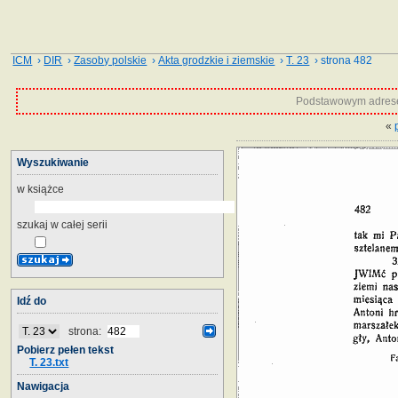
ICM
›
DIR
›
Zasoby polskie
›
Akta grodzkie i ziemskie
›
T. 23
› strona 482
Podstawowym adrese
«
Wyszukiwanie
w książce
szukaj w całej serii
Idź do
strona:
Pobierz pełen tekst
T. 23.txt
Nawigacja