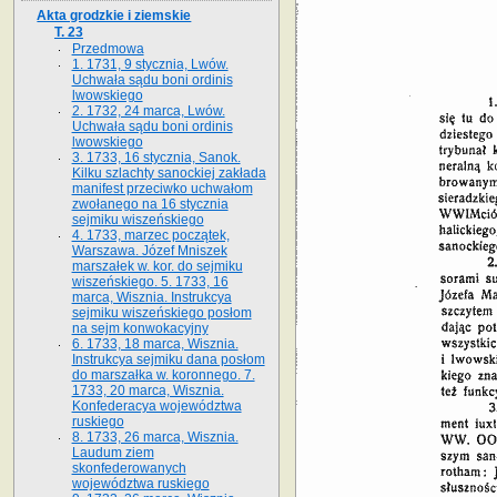
Akta grodzkie i ziemskie
T. 23
Przedmowa
1. 1731, 9 stycznia, Lwów.
Uchwała sądu boni ordinis
lwowskiego
2. 1732, 24 marca, Lwów.
Uchwała sądu boni ordinis
lwowskiego
3. 1733, 16 stycznia, Sanok.
Kilku szlachty sanockiej zakłada
manifest przeciwko uchwałom
zwołanego na 16 stycz­nia
sejmiku wiszeńskiego
4. 1733, marzec początek,
Warszawa. Józef Mniszek
marszałek w. kor. do sejmiku
wiszeńskiego. 5. 1733, 16
marca, Wisznia. Instrukcya
sejmiku wiszeńskiego posłom
na sejm konwokacyjny
6. 1733, 18 marca, Wisznia.
Instrukcya sejmiku dana posłom
do marszałka w. koronnego. 7.
1733, 20 marca, Wisznia.
Konfederacya województwa
ruskiego
8. 1733, 26 marca, Wisznia.
Laudum ziem
skonfederowanych
województwa ruskiego