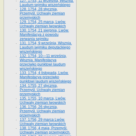
127. 1753, 11 września, Wisznia.
Laudum sejmiku wiszeńskiego
128. 1754, 28 stycznia,
Przemyśl. Uchwały ziemian
przemyskich
129. 1754, 25 marca, Lwów.
Uchwały ziemian lwowskich
130. 1754, 21 sierpnia, Lwów.
Manifestacya z powodu
zerwania sejmiku
131. 1754, 9 września, Wisznia.
Laudum sejmiku deputackiego
wiszeńskiego
132. 1754, 10—11 września,
Wisznia. Manifestacya
przeciwko punktowi laudum
wiszeńskiego
133. 1754, 4 listopada, Lwów.
Manifestacya przeciwko
punktowi laudum wiszeńskiego
134. 1755, 27 stycznia,
Przemyśl. Uchwały ziemian
przemyskich
135. 1755, 10 marca, Lwów.
Uchwały ziemian lwowskich
136. 1756, 26 stycznia,
Przemyśl. Uchwały ziemian
przemyskich
137. 1756, 29 marca Lwów.
Uchwały ziemian lwowskich
138. 1756, 4 maja, Przemyśl.
Uchwały ziemian przemyskich.