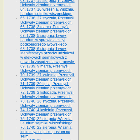
63. 1737, 19 sierpnia, Przemyśl.
Uchwały ziemian przemyskich
64. 1737, 10 września, Wisznia.
Laudum sejmiku wiszeńskiego
65. 1738, 27 stycznia, Przemyśl.
Uchwały ziemian przemyskich­­.
66. 1738, 3 marca, Przemyśl.
Uchwały ziemian przemyskich­
67. 1738, 5 sierpnia, Lwów.
Laudum w sprawie elekcyi
podkomorzego lwowskiego
68. 1738, 6 sierpnia, Lwów.
Manifestacya przeciw udziałowi
w elekcyach sejmikowych z
powodu zasądzenia w procesie.
69. 1739, 9 marca, Przemyśl.
Uchwały ziemian przemyskich
70. 1739, 27 kwietnia, Przemyśl.
Uchwały ziemian przemyskich
71. 1739, 20 lipca, Przemyśl.
Uchwały ziemian przemyskich
72. 1739, 2 listopada, Przemyśl.
Uchwały ziemian przemyskich
73. 1740, 26 stycznia, Przemyśl.
Uchwały ziemian przemyskich
74. 1740, 4 kwietnia, Przemyśl.
Uchwały ziemian przemyskich
75. 1740, 22 sierpnia, Wisznia.
Laudum sejmiku wiszeńskiego
76. 1740, 22 sierpnia, Wisznia.
Instrukcya sejmiku posłom na
sejm