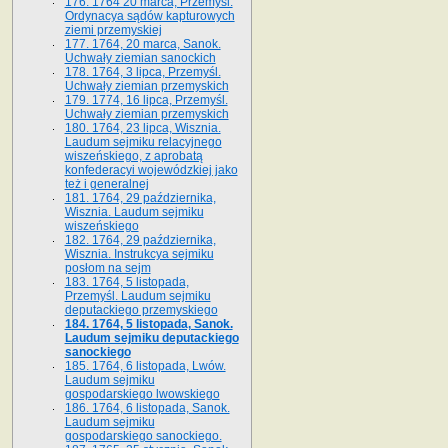
176. 1764 20 marca, Przemyśl.
Ordynacya sądów kapturowych
ziemi przemyskiej
177. 1764, 20 marca, Sanok.
Uchwały ziemian sanockich
178. 1764, 3 lipca, Przemyśl.
Uchwały ziemian przemyskich
179. 1774, 16 lipca, Przemyśl.
Uchwały ziemian przemyskich
180. 1764, 23 lipca, Wisznia.
Laudum sejmiku relacyjnego
wiszeńskiego, z aprobatą
konfederacyi wojewódzkiej jako
też i generalnej
181. 1764, 29 października,
Wisznia. Laudum sejmiku
wiszeńskiego
182. 1764, 29 października,
Wisznia. Instrukcya sejmiku
posłom na sejm
183. 1764, 5 listopada,
Przemyśl. Laudum sejmiku
deputackiego przemyskiego
184. 1764, 5 listopada, Sanok.
Laudum sejmiku deputackiego
sanockiego
185. 1764, 6 listopada, Lwów.
Laudum sejmiku
gospodarskiego lwowskiego
186. 1764, 6 listopada, Sanok.
Laudum sejmiku
gospodarskiego sanockiego.