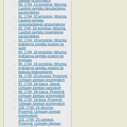
ziemian przemyskich
90. 1744, 14 września, Wisznia.
Laudum sejmiku deputackiego
wiszeńskiego
91. 1744, 15 września, Wisznia.
Laudum sejmiku
gospodarskiego wiszeńskiego
92. l744, 16 września, Wisznia.
Laudum sejmiku poselskiego
wiszeńskiego
93. 1744, 16 września, Wisznia.
Instrukcya sejmiku posłom na
sejm
94. 1744, 16 września, Wisznia.
Instrukcya sejmiku posłom do
prymasa
95. 1744, 16 września, Wisznia.
Instrukcya sejmiku posłom do
biskupa krakowskiego
96. 1745, 25 stycznia, Przemyśl.
Uchwały ziemian przemyskich
97. 1744, 18 marca, Sanok.
Uchwały ziemian sanockich
98. 1745, 29 marca, Przemyśl.
Uchwały ziemian przemyskich
99. 1745, 19 lipca, Przemyśl.
Uchwały ziemian przemyskich
100. 1746, 24 stycznia,
Przemyśl. Uchwały ziemian
przemyskich
101. 1746, 25 czerwca,
Przemyśl. Uchwały ziemian