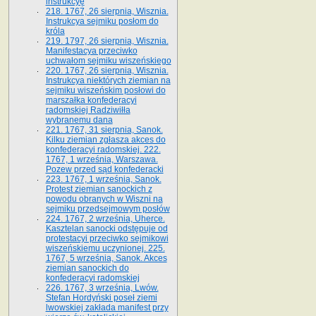
instrukcyę
218. 1767, 26 sierpnia, Wisznia.
Instrukcya sejmiku posłom do
króla
219. 1797, 26 sierpnia, Wisznia.
Manifestacya przeciwko
uchwałom sejmiku wiszeńskiego
220. 1767, 26 sierpnia, Wisznia.
Instrukcya niektórych ziemian na
sejmiku wiszeńskim posłowi do
marszałka konfe­deracyi
radomskiej Radziwiłła
wybranemu dana
221. 1767, 31 sierpnia, Sanok.
Kilku ziemian zgłasza akces do
konfederacyi radomskiej. 222.
1767, 1 września, Warszawa.
Pozew przed sąd konfederacki
223. 1767, 1 września, Sanok.
Protest ziemian sanockich z
powodu obranych w Wiszni na
sejmiku przedsejmo­wym posłów
224. 1767, 2 września, Uherce.
Kasztelan sanocki odstępuje od
protestacyi przeciwko sejmikowi
wiszeńskiemu uczynionej. 225.
1767, 5 września, Sanok. Akces
ziemian sanockich do
konfederacyi radomskiej
226. 1767, 3 września, Lwów.
Stefan Hordyński poseł ziemi
lwowskiej zakłada manifest przy