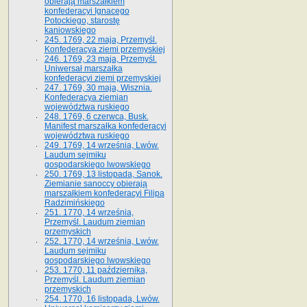
obierają marszałkiem
konfederacyi Ignacego
Potockiego, starostę
kaniowskiego
245. 1769, 22 maja, Przemyśl.
Konfederacya ziemi przemyskiej
246. 1769, 23 maja, Przemyśl.
Uniwersał marszałka
konfederacyi ziemi przemyskiej
247. 1769, 30 maja, Wisznia.
Konfederacya ziemian
województwa ruskiego
248. 1769, 6 czerwca, Busk.
Manifest marszałka konfederacyi
województwa ruskiego
249. 1769, 14 września, Lwów.
Laudum sejmiku
gospodarskiego lwowskiego
250. 1769, 13 listopada, Sanok.
Ziemianie sanoccy obierają
marszałkiem konfederacyi Filipa
Radzimińskiego
251. 1770, 14 września,
Przemyśl. Laudum ziemian
przemyskich
252. 1770, 14 września, Lwów.
Laudum sejmiku
gospodarskiego lwowskiego
253. 1770, 11 października,
Przemyśl. Laudum ziemian
przemyskich
254. 1770, 16 listopada, Lwów.