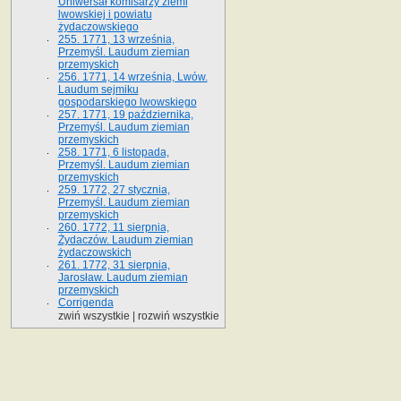
Uniwersał komisarzy ziemi
lwowskiej i powiatu
żydaczowskiego
255. 1771, 13 września,
Przemyśl. Laudum ziemian
przemyskich
256. 1771, 14 września, Lwów.
Laudum sejmiku
gospodarskiego lwowskiego
257. 1771, 19 października,
Przemyśl. Laudum ziemian
przemyskich
258. 1771, 6 listopada,
Przemyśl. Laudum ziemian
przemyskich
259. 1772, 27 stycznia,
Przemyśl. Laudum ziemian
przemyskich
260. 1772, 11 sierpnia,
Żydaczów. Laudum ziemian
żydaczowskich
261. 1772, 31 sierpnia,
Jarosław. Laudum ziemian
przemyskich
Corrigenda
zwiń wszystkie
|
rozwiń wszystkie