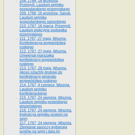
208. 1766, 16 września,
Przemyśl. Laudum sejmiku
gospodarskiego przemyskiego
209. 1766, 16 września, Sanok.
Laudum sejmiku
gospodarskiego sanockiego
210. 1767, 16 marca, Przemyśl.
Laudum elekcyjne podsędka
przemyskiego
211. 1767, 27 maja, Wisznia.
Konfederacya województwa
ruskiego
212. 1767, 27 maja, Wisznia.
Uniwersał marszałka
konfederacyi województwa
ruskiego
213. 1767, 28 maja, Wisznia.
Akces szlachty drobnej do
konfederacyi generału
województwa ruskiego
214. 1767, 4 czerwca, Wisznia.
Laudum sejmiku
konfederackiego
215. 1767, 24 sierpnia, Wisznia.
Laudum sejmiku poselskiego
wiszeńskiego
216. 1767, 24 sierpnia, Wisznia.
Instrukcya sejmiku posłom na
sejm
217. 1767, 24 sierpnia, Wisznia.
Ziemianie sanoccy wybierają
posłów na sejm i dają im