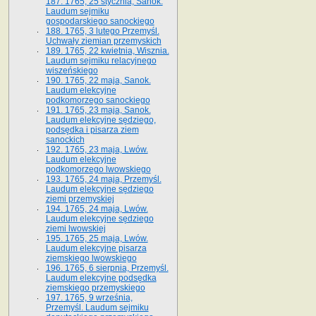
187. 1765, 25 stycznia, Sanok.
Laudum sejmiku
gospodarskiego sanockiego
188. 1765, 3 lutego Przemyśl.
Uchwały ziemian przemyskich
189. 1765, 22 kwietnia, Wisznia.
Laudum sejmiku relacyjnego
wiszeńskiego
190. 1765, 22 maja, Sanok.
Laudum elekcyjne
podkomorzego sanockiego
191. 1765, 23 maja, Sanok.
Laudum elekcyjne sędziego,
podsędka i pisarza ziem
sanockich
192. 1765, 23 maja, Lwów.
Laudum elekcyjne
podkomorzego lwowskiego
193. 1765, 24 maja, Przemyśl.
Laudum elekcyjne sędziego
ziemi przemyskiej
194. 1765, 24 maja, Lwów.
Laudum elekcyjne sędziego
ziemi lwowskiej
195. 1765, 25 maja, Lwów.
Laudum elekcyjne pisarza
ziemskiego lwowskiego
196. 1765, 6 sierpnia, Przemyśl.
Laudum elekcyjne podsędka
ziemskiego przemyskiego
197. 1765, 9 września,
Przemyśl. Laudum sejmiku