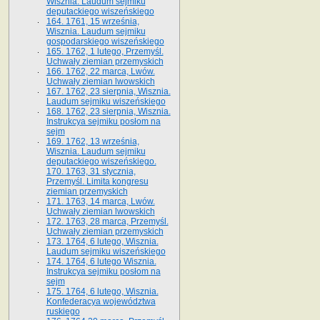
Wisznia. Laudum sejmiku
deputackiego wiszeńskiego
164. 1761, 15 września,
Wisznia. Laudum sejmiku
gospodarskiego wiszeńskiego
165. 1762, 1 lutego, Przemyśl.
Uchwały ziemian przemyskich
166. 1762, 22 marca, Lwów.
Uchwały ziemian lwowskich
167. 1762, 23 sierpnia, Wisznia.
Laudum sejmiku wiszeńskiego
168. 1762, 23 sierpnia, Wisznia.
Instrukcya sejmiku posłom na
sejm
169. 1762, 13 września,
Wisznia. Laudum sejmiku
deputackiego wiszeńskiego.
170. 1763, 31 stycznia,
Przemyśl. Limita kongresu
ziemian przemyskich
171. 1763, 14 marca, Lwów.
Uchwały ziemian lwowskich
172. 1763, 28 marca, Przemyśl.
Uchwały ziemian przemyskich
173. 1764, 6 lutego, Wisznia.
Laudum sejmiku wiszeńskiego
174. 1764, 6 lutego Wisznia.
Instrukcya sejmiku posłom na
sejm
175. 1764, 6 lutego, Wisznia.
Konfederacya województwa
ruskiego