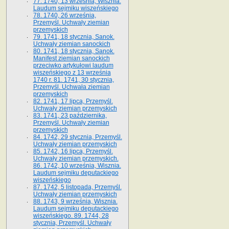
77. 1740, 13 września, Wisznia.
Laudum sejmiku wiszeńskiego
78. 1740, 26 września,
Przemyśl. Uchwały ziemian
przemyskich
79. 1741, 18 stycznia, Sanok.
Uchwały ziemian sanockich
80. 1741, 18 stycznia, Sanok.
Manifest ziemian sanockich
przeciwko artykułowi laudum
wiszeńskiego z 13 wrze­śnia
1740 r. 81. 1741, 30 stycznia,
Przemyśl. Uchwała ziemian
przemyskich
82. 1741, 17 lipca, Przemyśl.
Uchwały ziemian przemyskich
83. 1741, 23 października,
Przemyśl. Uchwały ziemian
przemyskich
84. 1742, 29 stycznia, Przemyśl.
Uchwały ziemian przemyskich
85. 1742, 16 lipca, Przemyśl.
Uchwały ziemian przemyskich.
86. 1742, 10 września, Wisznia.
Laudum sejmiku deputackiego
wiszeńskiego
87. 1742, 5 listopada, Przemyśl.
Uchwały ziemian przemyskich
88. 1743, 9 września, Wisznia.
Laudum sejmiku deputackiego
wiszeńskiego. 89. 1744, 28
stycznia, Przemyśl. Uchwały