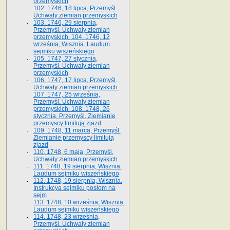
przemyskich
102. 1746, 18 lipca, Przemyśl.
Uchwały ziemian przemyskich
103. 1746, 29 sierpnia,
Przemyśl. Uchwały ziemian
przemyskich. 104. 1746, 12
września, Wisznia. Laudum
sejmiku wiszeńskiego
105. 1747, 27 stycznia,
Przemyśl. Uchwały ziemian
przemyskich
106. 1747, 17 lipca, Przemyśl.
Uchwały ziemian przemyskich.
107. 1747, 25 września,
Przemyśl. Uchwały ziemian
przemyskich. 108. 1748, 26
stycznia, Przemyśl. Ziemianie
przemyscy limitują zjazd
109. 1748, 11 marca, Przemyśl.
Ziemianie przemyscy limitują
zjazd
110. 1748, 6 maja, Przemyśl.
Uchwały ziemian przemyskich
111. 1748, 19 sierpnia, Wisznia.
Laudum sejmiku wiszeńskiego
112. 1748, 19 sierpnia, Wisznia.
Instrukcya sejmiku posłom na
sejm
113. 1748, 10 września, Wisznia.
Laudum sejmiku wiszeńskiego
114. 1748, 23 września,
Przemyśl. Uchwały ziemian