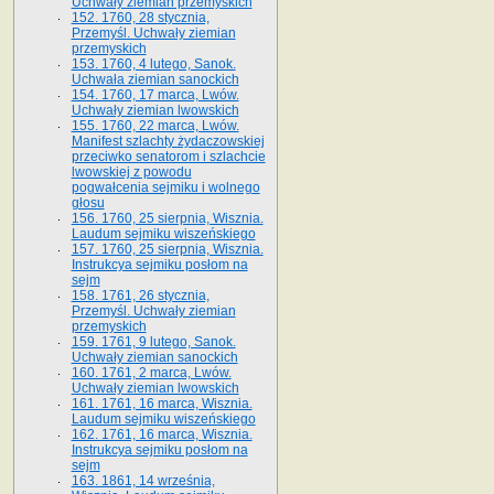
Uchwały ziemian przemyskich
152. 1760, 28 stycznia,
Przemyśl. Uchwały ziemian
przemyskich
153. 1760, 4 lutego, Sanok.
Uchwała ziemian sanockich
154. 1760, 17 marca, Lwów.
Uchwały ziemian lwowskich
155. 1760, 22 marca, Lwów.
Manifest szlachty żydaczowskiej
przeciwko senatorom i szlachcie
lwowskiej z po­wodu
pogwałcenia sejmiku i wolnego
głosu
156. 1760, 25 sierpnia, Wisznia.
Laudum sejmiku wiszeńskiego
157. 1760, 25 sierpnia, Wisznia.
Instrukcya sejmiku posłom na
sejm
158. 1761, 26 stycznia,
Przemyśl. Uchwały ziemian
przemyskich
159. 1761, 9 lutego, Sanok.
Uchwały ziemian sanockich
160. 1761, 2 marca, Lwów.
Uchwały ziemian lwowskich
161. 1761, 16 marca, Wisznia.
Laudum sejmiku wiszeńskiego
162. 1761, 16 marca, Wisznia.
Instrukcya sejmiku posłom na
sejm
163. 1861, 14 września,