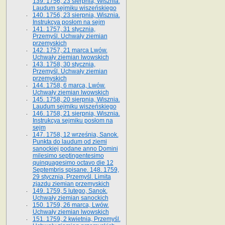
139. 1756, 23 sierpnia, Wisznia.
Laudum sejmiku wiszeńskiego
140. 1756, 23 sierpnia, Wisznia.
Instrukcya posłom na sejm
141. 1757, 31 stycznia,
Przemyśl. Uchwały ziemian
przemyskich
142. 1757, 21 marca Lwów.
Uchwały ziemian lwowskich
143. 1758, 30 stycznia,
Przemyśl. Uchwały ziemian
przemyskich
144. 1758, 6 marca, Lwów.
Uchwały ziemian lwowskich
145. 1758, 20 sierpnia, Wisznia.
Laudum sejmiku wiszeńskiego
146. 1758, 21 sierpnia, Wisznia.
Instrukcya sejmiku posłom na
sejm
147. 1758, 12 września, Sanok.
Punkta do laudum od ziemi
sanockiej podane anno Domini
milesimo septingentesimo
quinquagesimo octavo die 12
Septembris spisane. 148. 1759,
29 stycznia, Przemyśl. Limita
zjazdu ziemian przemyskich
149. 1759, 5 lutego, Sanok.
Uchwały ziemian sanockich
150. 1759, 26 marca, Lwów.
Uchwały ziemian lwowskich
151. 1759, 2 kwietnia, Przemyśl.