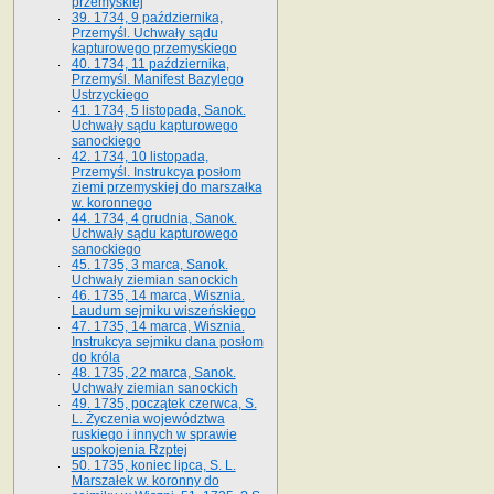
przemyskiej
39. 1734, 9 października,
Przemyśl. Uchwały sądu
kapturowego przemyskiego
40. 1734, 11 października,
Przemyśl. Manifest Bazylego
Ustrzyckiego
41. 1734, 5 listopada, Sanok.
Uchwały sądu kapturowego
sanockiego
42. 1734, 10 listopada,
Przemyśl. Instrukcya posłom
ziemi przemyskiej do marszałka
w. koronnego
44. 1734, 4 grudnia, Sanok.
Uchwały sądu kapturowego
sanockiego
45. 1735, 3 marca, Sanok.
Uchwały ziemian sanockich
46. 1735, 14 marca, Wisznia.
Laudum sejmiku wiszeńskiego
47. 1735, 14 marca, Wisznia.
Instrukcya sejmiku dana posłom
do króla
48. 1735, 22 marca, Sanok.
Uchwały ziemian sanockich
49. 1735, początek czerwca, S.
L. Życzenia województwa
ruskiego i innych w sprawie
uspokojenia Rzptej
50. 1735, koniec lipca, S. L.
Marszałek w. koronny do