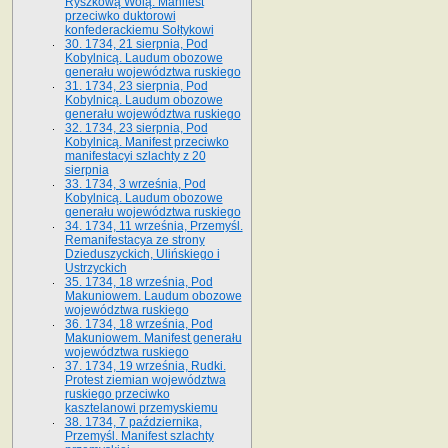
Ryszkową Wolą. Manifest
przeciwko duktorowi
konfederackiemu Sołtykowi
30. 1734, 21 sierpnia, Pod
Kobylnicą. Laudum obozowe
generału województwa ruskiego
31. 1734, 23 sierpnia, Pod
Kobylnicą. Laudum obozowe
generału województwa ruskiego
32. 1734, 23 sierpnia, Pod
Kobylnicą. Manifest przeciwko
manifestacyi szlachty z 20
sierpnia
33. 1734, 3 września, Pod
Kobylnicą. Laudum obozowe
generału województwa ruskiego
34. 1734, 11 września, Przemyśl.
Remanifestacya ze strony
Dzieduszyckich, Ulińskiego i
Ustrzyckich
35. 1734, 18 września, Pod
Makuniowem. Laudum obozowe
województwa ruskiego
36. 1734, 18 września, Pod
Makuniowem. Manifest generału
województwa ruskiego
37. 1734, 19 września, Rudki.
Protest ziemian województwa
ruskiego przeciwko
kasztelanowi przemyskiemu
38. 1734, 7 października,
Przemyśl. Manifest szlachty