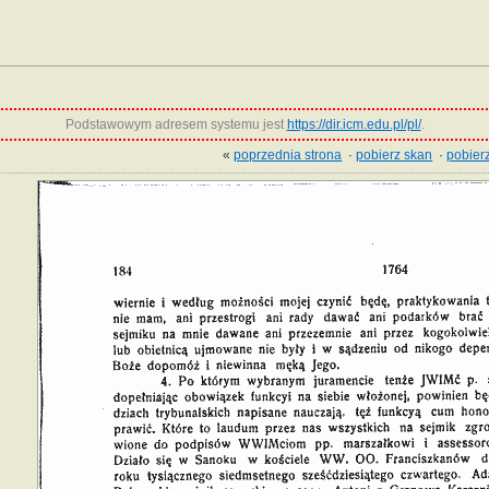
Podstawowym adresem systemu jest
https://dir.icm.edu.pl/pl/
.
«
poprzednia strona
·
pobierz skan
·
pobierz