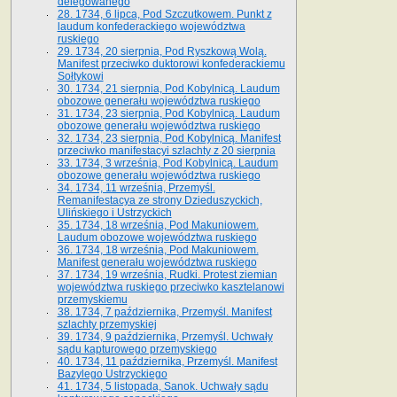
delegowanego
28. 1734, 6 lipca, Pod Szczutkowem. Punkt z
laudum konfederackiego województwa
ruskiego
29. 1734, 20 sierpnia, Pod Ryszkową Wolą.
Manifest przeciwko duktorowi konfederackiemu
Sołtykowi
30. 1734, 21 sierpnia, Pod Kobylnicą. Laudum
obozowe generału województwa ruskiego
31. 1734, 23 sierpnia, Pod Kobylnicą. Laudum
obozowe generału województwa ruskiego
32. 1734, 23 sierpnia, Pod Kobylnicą. Manifest
przeciwko manifestacyi szlachty z 20 sierpnia
33. 1734, 3 września, Pod Kobylnicą. Laudum
obozowe generału województwa ruskiego
34. 1734, 11 września, Przemyśl.
Remanifestacya ze strony Dzieduszyckich,
Ulińskiego i Ustrzyckich
35. 1734, 18 września, Pod Makuniowem.
Laudum obozowe województwa ruskiego
36. 1734, 18 września, Pod Makuniowem.
Manifest generału województwa ruskiego
37. 1734, 19 września, Rudki. Protest ziemian
województwa ruskiego przeciwko kasztelanowi
przemyskiemu
38. 1734, 7 października, Przemyśl. Manifest
szlachty przemyskiej
39. 1734, 9 października, Przemyśl. Uchwały
sądu kapturowego przemyskiego
40. 1734, 11 października, Przemyśl. Manifest
Bazylego Ustrzyckiego
41. 1734, 5 listopada, Sanok. Uchwały sądu