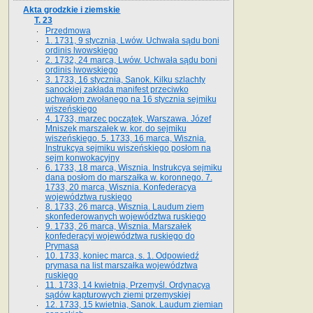
Akta grodzkie i ziemskie
T. 23
Przedmowa
1. 1731, 9 stycznia, Lwów. Uchwała sądu boni
ordinis lwowskiego
2. 1732, 24 marca, Lwów. Uchwała sądu boni
ordinis lwowskiego
3. 1733, 16 stycznia, Sanok. Kilku szlachty
sanockiej zakłada manifest przeciwko
uchwałom zwołanego na 16 stycz­nia sejmiku
wiszeńskiego
4. 1733, marzec początek, Warszawa. Józef
Mniszek marszałek w. kor. do sejmiku
wiszeńskiego. 5. 1733, 16 marca, Wisznia.
Instrukcya sejmiku wiszeńskiego posłom na
sejm konwokacyjny
6. 1733, 18 marca, Wisznia. Instrukcya sejmiku
dana posłom do marszałka w. koronnego. 7.
1733, 20 marca, Wisznia. Konfederacya
województwa ruskiego
8. 1733, 26 marca, Wisznia. Laudum ziem
skonfederowanych województwa ruskiego
9. 1733, 26 marca, Wisznia. Marszałek
konfederacyi województwa ruskiego do
Prymasa
10. 1733, koniec marca, s. 1. Odpowiedź
prymasa na list marszałka województwa
ruskiego
11. 1733, 14 kwietnia, Przemyśl. Ordynacya
sądów kapturowych ziemi przemyskiej
12. 1733, 15 kwietnia, Sanok. Laudum ziemian