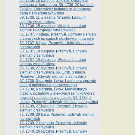
57. 1736, 20 kwietnia, Załoźce. Uniwersał
hetmana w. koronnego. 58. 1736. 20 kwietnia,
Załoźce. Odpowiedź hetmana w. koronnego
dana ziemianom lwowskim
59. 1736, 11 września, Wisznia. Laudum
sejmiku wiszeńskiego
60. 1736, 25 września, Wisznia. Laudum
sejmiku relacyjnego wiszeńskiego
61. 1737, 4 lutego, Przemyśl. Uchwały ziemian
przemyskich na sądach skarbowych powzięte
62. 1737, 8 lipca, Przemyśl. Uchwała ziemian
przemyskich
63. 1737, 19 sierpnia, Przemyśl. Uchwały
ziemian przemyskich
64. 1737, 10 września, Wisznia. Laudum
sejmiku wiszeńskiego
65. 1738, 27 stycznia, Przemyśl. Uchwały
ziemian przemyskich­­. 66. 1738, 3 marca,
Przemyśl. Uchwały ziemian przemyskich­
67. 1738, 5 sierpnia, Lwów. Laudum w sprawie
elekcyi podkomorzego lwowskiego
68. 1738, 6 sierpnia, Lwów. Manifestacya
przeciw udziałowi w elekcyach sejmikowych z
powodu zasądzenia w procesie. 69. 1739, 9
marca, Przemyśl. Uchwały ziemian przemyskich
70. 1739, 27 kwietnia, Przemyśl. Uchwały
ziemian przemyskich
71. 1739, 20 lipca, Przemyśl. Uchwały ziemian
przemyskich
72. 1739, 2 listopada, Przemyśl. Uchwały
ziemian przemyskich
73. 1740, 26 stycznia, Przemyśl. Uchwały