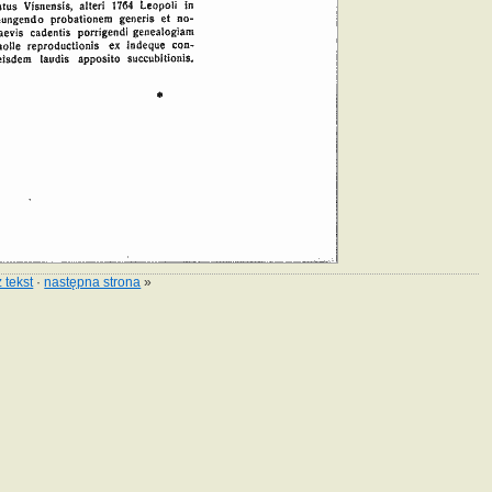
 tekst
·
następna strona
»