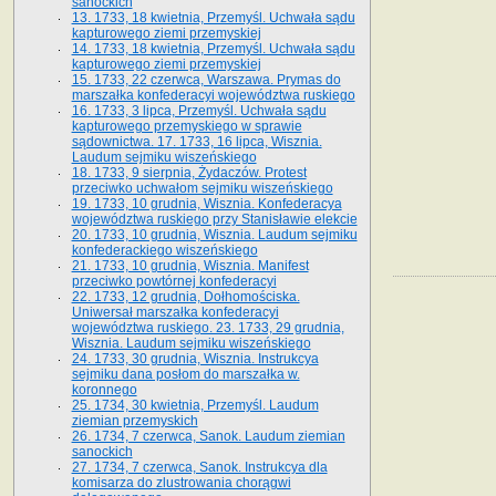
sanockich
13. 1733, 18 kwietnia, Przemyśl. Uchwała sądu
kapturowego ziemi przemyskiej
14. 1733, 18 kwietnia, Przemyśl. Uchwała sądu
kapturowego ziemi przemyskiej
15. 1733, 22 czerwca, Warszawa. Prymas do
marszałka konfederacyi województwa ruskiego
16. 1733, 3 lipca, Przemyśl. Uchwała sądu
kapturowego przemyskiego w sprawie
sądownictwa. 17. 1733, 16 lipca, Wisznia.
Laudum sejmiku wiszeńskiego
18. 1733, 9 sierpnia, Żydaczów. Protest
przeciwko uchwałom sejmiku wiszeńskiego
19. 1733, 10 grudnia, Wisznia. Konfederacya
województwa ruskiego przy Stanisławie elekcie
20. 1733, 10 grudnia, Wisznia. Laudum sejmiku
konfederackiego wiszeńskiego
21. 1733, 10 grudnia, Wisznia. Manifest
przeciwko powtórnej konfederacyi
22. 1733, 12 grudnia, Dołhomościska.
Uniwersał marszałka konfederacyi
województwa ruskiego. 23. 1733, 29 grudnia,
Wisznia. Laudum sejmiku wiszeńskiego
24. 1733, 30 grudnia, Wisznia. Instrukcya
sejmiku dana posłom do marszałka w.
koronnego
25. 1734, 30 kwietnia, Przemyśl. Laudum
ziemian przemyskich
26. 1734, 7 czerwca, Sanok. Laudum ziemian
sanockich
27. 1734, 7 czerwca, Sanok. Instrukcya dla
komisarza do zlustrowania chorągwi