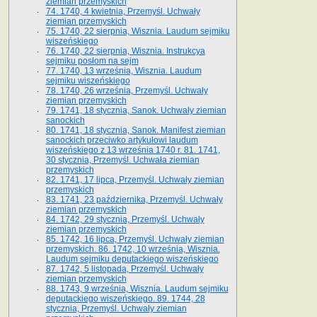
ziemian przemyskich
74. 1740, 4 kwietnia, Przemyśl. Uchwały
ziemian przemyskich
75. 1740, 22 sierpnia, Wisznia. Laudum sejmiku
wiszeńskiego
76. 1740, 22 sierpnia, Wisznia. Instrukcya
sejmiku posłom na sejm
77. 1740, 13 września, Wisznia. Laudum
sejmiku wiszeńskiego
78. 1740, 26 września, Przemyśl. Uchwały
ziemian przemyskich
79. 1741, 18 stycznia, Sanok. Uchwały ziemian
sanockich
80. 1741, 18 stycznia, Sanok. Manifest ziemian
sanockich przeciwko artykułowi laudum
wiszeńskiego z 13 wrze­śnia 1740 r. 81. 1741,
30 stycznia, Przemyśl. Uchwała ziemian
przemyskich
82. 1741, 17 lipca, Przemyśl. Uchwały ziemian
przemyskich
83. 1741, 23 października, Przemyśl. Uchwały
ziemian przemyskich
84. 1742, 29 stycznia, Przemyśl. Uchwały
ziemian przemyskich
85. 1742, 16 lipca, Przemyśl. Uchwały ziemian
przemyskich. 86. 1742, 10 września, Wisznia.
Laudum sejmiku deputackiego wiszeńskiego
87. 1742, 5 listopada, Przemyśl. Uchwały
ziemian przemyskich
88. 1743, 9 września, Wisznia. Laudum sejmiku
deputackiego wiszeńskiego. 89. 1744, 28
stycznia, Przemyśl. Uchwały ziemian