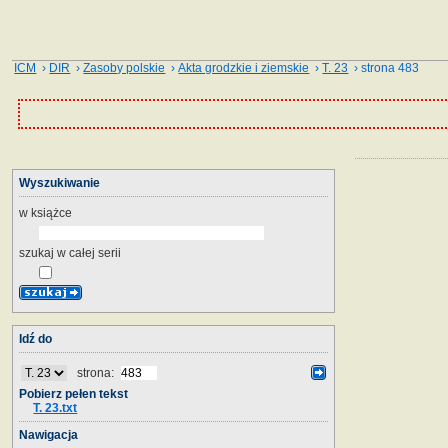
ICM
›
DIR
›
Zasoby polskie
›
Akta grodzkie i ziemskie
›
T. 23
› strona 483
Wyszukiwanie
w książce
szukaj w całej serii
Idź do
strona:
Pobierz pełen tekst
T. 23.txt
Nawigacja