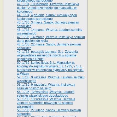
kapturowego sanockiego
42. 1734, 10 listopada, Przemyśl. Instrukcya
posłom ziemi przemyskiej do marszałka w.
koronnego
44. 1734, 4 grudnia, Sanok. Uchwały sądu
kapturowego sanockiego
45. 1735, 3 marca, Sanok. Uchwały ziemian
sanockich
46. 1735, 14 marca, Wisznia. Laudum sejmiku
wiszeńskiego
47. 1735, 14 marca, Wisznia. Instrukcya sejmiku
dana posłom do króla
48. 1735, 22 marca, Sanok. Uchwały ziemian
sanockich
49. 1735, początek czerwca, S. L. Życzenia
województwa ruskiego i innych w sprawie
uspokojenia Rzptej
50. 1735, koniec lipca, S. L. Marszałek w.
koronny do sejmiku w Wiszni. 51. 1735, ? S. L.
Marszałek w. koronny do dygnitarzy na sejmiku
w Wiszni
52. 1735, 9 września, Wisznia. Laudum sejmiku
wiszeńskiego
53. 1735, 9 września, Wisznia. Instrukcya
sejmiku posłom na sejm
54. 1735, 12 września, Wisznia. Laudum
sejmiku wiszeńskiego deputackiego
55. 1735, 13 września, Wisznia. Uchwała
ziemian sanockich powzięta na sejmiku
wiszeńskim
56. 1736, 27 lutego, Sanok. Uchwały ziemian
sanockich