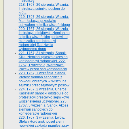
instrukcyę
218. 1767, 26 sierpnia, Wisznia.
Instrukcya sejmiku posłom do
króla
219. 1797, 26 sierpnia, Wisznia.
Manifestacya przeciwko
uchwałom sejmiku wiszeńskiego
220. 1767, 26 sierpnia, Wisznia.
Instrukcya niektórych ziemian na
sejmiku wiszeńskim posłowi do
marszałka konfe­deracyi
radomskiej Radziwiłła
wybranemu dana
221. 1767, 31 sierpnia, Sanok.
Kilku ziemian zgłasza akces do
konfederacyi radomskiej. 222.
1767, 1 września, Warszawa.
Pozew przed sąd konfederacki
223. 1767, 1 września, Sanok.
Protest ziemian sanockich z
powodu obranych w Wiszni na
sejmiku przedsejmo­wym posłów
224. 1767, 2 września, Uherce.
Kasztelan sanocki odstępuje od
protestacyi przeciwko sejmikowi
wiszeńskiemu uczynionej. 225.
1767, 5 września, Sanok. Akces
ziemian sanockich do
konfederacyi radomskiej
226. 1767, 3 września, Lwów.
Stefan Hordyński poseł ziemi
lwowskiej zakłada manifest przy