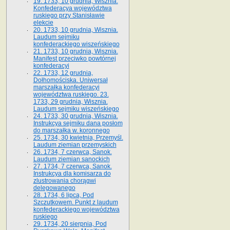
19. 1733, 10 grudnia, Wisznia.
Konfederacya województwa
ruskiego przy Stanisławie
elekcie
20. 1733, 10 grudnia, Wisznia.
Laudum sejmiku
konfederackiego wiszeńskiego
21. 1733, 10 grudnia, Wisznia.
Manifest przeciwko powtórnej
konfederacyi
22. 1733, 12 grudnia,
Dołhomościska. Uniwersał
marszałka konfederacyi
województwa ruskiego. 23.
1733, 29 grudnia, Wisznia.
Laudum sejmiku wiszeńskiego
24. 1733, 30 grudnia, Wisznia.
Instrukcya sejmiku dana posłom
do marszałka w. koronnego
25. 1734, 30 kwietnia, Przemyśl.
Laudum ziemian przemyskich
26. 1734, 7 czerwca, Sanok.
Laudum ziemian sanockich
27. 1734, 7 czerwca, Sanok.
Instrukcya dla komisarza do
zlustrowania chorągwi
delegowanego
28. 1734, 6 lipca, Pod
Szczutkowem. Punkt z laudum
konfederackiego województwa
ruskiego
29. 1734, 20 sierpnia, Pod