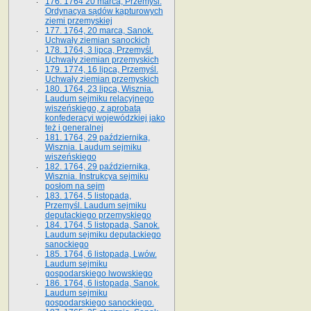
176. 1764 20 marca, Przemyśl.
Ordynacya sądów kapturowych
ziemi przemyskiej
177. 1764, 20 marca, Sanok.
Uchwały ziemian sanockich
178. 1764, 3 lipca, Przemyśl.
Uchwały ziemian przemyskich
179. 1774, 16 lipca, Przemyśl.
Uchwały ziemian przemyskich
180. 1764, 23 lipca, Wisznia.
Laudum sejmiku relacyjnego
wiszeńskiego, z aprobatą
konfederacyi wojewódzkiej jako
też i generalnej
181. 1764, 29 października,
Wisznia. Laudum sejmiku
wiszeńskiego
182. 1764, 29 października,
Wisznia. Instrukcya sejmiku
posłom na sejm
183. 1764, 5 listopada,
Przemyśl. Laudum sejmiku
deputackiego przemyskiego
184. 1764, 5 listopada, Sanok.
Laudum sejmiku deputackiego
sanockiego
185. 1764, 6 listopada, Lwów.
Laudum sejmiku
gospodarskiego lwowskiego
186. 1764, 6 listopada, Sanok.
Laudum sejmiku
gospodarskiego sanockiego.