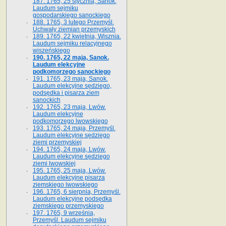
187. 1765, 25 stycznia, Sanok.
Laudum sejmiku
gospodarskiego sanockiego
188. 1765, 3 lutego Przemyśl.
Uchwały ziemian przemyskich
189. 1765, 22 kwietnia, Wisznia.
Laudum sejmiku relacyjnego
wiszeńskiego
190. 1765, 22 maja, Sanok.
Laudum elekcyjne
podkomorzego sanockiego
191. 1765, 23 maja, Sanok.
Laudum elekcyjne sędziego,
podsędka i pisarza ziem
sanockich
192. 1765, 23 maja, Lwów.
Laudum elekcyjne
podkomorzego lwowskiego
193. 1765, 24 maja, Przemyśl.
Laudum elekcyjne sędziego
ziemi przemyskiej
194. 1765, 24 maja, Lwów.
Laudum elekcyjne sędziego
ziemi lwowskiej
195. 1765, 25 maja, Lwów.
Laudum elekcyjne pisarza
ziemskiego lwowskiego
196. 1765, 6 sierpnia, Przemyśl.
Laudum elekcyjne podsędka
ziemskiego przemyskiego
197. 1765, 9 września,
Przemyśl. Laudum sejmiku