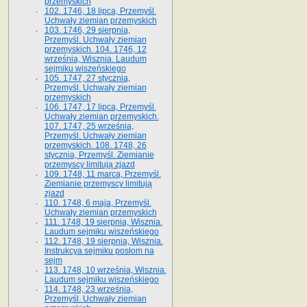
przemyskich
102. 1746, 18 lipca, Przemyśl.
Uchwały ziemian przemyskich
103. 1746, 29 sierpnia,
Przemyśl. Uchwały ziemian
przemyskich. 104. 1746, 12
września, Wisznia. Laudum
sejmiku wiszeńskiego
105. 1747, 27 stycznia,
Przemyśl. Uchwały ziemian
przemyskich
106. 1747, 17 lipca, Przemyśl.
Uchwały ziemian przemyskich.
107. 1747, 25 września,
Przemyśl. Uchwały ziemian
przemyskich. 108. 1748, 26
stycznia, Przemyśl. Ziemianie
przemyscy limitują zjazd
109. 1748, 11 marca, Przemyśl.
Ziemianie przemyscy limitują
zjazd
110. 1748, 6 maja, Przemyśl.
Uchwały ziemian przemyskich
111. 1748, 19 sierpnia, Wisznia.
Laudum sejmiku wiszeńskiego
112. 1748, 19 sierpnia, Wisznia.
Instrukcya sejmiku posłom na
sejm
113. 1748, 10 września, Wisznia.
Laudum sejmiku wiszeńskiego
114. 1748, 23 września,
Przemyśl. Uchwały ziemian