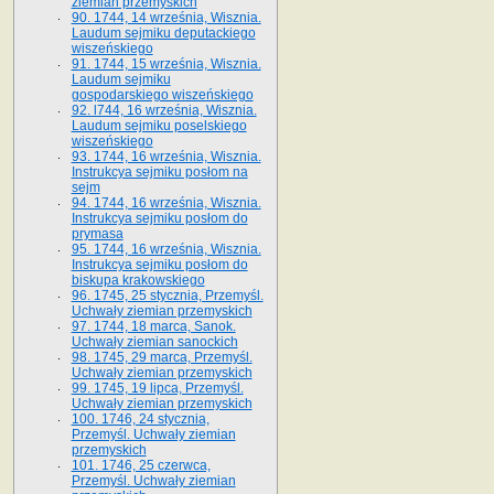
ziemian przemyskich
90. 1744, 14 września, Wisznia.
Laudum sejmiku deputackiego
wiszeńskiego
91. 1744, 15 września, Wisznia.
Laudum sejmiku
gospodarskiego wiszeńskiego
92. l744, 16 września, Wisznia.
Laudum sejmiku poselskiego
wiszeńskiego
93. 1744, 16 września, Wisznia.
Instrukcya sejmiku posłom na
sejm
94. 1744, 16 września, Wisznia.
Instrukcya sejmiku posłom do
prymasa
95. 1744, 16 września, Wisznia.
Instrukcya sejmiku posłom do
biskupa krakowskiego
96. 1745, 25 stycznia, Przemyśl.
Uchwały ziemian przemyskich
97. 1744, 18 marca, Sanok.
Uchwały ziemian sanockich
98. 1745, 29 marca, Przemyśl.
Uchwały ziemian przemyskich
99. 1745, 19 lipca, Przemyśl.
Uchwały ziemian przemyskich
100. 1746, 24 stycznia,
Przemyśl. Uchwały ziemian
przemyskich
101. 1746, 25 czerwca,
Przemyśl. Uchwały ziemian