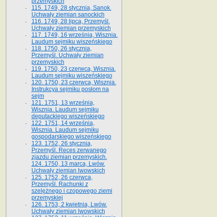
przemyskich
115. 1749, 28 stycznia, Sanok.
Uchwały ziemian sanockich
116. 1749, 28 lipca, Przemyśl.
Uchwały ziemian przemyskich
117. 1749, 16 września, Wisznia.
Laudum sejmiku wiszeńskiego
118. 1750, 26 stycznia,
Przemyśl. Uchwały ziemian
przemyskich
119. 1750, 23 czerwca, Wisznia.
Laudum sejmiku wiszeńskiego
120. 1750, 23 czerwca, Wisznia.
Instrukcya sejmiku posłom na
sejm
121. 1751, 13 września,
Wisznia. Laudum sejmiku
deputackiego wiszeńskiego
122. 1751, 14 września,
Wisznia. Laudum sejmiku
gospodarskiego wiszeńskiego
123. 1752, 26 stycznia,
Przemyśl. Reces zerwanego
zjazdu ziemian przemyskich.
124. 1750, 13 marca, Lwów.
Uchwały ziemian lwowskich
125. 1752, 26 czerwca,
Przemyśl. Rachunki z
szelężnego i czopowego ziemi
przemyskiej
126. 1753, 2 kwietnia, Lwów.
Uchwały ziemian lwowskich