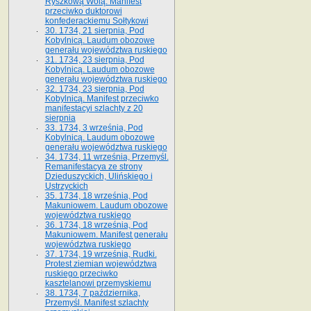
Ryszkową Wolą. Manifest
przeciwko duktorowi
konfederackiemu Sołtykowi
30. 1734, 21 sierpnia, Pod
Kobylnicą. Laudum obozowe
generału województwa ruskiego
31. 1734, 23 sierpnia, Pod
Kobylnicą. Laudum obozowe
generału województwa ruskiego
32. 1734, 23 sierpnia, Pod
Kobylnicą. Manifest przeciwko
manifestacyi szlachty z 20
sierpnia
33. 1734, 3 września, Pod
Kobylnicą. Laudum obozowe
generału województwa ruskiego
34. 1734, 11 września, Przemyśl.
Remanifestacya ze strony
Dzieduszyckich, Ulińskiego i
Ustrzyckich
35. 1734, 18 września, Pod
Makuniowem. Laudum obozowe
województwa ruskiego
36. 1734, 18 września, Pod
Makuniowem. Manifest generału
województwa ruskiego
37. 1734, 19 września, Rudki.
Protest ziemian województwa
ruskiego przeciwko
kasztelanowi przemyskiemu
38. 1734, 7 października,
Przemyśl. Manifest szlachty