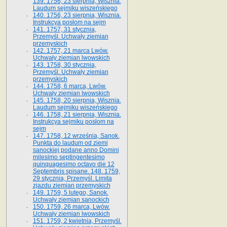
139. 1756, 23 sierpnia, Wisznia.
Laudum sejmiku wiszeńskiego
140. 1756, 23 sierpnia, Wisznia.
Instrukcya posłom na sejm
141. 1757, 31 stycznia,
Przemyśl. Uchwały ziemian
przemyskich
142. 1757, 21 marca Lwów.
Uchwały ziemian lwowskich
143. 1758, 30 stycznia,
Przemyśl. Uchwały ziemian
przemyskich
144. 1758, 6 marca, Lwów.
Uchwały ziemian lwowskich
145. 1758, 20 sierpnia, Wisznia.
Laudum sejmiku wiszeńskiego
146. 1758, 21 sierpnia, Wisznia.
Instrukcya sejmiku posłom na
sejm
147. 1758, 12 września, Sanok.
Punkta do laudum od ziemi
sanockiej podane anno Domini
milesimo septingentesimo
quinquagesimo octavo die 12
Septembris spisane. 148. 1759,
29 stycznia, Przemyśl. Limita
zjazdu ziemian przemyskich
149. 1759, 5 lutego, Sanok.
Uchwały ziemian sanockich
150. 1759, 26 marca, Lwów.
Uchwały ziemian lwowskich
151. 1759, 2 kwietnia, Przemyśl.