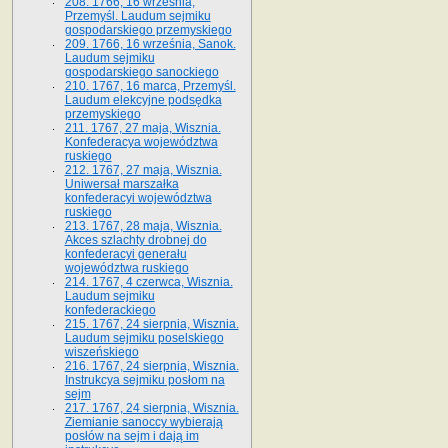
208. 1766, 16 września,
Przemyśl. Laudum sejmiku
gospodarskiego przemyskiego
209. 1766, 16 września, Sanok.
Laudum sejmiku
gospodarskiego sanockiego
210. 1767, 16 marca, Przemyśl.
Laudum elekcyjne podsędka
przemyskiego
211. 1767, 27 maja, Wisznia.
Konfederacya województwa
ruskiego
212. 1767, 27 maja, Wisznia.
Uniwersał marszałka
konfederacyi województwa
ruskiego
213. 1767, 28 maja, Wisznia.
Akces szlachty drobnej do
konfederacyi generału
województwa ruskiego
214. 1767, 4 czerwca, Wisznia.
Laudum sejmiku
konfederackiego
215. 1767, 24 sierpnia, Wisznia.
Laudum sejmiku poselskiego
wiszeńskiego
216. 1767, 24 sierpnia, Wisznia.
Instrukcya sejmiku posłom na
sejm
217. 1767, 24 sierpnia, Wisznia.
Ziemianie sanoccy wybierają
posłów na sejm i dają im