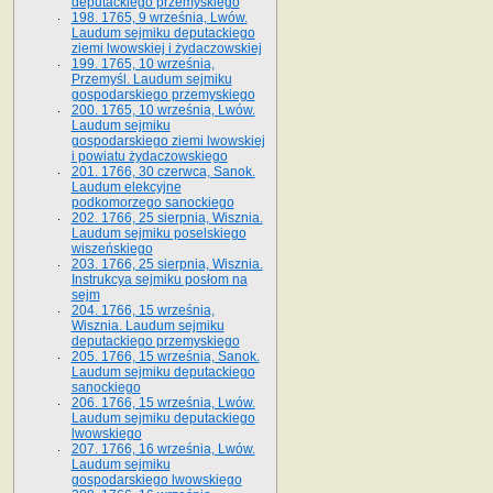
deputackiego przemyskiego
198. 1765, 9 września, Lwów.
Laudum sejmiku deputackiego
ziemi lwowskiej i żydaczowskiej
199. 1765, 10 września,
Przemyśl. Laudum sejmiku
gospodarskiego przemyskiego
200. 1765, 10 września, Lwów.
Laudum sejmiku
gospodarskiego ziemi lwowskiej
i powiatu żydaczowskiego
201. 1766, 30 czerwca, Sanok.
Laudum elekcyjne
podkomorzego sanockiego
202. 1766, 25 sierpnia, Wisznia.
Laudum sejmiku poselskiego
wiszeńskiego
203. 1766, 25 sierpnia, Wisznia.
Instrukcya sejmiku posłom na
sejm
204. 1766, 15 września,
Wisznia. Laudum sejmiku
deputackiego przemyskiego
205. 1766, 15 września, Sanok.
Laudum sejmiku deputackiego
sanockiego
206. 1766, 15 września, Lwów.
Laudum sejmiku deputackiego
lwowskiego
207. 1766, 16 września, Lwów.
Laudum sejmiku
gospodarskiego lwowskiego