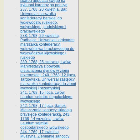
skarbu deputata swego na
trybunał koronny po pensyę
237. 1768, 20 kwietnia, Bar.
Uniwersał marszałka
konfederacyi barskiej do
województw ruskiego,
wołyńskiego, podolskiego i
bracławskiego
238. 1768, 29 kwietnia,
Podhajce. Uniwersał i ordynans
marszałka konfederacyi
województwa bracławskiego do
wo­jewództwa kijowskiego i
ruskiego
239. 1768, 25 czerwca, Lwów.
Manifestacya z powodu
przeciążenia dymów w ziemi
przemyskiej. 240. 1768, 12 lipca,
Targowiska. Uniwersał zastępcy
marszałka konfederacyi do ziemi
lwowskiej i przemyskiej
241. 1768, 15 lipca, Lwów.
Laudum sejmiku deputackiego
lwowskiego
242. 1768, 17 lipca, Sanok.
Mieszczanie sanoccy składają
przysięgę konfederacką. 243.
1768, 14 września, Lwów.
Laudum sejmiku
gospodarskiego lwowskiego
244. 1769, 17 kwietnia,
Muszyna. Ziemianie sanoccy