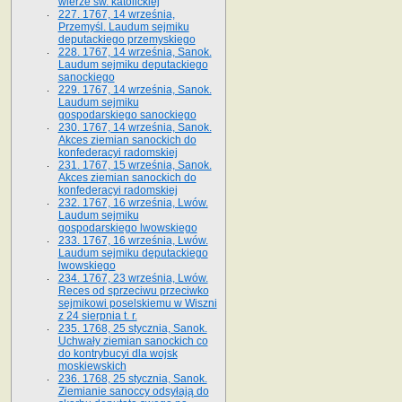
wierze św. ka­tolickiej
227. 1767, 14 września,
Przemyśl. Laudum sejmiku
deputackiego przemyskiego
228. 1767, 14 września, Sanok.
Laudum sejmiku deputackiego
sanockiego
229. 1767, 14 września, Sanok.
Laudum sejmiku
gospodarskiego sanockiego
230. 1767, 14 września, Sanok.
Akces ziemian sanockich do
konfederacyi radomskiej
231. 1767, 15 września, Sanok.
Akces ziemian sanockich do
konfederacyi radomskiej
232. 1767, 16 września, Lwów.
Laudum sejmiku
gospodarskiego lwowskiego
233. 1767, 16 września, Lwów.
Laudum sejmiku deputackiego
lwowskiego
234. 1767, 23 września, Lwów.
Reces od sprzeciwu przeciwko
sejmikowi poselskiemu w Wiszni
z 24 sierpnia t. r.
235. 1768, 25 stycznia, Sanok.
Uchwały ziemian sanockich co
do kontrybucyi dla wojsk
moskiewskich
236. 1768, 25 stycznia, Sanok.
Ziemianie sanoccy odsyłają do