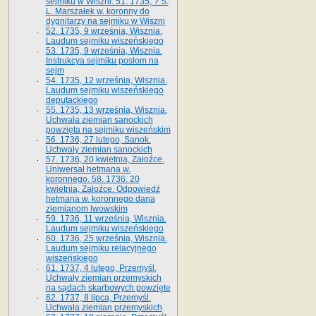
sejmiku w Wiszni. 51. 1735, ? S.
L. Marszałek w. koronny do
dygnitarzy na sejmiku w Wiszni
52. 1735, 9 września, Wisznia.
Laudum sejmiku wiszeńskiego
53. 1735, 9 września, Wisznia.
Instrukcya sejmiku posłom na
sejm
54. 1735, 12 września, Wisznia.
Laudum sejmiku wiszeńskiego
deputackiego
55. 1735, 13 września, Wisznia.
Uchwała ziemian sanockich
powzięta na sejmiku wiszeńskim
56. 1736, 27 lutego, Sanok.
Uchwały ziemian sanockich
57. 1736, 20 kwietnia, Załoźce.
Uniwersał hetmana w.
koronnego. 58. 1736. 20
kwietnia, Załoźce. Odpowiedź
hetmana w. koronnego dana
ziemianom lwowskim
59. 1736, 11 września, Wisznia.
Laudum sejmiku wiszeńskiego
60. 1736, 25 września, Wisznia.
Laudum sejmiku relacyjnego
wiszeńskiego
61. 1737, 4 lutego, Przemyśl.
Uchwały ziemian przemyskich
na sądach skarbowych powzięte
62. 1737, 8 lipca, Przemyśl.
Uchwała ziemian przemyskich