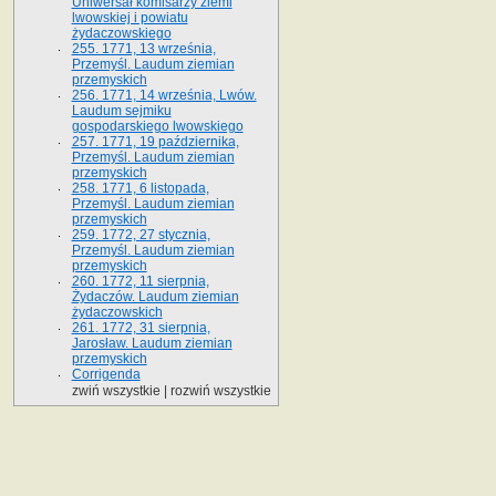
Uniwersał komisarzy ziemi
lwowskiej i powiatu
żydaczowskiego
255. 1771, 13 września,
Przemyśl. Laudum ziemian
przemyskich
256. 1771, 14 września, Lwów.
Laudum sejmiku
gospodarskiego lwowskiego
257. 1771, 19 października,
Przemyśl. Laudum ziemian
przemyskich
258. 1771, 6 listopada,
Przemyśl. Laudum ziemian
przemyskich
259. 1772, 27 stycznia,
Przemyśl. Laudum ziemian
przemyskich
260. 1772, 11 sierpnia,
Żydaczów. Laudum ziemian
żydaczowskich
261. 1772, 31 sierpnia,
Jarosław. Laudum ziemian
przemyskich
Corrigenda
zwiń wszystkie
|
rozwiń wszystkie