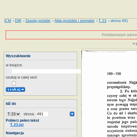
ICM
›
DIR
›
Zasoby polskie
›
Akta grodzkie i ziemskie
›
T. 23
› strona 491
Podstawowym adrese
«
Wyszukiwanie
w książce
szukaj w całej serii
Idź do
strona:
Pobierz pełen tekst
T. 23.txt
Nawigacja