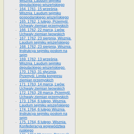
Wisznia. Laudum sejmiku
deputackiego wiszeńskiego
164. 1761, 15 września,
Wisznia. Laudum sejmiku
gospodarskiego wiszeńskiego
165. 1762, 1 lutego, Przemyśl.
Uchwały ziemian przemyskich
166. 1762, 22 marca, Lwów.
Uchwały ziemian lwowskich
167. 1762, 23 sierpnia, Wisznia.
Laudum sejmiku wiszeńskiego
168. 1762, 23 sierpnia, Wisznia.
Instrukcya sejmiku posłom na
sejm
169. 1762, 13 września,
Wisznia. Laudum sejmiku
deputackiego wiszeńskiego.
170. 1763, 31 stycznia,
Przemyśl. Limita kongresu
ziemian przemyskich
171. 1763, 14 marca, Lwów.
Uchwały ziemian lwowskich
172. 1763, 28 marca, Przemyśl.
Uchwały ziemian przemyskich
173. 1764, 6 lutego, Wisznia.
Laudum sejmiku wiszeńskiego
174. 1764, 6 lutego Wisznia.
Instrukcya sejmiku posłom na
sejm
175. 1764, 6 lutego, Wisznia.
Konfederacya województwa
ruskiego