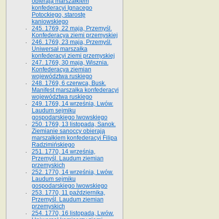
obierają marszałkiem
konfederacyi Ignacego
Potockiego, starostę
kaniowskiego
245. 1769, 22 maja, Przemyśl.
Konfederacya ziemi przemyskiej
246. 1769, 23 maja, Przemyśl.
Uniwersał marszałka
konfederacyi ziemi przemyskiej
247. 1769, 30 maja, Wisznia.
Konfederacya ziemian
województwa ruskiego
248. 1769, 6 czerwca, Busk.
Manifest marszałka konfederacyi
województwa ruskiego
249. 1769, 14 września, Lwów.
Laudum sejmiku
gospodarskiego lwowskiego
250. 1769, 13 listopada, Sanok.
Ziemianie sanoccy obierają
marszałkiem konfederacyi Filipa
Radzimińskiego
251. 1770, 14 września,
Przemyśl. Laudum ziemian
przemyskich
252. 1770, 14 września, Lwów.
Laudum sejmiku
gospodarskiego lwowskiego
253. 1770, 11 października,
Przemyśl. Laudum ziemian
przemyskich
254. 1770, 16 listopada, Lwów.