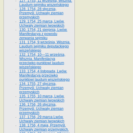
127. 1753, 11 września, Wisznia.
Laudum sejmiku wiszeńskiego
128. 1754, 28 stycznia,
Przemyśl. Uchwały ziemian
przemyskich
129. 1754, 25 marca, Lwów.
Uchwały ziemian lwowskich
130. 1754, 21 sierpnia, Lwów.
Manifestacya z powodu
zerwania sejmiku
131. 1754, 9 września, Wisznia.
Laudum sejmiku deputackiego
wiszeńskiego
132. 1754, 10—11 września,
Wisznia. Manifestacya
przeciwko punktowi laudum
wiszeńskiego
133. 1754, 4 listopada, Lwów.
Manifestacya przeciwko
punktowi laudum wiszeńskiego
134. 1755, 27 stycznia,
Przemyśl. Uchwały ziemian
przemyskich
135. 1755, 10 marca, Lwów.
Uchwały ziemian lwowskich
136. 1756, 26 stycznia,
Przemyśl. Uchwały ziemian
przemyskich
137. 1756, 29 marca Lwów.
Uchwały ziemian lwowskich
138. 1756, 4 maja, Przemyśl.
Uchwały ziemian przemyskich.