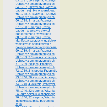
63. 1737, 19 sierpnia, Przemyśl.
Uchwały ziemian przemyskich
64. 1737, 10 września, Wisznia.
Laudum sejmiku wiszeńskiego
65. 1738, 27 stycznia, Przemyśl.
Uchwały ziemian przemyskich­­.
66. 1738, 3 marca, Przemyśl.
Uchwały ziemian przemyskich­
67. 1738, 5 sierpnia, Lwów.
Laudum w sprawie elekcyi
podkomorzego lwowskiego
68. 1738, 6 sierpnia, Lwów.
Manifestacya przeciw udziałowi
w elekcyach sejmikowych z
powodu zasądzenia w procesie.
69. 1739, 9 marca, Przemyśl.
Uchwały ziemian przemyskich
70. 1739, 27 kwietnia, Przemyśl.
Uchwały ziemian przemyskich
71. 1739, 20 lipca, Przemyśl.
Uchwały ziemian przemyskich
72. 1739, 2 listopada, Przemyśl.
Uchwały ziemian przemyskich
73. 1740, 26 stycznia, Przemyśl.
Uchwały ziemian przemyskich
74. 1740, 4 kwietnia, Przemyśl.
Uchwały ziemian przemyskich
75. 1740, 22 sierpnia, Wisznia.
Laudum sejmiku wiszeńskiego
76. 1740, 22 sierpnia, Wisznia.
Instrukcya sejmiku posłom na
sejm