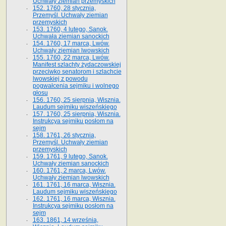
Uchwały ziemian przemyskich
152. 1760, 28 stycznia,
Przemyśl. Uchwały ziemian
przemyskich
153. 1760, 4 lutego, Sanok.
Uchwała ziemian sanockich
154. 1760, 17 marca, Lwów.
Uchwały ziemian lwowskich
155. 1760, 22 marca, Lwów.
Manifest szlachty żydaczowskiej
przeciwko senatorom i szlachcie
lwowskiej z po­wodu
pogwałcenia sejmiku i wolnego
głosu
156. 1760, 25 sierpnia, Wisznia.
Laudum sejmiku wiszeńskiego
157. 1760, 25 sierpnia, Wisznia.
Instrukcya sejmiku posłom na
sejm
158. 1761, 26 stycznia,
Przemyśl. Uchwały ziemian
przemyskich
159. 1761, 9 lutego, Sanok.
Uchwały ziemian sanockich
160. 1761, 2 marca, Lwów.
Uchwały ziemian lwowskich
161. 1761, 16 marca, Wisznia.
Laudum sejmiku wiszeńskiego
162. 1761, 16 marca, Wisznia.
Instrukcya sejmiku posłom na
sejm
163. 1861, 14 września,