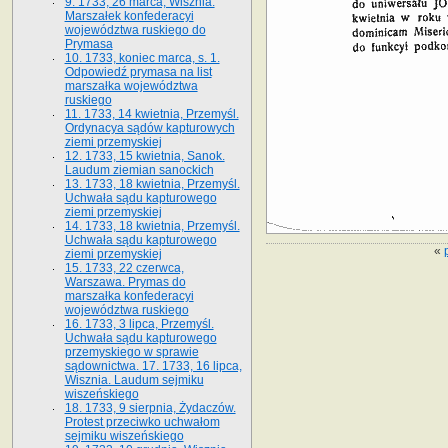
9. 1733, 26 marca, Wisznia.
Marszałek konfederacyi
województwa ruskiego do
Prymasa
10. 1733, koniec marca, s. 1.
Odpowiedź prymasa na list
marszałka województwa
ruskiego
11. 1733, 14 kwietnia, Przemyśl.
Ordynacya sądów kapturowych
ziemi przemyskiej
12. 1733, 15 kwietnia, Sanok.
Laudum ziemian sanockich
13. 1733, 18 kwietnia, Przemyśl.
Uchwała sądu kapturowego
ziemi przemyskiej
14. 1733, 18 kwietnia, Przemyśl.
Uchwała sądu kapturowego
«
ziemi przemyskiej
15. 1733, 22 czerwca,
Warszawa. Prymas do
marszałka konfederacyi
województwa ruskiego
16. 1733, 3 lipca, Przemyśl.
Uchwała sądu kapturowego
przemyskiego w sprawie
sądownictwa. 17. 1733, 16 lipca,
Wisznia. Laudum sejmiku
wiszeńskiego
18. 1733, 9 sierpnia, Żydaczów.
Protest przeciwko uchwałom
sejmiku wiszeńskiego