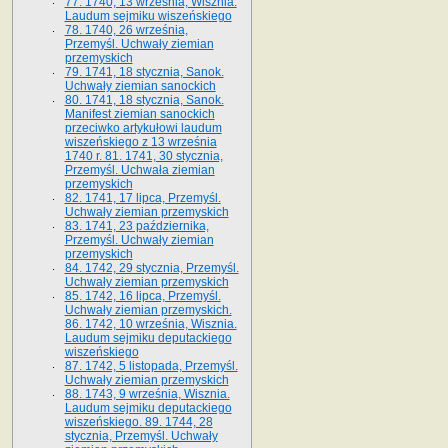
77. 1740, 13 września, Wisznia.
Laudum sejmiku wiszeńskiego
78. 1740, 26 września,
Przemyśl. Uchwały ziemian
przemyskich
79. 1741, 18 stycznia, Sanok.
Uchwały ziemian sanockich
80. 1741, 18 stycznia, Sanok.
Manifest ziemian sanockich
przeciwko artykułowi laudum
wiszeńskiego z 13 wrze­śnia
1740 r. 81. 1741, 30 stycznia,
Przemyśl. Uchwała ziemian
przemyskich
82. 1741, 17 lipca, Przemyśl.
Uchwały ziemian przemyskich
83. 1741, 23 października,
Przemyśl. Uchwały ziemian
przemyskich
84. 1742, 29 stycznia, Przemyśl.
Uchwały ziemian przemyskich
85. 1742, 16 lipca, Przemyśl.
Uchwały ziemian przemyskich.
86. 1742, 10 września, Wisznia.
Laudum sejmiku deputackiego
wiszeńskiego
87. 1742, 5 listopada, Przemyśl.
Uchwały ziemian przemyskich
88. 1743, 9 września, Wisznia.
Laudum sejmiku deputackiego
wiszeńskiego. 89. 1744, 28
stycznia, Przemyśl. Uchwały