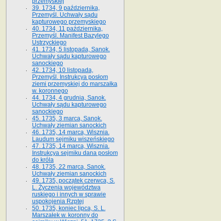
przemyskiej
39. 1734, 9 października,
Przemyśl. Uchwały sądu
kapturowego przemyskiego
40. 1734, 11 października,
Przemyśl. Manifest Bazylego
Ustrzyckiego
41. 1734, 5 listopada, Sanok.
Uchwały sądu kapturowego
sanockiego
42. 1734, 10 listopada,
Przemyśl. Instrukcya posłom
ziemi przemyskiej do marszałka
w. koronnego
44. 1734, 4 grudnia, Sanok.
Uchwały sądu kapturowego
sanockiego
45. 1735, 3 marca, Sanok.
Uchwały ziemian sanockich
46. 1735, 14 marca, Wisznia.
Laudum sejmiku wiszeńskiego
47. 1735, 14 marca, Wisznia.
Instrukcya sejmiku dana posłom
do króla
48. 1735, 22 marca, Sanok.
Uchwały ziemian sanockich
49. 1735, początek czerwca, S.
L. Życzenia województwa
ruskiego i innych w sprawie
uspokojenia Rzptej
50. 1735, koniec lipca, S. L.
Marszałek w. koronny do