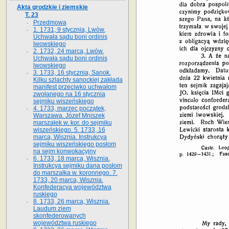
Akta grodzkie i ziemskie
T. 23
Przedmowa
1. 1731, 9 stycznia, Lwów.
Uchwała sądu boni ordinis
lwowskiego
2. 1732, 24 marca, Lwów.
Uchwała sądu boni ordinis
lwowskiego
3. 1733, 16 stycznia, Sanok.
Kilku szlachty sanockiej zakłada
manifest przeciwko uchwałom
zwołanego na 16 stycz­nia
sejmiku wiszeńskiego
4. 1733, marzec początek,
Warszawa. Józef Mniszek
marszałek w. kor. do sejmiku
wiszeńskiego. 5. 1733, 16
marca, Wisznia. Instrukcya
sejmiku wiszeńskiego posłom
na sejm konwokacyjny
6. 1733, 18 marca, Wisznia.
Instrukcya sejmiku dana posłom
do marszałka w. koronnego. 7.
1733, 20 marca, Wisznia.
Konfederacya województwa
ruskiego
8. 1733, 26 marca, Wisznia.
Laudum ziem
skonfederowanych
województwa ruskiego