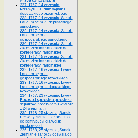
wierze św. ka­tolickiej
227. 1767, 14 września,
Przemyśl. Laudum sejmiku
deputackiego przemyskiego
228. 1767, 14 września, Sanok.
Laudum sejmiku deputackiego
sanockiego
229. 1767, 14 września, Sanok.
Laudum sejmiku
gospodarskiego sanockiego
230. 1767, 14 września, Sanok.
Akces ziemian sanockich do
konfederacyi radomskiej
231. 1767, 15 września, Sanok.
Akces ziemian sanockich do
konfederacyi radomskiej
232. 1767, 16 września, Lwów.
Laudum sejmiku
gospodarskiego lwowskiego
233. 1767, 16 września, Lwów.
Laudum sejmiku deputackiego
lwowskiego
234. 1767, 23 września, Lwów.
Reces od sprzeciwu przeciwko
sejmikowi poselskiemu w Wiszni
z 24 sierpnia t. r.
235. 1768, 25 stycznia, Sanok.
Uchwały ziemian sanockich co
do kontrybucyi dla wojsk
moskiewskich
236. 1768, 25 stycznia, Sanok.
Ziemianie sanoccy odsyłają do