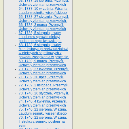
63. 1737, 19 sierpnia, Przemyśl.
Uchwały ziemian przemyskich
64. 1737, 10 września, Wisznia.
Laudum sejmiku wiszeńskiego
65. 1738, 27 stycznia, Przemyśl.
Uchwały ziemian przemyskich­­.
66. 1738, 3 marca, Przemyśl.
Uchwały ziemian przemyskich­
67. 1738, 5 sierpnia, Lwów.
Laudum w sprawie elekcyi
podkomorzego lwowskiego
68. 1738, 6 sierpnia, Lwów.
Manifestacya przeciw udziałowi
w elekcyach sejmikowych z
powodu zasądzenia w procesie.
69. 1739, 9 marca, Przemyśl.
Uchwały ziemian przemyskich
70. 1739, 27 kwietnia, Przemyśl.
Uchwały ziemian przemyskich
71. 1739, 20 lipca, Przemyśl.
Uchwały ziemian przemyskich
72. 1739, 2 listopada, Przemyśl.
Uchwały ziemian przemyskich
73. 1740, 26 stycznia, Przemyśl.
Uchwały ziemian przemyskich
74. 1740, 4 kwietnia, Przemyśl.
Uchwały ziemian przemyskich
75. 1740, 22 sierpnia, Wisznia.
Laudum sejmiku wiszeńskiego
76. 1740, 22 sierpnia, Wisznia.
Instrukcya sejmiku posłom na
sejm