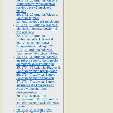
19. 1733, 10 grudnia, Wisznia.
Konfederacya województwa
ruskiego przy Stanisławie
elekcie
20. 1733, 10 grudnia, Wisznia.
Laudum sejmiku
konfederackiego wiszeńskiego
21. 1733, 10 grudnia, Wisznia.
Manifest przeciwko powtórnej
konfederacyi
22. 1733, 12 grudnia,
Dołhomościska. Uniwersał
marszałka konfederacyi
województwa ruskiego. 23.
1733, 29 grudnia, Wisznia.
Laudum sejmiku wiszeńskiego
24. 1733, 30 grudnia, Wisznia.
Instrukcya sejmiku dana posłom
do marszałka w. koronnego
25. 1734, 30 kwietnia, Przemyśl.
Laudum ziemian przemyskich
26. 1734, 7 czerwca, Sanok.
Laudum ziemian sanockich
27. 1734, 7 czerwca, Sanok.
Instrukcya dla komisarza do
zlustrowania chorągwi
delegowanego
28. 1734, 6 lipca, Pod
Szczutkowem. Punkt z laudum
konfederackiego województwa
ruskiego
29. 1734, 20 sierpnia, Pod