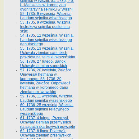
sejmiku w Wiszni. 51. 1735, ? S.
L. Marszałek w. koronny do
dygnitarzy na sejmiku w Wiszni
52. 1735, 9 września, Wisznia.
Laudum sejmiku wiszeńskiego
53. 1735, 9 września, Wisznia.
Instrukcya sejmiku posłom na
sejm
54. 1735, 12 września, Wisznia.
Laudum sejmiku wiszeńskiego
deputackiego
55. 1735, 13 września, Wisznia.
Uchwała ziemian sanockich
powzięta na sejmiku wiszeńskim
56. 1736, 27 lutego, Sanok.
Uchwały ziemian sanockich
57. 1736, 20 kwietnia, Załoźce.
Uniwersał hetmana w.
koronnego. 58. 1736. 20
kwietnia, Załoźce. Odpowiedź
hetmana w. koronnego dana
ziemianom lwowskim
59. 1736, 11 września, Wisznia.
Laudum sejmiku wiszeńskiego
60. 1736, 25 września, Wisznia.
Laudum sejmiku relacyjnego
wiszeńskiego
61. 1737, 4 lutego, Przemyśl.
Uchwały ziemian przemyskich
na sądach skarbowych powzięte
62. 1737, 8 lipca, Przemyśl.
Uchwała ziemian przemyskich