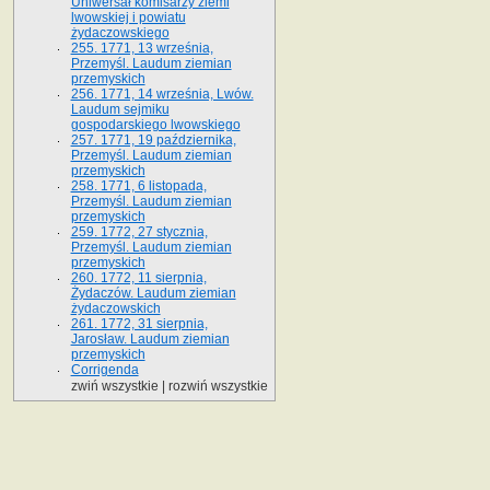
Uniwersał komisarzy ziemi
lwowskiej i powiatu
żydaczowskiego
255. 1771, 13 września,
Przemyśl. Laudum ziemian
przemyskich
256. 1771, 14 września, Lwów.
Laudum sejmiku
gospodarskiego lwowskiego
257. 1771, 19 października,
Przemyśl. Laudum ziemian
przemyskich
258. 1771, 6 listopada,
Przemyśl. Laudum ziemian
przemyskich
259. 1772, 27 stycznia,
Przemyśl. Laudum ziemian
przemyskich
260. 1772, 11 sierpnia,
Żydaczów. Laudum ziemian
żydaczowskich
261. 1772, 31 sierpnia,
Jarosław. Laudum ziemian
przemyskich
Corrigenda
zwiń wszystkie
|
rozwiń wszystkie