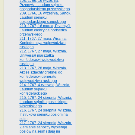
208. 1766, 16 września,
Przemyśl. Laudum sejmiku
gospodarskiego przemyskiego
209. 1766, 16 września, Sanok.
Laudum sejmiku
gospodarskiego sanockiego
210. 1767, 16 marca, Przemyśl.
Laudum elekcyjne podsędka
przemyskiego
211. 1767, 27 maja, Wisznia.
Konfederacya województwa
ruskiego
212. 1767, 27 maja, Wisznia.
Uniwersał marszałka
konfederacyi województwa
ruskiego
213. 1767, 28 maja, Wisznia.
Akces szlachty drobnej do
konfederacyi generału
województwa ruskiego
214. 1767, 4 czerwca, Wisznia.
Laudum sejmiku
konfederackiego
215. 1767, 24 sierpnia, Wisznia.
Laudum sejmiku poselskiego
wiszeńskiego
216. 1767, 24 sierpnia, Wisznia.
Instrukcya sejmiku posłom na
sejm
217. 1767, 24 sierpnia, Wisznia.
Ziemianie sanoccy wybierają
posłów na sejm i dają im