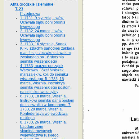
Akta grodzkie i ziemskie
T. 23
Przedmowa
1. 1731, 9 stycznia, Lwów.
Uchwała sądu boni ordinis
lwowskiego
2. 1732, 24 marca, Lwów.
Uchwała sądu boni ordinis
lwowskiego
3. 1733, 16 stycznia, Sanok.
Kilku szlachty sanockiej zakłada
manifest przeciwko uchwałom
zwołanego na 16 stycz­nia
sejmiku wiszeńskiego
4. 1733, marzec początek,
Warszawa. Józef Mniszek
marszałek w. kor. do sejmiku
wiszeńskiego. 5. 1733, 16
marca, Wisznia. Instrukcya
sejmiku wiszeńskiego posłom
na sejm konwokacyjny
6. 1733, 18 marca, Wisznia.
Instrukcya sejmiku dana posłom
do marszałka w. koronnego. 7.
1733, 20 marca, Wisznia.
Konfederacya województwa
ruskiego
8. 1733, 26 marca, Wisznia.
Laudum ziem
skonfederowanych
województwa ruskiego