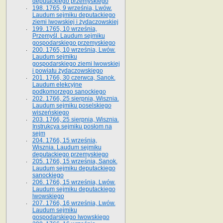
deputackiego przemyskiego
198. 1765, 9 września, Lwów.
Laudum sejmiku deputackiego
ziemi lwowskiej i żydaczowskiej
199. 1765, 10 września,
Przemyśl. Laudum sejmiku
gospodarskiego przemyskiego
200. 1765, 10 września, Lwów.
Laudum sejmiku
gospodarskiego ziemi lwowskiej
i powiatu żydaczowskiego
201. 1766, 30 czerwca, Sanok.
Laudum elekcyjne
podkomorzego sanockiego
202. 1766, 25 sierpnia, Wisznia.
Laudum sejmiku poselskiego
wiszeńskiego
203. 1766, 25 sierpnia, Wisznia.
Instrukcya sejmiku posłom na
sejm
204. 1766, 15 września,
Wisznia. Laudum sejmiku
deputackiego przemyskiego
205. 1766, 15 września, Sanok.
Laudum sejmiku deputackiego
sanockiego
206. 1766, 15 września, Lwów.
Laudum sejmiku deputackiego
lwowskiego
207. 1766, 16 września, Lwów.
Laudum sejmiku
gospodarskiego lwowskiego