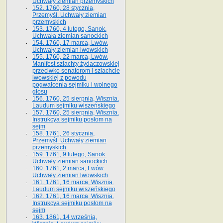
Uchwały ziemian przemyskich
152. 1760, 28 stycznia,
Przemyśl. Uchwały ziemian
przemyskich
153. 1760, 4 lutego, Sanok.
Uchwała ziemian sanockich
154. 1760, 17 marca, Lwów.
Uchwały ziemian lwowskich
155. 1760, 22 marca, Lwów.
Manifest szlachty żydaczowskiej
przeciwko senatorom i szlachcie
lwowskiej z po­wodu
pogwałcenia sejmiku i wolnego
głosu
156. 1760, 25 sierpnia, Wisznia.
Laudum sejmiku wiszeńskiego
157. 1760, 25 sierpnia, Wisznia.
Instrukcya sejmiku posłom na
sejm
158. 1761, 26 stycznia,
Przemyśl. Uchwały ziemian
przemyskich
159. 1761, 9 lutego, Sanok.
Uchwały ziemian sanockich
160. 1761, 2 marca, Lwów.
Uchwały ziemian lwowskich
161. 1761, 16 marca, Wisznia.
Laudum sejmiku wiszeńskiego
162. 1761, 16 marca, Wisznia.
Instrukcya sejmiku posłom na
sejm
163. 1861, 14 września,