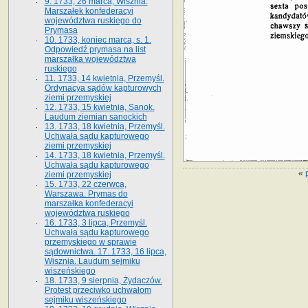
9. 1733, 26 marca, Wisznia.
Marszałek konfederacyi
województwa ruskiego do
Prymasa
10. 1733, koniec marca, s. 1.
Odpowiedź prymasa na list
marszałka województwa
ruskiego
11. 1733, 14 kwietnia, Przemyśl.
Ordynacya sądów kapturowych
ziemi przemyskiej
12. 1733, 15 kwietnia, Sanok.
Laudum ziemian sanockich
13. 1733, 18 kwietnia, Przemyśl.
Uchwała sądu kapturowego
ziemi przemyskiej
14. 1733, 18 kwietnia, Przemyśl.
Uchwała sądu kapturowego
«
ziemi przemyskiej
15. 1733, 22 czerwca,
Warszawa. Prymas do
marszałka konfederacyi
województwa ruskiego
16. 1733, 3 lipca, Przemyśl.
Uchwała sądu kapturowego
przemyskiego w sprawie
sądownictwa. 17. 1733, 16 lipca,
Wisznia. Laudum sejmiku
wiszeńskiego
18. 1733, 9 sierpnia, Żydaczów.
Protest przeciwko uchwałom
sejmiku wiszeńskiego