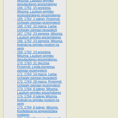
Wisznia. Laudum sejmiku
deputackiego wiszeńskiego
164. 1761, 15 września,
Wisznia. Laudum sejmiku
gospodarskiego wiszeńskiego
165. 1762, 1 lutego, Przemyśl.
Uchwały ziemian przemyskich
166. 1762, 22 marca, Lwów.
Uchwały ziemian lwowskich
167. 1762, 23 sierpnia, Wisznia.
Laudum sejmiku wiszeńskiego
168. 1762, 23 sierpnia, Wisznia.
Instrukcya sejmiku posłom na
sejm
169. 1762, 13 września,
Wisznia. Laudum sejmiku
deputackiego wiszeńskiego.
170. 1763, 31 stycznia,
Przemyśl. Limita kongresu
ziemian przemyskich
171. 1763, 14 marca, Lwów.
Uchwały ziemian lwowskich
172. 1763, 28 marca, Przemyśl.
Uchwały ziemian przemyskich
173. 1764, 6 lutego, Wisznia.
Laudum sejmiku wiszeńskiego
174. 1764, 6 lutego Wisznia.
Instrukcya sejmiku posłom na
sejm
175. 1764, 6 lutego, Wisznia.
Konfederacya województwa
ruskiego