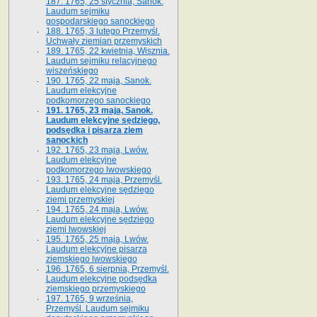
187. 1765, 25 stycznia, Sanok.
Laudum sejmiku
gospodarskiego sanockiego
188. 1765, 3 lutego Przemyśl.
Uchwały ziemian przemyskich
189. 1765, 22 kwietnia, Wisznia.
Laudum sejmiku relacyjnego
wiszeńskiego
190. 1765, 22 maja, Sanok.
Laudum elekcyjne
podkomorzego sanockiego
191. 1765, 23 maja, Sanok.
Laudum elekcyjne sędziego,
podsędka i pisarza ziem
sanockich
192. 1765, 23 maja, Lwów.
Laudum elekcyjne
podkomorzego lwowskiego
193. 1765, 24 maja, Przemyśl.
Laudum elekcyjne sędziego
ziemi przemyskiej
194. 1765, 24 maja, Lwów.
Laudum elekcyjne sędziego
ziemi lwowskiej
195. 1765, 25 maja, Lwów.
Laudum elekcyjne pisarza
ziemskiego lwowskiego
196. 1765, 6 sierpnia, Przemyśl.
Laudum elekcyjne podsędka
ziemskiego przemyskiego
197. 1765, 9 września,
Przemyśl. Laudum sejmiku