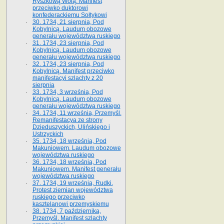
Ryszkową Wolą. Manifest
przeciwko duktorowi
konfederackiemu Sołtykowi
30. 1734, 21 sierpnia, Pod
Kobylnicą. Laudum obozowe
generału województwa ruskiego
31. 1734, 23 sierpnia, Pod
Kobylnicą. Laudum obozowe
generału województwa ruskiego
32. 1734, 23 sierpnia, Pod
Kobylnicą. Manifest przeciwko
manifestacyi szlachty z 20
sierpnia
33. 1734, 3 września, Pod
Kobylnicą. Laudum obozowe
generału województwa ruskiego
34. 1734, 11 września, Przemyśl.
Remanifestacya ze strony
Dzieduszyckich, Ulińskiego i
Ustrzyckich
35. 1734, 18 września, Pod
Makuniowem. Laudum obozowe
województwa ruskiego
36. 1734, 18 września, Pod
Makuniowem. Manifest generału
województwa ruskiego
37. 1734, 19 września, Rudki.
Protest ziemian województwa
ruskiego przeciwko
kasztelanowi przemyskiemu
38. 1734, 7 października,
Przemyśl. Manifest szlachty