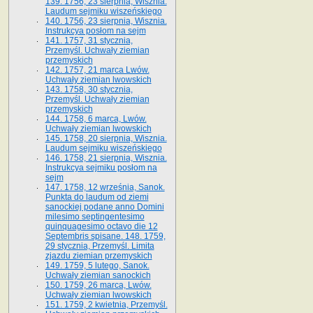
139. 1756, 23 sierpnia, Wisznia.
Laudum sejmiku wiszeńskiego
140. 1756, 23 sierpnia, Wisznia.
Instrukcya posłom na sejm
141. 1757, 31 stycznia,
Przemyśl. Uchwały ziemian
przemyskich
142. 1757, 21 marca Lwów.
Uchwały ziemian lwowskich
143. 1758, 30 stycznia,
Przemyśl. Uchwały ziemian
przemyskich
144. 1758, 6 marca, Lwów.
Uchwały ziemian lwowskich
145. 1758, 20 sierpnia, Wisznia.
Laudum sejmiku wiszeńskiego
146. 1758, 21 sierpnia, Wisznia.
Instrukcya sejmiku posłom na
sejm
147. 1758, 12 września, Sanok.
Punkta do laudum od ziemi
sanockiej podane anno Domini
milesimo septingentesimo
quinquagesimo octavo die 12
Septembris spisane. 148. 1759,
29 stycznia, Przemyśl. Limita
zjazdu ziemian przemyskich
149. 1759, 5 lutego, Sanok.
Uchwały ziemian sanockich
150. 1759, 26 marca, Lwów.
Uchwały ziemian lwowskich
151. 1759, 2 kwietnia, Przemyśl.