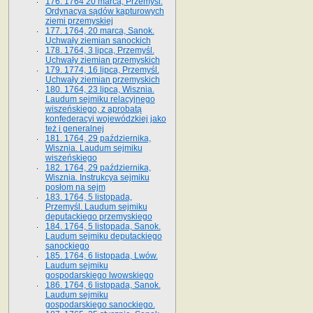
176. 1764 20 marca, Przemyśl.
Ordynacya sądów kapturowych
ziemi przemyskiej
177. 1764, 20 marca, Sanok.
Uchwały ziemian sanockich
178. 1764, 3 lipca, Przemyśl.
Uchwały ziemian przemyskich
179. 1774, 16 lipca, Przemyśl.
Uchwały ziemian przemyskich
180. 1764, 23 lipca, Wisznia.
Laudum sejmiku relacyjnego
wiszeńskiego, z aprobatą
konfederacyi wojewódzkiej jako
też i generalnej
181. 1764, 29 października,
Wisznia. Laudum sejmiku
wiszeńskiego
182. 1764, 29 października,
Wisznia. Instrukcya sejmiku
posłom na sejm
183. 1764, 5 listopada,
Przemyśl. Laudum sejmiku
deputackiego przemyskiego
184. 1764, 5 listopada, Sanok.
Laudum sejmiku deputackiego
sanockiego
185. 1764, 6 listopada, Lwów.
Laudum sejmiku
gospodarskiego lwowskiego
186. 1764, 6 listopada, Sanok.
Laudum sejmiku
gospodarskiego sanockiego.