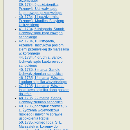
przemyskiej
39. 1734, 9 października,
Przemyśl. Uchwały sądu
kapturowego przemyskiego
40. 1734, 11 października,
Przemyśl. Manifest Bazylego
Ustrzyckiego
41. 1734, 5 listopada, Sanok.
Uchwały sądu kapturowego
sanockiego
42. 1734, 10 listopada,
Przemyśl. Instrukcya posłom
ziemi przemyskiej do marszałka
w. koronnego
44. 1734, 4 grudnia, Sanok.
Uchwały sądu kapturowego
sanockiego
45. 1735, 3 marca, Sanok.
Uchwały ziemian sanockich
46. 1735, 14 marca, Wisznia.
Laudum sejmiku wiszeńskiego
47. 1735, 14 marca, Wisznia.
Instrukcya sejmiku dana posłom
do króla
48. 1735, 22 marca, Sanok.
Uchwały ziemian sanockich
49. 1735, początek czerwca, S.
L. Życzenia województwa
ruskiego i innych w sprawie
uspokojenia Rzptej
50. 1735, koniec lipca, S. L.
Marszałek w. koronny do