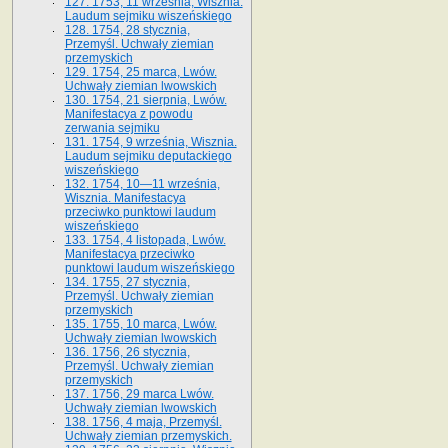
127. 1753, 11 września, Wisznia.
Laudum sejmiku wiszeńskiego
128. 1754, 28 stycznia,
Przemyśl. Uchwały ziemian
przemyskich
129. 1754, 25 marca, Lwów.
Uchwały ziemian lwowskich
130. 1754, 21 sierpnia, Lwów.
Manifestacya z powodu
zerwania sejmiku
131. 1754, 9 września, Wisznia.
Laudum sejmiku deputackiego
wiszeńskiego
132. 1754, 10—11 września,
Wisznia. Manifestacya
przeciwko punktowi laudum
wiszeńskiego
133. 1754, 4 listopada, Lwów.
Manifestacya przeciwko
punktowi laudum wiszeńskiego
134. 1755, 27 stycznia,
Przemyśl. Uchwały ziemian
przemyskich
135. 1755, 10 marca, Lwów.
Uchwały ziemian lwowskich
136. 1756, 26 stycznia,
Przemyśl. Uchwały ziemian
przemyskich
137. 1756, 29 marca Lwów.
Uchwały ziemian lwowskich
138. 1756, 4 maja, Przemyśl.
Uchwały ziemian przemyskich.