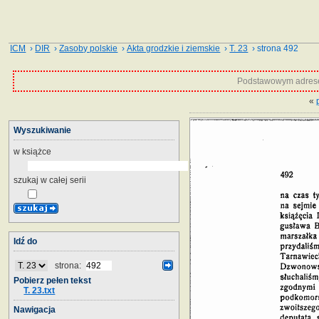
ICM
›
DIR
›
Zasoby polskie
›
Akta grodzkie i ziemskie
›
T. 23
› strona 492
Podstawowym adrese
«
Wyszukiwanie
w książce
szukaj w całej serii
Idź do
strona:
Pobierz pełen tekst
T. 23.txt
Nawigacja