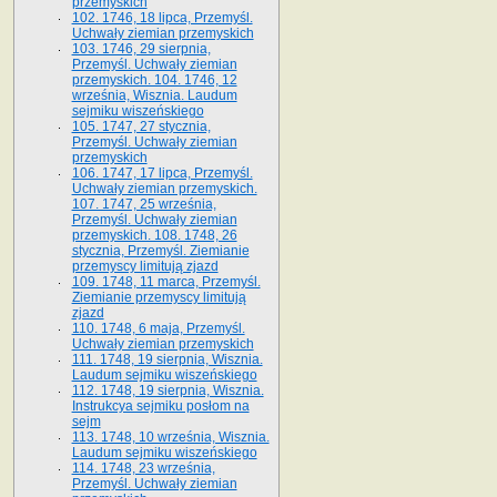
przemyskich
102. 1746, 18 lipca, Przemyśl.
Uchwały ziemian przemyskich
103. 1746, 29 sierpnia,
Przemyśl. Uchwały ziemian
przemyskich. 104. 1746, 12
września, Wisznia. Laudum
sejmiku wiszeńskiego
105. 1747, 27 stycznia,
Przemyśl. Uchwały ziemian
przemyskich
106. 1747, 17 lipca, Przemyśl.
Uchwały ziemian przemyskich.
107. 1747, 25 września,
Przemyśl. Uchwały ziemian
przemyskich. 108. 1748, 26
stycznia, Przemyśl. Ziemianie
przemyscy limitują zjazd
109. 1748, 11 marca, Przemyśl.
Ziemianie przemyscy limitują
zjazd
110. 1748, 6 maja, Przemyśl.
Uchwały ziemian przemyskich
111. 1748, 19 sierpnia, Wisznia.
Laudum sejmiku wiszeńskiego
112. 1748, 19 sierpnia, Wisznia.
Instrukcya sejmiku posłom na
sejm
113. 1748, 10 września, Wisznia.
Laudum sejmiku wiszeńskiego
114. 1748, 23 września,
Przemyśl. Uchwały ziemian