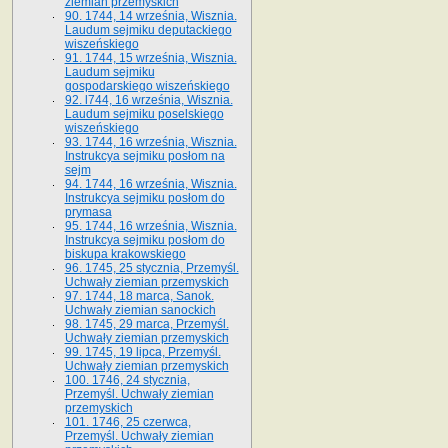
ziemian przemyskich
90. 1744, 14 września, Wisznia.
Laudum sejmiku deputackiego
wiszeńskiego
91. 1744, 15 września, Wisznia.
Laudum sejmiku
gospodarskiego wiszeńskiego
92. l744, 16 września, Wisznia.
Laudum sejmiku poselskiego
wiszeńskiego
93. 1744, 16 września, Wisznia.
Instrukcya sejmiku posłom na
sejm
94. 1744, 16 września, Wisznia.
Instrukcya sejmiku posłom do
prymasa
95. 1744, 16 września, Wisznia.
Instrukcya sejmiku posłom do
biskupa krakowskiego
96. 1745, 25 stycznia, Przemyśl.
Uchwały ziemian przemyskich
97. 1744, 18 marca, Sanok.
Uchwały ziemian sanockich
98. 1745, 29 marca, Przemyśl.
Uchwały ziemian przemyskich
99. 1745, 19 lipca, Przemyśl.
Uchwały ziemian przemyskich
100. 1746, 24 stycznia,
Przemyśl. Uchwały ziemian
przemyskich
101. 1746, 25 czerwca,
Przemyśl. Uchwały ziemian