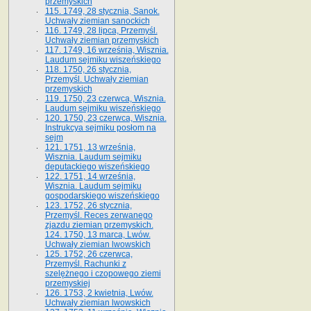
przemyskich
115. 1749, 28 stycznia, Sanok.
Uchwały ziemian sanockich
116. 1749, 28 lipca, Przemyśl.
Uchwały ziemian przemyskich
117. 1749, 16 września, Wisznia.
Laudum sejmiku wiszeńskiego
118. 1750, 26 stycznia,
Przemyśl. Uchwały ziemian
przemyskich
119. 1750, 23 czerwca, Wisznia.
Laudum sejmiku wiszeńskiego
120. 1750, 23 czerwca, Wisznia.
Instrukcya sejmiku posłom na
sejm
121. 1751, 13 września,
Wisznia. Laudum sejmiku
deputackiego wiszeńskiego
122. 1751, 14 września,
Wisznia. Laudum sejmiku
gospodarskiego wiszeńskiego
123. 1752, 26 stycznia,
Przemyśl. Reces zerwanego
zjazdu ziemian przemyskich.
124. 1750, 13 marca, Lwów.
Uchwały ziemian lwowskich
125. 1752, 26 czerwca,
Przemyśl. Rachunki z
szelężnego i czopowego ziemi
przemyskiej
126. 1753, 2 kwietnia, Lwów.
Uchwały ziemian lwowskich