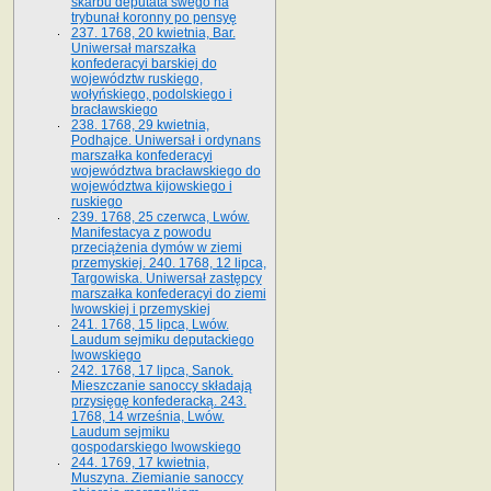
skarbu deputata swego na
trybunał koronny po pensyę
237. 1768, 20 kwietnia, Bar.
Uniwersał marszałka
konfederacyi barskiej do
województw ruskiego,
wołyńskiego, podolskiego i
bracławskiego
238. 1768, 29 kwietnia,
Podhajce. Uniwersał i ordynans
marszałka konfederacyi
województwa bracławskiego do
wo­jewództwa kijowskiego i
ruskiego
239. 1768, 25 czerwca, Lwów.
Manifestacya z powodu
przeciążenia dymów w ziemi
przemyskiej. 240. 1768, 12 lipca,
Targowiska. Uniwersał zastępcy
marszałka konfederacyi do ziemi
lwowskiej i przemyskiej
241. 1768, 15 lipca, Lwów.
Laudum sejmiku deputackiego
lwowskiego
242. 1768, 17 lipca, Sanok.
Mieszczanie sanoccy składają
przysięgę konfederacką. 243.
1768, 14 września, Lwów.
Laudum sejmiku
gospodarskiego lwowskiego
244. 1769, 17 kwietnia,
Muszyna. Ziemianie sanoccy