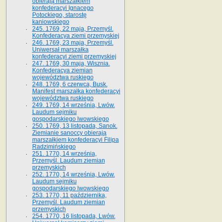
obierają marszałkiem
konfederacyi Ignacego
Potockiego, starostę
kaniowskiego
245. 1769, 22 maja, Przemyśl.
Konfederacya ziemi przemyskiej
246. 1769, 23 maja, Przemyśl.
Uniwersał marszałka
konfederacyi ziemi przemyskiej
247. 1769, 30 maja, Wisznia.
Konfederacya ziemian
województwa ruskiego
248. 1769, 6 czerwca, Busk.
Manifest marszałka konfederacyi
województwa ruskiego
249. 1769, 14 września, Lwów.
Laudum sejmiku
gospodarskiego lwowskiego
250. 1769, 13 listopada, Sanok.
Ziemianie sanoccy obierają
marszałkiem konfederacyi Filipa
Radzimińskiego
251. 1770, 14 września,
Przemyśl. Laudum ziemian
przemyskich
252. 1770, 14 września, Lwów.
Laudum sejmiku
gospodarskiego lwowskiego
253. 1770, 11 października,
Przemyśl. Laudum ziemian
przemyskich
254. 1770, 16 listopada, Lwów.