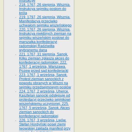
instrukcyę
218. 1767, 26 sierpnia, Wisznia.
Instrukcya sejmiku posłom do
króla
219. 1797, 26 sierpnia, Wisznia.
Manifestacya przeciwko
uchwałom sejmiku wiszeńskiego
220. 1767, 26 sierpnia, Wisznia.
Instrukcya niektórych ziemian na
sejmiku wiszeńskim posłowi do
marszałka konfe­deracyi
radomskiej Radziwiłła
wybranemu dana
221. 1767, 31 sierpnia, Sanok.
Kilku ziemian zgłasza akces do
konfederacyi radomskiej. 222.
1767, 1 września, Warszawa.
Pozew przed sąd konfederacki
223. 1767, 1 września, Sanok.
Protest ziemian sanockich z
powodu obranych w Wiszni na
sejmiku przedsejmo­wym posłów
224. 1767, 2 września, Uherce.
Kasztelan sanocki odstępuje od
protestacyi przeciwko sejmikowi
wiszeńskiemu uczynionej. 225.
1767, 5 września, Sanok. Akces
ziemian sanockich do
konfederacyi radomskiej
226. 1767, 3 września, Lwów.
Stefan Hordyński poseł ziemi
lwowskiej zakłada manifest przy