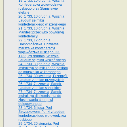
19. 1733, 10 grudnia, Wisznia.
Konfederacya województwa
ruskiego przy Stanisławie
elekcie
20. 1733, 10 grudnia, Wisznia.
Laudum sejmiku
konfederackiego wiszeńskiego
21. 1733, 10 grudnia, Wisznia.
Manifest przeciwko powtórnej
konfederacyi
22. 1733, 12 grudnia,
Dołhomościska. Uniwersał
marszałka konfederacyi
województwa ruskiego. 23.
1733, 29 grudnia, Wisznia.
Laudum sejmiku wiszeńskiego
24. 1733, 30 grudnia, Wisznia.
Instrukcya sejmiku dana posłom
do marszałka w. koronnego
25. 1734, 30 kwietnia, Przemyśl.
Laudum ziemian przemyskich
26. 1734, 7 czerwca, Sanok.
Laudum ziemian sanockich
27. 1734, 7 czerwca, Sanok.
Instrukcya dla komisarza do
zlustrowania chorągwi
delegowanego
28. 1734, 6 lipca, Pod
Szczutkowem. Punkt z laudum
konfederackiego województwa
ruskiego
29. 1734, 20 sierpnia, Pod