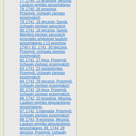
77. 1740, 13 września, Wisznia.
Laudum sejmiku wiszeńskiego
78. 1740, 26 września,
Przemyśl. Uchwały ziemian
przemyskich
79. 1741, 18 stycznia, Sanok.
Uchwały ziemian sanockich
80. 1741, 18 stycznia, Sanok.
Manifest ziemian sanockich
przeciwko artykułowi laudum
wiszeńskiego z 13 wrze­śnia
1740 r. 81. 1741, 30 stycznia,
Przemyśl. Uchwała ziemian
przemyskich
82. 1741, 17 lipca, Przemyśl.
Uchwały ziemian przemyskich
83. 1741, 23 października,
Przemyśl. Uchwały ziemian
przemyskich
84. 1742, 29 stycznia, Przemyśl.
Uchwały ziemian przemyskich
85. 1742, 16 lipca, Przemyśl.
Uchwały ziemian przemyskich.
86. 1742, 10 września, Wisznia.
Laudum sejmiku deputackiego
wiszeńskiego
87. 1742, 5 listopada, Przemyśl.
Uchwały ziemian przemyskich
88. 1743, 9 września, Wisznia.
Laudum sejmiku deputackiego
wiszeńskiego. 89. 1744, 28
stycznia, Przemyśl. Uchwały