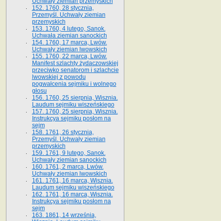
Uchwały ziemian przemyskich
152. 1760, 28 stycznia,
Przemyśl. Uchwały ziemian
przemyskich
153. 1760, 4 lutego, Sanok.
Uchwała ziemian sanockich
154. 1760, 17 marca, Lwów.
Uchwały ziemian lwowskich
155. 1760, 22 marca, Lwów.
Manifest szlachty żydaczowskiej
przeciwko senatorom i szlachcie
lwowskiej z po­wodu
pogwałcenia sejmiku i wolnego
głosu
156. 1760, 25 sierpnia, Wisznia.
Laudum sejmiku wiszeńskiego
157. 1760, 25 sierpnia, Wisznia.
Instrukcya sejmiku posłom na
sejm
158. 1761, 26 stycznia,
Przemyśl. Uchwały ziemian
przemyskich
159. 1761, 9 lutego, Sanok.
Uchwały ziemian sanockich
160. 1761, 2 marca, Lwów.
Uchwały ziemian lwowskich
161. 1761, 16 marca, Wisznia.
Laudum sejmiku wiszeńskiego
162. 1761, 16 marca, Wisznia.
Instrukcya sejmiku posłom na
sejm
163. 1861, 14 września,