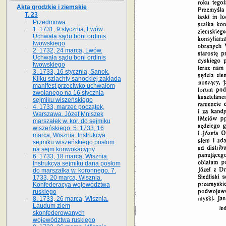
Akta grodzkie i ziemskie
T. 23
Przedmowa
1. 1731, 9 stycznia, Lwów.
Uchwała sądu boni ordinis
lwowskiego
2. 1732, 24 marca, Lwów.
Uchwała sądu boni ordinis
lwowskiego
3. 1733, 16 stycznia, Sanok.
Kilku szlachty sanockiej zakłada
manifest przeciwko uchwałom
zwołanego na 16 stycz­nia
sejmiku wiszeńskiego
4. 1733, marzec początek,
Warszawa. Józef Mniszek
marszałek w. kor. do sejmiku
wiszeńskiego. 5. 1733, 16
marca, Wisznia. Instrukcya
sejmiku wiszeńskiego posłom
na sejm konwokacyjny
6. 1733, 18 marca, Wisznia.
Instrukcya sejmiku dana posłom
do marszałka w. koronnego. 7.
1733, 20 marca, Wisznia.
Konfederacya województwa
ruskiego
8. 1733, 26 marca, Wisznia.
Laudum ziem
skonfederowanych
województwa ruskiego