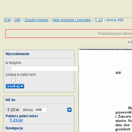
ICM
›
DIR
›
Zasoby polskie
›
Akta grodzkie i ziemskie
›
T. 23
› strona 498
Podstawowym adrese
«
Wyszukiwanie
w książce
szukaj w całej serii
Idź do
strona:
Pobierz pełen tekst
T. 23.txt
Nawigacja