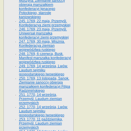
Muszyna. Ziemianie sanoccy
obierają marszałkiem
konfederacyi Ignacego
Potockiego, starostę
kaniowskiego
245. 1769, 22 maja, Przemyśl.
Konfederacya ziemi przemyskiej
246. 1769, 23 maja, Przemyśl.
Uniwersał marszałka
konfederacyi ziemi przemyskiej
247. 1769, 30 maja, Wisznia.
Konfederacya ziemian
województwa ruskiego
248. 1769, 6 czerwca, Busk.
Manifest marszałka konfederacyi
województwa ruskiego
249. 1769, 14 września, Lwów.
Laudum sejmiku
gospodarskiego lwowskiego
250. 1769, 13 listopada, Sanok.
Ziemianie sanoccy obierają
marszałkiem konfederacyi Filipa
Radzimińskiego
251. 1770, 14 września,
Przemyśl. Laudum ziemian
przemyskich
252. 1770, 14 września, Lwów.
Laudum sejmiku
gospodarskiego lwowskiego
253. 1770, 11 października,
Przemyśl. Laudum ziemian
przemyskich