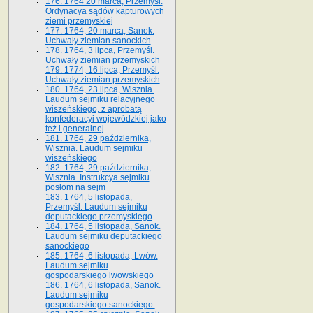
176. 1764 20 marca, Przemyśl.
Ordynacya sądów kapturowych
ziemi przemyskiej
177. 1764, 20 marca, Sanok.
Uchwały ziemian sanockich
178. 1764, 3 lipca, Przemyśl.
Uchwały ziemian przemyskich
179. 1774, 16 lipca, Przemyśl.
Uchwały ziemian przemyskich
180. 1764, 23 lipca, Wisznia.
Laudum sejmiku relacyjnego
wiszeńskiego, z aprobatą
konfederacyi wojewódzkiej jako
też i generalnej
181. 1764, 29 października,
Wisznia. Laudum sejmiku
wiszeńskiego
182. 1764, 29 października,
Wisznia. Instrukcya sejmiku
posłom na sejm
183. 1764, 5 listopada,
Przemyśl. Laudum sejmiku
deputackiego przemyskiego
184. 1764, 5 listopada, Sanok.
Laudum sejmiku deputackiego
sanockiego
185. 1764, 6 listopada, Lwów.
Laudum sejmiku
gospodarskiego lwowskiego
186. 1764, 6 listopada, Sanok.
Laudum sejmiku
gospodarskiego sanockiego.