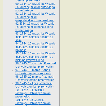
ziemian przemyskich
90. 1744, 14 września, Wisznia.
Laudum sejmiku deputackiego
wiszeńskiego
91. 1744, 15 września, Wisznia.
Laudum sejmiku
gospodarskiego wiszeńskiego
92. l744, 16 września, Wisznia.
Laudum sejmiku poselskiego
wiszeńskiego
93. 1744, 16 września, Wisznia.
Instrukcya sejmiku posłom na
sejm
94. 1744, 16 września, Wisznia.
Instrukcya sejmiku posłom do
prymasa
95. 1744, 16 września, Wisznia.
Instrukcya sejmiku posłom do
biskupa krakowskiego
96. 1745, 25 stycznia, Przemyśl.
Uchwały ziemian przemyskich
97. 1744, 18 marca, Sanok.
Uchwały ziemian sanockich
98. 1745, 29 marca, Przemyśl.
Uchwały ziemian przemyskich
99. 1745, 19 lipca, Przemyśl.
Uchwały ziemian przemyskich
100. 1746, 24 stycznia,
Przemyśl. Uchwały ziemian
przemyskich
101. 1746, 25 czerwca,
Przemyśl. Uchwały ziemian