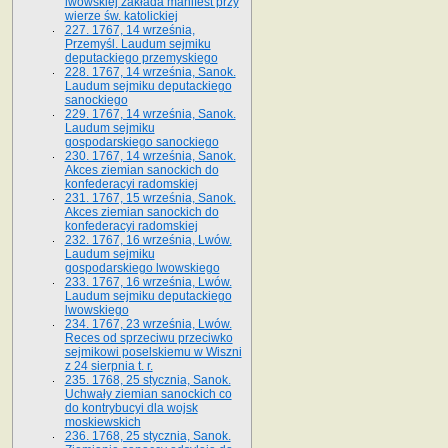
lwowskiej zakłada manifest przy
wierze św. ka­tolickiej
227. 1767, 14 września,
Przemyśl. Laudum sejmiku
deputackiego przemyskiego
228. 1767, 14 września, Sanok.
Laudum sejmiku deputackiego
sanockiego
229. 1767, 14 września, Sanok.
Laudum sejmiku
gospodarskiego sanockiego
230. 1767, 14 września, Sanok.
Akces ziemian sanockich do
konfederacyi radomskiej
231. 1767, 15 września, Sanok.
Akces ziemian sanockich do
konfederacyi radomskiej
232. 1767, 16 września, Lwów.
Laudum sejmiku
gospodarskiego lwowskiego
233. 1767, 16 września, Lwów.
Laudum sejmiku deputackiego
lwowskiego
234. 1767, 23 września, Lwów.
Reces od sprzeciwu przeciwko
sejmikowi poselskiemu w Wiszni
z 24 sierpnia t. r.
235. 1768, 25 stycznia, Sanok.
Uchwały ziemian sanockich co
do kontrybucyi dla wojsk
moskiewskich
236. 1768, 25 stycznia, Sanok.