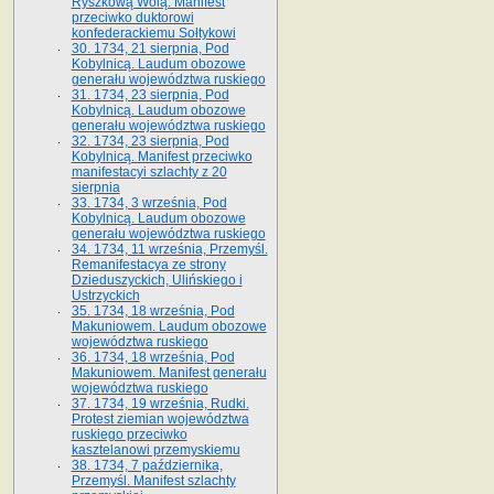
Ryszkową Wolą. Manifest
przeciwko duktorowi
konfederackiemu Sołtykowi
30. 1734, 21 sierpnia, Pod
Kobylnicą. Laudum obozowe
generału województwa ruskiego
31. 1734, 23 sierpnia, Pod
Kobylnicą. Laudum obozowe
generału województwa ruskiego
32. 1734, 23 sierpnia, Pod
Kobylnicą. Manifest przeciwko
manifestacyi szlachty z 20
sierpnia
33. 1734, 3 września, Pod
Kobylnicą. Laudum obozowe
generału województwa ruskiego
34. 1734, 11 września, Przemyśl.
Remanifestacya ze strony
Dzieduszyckich, Ulińskiego i
Ustrzyckich
35. 1734, 18 września, Pod
Makuniowem. Laudum obozowe
województwa ruskiego
36. 1734, 18 września, Pod
Makuniowem. Manifest generału
województwa ruskiego
37. 1734, 19 września, Rudki.
Protest ziemian województwa
ruskiego przeciwko
kasztelanowi przemyskiemu
38. 1734, 7 października,
Przemyśl. Manifest szlachty