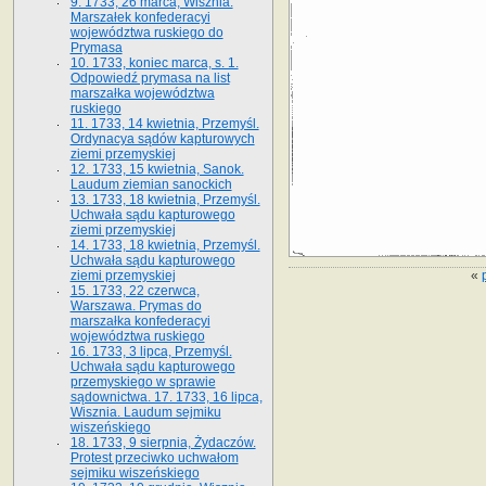
9. 1733, 26 marca, Wisznia.
Marszałek konfederacyi
województwa ruskiego do
Prymasa
10. 1733, koniec marca, s. 1.
Odpowiedź prymasa na list
marszałka województwa
ruskiego
11. 1733, 14 kwietnia, Przemyśl.
Ordynacya sądów kapturowych
ziemi przemyskiej
12. 1733, 15 kwietnia, Sanok.
Laudum ziemian sanockich
13. 1733, 18 kwietnia, Przemyśl.
Uchwała sądu kapturowego
ziemi przemyskiej
14. 1733, 18 kwietnia, Przemyśl.
Uchwała sądu kapturowego
«
ziemi przemyskiej
15. 1733, 22 czerwca,
Warszawa. Prymas do
marszałka konfederacyi
województwa ruskiego
16. 1733, 3 lipca, Przemyśl.
Uchwała sądu kapturowego
przemyskiego w sprawie
sądownictwa. 17. 1733, 16 lipca,
Wisznia. Laudum sejmiku
wiszeńskiego
18. 1733, 9 sierpnia, Żydaczów.
Protest przeciwko uchwałom
sejmiku wiszeńskiego