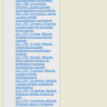
gospodarskiego lwowskiego
208. 1766, 16 września,
Przemyśl. Laudum sejmiku
gospodarskiego przemyskiego
209. 1766, 16 września, Sanok.
Laudum sejmiku
gospodarskiego sanockiego
210. 1767, 16 marca, Przemyśl.
Laudum elekcyjne podsędka
przemyskiego
211. 1767, 27 maja, Wisznia.
Konfederacya województwa
ruskiego
212. 1767, 27 maja, Wisznia.
Uniwersał marszałka
konfederacyi województwa
ruskiego
213. 1767, 28 maja, Wisznia.
Akces szlachty drobnej do
konfederacyi generału
województwa ruskiego
214. 1767, 4 czerwca, Wisznia.
Laudum sejmiku
konfederackiego
215. 1767, 24 sierpnia, Wisznia.
Laudum sejmiku poselskiego
wiszeńskiego
216. 1767, 24 sierpnia, Wisznia.
Instrukcya sejmiku posłom na
sejm
217. 1767, 24 sierpnia, Wisznia.
Ziemianie sanoccy wybierają