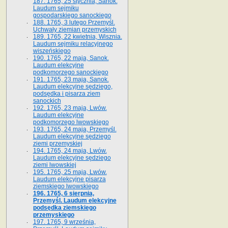
187. 1765, 25 stycznia, Sanok.
Laudum sejmiku
gospodarskiego sanockiego
188. 1765, 3 lutego Przemyśl.
Uchwały ziemian przemyskich
189. 1765, 22 kwietnia, Wisznia.
Laudum sejmiku relacyjnego
wiszeńskiego
190. 1765, 22 maja, Sanok.
Laudum elekcyjne
podkomorzego sanockiego
191. 1765, 23 maja, Sanok.
Laudum elekcyjne sędziego,
podsędka i pisarza ziem
sanockich
192. 1765, 23 maja, Lwów.
Laudum elekcyjne
podkomorzego lwowskiego
193. 1765, 24 maja, Przemyśl.
Laudum elekcyjne sędziego
ziemi przemyskiej
194. 1765, 24 maja, Lwów.
Laudum elekcyjne sędziego
ziemi lwowskiej
195. 1765, 25 maja, Lwów.
Laudum elekcyjne pisarza
ziemskiego lwowskiego
196. 1765, 6 sierpnia,
Przemyśl. Laudum elekcyjne
podsędka ziemskiego
przemyskiego
197. 1765, 9 września,