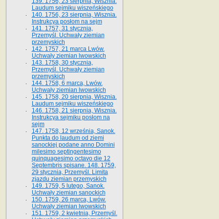
139. 1756, 23 sierpnia, Wisznia.
Laudum sejmiku wiszeńskiego
140. 1756, 23 sierpnia, Wisznia.
Instrukcya posłom na sejm
141. 1757, 31 stycznia,
Przemyśl. Uchwały ziemian
przemyskich
142. 1757, 21 marca Lwów.
Uchwały ziemian lwowskich
143. 1758, 30 stycznia,
Przemyśl. Uchwały ziemian
przemyskich
144. 1758, 6 marca, Lwów.
Uchwały ziemian lwowskich
145. 1758, 20 sierpnia, Wisznia.
Laudum sejmiku wiszeńskiego
146. 1758, 21 sierpnia, Wisznia.
Instrukcya sejmiku posłom na
sejm
147. 1758, 12 września, Sanok.
Punkta do laudum od ziemi
sanockiej podane anno Domini
milesimo septingentesimo
quinquagesimo octavo die 12
Septembris spisane. 148. 1759,
29 stycznia, Przemyśl. Limita
zjazdu ziemian przemyskich
149. 1759, 5 lutego, Sanok.
Uchwały ziemian sanockich
150. 1759, 26 marca, Lwów.
Uchwały ziemian lwowskich
151. 1759, 2 kwietnia, Przemyśl.