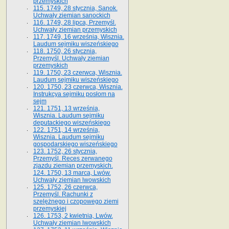
przemyskich
115. 1749, 28 stycznia, Sanok.
Uchwały ziemian sanockich
116. 1749, 28 lipca, Przemyśl.
Uchwały ziemian przemyskich
117. 1749, 16 września, Wisznia.
Laudum sejmiku wiszeńskiego
118. 1750, 26 stycznia,
Przemyśl. Uchwały ziemian
przemyskich
119. 1750, 23 czerwca, Wisznia.
Laudum sejmiku wiszeńskiego
120. 1750, 23 czerwca, Wisznia.
Instrukcya sejmiku posłom na
sejm
121. 1751, 13 września,
Wisznia. Laudum sejmiku
deputackiego wiszeńskiego
122. 1751, 14 września,
Wisznia. Laudum sejmiku
gospodarskiego wiszeńskiego
123. 1752, 26 stycznia,
Przemyśl. Reces zerwanego
zjazdu ziemian przemyskich.
124. 1750, 13 marca, Lwów.
Uchwały ziemian lwowskich
125. 1752, 26 czerwca,
Przemyśl. Rachunki z
szelężnego i czopowego ziemi
przemyskiej
126. 1753, 2 kwietnia, Lwów.
Uchwały ziemian lwowskich