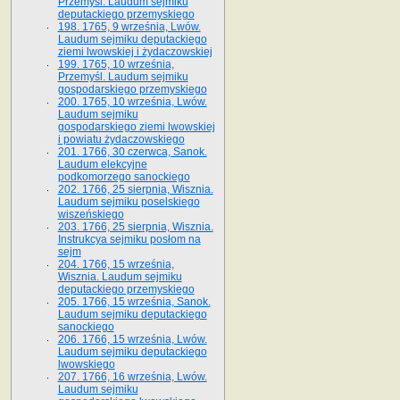
Przemyśl. Laudum sejmiku
deputackiego przemyskiego
198. 1765, 9 września, Lwów.
Laudum sejmiku deputackiego
ziemi lwowskiej i żydaczowskiej
199. 1765, 10 września,
Przemyśl. Laudum sejmiku
gospodarskiego przemyskiego
200. 1765, 10 września, Lwów.
Laudum sejmiku
gospodarskiego ziemi lwowskiej
i powiatu żydaczowskiego
201. 1766, 30 czerwca, Sanok.
Laudum elekcyjne
podkomorzego sanockiego
202. 1766, 25 sierpnia, Wisznia.
Laudum sejmiku poselskiego
wiszeńskiego
203. 1766, 25 sierpnia, Wisznia.
Instrukcya sejmiku posłom na
sejm
204. 1766, 15 września,
Wisznia. Laudum sejmiku
deputackiego przemyskiego
205. 1766, 15 września, Sanok.
Laudum sejmiku deputackiego
sanockiego
206. 1766, 15 września, Lwów.
Laudum sejmiku deputackiego
lwowskiego
207. 1766, 16 września, Lwów.
Laudum sejmiku