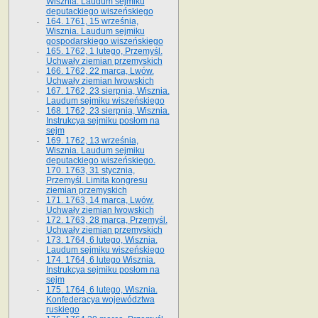
Wisznia. Laudum sejmiku
deputackiego wiszeńskiego
164. 1761, 15 września,
Wisznia. Laudum sejmiku
gospodarskiego wiszeńskiego
165. 1762, 1 lutego, Przemyśl.
Uchwały ziemian przemyskich
166. 1762, 22 marca, Lwów.
Uchwały ziemian lwowskich
167. 1762, 23 sierpnia, Wisznia.
Laudum sejmiku wiszeńskiego
168. 1762, 23 sierpnia, Wisznia.
Instrukcya sejmiku posłom na
sejm
169. 1762, 13 września,
Wisznia. Laudum sejmiku
deputackiego wiszeńskiego.
170. 1763, 31 stycznia,
Przemyśl. Limita kongresu
ziemian przemyskich
171. 1763, 14 marca, Lwów.
Uchwały ziemian lwowskich
172. 1763, 28 marca, Przemyśl.
Uchwały ziemian przemyskich
173. 1764, 6 lutego, Wisznia.
Laudum sejmiku wiszeńskiego
174. 1764, 6 lutego Wisznia.
Instrukcya sejmiku posłom na
sejm
175. 1764, 6 lutego, Wisznia.
Konfederacya województwa
ruskiego