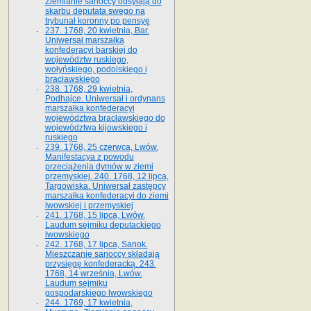
Ziemianie sanoccy odsyłają do
skarbu deputata swego na
trybunał koronny po pensyę
237. 1768, 20 kwietnia, Bar.
Uniwersał marszałka
konfederacyi barskiej do
województw ruskiego,
wołyńskiego, podolskiego i
bracławskiego
238. 1768, 29 kwietnia,
Podhajce. Uniwersał i ordynans
marszałka konfederacyi
województwa bracławskiego do
wo­jewództwa kijowskiego i
ruskiego
239. 1768, 25 czerwca, Lwów.
Manifestacya z powodu
przeciążenia dymów w ziemi
przemyskiej. 240. 1768, 12 lipca,
Targowiska. Uniwersał zastępcy
marszałka konfederacyi do ziemi
lwowskiej i przemyskiej
241. 1768, 15 lipca, Lwów.
Laudum sejmiku deputackiego
lwowskiego
242. 1768, 17 lipca, Sanok.
Mieszczanie sanoccy składają
przysięgę konfederacką. 243.
1768, 14 września, Lwów.
Laudum sejmiku
gospodarskiego lwowskiego
244. 1769, 17 kwietnia,