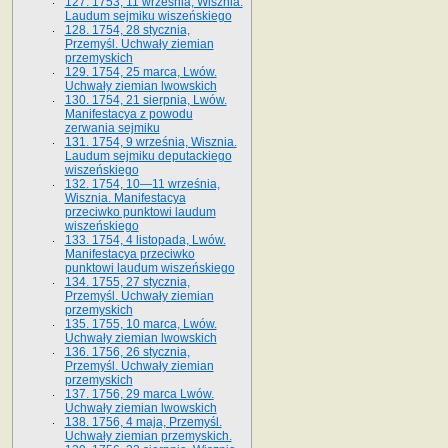
127. 1753, 11 września, Wisznia.
Laudum sejmiku wiszeńskiego
128. 1754, 28 stycznia,
Przemyśl. Uchwały ziemian
przemyskich
129. 1754, 25 marca, Lwów.
Uchwały ziemian lwowskich
130. 1754, 21 sierpnia, Lwów.
Manifestacya z powodu
zerwania sejmiku
131. 1754, 9 września, Wisznia.
Laudum sejmiku deputackiego
wiszeńskiego
132. 1754, 10—11 września,
Wisznia. Manifestacya
przeciwko punktowi laudum
wiszeńskiego
133. 1754, 4 listopada, Lwów.
Manifestacya przeciwko
punktowi laudum wiszeńskiego
134. 1755, 27 stycznia,
Przemyśl. Uchwały ziemian
przemyskich
135. 1755, 10 marca, Lwów.
Uchwały ziemian lwowskich
136. 1756, 26 stycznia,
Przemyśl. Uchwały ziemian
przemyskich
137. 1756, 29 marca Lwów.
Uchwały ziemian lwowskich
138. 1756, 4 maja, Przemyśl.
Uchwały ziemian przemyskich.