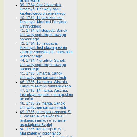
przemyskiej
39. 1734, 9 października,
Przemyśl. Uchwały sądu
kapturowego przemyskiego
40. 1734, 11 października,
Przemyśl. Manifest Bazylego
Ustrzyckiego
41. 1734, 5 listopada, Sanok.
Uchwały sądu kapturowego
sanockiego
42. 1734, 10 listopada,
Przemyśl. Instrukcya posłom
ziemi przemyskiej do marszałka
w. koronnego
44. 1734, 4 grudnia, Sanok.
Uchwały sądu kapturowego
sanockiego
45. 1735, 3 marca, Sanok.
Uchwały ziemian sanockich
46. 1735, 14 marca, Wisznia.
Laudum sejmiku wiszeńskiego
47. 1735, 14 marca, Wisznia.
Instrukcya sejmiku dana posłom
do króla
48. 1735, 22 marca, Sanok.
Uchwały ziemian sanockich
49. 1735, początek czerwca, S.
L. Życzenia województwa
ruskiego i innych w sprawie
uspokojenia Rzptej
50. 1735, koniec lipca, S. L.
Marszałek w. koronny do