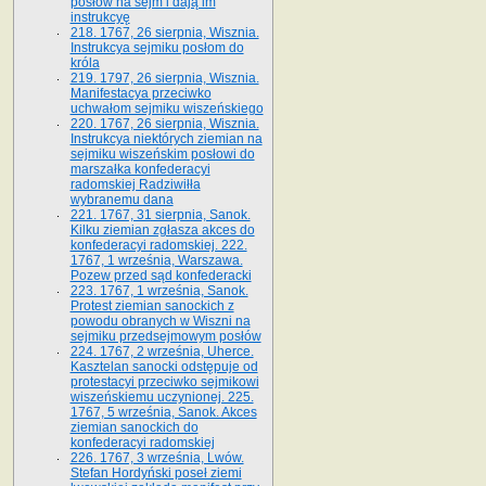
posłów na sejm i dają im
instrukcyę
218. 1767, 26 sierpnia, Wisznia.
Instrukcya sejmiku posłom do
króla
219. 1797, 26 sierpnia, Wisznia.
Manifestacya przeciwko
uchwałom sejmiku wiszeńskiego
220. 1767, 26 sierpnia, Wisznia.
Instrukcya niektórych ziemian na
sejmiku wiszeńskim posłowi do
marszałka konfe­deracyi
radomskiej Radziwiłła
wybranemu dana
221. 1767, 31 sierpnia, Sanok.
Kilku ziemian zgłasza akces do
konfederacyi radomskiej. 222.
1767, 1 września, Warszawa.
Pozew przed sąd konfederacki
223. 1767, 1 września, Sanok.
Protest ziemian sanockich z
powodu obranych w Wiszni na
sejmiku przedsejmo­wym posłów
224. 1767, 2 września, Uherce.
Kasztelan sanocki odstępuje od
protestacyi przeciwko sejmikowi
wiszeńskiemu uczynionej. 225.
1767, 5 września, Sanok. Akces
ziemian sanockich do
konfederacyi radomskiej
226. 1767, 3 września, Lwów.
Stefan Hordyński poseł ziemi