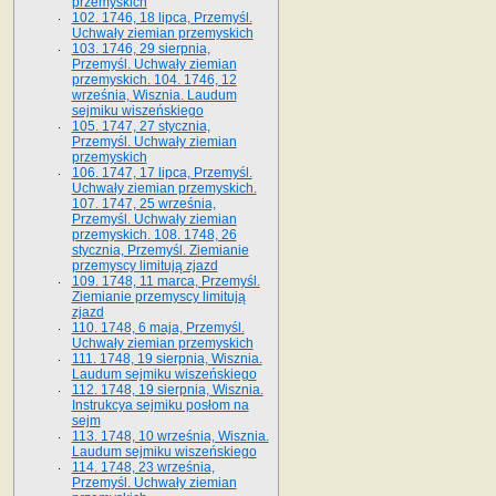
przemyskich
102. 1746, 18 lipca, Przemyśl.
Uchwały ziemian przemyskich
103. 1746, 29 sierpnia,
Przemyśl. Uchwały ziemian
przemyskich. 104. 1746, 12
września, Wisznia. Laudum
sejmiku wiszeńskiego
105. 1747, 27 stycznia,
Przemyśl. Uchwały ziemian
przemyskich
106. 1747, 17 lipca, Przemyśl.
Uchwały ziemian przemyskich.
107. 1747, 25 września,
Przemyśl. Uchwały ziemian
przemyskich. 108. 1748, 26
stycznia, Przemyśl. Ziemianie
przemyscy limitują zjazd
109. 1748, 11 marca, Przemyśl.
Ziemianie przemyscy limitują
zjazd
110. 1748, 6 maja, Przemyśl.
Uchwały ziemian przemyskich
111. 1748, 19 sierpnia, Wisznia.
Laudum sejmiku wiszeńskiego
112. 1748, 19 sierpnia, Wisznia.
Instrukcya sejmiku posłom na
sejm
113. 1748, 10 września, Wisznia.
Laudum sejmiku wiszeńskiego
114. 1748, 23 września,
Przemyśl. Uchwały ziemian