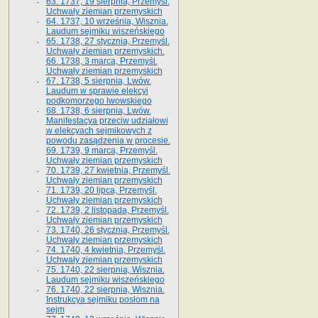
63. 1737, 19 sierpnia, Przemyśl.
Uchwały ziemian przemyskich
64. 1737, 10 września, Wisznia.
Laudum sejmiku wiszeńskiego
65. 1738, 27 stycznia, Przemyśl.
Uchwały ziemian przemyskich­­.
66. 1738, 3 marca, Przemyśl.
Uchwały ziemian przemyskich­
67. 1738, 5 sierpnia, Lwów.
Laudum w sprawie elekcyi
podkomorzego lwowskiego
68. 1738, 6 sierpnia, Lwów.
Manifestacya przeciw udziałowi
w elekcyach sejmikowych z
powodu zasądzenia w procesie.
69. 1739, 9 marca, Przemyśl.
Uchwały ziemian przemyskich
70. 1739, 27 kwietnia, Przemyśl.
Uchwały ziemian przemyskich
71. 1739, 20 lipca, Przemyśl.
Uchwały ziemian przemyskich
72. 1739, 2 listopada, Przemyśl.
Uchwały ziemian przemyskich
73. 1740, 26 stycznia, Przemyśl.
Uchwały ziemian przemyskich
74. 1740, 4 kwietnia, Przemyśl.
Uchwały ziemian przemyskich
75. 1740, 22 sierpnia, Wisznia.
Laudum sejmiku wiszeńskiego
76. 1740, 22 sierpnia, Wisznia.
Instrukcya sejmiku posłom na
sejm