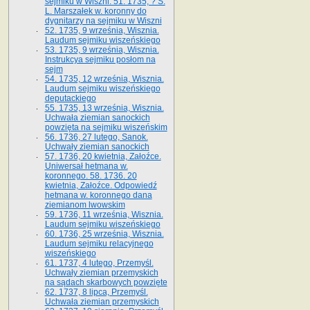
sejmiku w Wiszni. 51. 1735, ? S.
L. Marszałek w. koronny do
dygnitarzy na sejmiku w Wiszni
52. 1735, 9 września, Wisznia.
Laudum sejmiku wiszeńskiego
53. 1735, 9 września, Wisznia.
Instrukcya sejmiku posłom na
sejm
54. 1735, 12 września, Wisznia.
Laudum sejmiku wiszeńskiego
deputackiego
55. 1735, 13 września, Wisznia.
Uchwała ziemian sanockich
powzięta na sejmiku wiszeńskim
56. 1736, 27 lutego, Sanok.
Uchwały ziemian sanockich
57. 1736, 20 kwietnia, Załoźce.
Uniwersał hetmana w.
koronnego. 58. 1736. 20
kwietnia, Załoźce. Odpowiedź
hetmana w. koronnego dana
ziemianom lwowskim
59. 1736, 11 września, Wisznia.
Laudum sejmiku wiszeńskiego
60. 1736, 25 września, Wisznia.
Laudum sejmiku relacyjnego
wiszeńskiego
61. 1737, 4 lutego, Przemyśl.
Uchwały ziemian przemyskich
na sądach skarbowych powzięte
62. 1737, 8 lipca, Przemyśl.
Uchwała ziemian przemyskich