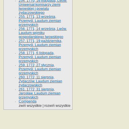
254. 1770, 16 listopada, Lwów.
Uniwersał komisarzy ziemi
lwowskiej i powiatu
żydaczowskiego
255. 1771, 13 września,
Przemyśl. Laudum ziemian
przemyskich
256. 1771, 14 września, Lwów.
Laudum sejmiku
gospodarskiego lwowskiego
257. 1771, 19 października,
Przemyśl. Laudum ziemian
przemyskich
258. 1771, 6 listopada,
Przemyśl. Laudum ziemian
przemyskich
259. 1772, 27 stycznia,
Przemyśl. Laudum ziemian
przemyskich
260. 1772, 11 sierpnia,
Żydaczów. Laudum ziemian
żydaczowskich
261. 1772, 31 sierpnia,
Jarosław. Laudum ziemian
przemyskich
Corrigenda
zwiń wszystkie
|
rozwiń wszystkie