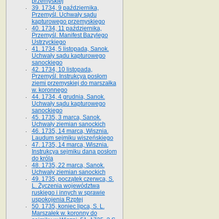
przemyskiej
39. 1734, 9 października,
Przemyśl. Uchwały sądu
kapturowego przemyskiego
40. 1734, 11 października,
Przemyśl. Manifest Bazylego
Ustrzyckiego
41. 1734, 5 listopada, Sanok.
Uchwały sądu kapturowego
sanockiego
42. 1734, 10 listopada,
Przemyśl. Instrukcya posłom
ziemi przemyskiej do marszałka
w. koronnego
44. 1734, 4 grudnia, Sanok.
Uchwały sądu kapturowego
sanockiego
45. 1735, 3 marca, Sanok.
Uchwały ziemian sanockich
46. 1735, 14 marca, Wisznia.
Laudum sejmiku wiszeńskiego
47. 1735, 14 marca, Wisznia.
Instrukcya sejmiku dana posłom
do króla
48. 1735, 22 marca, Sanok.
Uchwały ziemian sanockich
49. 1735, początek czerwca, S.
L. Życzenia województwa
ruskiego i innych w sprawie
uspokojenia Rzptej
50. 1735, koniec lipca, S. L.
Marszałek w. koronny do