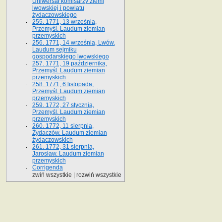
Uniwersał komisarzy ziemi
lwowskiej i powiatu
żydaczowskiego
255. 1771, 13 września,
Przemyśl. Laudum ziemian
przemyskich
256. 1771, 14 września, Lwów.
Laudum sejmiku
gospodarskiego lwowskiego
257. 1771, 19 października,
Przemyśl. Laudum ziemian
przemyskich
258. 1771, 6 listopada,
Przemyśl. Laudum ziemian
przemyskich
259. 1772, 27 stycznia,
Przemyśl. Laudum ziemian
przemyskich
260. 1772, 11 sierpnia,
Żydaczów. Laudum ziemian
żydaczowskich
261. 1772, 31 sierpnia,
Jarosław. Laudum ziemian
przemyskich
Corrigenda
zwiń wszystkie
|
rozwiń wszystkie