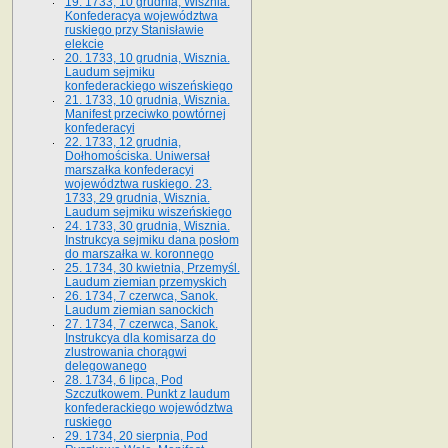
19. 1733, 10 grudnia, Wisznia.
Konfederacya województwa
ruskiego przy Stanisławie
elekcie
20. 1733, 10 grudnia, Wisznia.
Laudum sejmiku
konfederackiego wiszeńskiego
21. 1733, 10 grudnia, Wisznia.
Manifest przeciwko powtórnej
konfederacyi
22. 1733, 12 grudnia,
Dołhomościska. Uniwersał
marszałka konfederacyi
województwa ruskiego. 23.
1733, 29 grudnia, Wisznia.
Laudum sejmiku wiszeńskiego
24. 1733, 30 grudnia, Wisznia.
Instrukcya sejmiku dana posłom
do marszałka w. koronnego
25. 1734, 30 kwietnia, Przemyśl.
Laudum ziemian przemyskich
26. 1734, 7 czerwca, Sanok.
Laudum ziemian sanockich
27. 1734, 7 czerwca, Sanok.
Instrukcya dla komisarza do
zlustrowania chorągwi
delegowanego
28. 1734, 6 lipca, Pod
Szczutkowem. Punkt z laudum
konfederackiego województwa
ruskiego
29. 1734, 20 sierpnia, Pod