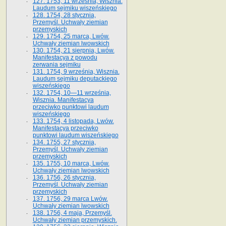
127. 1753, 11 września, Wisznia.
Laudum sejmiku wiszeńskiego
128. 1754, 28 stycznia,
Przemyśl. Uchwały ziemian
przemyskich
129. 1754, 25 marca, Lwów.
Uchwały ziemian lwowskich
130. 1754, 21 sierpnia, Lwów.
Manifestacya z powodu
zerwania sejmiku
131. 1754, 9 września, Wisznia.
Laudum sejmiku deputackiego
wiszeńskiego
132. 1754, 10—11 września,
Wisznia. Manifestacya
przeciwko punktowi laudum
wiszeńskiego
133. 1754, 4 listopada, Lwów.
Manifestacya przeciwko
punktowi laudum wiszeńskiego
134. 1755, 27 stycznia,
Przemyśl. Uchwały ziemian
przemyskich
135. 1755, 10 marca, Lwów.
Uchwały ziemian lwowskich
136. 1756, 26 stycznia,
Przemyśl. Uchwały ziemian
przemyskich
137. 1756, 29 marca Lwów.
Uchwały ziemian lwowskich
138. 1756, 4 maja, Przemyśl.
Uchwały ziemian przemyskich.