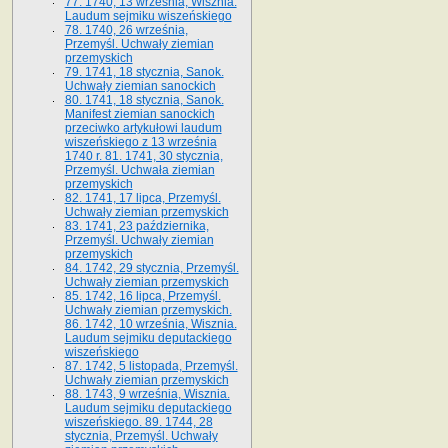
77. 1740, 13 września, Wisznia.
Laudum sejmiku wiszeńskiego
78. 1740, 26 września,
Przemyśl. Uchwały ziemian
przemyskich
79. 1741, 18 stycznia, Sanok.
Uchwały ziemian sanockich
80. 1741, 18 stycznia, Sanok.
Manifest ziemian sanockich
przeciwko artykułowi laudum
wiszeńskiego z 13 wrze­śnia
1740 r. 81. 1741, 30 stycznia,
Przemyśl. Uchwała ziemian
przemyskich
82. 1741, 17 lipca, Przemyśl.
Uchwały ziemian przemyskich
83. 1741, 23 października,
Przemyśl. Uchwały ziemian
przemyskich
84. 1742, 29 stycznia, Przemyśl.
Uchwały ziemian przemyskich
85. 1742, 16 lipca, Przemyśl.
Uchwały ziemian przemyskich.
86. 1742, 10 września, Wisznia.
Laudum sejmiku deputackiego
wiszeńskiego
87. 1742, 5 listopada, Przemyśl.
Uchwały ziemian przemyskich
88. 1743, 9 września, Wisznia.
Laudum sejmiku deputackiego
wiszeńskiego. 89. 1744, 28
stycznia, Przemyśl. Uchwały