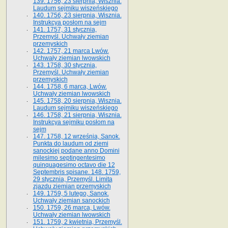
139. 1756, 23 sierpnia, Wisznia.
Laudum sejmiku wiszeńskiego
140. 1756, 23 sierpnia, Wisznia.
Instrukcya posłom na sejm
141. 1757, 31 stycznia,
Przemyśl. Uchwały ziemian
przemyskich
142. 1757, 21 marca Lwów.
Uchwały ziemian lwowskich
143. 1758, 30 stycznia,
Przemyśl. Uchwały ziemian
przemyskich
144. 1758, 6 marca, Lwów.
Uchwały ziemian lwowskich
145. 1758, 20 sierpnia, Wisznia.
Laudum sejmiku wiszeńskiego
146. 1758, 21 sierpnia, Wisznia.
Instrukcya sejmiku posłom na
sejm
147. 1758, 12 września, Sanok.
Punkta do laudum od ziemi
sanockiej podane anno Domini
milesimo septingentesimo
quinquagesimo octavo die 12
Septembris spisane. 148. 1759,
29 stycznia, Przemyśl. Limita
zjazdu ziemian przemyskich
149. 1759, 5 lutego, Sanok.
Uchwały ziemian sanockich
150. 1759, 26 marca, Lwów.
Uchwały ziemian lwowskich
151. 1759, 2 kwietnia, Przemyśl.