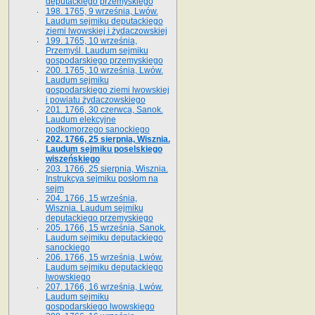
deputackiego przemyskiego
198. 1765, 9 września, Lwów.
Laudum sejmiku deputackiego
ziemi lwowskiej i żydaczowskiej
199. 1765, 10 września,
Przemyśl. Laudum sejmiku
gospodarskiego przemyskiego
200. 1765, 10 września, Lwów.
Laudum sejmiku
gospodarskiego ziemi lwowskiej
i powiatu żydaczowskiego
201. 1766, 30 czerwca, Sanok.
Laudum elekcyjne
podkomorzego sanockiego
202. 1766, 25 sierpnia, Wisznia.
Laudum sejmiku poselskiego
wiszeńskiego
203. 1766, 25 sierpnia, Wisznia.
Instrukcya sejmiku posłom na
sejm
204. 1766, 15 września,
Wisznia. Laudum sejmiku
deputackiego przemyskiego
205. 1766, 15 września, Sanok.
Laudum sejmiku deputackiego
sanockiego
206. 1766, 15 września, Lwów.
Laudum sejmiku deputackiego
lwowskiego
207. 1766, 16 września, Lwów.
Laudum sejmiku
gospodarskiego lwowskiego