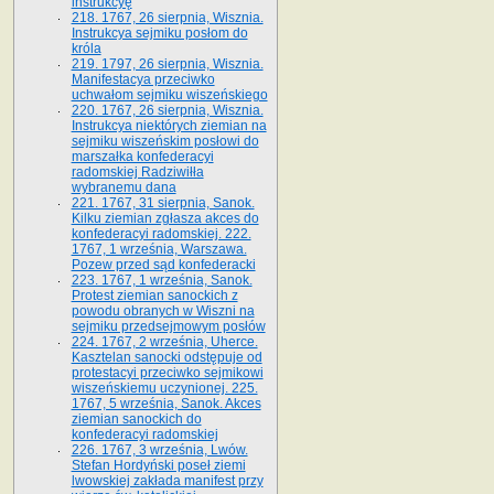
instrukcyę
218. 1767, 26 sierpnia, Wisznia.
Instrukcya sejmiku posłom do
króla
219. 1797, 26 sierpnia, Wisznia.
Manifestacya przeciwko
uchwałom sejmiku wiszeńskiego
220. 1767, 26 sierpnia, Wisznia.
Instrukcya niektórych ziemian na
sejmiku wiszeńskim posłowi do
marszałka konfe­deracyi
radomskiej Radziwiłła
wybranemu dana
221. 1767, 31 sierpnia, Sanok.
Kilku ziemian zgłasza akces do
konfederacyi radomskiej. 222.
1767, 1 września, Warszawa.
Pozew przed sąd konfederacki
223. 1767, 1 września, Sanok.
Protest ziemian sanockich z
powodu obranych w Wiszni na
sejmiku przedsejmo­wym posłów
224. 1767, 2 września, Uherce.
Kasztelan sanocki odstępuje od
protestacyi przeciwko sejmikowi
wiszeńskiemu uczynionej. 225.
1767, 5 września, Sanok. Akces
ziemian sanockich do
konfederacyi radomskiej
226. 1767, 3 września, Lwów.
Stefan Hordyński poseł ziemi
lwowskiej zakłada manifest przy