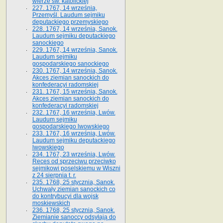
wierze św. ka­tolickiej
227. 1767, 14 września,
Przemyśl. Laudum sejmiku
deputackiego przemyskiego
228. 1767, 14 września, Sanok.
Laudum sejmiku deputackiego
sanockiego
229. 1767, 14 września, Sanok.
Laudum sejmiku
gospodarskiego sanockiego
230. 1767, 14 września, Sanok.
Akces ziemian sanockich do
konfederacyi radomskiej
231. 1767, 15 września, Sanok.
Akces ziemian sanockich do
konfederacyi radomskiej
232. 1767, 16 września, Lwów.
Laudum sejmiku
gospodarskiego lwowskiego
233. 1767, 16 września, Lwów.
Laudum sejmiku deputackiego
lwowskiego
234. 1767, 23 września, Lwów.
Reces od sprzeciwu przeciwko
sejmikowi poselskiemu w Wiszni
z 24 sierpnia t. r.
235. 1768, 25 stycznia, Sanok.
Uchwały ziemian sanockich co
do kontrybucyi dla wojsk
moskiewskich
236. 1768, 25 stycznia, Sanok.
Ziemianie sanoccy odsyłają do