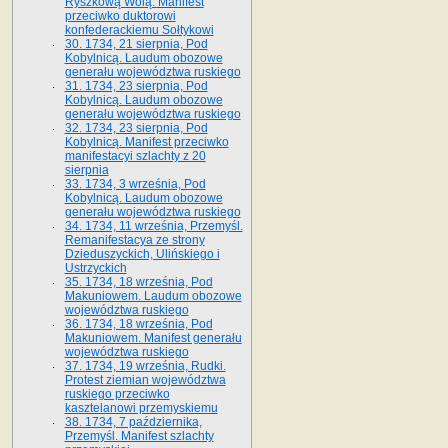
Ryszkową Wolą. Manifest
przeciwko duktorowi
konfederackiemu Sołtykowi
30. 1734, 21 sierpnia, Pod
Kobylnicą. Laudum obozowe
generału województwa ruskiego
31. 1734, 23 sierpnia, Pod
Kobylnicą. Laudum obozowe
generału województwa ruskiego
32. 1734, 23 sierpnia, Pod
Kobylnicą. Manifest przeciwko
manifestacyi szlachty z 20
sierpnia
33. 1734, 3 września, Pod
Kobylnicą. Laudum obozowe
generału województwa ruskiego
34. 1734, 11 września, Przemyśl.
Remanifestacya ze strony
Dzieduszyckich, Ulińskiego i
Ustrzyckich
35. 1734, 18 września, Pod
Makuniowem. Laudum obozowe
województwa ruskiego
36. 1734, 18 września, Pod
Makuniowem. Manifest generału
województwa ruskiego
37. 1734, 19 września, Rudki.
Protest ziemian województwa
ruskiego przeciwko
kasztelanowi przemyskiemu
38. 1734, 7 października,
Przemyśl. Manifest szlachty