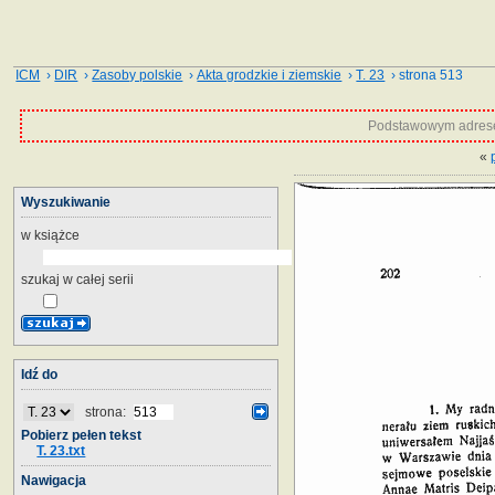
ICM
›
DIR
›
Zasoby polskie
›
Akta grodzkie i ziemskie
›
T. 23
› strona 513
Podstawowym adrese
«
Wyszukiwanie
w książce
szukaj w całej serii
Idź do
strona:
Pobierz pełen tekst
T. 23.txt
Nawigacja