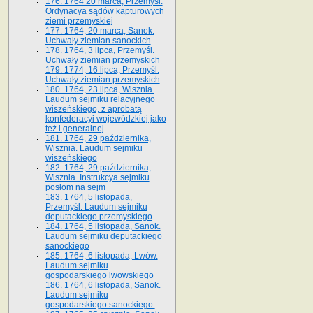
176. 1764 20 marca, Przemyśl.
Ordynacya sądów kapturowych
ziemi przemyskiej
177. 1764, 20 marca, Sanok.
Uchwały ziemian sanockich
178. 1764, 3 lipca, Przemyśl.
Uchwały ziemian przemyskich
179. 1774, 16 lipca, Przemyśl.
Uchwały ziemian przemyskich
180. 1764, 23 lipca, Wisznia.
Laudum sejmiku relacyjnego
wiszeńskiego, z aprobatą
konfederacyi wojewódzkiej jako
też i generalnej
181. 1764, 29 października,
Wisznia. Laudum sejmiku
wiszeńskiego
182. 1764, 29 października,
Wisznia. Instrukcya sejmiku
posłom na sejm
183. 1764, 5 listopada,
Przemyśl. Laudum sejmiku
deputackiego przemyskiego
184. 1764, 5 listopada, Sanok.
Laudum sejmiku deputackiego
sanockiego
185. 1764, 6 listopada, Lwów.
Laudum sejmiku
gospodarskiego lwowskiego
186. 1764, 6 listopada, Sanok.
Laudum sejmiku
gospodarskiego sanockiego.