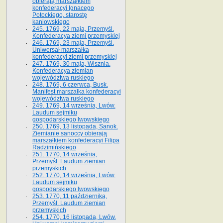
obierają marszałkiem
konfederacyi Ignacego
Potockiego, starostę
kaniowskiego
245. 1769, 22 maja, Przemyśl.
Konfederacya ziemi przemyskiej
246. 1769, 23 maja, Przemyśl.
Uniwersał marszałka
konfederacyi ziemi przemyskiej
247. 1769, 30 maja, Wisznia.
Konfederacya ziemian
województwa ruskiego
248. 1769, 6 czerwca, Busk.
Manifest marszałka konfederacyi
województwa ruskiego
249. 1769, 14 września, Lwów.
Laudum sejmiku
gospodarskiego lwowskiego
250. 1769, 13 listopada, Sanok.
Ziemianie sanoccy obierają
marszałkiem konfederacyi Filipa
Radzimińskiego
251. 1770, 14 września,
Przemyśl. Laudum ziemian
przemyskich
252. 1770, 14 września, Lwów.
Laudum sejmiku
gospodarskiego lwowskiego
253. 1770, 11 października,
Przemyśl. Laudum ziemian
przemyskich
254. 1770, 16 listopada, Lwów.