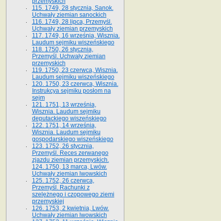
przemyskich
115. 1749, 28 stycznia, Sanok.
Uchwały ziemian sanockich
116. 1749, 28 lipca, Przemyśl.
Uchwały ziemian przemyskich
117. 1749, 16 września, Wisznia.
Laudum sejmiku wiszeńskiego
118. 1750, 26 stycznia,
Przemyśl. Uchwały ziemian
przemyskich
119. 1750, 23 czerwca, Wisznia.
Laudum sejmiku wiszeńskiego
120. 1750, 23 czerwca, Wisznia.
Instrukcya sejmiku posłom na
sejm
121. 1751, 13 września,
Wisznia. Laudum sejmiku
deputackiego wiszeńskiego
122. 1751, 14 września,
Wisznia. Laudum sejmiku
gospodarskiego wiszeńskiego
123. 1752, 26 stycznia,
Przemyśl. Reces zerwanego
zjazdu ziemian przemyskich.
124. 1750, 13 marca, Lwów.
Uchwały ziemian lwowskich
125. 1752, 26 czerwca,
Przemyśl. Rachunki z
szelężnego i czopowego ziemi
przemyskiej
126. 1753, 2 kwietnia, Lwów.
Uchwały ziemian lwowskich