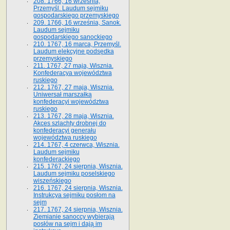
208. 1766, 16 września,
Przemyśl. Laudum sejmiku
gospodarskiego przemyskiego
209. 1766, 16 września, Sanok.
Laudum sejmiku
gospodarskiego sanockiego
210. 1767, 16 marca, Przemyśl.
Laudum elekcyjne podsędka
przemyskiego
211. 1767, 27 maja, Wisznia.
Konfederacya województwa
ruskiego
212. 1767, 27 maja, Wisznia.
Uniwersał marszałka
konfederacyi województwa
ruskiego
213. 1767, 28 maja, Wisznia.
Akces szlachty drobnej do
konfederacyi generału
województwa ruskiego
214. 1767, 4 czerwca, Wisznia.
Laudum sejmiku
konfederackiego
215. 1767, 24 sierpnia, Wisznia.
Laudum sejmiku poselskiego
wiszeńskiego
216. 1767, 24 sierpnia, Wisznia.
Instrukcya sejmiku posłom na
sejm
217. 1767, 24 sierpnia, Wisznia.
Ziemianie sanoccy wybierają
posłów na sejm i dają im