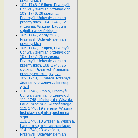
przemyskich
102. 1746, 18 lipca, Przemyśl.
Uchwały ziemian przemyskich
103. 1746, 29 sierpnia,
Przemyśl. Uchwały ziemian
przemyskich. 104. 1746, 12
września, Wisznia. Laudum
sejmiku wiszeńskiego
105. 1747, 27 stycznia,
Przemyśl. Uchwały ziemian
przemyskich
106. 1747, 17 lipca, Przemyśl.
Uchwały ziemian przemyskich.
107. 1747, 25 września,
Przemyśl. Uchwały ziemian
przemyskich. 108. 1748, 26
stycznia, Przemyśl. Ziemianie
przemyscy limitują zjazd
109. 1748, 11 marca, Przemyśl.
Ziemianie przemyscy limitują
zjazd
110. 1748, 6 maja, Przemyśl.
Uchwały ziemian przemyskich
111. 1748, 19 sierpnia, Wisznia.
Laudum sejmiku wiszeńskiego
112. 1748, 19 sierpnia, Wisznia.
Instrukcya sejmiku posłom na
sejm
113. 1748, 10 września, Wisznia.
Laudum sejmiku wiszeńskiego
114. 1748, 23 września,
Przemyśl. Uchwały ziemian