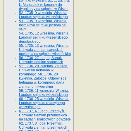
sejmiku w Wiszni. 51. 1735, ? S.
L. Marszałek w. koronny do
dygnitarzy na sejmiku w Wiszni
52. 1735, 9 września, Wisznia.
Laudum sejmiku wiszeńskiego
53. 1735, 9 września, Wisznia.
Instrukcya sejmiku posłom na
sejm
54. 1735, 12 września, Wisznia.
Laudum sejmiku wiszeńskiego
deputackiego
55. 1735, 13 września, Wisznia.
Uchwała ziemian sanockich
powzięta na sejmiku wiszeńskim
56. 1736, 27 lutego, Sanok.
Uchwały ziemian sanockich
57. 1736, 20 kwietnia, Załoźce.
Uniwersał hetmana w.
koronnego. 58. 1736. 20
kwietnia, Załoźce. Odpowiedź
hetmana w. koronnego dana
ziemianom lwowskim
59. 1736, 11 września, Wisznia.
Laudum sejmiku wiszeńskiego
60. 1736, 25 września, Wisznia.
Laudum sejmiku relacyjnego
wiszeńskiego
61. 1737, 4 lutego, Przemyśl.
Uchwały ziemian przemyskich
na sądach skarbowych powzięte
62. 1737, 8 lipca, Przemyśl.
Uchwała ziemian przemyskich