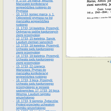
9. 1733, 26 marca, Wisznia.
Marszałek konfederacyi
województwa ruskiego do
Prymasa
10. 1733, koniec marca, s. 1.
Odpowiedź prymasa na list
marszałka województwa
ruskiego
11. 1733, 14 kwietnia, Przemyśl.
Ordynacya sądów kapturowych
ziemi przemyskiej
12. 1733, 15 kwietnia, Sanok.
Laudum ziemian sanockich
13. 1733, 18 kwietnia, Przemyśl.
Uchwała sądu kapturowego
ziemi przemyskiej
14. 1733, 18 kwietnia, Przemyśl.
Uchwała sądu kapturowego
«
ziemi przemyskiej
15. 1733, 22 czerwca,
Warszawa. Prymas do
marszałka konfederacyi
województwa ruskiego
16. 1733, 3 lipca, Przemyśl.
Uchwała sądu kapturowego
przemyskiego w sprawie
sądownictwa. 17. 1733, 16 lipca,
Wisznia. Laudum sejmiku
wiszeńskiego
18. 1733, 9 sierpnia, Żydaczów.
Protest przeciwko uchwałom
sejmiku wiszeńskiego