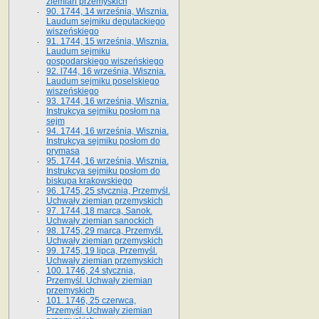
ziemian przemyskich
90. 1744, 14 września, Wisznia.
Laudum sejmiku deputackiego
wiszeńskiego
91. 1744, 15 września, Wisznia.
Laudum sejmiku
gospodarskiego wiszeńskiego
92. l744, 16 września, Wisznia.
Laudum sejmiku poselskiego
wiszeńskiego
93. 1744, 16 września, Wisznia.
Instrukcya sejmiku posłom na
sejm
94. 1744, 16 września, Wisznia.
Instrukcya sejmiku posłom do
prymasa
95. 1744, 16 września, Wisznia.
Instrukcya sejmiku posłom do
biskupa krakowskiego
96. 1745, 25 stycznia, Przemyśl.
Uchwały ziemian przemyskich
97. 1744, 18 marca, Sanok.
Uchwały ziemian sanockich
98. 1745, 29 marca, Przemyśl.
Uchwały ziemian przemyskich
99. 1745, 19 lipca, Przemyśl.
Uchwały ziemian przemyskich
100. 1746, 24 stycznia,
Przemyśl. Uchwały ziemian
przemyskich
101. 1746, 25 czerwca,
Przemyśl. Uchwały ziemian