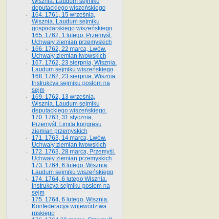
Wisznia. Laudum sejmiku
deputackiego wiszeńskiego
164. 1761, 15 września,
Wisznia. Laudum sejmiku
gospodarskiego wiszeńskiego
165. 1762, 1 lutego, Przemyśl.
Uchwały ziemian przemyskich
166. 1762, 22 marca, Lwów.
Uchwały ziemian lwowskich
167. 1762, 23 sierpnia, Wisznia.
Laudum sejmiku wiszeńskiego
168. 1762, 23 sierpnia, Wisznia.
Instrukcya sejmiku posłom na
sejm
169. 1762, 13 września,
Wisznia. Laudum sejmiku
deputackiego wiszeńskiego.
170. 1763, 31 stycznia,
Przemyśl. Limita kongresu
ziemian przemyskich
171. 1763, 14 marca, Lwów.
Uchwały ziemian lwowskich
172. 1763, 28 marca, Przemyśl.
Uchwały ziemian przemyskich
173. 1764, 6 lutego, Wisznia.
Laudum sejmiku wiszeńskiego
174. 1764, 6 lutego Wisznia.
Instrukcya sejmiku posłom na
sejm
175. 1764, 6 lutego, Wisznia.
Konfederacya województwa
ruskiego