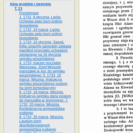
Akta grodzkie i ziemskie
T. 23
Przedmowa
1. 1731, 9 stycznia, Lwów.
Uchwała sądu boni ordinis
lwowskiego
2. 1732, 24 marca, Lwów.
Uchwała sądu boni ordinis
lwowskiego
3. 1733, 16 stycznia, Sanok.
Kilku szlachty sanockiej zakłada
manifest przeciwko uchwałom
zwołanego na 16 stycz­nia
sejmiku wiszeńskiego
4. 1733, marzec początek,
Warszawa. Józef Mniszek
marszałek w. kor. do sejmiku
wiszeńskiego. 5. 1733, 16
marca, Wisznia. Instrukcya
sejmiku wiszeńskiego posłom
na sejm konwokacyjny
6. 1733, 18 marca, Wisznia.
Instrukcya sejmiku dana posłom
do marszałka w. koronnego. 7.
1733, 20 marca, Wisznia.
Konfederacya województwa
ruskiego
8. 1733, 26 marca, Wisznia.
Laudum ziem
skonfederowanych
województwa ruskiego