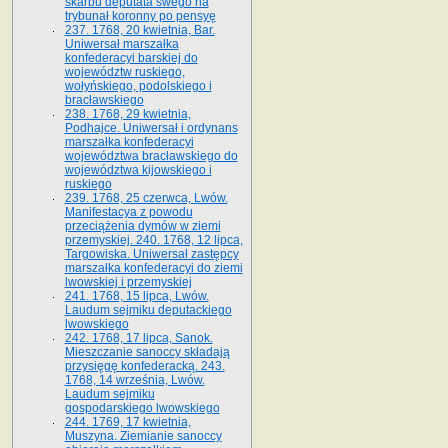
skarbu deputata swego na
trybunał koronny po pensyę
237. 1768, 20 kwietnia, Bar.
Uniwersał marszałka
konfederacyi barskiej do
województw ruskiego,
wołyńskiego, podolskiego i
bracławskiego
238. 1768, 29 kwietnia,
Podhajce. Uniwersał i ordynans
marszałka konfederacyi
województwa bracławskiego do
wo­jewództwa kijowskiego i
ruskiego
239. 1768, 25 czerwca, Lwów.
Manifestacya z powodu
przeciążenia dymów w ziemi
przemyskiej. 240. 1768, 12 lipca,
Targowiska. Uniwersał zastępcy
marszałka konfederacyi do ziemi
lwowskiej i przemyskiej
241. 1768, 15 lipca, Lwów.
Laudum sejmiku deputackiego
lwowskiego
242. 1768, 17 lipca, Sanok.
Mieszczanie sanoccy składają
przysięgę konfederacką. 243.
1768, 14 września, Lwów.
Laudum sejmiku
gospodarskiego lwowskiego
244. 1769, 17 kwietnia,
Muszyna. Ziemianie sanoccy