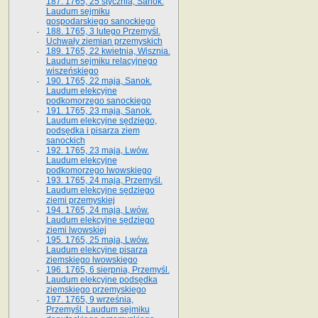
187. 1765, 25 stycznia, Sanok.
Laudum sejmiku
gospodarskiego sanockiego
188. 1765, 3 lutego Przemyśl.
Uchwały ziemian przemyskich
189. 1765, 22 kwietnia, Wisznia.
Laudum sejmiku relacyjnego
wiszeńskiego
190. 1765, 22 maja, Sanok.
Laudum elekcyjne
podkomorzego sanockiego
191. 1765, 23 maja, Sanok.
Laudum elekcyjne sędziego,
podsędka i pisarza ziem
sanockich
192. 1765, 23 maja, Lwów.
Laudum elekcyjne
podkomorzego lwowskiego
193. 1765, 24 maja, Przemyśl.
Laudum elekcyjne sędziego
ziemi przemyskiej
194. 1765, 24 maja, Lwów.
Laudum elekcyjne sędziego
ziemi lwowskiej
195. 1765, 25 maja, Lwów.
Laudum elekcyjne pisarza
ziemskiego lwowskiego
196. 1765, 6 sierpnia, Przemyśl.
Laudum elekcyjne podsędka
ziemskiego przemyskiego
197. 1765, 9 września,
Przemyśl. Laudum sejmiku