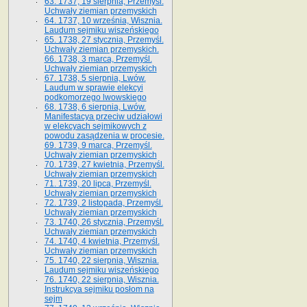
63. 1737, 19 sierpnia, Przemyśl.
Uchwały ziemian przemyskich
64. 1737, 10 września, Wisznia.
Laudum sejmiku wiszeńskiego
65. 1738, 27 stycznia, Przemyśl.
Uchwały ziemian przemyskich­­.
66. 1738, 3 marca, Przemyśl.
Uchwały ziemian przemyskich­
67. 1738, 5 sierpnia, Lwów.
Laudum w sprawie elekcyi
podkomorzego lwowskiego
68. 1738, 6 sierpnia, Lwów.
Manifestacya przeciw udziałowi
w elekcyach sejmikowych z
powodu zasądzenia w procesie.
69. 1739, 9 marca, Przemyśl.
Uchwały ziemian przemyskich
70. 1739, 27 kwietnia, Przemyśl.
Uchwały ziemian przemyskich
71. 1739, 20 lipca, Przemyśl.
Uchwały ziemian przemyskich
72. 1739, 2 listopada, Przemyśl.
Uchwały ziemian przemyskich
73. 1740, 26 stycznia, Przemyśl.
Uchwały ziemian przemyskich
74. 1740, 4 kwietnia, Przemyśl.
Uchwały ziemian przemyskich
75. 1740, 22 sierpnia, Wisznia.
Laudum sejmiku wiszeńskiego
76. 1740, 22 sierpnia, Wisznia.
Instrukcya sejmiku posłom na
sejm