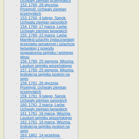
Uchwały ziemian przemyskich
152. 1760, 28 stycznia,
Przemyśl. Uchwały ziemian
przemyskich
153. 1760, 4 lutego, Sanok.
Uchwała ziemian sanockich
154. 1760, 17 marca, Lwów.
Uchwały ziemian lwowskich
155. 1760, 22 marca, Lwów.
Manifest szlachty żydaczowskiej
przeciwko senatorom i szlachcie
lwowskiej z po­wodu
pogwałcenia sejmiku i wolnego
głosu
156. 1760, 25 sierpnia, Wisznia.
Laudum sejmiku wiszeńskiego
157. 1760, 25 sierpnia, Wisznia.
Instrukcya sejmiku posłom na
sejm
158. 1761, 26 stycznia,
Przemyśl. Uchwały ziemian
przemyskich
159. 1761, 9 lutego, Sanok.
Uchwały ziemian sanockich
160. 1761, 2 marca, Lwów.
Uchwały ziemian lwowskich
161. 1761, 16 marca, Wisznia.
Laudum sejmiku wiszeńskiego
162. 1761, 16 marca, Wisznia.
Instrukcya sejmiku posłom na
sejm
163. 1861, 14 września,