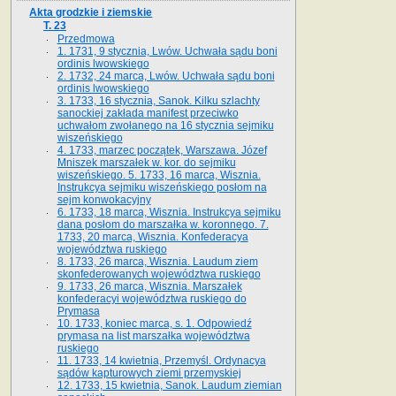
Akta grodzkie i ziemskie
T. 23
Przedmowa
1. 1731, 9 stycznia, Lwów. Uchwała sądu boni
ordinis lwowskiego
2. 1732, 24 marca, Lwów. Uchwała sądu boni
ordinis lwowskiego
3. 1733, 16 stycznia, Sanok. Kilku szlachty
sanockiej zakłada manifest przeciwko
uchwałom zwołanego na 16 stycz­nia sejmiku
wiszeńskiego
4. 1733, marzec początek, Warszawa. Józef
Mniszek marszałek w. kor. do sejmiku
wiszeńskiego. 5. 1733, 16 marca, Wisznia.
Instrukcya sejmiku wiszeńskiego posłom na
sejm konwokacyjny
6. 1733, 18 marca, Wisznia. Instrukcya sejmiku
dana posłom do marszałka w. koronnego. 7.
1733, 20 marca, Wisznia. Konfederacya
województwa ruskiego
8. 1733, 26 marca, Wisznia. Laudum ziem
skonfederowanych województwa ruskiego
9. 1733, 26 marca, Wisznia. Marszałek
konfederacyi województwa ruskiego do
Prymasa
10. 1733, koniec marca, s. 1. Odpowiedź
prymasa na list marszałka województwa
ruskiego
11. 1733, 14 kwietnia, Przemyśl. Ordynacya
sądów kapturowych ziemi przemyskiej
12. 1733, 15 kwietnia, Sanok. Laudum ziemian