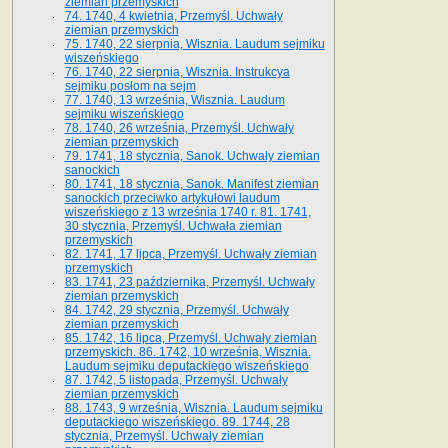
ziemian przemyskich
74. 1740, 4 kwietnia, Przemyśl. Uchwały
ziemian przemyskich
75. 1740, 22 sierpnia, Wisznia. Laudum sejmiku
wiszeńskiego
76. 1740, 22 sierpnia, Wisznia. Instrukcya
sejmiku posłom na sejm
77. 1740, 13 września, Wisznia. Laudum
sejmiku wiszeńskiego
78. 1740, 26 września, Przemyśl. Uchwały
ziemian przemyskich
79. 1741, 18 stycznia, Sanok. Uchwały ziemian
sanockich
80. 1741, 18 stycznia, Sanok. Manifest ziemian
sanockich przeciwko artykułowi laudum
wiszeńskiego z 13 wrze­śnia 1740 r. 81. 1741,
30 stycznia, Przemyśl. Uchwała ziemian
przemyskich
82. 1741, 17 lipca, Przemyśl. Uchwały ziemian
przemyskich
83. 1741, 23 października, Przemyśl. Uchwały
ziemian przemyskich
84. 1742, 29 stycznia, Przemyśl. Uchwały
ziemian przemyskich
85. 1742, 16 lipca, Przemyśl. Uchwały ziemian
przemyskich. 86. 1742, 10 września, Wisznia.
Laudum sejmiku deputackiego wiszeńskiego
87. 1742, 5 listopada, Przemyśl. Uchwały
ziemian przemyskich
88. 1743, 9 września, Wisznia. Laudum sejmiku
deputackiego wiszeńskiego. 89. 1744, 28
stycznia, Przemyśl. Uchwały ziemian