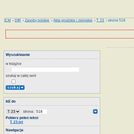
ICM
›
DIR
›
Zasoby polskie
›
Akta grodzkie i ziemskie
›
T. 23
› strona 518
Wyszukiwanie
w książce
szukaj w całej serii
Idź do
strona:
Pobierz pełen tekst
T. 23.txt
Nawigacja