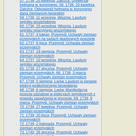
57. 1736, 20 kwietnia, Załoźce. Uniwersał
hetmana w. koronnego. 58. 1736. 20 kwietnia,
Załoźce. Odpowiedź hetmana w. koronnego
dana ziemianom lwowskim
59. 1736, 11 września, Wisznia. Laudum
sejmiku wiszeńskiego
60. 1736, 25 września, Wisznia. Laudum
sejmiku relacyjnego wiszeńskiego
61. 1737, 4 lutego, Przemyśl. Uchwały ziemian
przemyskich na sądach skarbowych powzięte
62. 1737, 8 lipca, Przemyśl. Uchwała ziemian
przemyskich
63. 1737, 19 sierpnia, Przemyśl. Uchwały
ziemian przemyskich
64. 1737, 10 września, Wisznia. Laudum
sejmiku wiszeńskiego
65. 1738, 27 stycznia, Przemyśl. Uchwały
ziemian przemyskich­­. 66. 1738, 3 marca,
Przemyśl. Uchwały ziemian przemyskich­
67. 1738, 5 sierpnia, Lwów. Laudum w sprawie
elekcyi podkomorzego lwowskiego
68. 1738, 6 sierpnia, Lwów. Manifestacya
przeciw udziałowi w elekcyach sejmikowych z
powodu zasądzenia w procesie. 69. 1739, 9
marca, Przemyśl. Uchwały ziemian przemyskich
70. 1739, 27 kwietnia, Przemyśl. Uchwały
ziemian przemyskich
71. 1739, 20 lipca, Przemyśl. Uchwały ziemian
przemyskich
72. 1739, 2 listopada, Przemyśl. Uchwały
ziemian przemyskich
73. 1740, 26 stycznia, Przemyśl. Uchwały