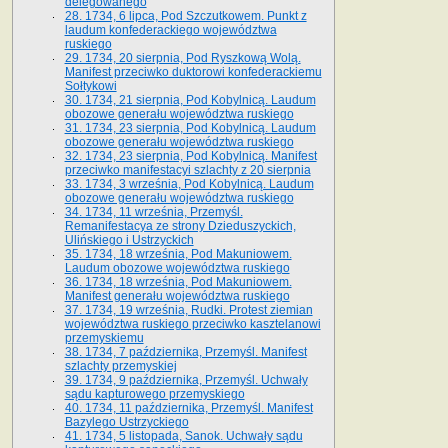
delegowanego
28. 1734, 6 lipca, Pod Szczutkowem. Punkt z
laudum konfederackiego województwa
ruskiego
29. 1734, 20 sierpnia, Pod Ryszkową Wolą.
Manifest przeciwko duktorowi konfederackiemu
Sołtykowi
30. 1734, 21 sierpnia, Pod Kobylnicą. Laudum
obozowe generału województwa ruskiego
31. 1734, 23 sierpnia, Pod Kobylnicą. Laudum
obozowe generału województwa ruskiego
32. 1734, 23 sierpnia, Pod Kobylnicą. Manifest
przeciwko manifestacyi szlachty z 20 sierpnia
33. 1734, 3 września, Pod Kobylnicą. Laudum
obozowe generału województwa ruskiego
34. 1734, 11 września, Przemyśl.
Remanifestacya ze strony Dzieduszyckich,
Ulińskiego i Ustrzyckich
35. 1734, 18 września, Pod Makuniowem.
Laudum obozowe województwa ruskiego
36. 1734, 18 września, Pod Makuniowem.
Manifest generału województwa ruskiego
37. 1734, 19 września, Rudki. Protest ziemian
województwa ruskiego przeciwko kasztelanowi
przemyskiemu
38. 1734, 7 października, Przemyśl. Manifest
szlachty przemyskiej
39. 1734, 9 października, Przemyśl. Uchwały
sądu kapturowego przemyskiego
40. 1734, 11 października, Przemyśl. Manifest
Bazylego Ustrzyckiego
41. 1734, 5 listopada, Sanok. Uchwały sądu