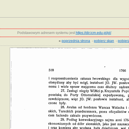
Podstawowym adresem systemu jest
https://dir.icm.edu.pl/pl/
.
«
poprzednia strona
·
pobierz skan
·
pobierz