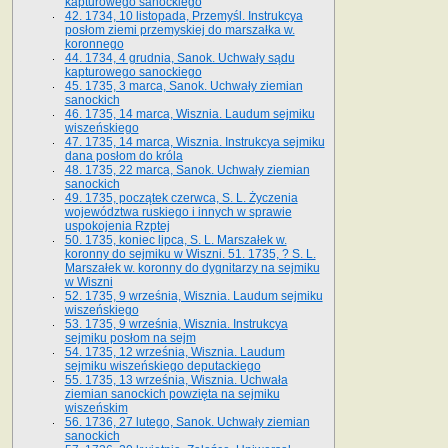
kapturowego sanockiego
42. 1734, 10 listopada, Przemyśl. Instrukcya
posłom ziemi przemyskiej do marszałka w.
koronnego
44. 1734, 4 grudnia, Sanok. Uchwały sądu
kapturowego sanockiego
45. 1735, 3 marca, Sanok. Uchwały ziemian
sanockich
46. 1735, 14 marca, Wisznia. Laudum sejmiku
wiszeńskiego
47. 1735, 14 marca, Wisznia. Instrukcya sejmiku
dana posłom do króla
48. 1735, 22 marca, Sanok. Uchwały ziemian
sanockich
49. 1735, początek czerwca, S. L. Życzenia
województwa ruskiego i innych w sprawie
uspokojenia Rzptej
50. 1735, koniec lipca, S. L. Marszałek w.
koronny do sejmiku w Wiszni. 51. 1735, ? S. L.
Marszałek w. koronny do dygnitarzy na sejmiku
w Wiszni
52. 1735, 9 września, Wisznia. Laudum sejmiku
wiszeńskiego
53. 1735, 9 września, Wisznia. Instrukcya
sejmiku posłom na sejm
54. 1735, 12 września, Wisznia. Laudum
sejmiku wiszeńskiego deputackiego
55. 1735, 13 września, Wisznia. Uchwała
ziemian sanockich powzięta na sejmiku
wiszeńskim
56. 1736, 27 lutego, Sanok. Uchwały ziemian
sanockich