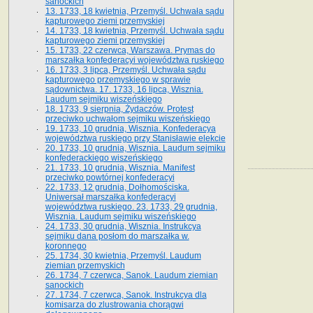
sanockich
13. 1733, 18 kwietnia, Przemyśl. Uchwała sądu
kapturowego ziemi przemyskiej
14. 1733, 18 kwietnia, Przemyśl. Uchwała sądu
kapturowego ziemi przemyskiej
15. 1733, 22 czerwca, Warszawa. Prymas do
marszałka konfederacyi województwa ruskiego
16. 1733, 3 lipca, Przemyśl. Uchwała sądu
kapturowego przemyskiego w sprawie
sądownictwa. 17. 1733, 16 lipca, Wisznia.
Laudum sejmiku wiszeńskiego
18. 1733, 9 sierpnia, Żydaczów. Protest
przeciwko uchwałom sejmiku wiszeńskiego
19. 1733, 10 grudnia, Wisznia. Konfederacya
województwa ruskiego przy Stanisławie elekcie
20. 1733, 10 grudnia, Wisznia. Laudum sejmiku
konfederackiego wiszeńskiego
21. 1733, 10 grudnia, Wisznia. Manifest
przeciwko powtórnej konfederacyi
22. 1733, 12 grudnia, Dołhomościska.
Uniwersał marszałka konfederacyi
województwa ruskiego. 23. 1733, 29 grudnia,
Wisznia. Laudum sejmiku wiszeńskiego
24. 1733, 30 grudnia, Wisznia. Instrukcya
sejmiku dana posłom do marszałka w.
koronnego
25. 1734, 30 kwietnia, Przemyśl. Laudum
ziemian przemyskich
26. 1734, 7 czerwca, Sanok. Laudum ziemian
sanockich
27. 1734, 7 czerwca, Sanok. Instrukcya dla
komisarza do zlustrowania chorągwi