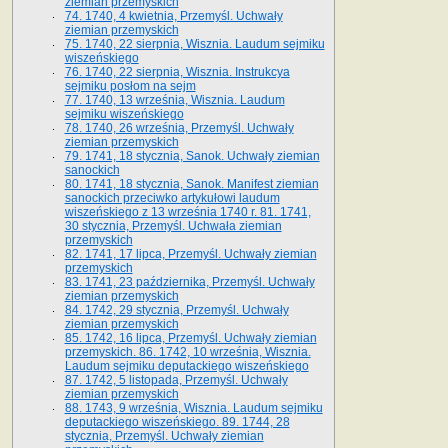
ziemian przemyskich
74. 1740, 4 kwietnia, Przemyśl. Uchwały
ziemian przemyskich
75. 1740, 22 sierpnia, Wisznia. Laudum sejmiku
wiszeńskiego
76. 1740, 22 sierpnia, Wisznia. Instrukcya
sejmiku posłom na sejm
77. 1740, 13 września, Wisznia. Laudum
sejmiku wiszeńskiego
78. 1740, 26 września, Przemyśl. Uchwały
ziemian przemyskich
79. 1741, 18 stycznia, Sanok. Uchwały ziemian
sanockich
80. 1741, 18 stycznia, Sanok. Manifest ziemian
sanockich przeciwko artykułowi laudum
wiszeńskiego z 13 wrze­śnia 1740 r. 81. 1741,
30 stycznia, Przemyśl. Uchwała ziemian
przemyskich
82. 1741, 17 lipca, Przemyśl. Uchwały ziemian
przemyskich
83. 1741, 23 października, Przemyśl. Uchwały
ziemian przemyskich
84. 1742, 29 stycznia, Przemyśl. Uchwały
ziemian przemyskich
85. 1742, 16 lipca, Przemyśl. Uchwały ziemian
przemyskich. 86. 1742, 10 września, Wisznia.
Laudum sejmiku deputackiego wiszeńskiego
87. 1742, 5 listopada, Przemyśl. Uchwały
ziemian przemyskich
88. 1743, 9 września, Wisznia. Laudum sejmiku
deputackiego wiszeńskiego. 89. 1744, 28
stycznia, Przemyśl. Uchwały ziemian