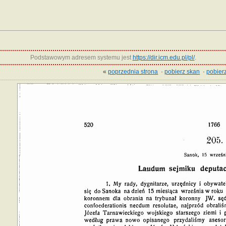
Podstawowym adresem systemu jest
https://dir.icm.edu.pl/pl/
.
«
poprzednia strona
·
pobierz skan
·
pobierz