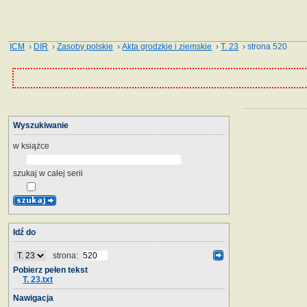
ICM
›
DIR
›
Zasoby polskie
›
Akta grodzkie i ziemskie
›
T. 23
› strona 520
Wyszukiwanie
w książce
szukaj w całej serii
Idź do
strona:
Pobierz pełen tekst
T. 23.txt
Nawigacja