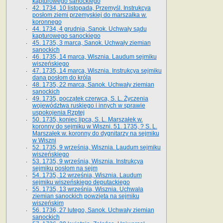
kapturowego sanockiego
42. 1734, 10 listopada, Przemyśl. Instrukcya
posłom ziemi przemyskiej do marszałka w.
koronnego
44. 1734, 4 grudnia, Sanok. Uchwały sądu
kapturowego sanockiego
45. 1735, 3 marca, Sanok. Uchwały ziemian
sanockich
46. 1735, 14 marca, Wisznia. Laudum sejmiku
wiszeńskiego
47. 1735, 14 marca, Wisznia. Instrukcya sejmiku
dana posłom do króla
48. 1735, 22 marca, Sanok. Uchwały ziemian
sanockich
49. 1735, początek czerwca, S. L. Życzenia
województwa ruskiego i innych w sprawie
uspokojenia Rzptej
50. 1735, koniec lipca, S. L. Marszałek w.
koronny do sejmiku w Wiszni. 51. 1735, ? S. L.
Marszałek w. koronny do dygnitarzy na sejmiku
w Wiszni
52. 1735, 9 września, Wisznia. Laudum sejmiku
wiszeńskiego
53. 1735, 9 września, Wisznia. Instrukcya
sejmiku posłom na sejm
54. 1735, 12 września, Wisznia. Laudum
sejmiku wiszeńskiego deputackiego
55. 1735, 13 września, Wisznia. Uchwała
ziemian sanockich powzięta na sejmiku
wiszeńskim
56. 1736, 27 lutego, Sanok. Uchwały ziemian
sanockich