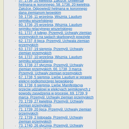
57. 1736, 20 kwietnia, Załoźce. Uniwersał
hetmana w. koronnego. 58. 1736. 20 kwietnia,
Załoźce. Odpowiedź hetmana w. koronnego
dana ziemianom lwowskim
59. 1736, 11 września, Wisznia. Laudum
sejmiku wiszeńskiego
60. 1736, 25 września, Wisznia. Laudum
sejmiku relacyjnego wiszeńskiego
61. 1737, 4 lutego, Przemyśl. Uchwały ziemian
przemyskich na sądach skarbowych powzięte
62. 1737, 8 lipca, Przemyśl. Uchwała ziemian
przemyskich
63. 1737, 19 sierpnia, Przemyśl. Uchwały
ziemian przemyskich
64. 1737, 10 września, Wisznia. Laudum
sejmiku wiszeńskiego
65. 1738, 27 stycznia, Przemyśl. Uchwały
ziemian przemyskich­­. 66. 1738, 3 marca,
Przemyśl. Uchwały ziemian przemyskich­
67. 1738, 5 sierpnia, Lwów. Laudum w sprawie
elekcyi podkomorzego lwowskiego
68. 1738, 6 sierpnia, Lwów. Manifestacya
przeciw udziałowi w elekcyach sejmikowych z
powodu zasądzenia w procesie. 69. 1739, 9
marca, Przemyśl. Uchwały ziemian przemyskich
70. 1739, 27 kwietnia, Przemyśl. Uchwały
ziemian przemyskich
71. 1739, 20 lipca, Przemyśl. Uchwały ziemian
przemyskich
72. 1739, 2 listopada, Przemyśl. Uchwały
ziemian przemyskich
73. 1740, 26 stycznia, Przemyśl. Uchwały