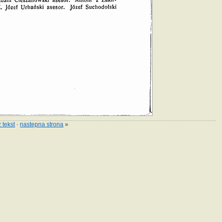
 tekst
·
następna strona
»