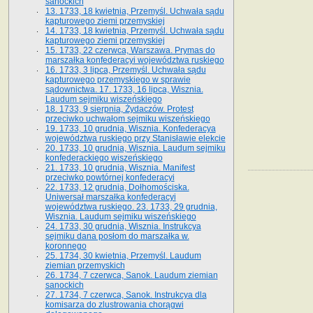
sanockich
13. 1733, 18 kwietnia, Przemyśl. Uchwała sądu
kapturowego ziemi przemyskiej
14. 1733, 18 kwietnia, Przemyśl. Uchwała sądu
kapturowego ziemi przemyskiej
15. 1733, 22 czerwca, Warszawa. Prymas do
marszałka konfederacyi województwa ruskiego
16. 1733, 3 lipca, Przemyśl. Uchwała sądu
kapturowego przemyskiego w sprawie
sądownictwa. 17. 1733, 16 lipca, Wisznia.
Laudum sejmiku wiszeńskiego
18. 1733, 9 sierpnia, Żydaczów. Protest
przeciwko uchwałom sejmiku wiszeńskiego
19. 1733, 10 grudnia, Wisznia. Konfederacya
województwa ruskiego przy Stanisławie elekcie
20. 1733, 10 grudnia, Wisznia. Laudum sejmiku
konfederackiego wiszeńskiego
21. 1733, 10 grudnia, Wisznia. Manifest
przeciwko powtórnej konfederacyi
22. 1733, 12 grudnia, Dołhomościska.
Uniwersał marszałka konfederacyi
województwa ruskiego. 23. 1733, 29 grudnia,
Wisznia. Laudum sejmiku wiszeńskiego
24. 1733, 30 grudnia, Wisznia. Instrukcya
sejmiku dana posłom do marszałka w.
koronnego
25. 1734, 30 kwietnia, Przemyśl. Laudum
ziemian przemyskich
26. 1734, 7 czerwca, Sanok. Laudum ziemian
sanockich
27. 1734, 7 czerwca, Sanok. Instrukcya dla
komisarza do zlustrowania chorągwi