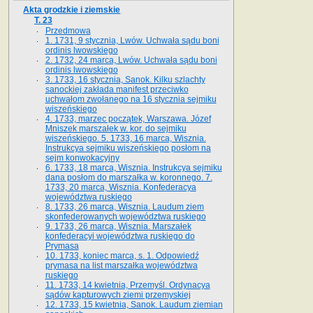
Akta grodzkie i ziemskie
T. 23
Przedmowa
1. 1731, 9 stycznia, Lwów. Uchwała sądu boni
ordinis lwowskiego
2. 1732, 24 marca, Lwów. Uchwała sądu boni
ordinis lwowskiego
3. 1733, 16 stycznia, Sanok. Kilku szlachty
sanockiej zakłada manifest przeciwko
uchwałom zwołanego na 16 stycz­nia sejmiku
wiszeńskiego
4. 1733, marzec początek, Warszawa. Józef
Mniszek marszałek w. kor. do sejmiku
wiszeńskiego. 5. 1733, 16 marca, Wisznia.
Instrukcya sejmiku wiszeńskiego posłom na
sejm konwokacyjny
6. 1733, 18 marca, Wisznia. Instrukcya sejmiku
dana posłom do marszałka w. koronnego. 7.
1733, 20 marca, Wisznia. Konfederacya
województwa ruskiego
8. 1733, 26 marca, Wisznia. Laudum ziem
skonfederowanych województwa ruskiego
9. 1733, 26 marca, Wisznia. Marszałek
konfederacyi województwa ruskiego do
Prymasa
10. 1733, koniec marca, s. 1. Odpowiedź
prymasa na list marszałka województwa
ruskiego
11. 1733, 14 kwietnia, Przemyśl. Ordynacya
sądów kapturowych ziemi przemyskiej
12. 1733, 15 kwietnia, Sanok. Laudum ziemian