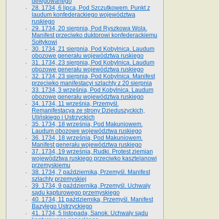
delegowanego
28. 1734, 6 lipca, Pod Szczutkowem. Punkt z
laudum konfederackiego województwa
ruskiego
29. 1734, 20 sierpnia, Pod Ryszkową Wolą.
Manifest przeciwko duktorowi konfederackiemu
Sołtykowi
30. 1734, 21 sierpnia, Pod Kobylnicą. Laudum
obozowe generału województwa ruskiego
31. 1734, 23 sierpnia, Pod Kobylnicą. Laudum
obozowe generału województwa ruskiego
32. 1734, 23 sierpnia, Pod Kobylnicą. Manifest
przeciwko manifestacyi szlachty z 20 sierpnia
33. 1734, 3 września, Pod Kobylnicą. Laudum
obozowe generału województwa ruskiego
34. 1734, 11 września, Przemyśl.
Remanifestacya ze strony Dzieduszyckich,
Ulińskiego i Ustrzyckich
35. 1734, 18 września, Pod Makuniowem.
Laudum obozowe województwa ruskiego
36. 1734, 18 września, Pod Makuniowem.
Manifest generału województwa ruskiego
37. 1734, 19 września, Rudki. Protest ziemian
województwa ruskiego przeciwko kasztelanowi
przemyskiemu
38. 1734, 7 października, Przemyśl. Manifest
szlachty przemyskiej
39. 1734, 9 października, Przemyśl. Uchwały
sądu kapturowego przemyskiego
40. 1734, 11 października, Przemyśl. Manifest
Bazylego Ustrzyckiego
41. 1734, 5 listopada, Sanok. Uchwały sądu