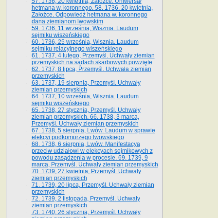
57. 1736, 20 kwietnia, Załoźce. Uniwersał
hetmana w. koronnego. 58. 1736. 20 kwietnia,
Załoźce. Odpowiedź hetmana w. koronnego
dana ziemianom lwowskim
59. 1736, 11 września, Wisznia. Laudum
sejmiku wiszeńskiego
60. 1736, 25 września, Wisznia. Laudum
sejmiku relacyjnego wiszeńskiego
61. 1737, 4 lutego, Przemyśl. Uchwały ziemian
przemyskich na sądach skarbowych powzięte
62. 1737, 8 lipca, Przemyśl. Uchwała ziemian
przemyskich
63. 1737, 19 sierpnia, Przemyśl. Uchwały
ziemian przemyskich
64. 1737, 10 września, Wisznia. Laudum
sejmiku wiszeńskiego
65. 1738, 27 stycznia, Przemyśl. Uchwały
ziemian przemyskich­­. 66. 1738, 3 marca,
Przemyśl. Uchwały ziemian przemyskich­
67. 1738, 5 sierpnia, Lwów. Laudum w sprawie
elekcyi podkomorzego lwowskiego
68. 1738, 6 sierpnia, Lwów. Manifestacya
przeciw udziałowi w elekcyach sejmikowych z
powodu zasądzenia w procesie. 69. 1739, 9
marca, Przemyśl. Uchwały ziemian przemyskich
70. 1739, 27 kwietnia, Przemyśl. Uchwały
ziemian przemyskich
71. 1739, 20 lipca, Przemyśl. Uchwały ziemian
przemyskich
72. 1739, 2 listopada, Przemyśl. Uchwały
ziemian przemyskich
73. 1740, 26 stycznia, Przemyśl. Uchwały