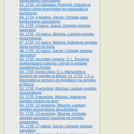
kapturowego sanockiego
42. 1734, 10 listopada, Przemyśl. Instrukcya
posłom ziemi przemyskiej do marszałka w.
koronnego
44. 1734, 4 grudnia, Sanok. Uchwały sądu
kapturowego sanockiego
45. 1735, 3 marca, Sanok. Uchwały ziemian
sanockich
46. 1735, 14 marca, Wisznia. Laudum sejmiku
wiszeńskiego
47. 1735, 14 marca, Wisznia. Instrukcya sejmiku
dana posłom do króla
48. 1735, 22 marca, Sanok. Uchwały ziemian
sanockich
49. 1735, początek czerwca, S. L. Życzenia
województwa ruskiego i innych w sprawie
uspokojenia Rzptej
50. 1735, koniec lipca, S. L. Marszałek w.
koronny do sejmiku w Wiszni. 51. 1735, ? S. L.
Marszałek w. koronny do dygnitarzy na sejmiku
w Wiszni
52. 1735, 9 września, Wisznia. Laudum sejmiku
wiszeńskiego
53. 1735, 9 września, Wisznia. Instrukcya
sejmiku posłom na sejm
54. 1735, 12 września, Wisznia. Laudum
sejmiku wiszeńskiego deputackiego
55. 1735, 13 września, Wisznia. Uchwała
ziemian sanockich powzięta na sejmiku
wiszeńskim
56. 1736, 27 lutego, Sanok. Uchwały ziemian
sanockich