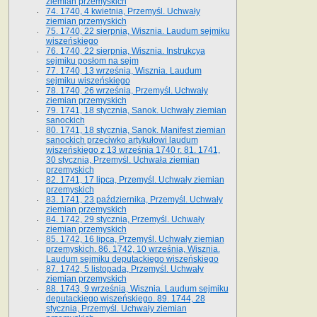
ziemian przemyskich
74. 1740, 4 kwietnia, Przemyśl. Uchwały
ziemian przemyskich
75. 1740, 22 sierpnia, Wisznia. Laudum sejmiku
wiszeńskiego
76. 1740, 22 sierpnia, Wisznia. Instrukcya
sejmiku posłom na sejm
77. 1740, 13 września, Wisznia. Laudum
sejmiku wiszeńskiego
78. 1740, 26 września, Przemyśl. Uchwały
ziemian przemyskich
79. 1741, 18 stycznia, Sanok. Uchwały ziemian
sanockich
80. 1741, 18 stycznia, Sanok. Manifest ziemian
sanockich przeciwko artykułowi laudum
wiszeńskiego z 13 wrze­śnia 1740 r. 81. 1741,
30 stycznia, Przemyśl. Uchwała ziemian
przemyskich
82. 1741, 17 lipca, Przemyśl. Uchwały ziemian
przemyskich
83. 1741, 23 października, Przemyśl. Uchwały
ziemian przemyskich
84. 1742, 29 stycznia, Przemyśl. Uchwały
ziemian przemyskich
85. 1742, 16 lipca, Przemyśl. Uchwały ziemian
przemyskich. 86. 1742, 10 września, Wisznia.
Laudum sejmiku deputackiego wiszeńskiego
87. 1742, 5 listopada, Przemyśl. Uchwały
ziemian przemyskich
88. 1743, 9 września, Wisznia. Laudum sejmiku
deputackiego wiszeńskiego. 89. 1744, 28
stycznia, Przemyśl. Uchwały ziemian