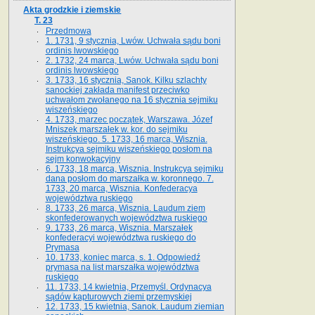
Akta grodzkie i ziemskie
T. 23
Przedmowa
1. 1731, 9 stycznia, Lwów. Uchwała sądu boni
ordinis lwowskiego
2. 1732, 24 marca, Lwów. Uchwała sądu boni
ordinis lwowskiego
3. 1733, 16 stycznia, Sanok. Kilku szlachty
sanockiej zakłada manifest przeciwko
uchwałom zwołanego na 16 stycz­nia sejmiku
wiszeńskiego
4. 1733, marzec początek, Warszawa. Józef
Mniszek marszałek w. kor. do sejmiku
wiszeńskiego. 5. 1733, 16 marca, Wisznia.
Instrukcya sejmiku wiszeńskiego posłom na
sejm konwokacyjny
6. 1733, 18 marca, Wisznia. Instrukcya sejmiku
dana posłom do marszałka w. koronnego. 7.
1733, 20 marca, Wisznia. Konfederacya
województwa ruskiego
8. 1733, 26 marca, Wisznia. Laudum ziem
skonfederowanych województwa ruskiego
9. 1733, 26 marca, Wisznia. Marszałek
konfederacyi województwa ruskiego do
Prymasa
10. 1733, koniec marca, s. 1. Odpowiedź
prymasa na list marszałka województwa
ruskiego
11. 1733, 14 kwietnia, Przemyśl. Ordynacya
sądów kapturowych ziemi przemyskiej
12. 1733, 15 kwietnia, Sanok. Laudum ziemian