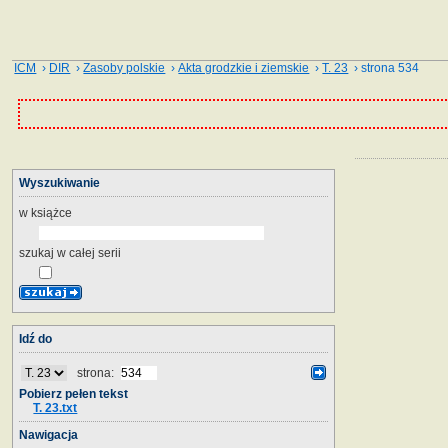
ICM
›
DIR
›
Zasoby polskie
›
Akta grodzkie i ziemskie
›
T. 23
› strona 534
Wyszukiwanie
w książce
szukaj w całej serii
Idź do
strona:
Pobierz pełen tekst
T. 23.txt
Nawigacja