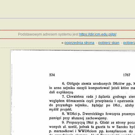
Podstawowym adresem systemu jest
https://dir.icm.edu.pl/pl/
.
«
poprzednia strona
·
pobierz skan
·
pobierz