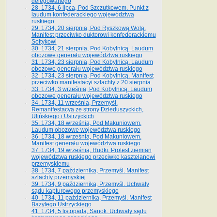
delegowanego
28. 1734, 6 lipca, Pod Szczutkowem. Punkt z
laudum konfederackiego województwa
ruskiego
29. 1734, 20 sierpnia, Pod Ryszkową Wolą.
Manifest przeciwko duktorowi konfederackiemu
Sołtykowi
30. 1734, 21 sierpnia, Pod Kobylnicą. Laudum
obozowe generału województwa ruskiego
31. 1734, 23 sierpnia, Pod Kobylnicą. Laudum
obozowe generału województwa ruskiego
32. 1734, 23 sierpnia, Pod Kobylnicą. Manifest
przeciwko manifestacyi szlachty z 20 sierpnia
33. 1734, 3 września, Pod Kobylnicą. Laudum
obozowe generału województwa ruskiego
34. 1734, 11 września, Przemyśl.
Remanifestacya ze strony Dzieduszyckich,
Ulińskiego i Ustrzyckich
35. 1734, 18 września, Pod Makuniowem.
Laudum obozowe województwa ruskiego
36. 1734, 18 września, Pod Makuniowem.
Manifest generału województwa ruskiego
37. 1734, 19 września, Rudki. Protest ziemian
województwa ruskiego przeciwko kasztelanowi
przemyskiemu
38. 1734, 7 października, Przemyśl. Manifest
szlachty przemyskiej
39. 1734, 9 października, Przemyśl. Uchwały
sądu kapturowego przemyskiego
40. 1734, 11 października, Przemyśl. Manifest
Bazylego Ustrzyckiego
41. 1734, 5 listopada, Sanok. Uchwały sądu