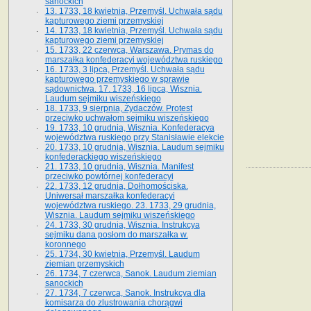
sanockich
13. 1733, 18 kwietnia, Przemyśl. Uchwała sądu
kapturowego ziemi przemyskiej
14. 1733, 18 kwietnia, Przemyśl. Uchwała sądu
kapturowego ziemi przemyskiej
15. 1733, 22 czerwca, Warszawa. Prymas do
marszałka konfederacyi województwa ruskiego
16. 1733, 3 lipca, Przemyśl. Uchwała sądu
kapturowego przemyskiego w sprawie
sądownictwa. 17. 1733, 16 lipca, Wisznia.
Laudum sejmiku wiszeńskiego
18. 1733, 9 sierpnia, Żydaczów. Protest
przeciwko uchwałom sejmiku wiszeńskiego
19. 1733, 10 grudnia, Wisznia. Konfederacya
województwa ruskiego przy Stanisławie elekcie
20. 1733, 10 grudnia, Wisznia. Laudum sejmiku
konfederackiego wiszeńskiego
21. 1733, 10 grudnia, Wisznia. Manifest
przeciwko powtórnej konfederacyi
22. 1733, 12 grudnia, Dołhomościska.
Uniwersał marszałka konfederacyi
województwa ruskiego. 23. 1733, 29 grudnia,
Wisznia. Laudum sejmiku wiszeńskiego
24. 1733, 30 grudnia, Wisznia. Instrukcya
sejmiku dana posłom do marszałka w.
koronnego
25. 1734, 30 kwietnia, Przemyśl. Laudum
ziemian przemyskich
26. 1734, 7 czerwca, Sanok. Laudum ziemian
sanockich
27. 1734, 7 czerwca, Sanok. Instrukcya dla
komisarza do zlustrowania chorągwi