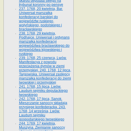
skarbu deputata swego na
trybunał koronny po pensyę
237. 1768, 20 kwietnia, Bar.
Uniwersał marszałka
konfederacyi barskiej do
województw ruskiego,
wołyńskiego, podolskiego i
bracławskiego
238. 1768, 29 kwietnia,
Podhajce. Uniwersał i ordynans
marszałka konfederacyi
województwa bracławskiego do
wo­jewództwa kijowskiego i
ruskiego
239. 1768, 25 czerwca, Lwów.
Manifestacya z powodu
przeciążenia dymów w ziemi
przemyskiej. 240. 1768, 12 lipca,
Targowiska. Uniwersał zastępcy
marszałka konfederacyi do ziemi
lwowskiej i przemyskiej
241. 1768, 15 lipca, Lwów.
Laudum sejmiku deputackiego
lwowskiego
242. 1768, 17 lipca, Sanok.
Mieszczanie sanoccy składają
przysięgę konfederacką. 243.
1768, 14 września, Lwów.
Laudum sejmiku
gospodarskiego lwowskiego
244. 1769, 17 kwietnia,
Muszyna. Ziemianie sanoccy