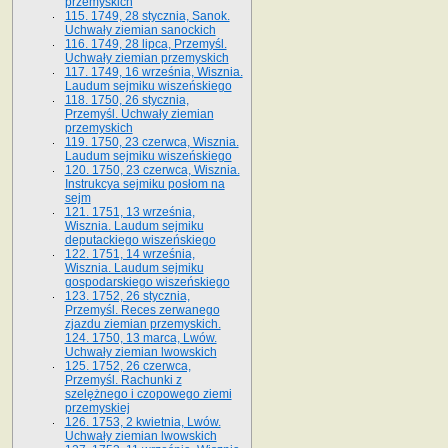
przemyskich
115. 1749, 28 stycznia, Sanok.
Uchwały ziemian sanockich
116. 1749, 28 lipca, Przemyśl.
Uchwały ziemian przemyskich
117. 1749, 16 września, Wisznia.
Laudum sejmiku wiszeńskiego
118. 1750, 26 stycznia,
Przemyśl. Uchwały ziemian
przemyskich
119. 1750, 23 czerwca, Wisznia.
Laudum sejmiku wiszeńskiego
120. 1750, 23 czerwca, Wisznia.
Instrukcya sejmiku posłom na
sejm
121. 1751, 13 września,
Wisznia. Laudum sejmiku
deputackiego wiszeńskiego
122. 1751, 14 września,
Wisznia. Laudum sejmiku
gospodarskiego wiszeńskiego
123. 1752, 26 stycznia,
Przemyśl. Reces zerwanego
zjazdu ziemian przemyskich.
124. 1750, 13 marca, Lwów.
Uchwały ziemian lwowskich
125. 1752, 26 czerwca,
Przemyśl. Rachunki z
szelężnego i czopowego ziemi
przemyskiej
126. 1753, 2 kwietnia, Lwów.
Uchwały ziemian lwowskich