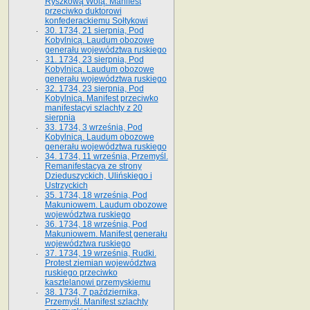
Ryszkową Wolą. Manifest
przeciwko duktorowi
konfederackiemu Sołtykowi
30. 1734, 21 sierpnia, Pod
Kobylnicą. Laudum obozowe
generału województwa ruskiego
31. 1734, 23 sierpnia, Pod
Kobylnicą. Laudum obozowe
generału województwa ruskiego
32. 1734, 23 sierpnia, Pod
Kobylnicą. Manifest przeciwko
manifestacyi szlachty z 20
sierpnia
33. 1734, 3 września, Pod
Kobylnicą. Laudum obozowe
generału województwa ruskiego
34. 1734, 11 września, Przemyśl.
Remanifestacya ze strony
Dzieduszyckich, Ulińskiego i
Ustrzyckich
35. 1734, 18 września, Pod
Makuniowem. Laudum obozowe
województwa ruskiego
36. 1734, 18 września, Pod
Makuniowem. Manifest generału
województwa ruskiego
37. 1734, 19 września, Rudki.
Protest ziemian województwa
ruskiego przeciwko
kasztelanowi przemyskiemu
38. 1734, 7 października,
Przemyśl. Manifest szlachty