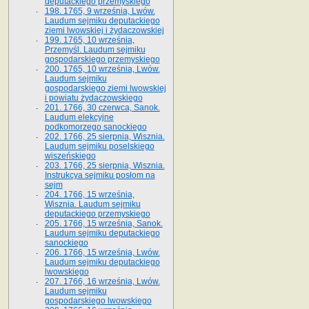
deputackiego przemyskiego
198. 1765, 9 września, Lwów.
Laudum sejmiku deputackiego
ziemi lwowskiej i żydaczowskiej
199. 1765, 10 września,
Przemyśl. Laudum sejmiku
gospodarskiego przemyskiego
200. 1765, 10 września, Lwów.
Laudum sejmiku
gospodarskiego ziemi lwowskiej
i powiatu żydaczowskiego
201. 1766, 30 czerwca, Sanok.
Laudum elekcyjne
podkomorzego sanockiego
202. 1766, 25 sierpnia, Wisznia.
Laudum sejmiku poselskiego
wiszeńskiego
203. 1766, 25 sierpnia, Wisznia.
Instrukcya sejmiku posłom na
sejm
204. 1766, 15 września,
Wisznia. Laudum sejmiku
deputackiego przemyskiego
205. 1766, 15 września, Sanok.
Laudum sejmiku deputackiego
sanockiego
206. 1766, 15 września, Lwów.
Laudum sejmiku deputackiego
lwowskiego
207. 1766, 16 września, Lwów.
Laudum sejmiku
gospodarskiego lwowskiego