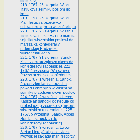
instrukcyę
218. 1767, 26 sierpnia, Wisznia.
Instrukcya sejmiku posłom do
króla
219. 1797, 26 sierpnia, Wisznia.
Manifestacya przeciwko
uchwałom sejmiku wiszeńskiego
220. 1767, 26 sierpnia, Wisznia.
Instrukcya niektórych ziemian na
sejmiku wiszeńskim posłowi do
marszałka konfe­deracyi
radomskiej Radziwiłła
wybranemu dana
221. 1767, 31 sierpnia, Sanok.
Kilku ziemian zgłasza akces do
konfederacyi radomskiej. 222.
1767, 1 września, Warszawa.
Pozew przed sąd konfederacki
223. 1767, 1 września, Sanok.
Protest ziemian sanockich z
powodu obranych w Wiszni na
sejmiku przedsejmo­wym posłów
224. 1767, 2 września, Uherce.
Kasztelan sanocki odstępuje od
protestacyi przeciwko sejmikowi
wiszeńskiemu uczynionej. 225.
1767, 5 września, Sanok. Akces
ziemian sanockich do
konfederacyi radomskiej
226. 1767, 3 września, Lwów.
Stefan Hordyński poseł ziemi
lwowskiej zakłada manifest przy