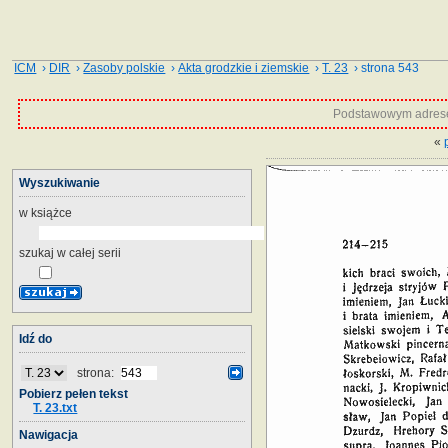
ICM
›
DIR
›
Zasoby polskie
›
Akta grodzkie i ziemskie
›
T. 23
› strona 543
Podstawowym adrese
«
Wyszukiwanie
w książce
szukaj w całej serii
Idź do
strona:
Pobierz pełen tekst
T. 23.txt
Nawigacja