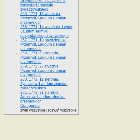
Uniwersał komisarzy ziemi
lwowskiej i powiatu
żydaczowskiego
255. 1771, 13 września,
Przemyśl. Laudum ziemian
przemyskich
256. 1771, 14 września, Lwów.
Laudum sejmiku
gospodarskiego lwowskiego
257. 1771, 19 października,
Przemyśl. Laudum ziemian
przemyskich
258. 1771, 6 listopada,
Przemyśl. Laudum ziemian
przemyskich
259. 1772, 27 stycznia,
Przemyśl. Laudum ziemian
przemyskich
260. 1772, 11 sierpnia,
Żydaczów. Laudum ziemian
żydaczowskich
261. 1772, 31 sierpnia,
Jarosław. Laudum ziemian
przemyskich
Corrigenda
zwiń wszystkie
|
rozwiń wszystkie