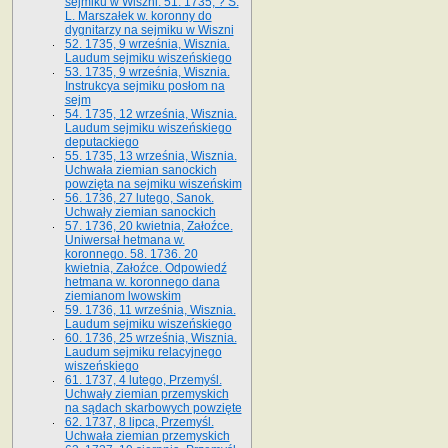
sejmiku w Wiszni. 51. 1735, ? S.
L. Marszałek w. koronny do
dygnitarzy na sejmiku w Wiszni
52. 1735, 9 września, Wisznia.
Laudum sejmiku wiszeńskiego
53. 1735, 9 września, Wisznia.
Instrukcya sejmiku posłom na
sejm
54. 1735, 12 września, Wisznia.
Laudum sejmiku wiszeńskiego
deputackiego
55. 1735, 13 września, Wisznia.
Uchwała ziemian sanockich
powzięta na sejmiku wiszeńskim
56. 1736, 27 lutego, Sanok.
Uchwały ziemian sanockich
57. 1736, 20 kwietnia, Załoźce.
Uniwersał hetmana w.
koronnego. 58. 1736. 20
kwietnia, Załoźce. Odpowiedź
hetmana w. koronnego dana
ziemianom lwowskim
59. 1736, 11 września, Wisznia.
Laudum sejmiku wiszeńskiego
60. 1736, 25 września, Wisznia.
Laudum sejmiku relacyjnego
wiszeńskiego
61. 1737, 4 lutego, Przemyśl.
Uchwały ziemian przemyskich
na sądach skarbowych powzięte
62. 1737, 8 lipca, Przemyśl.
Uchwała ziemian przemyskich