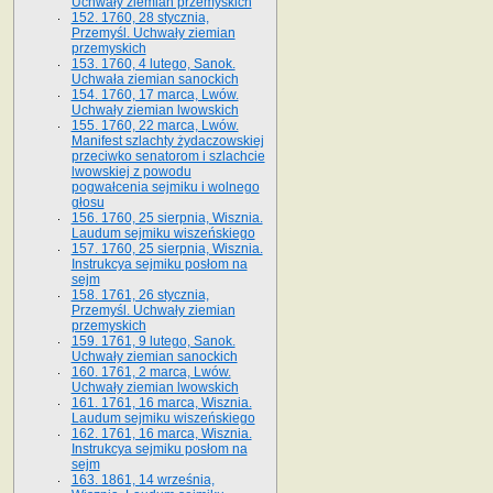
Uchwały ziemian przemyskich
152. 1760, 28 stycznia,
Przemyśl. Uchwały ziemian
przemyskich
153. 1760, 4 lutego, Sanok.
Uchwała ziemian sanockich
154. 1760, 17 marca, Lwów.
Uchwały ziemian lwowskich
155. 1760, 22 marca, Lwów.
Manifest szlachty żydaczowskiej
przeciwko senatorom i szlachcie
lwowskiej z po­wodu
pogwałcenia sejmiku i wolnego
głosu
156. 1760, 25 sierpnia, Wisznia.
Laudum sejmiku wiszeńskiego
157. 1760, 25 sierpnia, Wisznia.
Instrukcya sejmiku posłom na
sejm
158. 1761, 26 stycznia,
Przemyśl. Uchwały ziemian
przemyskich
159. 1761, 9 lutego, Sanok.
Uchwały ziemian sanockich
160. 1761, 2 marca, Lwów.
Uchwały ziemian lwowskich
161. 1761, 16 marca, Wisznia.
Laudum sejmiku wiszeńskiego
162. 1761, 16 marca, Wisznia.
Instrukcya sejmiku posłom na
sejm
163. 1861, 14 września,