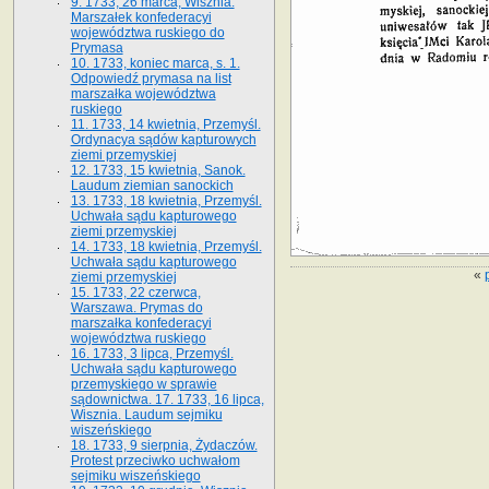
9. 1733, 26 marca, Wisznia.
Marszałek konfederacyi
województwa ruskiego do
Prymasa
10. 1733, koniec marca, s. 1.
Odpowiedź prymasa na list
marszałka województwa
ruskiego
11. 1733, 14 kwietnia, Przemyśl.
Ordynacya sądów kapturowych
ziemi przemyskiej
12. 1733, 15 kwietnia, Sanok.
Laudum ziemian sanockich
13. 1733, 18 kwietnia, Przemyśl.
Uchwała sądu kapturowego
ziemi przemyskiej
14. 1733, 18 kwietnia, Przemyśl.
Uchwała sądu kapturowego
«
ziemi przemyskiej
15. 1733, 22 czerwca,
Warszawa. Prymas do
marszałka konfederacyi
województwa ruskiego
16. 1733, 3 lipca, Przemyśl.
Uchwała sądu kapturowego
przemyskiego w sprawie
sądownictwa. 17. 1733, 16 lipca,
Wisznia. Laudum sejmiku
wiszeńskiego
18. 1733, 9 sierpnia, Żydaczów.
Protest przeciwko uchwałom
sejmiku wiszeńskiego