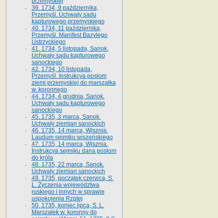
przemyskiej
39. 1734, 9 października,
Przemyśl. Uchwały sądu
kapturowego przemyskiego
40. 1734, 11 października,
Przemyśl. Manifest Bazylego
Ustrzyckiego
41. 1734, 5 listopada, Sanok.
Uchwały sądu kapturowego
sanockiego
42. 1734, 10 listopada,
Przemyśl. Instrukcya posłom
ziemi przemyskiej do marszałka
w. koronnego
44. 1734, 4 grudnia, Sanok.
Uchwały sądu kapturowego
sanockiego
45. 1735, 3 marca, Sanok.
Uchwały ziemian sanockich
46. 1735, 14 marca, Wisznia.
Laudum sejmiku wiszeńskiego
47. 1735, 14 marca, Wisznia.
Instrukcya sejmiku dana posłom
do króla
48. 1735, 22 marca, Sanok.
Uchwały ziemian sanockich
49. 1735, początek czerwca, S.
L. Życzenia województwa
ruskiego i innych w sprawie
uspokojenia Rzptej
50. 1735, koniec lipca, S. L.
Marszałek w. koronny do