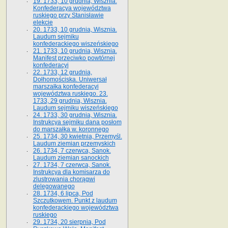
19. 1733, 10 grudnia, Wisznia.
Konfederacya województwa
ruskiego przy Stanisławie
elekcie
20. 1733, 10 grudnia, Wisznia.
Laudum sejmiku
konfederackiego wiszeńskiego
21. 1733, 10 grudnia, Wisznia.
Manifest przeciwko powtórnej
konfederacyi
22. 1733, 12 grudnia,
Dołhomościska. Uniwersał
marszałka konfederacyi
województwa ruskiego. 23.
1733, 29 grudnia, Wisznia.
Laudum sejmiku wiszeńskiego
24. 1733, 30 grudnia, Wisznia.
Instrukcya sejmiku dana posłom
do marszałka w. koronnego
25. 1734, 30 kwietnia, Przemyśl.
Laudum ziemian przemyskich
26. 1734, 7 czerwca, Sanok.
Laudum ziemian sanockich
27. 1734, 7 czerwca, Sanok.
Instrukcya dla komisarza do
zlustrowania chorągwi
delegowanego
28. 1734, 6 lipca, Pod
Szczutkowem. Punkt z laudum
konfederackiego województwa
ruskiego
29. 1734, 20 sierpnia, Pod