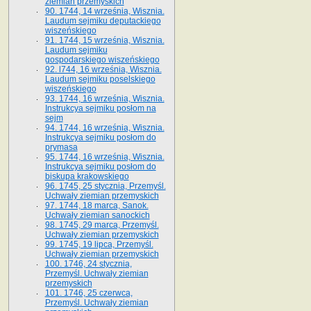
ziemian przemyskich
90. 1744, 14 września, Wisznia.
Laudum sejmiku deputackiego
wiszeńskiego
91. 1744, 15 września, Wisznia.
Laudum sejmiku
gospodarskiego wiszeńskiego
92. l744, 16 września, Wisznia.
Laudum sejmiku poselskiego
wiszeńskiego
93. 1744, 16 września, Wisznia.
Instrukcya sejmiku posłom na
sejm
94. 1744, 16 września, Wisznia.
Instrukcya sejmiku posłom do
prymasa
95. 1744, 16 września, Wisznia.
Instrukcya sejmiku posłom do
biskupa krakowskiego
96. 1745, 25 stycznia, Przemyśl.
Uchwały ziemian przemyskich
97. 1744, 18 marca, Sanok.
Uchwały ziemian sanockich
98. 1745, 29 marca, Przemyśl.
Uchwały ziemian przemyskich
99. 1745, 19 lipca, Przemyśl.
Uchwały ziemian przemyskich
100. 1746, 24 stycznia,
Przemyśl. Uchwały ziemian
przemyskich
101. 1746, 25 czerwca,
Przemyśl. Uchwały ziemian