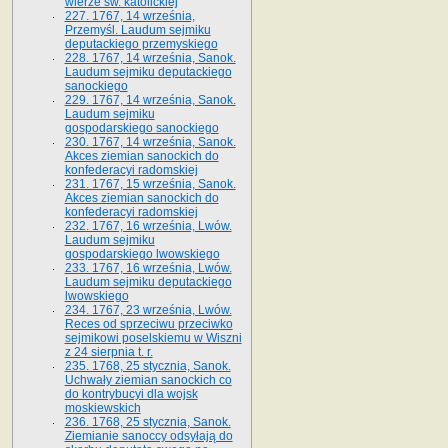
wierze św. ka­tolickiej
227. 1767, 14 września,
Przemyśl. Laudum sejmiku
deputackiego przemyskiego
228. 1767, 14 września, Sanok.
Laudum sejmiku deputackiego
sanockiego
229. 1767, 14 września, Sanok.
Laudum sejmiku
gospodarskiego sanockiego
230. 1767, 14 września, Sanok.
Akces ziemian sanockich do
konfederacyi radomskiej
231. 1767, 15 września, Sanok.
Akces ziemian sanockich do
konfederacyi radomskiej
232. 1767, 16 września, Lwów.
Laudum sejmiku
gospodarskiego lwowskiego
233. 1767, 16 września, Lwów.
Laudum sejmiku deputackiego
lwowskiego
234. 1767, 23 września, Lwów.
Reces od sprzeciwu przeciwko
sejmikowi poselskiemu w Wiszni
z 24 sierpnia t. r.
235. 1768, 25 stycznia, Sanok.
Uchwały ziemian sanockich co
do kontrybucyi dla wojsk
moskiewskich
236. 1768, 25 stycznia, Sanok.
Ziemianie sanoccy odsyłają do