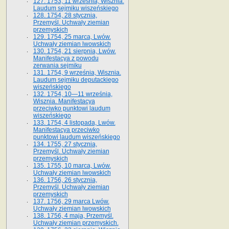
127. 1753, 11 września, Wisznia.
Laudum sejmiku wiszeńskiego
128. 1754, 28 stycznia,
Przemyśl. Uchwały ziemian
przemyskich
129. 1754, 25 marca, Lwów.
Uchwały ziemian lwowskich
130. 1754, 21 sierpnia, Lwów.
Manifestacya z powodu
zerwania sejmiku
131. 1754, 9 września, Wisznia.
Laudum sejmiku deputackiego
wiszeńskiego
132. 1754, 10—11 września,
Wisznia. Manifestacya
przeciwko punktowi laudum
wiszeńskiego
133. 1754, 4 listopada, Lwów.
Manifestacya przeciwko
punktowi laudum wiszeńskiego
134. 1755, 27 stycznia,
Przemyśl. Uchwały ziemian
przemyskich
135. 1755, 10 marca, Lwów.
Uchwały ziemian lwowskich
136. 1756, 26 stycznia,
Przemyśl. Uchwały ziemian
przemyskich
137. 1756, 29 marca Lwów.
Uchwały ziemian lwowskich
138. 1756, 4 maja, Przemyśl.
Uchwały ziemian przemyskich.