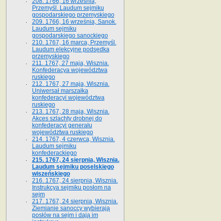
208. 1766, 16 września,
Przemyśl. Laudum sejmiku
gospodarskiego przemyskiego
209. 1766, 16 września, Sanok.
Laudum sejmiku
gospodarskiego sanockiego
210. 1767, 16 marca, Przemyśl.
Laudum elekcyjne podsędka
przemyskiego
211. 1767, 27 maja, Wisznia.
Konfederacya województwa
ruskiego
212. 1767, 27 maja, Wisznia.
Uniwersał marszałka
konfederacyi województwa
ruskiego
213. 1767, 28 maja, Wisznia.
Akces szlachty drobnej do
konfederacyi generału
województwa ruskiego
214. 1767, 4 czerwca, Wisznia.
Laudum sejmiku
konfederackiego
215. 1767, 24 sierpnia, Wisznia.
Laudum sejmiku poselskiego
wiszeńskiego
216. 1767, 24 sierpnia, Wisznia.
Instrukcya sejmiku posłom na
sejm
217. 1767, 24 sierpnia, Wisznia.
Ziemianie sanoccy wybierają
posłów na sejm i dają im