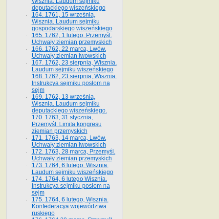
Wisznia. Laudum sejmiku
deputackiego wiszeńskiego
164. 1761, 15 września,
Wisznia. Laudum sejmiku
gospodarskiego wiszeńskiego
165. 1762, 1 lutego, Przemyśl.
Uchwały ziemian przemyskich
166. 1762, 22 marca, Lwów.
Uchwały ziemian lwowskich
167. 1762, 23 sierpnia, Wisznia.
Laudum sejmiku wiszeńskiego
168. 1762, 23 sierpnia, Wisznia.
Instrukcya sejmiku posłom na
sejm
169. 1762, 13 września,
Wisznia. Laudum sejmiku
deputackiego wiszeńskiego.
170. 1763, 31 stycznia,
Przemyśl. Limita kongresu
ziemian przemyskich
171. 1763, 14 marca, Lwów.
Uchwały ziemian lwowskich
172. 1763, 28 marca, Przemyśl.
Uchwały ziemian przemyskich
173. 1764, 6 lutego, Wisznia.
Laudum sejmiku wiszeńskiego
174. 1764, 6 lutego Wisznia.
Instrukcya sejmiku posłom na
sejm
175. 1764, 6 lutego, Wisznia.
Konfederacya województwa
ruskiego