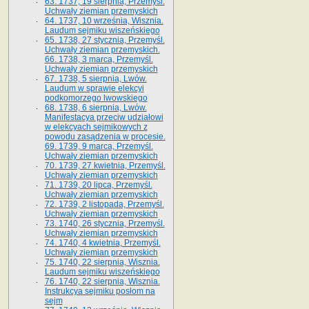
63. 1737, 19 sierpnia, Przemyśl.
Uchwały ziemian przemyskich
64. 1737, 10 września, Wisznia.
Laudum sejmiku wiszeńskiego
65. 1738, 27 stycznia, Przemyśl.
Uchwały ziemian przemyskich­­.
66. 1738, 3 marca, Przemyśl.
Uchwały ziemian przemyskich­
67. 1738, 5 sierpnia, Lwów.
Laudum w sprawie elekcyi
podkomorzego lwowskiego
68. 1738, 6 sierpnia, Lwów.
Manifestacya przeciw udziałowi
w elekcyach sejmikowych z
powodu zasądzenia w procesie.
69. 1739, 9 marca, Przemyśl.
Uchwały ziemian przemyskich
70. 1739, 27 kwietnia, Przemyśl.
Uchwały ziemian przemyskich
71. 1739, 20 lipca, Przemyśl.
Uchwały ziemian przemyskich
72. 1739, 2 listopada, Przemyśl.
Uchwały ziemian przemyskich
73. 1740, 26 stycznia, Przemyśl.
Uchwały ziemian przemyskich
74. 1740, 4 kwietnia, Przemyśl.
Uchwały ziemian przemyskich
75. 1740, 22 sierpnia, Wisznia.
Laudum sejmiku wiszeńskiego
76. 1740, 22 sierpnia, Wisznia.
Instrukcya sejmiku posłom na
sejm