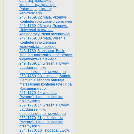
obierają marszałkiem
konfederacyi Ignacego
Potockiego, starostę
kaniowskiego
245. 1769, 22 maja, Przemyśl.
Konfederacya ziemi przemyskiej
246. 1769, 23 maja, Przemyśl.
Uniwersał marszałka
konfederacyi ziemi przemyskiej
247. 1769, 30 maja, Wisznia.
Konfederacya ziemian
województwa ruskiego
248. 1769, 6 czerwca, Busk.
Manifest marszałka konfederacyi
województwa ruskiego
249. 1769, 14 września, Lwów.
Laudum sejmiku
gospodarskiego lwowskiego
250. 1769, 13 listopada, Sanok.
Ziemianie sanoccy obierają
marszałkiem konfederacyi Filipa
Radzimińskiego
251. 1770, 14 września,
Przemyśl. Laudum ziemian
przemyskich
252. 1770, 14 września, Lwów.
Laudum sejmiku
gospodarskiego lwowskiego
253. 1770, 11 października,
Przemyśl. Laudum ziemian
przemyskich
254. 1770, 16 listopada, Lwów.