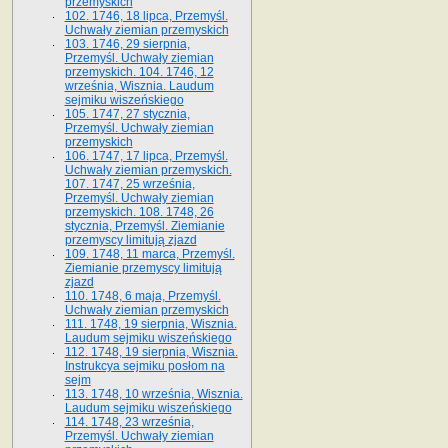
przemyskich
102. 1746, 18 lipca, Przemyśl.
Uchwały ziemian przemyskich
103. 1746, 29 sierpnia,
Przemyśl. Uchwały ziemian
przemyskich. 104. 1746, 12
września, Wisznia. Laudum
sejmiku wiszeńskiego
105. 1747, 27 stycznia,
Przemyśl. Uchwały ziemian
przemyskich
106. 1747, 17 lipca, Przemyśl.
Uchwały ziemian przemyskich.
107. 1747, 25 września,
Przemyśl. Uchwały ziemian
przemyskich. 108. 1748, 26
stycznia, Przemyśl. Ziemianie
przemyscy limitują zjazd
109. 1748, 11 marca, Przemyśl.
Ziemianie przemyscy limitują
zjazd
110. 1748, 6 maja, Przemyśl.
Uchwały ziemian przemyskich
111. 1748, 19 sierpnia, Wisznia.
Laudum sejmiku wiszeńskiego
112. 1748, 19 sierpnia, Wisznia.
Instrukcya sejmiku posłom na
sejm
113. 1748, 10 września, Wisznia.
Laudum sejmiku wiszeńskiego
114. 1748, 23 września,
Przemyśl. Uchwały ziemian