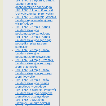
187. 1765, 25 stycznia, Sanok.
Laudum sejmiku
gospodarskiego sanockiego
188. 1765, 3 lutego Przemyśl.
Uchwały ziemian przemyskich
189. 1765, 22 kwietnia, Wisznia.
Laudum sejmiku relacyjnego
wiszeńskiego
190. 1765, 22 maja, Sanok.
Laudum elekcyjne
podkomorzego sanockiego
191. 1765, 23 maja, Sanok.
Laudum elekcyjne sędziego,
podsędka i pisarza ziem
sanockich
192. 1765, 23 maja, Lwów.
Laudum elekcyjne
podkomorzego lwowskiego
193. 1765, 24 maja, Przemyśl.
Laudum elekcyjne sędziego
ziemi przemyskiej
194. 1765, 24 maja, Lwów.
Laudum elekcyjne sędziego
ziemi lwowskiej
195. 1765, 25 maja, Lwów.
Laudum elekcyjne pisarza
ziemskiego lwowskiego
196. 1765, 6 sierpnia, Przemyśl.
Laudum elekcyjne podsędka
ziemskiego przemyskiego
197. 1765, 9 września,
Przemyśl. Laudum sejmiku