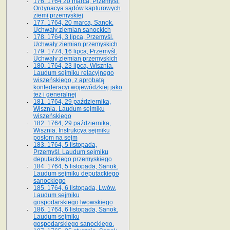
176. 1764 20 marca, Przemyśl.
Ordynacya sądów kapturowych
ziemi przemyskiej
177. 1764, 20 marca, Sanok.
Uchwały ziemian sanockich
178. 1764, 3 lipca, Przemyśl.
Uchwały ziemian przemyskich
179. 1774, 16 lipca, Przemyśl.
Uchwały ziemian przemyskich
180. 1764, 23 lipca, Wisznia.
Laudum sejmiku relacyjnego
wiszeńskiego, z aprobatą
konfederacyi wojewódzkiej jako
też i generalnej
181. 1764, 29 października,
Wisznia. Laudum sejmiku
wiszeńskiego
182. 1764, 29 października,
Wisznia. Instrukcya sejmiku
posłom na sejm
183. 1764, 5 listopada,
Przemyśl. Laudum sejmiku
deputackiego przemyskiego
184. 1764, 5 listopada, Sanok.
Laudum sejmiku deputackiego
sanockiego
185. 1764, 6 listopada, Lwów.
Laudum sejmiku
gospodarskiego lwowskiego
186. 1764, 6 listopada, Sanok.
Laudum sejmiku
gospodarskiego sanockiego.