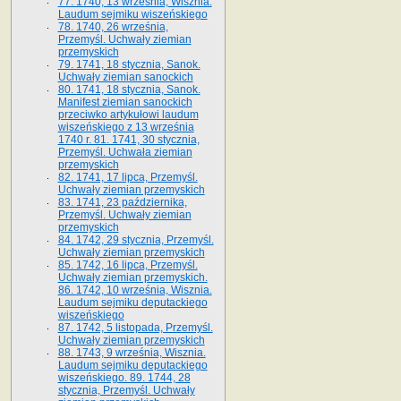
77. 1740, 13 września, Wisznia.
Laudum sejmiku wiszeńskiego
78. 1740, 26 września,
Przemyśl. Uchwały ziemian
przemyskich
79. 1741, 18 stycznia, Sanok.
Uchwały ziemian sanockich
80. 1741, 18 stycznia, Sanok.
Manifest ziemian sanockich
przeciwko artykułowi laudum
wiszeńskiego z 13 wrze­śnia
1740 r. 81. 1741, 30 stycznia,
Przemyśl. Uchwała ziemian
przemyskich
82. 1741, 17 lipca, Przemyśl.
Uchwały ziemian przemyskich
83. 1741, 23 października,
Przemyśl. Uchwały ziemian
przemyskich
84. 1742, 29 stycznia, Przemyśl.
Uchwały ziemian przemyskich
85. 1742, 16 lipca, Przemyśl.
Uchwały ziemian przemyskich.
86. 1742, 10 września, Wisznia.
Laudum sejmiku deputackiego
wiszeńskiego
87. 1742, 5 listopada, Przemyśl.
Uchwały ziemian przemyskich
88. 1743, 9 września, Wisznia.
Laudum sejmiku deputackiego
wiszeńskiego. 89. 1744, 28
stycznia, Przemyśl. Uchwały