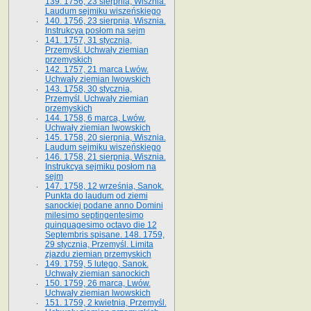
139. 1756, 23 sierpnia, Wisznia.
Laudum sejmiku wiszeńskiego
140. 1756, 23 sierpnia, Wisznia.
Instrukcya posłom na sejm
141. 1757, 31 stycznia,
Przemyśl. Uchwały ziemian
przemyskich
142. 1757, 21 marca Lwów.
Uchwały ziemian lwowskich
143. 1758, 30 stycznia,
Przemyśl. Uchwały ziemian
przemyskich
144. 1758, 6 marca, Lwów.
Uchwały ziemian lwowskich
145. 1758, 20 sierpnia, Wisznia.
Laudum sejmiku wiszeńskiego
146. 1758, 21 sierpnia, Wisznia.
Instrukcya sejmiku posłom na
sejm
147. 1758, 12 września, Sanok.
Punkta do laudum od ziemi
sanockiej podane anno Domini
milesimo septingentesimo
quinquagesimo octavo die 12
Septembris spisane. 148. 1759,
29 stycznia, Przemyśl. Limita
zjazdu ziemian przemyskich
149. 1759, 5 lutego, Sanok.
Uchwały ziemian sanockich
150. 1759, 26 marca, Lwów.
Uchwały ziemian lwowskich
151. 1759, 2 kwietnia, Przemyśl.