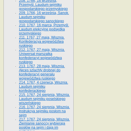
208. 1766, 16 września,
Przemyśl. Laudum sejmiku
gospodarskiego przemyskiego
209. 1766, 16 września, Sanok.
Laudum sejmiku
gospodarskiego sanockiego
210. 1767, 16 marca, Przemyśl.
Laudum elekcyjne podsędka
przemyskiego
211. 1767, 27 maja, Wisznia.
Konfederacya województwa
ruskiego
212. 1767, 27 maja, Wisznia.
Uniwersał marszałka
konfederacyi województwa
ruskiego
213. 1767, 28 maja, Wisznia.
Akces szlachty drobnej do
konfederacyi generału
województwa ruskiego
214. 1767, 4 czerwca, Wisznia.
Laudum sejmiku
konfederackiego
215. 1767, 24 sierpnia, Wisznia.
Laudum sejmiku poselskiego
wiszeńskiego
216. 1767, 24 sierpnia, Wisznia.
Instrukcya sejmiku posłom na
sejm
217. 1767, 24 sierpnia, Wisznia.
Ziemianie sanoccy wybierają
posłów na sejm i dają im