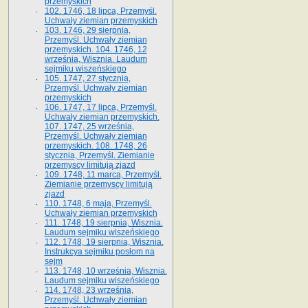
przemyskich
102. 1746, 18 lipca, Przemyśl.
Uchwały ziemian przemyskich
103. 1746, 29 sierpnia,
Przemyśl. Uchwały ziemian
przemyskich. 104. 1746, 12
września, Wisznia. Laudum
sejmiku wiszeńskiego
105. 1747, 27 stycznia,
Przemyśl. Uchwały ziemian
przemyskich
106. 1747, 17 lipca, Przemyśl.
Uchwały ziemian przemyskich.
107. 1747, 25 września,
Przemyśl. Uchwały ziemian
przemyskich. 108. 1748, 26
stycznia, Przemyśl. Ziemianie
przemyscy limitują zjazd
109. 1748, 11 marca, Przemyśl.
Ziemianie przemyscy limitują
zjazd
110. 1748, 6 maja, Przemyśl.
Uchwały ziemian przemyskich
111. 1748, 19 sierpnia, Wisznia.
Laudum sejmiku wiszeńskiego
112. 1748, 19 sierpnia, Wisznia.
Instrukcya sejmiku posłom na
sejm
113. 1748, 10 września, Wisznia.
Laudum sejmiku wiszeńskiego
114. 1748, 23 września,
Przemyśl. Uchwały ziemian