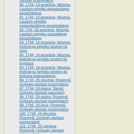
ziemian przemyskich
90. 1744, 14 września, Wisznia.
Laudum sejmiku deputackiego
wiszeńskiego
91. 1744, 15 września, Wisznia.
Laudum sejmiku
gospodarskiego wiszeńskiego
92. l744, 16 września, Wisznia.
Laudum sejmiku poselskiego
wiszeńskiego
93. 1744, 16 września, Wisznia.
Instrukcya sejmiku posłom na
sejm
94. 1744, 16 września, Wisznia.
Instrukcya sejmiku posłom do
prymasa
95. 1744, 16 września, Wisznia.
Instrukcya sejmiku posłom do
biskupa krakowskiego
96. 1745, 25 stycznia, Przemyśl.
Uchwały ziemian przemyskich
97. 1744, 18 marca, Sanok.
Uchwały ziemian sanockich
98. 1745, 29 marca, Przemyśl.
Uchwały ziemian przemyskich
99. 1745, 19 lipca, Przemyśl.
Uchwały ziemian przemyskich
100. 1746, 24 stycznia,
Przemyśl. Uchwały ziemian
przemyskich
101. 1746, 25 czerwca,
Przemyśl. Uchwały ziemian