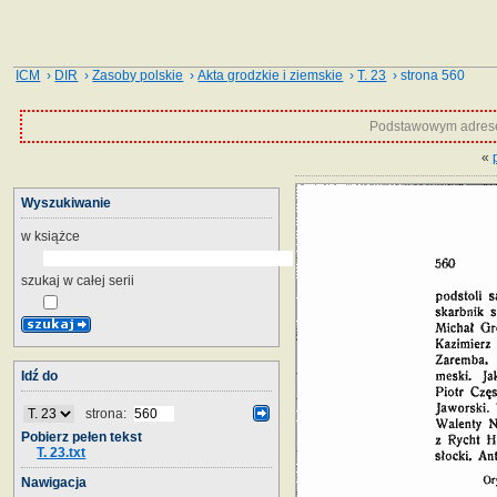
ICM
›
DIR
›
Zasoby polskie
›
Akta grodzkie i ziemskie
›
T. 23
› strona 560
Podstawowym adrese
«
Wyszukiwanie
w książce
szukaj w całej serii
Idź do
strona:
Pobierz pełen tekst
T. 23.txt
Nawigacja