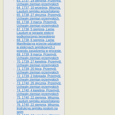
63. 1737, 19 sierpnia, Przemyśl.
Uchwały ziemian przemyskich
64. 1737, 10 września, Wisznia.
Laudum sejmiku wiszeńskiego
65. 1738, 27 stycznia, Przemyśl.
Uchwały ziemian przemyskich­­.
66. 1738, 3 marca, Przemyśl.
Uchwały ziemian przemyskich­
67. 1738, 5 sierpnia, Lwów.
Laudum w sprawie elekcyi
podkomorzego lwowskiego
68. 1738, 6 sierpnia, Lwów.
Manifestacya przeciw udziałowi
w elekcyach sejmikowych z
powodu zasądzenia w procesie.
69. 1739, 9 marca, Przemyśl.
Uchwały ziemian przemyskich
70. 1739, 27 kwietnia, Przemyśl.
Uchwały ziemian przemyskich
71. 1739, 20 lipca, Przemyśl.
Uchwały ziemian przemyskich
72. 1739, 2 listopada, Przemyśl.
Uchwały ziemian przemyskich
73. 1740, 26 stycznia, Przemyśl.
Uchwały ziemian przemyskich
74. 1740, 4 kwietnia, Przemyśl.
Uchwały ziemian przemyskich
75. 1740, 22 sierpnia, Wisznia.
Laudum sejmiku wiszeńskiego
76. 1740, 22 sierpnia, Wisznia.
Instrukcya sejmiku posłom na
sejm