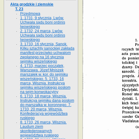
Akta grodzkie i ziemskie
T. 23
Przedmowa
1. 1731, 9 stycznia, Lwów.
Uchwała sądu boni ordinis
lwowskiego
2. 1732, 24 marca, Lwów.
Uchwała sądu boni ordinis
lwowskiego
3. 1733, 16 stycznia, Sanok.
Kilku szlachty sanockiej zakłada
manifest przeciwko uchwałom
zwołanego na 16 stycz­nia
sejmiku wiszeńskiego
4. 1733, marzec początek,
Warszawa. Józef Mniszek
marszałek w. kor. do sejmiku
wiszeńskiego. 5. 1733, 16
marca, Wisznia. Instrukcya
sejmiku wiszeńskiego posłom
na sejm konwokacyjny
6. 1733, 18 marca, Wisznia.
Instrukcya sejmiku dana posłom
do marszałka w. koronnego. 7.
1733, 20 marca, Wisznia.
Konfederacya województwa
ruskiego
8. 1733, 26 marca, Wisznia.
Laudum ziem
skonfederowanych
województwa ruskiego