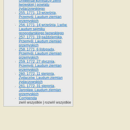
Uniwersał komisarzy ziemi
lwowskiej i powiatu
żydaczowskiego
255. 1771, 13 września,
Przemyśl. Laudum ziemian
przemyskich
256. 1771, 14 września, Lwów.
Laudum sejmiku
gospodarskiego lwowskiego
257. 1771, 19 października,
Przemyśl. Laudum ziemian
przemyskich
258. 1771, 6 listopada,
Przemyśl. Laudum ziemian
przemyskich
259. 1772, 27 stycznia,
Przemyśl. Laudum ziemian
przemyskich
260. 1772, 11 sierpnia,
Żydaczów. Laudum ziemian
żydaczowskich
261. 1772, 31 sierpnia,
Jarosław. Laudum ziemian
przemyskich
Corrigenda
zwiń wszystkie
|
rozwiń wszystkie