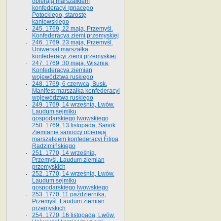
obierają marszałkiem
konfederacyi Ignacego
Potockiego, starostę
kaniowskiego
245. 1769, 22 maja, Przemyśl.
Konfederacya ziemi przemyskiej
246. 1769, 23 maja, Przemyśl.
Uniwersał marszałka
konfederacyi ziemi przemyskiej
247. 1769, 30 maja, Wisznia.
Konfederacya ziemian
województwa ruskiego
248. 1769, 6 czerwca, Busk.
Manifest marszałka konfederacyi
województwa ruskiego
249. 1769, 14 września, Lwów.
Laudum sejmiku
gospodarskiego lwowskiego
250. 1769, 13 listopada, Sanok.
Ziemianie sanoccy obierają
marszałkiem konfederacyi Filipa
Radzimińskiego
251. 1770, 14 września,
Przemyśl. Laudum ziemian
przemyskich
252. 1770, 14 września, Lwów.
Laudum sejmiku
gospodarskiego lwowskiego
253. 1770, 11 października,
Przemyśl. Laudum ziemian
przemyskich
254. 1770, 16 listopada, Lwów.