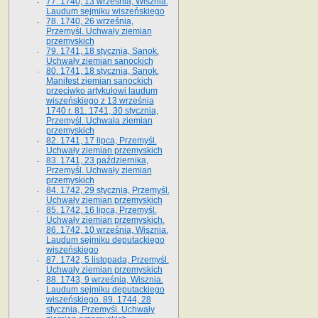
77. 1740, 13 września, Wisznia.
Laudum sejmiku wiszeńskiego
78. 1740, 26 września,
Przemyśl. Uchwały ziemian
przemyskich
79. 1741, 18 stycznia, Sanok.
Uchwały ziemian sanockich
80. 1741, 18 stycznia, Sanok.
Manifest ziemian sanockich
przeciwko artykułowi laudum
wiszeńskiego z 13 wrze­śnia
1740 r. 81. 1741, 30 stycznia,
Przemyśl. Uchwała ziemian
przemyskich
82. 1741, 17 lipca, Przemyśl.
Uchwały ziemian przemyskich
83. 1741, 23 października,
Przemyśl. Uchwały ziemian
przemyskich
84. 1742, 29 stycznia, Przemyśl.
Uchwały ziemian przemyskich
85. 1742, 16 lipca, Przemyśl.
Uchwały ziemian przemyskich.
86. 1742, 10 września, Wisznia.
Laudum sejmiku deputackiego
wiszeńskiego
87. 1742, 5 listopada, Przemyśl.
Uchwały ziemian przemyskich
88. 1743, 9 września, Wisznia.
Laudum sejmiku deputackiego
wiszeńskiego. 89. 1744, 28
stycznia, Przemyśl. Uchwały