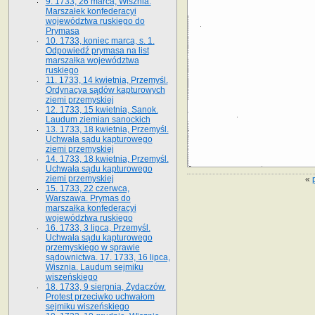
9. 1733, 26 marca, Wisznia.
Marszałek konfederacyi
województwa ruskiego do
Prymasa
10. 1733, koniec marca, s. 1.
Odpowiedź prymasa na list
marszałka województwa
ruskiego
11. 1733, 14 kwietnia, Przemyśl.
Ordynacya sądów kapturowych
ziemi przemyskiej
12. 1733, 15 kwietnia, Sanok.
Laudum ziemian sanockich
13. 1733, 18 kwietnia, Przemyśl.
Uchwała sądu kapturowego
ziemi przemyskiej
14. 1733, 18 kwietnia, Przemyśl.
Uchwała sądu kapturowego
ziemi przemyskiej
«
15. 1733, 22 czerwca,
Warszawa. Prymas do
marszałka konfederacyi
województwa ruskiego
16. 1733, 3 lipca, Przemyśl.
Uchwała sądu kapturowego
przemyskiego w sprawie
sądownictwa. 17. 1733, 16 lipca,
Wisznia. Laudum sejmiku
wiszeńskiego
18. 1733, 9 sierpnia, Żydaczów.
Protest przeciwko uchwałom
sejmiku wiszeńskiego