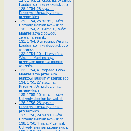
127. 1753, 11 września, Wisznia.
Laudum sejmiku wiszeńskiego
128. 1754, 28 stycznia,
Przemyśl. Uchwały ziemian
przemyskich
129. 1754, 25 marca, Lwów.
Uchwały ziemian lwowskich
130. 1754, 21 sierpnia, Lwów.
Manifestacya z powodu
zerwania sejmiku
131. 1754, 9 września, Wisznia.
Laudum sejmiku deputackiego
wiszeńskiego
132. 1754, 10—11 września,
Wisznia. Manifestacya
przeciwko punktowi laudum
wiszeńskiego
133. 1754, 4 listopada, Lwów.
Manifestacya przeciwko
punktowi laudum wiszeńskiego
134. 1755, 27 stycznia,
Przemyśl. Uchwały ziemian
przemyskich
135. 1755, 10 marca, Lwów.
Uchwały ziemian lwowskich
136. 1756, 26 stycznia,
Przemyśl. Uchwały ziemian
przemyskich
137. 1756, 29 marca Lwów.
Uchwały ziemian lwowskich
138. 1756, 4 maja, Przemyśl.
Uchwały ziemian przemyskich.