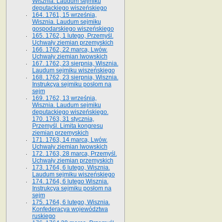
Wisznia. Laudum sejmiku
deputackiego wiszeńskiego
164. 1761, 15 września,
Wisznia. Laudum sejmiku
gospodarskiego wiszeńskiego
165. 1762, 1 lutego, Przemyśl.
Uchwały ziemian przemyskich
166. 1762, 22 marca, Lwów.
Uchwały ziemian lwowskich
167. 1762, 23 sierpnia, Wisznia.
Laudum sejmiku wiszeńskiego
168. 1762, 23 sierpnia, Wisznia.
Instrukcya sejmiku posłom na
sejm
169. 1762, 13 września,
Wisznia. Laudum sejmiku
deputackiego wiszeńskiego.
170. 1763, 31 stycznia,
Przemyśl. Limita kongresu
ziemian przemyskich
171. 1763, 14 marca, Lwów.
Uchwały ziemian lwowskich
172. 1763, 28 marca, Przemyśl.
Uchwały ziemian przemyskich
173. 1764, 6 lutego, Wisznia.
Laudum sejmiku wiszeńskiego
174. 1764, 6 lutego Wisznia.
Instrukcya sejmiku posłom na
sejm
175. 1764, 6 lutego, Wisznia.
Konfederacya województwa
ruskiego