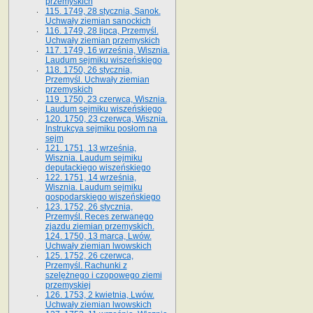
przemyskich
115. 1749, 28 stycznia, Sanok.
Uchwały ziemian sanockich
116. 1749, 28 lipca, Przemyśl.
Uchwały ziemian przemyskich
117. 1749, 16 września, Wisznia.
Laudum sejmiku wiszeńskiego
118. 1750, 26 stycznia,
Przemyśl. Uchwały ziemian
przemyskich
119. 1750, 23 czerwca, Wisznia.
Laudum sejmiku wiszeńskiego
120. 1750, 23 czerwca, Wisznia.
Instrukcya sejmiku posłom na
sejm
121. 1751, 13 września,
Wisznia. Laudum sejmiku
deputackiego wiszeńskiego
122. 1751, 14 września,
Wisznia. Laudum sejmiku
gospodarskiego wiszeńskiego
123. 1752, 26 stycznia,
Przemyśl. Reces zerwanego
zjazdu ziemian przemyskich.
124. 1750, 13 marca, Lwów.
Uchwały ziemian lwowskich
125. 1752, 26 czerwca,
Przemyśl. Rachunki z
szelężnego i czopowego ziemi
przemyskiej
126. 1753, 2 kwietnia, Lwów.
Uchwały ziemian lwowskich