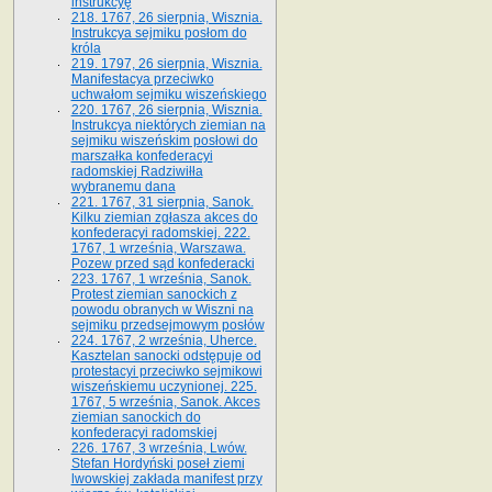
instrukcyę
218. 1767, 26 sierpnia, Wisznia.
Instrukcya sejmiku posłom do
króla
219. 1797, 26 sierpnia, Wisznia.
Manifestacya przeciwko
uchwałom sejmiku wiszeńskiego
220. 1767, 26 sierpnia, Wisznia.
Instrukcya niektórych ziemian na
sejmiku wiszeńskim posłowi do
marszałka konfe­deracyi
radomskiej Radziwiłła
wybranemu dana
221. 1767, 31 sierpnia, Sanok.
Kilku ziemian zgłasza akces do
konfederacyi radomskiej. 222.
1767, 1 września, Warszawa.
Pozew przed sąd konfederacki
223. 1767, 1 września, Sanok.
Protest ziemian sanockich z
powodu obranych w Wiszni na
sejmiku przedsejmo­wym posłów
224. 1767, 2 września, Uherce.
Kasztelan sanocki odstępuje od
protestacyi przeciwko sejmikowi
wiszeńskiemu uczynionej. 225.
1767, 5 września, Sanok. Akces
ziemian sanockich do
konfederacyi radomskiej
226. 1767, 3 września, Lwów.
Stefan Hordyński poseł ziemi
lwowskiej zakłada manifest przy