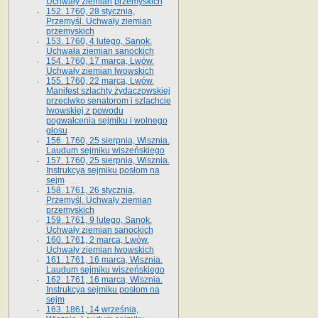
Uchwały ziemian przemyskich
152. 1760, 28 stycznia,
Przemyśl. Uchwały ziemian
przemyskich
153. 1760, 4 lutego, Sanok.
Uchwała ziemian sanockich
154. 1760, 17 marca, Lwów.
Uchwały ziemian lwowskich
155. 1760, 22 marca, Lwów.
Manifest szlachty żydaczowskiej
przeciwko senatorom i szlachcie
lwowskiej z po­wodu
pogwałcenia sejmiku i wolnego
głosu
156. 1760, 25 sierpnia, Wisznia.
Laudum sejmiku wiszeńskiego
157. 1760, 25 sierpnia, Wisznia.
Instrukcya sejmiku posłom na
sejm
158. 1761, 26 stycznia,
Przemyśl. Uchwały ziemian
przemyskich
159. 1761, 9 lutego, Sanok.
Uchwały ziemian sanockich
160. 1761, 2 marca, Lwów.
Uchwały ziemian lwowskich
161. 1761, 16 marca, Wisznia.
Laudum sejmiku wiszeńskiego
162. 1761, 16 marca, Wisznia.
Instrukcya sejmiku posłom na
sejm
163. 1861, 14 września,