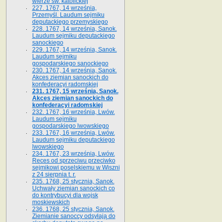
wierze św. ka­tolickiej
227. 1767, 14 września,
Przemyśl. Laudum sejmiku
deputackiego przemyskiego
228. 1767, 14 września, Sanok.
Laudum sejmiku deputackiego
sanockiego
229. 1767, 14 września, Sanok.
Laudum sejmiku
gospodarskiego sanockiego
230. 1767, 14 września, Sanok.
Akces ziemian sanockich do
konfederacyi radomskiej
231. 1767, 15 września, Sanok.
Akces ziemian sanockich do
konfederacyi radomskiej
232. 1767, 16 września, Lwów.
Laudum sejmiku
gospodarskiego lwowskiego
233. 1767, 16 września, Lwów.
Laudum sejmiku deputackiego
lwowskiego
234. 1767, 23 września, Lwów.
Reces od sprzeciwu przeciwko
sejmikowi poselskiemu w Wiszni
z 24 sierpnia t. r.
235. 1768, 25 stycznia, Sanok.
Uchwały ziemian sanockich co
do kontrybucyi dla wojsk
moskiewskich
236. 1768, 25 stycznia, Sanok.
Ziemianie sanoccy odsyłają do