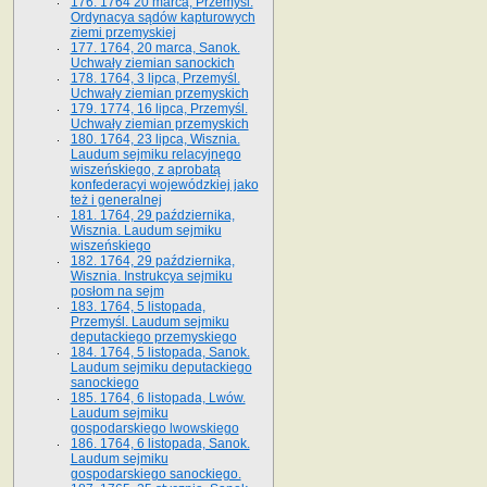
176. 1764 20 marca, Przemyśl.
Ordynacya sądów kapturowych
ziemi przemyskiej
177. 1764, 20 marca, Sanok.
Uchwały ziemian sanockich
178. 1764, 3 lipca, Przemyśl.
Uchwały ziemian przemyskich
179. 1774, 16 lipca, Przemyśl.
Uchwały ziemian przemyskich
180. 1764, 23 lipca, Wisznia.
Laudum sejmiku relacyjnego
wiszeńskiego, z aprobatą
konfederacyi wojewódzkiej jako
też i generalnej
181. 1764, 29 października,
Wisznia. Laudum sejmiku
wiszeńskiego
182. 1764, 29 października,
Wisznia. Instrukcya sejmiku
posłom na sejm
183. 1764, 5 listopada,
Przemyśl. Laudum sejmiku
deputackiego przemyskiego
184. 1764, 5 listopada, Sanok.
Laudum sejmiku deputackiego
sanockiego
185. 1764, 6 listopada, Lwów.
Laudum sejmiku
gospodarskiego lwowskiego
186. 1764, 6 listopada, Sanok.
Laudum sejmiku
gospodarskiego sanockiego.