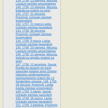
139. 1756, 23 sierpnia, Wisznia.
Laudum sejmiku wiszeńskiego
140. 1756, 23 sierpnia, Wisznia.
Instrukcya posłom na sejm
141. 1757, 31 stycznia,
Przemyśl. Uchwały ziemian
przemyskich
142. 1757, 21 marca Lwów.
Uchwały ziemian lwowskich
143. 1758, 30 stycznia,
Przemyśl. Uchwały ziemian
przemyskich
144. 1758, 6 marca, Lwów.
Uchwały ziemian lwowskich
145. 1758, 20 sierpnia, Wisznia.
Laudum sejmiku wiszeńskiego
146. 1758, 21 sierpnia, Wisznia.
Instrukcya sejmiku posłom na
sejm
147. 1758, 12 września, Sanok.
Punkta do laudum od ziemi
sanockiej podane anno Domini
milesimo septingentesimo
quinquagesimo octavo die 12
Septembris spisane. 148. 1759,
29 stycznia, Przemyśl. Limita
zjazdu ziemian przemyskich
149. 1759, 5 lutego, Sanok.
Uchwały ziemian sanockich
150. 1759, 26 marca, Lwów.
Uchwały ziemian lwowskich
151. 1759, 2 kwietnia, Przemyśl.