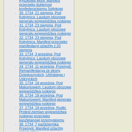
Ryszkową Wolą. Manifest
przeciwko duktorowi
konfederackiemu Sołtykowi
30. 1734, 21 sierpnia, Pod
Kobylnicą. Laudum obozowe
generału województwa ruskiego
31. 1734, 23 sierpnia, Pod
Kobylnicą. Laudum obozowe
generału województwa ruskiego
32. 1734, 23 sierpnia, Pod
Kobylnicą. Manifest przeciwko
manifestacyi szlachty z 20
sierpnia
33. 1734, 3 września, Pod
Kobylnicą. Laudum obozowe
generału województwa ruskiego
34. 1734, 11 września, Przemyśl.
Remanifestacya ze strony
Dzieduszyckich, Ulińskiego i
Ustrzyckich
35. 1734, 18 września, Pod
Makuniowem. Laudum obozowe
województwa ruskiego
36. 1734, 18 września, Pod
Makuniowem. Manifest generału
województwa ruskiego
37. 1734, 19 września, Rudki.
Protest ziemian województwa
ruskiego przeciwko
kasztelanowi przemyskiemu
38. 1734, 7 października,
Przemyśl. Manifest szlachty