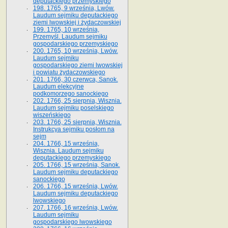
deputackiego przemyskiego
198. 1765, 9 września, Lwów.
Laudum sejmiku deputackiego
ziemi lwowskiej i żydaczowskiej
199. 1765, 10 września,
Przemyśl. Laudum sejmiku
gospodarskiego przemyskiego
200. 1765, 10 września, Lwów.
Laudum sejmiku
gospodarskiego ziemi lwowskiej
i powiatu żydaczowskiego
201. 1766, 30 czerwca, Sanok.
Laudum elekcyjne
podkomorzego sanockiego
202. 1766, 25 sierpnia, Wisznia.
Laudum sejmiku poselskiego
wiszeńskiego
203. 1766, 25 sierpnia, Wisznia.
Instrukcya sejmiku posłom na
sejm
204. 1766, 15 września,
Wisznia. Laudum sejmiku
deputackiego przemyskiego
205. 1766, 15 września, Sanok.
Laudum sejmiku deputackiego
sanockiego
206. 1766, 15 września, Lwów.
Laudum sejmiku deputackiego
lwowskiego
207. 1766, 16 września, Lwów.
Laudum sejmiku
gospodarskiego lwowskiego