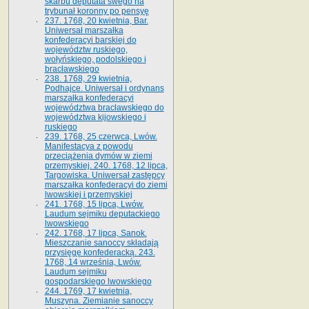
skarbu deputata swego na
trybunał koronny po pensyę
237. 1768, 20 kwietnia, Bar.
Uniwersał marszałka
konfederacyi barskiej do
województw ruskiego,
wołyńskiego, podolskiego i
bracławskiego
238. 1768, 29 kwietnia,
Podhajce. Uniwersał i ordynans
marszałka konfederacyi
województwa bracławskiego do
wo­jewództwa kijowskiego i
ruskiego
239. 1768, 25 czerwca, Lwów.
Manifestacya z powodu
przeciążenia dymów w ziemi
przemyskiej. 240. 1768, 12 lipca,
Targowiska. Uniwersał zastępcy
marszałka konfederacyi do ziemi
lwowskiej i przemyskiej
241. 1768, 15 lipca, Lwów.
Laudum sejmiku deputackiego
lwowskiego
242. 1768, 17 lipca, Sanok.
Mieszczanie sanoccy składają
przysięgę konfederacką. 243.
1768, 14 września, Lwów.
Laudum sejmiku
gospodarskiego lwowskiego
244. 1769, 17 kwietnia,
Muszyna. Ziemianie sanoccy