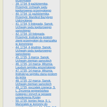
przemyskiej
39. 1734, 9 października,
Przemyśl. Uchwały sądu
kapturowego przemyskiego
40. 1734, 11 października,
Przemyśl. Manifest Bazylego
Ustrzyckiego
41. 1734, 5 listopada, Sanok.
Uchwały sądu kapturowego
sanockiego
42. 1734, 10 listopada,
Przemyśl. Instrukcya posłom
ziemi przemyskiej do marszałka
w. koronnego
44. 1734, 4 grudnia, Sanok.
Uchwały sądu kapturowego
sanockiego
45. 1735, 3 marca, Sanok.
Uchwały ziemian sanockich
46. 1735, 14 marca, Wisznia.
Laudum sejmiku wiszeńskiego
47. 1735, 14 marca, Wisznia.
Instrukcya sejmiku dana posłom
do króla
48. 1735, 22 marca, Sanok.
Uchwały ziemian sanockich
49. 1735, początek czerwca, S.
L. Życzenia województwa
ruskiego i innych w sprawie
uspokojenia Rzptej
50. 1735, koniec lipca, S. L.
Marszałek w. koronny do