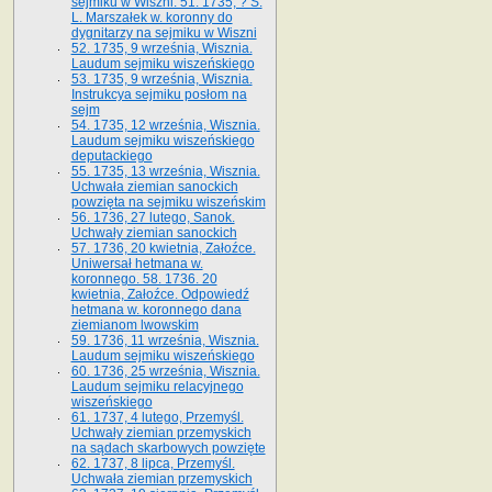
sejmiku w Wiszni. 51. 1735, ? S.
L. Marszałek w. koronny do
dygnitarzy na sejmiku w Wiszni
52. 1735, 9 września, Wisznia.
Laudum sejmiku wiszeńskiego
53. 1735, 9 września, Wisznia.
Instrukcya sejmiku posłom na
sejm
54. 1735, 12 września, Wisznia.
Laudum sejmiku wiszeńskiego
deputackiego
55. 1735, 13 września, Wisznia.
Uchwała ziemian sanockich
powzięta na sejmiku wiszeńskim
56. 1736, 27 lutego, Sanok.
Uchwały ziemian sanockich
57. 1736, 20 kwietnia, Załoźce.
Uniwersał hetmana w.
koronnego. 58. 1736. 20
kwietnia, Załoźce. Odpowiedź
hetmana w. koronnego dana
ziemianom lwowskim
59. 1736, 11 września, Wisznia.
Laudum sejmiku wiszeńskiego
60. 1736, 25 września, Wisznia.
Laudum sejmiku relacyjnego
wiszeńskiego
61. 1737, 4 lutego, Przemyśl.
Uchwały ziemian przemyskich
na sądach skarbowych powzięte
62. 1737, 8 lipca, Przemyśl.
Uchwała ziemian przemyskich