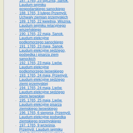
187. 1765, 25 stycznia, Sanok.
Laudum sejmiku
gospodarskiego sanockiego
188. 1765, 3 lutego Przemyśl.
Uchwały ziemian przemyskich
189. 1765, 22 kwietnia, Wisznia.
Laudum sejmiku relacyjnego
wiszeńskiego
190. 1765, 22 maja, Sanok.
Laudum elekcyjne
podkomorzego sanockiego
191. 1765, 23 maja, Sanok.
Laudum elekcyjne sędziego,
podsędka i pisarza ziem
sanockich
192. 1765, 23 maja, Lwów.
Laudum elekcyjne
podkomorzego lwowskiego
193. 1765, 24 maja, Przemyśl.
Laudum elekcyjne sędziego
ziemi przemyskiej
194. 1765, 24 maja, Lwów.
Laudum elekcyjne sędziego
ziemi lwowskiej
195. 1765, 25 maja, Lwów.
Laudum elekcyjne pisarza
ziemskiego lwowskiego
196. 1765, 6 sierpnia, Przemyśl.
Laudum elekcyjne podsędka
ziemskiego przemyskiego
197. 1765, 9 września,
Przemyśl. Laudum sejmiku