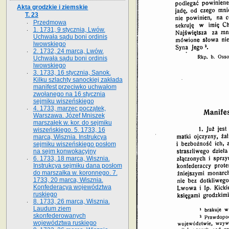
Akta grodzkie i ziemskie
T. 23
Przedmowa
1. 1731, 9 stycznia, Lwów.
Uchwała sądu boni ordinis
lwowskiego
2. 1732, 24 marca, Lwów.
Uchwała sądu boni ordinis
lwowskiego
3. 1733, 16 stycznia, Sanok.
Kilku szlachty sanockiej zakłada
manifest przeciwko uchwałom
zwołanego na 16 stycz­nia
sejmiku wiszeńskiego
4. 1733, marzec początek,
Warszawa. Józef Mniszek
marszałek w. kor. do sejmiku
wiszeńskiego. 5. 1733, 16
marca, Wisznia. Instrukcya
sejmiku wiszeńskiego posłom
na sejm konwokacyjny
6. 1733, 18 marca, Wisznia.
Instrukcya sejmiku dana posłom
do marszałka w. koronnego. 7.
1733, 20 marca, Wisznia.
Konfederacya województwa
ruskiego
8. 1733, 26 marca, Wisznia.
Laudum ziem
skonfederowanych
województwa ruskiego