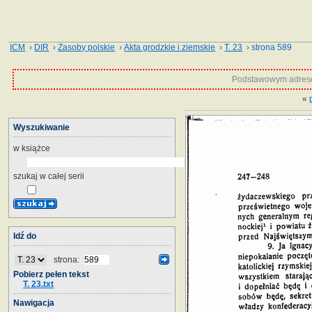
ICM
›
DIR
›
Zasoby polskie
›
Akta grodzkie i ziemskie
›
T. 23
› strona 589
Podstawowym adrese
«
Wyszukiwanie
w książce
szukaj w całej serii
Idź do
strona:
Pobierz pełen tekst
T. 23.txt
Nawigacja