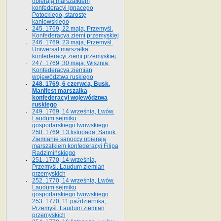
obierają marszałkiem
konfederacyi Ignacego
Potockiego, starostę
kaniowskiego
245. 1769, 22 maja, Przemyśl.
Konfederacya ziemi przemyskiej
246. 1769, 23 maja, Przemyśl.
Uniwersał marszałka
konfederacyi ziemi przemyskiej
247. 1769, 30 maja, Wisznia.
Konfederacya ziemian
województwa ruskiego
248. 1769, 6 czerwca, Busk.
Manifest marszałka
konfederacyi województwa
ruskiego
249. 1769, 14 września, Lwów.
Laudum sejmiku
gospodarskiego lwowskiego
250. 1769, 13 listopada, Sanok.
Ziemianie sanoccy obierają
marszałkiem konfederacyi Filipa
Radzimińskiego
251. 1770, 14 września,
Przemyśl. Laudum ziemian
przemyskich
252. 1770, 14 września, Lwów.
Laudum sejmiku
gospodarskiego lwowskiego
253. 1770, 11 października,
Przemyśl. Laudum ziemian
przemyskich