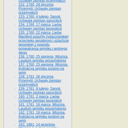
Uchwały ziemian przemyskich
152. 1760, 28 stycznia,
Przemyśl. Uchwały ziemian
przemyskich
153. 1760, 4 lutego, Sanok.
Uchwała ziemian sanockich
154. 1760, 17 marca, Lwów.
Uchwały ziemian lwowskich
155. 1760, 22 marca, Lwów.
Manifest szlachty żydaczowskiej
przeciwko senatorom i szlachcie
lwowskiej z po­wodu
pogwałcenia sejmiku i wolnego
głosu
156. 1760, 25 sierpnia, Wisznia.
Laudum sejmiku wiszeńskiego
157. 1760, 25 sierpnia, Wisznia.
Instrukcya sejmiku posłom na
sejm
158. 1761, 26 stycznia,
Przemyśl. Uchwały ziemian
przemyskich
159. 1761, 9 lutego, Sanok.
Uchwały ziemian sanockich
160. 1761, 2 marca, Lwów.
Uchwały ziemian lwowskich
161. 1761, 16 marca, Wisznia.
Laudum sejmiku wiszeńskiego
162. 1761, 16 marca, Wisznia.
Instrukcya sejmiku posłom na
sejm
163. 1861, 14 września,