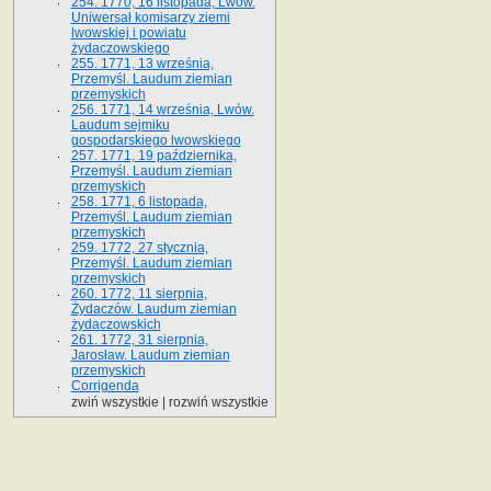
254. 1770, 16 listopada, Lwów.
Uniwersał komisarzy ziemi
lwowskiej i powiatu
żydaczowskiego
255. 1771, 13 września,
Przemyśl. Laudum ziemian
przemyskich
256. 1771, 14 września, Lwów.
Laudum sejmiku
gospodarskiego lwowskiego
257. 1771, 19 października,
Przemyśl. Laudum ziemian
przemyskich
258. 1771, 6 listopada,
Przemyśl. Laudum ziemian
przemyskich
259. 1772, 27 stycznia,
Przemyśl. Laudum ziemian
przemyskich
260. 1772, 11 sierpnia,
Żydaczów. Laudum ziemian
żydaczowskich
261. 1772, 31 sierpnia,
Jarosław. Laudum ziemian
przemyskich
Corrigenda
zwiń wszystkie
|
rozwiń wszystkie