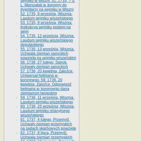
sejmiku w Wiszni. 51. 1735, ? S.
L. Marszałek w. koronny do
dygnitarzy na sejmiku w Wiszni
52. 1735, 9 września, Wisznia.
Laudum sejmiku wiszeńskiego
53. 1735, 9 września, Wisznia.
Instrukcya sejmiku posłom na
sejm
54. 1735, 12 września, Wisznia.
Laudum sejmiku wiszeńskiego
deputackiego
55. 1735, 13 września, Wisznia.
Uchwała ziemian sanockich
powzięta na sejmiku wiszeńskim
56. 1736, 27 lutego, Sanok.
Uchwały ziemian sanockich
57. 1736, 20 kwietnia, Załoźce.
Uniwersał hetmana w.
koronnego. 58. 1736. 20
kwietnia, Załoźce. Odpowiedź
hetmana w. koronnego dana
ziemianom lwowskim
59. 1736, 11 września, Wisznia.
Laudum sejmiku wiszeńskiego
60. 1736, 25 września, Wisznia.
Laudum sejmiku relacyjnego
wiszeńskiego
61. 1737, 4 lutego, Przemyśl.
Uchwały ziemian przemyskich
na sądach skarbowych powzięte
62. 1737, 8 lipca, Przemyśl.
Uchwała ziemian przemyskich