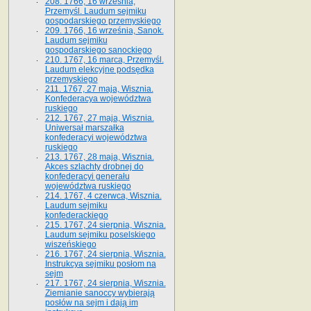
208. 1766, 16 września,
Przemyśl. Laudum sejmiku
gospodarskiego przemyskiego
209. 1766, 16 września, Sanok.
Laudum sejmiku
gospodarskiego sanockiego
210. 1767, 16 marca, Przemyśl.
Laudum elekcyjne podsędka
przemyskiego
211. 1767, 27 maja, Wisznia.
Konfederacya województwa
ruskiego
212. 1767, 27 maja, Wisznia.
Uniwersał marszałka
konfederacyi województwa
ruskiego
213. 1767, 28 maja, Wisznia.
Akces szlachty drobnej do
konfederacyi generału
województwa ruskiego
214. 1767, 4 czerwca, Wisznia.
Laudum sejmiku
konfederackiego
215. 1767, 24 sierpnia, Wisznia.
Laudum sejmiku poselskiego
wiszeńskiego
216. 1767, 24 sierpnia, Wisznia.
Instrukcya sejmiku posłom na
sejm
217. 1767, 24 sierpnia, Wisznia.
Ziemianie sanoccy wybierają
posłów na sejm i dają im