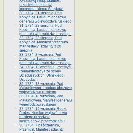
Ryszkową Wolą. Manifest
przeciwko duktorowi
konfederackiemu Sołtykowi
30. 1734, 21 sierpnia, Pod
Kobylnicą. Laudum obozowe
generału województwa ruskiego
31. 1734, 23 sierpnia, Pod
Kobylnicą. Laudum obozowe
generału województwa ruskiego
32. 1734, 23 sierpnia, Pod
Kobylnicą. Manifest przeciwko
manifestacyi szlachty z 20
sierpnia
33. 1734, 3 września, Pod
Kobylnicą. Laudum obozowe
generału województwa ruskiego
34. 1734, 11 września, Przemyśl.
Remanifestacya ze strony
Dzieduszyckich, Ulińskiego i
Ustrzyckich
35. 1734, 18 września, Pod
Makuniowem. Laudum obozowe
województwa ruskiego
36. 1734, 18 września, Pod
Makuniowem. Manifest generału
województwa ruskiego
37. 1734, 19 września, Rudki.
Protest ziemian województwa
ruskiego przeciwko
kasztelanowi przemyskiemu
38. 1734, 7 października,
Przemyśl. Manifest szlachty