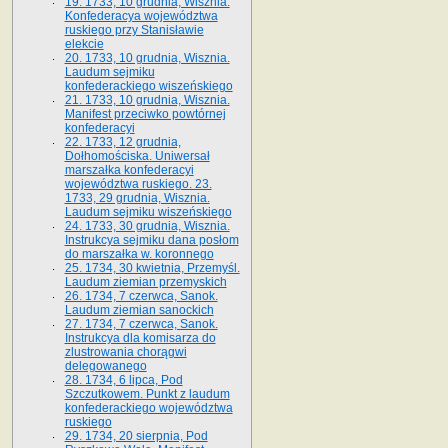
19. 1733, 10 grudnia, Wisznia.
Konfederacya województwa
ruskiego przy Stanisławie
elekcie
20. 1733, 10 grudnia, Wisznia.
Laudum sejmiku
konfederackiego wiszeńskiego
21. 1733, 10 grudnia, Wisznia.
Manifest przeciwko powtórnej
konfederacyi
22. 1733, 12 grudnia,
Dołhomościska. Uniwersał
marszałka konfederacyi
województwa ruskiego. 23.
1733, 29 grudnia, Wisznia.
Laudum sejmiku wiszeńskiego
24. 1733, 30 grudnia, Wisznia.
Instrukcya sejmiku dana posłom
do marszałka w. koronnego
25. 1734, 30 kwietnia, Przemyśl.
Laudum ziemian przemyskich
26. 1734, 7 czerwca, Sanok.
Laudum ziemian sanockich
27. 1734, 7 czerwca, Sanok.
Instrukcya dla komisarza do
zlustrowania chorągwi
delegowanego
28. 1734, 6 lipca, Pod
Szczutkowem. Punkt z laudum
konfederackiego województwa
ruskiego
29. 1734, 20 sierpnia, Pod