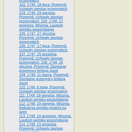
przemyskich
102. 1746, 18 lipca, Przemyśl.
Uchwały ziemian przemyskich
103. 1746, 29 sierpnia,
Przemyśl. Uchwały ziemian
przemyskich. 104. 1746, 12
września, Wisznia. Laudum
sejmiku wiszeńskiego
105. 1747, 27 stycznia,
Przemyśl. Uchwały ziemian
przemyskich
106. 1747, 17 lipca, Przemyśl.
Uchwały ziemian przemyskich.
107. 1747, 25 września,
Przemyśl. Uchwały ziemian
przemyskich. 108. 1748, 26
stycznia, Przemyśl. Ziemianie
przemyscy limitują zjazd
109. 1748, 11 marca, Przemyśl.
Ziemianie przemyscy limitują
zjazd
110. 1748, 6 maja, Przemyśl.
Uchwały ziemian przemyskich
111. 1748, 19 sierpnia, Wisznia.
Laudum sejmiku wiszeńskiego
112. 1748, 19 sierpnia, Wisznia.
Instrukcya sejmiku posłom na
sejm
113. 1748, 10 września, Wisznia.
Laudum sejmiku wiszeńskiego
114. 1748, 23 września,
Przemyśl. Uchwały ziemian