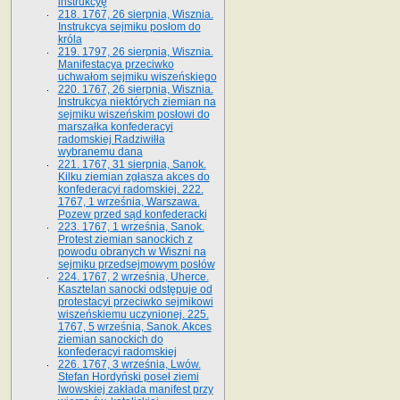
instrukcyę
218. 1767, 26 sierpnia, Wisznia.
Instrukcya sejmiku posłom do
króla
219. 1797, 26 sierpnia, Wisznia.
Manifestacya przeciwko
uchwałom sejmiku wiszeńskiego
220. 1767, 26 sierpnia, Wisznia.
Instrukcya niektórych ziemian na
sejmiku wiszeńskim posłowi do
marszałka konfe­deracyi
radomskiej Radziwiłła
wybranemu dana
221. 1767, 31 sierpnia, Sanok.
Kilku ziemian zgłasza akces do
konfederacyi radomskiej. 222.
1767, 1 września, Warszawa.
Pozew przed sąd konfederacki
223. 1767, 1 września, Sanok.
Protest ziemian sanockich z
powodu obranych w Wiszni na
sejmiku przedsejmo­wym posłów
224. 1767, 2 września, Uherce.
Kasztelan sanocki odstępuje od
protestacyi przeciwko sejmikowi
wiszeńskiemu uczynionej. 225.
1767, 5 września, Sanok. Akces
ziemian sanockich do
konfederacyi radomskiej
226. 1767, 3 września, Lwów.
Stefan Hordyński poseł ziemi
lwowskiej zakłada manifest przy