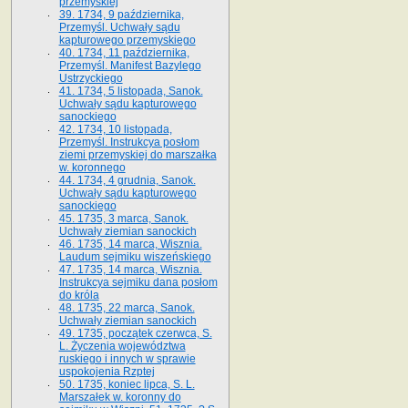
przemyskiej
39. 1734, 9 października,
Przemyśl. Uchwały sądu
kapturowego przemyskiego
40. 1734, 11 października,
Przemyśl. Manifest Bazylego
Ustrzyckiego
41. 1734, 5 listopada, Sanok.
Uchwały sądu kapturowego
sanockiego
42. 1734, 10 listopada,
Przemyśl. Instrukcya posłom
ziemi przemyskiej do marszałka
w. koronnego
44. 1734, 4 grudnia, Sanok.
Uchwały sądu kapturowego
sanockiego
45. 1735, 3 marca, Sanok.
Uchwały ziemian sanockich
46. 1735, 14 marca, Wisznia.
Laudum sejmiku wiszeńskiego
47. 1735, 14 marca, Wisznia.
Instrukcya sejmiku dana posłom
do króla
48. 1735, 22 marca, Sanok.
Uchwały ziemian sanockich
49. 1735, początek czerwca, S.
L. Życzenia województwa
ruskiego i innych w sprawie
uspokojenia Rzptej
50. 1735, koniec lipca, S. L.
Marszałek w. koronny do