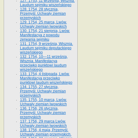
127. 1753, 11 września, Wisznia.
Laudum sejmiku wiszeńskiego
128. 1754, 28 stycznia,
Przemyśl. Uchwały ziemian
przemyskich
129. 1754, 25 marca, Lwów.
Uchwały ziemian lwowskich
130. 1754, 21 sierpnia, Lwów.
Manifestacya z powodu
zerwania sejmiku
131. 1754, 9 września, Wisznia.
Laudum sejmiku deputackiego
wiszeńskiego
132. 1754, 10—11 września,
Wisznia. Manifestacya
przeciwko punktowi laudum
wiszeńskiego
133. 1754, 4 listopada, Lwów.
Manifestacya przeciwko
punktowi laudum wiszeńskiego
134. 1755, 27 stycznia,
Przemyśl. Uchwały ziemian
przemyskich
135. 1755, 10 marca, Lwów.
Uchwały ziemian lwowskich
136. 1756, 26 stycznia,
Przemyśl. Uchwały ziemian
przemyskich
137. 1756, 29 marca Lwów.
Uchwały ziemian lwowskich
138. 1756, 4 maja, Przemyśl.
Uchwały ziemian przemyskich.