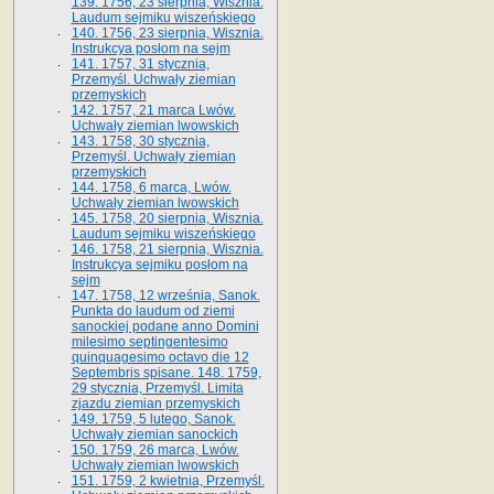
139. 1756, 23 sierpnia, Wisznia.
Laudum sejmiku wiszeńskiego
140. 1756, 23 sierpnia, Wisznia.
Instrukcya posłom na sejm
141. 1757, 31 stycznia,
Przemyśl. Uchwały ziemian
przemyskich
142. 1757, 21 marca Lwów.
Uchwały ziemian lwowskich
143. 1758, 30 stycznia,
Przemyśl. Uchwały ziemian
przemyskich
144. 1758, 6 marca, Lwów.
Uchwały ziemian lwowskich
145. 1758, 20 sierpnia, Wisznia.
Laudum sejmiku wiszeńskiego
146. 1758, 21 sierpnia, Wisznia.
Instrukcya sejmiku posłom na
sejm
147. 1758, 12 września, Sanok.
Punkta do laudum od ziemi
sanockiej podane anno Domini
milesimo septingentesimo
quinquagesimo octavo die 12
Septembris spisane. 148. 1759,
29 stycznia, Przemyśl. Limita
zjazdu ziemian przemyskich
149. 1759, 5 lutego, Sanok.
Uchwały ziemian sanockich
150. 1759, 26 marca, Lwów.
Uchwały ziemian lwowskich
151. 1759, 2 kwietnia, Przemyśl.