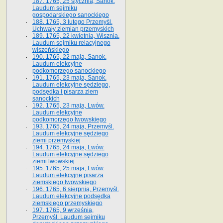
187. 1765, 25 stycznia, Sanok.
Laudum sejmiku
gospodarskiego sanockiego
188. 1765, 3 lutego Przemyśl.
Uchwały ziemian przemyskich
189. 1765, 22 kwietnia, Wisznia.
Laudum sejmiku relacyjnego
wiszeńskiego
190. 1765, 22 maja, Sanok.
Laudum elekcyjne
podkomorzego sanockiego
191. 1765, 23 maja, Sanok.
Laudum elekcyjne sędziego,
podsędka i pisarza ziem
sanockich
192. 1765, 23 maja, Lwów.
Laudum elekcyjne
podkomorzego lwowskiego
193. 1765, 24 maja, Przemyśl.
Laudum elekcyjne sędziego
ziemi przemyskiej
194. 1765, 24 maja, Lwów.
Laudum elekcyjne sędziego
ziemi lwowskiej
195. 1765, 25 maja, Lwów.
Laudum elekcyjne pisarza
ziemskiego lwowskiego
196. 1765, 6 sierpnia, Przemyśl.
Laudum elekcyjne podsędka
ziemskiego przemyskiego
197. 1765, 9 września,
Przemyśl. Laudum sejmiku