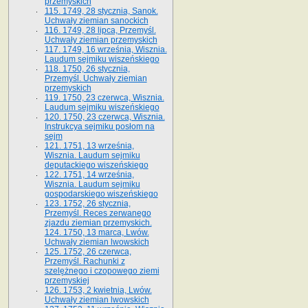
przemyskich
115. 1749, 28 stycznia, Sanok.
Uchwały ziemian sanockich
116. 1749, 28 lipca, Przemyśl.
Uchwały ziemian przemyskich
117. 1749, 16 września, Wisznia.
Laudum sejmiku wiszeńskiego
118. 1750, 26 stycznia,
Przemyśl. Uchwały ziemian
przemyskich
119. 1750, 23 czerwca, Wisznia.
Laudum sejmiku wiszeńskiego
120. 1750, 23 czerwca, Wisznia.
Instrukcya sejmiku posłom na
sejm
121. 1751, 13 września,
Wisznia. Laudum sejmiku
deputackiego wiszeńskiego
122. 1751, 14 września,
Wisznia. Laudum sejmiku
gospodarskiego wiszeńskiego
123. 1752, 26 stycznia,
Przemyśl. Reces zerwanego
zjazdu ziemian przemyskich.
124. 1750, 13 marca, Lwów.
Uchwały ziemian lwowskich
125. 1752, 26 czerwca,
Przemyśl. Rachunki z
szelężnego i czopowego ziemi
przemyskiej
126. 1753, 2 kwietnia, Lwów.
Uchwały ziemian lwowskich