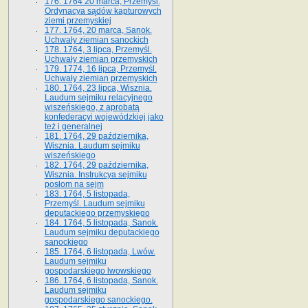
176. 1764 20 marca, Przemyśl.
Ordynacya sądów kapturowych
ziemi przemyskiej
177. 1764, 20 marca, Sanok.
Uchwały ziemian sanockich
178. 1764, 3 lipca, Przemyśl.
Uchwały ziemian przemyskich
179. 1774, 16 lipca, Przemyśl.
Uchwały ziemian przemyskich
180. 1764, 23 lipca, Wisznia.
Laudum sejmiku relacyjnego
wiszeńskiego, z aprobatą
konfederacyi wojewódzkiej jako
też i generalnej
181. 1764, 29 października,
Wisznia. Laudum sejmiku
wiszeńskiego
182. 1764, 29 października,
Wisznia. Instrukcya sejmiku
posłom na sejm
183. 1764, 5 listopada,
Przemyśl. Laudum sejmiku
deputackiego przemyskiego
184. 1764, 5 listopada, Sanok.
Laudum sejmiku deputackiego
sanockiego
185. 1764, 6 listopada, Lwów.
Laudum sejmiku
gospodarskiego lwowskiego
186. 1764, 6 listopada, Sanok.
Laudum sejmiku
gospodarskiego sanockiego.