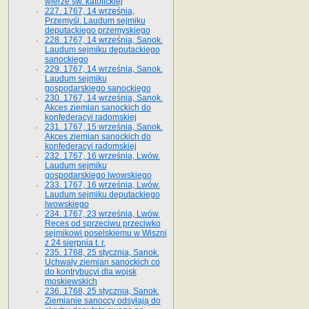
wierze św. ka­tolickiej
227. 1767, 14 września,
Przemyśl. Laudum sejmiku
deputackiego przemyskiego
228. 1767, 14 września, Sanok.
Laudum sejmiku deputackiego
sanockiego
229. 1767, 14 września, Sanok.
Laudum sejmiku
gospodarskiego sanockiego
230. 1767, 14 września, Sanok.
Akces ziemian sanockich do
konfederacyi radomskiej
231. 1767, 15 września, Sanok.
Akces ziemian sanockich do
konfederacyi radomskiej
232. 1767, 16 września, Lwów.
Laudum sejmiku
gospodarskiego lwowskiego
233. 1767, 16 września, Lwów.
Laudum sejmiku deputackiego
lwowskiego
234. 1767, 23 września, Lwów.
Reces od sprzeciwu przeciwko
sejmikowi poselskiemu w Wiszni
z 24 sierpnia t. r.
235. 1768, 25 stycznia, Sanok.
Uchwały ziemian sanockich co
do kontrybucyi dla wojsk
moskiewskich
236. 1768, 25 stycznia, Sanok.
Ziemianie sanoccy odsyłają do