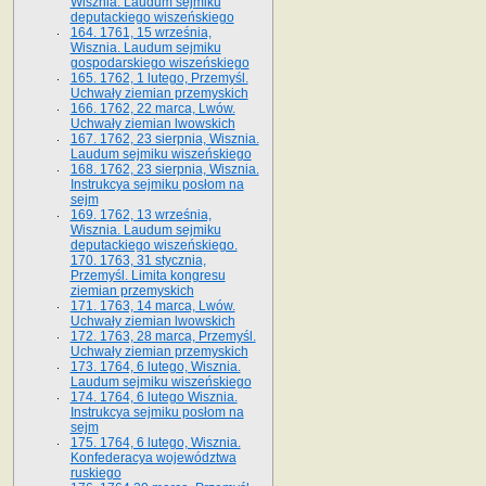
Wisznia. Laudum sejmiku
deputackiego wiszeńskiego
164. 1761, 15 września,
Wisznia. Laudum sejmiku
gospodarskiego wiszeńskiego
165. 1762, 1 lutego, Przemyśl.
Uchwały ziemian przemyskich
166. 1762, 22 marca, Lwów.
Uchwały ziemian lwowskich
167. 1762, 23 sierpnia, Wisznia.
Laudum sejmiku wiszeńskiego
168. 1762, 23 sierpnia, Wisznia.
Instrukcya sejmiku posłom na
sejm
169. 1762, 13 września,
Wisznia. Laudum sejmiku
deputackiego wiszeńskiego.
170. 1763, 31 stycznia,
Przemyśl. Limita kongresu
ziemian przemyskich
171. 1763, 14 marca, Lwów.
Uchwały ziemian lwowskich
172. 1763, 28 marca, Przemyśl.
Uchwały ziemian przemyskich
173. 1764, 6 lutego, Wisznia.
Laudum sejmiku wiszeńskiego
174. 1764, 6 lutego Wisznia.
Instrukcya sejmiku posłom na
sejm
175. 1764, 6 lutego, Wisznia.
Konfederacya województwa
ruskiego