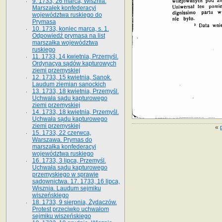
9. 1733, 26 marca, Wisznia.
Marszałek konfederacyi
województwa ruskiego do
Prymasa
10. 1733, koniec marca, s. 1.
Odpowiedź prymasa na list
marszałka województwa
ruskiego
11. 1733, 14 kwietnia, Przemyśl.
Ordynacya sądów kapturowych
ziemi przemyskiej
12. 1733, 15 kwietnia, Sanok.
Laudum ziemian sanockich
13. 1733, 18 kwietnia, Przemyśl.
Uchwała sądu kapturowego
ziemi przemyskiej
14. 1733, 18 kwietnia, Przemyśl.
Uchwała sądu kapturowego
ziemi przemyskiej
«
15. 1733, 22 czerwca,
Warszawa. Prymas do
marszałka konfederacyi
województwa ruskiego
16. 1733, 3 lipca, Przemyśl.
Uchwała sądu kapturowego
przemyskiego w sprawie
sądownictwa. 17. 1733, 16 lipca,
Wisznia. Laudum sejmiku
wiszeńskiego
18. 1733, 9 sierpnia, Żydaczów.
Protest przeciwko uchwałom
sejmiku wiszeńskiego