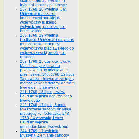
skarbu deputata swego na
trybunał koronny po pensyę
237. 1768, 20 kwietnia, Bar.
Uniwersał marszałka
konfederacyi barskiej do
województw ruskiego,
wołyńskiego, podolskiego i
bracławskiego
238. 1768, 29 kwietnia,
Podhajce. Uniwersał i ordynans
marszałka konfederacyi
województwa bracławskiego do
wo­jewództwa kijowskiego i
ruskiego
239. 1768, 25 czerwca, Lwów.
Manifestacya z powodu
przeciążenia dymów w ziemi
przemyskiej. 240. 1768, 12 lipca,
Targowiska. Uniwersał zastępcy
marszałka konfederacyi do ziemi
lwowskiej i przemyskiej
241. 1768, 15 lipca, Lwów.
Laudum sejmiku deputackiego
lwowskiego
242. 1768, 17 lipca, Sanok.
Mieszczanie sanoccy składają
przysięgę konfederacką. 243.
1768, 14 września, Lwów.
Laudum sejmiku
gospodarskiego lwowskiego
244. 1769, 17 kwietnia,
Muszyna. Ziemianie sanoccy