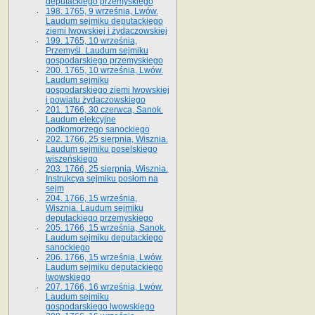
deputackiego przemyskiego
198. 1765, 9 września, Lwów.
Laudum sejmiku deputackiego
ziemi lwowskiej i żydaczowskiej
199. 1765, 10 września,
Przemyśl. Laudum sejmiku
gospodarskiego przemyskiego
200. 1765, 10 września, Lwów.
Laudum sejmiku
gospodarskiego ziemi lwowskiej
i powiatu żydaczowskiego
201. 1766, 30 czerwca, Sanok.
Laudum elekcyjne
podkomorzego sanockiego
202. 1766, 25 sierpnia, Wisznia.
Laudum sejmiku poselskiego
wiszeńskiego
203. 1766, 25 sierpnia, Wisznia.
Instrukcya sejmiku posłom na
sejm
204. 1766, 15 września,
Wisznia. Laudum sejmiku
deputackiego przemyskiego
205. 1766, 15 września, Sanok.
Laudum sejmiku deputackiego
sanockiego
206. 1766, 15 września, Lwów.
Laudum sejmiku deputackiego
lwowskiego
207. 1766, 16 września, Lwów.
Laudum sejmiku
gospodarskiego lwowskiego