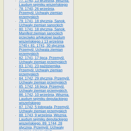
77. 1740, 13 września, Wisznia.
Laudum sejmiku wiszeńskiego
78. 1740, 26 września,
Przemyśl. Uchwały ziemian
przemyskich
79. 1741, 18 stycznia, Sanok.
Uchwały ziemian sanockich
80. 1741, 18 stycznia, Sanok.
Manifest ziemian sanockich
przeciwko artykułowi laudum
wiszeńskiego z 13 wrze­śnia
1740 r. 81. 1741, 30 stycznia,
Przemyśl. Uchwała ziemian
przemyskich
82. 1741, 17 lipca, Przemyśl.
Uchwały ziemian przemyskich
83. 1741, 23 października,
Przemyśl. Uchwały ziemian
przemyskich
84. 1742, 29 stycznia, Przemyśl.
Uchwały ziemian przemyskich
85. 1742, 16 lipca, Przemyśl.
Uchwały ziemian przemyskich.
86. 1742, 10 września, Wisznia.
Laudum sejmiku deputackiego
wiszeńskiego
87. 1742, 5 listopada, Przemyśl.
Uchwały ziemian przemyskich
88. 1743, 9 września, Wisznia.
Laudum sejmiku deputackiego
wiszeńskiego. 89. 1744, 28
stycznia, Przemyśl. Uchwały