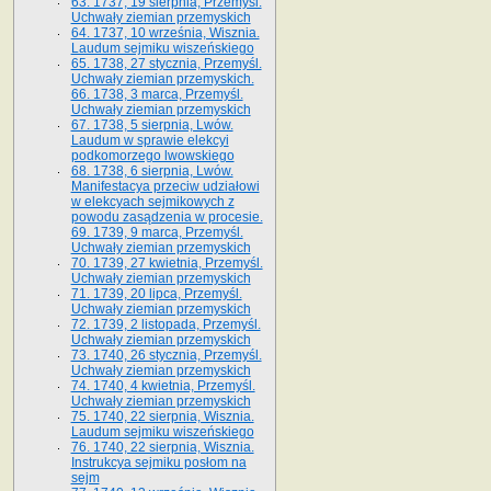
63. 1737, 19 sierpnia, Przemyśl.
Uchwały ziemian przemyskich
64. 1737, 10 września, Wisznia.
Laudum sejmiku wiszeńskiego
65. 1738, 27 stycznia, Przemyśl.
Uchwały ziemian przemyskich­­.
66. 1738, 3 marca, Przemyśl.
Uchwały ziemian przemyskich­
67. 1738, 5 sierpnia, Lwów.
Laudum w sprawie elekcyi
podkomorzego lwowskiego
68. 1738, 6 sierpnia, Lwów.
Manifestacya przeciw udziałowi
w elekcyach sejmikowych z
powodu zasądzenia w procesie.
69. 1739, 9 marca, Przemyśl.
Uchwały ziemian przemyskich
70. 1739, 27 kwietnia, Przemyśl.
Uchwały ziemian przemyskich
71. 1739, 20 lipca, Przemyśl.
Uchwały ziemian przemyskich
72. 1739, 2 listopada, Przemyśl.
Uchwały ziemian przemyskich
73. 1740, 26 stycznia, Przemyśl.
Uchwały ziemian przemyskich
74. 1740, 4 kwietnia, Przemyśl.
Uchwały ziemian przemyskich
75. 1740, 22 sierpnia, Wisznia.
Laudum sejmiku wiszeńskiego
76. 1740, 22 sierpnia, Wisznia.
Instrukcya sejmiku posłom na
sejm