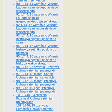
ziemian przemyskich
90. 1744, 14 września, Wisznia.
Laudum sejmiku deputackiego
wiszeńskiego
91. 1744, 15 września, Wisznia.
Laudum sejmiku
gospodarskiego wiszeńskiego
92. l744, 16 września, Wisznia.
Laudum sejmiku poselskiego
wiszeńskiego
93. 1744, 16 września, Wisznia.
Instrukcya sejmiku posłom na
sejm
94. 1744, 16 września, Wisznia.
Instrukcya sejmiku posłom do
prymasa
95. 1744, 16 września, Wisznia.
Instrukcya sejmiku posłom do
biskupa krakowskiego
96. 1745, 25 stycznia, Przemyśl.
Uchwały ziemian przemyskich
97. 1744, 18 marca, Sanok.
Uchwały ziemian sanockich
98. 1745, 29 marca, Przemyśl.
Uchwały ziemian przemyskich
99. 1745, 19 lipca, Przemyśl.
Uchwały ziemian przemyskich
100. 1746, 24 stycznia,
Przemyśl. Uchwały ziemian
przemyskich
101. 1746, 25 czerwca,
Przemyśl. Uchwały ziemian