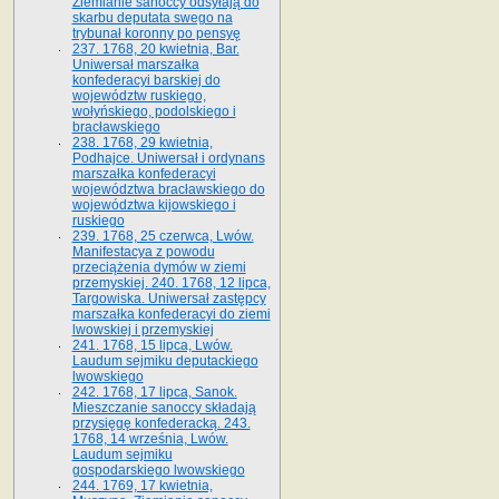
Ziemianie sanoccy odsyłają do
skarbu deputata swego na
trybunał koronny po pensyę
237. 1768, 20 kwietnia, Bar.
Uniwersał marszałka
konfederacyi barskiej do
województw ruskiego,
wołyńskiego, podolskiego i
bracławskiego
238. 1768, 29 kwietnia,
Podhajce. Uniwersał i ordynans
marszałka konfederacyi
województwa bracławskiego do
wo­jewództwa kijowskiego i
ruskiego
239. 1768, 25 czerwca, Lwów.
Manifestacya z powodu
przeciążenia dymów w ziemi
przemyskiej. 240. 1768, 12 lipca,
Targowiska. Uniwersał zastępcy
marszałka konfederacyi do ziemi
lwowskiej i przemyskiej
241. 1768, 15 lipca, Lwów.
Laudum sejmiku deputackiego
lwowskiego
242. 1768, 17 lipca, Sanok.
Mieszczanie sanoccy składają
przysięgę konfederacką. 243.
1768, 14 września, Lwów.
Laudum sejmiku
gospodarskiego lwowskiego
244. 1769, 17 kwietnia,