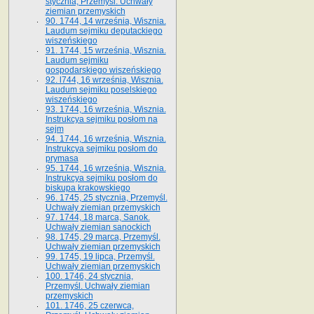
stycznia, Przemyśl. Uchwały
ziemian przemyskich
90. 1744, 14 września, Wisznia.
Laudum sejmiku deputackiego
wiszeńskiego
91. 1744, 15 września, Wisznia.
Laudum sejmiku
gospodarskiego wiszeńskiego
92. l744, 16 września, Wisznia.
Laudum sejmiku poselskiego
wiszeńskiego
93. 1744, 16 września, Wisznia.
Instrukcya sejmiku posłom na
sejm
94. 1744, 16 września, Wisznia.
Instrukcya sejmiku posłom do
prymasa
95. 1744, 16 września, Wisznia.
Instrukcya sejmiku posłom do
biskupa krakowskiego
96. 1745, 25 stycznia, Przemyśl.
Uchwały ziemian przemyskich
97. 1744, 18 marca, Sanok.
Uchwały ziemian sanockich
98. 1745, 29 marca, Przemyśl.
Uchwały ziemian przemyskich
99. 1745, 19 lipca, Przemyśl.
Uchwały ziemian przemyskich
100. 1746, 24 stycznia,
Przemyśl. Uchwały ziemian
przemyskich
101. 1746, 25 czerwca,