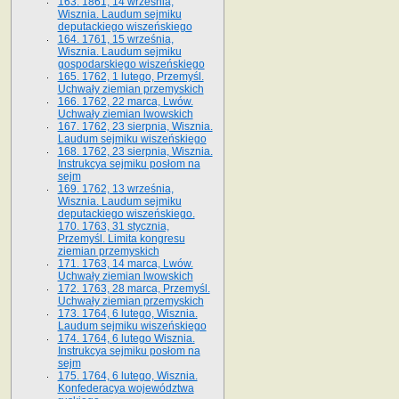
163. 1861, 14 września,
Wisznia. Laudum sejmiku
deputackiego wiszeńskiego
164. 1761, 15 września,
Wisznia. Laudum sejmiku
gospodarskiego wiszeńskiego
165. 1762, 1 lutego, Przemyśl.
Uchwały ziemian przemyskich
166. 1762, 22 marca, Lwów.
Uchwały ziemian lwowskich
167. 1762, 23 sierpnia, Wisznia.
Laudum sejmiku wiszeńskiego
168. 1762, 23 sierpnia, Wisznia.
Instrukcya sejmiku posłom na
sejm
169. 1762, 13 września,
Wisznia. Laudum sejmiku
deputackiego wiszeńskiego.
170. 1763, 31 stycznia,
Przemyśl. Limita kongresu
ziemian przemyskich
171. 1763, 14 marca, Lwów.
Uchwały ziemian lwowskich
172. 1763, 28 marca, Przemyśl.
Uchwały ziemian przemyskich
173. 1764, 6 lutego, Wisznia.
Laudum sejmiku wiszeńskiego
174. 1764, 6 lutego Wisznia.
Instrukcya sejmiku posłom na
sejm
175. 1764, 6 lutego, Wisznia.
Konfederacya województwa