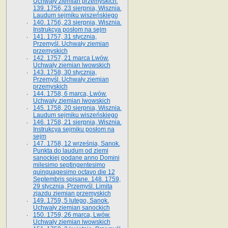
Uchwały ziemian przemyskich.
139. 1756, 23 sierpnia, Wisznia.
Laudum sejmiku wiszeńskiego
140. 1756, 23 sierpnia, Wisznia.
Instrukcya posłom na sejm
141. 1757, 31 stycznia,
Przemyśl. Uchwały ziemian
przemyskich
142. 1757, 21 marca Lwów.
Uchwały ziemian lwowskich
143. 1758, 30 stycznia,
Przemyśl. Uchwały ziemian
przemyskich
144. 1758, 6 marca, Lwów.
Uchwały ziemian lwowskich
145. 1758, 20 sierpnia, Wisznia.
Laudum sejmiku wiszeńskiego
146. 1758, 21 sierpnia, Wisznia.
Instrukcya sejmiku posłom na
sejm
147. 1758, 12 września, Sanok.
Punkta do laudum od ziemi
sanockiej podane anno Domini
milesimo septingentesimo
quinquagesimo octavo die 12
Septembris spisane. 148. 1759,
29 stycznia, Przemyśl. Limita
zjazdu ziemian przemyskich
149. 1759, 5 lutego, Sanok.
Uchwały ziemian sanockich
150. 1759, 26 marca, Lwów.
Uchwały ziemian lwowskich