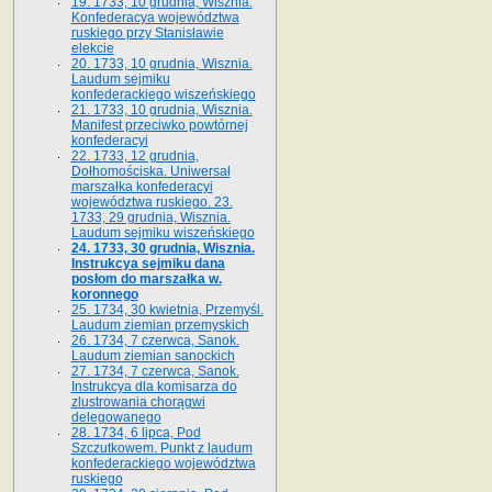
19. 1733, 10 grudnia, Wisznia.
Konfederacya województwa
ruskiego przy Stanisławie
elekcie
20. 1733, 10 grudnia, Wisznia.
Laudum sejmiku
konfederackiego wiszeńskiego
21. 1733, 10 grudnia, Wisznia.
Manifest przeciwko powtórnej
konfederacyi
22. 1733, 12 grudnia,
Dołhomościska. Uniwersał
marszałka konfederacyi
województwa ruskiego. 23.
1733, 29 grudnia, Wisznia.
Laudum sejmiku wiszeńskiego
24. 1733, 30 grudnia, Wisznia.
Instrukcya sejmiku dana
posłom do marszałka w.
koronnego
25. 1734, 30 kwietnia, Przemyśl.
Laudum ziemian przemyskich
26. 1734, 7 czerwca, Sanok.
Laudum ziemian sanockich
27. 1734, 7 czerwca, Sanok.
Instrukcya dla komisarza do
zlustrowania chorągwi
delegowanego
28. 1734, 6 lipca, Pod
Szczutkowem. Punkt z laudum
konfederackiego województwa
ruskiego