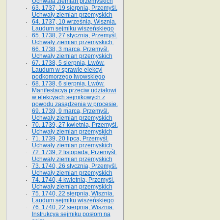
Uchwała ziemian przemyskich
63. 1737, 19 sierpnia, Przemyśl.
Uchwały ziemian przemyskich
64. 1737, 10 września, Wisznia.
Laudum sejmiku wiszeńskiego
65. 1738, 27 stycznia, Przemyśl.
Uchwały ziemian przemyskich­­.
66. 1738, 3 marca, Przemyśl.
Uchwały ziemian przemyskich­
67. 1738, 5 sierpnia, Lwów.
Laudum w sprawie elekcyi
podkomorzego lwowskiego
68. 1738, 6 sierpnia, Lwów.
Manifestacya przeciw udziałowi
w elekcyach sejmikowych z
powodu zasądzenia w procesie.
69. 1739, 9 marca, Przemyśl.
Uchwały ziemian przemyskich
70. 1739, 27 kwietnia, Przemyśl.
Uchwały ziemian przemyskich
71. 1739, 20 lipca, Przemyśl.
Uchwały ziemian przemyskich
72. 1739, 2 listopada, Przemyśl.
Uchwały ziemian przemyskich
73. 1740, 26 stycznia, Przemyśl.
Uchwały ziemian przemyskich
74. 1740, 4 kwietnia, Przemyśl.
Uchwały ziemian przemyskich
75. 1740, 22 sierpnia, Wisznia.
Laudum sejmiku wiszeńskiego
76. 1740, 22 sierpnia, Wisznia.
Instrukcya sejmiku posłom na