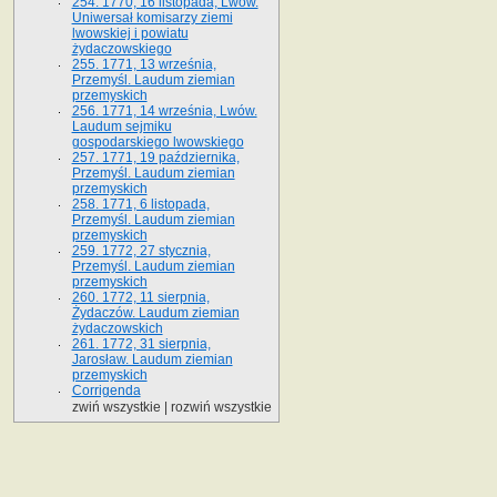
254. 1770, 16 listopada, Lwów.
Uniwersał komisarzy ziemi
lwowskiej i powiatu
żydaczowskiego
255. 1771, 13 września,
Przemyśl. Laudum ziemian
przemyskich
256. 1771, 14 września, Lwów.
Laudum sejmiku
gospodarskiego lwowskiego
257. 1771, 19 października,
Przemyśl. Laudum ziemian
przemyskich
258. 1771, 6 listopada,
Przemyśl. Laudum ziemian
przemyskich
259. 1772, 27 stycznia,
Przemyśl. Laudum ziemian
przemyskich
260. 1772, 11 sierpnia,
Żydaczów. Laudum ziemian
żydaczowskich
261. 1772, 31 sierpnia,
Jarosław. Laudum ziemian
przemyskich
Corrigenda
zwiń wszystkie
|
rozwiń wszystkie