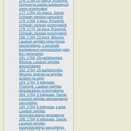
176. 1764 20 marca, Przemyśl.
Ordynacya sądów kapturowych
ziemi przemyskiej
177. 1764, 20 marca, Sanok.
Uchwały ziemian sanockich
178. 1764, 3 lipca, Przemyśl.
Uchwały ziemian przemyskich
179. 1774, 16 lipca, Przemyśl.
Uchwały ziemian przemyskich
180. 1764, 23 lipca, Wisznia.
Laudum sejmiku relacyjnego
wiszeńskiego, z aprobatą
konfederacyi wojewódzkiej jako
też i generalnej
181. 1764, 29 października,
Wisznia. Laudum sejmiku
wiszeńskiego
182. 1764, 29 października,
Wisznia. Instrukcya sejmiku
posłom na sejm
183. 1764, 5 listopada,
Przemyśl. Laudum sejmiku
deputackiego przemyskiego
184. 1764, 5 listopada, Sanok.
Laudum sejmiku deputackiego
sanockiego
185. 1764, 6 listopada, Lwów.
Laudum sejmiku
gospodarskiego lwowskiego
186. 1764, 6 listopada, Sanok.
Laudum sejmiku
gospodarskiego sanockiego.