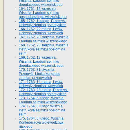
Wisznia. Laudum sejmiku
deputackiego wiszeńskiego
164. 1761, 15 września,
Wisznia. Laudum sejmiku
gospodarskiego wiszeńskiego
165. 1762, 1 lutego, Przemyśl.
Uchwały ziemian przemyskich
166. 1762, 22 marca, Lwów.
Uchwały ziemian lwowskich
167. 1762, 23 sierpnia, Wisznia.
Laudum sejmiku wiszeńskiego
168. 1762, 23 sierpnia, Wisznia.
Instrukcya sejmiku posłom na
sejm
169. 1762, 13 września,
Wisznia. Laudum sejmiku
deputackiego wiszeńskiego.
170. 1763, 31 stycznia,
Przemyśl. Limita kongresu
ziemian przemyskich
171. 1763, 14 marca, Lwów.
Uchwały ziemian lwowskich
172. 1763, 28 marca, Przemyśl.
Uchwały ziemian przemyskich
173. 1764, 6 lutego, Wisznia.
Laudum sejmiku wiszeńskiego
174. 1764, 6 lutego Wisznia.
Instrukcya sejmiku posłom na
sejm
175. 1764, 6 lutego, Wisznia.
Konfederacya województwa
ruskiego