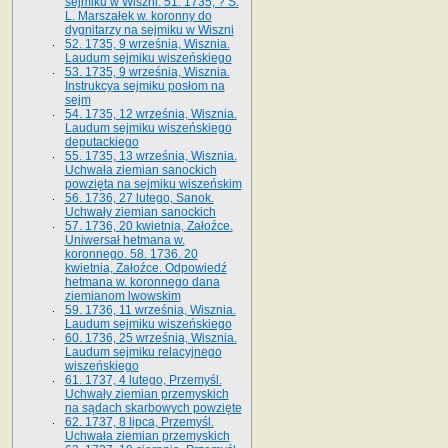
sejmiku w Wiszni. 51. 1735, ? S.
L. Marszałek w. koronny do
dygnitarzy na sejmiku w Wiszni
52. 1735, 9 września, Wisznia.
Laudum sejmiku wiszeńskiego
53. 1735, 9 września, Wisznia.
Instrukcya sejmiku posłom na
sejm
54. 1735, 12 września, Wisznia.
Laudum sejmiku wiszeńskiego
deputackiego
55. 1735, 13 września, Wisznia.
Uchwała ziemian sanockich
powzięta na sejmiku wiszeńskim
56. 1736, 27 lutego, Sanok.
Uchwały ziemian sanockich
57. 1736, 20 kwietnia, Załoźce.
Uniwersał hetmana w.
koronnego. 58. 1736. 20
kwietnia, Załoźce. Odpowiedź
hetmana w. koronnego dana
ziemianom lwowskim
59. 1736, 11 września, Wisznia.
Laudum sejmiku wiszeńskiego
60. 1736, 25 września, Wisznia.
Laudum sejmiku relacyjnego
wiszeńskiego
61. 1737, 4 lutego, Przemyśl.
Uchwały ziemian przemyskich
na sądach skarbowych powzięte
62. 1737, 8 lipca, Przemyśl.
Uchwała ziemian przemyskich