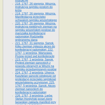
instrukcyę
218. 1767, 26 sierpnia, Wisznia.
Instrukcya sejmiku posłom do
króla
219. 1797, 26 sierpnia, Wisznia.
Manifestacya przeciwko
uchwałom sejmiku wiszeńskiego
220. 1767, 26 sierpnia, Wisznia.
Instrukcya niektórych ziemian na
sejmiku wiszeńskim posłowi do
marszałka konfe­deracyi
radomskiej Radziwiłła
wybranemu dana
221. 1767, 31 sierpnia, Sanok.
Kilku ziemian zgłasza akces do
konfederacyi radomskiej. 222.
1767, 1 września, Warszawa.
Pozew przed sąd konfederacki
223. 1767, 1 września, Sanok.
Protest ziemian sanockich z
powodu obranych w Wiszni na
sejmiku przedsejmo­wym posłów
224. 1767, 2 września, Uherce.
Kasztelan sanocki odstępuje od
protestacyi przeciwko sejmikowi
wiszeńskiemu uczynionej. 225.
1767, 5 września, Sanok. Akces
ziemian sanockich do
konfederacyi radomskiej
226. 1767, 3 września, Lwów.
Stefan Hordyński poseł ziemi
lwowskiej zakłada manifest przy