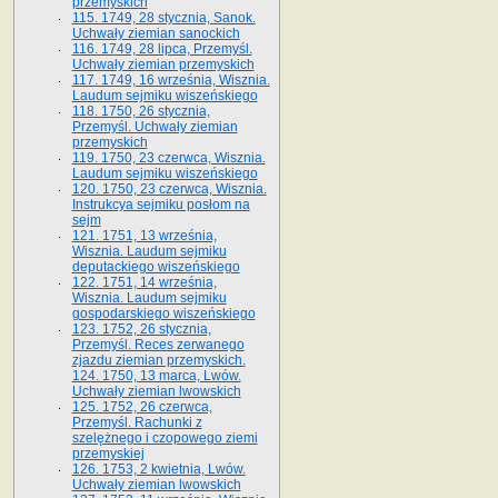
przemyskich
115. 1749, 28 stycznia, Sanok.
Uchwały ziemian sanockich
116. 1749, 28 lipca, Przemyśl.
Uchwały ziemian przemyskich
117. 1749, 16 września, Wisznia.
Laudum sejmiku wiszeńskiego
118. 1750, 26 stycznia,
Przemyśl. Uchwały ziemian
przemyskich
119. 1750, 23 czerwca, Wisznia.
Laudum sejmiku wiszeńskiego
120. 1750, 23 czerwca, Wisznia.
Instrukcya sejmiku posłom na
sejm
121. 1751, 13 września,
Wisznia. Laudum sejmiku
deputackiego wiszeńskiego
122. 1751, 14 września,
Wisznia. Laudum sejmiku
gospodarskiego wiszeńskiego
123. 1752, 26 stycznia,
Przemyśl. Reces zerwanego
zjazdu ziemian przemyskich.
124. 1750, 13 marca, Lwów.
Uchwały ziemian lwowskich
125. 1752, 26 czerwca,
Przemyśl. Rachunki z
szelężnego i czopowego ziemi
przemyskiej
126. 1753, 2 kwietnia, Lwów.
Uchwały ziemian lwowskich