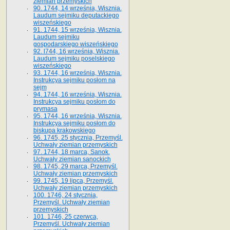
ziemian przemyskich
90. 1744, 14 września, Wisznia.
Laudum sejmiku deputackiego
wiszeńskiego
91. 1744, 15 września, Wisznia.
Laudum sejmiku
gospodarskiego wiszeńskiego
92. l744, 16 września, Wisznia.
Laudum sejmiku poselskiego
wiszeńskiego
93. 1744, 16 września, Wisznia.
Instrukcya sejmiku posłom na
sejm
94. 1744, 16 września, Wisznia.
Instrukcya sejmiku posłom do
prymasa
95. 1744, 16 września, Wisznia.
Instrukcya sejmiku posłom do
biskupa krakowskiego
96. 1745, 25 stycznia, Przemyśl.
Uchwały ziemian przemyskich
97. 1744, 18 marca, Sanok.
Uchwały ziemian sanockich
98. 1745, 29 marca, Przemyśl.
Uchwały ziemian przemyskich
99. 1745, 19 lipca, Przemyśl.
Uchwały ziemian przemyskich
100. 1746, 24 stycznia,
Przemyśl. Uchwały ziemian
przemyskich
101. 1746, 25 czerwca,
Przemyśl. Uchwały ziemian