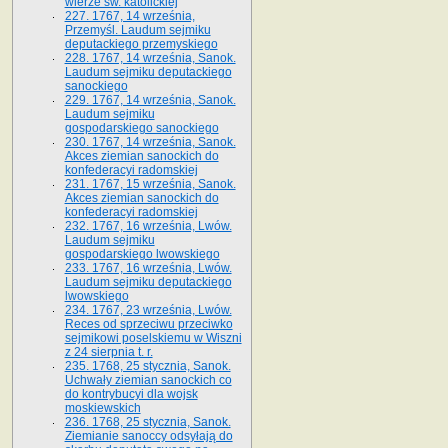
wierze św. ka­tolickiej
227. 1767, 14 września,
Przemyśl. Laudum sejmiku
deputackiego przemyskiego
228. 1767, 14 września, Sanok.
Laudum sejmiku deputackiego
sanockiego
229. 1767, 14 września, Sanok.
Laudum sejmiku
gospodarskiego sanockiego
230. 1767, 14 września, Sanok.
Akces ziemian sanockich do
konfederacyi radomskiej
231. 1767, 15 września, Sanok.
Akces ziemian sanockich do
konfederacyi radomskiej
232. 1767, 16 września, Lwów.
Laudum sejmiku
gospodarskiego lwowskiego
233. 1767, 16 września, Lwów.
Laudum sejmiku deputackiego
lwowskiego
234. 1767, 23 września, Lwów.
Reces od sprzeciwu przeciwko
sejmikowi poselskiemu w Wiszni
z 24 sierpnia t. r.
235. 1768, 25 stycznia, Sanok.
Uchwały ziemian sanockich co
do kontrybucyi dla wojsk
moskiewskich
236. 1768, 25 stycznia, Sanok.
Ziemianie sanoccy odsyłają do