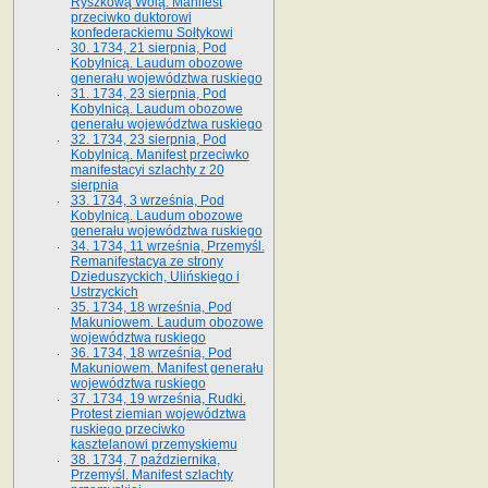
Ryszkową Wolą. Manifest
przeciwko duktorowi
konfederackiemu Sołtykowi
30. 1734, 21 sierpnia, Pod
Kobylnicą. Laudum obozowe
generału województwa ruskiego
31. 1734, 23 sierpnia, Pod
Kobylnicą. Laudum obozowe
generału województwa ruskiego
32. 1734, 23 sierpnia, Pod
Kobylnicą. Manifest przeciwko
manifestacyi szlachty z 20
sierpnia
33. 1734, 3 września, Pod
Kobylnicą. Laudum obozowe
generału województwa ruskiego
34. 1734, 11 września, Przemyśl.
Remanifestacya ze strony
Dzieduszyckich, Ulińskiego i
Ustrzyckich
35. 1734, 18 września, Pod
Makuniowem. Laudum obozowe
województwa ruskiego
36. 1734, 18 września, Pod
Makuniowem. Manifest generału
województwa ruskiego
37. 1734, 19 września, Rudki.
Protest ziemian województwa
ruskiego przeciwko
kasztelanowi przemyskiemu
38. 1734, 7 października,
Przemyśl. Manifest szlachty