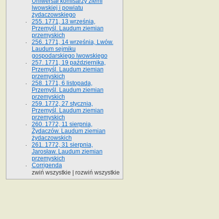
Uniwersał komisarzy ziemi
lwowskiej i powiatu
żydaczowskiego
255. 1771, 13 września,
Przemyśl. Laudum ziemian
przemyskich
256. 1771, 14 września, Lwów.
Laudum sejmiku
gospodarskiego lwowskiego
257. 1771, 19 października,
Przemyśl. Laudum ziemian
przemyskich
258. 1771, 6 listopada,
Przemyśl. Laudum ziemian
przemyskich
259. 1772, 27 stycznia,
Przemyśl. Laudum ziemian
przemyskich
260. 1772, 11 sierpnia,
Żydaczów. Laudum ziemian
żydaczowskich
261. 1772, 31 sierpnia,
Jarosław. Laudum ziemian
przemyskich
Corrigenda
zwiń wszystkie
|
rozwiń wszystkie