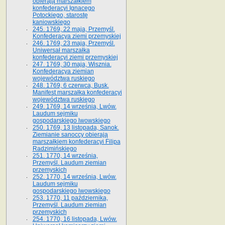
obierają marszałkiem
konfederacyi Ignacego
Potockiego, starostę
kaniowskiego
245. 1769, 22 maja, Przemyśl.
Konfederacya ziemi przemyskiej
246. 1769, 23 maja, Przemyśl.
Uniwersał marszałka
konfederacyi ziemi przemyskiej
247. 1769, 30 maja, Wisznia.
Konfederacya ziemian
województwa ruskiego
248. 1769, 6 czerwca, Busk.
Manifest marszałka konfederacyi
województwa ruskiego
249. 1769, 14 września, Lwów.
Laudum sejmiku
gospodarskiego lwowskiego
250. 1769, 13 listopada, Sanok.
Ziemianie sanoccy obierają
marszałkiem konfederacyi Filipa
Radzimińskiego
251. 1770, 14 września,
Przemyśl. Laudum ziemian
przemyskich
252. 1770, 14 września, Lwów.
Laudum sejmiku
gospodarskiego lwowskiego
253. 1770, 11 października,
Przemyśl. Laudum ziemian
przemyskich
254. 1770, 16 listopada, Lwów.