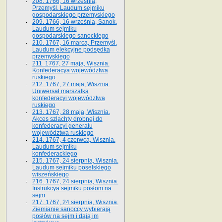
208. 1766, 16 września,
Przemyśl. Laudum sejmiku
gospodarskiego przemyskiego
209. 1766, 16 września, Sanok.
Laudum sejmiku
gospodarskiego sanockiego
210. 1767, 16 marca, Przemyśl.
Laudum elekcyjne podsędka
przemyskiego
211. 1767, 27 maja, Wisznia.
Konfederacya województwa
ruskiego
212. 1767, 27 maja, Wisznia.
Uniwersał marszałka
konfederacyi województwa
ruskiego
213. 1767, 28 maja, Wisznia.
Akces szlachty drobnej do
konfederacyi generału
województwa ruskiego
214. 1767, 4 czerwca, Wisznia.
Laudum sejmiku
konfederackiego
215. 1767, 24 sierpnia, Wisznia.
Laudum sejmiku poselskiego
wiszeńskiego
216. 1767, 24 sierpnia, Wisznia.
Instrukcya sejmiku posłom na
sejm
217. 1767, 24 sierpnia, Wisznia.
Ziemianie sanoccy wybierają
posłów na sejm i dają im