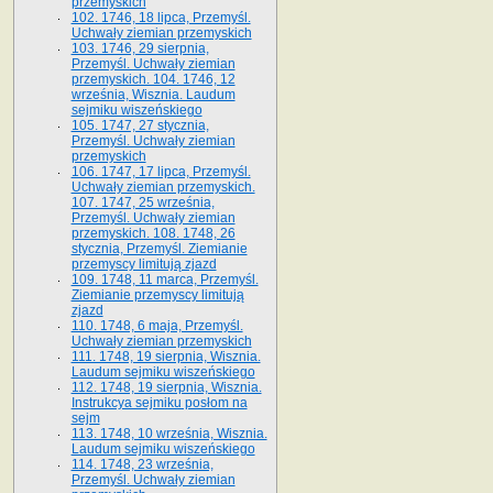
przemyskich
102. 1746, 18 lipca, Przemyśl.
Uchwały ziemian przemyskich
103. 1746, 29 sierpnia,
Przemyśl. Uchwały ziemian
przemyskich. 104. 1746, 12
września, Wisznia. Laudum
sejmiku wiszeńskiego
105. 1747, 27 stycznia,
Przemyśl. Uchwały ziemian
przemyskich
106. 1747, 17 lipca, Przemyśl.
Uchwały ziemian przemyskich.
107. 1747, 25 września,
Przemyśl. Uchwały ziemian
przemyskich. 108. 1748, 26
stycznia, Przemyśl. Ziemianie
przemyscy limitują zjazd
109. 1748, 11 marca, Przemyśl.
Ziemianie przemyscy limitują
zjazd
110. 1748, 6 maja, Przemyśl.
Uchwały ziemian przemyskich
111. 1748, 19 sierpnia, Wisznia.
Laudum sejmiku wiszeńskiego
112. 1748, 19 sierpnia, Wisznia.
Instrukcya sejmiku posłom na
sejm
113. 1748, 10 września, Wisznia.
Laudum sejmiku wiszeńskiego
114. 1748, 23 września,
Przemyśl. Uchwały ziemian