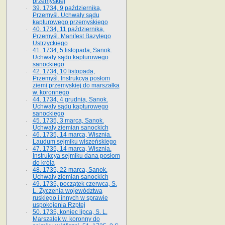
przemyskiej
39. 1734, 9 października,
Przemyśl. Uchwały sądu
kapturowego przemyskiego
40. 1734, 11 października,
Przemyśl. Manifest Bazylego
Ustrzyckiego
41. 1734, 5 listopada, Sanok.
Uchwały sądu kapturowego
sanockiego
42. 1734, 10 listopada,
Przemyśl. Instrukcya posłom
ziemi przemyskiej do marszałka
w. koronnego
44. 1734, 4 grudnia, Sanok.
Uchwały sądu kapturowego
sanockiego
45. 1735, 3 marca, Sanok.
Uchwały ziemian sanockich
46. 1735, 14 marca, Wisznia.
Laudum sejmiku wiszeńskiego
47. 1735, 14 marca, Wisznia.
Instrukcya sejmiku dana posłom
do króla
48. 1735, 22 marca, Sanok.
Uchwały ziemian sanockich
49. 1735, początek czerwca, S.
L. Życzenia województwa
ruskiego i innych w sprawie
uspokojenia Rzptej
50. 1735, koniec lipca, S. L.
Marszałek w. koronny do