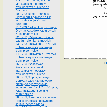
9. 1733, 26 marca, Wisznia.
Marszałek konfederacyi
województwa ruskiego do
Prymasa
10. 1733, koniec marca, s. 1.
Odpowiedź prymasa na list
marszałka województwa
ruskiego
11. 1733, 14 kwietnia, Przemyśl.
Ordynacya sądów kapturowych
ziemi przemyskiej
12. 1733, 15 kwietnia, Sanok.
Laudum ziemian sanockich
13. 1733, 18 kwietnia, Przemyśl.
Uchwała sądu kapturowego
ziemi przemyskiej
14. 1733, 18 kwietnia, Przemyśl.
Uchwała sądu kapturowego
ziemi przemyskiej
«
15. 1733, 22 czerwca,
Warszawa. Prymas do
marszałka konfederacyi
województwa ruskiego
16. 1733, 3 lipca, Przemyśl.
Uchwała sądu kapturowego
przemyskiego w sprawie
sądownictwa. 17. 1733, 16 lipca,
Wisznia. Laudum sejmiku
wiszeńskiego
18. 1733, 9 sierpnia, Żydaczów.
Protest przeciwko uchwałom
sejmiku wiszeńskiego