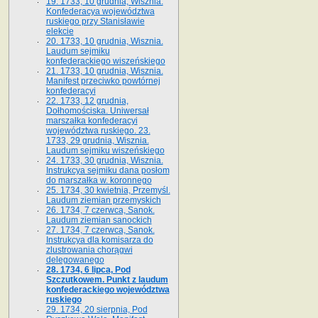
19. 1733, 10 grudnia, Wisznia.
Konfederacya województwa
ruskiego przy Stanisławie
elekcie
20. 1733, 10 grudnia, Wisznia.
Laudum sejmiku
konfederackiego wiszeńskiego
21. 1733, 10 grudnia, Wisznia.
Manifest przeciwko powtórnej
konfederacyi
22. 1733, 12 grudnia,
Dołhomościska. Uniwersał
marszałka konfederacyi
województwa ruskiego. 23.
1733, 29 grudnia, Wisznia.
Laudum sejmiku wiszeńskiego
24. 1733, 30 grudnia, Wisznia.
Instrukcya sejmiku dana posłom
do marszałka w. koronnego
25. 1734, 30 kwietnia, Przemyśl.
Laudum ziemian przemyskich
26. 1734, 7 czerwca, Sanok.
Laudum ziemian sanockich
27. 1734, 7 czerwca, Sanok.
Instrukcya dla komisarza do
zlustrowania chorągwi
delegowanego
28. 1734, 6 lipca, Pod
Szczutkowem. Punkt z laudum
konfederackiego województwa
ruskiego
29. 1734, 20 sierpnia, Pod