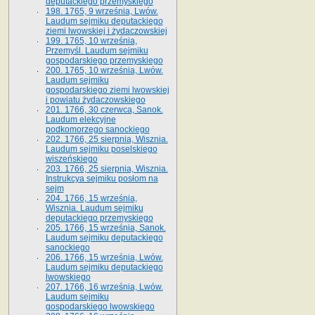
deputackiego przemyskiego
198. 1765, 9 września, Lwów.
Laudum sejmiku deputackiego
ziemi lwowskiej i żydaczowskiej
199. 1765, 10 września,
Przemyśl. Laudum sejmiku
gospodarskiego przemyskiego
200. 1765, 10 września, Lwów.
Laudum sejmiku
gospodarskiego ziemi lwowskiej
i powiatu żydaczowskiego
201. 1766, 30 czerwca, Sanok.
Laudum elekcyjne
podkomorzego sanockiego
202. 1766, 25 sierpnia, Wisznia.
Laudum sejmiku poselskiego
wiszeńskiego
203. 1766, 25 sierpnia, Wisznia.
Instrukcya sejmiku posłom na
sejm
204. 1766, 15 września,
Wisznia. Laudum sejmiku
deputackiego przemyskiego
205. 1766, 15 września, Sanok.
Laudum sejmiku deputackiego
sanockiego
206. 1766, 15 września, Lwów.
Laudum sejmiku deputackiego
lwowskiego
207. 1766, 16 września, Lwów.
Laudum sejmiku
gospodarskiego lwowskiego