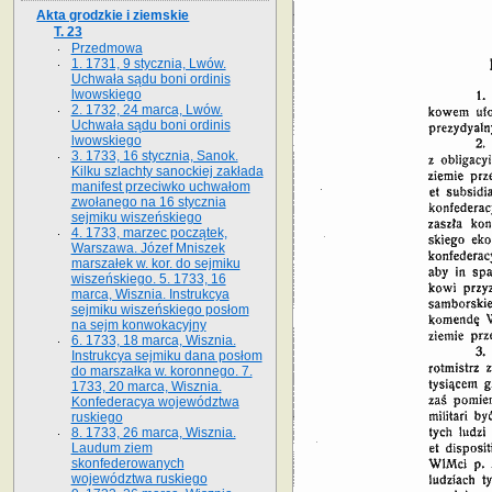
Akta grodzkie i ziemskie
T. 23
Przedmowa
1. 1731, 9 stycznia, Lwów.
Uchwała sądu boni ordinis
lwowskiego
2. 1732, 24 marca, Lwów.
Uchwała sądu boni ordinis
lwowskiego
3. 1733, 16 stycznia, Sanok.
Kilku szlachty sanockiej zakłada
manifest przeciwko uchwałom
zwołanego na 16 stycz­nia
sejmiku wiszeńskiego
4. 1733, marzec początek,
Warszawa. Józef Mniszek
marszałek w. kor. do sejmiku
wiszeńskiego. 5. 1733, 16
marca, Wisznia. Instrukcya
sejmiku wiszeńskiego posłom
na sejm konwokacyjny
6. 1733, 18 marca, Wisznia.
Instrukcya sejmiku dana posłom
do marszałka w. koronnego. 7.
1733, 20 marca, Wisznia.
Konfederacya województwa
ruskiego
8. 1733, 26 marca, Wisznia.
Laudum ziem
skonfederowanych
województwa ruskiego