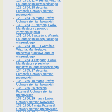
127. 1753, 11 września, Wisznia.
Laudum sejmiku wiszeńskiego
128. 1754, 28 stycznia,
Przemyśl. Uchwały ziemian
przemyskich
129. 1754, 25 marca, Lwów.
Uchwały ziemian lwowskich
130. 1754, 21 sierpnia, Lwów.
Manifestacya z powodu
zerwania sejmiku
131. 1754, 9 września, Wisznia.
Laudum sejmiku deputackiego
wiszeńskiego
132. 1754, 10—11 września,
Wisznia. Manifestacya
przeciwko punktowi laudum
wiszeńskiego
133. 1754, 4 listopada, Lwów.
Manifestacya przeciwko
punktowi laudum wiszeńskiego
134. 1755, 27 stycznia,
Przemyśl. Uchwały ziemian
przemyskich
135. 1755, 10 marca, Lwów.
Uchwały ziemian lwowskich
136. 1756, 26 stycznia,
Przemyśl. Uchwały ziemian
przemyskich
137. 1756, 29 marca Lwów.
Uchwały ziemian lwowskich
138. 1756, 4 maja, Przemyśl.
Uchwały ziemian przemyskich.