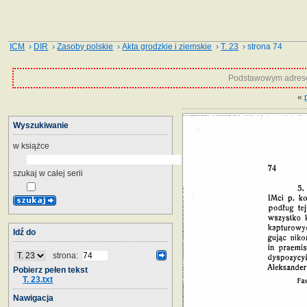
ICM
›
DIR
›
Zasoby polskie
›
Akta grodzkie i ziemskie
›
T. 23
› strona 74
Podstawowym adrese
«
Wyszukiwanie
w książce
szukaj w całej serii
Idź do
strona:
Pobierz pełen tekst
T. 23.txt
Nawigacja