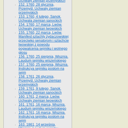
Uchwały ziemian przemyskich
152. 1760, 28 stycznia,
Przemyśl. Uchwały ziemian
przemyskich
153. 1760, 4 lutego, Sanok.
Uchwała ziemian sanockich
154. 1760, 17 marca, Lwów.
Uchwały ziemian lwowskich
155. 1760, 22 marca, Lwów.
Manifest szlachty żydaczowskiej
przeciwko senatorom i szlachcie
lwowskiej z po­wodu
pogwałcenia sejmiku i wolnego
głosu
156. 1760, 25 sierpnia, Wisznia.
Laudum sejmiku wiszeńskiego
157. 1760, 25 sierpnia, Wisznia.
Instrukcya sejmiku posłom na
sejm
158. 1761, 26 stycznia,
Przemyśl. Uchwały ziemian
przemyskich
159. 1761, 9 lutego, Sanok.
Uchwały ziemian sanockich
160. 1761, 2 marca, Lwów.
Uchwały ziemian lwowskich
161. 1761, 16 marca, Wisznia.
Laudum sejmiku wiszeńskiego
162. 1761, 16 marca, Wisznia.
Instrukcya sejmiku posłom na
sejm
163. 1861, 14 września,