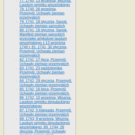
77. 1740, 13 września, Wisznia.
Laudum sejmiku wiszeńskiego
78. 1740, 26 września,
Przemyśl. Uchwały ziemian
przemyskich
79. 1741, 18 stycznia, Sanok.
Uchwały ziemian sanockich
80. 1741, 18 stycznia, Sanok.
Manifest ziemian sanockich
przeciwko artykułowi laudum
wiszeńskiego z 13 wrze­śnia
1740 r. 81. 1741, 30 stycznia,
Przemyśl. Uchwała ziemian
przemyskich
82. 1741, 17 lipca, Przemyśl.
Uchwały ziemian przemyskich
83. 1741, 23 października,
Przemyśl. Uchwały ziemian
przemyskich
84. 1742, 29 stycznia, Przemyśl.
Uchwały ziemian przemyskich
85. 1742, 16 lipca, Przemyśl.
Uchwały ziemian przemyskich.
86. 1742, 10 września, Wisznia.
Laudum sejmiku deputackiego
wiszeńskiego
87. 1742, 5 listopada, Przemyśl.
Uchwały ziemian przemyskich
88. 1743, 9 września, Wisznia.
Laudum sejmiku deputackiego
wiszeńskiego. 89. 1744, 28
stycznia, Przemyśl. Uchwały