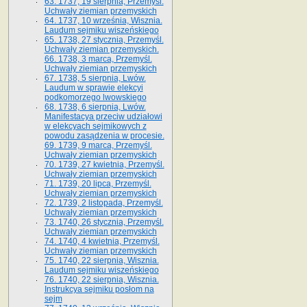
63. 1737, 19 sierpnia, Przemyśl.
Uchwały ziemian przemyskich
64. 1737, 10 września, Wisznia.
Laudum sejmiku wiszeńskiego
65. 1738, 27 stycznia, Przemyśl.
Uchwały ziemian przemyskich­­.
66. 1738, 3 marca, Przemyśl.
Uchwały ziemian przemyskich­
67. 1738, 5 sierpnia, Lwów.
Laudum w sprawie elekcyi
podkomorzego lwowskiego
68. 1738, 6 sierpnia, Lwów.
Manifestacya przeciw udziałowi
w elekcyach sejmikowych z
powodu zasądzenia w procesie.
69. 1739, 9 marca, Przemyśl.
Uchwały ziemian przemyskich
70. 1739, 27 kwietnia, Przemyśl.
Uchwały ziemian przemyskich
71. 1739, 20 lipca, Przemyśl.
Uchwały ziemian przemyskich
72. 1739, 2 listopada, Przemyśl.
Uchwały ziemian przemyskich
73. 1740, 26 stycznia, Przemyśl.
Uchwały ziemian przemyskich
74. 1740, 4 kwietnia, Przemyśl.
Uchwały ziemian przemyskich
75. 1740, 22 sierpnia, Wisznia.
Laudum sejmiku wiszeńskiego
76. 1740, 22 sierpnia, Wisznia.
Instrukcya sejmiku posłom na
sejm