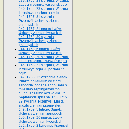
139. 1756, 23 sierpnia, Wisznia.
Laudum sejmiku wiszeńskiego
140. 1756, 23 sierpnia, Wisznia.
Instrukcya posłom na sejm
141. 1757, 31 stycznia,
Przemyśl. Uchwały ziemian
przemyskich
142. 1757, 21 marca Lwów.
Uchwały ziemian lwowskich
143. 1758, 30 stycznia,
Przemyśl. Uchwały ziemian
przemyskich
144. 1758, 6 marca, Lwów.
Uchwały ziemian lwowskich
145. 1758, 20 sierpnia, Wisznia.
Laudum sejmiku wiszeńskiego
146. 1758, 21 sierpnia, Wisznia.
Instrukcya sejmiku posłom na
sejm
147. 1758, 12 września, Sanok.
Punkta do laudum od ziemi
sanockiej podane anno Domini
milesimo septingentesimo
quinquagesimo octavo die 12
Septembris spisane. 148. 1759,
29 stycznia, Przemyśl. Limita
zjazdu ziemian przemyskich
149. 1759, 5 lutego, Sanok.
Uchwały ziemian sanockich
150. 1759, 26 marca, Lwów.
Uchwały ziemian lwowskich
151. 1759, 2 kwietnia, Przemyśl.