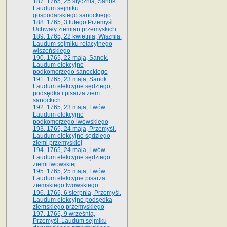
187. 1765, 25 stycznia, Sanok.
Laudum sejmiku
gospodarskiego sanockiego
188. 1765, 3 lutego Przemyśl.
Uchwały ziemian przemyskich
189. 1765, 22 kwietnia, Wisznia.
Laudum sejmiku relacyjnego
wiszeńskiego
190. 1765, 22 maja, Sanok.
Laudum elekcyjne
podkomorzego sanockiego
191. 1765, 23 maja, Sanok.
Laudum elekcyjne sędziego,
podsędka i pisarza ziem
sanockich
192. 1765, 23 maja, Lwów.
Laudum elekcyjne
podkomorzego lwowskiego
193. 1765, 24 maja, Przemyśl.
Laudum elekcyjne sędziego
ziemi przemyskiej
194. 1765, 24 maja, Lwów.
Laudum elekcyjne sędziego
ziemi lwowskiej
195. 1765, 25 maja, Lwów.
Laudum elekcyjne pisarza
ziemskiego lwowskiego
196. 1765, 6 sierpnia, Przemyśl.
Laudum elekcyjne podsędka
ziemskiego przemyskiego
197. 1765, 9 września,
Przemyśl. Laudum sejmiku