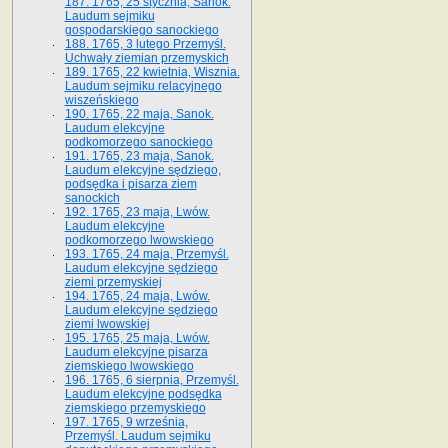
187. 1765, 25 stycznia, Sanok.
Laudum sejmiku
gospodarskiego sanockiego
188. 1765, 3 lutego Przemyśl.
Uchwały ziemian przemyskich
189. 1765, 22 kwietnia, Wisznia.
Laudum sejmiku relacyjnego
wiszeńskiego
190. 1765, 22 maja, Sanok.
Laudum elekcyjne
podkomorzego sanockiego
191. 1765, 23 maja, Sanok.
Laudum elekcyjne sędziego,
podsędka i pisarza ziem
sanockich
192. 1765, 23 maja, Lwów.
Laudum elekcyjne
podkomorzego lwowskiego
193. 1765, 24 maja, Przemyśl.
Laudum elekcyjne sędziego
ziemi przemyskiej
194. 1765, 24 maja, Lwów.
Laudum elekcyjne sędziego
ziemi lwowskiej
195. 1765, 25 maja, Lwów.
Laudum elekcyjne pisarza
ziemskiego lwowskiego
196. 1765, 6 sierpnia, Przemyśl.
Laudum elekcyjne podsędka
ziemskiego przemyskiego
197. 1765, 9 września,
Przemyśl. Laudum sejmiku