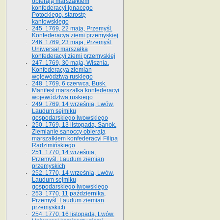
obierają marszałkiem
konfederacyi Ignacego
Potockiego, starostę
kaniowskiego
245. 1769, 22 maja, Przemyśl.
Konfederacya ziemi przemyskiej
246. 1769, 23 maja, Przemyśl.
Uniwersał marszałka
konfederacyi ziemi przemyskiej
247. 1769, 30 maja, Wisznia.
Konfederacya ziemian
województwa ruskiego
248. 1769, 6 czerwca, Busk.
Manifest marszałka konfederacyi
województwa ruskiego
249. 1769, 14 września, Lwów.
Laudum sejmiku
gospodarskiego lwowskiego
250. 1769, 13 listopada, Sanok.
Ziemianie sanoccy obierają
marszałkiem konfederacyi Filipa
Radzimińskiego
251. 1770, 14 września,
Przemyśl. Laudum ziemian
przemyskich
252. 1770, 14 września, Lwów.
Laudum sejmiku
gospodarskiego lwowskiego
253. 1770, 11 października,
Przemyśl. Laudum ziemian
przemyskich
254. 1770, 16 listopada, Lwów.