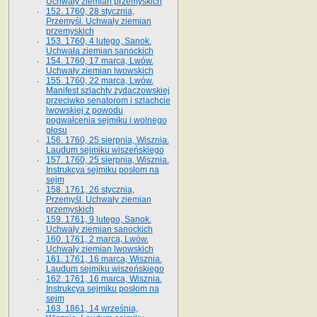
Uchwały ziemian przemyskich
152. 1760, 28 stycznia,
Przemyśl. Uchwały ziemian
przemyskich
153. 1760, 4 lutego, Sanok.
Uchwała ziemian sanockich
154. 1760, 17 marca, Lwów.
Uchwały ziemian lwowskich
155. 1760, 22 marca, Lwów.
Manifest szlachty żydaczowskiej
przeciwko senatorom i szlachcie
lwowskiej z po­wodu
pogwałcenia sejmiku i wolnego
głosu
156. 1760, 25 sierpnia, Wisznia.
Laudum sejmiku wiszeńskiego
157. 1760, 25 sierpnia, Wisznia.
Instrukcya sejmiku posłom na
sejm
158. 1761, 26 stycznia,
Przemyśl. Uchwały ziemian
przemyskich
159. 1761, 9 lutego, Sanok.
Uchwały ziemian sanockich
160. 1761, 2 marca, Lwów.
Uchwały ziemian lwowskich
161. 1761, 16 marca, Wisznia.
Laudum sejmiku wiszeńskiego
162. 1761, 16 marca, Wisznia.
Instrukcya sejmiku posłom na
sejm
163. 1861, 14 września,