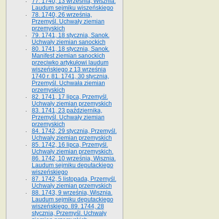
77. 1740, 13 września, Wisznia.
Laudum sejmiku wiszeńskiego
78. 1740, 26 września,
Przemyśl. Uchwały ziemian
przemyskich
79. 1741, 18 stycznia, Sanok.
Uchwały ziemian sanockich
80. 1741, 18 stycznia, Sanok.
Manifest ziemian sanockich
przeciwko artykułowi laudum
wiszeńskiego z 13 wrze­śnia
1740 r. 81. 1741, 30 stycznia,
Przemyśl. Uchwała ziemian
przemyskich
82. 1741, 17 lipca, Przemyśl.
Uchwały ziemian przemyskich
83. 1741, 23 października,
Przemyśl. Uchwały ziemian
przemyskich
84. 1742, 29 stycznia, Przemyśl.
Uchwały ziemian przemyskich
85. 1742, 16 lipca, Przemyśl.
Uchwały ziemian przemyskich.
86. 1742, 10 września, Wisznia.
Laudum sejmiku deputackiego
wiszeńskiego
87. 1742, 5 listopada, Przemyśl.
Uchwały ziemian przemyskich
88. 1743, 9 września, Wisznia.
Laudum sejmiku deputackiego
wiszeńskiego. 89. 1744, 28
stycznia, Przemyśl. Uchwały