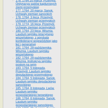
176. 1764 20 marca, Przemyśl.
Ordynacya sądów kapturowych
ziemi przemyskiej
177. 1764, 20 marca, Sanok.
Uchwały ziemian sanockich
178. 1764, 3 lipca, Przemyśl.
Uchwały ziemian przemyskich
179. 1774, 16 lipca, Przemyśl.
Uchwały ziemian przemyskich
180. 1764, 23 lipca, Wisznia.
Laudum sejmiku relacyjnego
wiszeńskiego, z aprobatą
konfederacyi wojewódzkiej jako
też i generalnej
181. 1764, 29 października,
Wisznia. Laudum sejmiku
wiszeńskiego
182. 1764, 29 października,
Wisznia. Instrukcya sejmiku
posłom na sejm
183. 1764, 5 listopada,
Przemyśl. Laudum sejmiku
deputackiego przemyskiego
184. 1764, 5 listopada, Sanok.
Laudum sejmiku deputackiego
sanockiego
185. 1764, 6 listopada, Lwów.
Laudum sejmiku
gospodarskiego lwowskiego
186. 1764, 6 listopada, Sanok.
Laudum sejmiku
gospodarskiego sanockiego.