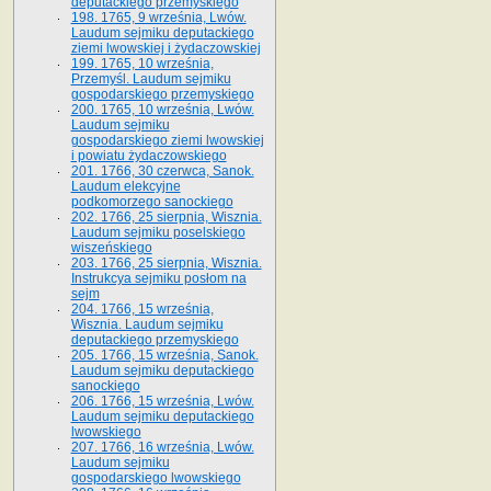
deputackiego przemyskiego
198. 1765, 9 września, Lwów.
Laudum sejmiku deputackiego
ziemi lwowskiej i żydaczowskiej
199. 1765, 10 września,
Przemyśl. Laudum sejmiku
gospodarskiego przemyskiego
200. 1765, 10 września, Lwów.
Laudum sejmiku
gospodarskiego ziemi lwowskiej
i powiatu żydaczowskiego
201. 1766, 30 czerwca, Sanok.
Laudum elekcyjne
podkomorzego sanockiego
202. 1766, 25 sierpnia, Wisznia.
Laudum sejmiku poselskiego
wiszeńskiego
203. 1766, 25 sierpnia, Wisznia.
Instrukcya sejmiku posłom na
sejm
204. 1766, 15 września,
Wisznia. Laudum sejmiku
deputackiego przemyskiego
205. 1766, 15 września, Sanok.
Laudum sejmiku deputackiego
sanockiego
206. 1766, 15 września, Lwów.
Laudum sejmiku deputackiego
lwowskiego
207. 1766, 16 września, Lwów.
Laudum sejmiku
gospodarskiego lwowskiego