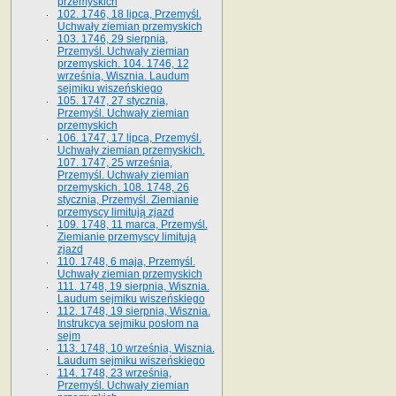
przemyskich
102. 1746, 18 lipca, Przemyśl.
Uchwały ziemian przemyskich
103. 1746, 29 sierpnia,
Przemyśl. Uchwały ziemian
przemyskich. 104. 1746, 12
września, Wisznia. Laudum
sejmiku wiszeńskiego
105. 1747, 27 stycznia,
Przemyśl. Uchwały ziemian
przemyskich
106. 1747, 17 lipca, Przemyśl.
Uchwały ziemian przemyskich.
107. 1747, 25 września,
Przemyśl. Uchwały ziemian
przemyskich. 108. 1748, 26
stycznia, Przemyśl. Ziemianie
przemyscy limitują zjazd
109. 1748, 11 marca, Przemyśl.
Ziemianie przemyscy limitują
zjazd
110. 1748, 6 maja, Przemyśl.
Uchwały ziemian przemyskich
111. 1748, 19 sierpnia, Wisznia.
Laudum sejmiku wiszeńskiego
112. 1748, 19 sierpnia, Wisznia.
Instrukcya sejmiku posłom na
sejm
113. 1748, 10 września, Wisznia.
Laudum sejmiku wiszeńskiego
114. 1748, 23 września,
Przemyśl. Uchwały ziemian