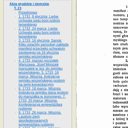
Akta grodzkie i ziemskie
T. 23
Przedmowa
1. 1731, 9 stycznia, Lwów.
Uchwała sądu boni ordinis
lwowskiego
2. 1732, 24 marca, Lwów.
Uchwała sądu boni ordinis
lwowskiego
3. 1733, 16 stycznia, Sanok.
Kilku szlachty sanockiej zakłada
manifest przeciwko uchwałom
zwołanego na 16 stycz­nia
sejmiku wiszeńskiego
4. 1733, marzec początek,
Warszawa. Józef Mniszek
marszałek w. kor. do sejmiku
wiszeńskiego. 5. 1733, 16
marca, Wisznia. Instrukcya
sejmiku wiszeńskiego posłom
na sejm konwokacyjny
6. 1733, 18 marca, Wisznia.
Instrukcya sejmiku dana posłom
do marszałka w. koronnego. 7.
1733, 20 marca, Wisznia.
Konfederacya województwa
ruskiego
8. 1733, 26 marca, Wisznia.
Laudum ziem
skonfederowanych
województwa ruskiego