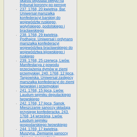
skarbu deputata swego na
trybunał koronny po pensyę
237. 1768, 20 kwietnia, Bar.
Uniwersał marszałka
konfederacyi barskiej do
województw ruskiego,
wołyńskiego, podolskiego i
bracławskiego
238. 1768, 29 kwietnia,
Podhajce. Uniwersał i ordynans
marszałka konfederacyi
województwa bracławskiego do
wo­jewództwa kijowskiego i
ruskiego
239. 1768, 25 czerwca, Lwów.
Manifestacya z powodu
przeciążenia dymów w ziemi
przemyskiej. 240. 1768, 12 lipca,
Targowiska. Uniwersał zastępcy
marszałka konfederacyi do ziemi
lwowskiej i przemyskiej
241. 1768, 15 lipca, Lwów.
Laudum sejmiku deputackiego
lwowskiego
242. 1768, 17 lipca, Sanok.
Mieszczanie sanoccy składają
przysięgę konfederacką. 243.
1768, 14 września, Lwów.
Laudum sejmiku
gospodarskiego lwowskiego
244. 1769, 17 kwietnia,
Muszyna. Ziemianie sanoccy