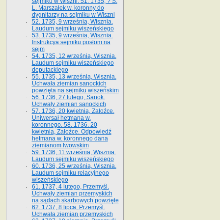
sejmiku w Wiszni. 51. 1735, ? S.
L. Marszałek w. koronny do
dygnitarzy na sejmiku w Wiszni
52. 1735, 9 września, Wisznia.
Laudum sejmiku wiszeńskiego
53. 1735, 9 września, Wisznia.
Instrukcya sejmiku posłom na
sejm
54. 1735, 12 września, Wisznia.
Laudum sejmiku wiszeńskiego
deputackiego
55. 1735, 13 września, Wisznia.
Uchwała ziemian sanockich
powzięta na sejmiku wiszeńskim
56. 1736, 27 lutego, Sanok.
Uchwały ziemian sanockich
57. 1736, 20 kwietnia, Załoźce.
Uniwersał hetmana w.
koronnego. 58. 1736. 20
kwietnia, Załoźce. Odpowiedź
hetmana w. koronnego dana
ziemianom lwowskim
59. 1736, 11 września, Wisznia.
Laudum sejmiku wiszeńskiego
60. 1736, 25 września, Wisznia.
Laudum sejmiku relacyjnego
wiszeńskiego
61. 1737, 4 lutego, Przemyśl.
Uchwały ziemian przemyskich
na sądach skarbowych powzięte
62. 1737, 8 lipca, Przemyśl.
Uchwała ziemian przemyskich