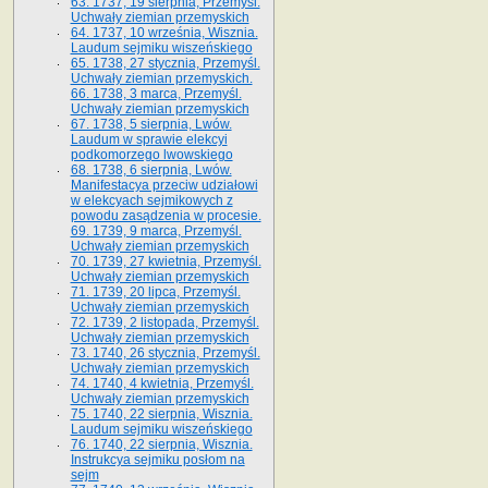
63. 1737, 19 sierpnia, Przemyśl.
Uchwały ziemian przemyskich
64. 1737, 10 września, Wisznia.
Laudum sejmiku wiszeńskiego
65. 1738, 27 stycznia, Przemyśl.
Uchwały ziemian przemyskich­­.
66. 1738, 3 marca, Przemyśl.
Uchwały ziemian przemyskich­
67. 1738, 5 sierpnia, Lwów.
Laudum w sprawie elekcyi
podkomorzego lwowskiego
68. 1738, 6 sierpnia, Lwów.
Manifestacya przeciw udziałowi
w elekcyach sejmikowych z
powodu zasądzenia w procesie.
69. 1739, 9 marca, Przemyśl.
Uchwały ziemian przemyskich
70. 1739, 27 kwietnia, Przemyśl.
Uchwały ziemian przemyskich
71. 1739, 20 lipca, Przemyśl.
Uchwały ziemian przemyskich
72. 1739, 2 listopada, Przemyśl.
Uchwały ziemian przemyskich
73. 1740, 26 stycznia, Przemyśl.
Uchwały ziemian przemyskich
74. 1740, 4 kwietnia, Przemyśl.
Uchwały ziemian przemyskich
75. 1740, 22 sierpnia, Wisznia.
Laudum sejmiku wiszeńskiego
76. 1740, 22 sierpnia, Wisznia.
Instrukcya sejmiku posłom na
sejm