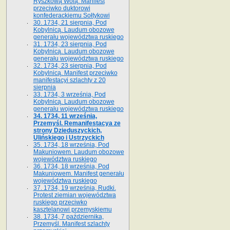
Ryszkową Wolą. Manifest
przeciwko duktorowi
konfederackiemu Sołtykowi
30. 1734, 21 sierpnia, Pod
Kobylnicą. Laudum obozowe
generału województwa ruskiego
31. 1734, 23 sierpnia, Pod
Kobylnicą. Laudum obozowe
generału województwa ruskiego
32. 1734, 23 sierpnia, Pod
Kobylnicą. Manifest przeciwko
manifestacyi szlachty z 20
sierpnia
33. 1734, 3 września, Pod
Kobylnicą. Laudum obozowe
generału województwa ruskiego
34. 1734, 11 września,
Przemyśl. Remanifestacya ze
strony Dzieduszyckich,
Ulińskiego i Ustrzyckich
35. 1734, 18 września, Pod
Makuniowem. Laudum obozowe
województwa ruskiego
36. 1734, 18 września, Pod
Makuniowem. Manifest generału
województwa ruskiego
37. 1734, 19 września, Rudki.
Protest ziemian województwa
ruskiego przeciwko
kasztelanowi przemyskiemu
38. 1734, 7 października,
Przemyśl. Manifest szlachty