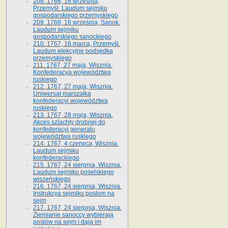
208. 1766, 16 września,
Przemyśl. Laudum sejmiku
gospodarskiego przemyskiego
209. 1766, 16 września, Sanok.
Laudum sejmiku
gospodarskiego sanockiego
210. 1767, 16 marca, Przemyśl.
Laudum elekcyjne podsędka
przemyskiego
211. 1767, 27 maja, Wisznia.
Konfederacya województwa
ruskiego
212. 1767, 27 maja, Wisznia.
Uniwersał marszałka
konfederacyi województwa
ruskiego
213. 1767, 28 maja, Wisznia.
Akces szlachty drobnej do
konfederacyi generału
województwa ruskiego
214. 1767, 4 czerwca, Wisznia.
Laudum sejmiku
konfederackiego
215. 1767, 24 sierpnia, Wisznia.
Laudum sejmiku poselskiego
wiszeńskiego
216. 1767, 24 sierpnia, Wisznia.
Instrukcya sejmiku posłom na
sejm
217. 1767, 24 sierpnia, Wisznia.
Ziemianie sanoccy wybierają
posłów na sejm i dają im