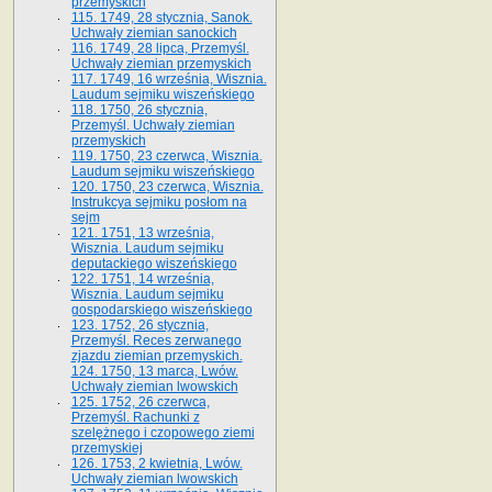
przemyskich
115. 1749, 28 stycznia, Sanok.
Uchwały ziemian sanockich
116. 1749, 28 lipca, Przemyśl.
Uchwały ziemian przemyskich
117. 1749, 16 września, Wisznia.
Laudum sejmiku wiszeńskiego
118. 1750, 26 stycznia,
Przemyśl. Uchwały ziemian
przemyskich
119. 1750, 23 czerwca, Wisznia.
Laudum sejmiku wiszeńskiego
120. 1750, 23 czerwca, Wisznia.
Instrukcya sejmiku posłom na
sejm
121. 1751, 13 września,
Wisznia. Laudum sejmiku
deputackiego wiszeńskiego
122. 1751, 14 września,
Wisznia. Laudum sejmiku
gospodarskiego wiszeńskiego
123. 1752, 26 stycznia,
Przemyśl. Reces zerwanego
zjazdu ziemian przemyskich.
124. 1750, 13 marca, Lwów.
Uchwały ziemian lwowskich
125. 1752, 26 czerwca,
Przemyśl. Rachunki z
szelężnego i czopowego ziemi
przemyskiej
126. 1753, 2 kwietnia, Lwów.
Uchwały ziemian lwowskich