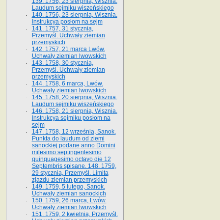
139. 1756, 23 sierpnia, Wisznia.
Laudum sejmiku wiszeńskiego
140. 1756, 23 sierpnia, Wisznia.
Instrukcya posłom na sejm
141. 1757, 31 stycznia,
Przemyśl. Uchwały ziemian
przemyskich
142. 1757, 21 marca Lwów.
Uchwały ziemian lwowskich
143. 1758, 30 stycznia,
Przemyśl. Uchwały ziemian
przemyskich
144. 1758, 6 marca, Lwów.
Uchwały ziemian lwowskich
145. 1758, 20 sierpnia, Wisznia.
Laudum sejmiku wiszeńskiego
146. 1758, 21 sierpnia, Wisznia.
Instrukcya sejmiku posłom na
sejm
147. 1758, 12 września, Sanok.
Punkta do laudum od ziemi
sanockiej podane anno Domini
milesimo septingentesimo
quinquagesimo octavo die 12
Septembris spisane. 148. 1759,
29 stycznia, Przemyśl. Limita
zjazdu ziemian przemyskich
149. 1759, 5 lutego, Sanok.
Uchwały ziemian sanockich
150. 1759, 26 marca, Lwów.
Uchwały ziemian lwowskich
151. 1759, 2 kwietnia, Przemyśl.