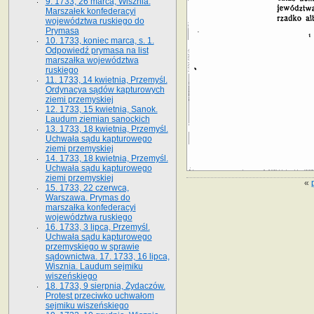
9. 1733, 26 marca, Wisznia.
Marszałek konfederacyi
województwa ruskiego do
Prymasa
10. 1733, koniec marca, s. 1.
Odpowiedź prymasa na list
marszałka województwa
ruskiego
11. 1733, 14 kwietnia, Przemyśl.
Ordynacya sądów kapturowych
ziemi przemyskiej
12. 1733, 15 kwietnia, Sanok.
Laudum ziemian sanockich
13. 1733, 18 kwietnia, Przemyśl.
Uchwała sądu kapturowego
ziemi przemyskiej
14. 1733, 18 kwietnia, Przemyśl.
Uchwała sądu kapturowego
ziemi przemyskiej
«
15. 1733, 22 czerwca,
Warszawa. Prymas do
marszałka konfederacyi
województwa ruskiego
16. 1733, 3 lipca, Przemyśl.
Uchwała sądu kapturowego
przemyskiego w sprawie
sądownictwa. 17. 1733, 16 lipca,
Wisznia. Laudum sejmiku
wiszeńskiego
18. 1733, 9 sierpnia, Żydaczów.
Protest przeciwko uchwałom
sejmiku wiszeńskiego