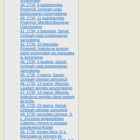
przemyskiej
39. 1734, 9 października,
Przemyśl. Uchwały sądu
kapturowego przemyskiego
40. 1734, 11 października,
Przemyśl. Manifest Bazylego
Ustrzyckiego
41. 1734, 5 listopada, Sanok.
Uchwały sądu kapturowego
sanockiego
42. 1734, 10 listopada,
Przemyśl. Instrukcya posłom
ziemi przemyskiej do marszałka
w. koronnego
44. 1734, 4 grudnia, Sanok.
Uchwały sądu kapturowego
sanockiego
45. 1735, 3 marca, Sanok.
Uchwały ziemian sanockich
46. 1735, 14 marca, Wisznia.
Laudum sejmiku wiszeńskiego
47. 1735, 14 marca, Wisznia.
Instrukcya sejmiku dana posłom
do króla
48. 1735, 22 marca, Sanok.
Uchwały ziemian sanockich
49. 1735, początek czerwca, S.
L. Życzenia województwa
ruskiego i innych w sprawie
uspokojenia Rzptej
50. 1735, koniec lipca, S. L.
Marszałek w. koronny do