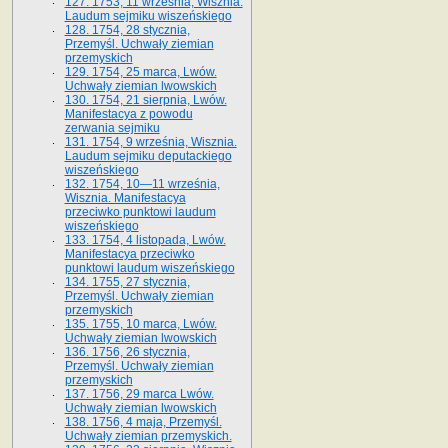
127. 1753, 11 września, Wisznia.
Laudum sejmiku wiszeńskiego
128. 1754, 28 stycznia,
Przemyśl. Uchwały ziemian
przemyskich
129. 1754, 25 marca, Lwów.
Uchwały ziemian lwowskich
130. 1754, 21 sierpnia, Lwów.
Manifestacya z powodu
zerwania sejmiku
131. 1754, 9 września, Wisznia.
Laudum sejmiku deputackiego
wiszeńskiego
132. 1754, 10—11 września,
Wisznia. Manifestacya
przeciwko punktowi laudum
wiszeńskiego
133. 1754, 4 listopada, Lwów.
Manifestacya przeciwko
punktowi laudum wiszeńskiego
134. 1755, 27 stycznia,
Przemyśl. Uchwały ziemian
przemyskich
135. 1755, 10 marca, Lwów.
Uchwały ziemian lwowskich
136. 1756, 26 stycznia,
Przemyśl. Uchwały ziemian
przemyskich
137. 1756, 29 marca Lwów.
Uchwały ziemian lwowskich
138. 1756, 4 maja, Przemyśl.
Uchwały ziemian przemyskich.