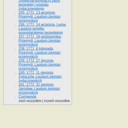
Uniwersał komisarzy ziemi
lwowskiej i powiatu
żydaczowskiego
255. 1771, 13 września,
Przemyśl. Laudum ziemian
przemyskich
256. 1771, 14 września, Lwów.
Laudum sejmiku
gospodarskiego lwowskiego
257. 1771, 19 października,
Przemyśl. Laudum ziemian
przemyskich
258. 1771, 6 listopada,
Przemyśl. Laudum ziemian
przemyskich
259. 1772, 27 stycznia,
Przemyśl. Laudum ziemian
przemyskich
260. 1772, 11 sierpnia,
Żydaczów. Laudum ziemian
żydaczowskich
261. 1772, 31 sierpnia,
Jarosław. Laudum ziemian
przemyskich
Corrigenda
zwiń wszystkie
|
rozwiń wszystkie