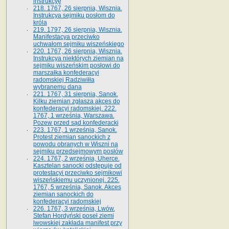
instrukcyę
218. 1767, 26 sierpnia, Wisznia.
Instrukcya sejmiku posłom do
króla
219. 1797, 26 sierpnia, Wisznia.
Manifestacya przeciwko
uchwałom sejmiku wiszeńskiego
220. 1767, 26 sierpnia, Wisznia.
Instrukcya niektórych ziemian na
sejmiku wiszeńskim posłowi do
marszałka konfe­deracyi
radomskiej Radziwiłła
wybranemu dana
221. 1767, 31 sierpnia, Sanok.
Kilku ziemian zgłasza akces do
konfederacyi radomskiej. 222.
1767, 1 września, Warszawa.
Pozew przed sąd konfederacki
223. 1767, 1 września, Sanok.
Protest ziemian sanockich z
powodu obranych w Wiszni na
sejmiku przedsejmo­wym posłów
224. 1767, 2 września, Uherce.
Kasztelan sanocki odstępuje od
protestacyi przeciwko sejmikowi
wiszeńskiemu uczynionej. 225.
1767, 5 września, Sanok. Akces
ziemian sanockich do
konfederacyi radomskiej
226. 1767, 3 września, Lwów.
Stefan Hordyński poseł ziemi
lwowskiej zakłada manifest przy