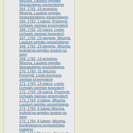
Wisznia. Laudum sejmiku
deputackiego wiszeńskiego
164. 1761, 15 września,
Wisznia. Laudum sejmiku
gospodarskiego wiszeńskiego
165. 1762, 1 lutego, Przemyśl.
Uchwały ziemian przemyskich
166. 1762, 22 marca, Lwów.
Uchwały ziemian lwowskich
167. 1762, 23 sierpnia, Wisznia.
Laudum sejmiku wiszeńskiego
168. 1762, 23 sierpnia, Wisznia.
Instrukcya sejmiku posłom na
sejm
169. 1762, 13 września,
Wisznia. Laudum sejmiku
deputackiego wiszeńskiego.
170. 1763, 31 stycznia,
Przemyśl. Limita kongresu
ziemian przemyskich
171. 1763, 14 marca, Lwów.
Uchwały ziemian lwowskich
172. 1763, 28 marca, Przemyśl.
Uchwały ziemian przemyskich
173. 1764, 6 lutego, Wisznia.
Laudum sejmiku wiszeńskiego
174. 1764, 6 lutego Wisznia.
Instrukcya sejmiku posłom na
sejm
175. 1764, 6 lutego, Wisznia.
Konfederacya województwa
ruskiego