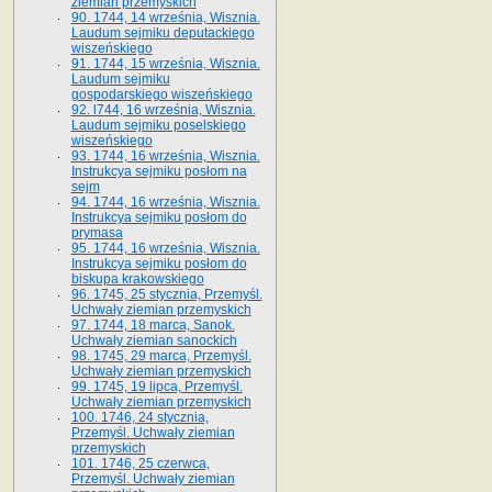
ziemian przemyskich
90. 1744, 14 września, Wisznia.
Laudum sejmiku deputackiego
wiszeńskiego
91. 1744, 15 września, Wisznia.
Laudum sejmiku
gospodarskiego wiszeńskiego
92. l744, 16 września, Wisznia.
Laudum sejmiku poselskiego
wiszeńskiego
93. 1744, 16 września, Wisznia.
Instrukcya sejmiku posłom na
sejm
94. 1744, 16 września, Wisznia.
Instrukcya sejmiku posłom do
prymasa
95. 1744, 16 września, Wisznia.
Instrukcya sejmiku posłom do
biskupa krakowskiego
96. 1745, 25 stycznia, Przemyśl.
Uchwały ziemian przemyskich
97. 1744, 18 marca, Sanok.
Uchwały ziemian sanockich
98. 1745, 29 marca, Przemyśl.
Uchwały ziemian przemyskich
99. 1745, 19 lipca, Przemyśl.
Uchwały ziemian przemyskich
100. 1746, 24 stycznia,
Przemyśl. Uchwały ziemian
przemyskich
101. 1746, 25 czerwca,
Przemyśl. Uchwały ziemian