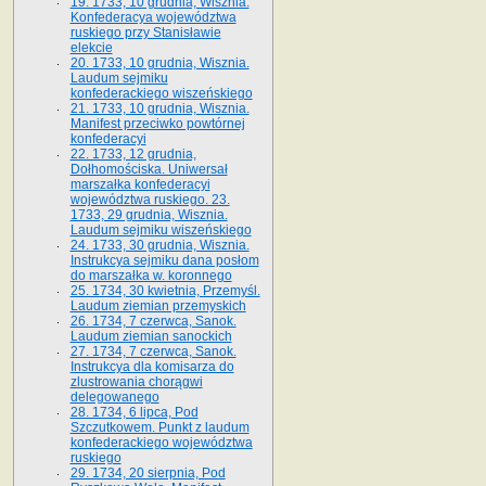
19. 1733, 10 grudnia, Wisznia.
Konfederacya województwa
ruskiego przy Stanisławie
elekcie
20. 1733, 10 grudnia, Wisznia.
Laudum sejmiku
konfederackiego wiszeńskiego
21. 1733, 10 grudnia, Wisznia.
Manifest przeciwko powtórnej
konfederacyi
22. 1733, 12 grudnia,
Dołhomościska. Uniwersał
marszałka konfederacyi
województwa ruskiego. 23.
1733, 29 grudnia, Wisznia.
Laudum sejmiku wiszeńskiego
24. 1733, 30 grudnia, Wisznia.
Instrukcya sejmiku dana posłom
do marszałka w. koronnego
25. 1734, 30 kwietnia, Przemyśl.
Laudum ziemian przemyskich
26. 1734, 7 czerwca, Sanok.
Laudum ziemian sanockich
27. 1734, 7 czerwca, Sanok.
Instrukcya dla komisarza do
zlustrowania chorągwi
delegowanego
28. 1734, 6 lipca, Pod
Szczutkowem. Punkt z laudum
konfederackiego województwa
ruskiego
29. 1734, 20 sierpnia, Pod