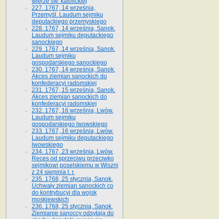
wierze św. ka­tolickiej
227. 1767, 14 września,
Przemyśl. Laudum sejmiku
deputackiego przemyskiego
228. 1767, 14 września, Sanok.
Laudum sejmiku deputackiego
sanockiego
229. 1767, 14 września, Sanok.
Laudum sejmiku
gospodarskiego sanockiego
230. 1767, 14 września, Sanok.
Akces ziemian sanockich do
konfederacyi radomskiej
231. 1767, 15 września, Sanok.
Akces ziemian sanockich do
konfederacyi radomskiej
232. 1767, 16 września, Lwów.
Laudum sejmiku
gospodarskiego lwowskiego
233. 1767, 16 września, Lwów.
Laudum sejmiku deputackiego
lwowskiego
234. 1767, 23 września, Lwów.
Reces od sprzeciwu przeciwko
sejmikowi poselskiemu w Wiszni
z 24 sierpnia t. r.
235. 1768, 25 stycznia, Sanok.
Uchwały ziemian sanockich co
do kontrybucyi dla wojsk
moskiewskich
236. 1768, 25 stycznia, Sanok.
Ziemianie sanoccy odsyłają do