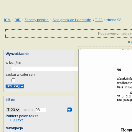
ICM
›
DIR
›
Zasoby polskie
›
Akta grodzkie i ziemskie
›
T. 23
› strona 98
Podstawowym adrese
«
Wyszukiwanie
w książce
szukaj w całej serii
Idź do
strona:
Pobierz pełen tekst
T. 23.txt
Nawigacja