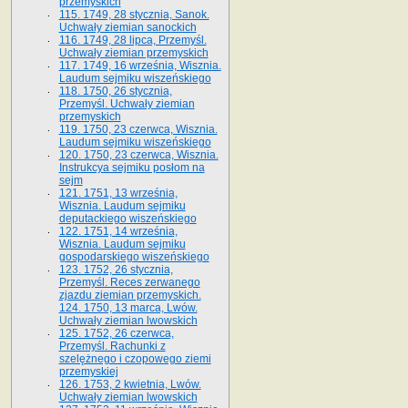
przemyskich
115. 1749, 28 stycznia, Sanok.
Uchwały ziemian sanockich
116. 1749, 28 lipca, Przemyśl.
Uchwały ziemian przemyskich
117. 1749, 16 września, Wisznia.
Laudum sejmiku wiszeńskiego
118. 1750, 26 stycznia,
Przemyśl. Uchwały ziemian
przemyskich
119. 1750, 23 czerwca, Wisznia.
Laudum sejmiku wiszeńskiego
120. 1750, 23 czerwca, Wisznia.
Instrukcya sejmiku posłom na
sejm
121. 1751, 13 września,
Wisznia. Laudum sejmiku
deputackiego wiszeńskiego
122. 1751, 14 września,
Wisznia. Laudum sejmiku
gospodarskiego wiszeńskiego
123. 1752, 26 stycznia,
Przemyśl. Reces zerwanego
zjazdu ziemian przemyskich.
124. 1750, 13 marca, Lwów.
Uchwały ziemian lwowskich
125. 1752, 26 czerwca,
Przemyśl. Rachunki z
szelężnego i czopowego ziemi
przemyskiej
126. 1753, 2 kwietnia, Lwów.
Uchwały ziemian lwowskich