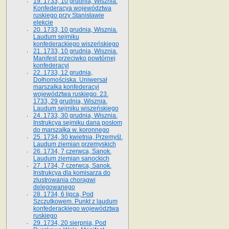
19. 1733, 10 grudnia, Wisznia.
Konfederacya województwa
ruskiego przy Stanisławie
elekcie
20. 1733, 10 grudnia, Wisznia.
Laudum sejmiku
konfederackiego wiszeńskiego
21. 1733, 10 grudnia, Wisznia.
Manifest przeciwko powtórnej
konfederacyi
22. 1733, 12 grudnia,
Dołhomościska. Uniwersał
marszałka konfederacyi
województwa ruskiego. 23.
1733, 29 grudnia, Wisznia.
Laudum sejmiku wiszeńskiego
24. 1733, 30 grudnia, Wisznia.
Instrukcya sejmiku dana posłom
do marszałka w. koronnego
25. 1734, 30 kwietnia, Przemyśl.
Laudum ziemian przemyskich
26. 1734, 7 czerwca, Sanok.
Laudum ziemian sanockich
27. 1734, 7 czerwca, Sanok.
Instrukcya dla komisarza do
zlustrowania chorągwi
delegowanego
28. 1734, 6 lipca, Pod
Szczutkowem. Punkt z laudum
konfederackiego województwa
ruskiego
29. 1734, 20 sierpnia, Pod