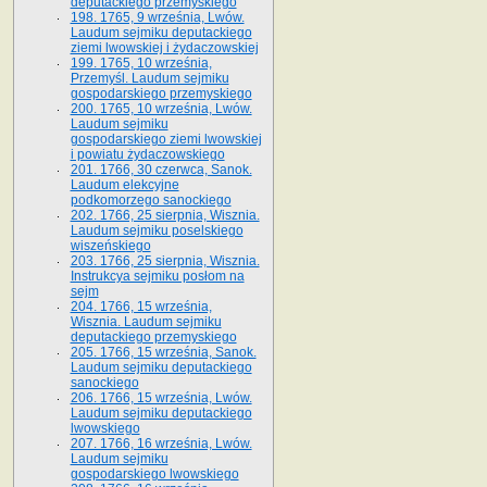
deputackiego przemyskiego
198. 1765, 9 września, Lwów.
Laudum sejmiku deputackiego
ziemi lwowskiej i żydaczowskiej
199. 1765, 10 września,
Przemyśl. Laudum sejmiku
gospodarskiego przemyskiego
200. 1765, 10 września, Lwów.
Laudum sejmiku
gospodarskiego ziemi lwowskiej
i powiatu żydaczowskiego
201. 1766, 30 czerwca, Sanok.
Laudum elekcyjne
podkomorzego sanockiego
202. 1766, 25 sierpnia, Wisznia.
Laudum sejmiku poselskiego
wiszeńskiego
203. 1766, 25 sierpnia, Wisznia.
Instrukcya sejmiku posłom na
sejm
204. 1766, 15 września,
Wisznia. Laudum sejmiku
deputackiego przemyskiego
205. 1766, 15 września, Sanok.
Laudum sejmiku deputackiego
sanockiego
206. 1766, 15 września, Lwów.
Laudum sejmiku deputackiego
lwowskiego
207. 1766, 16 września, Lwów.
Laudum sejmiku
gospodarskiego lwowskiego