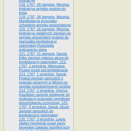
instrukcyę
218. 1767, 26 sierpnia, Wisznia.
Instrukcya sejmiku posłom do
króla
219. 1797, 26 sierpnia, Wisznia.
Manifestacya przeciwko
uchwałom sejmiku wiszeńskiego
220. 1767, 26 sierpnia, Wisznia.
Instrukcya niektórych ziemian na
sejmiku wiszeńskim posłowi do
marszałka konfe­deracyi
radomskiej Radziwiłła
wybranemu dana
221. 1767, 31 sierpnia, Sanok.
Kilku ziemian zgłasza akces do
konfederacyi radomskiej. 222.
1767, 1 września, Warszawa.
Pozew przed sąd konfederacki
223. 1767, 1 września, Sanok.
Protest ziemian sanockich z
powodu obranych w Wiszni na
sejmiku przedsejmo­wym posłów
224. 1767, 2 września, Uherce.
Kasztelan sanocki odstępuje od
protestacyi przeciwko sejmikowi
wiszeńskiemu uczynionej. 225.
1767, 5 września, Sanok. Akces
ziemian sanockich do
konfederacyi radomskiej
226. 1767, 3 września, Lwów.
Stefan Hordyński poseł ziemi
lwowskiej zakłada manifest przy