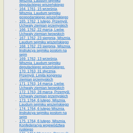
Wisznia. Laudum sejmiku
deputackiego wiszeńskiego
164. 1761, 15 września,
Wisznia. Laudum sejmiku
gospodarskiego wiszeńskiego
165. 1762, 1 lutego, Przemyśl.
Uchwały ziemian przemyskich
166. 1762, 22 marca, Lwów.
Uchwały ziemian lwowskich
167. 1762, 23 sierpnia, Wisznia.
Laudum sejmiku wiszeńskiego
168. 1762, 23 sierpnia, Wisznia.
Instrukcya sejmiku posłom na
sejm
169. 1762, 13 września,
Wisznia. Laudum sejmiku
deputackiego wiszeńskiego.
170. 1763, 31 stycznia,
Przemyśl. Limita kongresu
ziemian przemyskich
171. 1763, 14 marca, Lwów.
Uchwały ziemian lwowskich
172. 1763, 28 marca, Przemyśl.
Uchwały ziemian przemyskich
173. 1764, 6 lutego, Wisznia.
Laudum sejmiku wiszeńskiego
174. 1764, 6 lutego Wisznia.
Instrukcya sejmiku posłom na
sejm
175. 1764, 6 lutego, Wisznia.
Konfederacya województwa
ruskiego