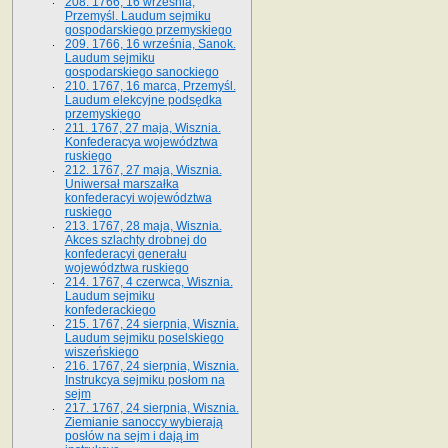
208. 1766, 16 września,
Przemyśl. Laudum sejmiku
gospodarskiego przemyskiego
209. 1766, 16 września, Sanok.
Laudum sejmiku
gospodarskiego sanockiego
210. 1767, 16 marca, Przemyśl.
Laudum elekcyjne podsędka
przemyskiego
211. 1767, 27 maja, Wisznia.
Konfederacya województwa
ruskiego
212. 1767, 27 maja, Wisznia.
Uniwersał marszałka
konfederacyi województwa
ruskiego
213. 1767, 28 maja, Wisznia.
Akces szlachty drobnej do
konfederacyi generału
województwa ruskiego
214. 1767, 4 czerwca, Wisznia.
Laudum sejmiku
konfederackiego
215. 1767, 24 sierpnia, Wisznia.
Laudum sejmiku poselskiego
wiszeńskiego
216. 1767, 24 sierpnia, Wisznia.
Instrukcya sejmiku posłom na
sejm
217. 1767, 24 sierpnia, Wisznia.
Ziemianie sanoccy wybierają
posłów na sejm i dają im