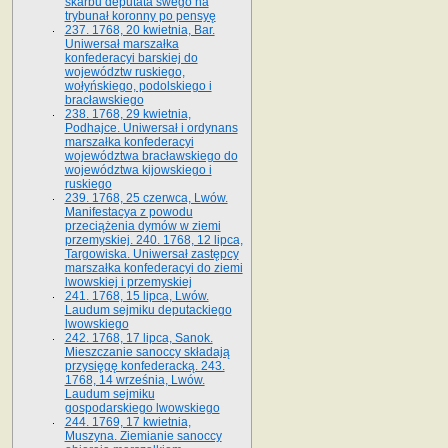
skarbu deputata swego na
trybunał koronny po pensyę
237. 1768, 20 kwietnia, Bar.
Uniwersał marszałka
konfederacyi barskiej do
województw ruskiego,
wołyńskiego, podolskiego i
bracławskiego
238. 1768, 29 kwietnia,
Podhajce. Uniwersał i ordynans
marszałka konfederacyi
województwa bracławskiego do
wo­jewództwa kijowskiego i
ruskiego
239. 1768, 25 czerwca, Lwów.
Manifestacya z powodu
przeciążenia dymów w ziemi
przemyskiej. 240. 1768, 12 lipca,
Targowiska. Uniwersał zastępcy
marszałka konfederacyi do ziemi
lwowskiej i przemyskiej
241. 1768, 15 lipca, Lwów.
Laudum sejmiku deputackiego
lwowskiego
242. 1768, 17 lipca, Sanok.
Mieszczanie sanoccy składają
przysięgę konfederacką. 243.
1768, 14 września, Lwów.
Laudum sejmiku
gospodarskiego lwowskiego
244. 1769, 17 kwietnia,
Muszyna. Ziemianie sanoccy