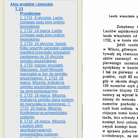
Akta grodzkie i ziemskie
T. 23
Przedmowa
1. 1731, 9 stycznia, Lwów.
Uchwała sądu boni ordinis
lwowskiego
2. 1732, 24 marca, Lwów.
Uchwała sądu boni ordinis
lwowskiego
3. 1733, 16 stycznia, Sanok.
Kilku szlachty sanockiej zakłada
manifest przeciwko uchwałom
zwołanego na 16 stycz­nia
sejmiku wiszeńskiego
4. 1733, marzec początek,
Warszawa. Józef Mniszek
marszałek w. kor. do sejmiku
wiszeńskiego. 5. 1733, 16
marca, Wisznia. Instrukcya
sejmiku wiszeńskiego posłom
na sejm konwokacyjny
6. 1733, 18 marca, Wisznia.
Instrukcya sejmiku dana posłom
do marszałka w. koronnego. 7.
1733, 20 marca, Wisznia.
Konfederacya województwa
ruskiego
8. 1733, 26 marca, Wisznia.
Laudum ziem
skonfederowanych
województwa ruskiego