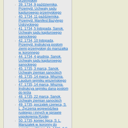
przemyskiej
39. 1734, 9 października,
Przemyśl. Uchwały sądu
kapturowego przemyskiego
40. 1734, 11 października,
Przemyśl. Manifest Bazylego
Ustrzyckiego
41. 1734, 5 listopada, Sanok.
Uchwały sądu kapturowego
sanockiego
42. 1734, 10 listopada,
Przemyśl. Instrukcya posłom
ziemi przemyskiej do marszałka
w. koronnego
44. 1734, 4 grudnia, Sanok.
Uchwały sądu kapturowego
sanockiego
45. 1735, 3 marca, Sanok.
Uchwały ziemian sanockich
46. 1735, 14 marca, Wisznia.
Laudum sejmiku wiszeńskiego
47. 1735, 14 marca, Wisznia.
Instrukcya sejmiku dana posłom
do króla
48. 1735, 22 marca, Sanok.
Uchwały ziemian sanockich
49. 1735, początek czerwca, S.
L. Życzenia województwa
ruskiego i innych w sprawie
uspokojenia Rzptej
50. 1735, koniec lipca, S. L.
Marszałek w. koronny do