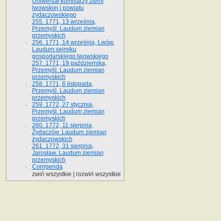
Uniwersał komisarzy ziemi
lwowskiej i powiatu
żydaczowskiego
255. 1771, 13 września,
Przemyśl. Laudum ziemian
przemyskich
256. 1771, 14 września, Lwów.
Laudum sejmiku
gospodarskiego lwowskiego
257. 1771, 19 października,
Przemyśl. Laudum ziemian
przemyskich
258. 1771, 6 listopada,
Przemyśl. Laudum ziemian
przemyskich
259. 1772, 27 stycznia,
Przemyśl. Laudum ziemian
przemyskich
260. 1772, 11 sierpnia,
Żydaczów. Laudum ziemian
żydaczowskich
261. 1772, 31 sierpnia,
Jarosław. Laudum ziemian
przemyskich
Corrigenda
zwiń wszystkie
|
rozwiń wszystkie