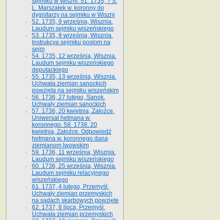
sejmiku w Wiszni. 51. 1735, ? S.
L. Marszałek w. koronny do
dygnitarzy na sejmiku w Wiszni
52. 1735, 9 września, Wisznia.
Laudum sejmiku wiszeńskiego
53. 1735, 9 września, Wisznia.
Instrukcya sejmiku posłom na
sejm
54. 1735, 12 września, Wisznia.
Laudum sejmiku wiszeńskiego
deputackiego
55. 1735, 13 września, Wisznia.
Uchwała ziemian sanockich
powzięta na sejmiku wiszeńskim
56. 1736, 27 lutego, Sanok.
Uchwały ziemian sanockich
57. 1736, 20 kwietnia, Załoźce.
Uniwersał hetmana w.
koronnego. 58. 1736. 20
kwietnia, Załoźce. Odpowiedź
hetmana w. koronnego dana
ziemianom lwowskim
59. 1736, 11 września, Wisznia.
Laudum sejmiku wiszeńskiego
60. 1736, 25 września, Wisznia.
Laudum sejmiku relacyjnego
wiszeńskiego
61. 1737, 4 lutego, Przemyśl.
Uchwały ziemian przemyskich
na sądach skarbowych powzięte
62. 1737, 8 lipca, Przemyśl.
Uchwała ziemian przemyskich