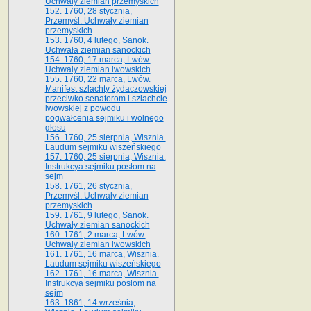
Uchwały ziemian przemyskich
152. 1760, 28 stycznia,
Przemyśl. Uchwały ziemian
przemyskich
153. 1760, 4 lutego, Sanok.
Uchwała ziemian sanockich
154. 1760, 17 marca, Lwów.
Uchwały ziemian lwowskich
155. 1760, 22 marca, Lwów.
Manifest szlachty żydaczowskiej
przeciwko senatorom i szlachcie
lwowskiej z po­wodu
pogwałcenia sejmiku i wolnego
głosu
156. 1760, 25 sierpnia, Wisznia.
Laudum sejmiku wiszeńskiego
157. 1760, 25 sierpnia, Wisznia.
Instrukcya sejmiku posłom na
sejm
158. 1761, 26 stycznia,
Przemyśl. Uchwały ziemian
przemyskich
159. 1761, 9 lutego, Sanok.
Uchwały ziemian sanockich
160. 1761, 2 marca, Lwów.
Uchwały ziemian lwowskich
161. 1761, 16 marca, Wisznia.
Laudum sejmiku wiszeńskiego
162. 1761, 16 marca, Wisznia.
Instrukcya sejmiku posłom na
sejm
163. 1861, 14 września,