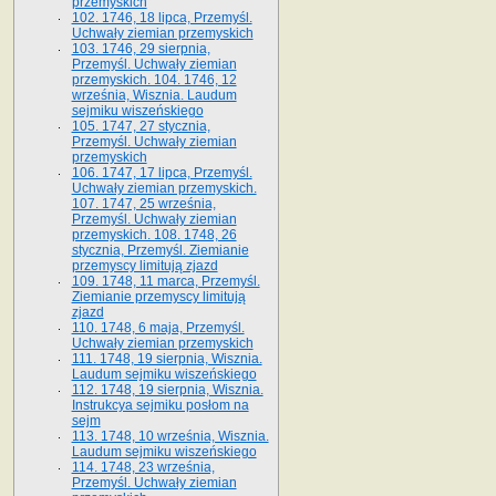
przemyskich
102. 1746, 18 lipca, Przemyśl.
Uchwały ziemian przemyskich
103. 1746, 29 sierpnia,
Przemyśl. Uchwały ziemian
przemyskich. 104. 1746, 12
września, Wisznia. Laudum
sejmiku wiszeńskiego
105. 1747, 27 stycznia,
Przemyśl. Uchwały ziemian
przemyskich
106. 1747, 17 lipca, Przemyśl.
Uchwały ziemian przemyskich.
107. 1747, 25 września,
Przemyśl. Uchwały ziemian
przemyskich. 108. 1748, 26
stycznia, Przemyśl. Ziemianie
przemyscy limitują zjazd
109. 1748, 11 marca, Przemyśl.
Ziemianie przemyscy limitują
zjazd
110. 1748, 6 maja, Przemyśl.
Uchwały ziemian przemyskich
111. 1748, 19 sierpnia, Wisznia.
Laudum sejmiku wiszeńskiego
112. 1748, 19 sierpnia, Wisznia.
Instrukcya sejmiku posłom na
sejm
113. 1748, 10 września, Wisznia.
Laudum sejmiku wiszeńskiego
114. 1748, 23 września,
Przemyśl. Uchwały ziemian