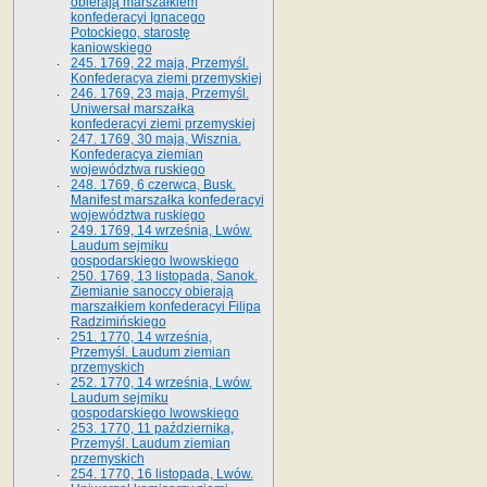
obierają marszałkiem
konfederacyi Ignacego
Potockiego, starostę
kaniowskiego
245. 1769, 22 maja, Przemyśl.
Konfederacya ziemi przemyskiej
246. 1769, 23 maja, Przemyśl.
Uniwersał marszałka
konfederacyi ziemi przemyskiej
247. 1769, 30 maja, Wisznia.
Konfederacya ziemian
województwa ruskiego
248. 1769, 6 czerwca, Busk.
Manifest marszałka konfederacyi
województwa ruskiego
249. 1769, 14 września, Lwów.
Laudum sejmiku
gospodarskiego lwowskiego
250. 1769, 13 listopada, Sanok.
Ziemianie sanoccy obierają
marszałkiem konfederacyi Filipa
Radzimińskiego
251. 1770, 14 września,
Przemyśl. Laudum ziemian
przemyskich
252. 1770, 14 września, Lwów.
Laudum sejmiku
gospodarskiego lwowskiego
253. 1770, 11 października,
Przemyśl. Laudum ziemian
przemyskich
254. 1770, 16 listopada, Lwów.