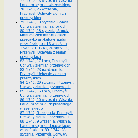
77. 1740, 13 września, Wisznia.
Laudum sejmiku wiszeńskiego
78. 1740, 26 września,
Przemyśl. Uchwały ziemian
przemyskich
79. 1741, 18 stycznia, Sanok.
Uchwały ziemian sanockich
80. 1741, 18 stycznia, Sanok.
Manifest ziemian sanockich
przeciwko artykułowi laudum
wiszeńskiego z 13 wrze­śnia
1740 r. 81. 1741, 30 stycznia,
Przemyśl. Uchwała ziemian
przemyskich
82. 1741, 17 lipca, Przemyśl.
Uchwały ziemian przemyskich
83. 1741, 23 października,
Przemyśl. Uchwały ziemian
przemyskich
84. 1742, 29 stycznia, Przemyśl.
Uchwały ziemian przemyskich
85. 1742, 16 lipca, Przemyśl.
Uchwały ziemian przemyskich.
86. 1742, 10 września, Wisznia.
Laudum sejmiku deputackiego
wiszeńskiego
87. 1742, 5 listopada, Przemyśl.
Uchwały ziemian przemyskich
88. 1743, 9 września, Wisznia.
Laudum sejmiku deputackiego
wiszeńskiego. 89. 1744, 28
stycznia, Przemyśl. Uchwały