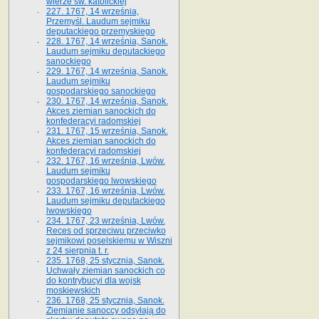
wierze św. ka­tolickiej
227. 1767, 14 września,
Przemyśl. Laudum sejmiku
deputackiego przemyskiego
228. 1767, 14 września, Sanok.
Laudum sejmiku deputackiego
sanockiego
229. 1767, 14 września, Sanok.
Laudum sejmiku
gospodarskiego sanockiego
230. 1767, 14 września, Sanok.
Akces ziemian sanockich do
konfederacyi radomskiej
231. 1767, 15 września, Sanok.
Akces ziemian sanockich do
konfederacyi radomskiej
232. 1767, 16 września, Lwów.
Laudum sejmiku
gospodarskiego lwowskiego
233. 1767, 16 września, Lwów.
Laudum sejmiku deputackiego
lwowskiego
234. 1767, 23 września, Lwów.
Reces od sprzeciwu przeciwko
sejmikowi poselskiemu w Wiszni
z 24 sierpnia t. r.
235. 1768, 25 stycznia, Sanok.
Uchwały ziemian sanockich co
do kontrybucyi dla wojsk
moskiewskich
236. 1768, 25 stycznia, Sanok.
Ziemianie sanoccy odsyłają do