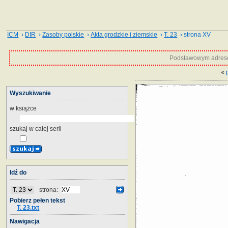
ICM
›
DIR
›
Zasoby polskie
›
Akta grodzkie i ziemskie
›
T. 23
› strona XV
Podstawowym adrese
«
Wyszukiwanie
w książce
szukaj w całej serii
Idź do
strona:
Pobierz pełen tekst
T. 23.txt
Nawigacja