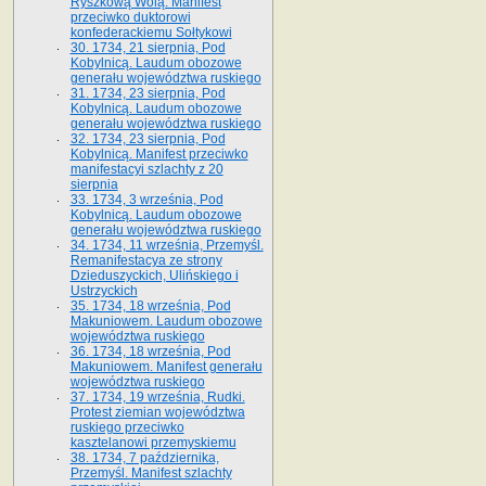
Ryszkową Wolą. Manifest
przeciwko duktorowi
konfederackiemu Sołtykowi
30. 1734, 21 sierpnia, Pod
Kobylnicą. Laudum obozowe
generału województwa ruskiego
31. 1734, 23 sierpnia, Pod
Kobylnicą. Laudum obozowe
generału województwa ruskiego
32. 1734, 23 sierpnia, Pod
Kobylnicą. Manifest przeciwko
manifestacyi szlachty z 20
sierpnia
33. 1734, 3 września, Pod
Kobylnicą. Laudum obozowe
generału województwa ruskiego
34. 1734, 11 września, Przemyśl.
Remanifestacya ze strony
Dzieduszyckich, Ulińskiego i
Ustrzyckich
35. 1734, 18 września, Pod
Makuniowem. Laudum obozowe
województwa ruskiego
36. 1734, 18 września, Pod
Makuniowem. Manifest generału
województwa ruskiego
37. 1734, 19 września, Rudki.
Protest ziemian województwa
ruskiego przeciwko
kasztelanowi przemyskiemu
38. 1734, 7 października,
Przemyśl. Manifest szlachty