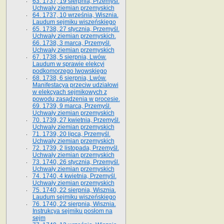
63. 1737, 19 sierpnia, Przemyśl.
Uchwały ziemian przemyskich
64. 1737, 10 września, Wisznia.
Laudum sejmiku wiszeńskiego
65. 1738, 27 stycznia, Przemyśl.
Uchwały ziemian przemyskich­­.
66. 1738, 3 marca, Przemyśl.
Uchwały ziemian przemyskich­
67. 1738, 5 sierpnia, Lwów.
Laudum w sprawie elekcyi
podkomorzego lwowskiego
68. 1738, 6 sierpnia, Lwów.
Manifestacya przeciw udziałowi
w elekcyach sejmikowych z
powodu zasądzenia w procesie.
69. 1739, 9 marca, Przemyśl.
Uchwały ziemian przemyskich
70. 1739, 27 kwietnia, Przemyśl.
Uchwały ziemian przemyskich
71. 1739, 20 lipca, Przemyśl.
Uchwały ziemian przemyskich
72. 1739, 2 listopada, Przemyśl.
Uchwały ziemian przemyskich
73. 1740, 26 stycznia, Przemyśl.
Uchwały ziemian przemyskich
74. 1740, 4 kwietnia, Przemyśl.
Uchwały ziemian przemyskich
75. 1740, 22 sierpnia, Wisznia.
Laudum sejmiku wiszeńskiego
76. 1740, 22 sierpnia, Wisznia.
Instrukcya sejmiku posłom na
sejm