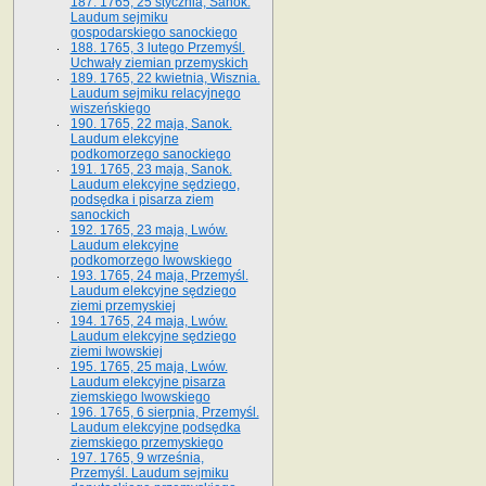
187. 1765, 25 stycznia, Sanok.
Laudum sejmiku
gospodarskiego sanockiego
188. 1765, 3 lutego Przemyśl.
Uchwały ziemian przemyskich
189. 1765, 22 kwietnia, Wisznia.
Laudum sejmiku relacyjnego
wiszeńskiego
190. 1765, 22 maja, Sanok.
Laudum elekcyjne
podkomorzego sanockiego
191. 1765, 23 maja, Sanok.
Laudum elekcyjne sędziego,
podsędka i pisarza ziem
sanockich
192. 1765, 23 maja, Lwów.
Laudum elekcyjne
podkomorzego lwowskiego
193. 1765, 24 maja, Przemyśl.
Laudum elekcyjne sędziego
ziemi przemyskiej
194. 1765, 24 maja, Lwów.
Laudum elekcyjne sędziego
ziemi lwowskiej
195. 1765, 25 maja, Lwów.
Laudum elekcyjne pisarza
ziemskiego lwowskiego
196. 1765, 6 sierpnia, Przemyśl.
Laudum elekcyjne podsędka
ziemskiego przemyskiego
197. 1765, 9 września,
Przemyśl. Laudum sejmiku