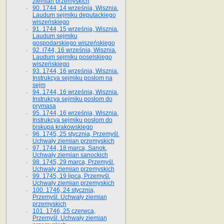
ziemian przemyskich
90. 1744, 14 września, Wisznia.
Laudum sejmiku deputackiego
wiszeńskiego
91. 1744, 15 września, Wisznia.
Laudum sejmiku
gospodarskiego wiszeńskiego
92. l744, 16 września, Wisznia.
Laudum sejmiku poselskiego
wiszeńskiego
93. 1744, 16 września, Wisznia.
Instrukcya sejmiku posłom na
sejm
94. 1744, 16 września, Wisznia.
Instrukcya sejmiku posłom do
prymasa
95. 1744, 16 września, Wisznia.
Instrukcya sejmiku posłom do
biskupa krakowskiego
96. 1745, 25 stycznia, Przemyśl.
Uchwały ziemian przemyskich
97. 1744, 18 marca, Sanok.
Uchwały ziemian sanockich
98. 1745, 29 marca, Przemyśl.
Uchwały ziemian przemyskich
99. 1745, 19 lipca, Przemyśl.
Uchwały ziemian przemyskich
100. 1746, 24 stycznia,
Przemyśl. Uchwały ziemian
przemyskich
101. 1746, 25 czerwca,
Przemyśl. Uchwały ziemian