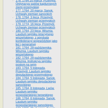
176. 1764 20 marca, Przemyśl.
Ordynacya sądów kapturowych
ziemi przemyskiej
177. 1764, 20 marca, Sanok.
Uchwały ziemian sanockich
178. 1764, 3 lipca, Przemyśl.
Uchwały ziemian przemyskich
179. 1774, 16 lipca, Przemyśl.
Uchwały ziemian przemyskich
180. 1764, 23 lipca, Wisznia.
Laudum sejmiku relacyjnego
wiszeńskiego, z aprobatą
konfederacyi wojewódzkiej jako
też i generalnej
181. 1764, 29 października,
Wisznia. Laudum sejmiku
wiszeńskiego
182. 1764, 29 października,
Wisznia. Instrukcya sejmiku
posłom na sejm
183. 1764, 5 listopada,
Przemyśl. Laudum sejmiku
deputackiego przemyskiego
184. 1764, 5 listopada, Sanok.
Laudum sejmiku deputackiego
sanockiego
185. 1764, 6 listopada, Lwów.
Laudum sejmiku
gospodarskiego lwowskiego
186. 1764, 6 listopada, Sanok.
Laudum sejmiku
gospodarskiego sanockiego.