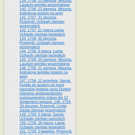
139. 1756, 23 sierpnia, Wisznia.
Laudum sejmiku wiszeńskiego
140. 1756, 23 sierpnia, Wisznia.
Instrukcya posłom na sejm
141. 1757, 31 stycznia,
Przemyśl. Uchwały ziemian
przemyskich
142. 1757, 21 marca Lwów.
Uchwały ziemian lwowskich
143. 1758, 30 stycznia,
Przemyśl. Uchwały ziemian
przemyskich
144. 1758, 6 marca, Lwów.
Uchwały ziemian lwowskich
145. 1758, 20 sierpnia, Wisznia.
Laudum sejmiku wiszeńskiego
146. 1758, 21 sierpnia, Wisznia.
Instrukcya sejmiku posłom na
sejm
147. 1758, 12 września, Sanok.
Punkta do laudum od ziemi
sanockiej podane anno Domini
milesimo septingentesimo
quinquagesimo octavo die 12
Septembris spisane. 148. 1759,
29 stycznia, Przemyśl. Limita
zjazdu ziemian przemyskich
149. 1759, 5 lutego, Sanok.
Uchwały ziemian sanockich
150. 1759, 26 marca, Lwów.
Uchwały ziemian lwowskich
151. 1759, 2 kwietnia, Przemyśl.