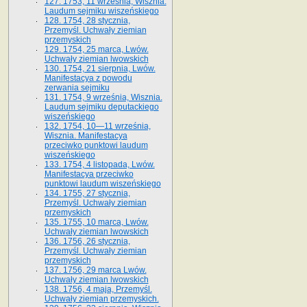
127. 1753, 11 września, Wisznia.
Laudum sejmiku wiszeńskiego
128. 1754, 28 stycznia,
Przemyśl. Uchwały ziemian
przemyskich
129. 1754, 25 marca, Lwów.
Uchwały ziemian lwowskich
130. 1754, 21 sierpnia, Lwów.
Manifestacya z powodu
zerwania sejmiku
131. 1754, 9 września, Wisznia.
Laudum sejmiku deputackiego
wiszeńskiego
132. 1754, 10—11 września,
Wisznia. Manifestacya
przeciwko punktowi laudum
wiszeńskiego
133. 1754, 4 listopada, Lwów.
Manifestacya przeciwko
punktowi laudum wiszeńskiego
134. 1755, 27 stycznia,
Przemyśl. Uchwały ziemian
przemyskich
135. 1755, 10 marca, Lwów.
Uchwały ziemian lwowskich
136. 1756, 26 stycznia,
Przemyśl. Uchwały ziemian
przemyskich
137. 1756, 29 marca Lwów.
Uchwały ziemian lwowskich
138. 1756, 4 maja, Przemyśl.
Uchwały ziemian przemyskich.