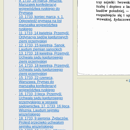
9. 1733, 26 marca, Wisznia.
Marszałek konfederacyi
województwa ruskiego do
Prymasa
10. 1733, koniec marca, s. 1.
Odpowiedź prymasa na list
marszałka województwa
ruskiego
11. 1733, 14 kwietnia, Przemyśl.
Ordynacya sądów kapturowych
ziemi przemyskiej
12. 1733, 15 kwietnia, Sanok.
Laudum ziemian sanockich
13. 1733, 18 kwietnia, Przemyśl.
Uchwała sądu kapturowego
ziemi przemyskiej
14. 1733, 18 kwietnia, Przemyśl.
Uchwała sądu kapturowego
ziemi przemyskiej
15. 1733, 22 czerwca,
«
Warszawa. Prymas do
marszałka konfederacyi
województwa ruskiego
16. 1733, 3 lipca, Przemyśl.
Uchwała sądu kapturowego
przemyskiego w sprawie
sądownictwa. 17. 1733, 16 lipca,
Wisznia. Laudum sejmiku
wiszeńskiego
18. 1733, 9 sierpnia, Żydaczów.
Protest przeciwko uchwałom
sejmiku wiszeńskiego