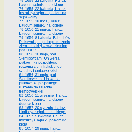
75. 1655, 22 kwietnia, Halicz.
Laudum sejmiku halickiego
76. 1655, 22 kwietnia, Halicz.
Instrukcya sejmiku posłom na
sejm walny
77. 1655, 28 lipca, Halicz.
Laudum sejmiku halickiego
78. 1656, 21 marca, Halicz.
Laudum sejmiku halickiego
79. 1656, 8 kwietnia, Babuchów.
Pułkownik pospolitego ruszenia
ziemi halickiej wzywa ziemian
pod Halicz
80. 1656, 26 maja, pod
Siemikowcami. Uniwersał
pułkownika pospolitego
ruszenia ziemi halickiej do
szlachty trembowelskiej
81. 1656, 31 maja, pod
Siemikowcami. Uniwersał
pułkownika pospolitego
ruszenia do szlachty
trembowelskiej
82. 1656, 11 września, Halicz.
Laudum sejmiku halickiego
deputackiego
83. 1657, 20 stycznia, Halicz.
Limitacya sejmiku halickiego.
84. 1657, 5 kwietnia, Halicz.
Instrukcya sejmiku posłom do
króla
85. 1657, 29 maja, Halicz.