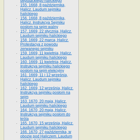
deputackiego halickiego
155. 1668, 8 października,
Halicz. Laudum sejmiku
halickiego
156. 1668, 8 października,
Halicz. Instrukcya Sejmiku
posłom na sejm walny
157. 1669, 22 stycznia, Halicz.
Laudum sejmiku halickiego
158. 1669, 22 marca, Halicz.
Protestacya z powodu
zerwanego sejmiku
159. 1669, 11 kwietnia, Halicz.
Laudum sejmiku halickiego
160. 1669, 11 kwietnia, Halicz.
Instrukcya sejmiku halickiego
posłom na sejm elekcyjny
161. 1669, 11 i 12 września,
Halicz. Laudum sejmiku
halickiego
162. 1669, 12 września, Halicz.
Instrukcya sejmiku posłom na
sejm
163. 1670, 20 maja, Halicz.
Laudum sejmiku halickiego
164. 1670, 20 maja, Halicz.
Instrukcya sejmiku posłom do
króla
165. 1670, 15 września, Halicz.
Laudum sejmiku halickiego
166. 1670, 27 października, w
obozie pod Haliczem. Laudum