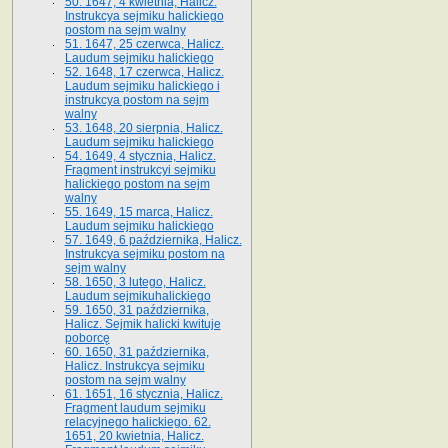
50. 1647, 4 kwietnia, Halicz.
Instrukcya sejmiku halickiego
postom na sejm walny
51. 1647, 25 czerwca, Halicz.
Laudum sejmiku halickiego
52. 1648, 17 czerwca, Halicz.
Laudum sejmiku halickiego i
instrukcya postom na sejm
walny
53. 1648, 20 sierpnia, Halicz.
Laudum sejmiku halickiego
54. 1649, 4 stycznia, Halicz.
Fragment instrukcyi sejmiku
halickiego postom na sejm
walny
55. 1649, 15 marca, Halicz.
Laudum sejmiku halickiego
57. 1649, 6 października, Halicz.
Instrukcya sejmiku postom na
sejm walny
58. 1650, 3 lutego, Halicz.
Laudum sejmikuhalickiego
59. 1650, 31 października,
Halicz. Sejmik halicki kwituje
poborcę
60. 1650, 31 października,
Halicz. Instrukcya sejmiku
postom na sejm walny
61. 1651, 16 stycznia, Halicz.
Fragment laudum sejmiku
relacyjnego halickiego. 62.
1651, 20 kwietnia, Halicz.