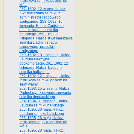
Instrukcya sejmiku posłom do
króla
257. 1692, 12 marca, Halicz.
Kwit marszałka sejmiku z
administracyi czopowego i
szelężnego. 258. 1692, 16
września, Halicz. Zapiska o
oblacie laudum sejmiku
halickiego. 259. 1692, 3
listopada, Halicz. Kwit marszałka
sejmiku z administracyi
czopowego, prasołki i
szelężnego
260. 1692, 10 listopada, Halicz.
Laudum elekcyjne
podkomorzego. 261. 1692, 12
listopada, Halicz. Laudum
sejmiku halickiego
262. 1692, 12 listopada, Halicz.
Instrukcya sejmiku posłom na
sejm walny
263. 1693, 15 września, Halicz.
Protestacya z powodu zerwania
sejmiku deputackiego
264. 1694, 3 listopada, Halicz.
Laudum sejmiku halickiego
265. 1695, 26 maja, Halicz.
Laudum sejmiku halickiego
266. 1695, 26 maja, Halicz.
Instrukcya sejmiku posłom do
króla
267. 1695, 28 maja, Halicz.