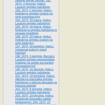
zwołuje sejmik ziemski. 192.
1674, 2 stycznia, Halicz.
Laudum sejmiku halickiego
193. 1674, 2 stycznia, Halicz.
Instrukcya sejmiku posłom na
sejm konwokacyjny
194. 1674, 29 marca, Halicz.
Laudum sejmiku halickiego
195. 1674, 29 marca, Halicz.
Deklaracya sejmiku halickiego w
sprawie podatków
196. 1674, 29 marca, Halicz.
Instrukcya sejmiku posłom na
sejm elekcyjny
197. 1674, 20 kwietnia, Halicz.
Uniwersał poborcy ziemi
halickiej
198. 1674, 3 sierpnia, Buczacz.
Laudum ziemian województwa
ruskiego na zamku buczackim
zgromadzonych
199. 1674, 16 sierpnia, Halicz.
Laudum sejmiku halickiego
201. 1674, 10 września, Halicz.
Attestacya marszałka sejmiku
halickiego o obiorze deputata na
trybunał lubelski
202. 1675, 9 stycznia, Halicz.
Laudum sejmiku halickiego
203. 1675, 19 stycznia, Halicz.
Uniwersał marszałka sądów
kapturowych. 204. 1675, 23