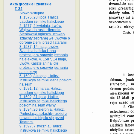
Akta grodzkie i ziemskie
T. 24
Słowo wstępne
1. 1575, 28 lipca, Halicz.
Laudum sejmiku halickiego
2. 1577, 2 kwietnia, Lwów.
Wojewoda ruski Hieronim
Sieniawski ogłasza uchwały
szlachty zebranej we Lwowie o
obronie ziemi przed Tatarami
3. 1587, 14 maja, Lwów.
Szlachta halicka i inna
protestuje w sprawie jechania
na elekcyę. 4. 1587, 14 maja,
Lwów. Kasztelan halicki
protestuje w sprawie jechania
na elekcyę
5. 1590, 8 lutego, Halicz.
Instrukcya sejmiku dana posłom
na sejm
6. 1591, 12 marca, Halicz.
Laudum sejmiku halickiego
7. 1592, 31 lipca, Halicz.
Instrukcya sejmiku halickiego
posłom na sejm walny
8. 1594, 26 sierpnia, Halicz.
Protestacya szlachty ruskiej z
powodu cofnięcia się przed
Tatarami
9. 1597, 7 stycznia, Halicz.
Instrukcya sejmiku halickiego