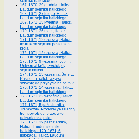
sejmiku halickiego
167. 1670, 29 grudnia, Halicz.
Laudum sejmiku halickiego
168. 1671, 27 lutego, Halicz.
Laudum sejmiku halickiego
169. 1671, 15 kwietnia, Halicz.
Laudum sejmiku halickiego
170. 1671, 26 maja, Halicz.
Laudum sejmiku halickiego
171. 1671, 12 czerwca, Halicz.
Instrukcya sejmiku posłom do
króla
172. 1671, 12 czerwca, Halicz.
Laudum sejmiku halickiego
173. 1671, 9 września, Lublin.
Uniwersał króla, zwołujący
sejmik halicki
174. 1671, 13 września, Świerz.
Kasztelan halicki wzywa
szlachtę do przybycia na sejmik.
175. 1671, 14 września, Halicz.
Laudum sejmiku halickiego
176. 1671, 22 września, Halicz.
Laudum sejmiku halickiego
177. 1671, 5 października,
Trembowla. Protestacya szlachty
trembowelskiej przeciwko
uchwałom sejmiku
178. 1671, 29 października,
Halicz. Laudum sejmiku
halickiego. 179. 1671, 6
listopada, Halicz. Laudum