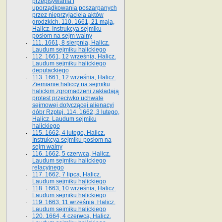
przepisywania i
uporządkowania poszarpanych
przez nieprzyjaciela aktów
grodzkich. 110. 1661, 21 maja,
Halicz. Instrukcya sejmiku
posłom na sejm walny
111. 1661, 8 sierpnia, Halicz.
Laudum sejmiku halickiego
112. 1661, 12 września, Halicz.
Laudum sejmiku halickiego
deputackiego
113. 1661, 12 września, Halicz.
Ziemianie haliccy na sejmiku
halickim zgromadzeni zakładają
protest przeciwko uchwale
sejmowej dotyczącej alienacyi
dóbr Rzptej. 114. 1662, 3 lutego,
Halicz. Laudum sejmiku
halickiego
115. 1662, 4 lutego, Halicz.
Instrukcya sejmiku posłom na
sejm walny
116. 1662, 5 czerwca, Halicz.
Laudum sejmiku halickiego
relacyjnego
117. 1662, 7 lipca, Halicz.
Laudum sejmiku halickiego
118. 1663, 10 września, Halicz.
Laudum sejmiku halickiego
119. 1663, 11 września, Halicz.
Laudum sejmiku halickiego
120. 1664, 4 czerwca, Halicz.