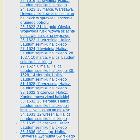
22. 1619, 11 kwietnia, Halicz.
Laudum sejmiku halickiego
24. 1623, 13 marca, Warszawa.
Uniwersał królewski do ziemian
halickich w sprawie uiszczenia
drugiego poboru
25. 1623, 31 sierpnia, Olesko.
Wojewoda ruski wzywa szlachtę
do stawienia się na wyprawę.
26. 1623, 11 września, Halicz.
Laudum sejmiku halickiego
27. 1624, 1 kwietnia, Halicz.
Laudum sejmiku halickiego. 28.
1627, 10 marca, Halicz. Laudum
sejmiku halickiego
29. 1627, 6 maja, Halicz.
Laudum sejmiku halickiego. 30.
1628, 14 sierpnia, Halicz.
Laudum sejmiku halickiego
31. 1628, 11 września, Halicz.
Laudum sejmiku halickiego
32. 1632, 3 czerwca, Halicz.
Konfederacya ziemi halickiej
33. 1632, 23 sierpnia, Halicz.
Laudum sejmiku halickiego i
instrukcya posłom na elekcyę
34. 1633, 12 września, Halicz.
Laudum sejmiku halickiego
35. 1635, 25 czerwca, Halicz.
Laudum sejmiku halickiego
36. 1636, 10 lutego, Halicz.
Uniwersał Zygmunta Świrskiego