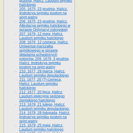
grudnia, Halicz. Laudum sejmiku
halickiego
205. 1675, 23 grudnia, Halicz.
Instrukcya sejmiku posłom na
sejm walny
206. 1675, 23 grudnia, Halicz.
Attestacya sejmiku halickiego w
sprawie Ordynacyi ostrogskiej
207. 1676, 12 maja, Halicz.
Laudum sejmiku halickiego
208. 1676, 12 czerwca, Halicz.
Uniwersał marszałka
sejmikowego w sprawie
składania uchwalonych
poborów. 209. 1676, 3 grudnia,
Halicz. Instrukcya sejmiku
posłom na sejm walny
210. 1677, 29 marca, Halicz.
Laudum sejmiku deputackiego
211. 1677, 20 (?) czerwca,
Halicz. Laudum sejmiku
halickiego
212. 1677, 20 lipca, Halicz.
Laudum elekcyjne sędziego
ziemskiego halickiego
213. 1678, 21 lutego, Halicz.
Laudum sejmiku deputackiego.
214. 1678, 28 listopada, Halicz.
Instrukcya sejmiku posłom na
sejm walny
215. 1679, 25 maja, Halicz.
Laudum sejmiku halickiego