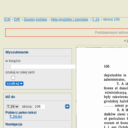
ICM
›
DIR
›
Zasoby polskie
›
Akta grodzkie i ziemskie
›
T. 24
› strona 106
Podstawowym adrese
«
Wyszukiwanie
w książce
szukaj w całej serii
Idź do
strona:
Pobierz pełen tekst
T. 24.txt
Nawigacja