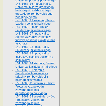
Uniwersał poborcy podymnego.
145. 1668, 16 marca, Halicz.
Uniwersał pisarza grodzkiego
halickiego i podstarościego
grodzkiego trembowelskiego,
zwołujący sejmik
146. 1668, 19 kwietnia, Halicz.
Laudum sejmiku halickiego
147. 1668, 9 maja, Halicz.
Laudum sejmiku halickiego
148. 1668, 27 lipca, Halicz.
Sejmik wyznacza zapłatę za
funkcyę poselską i wydaje inne
asygnaty
149. 1668, 28 lipca, Halicz.
Laudum sejmiku halickiego
150. 1668, 29 lipca, Halicz.
Instrukcya sejmiku posłom na
sejm walny
151. 1668, 14 sierpnia, Świerz.
Uniwersał kasztelana halickiego
152. 1668, 31 sierpnia,
Trembowla. Manifestacya
szlachty trembowelskiej z
powodu okazowania
153. 1668, 11 września, Halicz.
Protestacya z powodu
zerwanego sejmiku
deputackiego halickiego
154. 1668, 28 września, Lwów.
Protestacya z powodu
zerwanego sejmiku