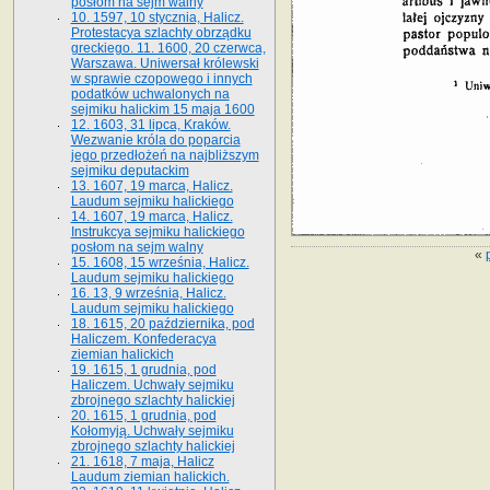
posłom na sejm walny
10. 1597, 10 stycznia, Halicz.
Protestacya szlachty obrządku
greckiego. 11. 1600, 20 czerwca,
Warszawa. Uniwersał królewski
w sprawie czopowego i innych
podatków uchwalonych na
sejmiku halickim 15 maja 1600
12. 1603, 31 lipca, Kraków.
Wezwanie króla do poparcia
jego przedłożeń na najbliższym
sejmiku deputackim
13. 1607, 19 marca, Halicz.
Laudum sejmiku halickiego
14. 1607, 19 marca, Halicz.
Instrukcya sejmiku halickiego
posłom na sejm walny
«
15. 1608, 15 września, Halicz.
Laudum sejmiku halickiego
16. 13, 9 września, Halicz.
Laudum sejmiku halickiego
18. 1615, 20 października, pod
Haliczem. Konfederacya
ziemian halickich
19. 1615, 1 grudnia, pod
Haliczem. Uchwały sejmiku
zbrojnego szlachty halickiej
20. 1615, 1 grudnia, pod
Kołomyją. Uchwały sejmiku
zbrojnego szlachty halickiej
21. 1618, 7 maja, Halicz
Laudum ziemian halickich.