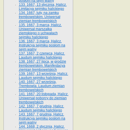
posłom na sejm walny
133. 1667, 13 stycznia, Halicz.
Limitacya sejmiku halickiego
134. 1667, luty, na zamku
trembowelskim. Uniwersał
ziemian trembowelskich
135. 1667, 3 marca, Halicz.
Uniwersał marszałka
ziemskiego o uchwałach
sejmiku halickiego
136. 1667, 3 marca, Halicz.
Instrukcya sejmiku posłom na
sejm walny
137. 1667, 2 czerwca, Halicz.
Laudum sejmiku halickiego
138. 1667, 27 lipca, w grodzie
trembowelskim. Manifestacya
ziemian trembowelskich
139. 1667, 13 września, Halicz.
Laudum sejmiku halickiego
140. 1667, 27 września,
Trembowla. Laudum ziemian
trembowelskich
141. 1667, 20 listopada, Halicz.
Uniwersał poborcy do ziemian
trembowelskich
142. 1667, 7 grudnia, Halicz.
Laudum sejmiku halickiego
143. 1667, 7 grudnia, Halicz.
Instrukcya sejmiku posłom na
sejm walny
144. 1668, 2 stycznia, Halicz.