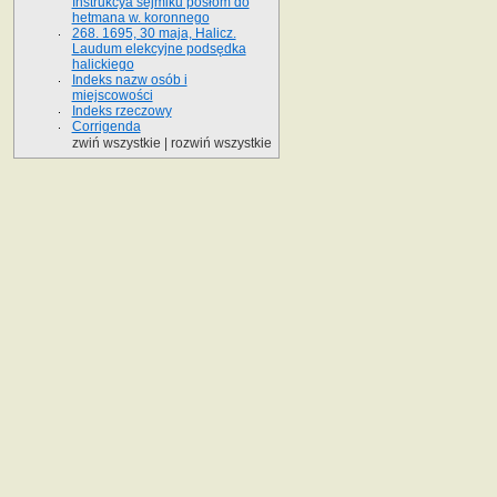
Instrukcya sejmiku posłom do
hetmana w. koronnego
268. 1695, 30 maja, Halicz.
Laudum elekcyjne podsędka
halickiego
Indeks nazw osób i
miejscowości
Indeks rzeczowy
Corrigenda
zwiń wszystkie
|
rozwiń wszystkie