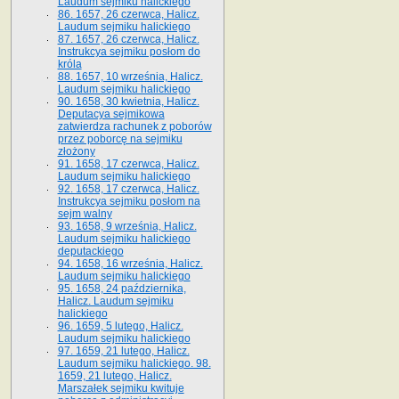
Laudum sejmiku halickiego
86. 1657, 26 czerwca, Halicz.
Laudum sejmiku halickiego
87. 1657, 26 czerwca, Halicz.
Instrukcya sejmiku posłom do
króla
88. 1657, 10 września, Halicz.
Laudum sejmiku halickiego
90. 1658, 30 kwietnia, Halicz.
Deputacya sejmikowa
zatwierdza rachunek z poborów
przez poborcę na sejmiku
złożony
91. 1658, 17 czerwca, Halicz.
Laudum sejmiku halickiego
92. 1658, 17 czerwca, Halicz.
Instrukcya sejmiku posłom na
sejm walny
93. 1658, 9 września, Halicz.
Laudum sejmiku halickiego
deputackiego
94. 1658, 16 września, Halicz.
Laudum sejmiku halickiego
95. 1658, 24 października,
Halicz. Laudum sejmiku
halickiego
96. 1659, 5 lutego, Halicz.
Laudum sejmiku halickiego
97. 1659, 21 lutego, Halicz.
Laudum sejmiku halickiego. 98.
1659, 21 lutego, Halicz.
Marszałek sejmiku kwituje