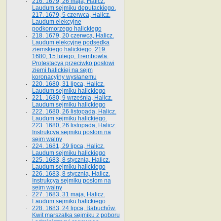
216. 1679, 26 maja, Halicz.
Laudum sejmiku deputackiego.
217. 1679, 5 czerwca, Halicz.
Laudum elekcyjne
podkomorzego halickiego
218. 1679, 20 czerwca, Halicz.
Laudum elekcyjne podsędka
ziemskiego halickiego. 219.
1680, 15 lutego, Trembowla.
Protestacya przeciwko posłowi
ziemi halickiej na sejm
koronacyjny wysłanemu
220. 1680, 31 lipca, Halicz.
Laudum sejmiku halickiego
221. 1680, 9 września, Halicz.
Laudum sejmiku halickiego
222. 1680, 26 listopada, Halicz.
Laudum sejmiku halickiego.
223. 1680, 26 listopada, Halicz.
Instrukcya sejmiku posłom na
sejm walny
224. 1681, 29 lipca, Halicz.
Laudum sejmiku halickiego
225. 1683, 8 stycznia, Halicz.
Laudum sejmiku halickiego
226. 1683, 8 stycznia, Halicz.
Instrukcya sejmiku posłom na
sejm walny
227. 1683, 31 maja, Halicz.
Laudum sejmiku halickiego
228. 1683, 24 lipca, Babuchów.
Kwit marszałka sejmiku z poboru