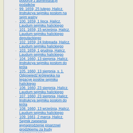
poborcę z administracyi
podatków
99. 1659, 25 lutego, Halicz.
Instrukcya sejmiku posłom na
sejm walny
100. 1659, 1 lipca, Halicz.
Laudum sejmiku halickiego
101. 1659, 15 września, Halicz.
Laudum sejmiku halickiego
deputackiego
102. 1659, 24 listopada, Halicz.
Laudum sejmiku halickiego
103. 1659, 1 grudnia, Halicz.
Laudum sejmiku halickiego
104. 1660, 13 sierpnia, Halicz.
Instrukcya sejmiku posłom do
króla
105. 1660, 13 sierpnia, s. 1.
Odpowiedź królewska na
legacyę posłów sejmiku
halickiego
106. 1660, 23 sierpnia, Halicz.
Laudum sejmiku halickiego
107. 1660, 23 sierpnia, Halicz.
Instrukcya sejmiku posłom do
króla
108. 1660, 13 września, Halicz.
Laudum sejmiku halickiego
109. 1661, 2 marca, Halicz.
Sejmik zapewnia
wynagrodzenie pisarzowi
grodzkiemu za trudy