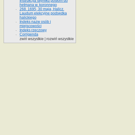
Instrukcya sejmiku posłom do
hetmana w. koronnego
268. 1695, 30 maja, Halicz.
Laudum elekcyjne podsędka
halickiego
Indeks nazw osób i
miejscowości
Indeks rzeczowy
Corrigenda
zwiń wszystkie
|
rozwiń wszystkie