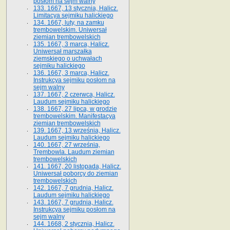
posłom na sejm walny
133. 1667, 13 stycznia, Halicz.
Limitacya sejmiku halickiego
134. 1667, luty, na zamku
trembowelskim. Uniwersał
ziemian trembowelskich
135. 1667, 3 marca, Halicz.
Uniwersał marszałka
ziemskiego o uchwałach
sejmiku halickiego
136. 1667, 3 marca, Halicz.
Instrukcya sejmiku posłom na
sejm walny
137. 1667, 2 czerwca, Halicz.
Laudum sejmiku halickiego
138. 1667, 27 lipca, w grodzie
trembowelskim. Manifestacya
ziemian trembowelskich
139. 1667, 13 września, Halicz.
Laudum sejmiku halickiego
140. 1667, 27 września,
Trembowla. Laudum ziemian
trembowelskich
141. 1667, 20 listopada, Halicz.
Uniwersał poborcy do ziemian
trembowelskich
142. 1667, 7 grudnia, Halicz.
Laudum sejmiku halickiego
143. 1667, 7 grudnia, Halicz.
Instrukcya sejmiku posłom na
sejm walny
144. 1668, 2 stycznia, Halicz.