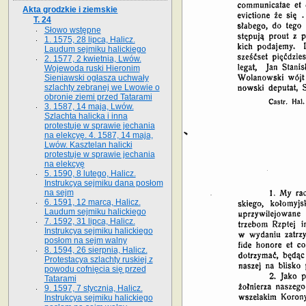
Akta grodzkie i ziemskie
T. 24
Słowo wstępne
1. 1575, 28 lipca, Halicz.
Laudum sejmiku halickiego
2. 1577, 2 kwietnia, Lwów.
Wojewoda ruski Hieronim
Sieniawski ogłasza uchwały
szlachty zebranej we Lwowie o
obronie ziemi przed Tatarami
3. 1587, 14 maja, Lwów.
Szlachta halicka i inna
protestuje w sprawie jechania
na elekcyę. 4. 1587, 14 maja,
Lwów. Kasztelan halicki
protestuje w sprawie jechania
na elekcyę
5. 1590, 8 lutego, Halicz.
Instrukcya sejmiku dana posłom
na sejm
6. 1591, 12 marca, Halicz.
Laudum sejmiku halickiego
7. 1592, 31 lipca, Halicz.
Instrukcya sejmiku halickiego
posłom na sejm walny
8. 1594, 26 sierpnia, Halicz.
Protestacya szlachty ruskiej z
powodu cofnięcia się przed
Tatarami
9. 1597, 7 stycznia, Halicz.
Instrukcya sejmiku halickiego