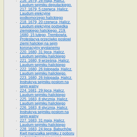
216. 1679, 26 maja, Halicz.
Laudum sejmiku deputackiego.
217. 1679, 5 czerwca, Halicz.
Laudum elekcyjne
podkomorzego halickiego
218. 1679, 20 czerwca, Halicz.
Laudum elekcyjne podsędka
ziemskiego halickiego. 219.
1680, 15 lutego, Trembowla.
Protestacya przeciwko posłowi
ziemi halickiej na sejm
koronacyjny wysłanemu
220. 1680, 31 lipca, Halicz.
Laudum sejmiku halickiego
221. 1680, 9 września, Halicz.
Laudum sejmiku halickiego
222. 1680, 26 listopada, Halicz.
Laudum sejmiku halickiego.
223. 1680, 26 listopada, Halicz.
Instrukcya sejmiku posłom na
sejm walny
224. 1681, 29 lipca, Halicz.
Laudum sejmiku halickiego
225. 1683, 8 stycznia, Halicz.
Laudum sejmiku halickiego
226. 1683, 8 stycznia, Halicz.
Instrukcya sejmiku posłom na
sejm walny
227. 1683, 31 maja, Halicz.
Laudum sejmiku halickiego
228. 1683, 24 lipca, Babuchów.
Kwit marszałka sejmiku z poboru