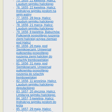
75. 1655, 22 kwietnia, Halicz.
Laudum sejmiku halickiego
76. 1655, 22 kwietnia, Halicz.
Instrukcya sejmiku posłom na
sejm walny
77. 1655, 28 lipca, Halicz.
Laudum sejmiku halickiego
78. 1656, 21 marca, Halicz.
Laudum sejmiku halickiego
79. 1656, 8 kwietnia, Babuchów.
Pułkownik pospolitego ruszenia
ziemi halickiej wzywa ziemian
pod Halicz
80. 1656, 26 maja, pod
Siemikowcami. Uniwersał
pułkownika pospolitego
ruszenia ziemi halickiej do
szlachty trembowelskiej
81. 1656, 31 maja, pod
Siemikowcami. Uniwersał
pułkownika pospolitego
ruszenia do szlachty
trembowelskiej
82. 1656, 11 września, Halicz.
Laudum sejmiku halickiego
deputackiego
83. 1657, 20 stycznia, Halicz.
Limitacya sejmiku halickiego.
84. 1657, 5 kwietnia, Halicz.
Instrukcya sejmiku posłom do
króla
85. 1657, 29 maja, Halicz.