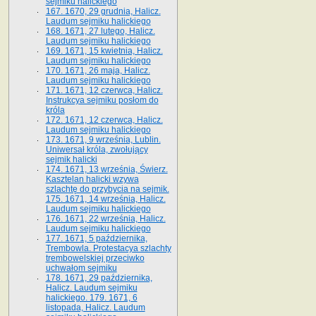
sejmiku halickiego
167. 1670, 29 grudnia, Halicz.
Laudum sejmiku halickiego
168. 1671, 27 lutego, Halicz.
Laudum sejmiku halickiego
169. 1671, 15 kwietnia, Halicz.
Laudum sejmiku halickiego
170. 1671, 26 maja, Halicz.
Laudum sejmiku halickiego
171. 1671, 12 czerwca, Halicz.
Instrukcya sejmiku posłom do
króla
172. 1671, 12 czerwca, Halicz.
Laudum sejmiku halickiego
173. 1671, 9 września, Lublin.
Uniwersał króla, zwołujący
sejmik halicki
174. 1671, 13 września, Świerz.
Kasztelan halicki wzywa
szlachtę do przybycia na sejmik.
175. 1671, 14 września, Halicz.
Laudum sejmiku halickiego
176. 1671, 22 września, Halicz.
Laudum sejmiku halickiego
177. 1671, 5 października,
Trembowla. Protestacya szlachty
trembowelskiej przeciwko
uchwałom sejmiku
178. 1671, 29 października,
Halicz. Laudum sejmiku
halickiego. 179. 1671, 6
listopada, Halicz. Laudum