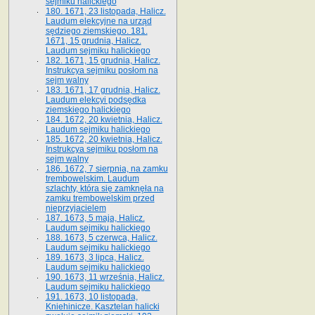
sejmiku halickiego
180. 1671, 23 listopada, Halicz.
Laudum elekcyjne na urząd
sędziego ziemskiego. 181.
1671, 15 grudnia, Halicz.
Laudum sejmiku halickiego
182. 1671, 15 grudnia, Halicz.
Instrukcya sejmiku posłom na
sejm walny
183. 1671, 17 grudnia, Halicz.
Laudum elekcyi podsędka
ziemskiego halickiego
184. 1672, 20 kwietnia, Halicz.
Laudum sejmiku halickiego
185. 1672, 20 kwietnia, Halicz.
Instrukcya sejmiku posłom na
sejm walny
186. 1672, 7 sierpnia, na zamku
trembowelskim. Laudum
szlachty, która się zamknęła na
zamku trembowelskim przed
nieprzyjacielem
187. 1673, 5 maja, Halicz.
Laudum sejmiku halickiego
188. 1673, 5 czerwca, Halicz.
Laudum sejmiku halickiego
189. 1673, 3 lipca, Halicz.
Laudum sejmiku halickiego
190. 1673, 11 września, Halicz.
Laudum sejmiku halickiego
191. 1673, 10 listopada,
Kniehinicze. Kasztelan halicki