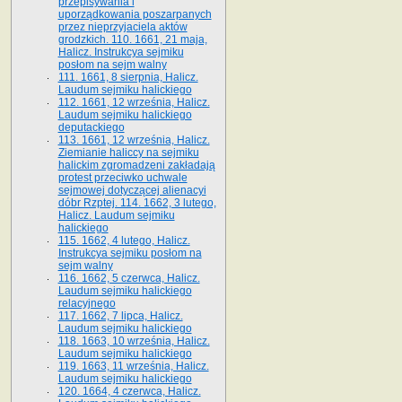
przepisywania i
uporządkowania poszarpanych
przez nieprzyjaciela aktów
grodzkich. 110. 1661, 21 maja,
Halicz. Instrukcya sejmiku
posłom na sejm walny
111. 1661, 8 sierpnia, Halicz.
Laudum sejmiku halickiego
112. 1661, 12 września, Halicz.
Laudum sejmiku halickiego
deputackiego
113. 1661, 12 września, Halicz.
Ziemianie haliccy na sejmiku
halickim zgromadzeni zakładają
protest przeciwko uchwale
sejmowej dotyczącej alienacyi
dóbr Rzptej. 114. 1662, 3 lutego,
Halicz. Laudum sejmiku
halickiego
115. 1662, 4 lutego, Halicz.
Instrukcya sejmiku posłom na
sejm walny
116. 1662, 5 czerwca, Halicz.
Laudum sejmiku halickiego
relacyjnego
117. 1662, 7 lipca, Halicz.
Laudum sejmiku halickiego
118. 1663, 10 września, Halicz.
Laudum sejmiku halickiego
119. 1663, 11 września, Halicz.
Laudum sejmiku halickiego
120. 1664, 4 czerwca, Halicz.