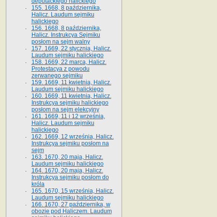
deputackiego halickiego
155. 1668, 8 października,
Halicz. Laudum sejmiku
halickiego
156. 1668, 8 października,
Halicz. Instrukcya Sejmiku
posłom na sejm walny
157. 1669, 22 stycznia, Halicz.
Laudum sejmiku halickiego
158. 1669, 22 marca, Halicz.
Protestacya z powodu
zerwanego sejmiku
159. 1669, 11 kwietnia, Halicz.
Laudum sejmiku halickiego
160. 1669, 11 kwietnia, Halicz.
Instrukcya sejmiku halickiego
posłom na sejm elekcyjny
161. 1669, 11 i 12 września,
Halicz. Laudum sejmiku
halickiego
162. 1669, 12 września, Halicz.
Instrukcya sejmiku posłom na
sejm
163. 1670, 20 maja, Halicz.
Laudum sejmiku halickiego
164. 1670, 20 maja, Halicz.
Instrukcya sejmiku posłom do
króla
165. 1670, 15 września, Halicz.
Laudum sejmiku halickiego
166. 1670, 27 października, w
obozie pod Haliczem. Laudum