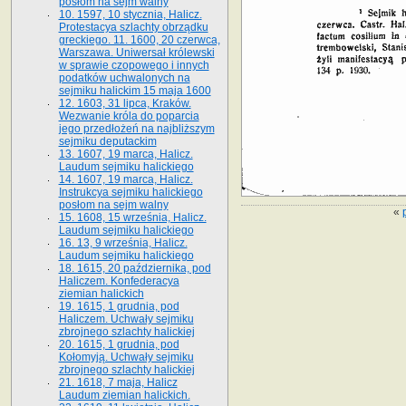
posłom na sejm walny
10. 1597, 10 stycznia, Halicz.
Protestacya szlachty obrządku
greckiego. 11. 1600, 20 czerwca,
Warszawa. Uniwersał królewski
w sprawie czopowego i innych
podatków uchwalonych na
sejmiku halickim 15 maja 1600
12. 1603, 31 lipca, Kraków.
Wezwanie króla do poparcia
jego przedłożeń na najbliższym
sejmiku deputackim
13. 1607, 19 marca, Halicz.
Laudum sejmiku halickiego
14. 1607, 19 marca, Halicz.
Instrukcya sejmiku halickiego
posłom na sejm walny
«
15. 1608, 15 września, Halicz.
Laudum sejmiku halickiego
16. 13, 9 września, Halicz.
Laudum sejmiku halickiego
18. 1615, 20 października, pod
Haliczem. Konfederacya
ziemian halickich
19. 1615, 1 grudnia, pod
Haliczem. Uchwały sejmiku
zbrojnego szlachty halickiej
20. 1615, 1 grudnia, pod
Kołomyją. Uchwały sejmiku
zbrojnego szlachty halickiej
21. 1618, 7 maja, Halicz
Laudum ziemian halickich.