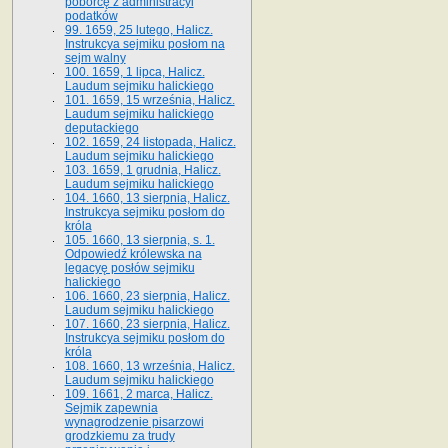
poborcę z administracyi
podatków
99. 1659, 25 lutego, Halicz.
Instrukcya sejmiku posłom na
sejm walny
100. 1659, 1 lipca, Halicz.
Laudum sejmiku halickiego
101. 1659, 15 września, Halicz.
Laudum sejmiku halickiego
deputackiego
102. 1659, 24 listopada, Halicz.
Laudum sejmiku halickiego
103. 1659, 1 grudnia, Halicz.
Laudum sejmiku halickiego
104. 1660, 13 sierpnia, Halicz.
Instrukcya sejmiku posłom do
króla
105. 1660, 13 sierpnia, s. 1.
Odpowiedź królewska na
legacyę posłów sejmiku
halickiego
106. 1660, 23 sierpnia, Halicz.
Laudum sejmiku halickiego
107. 1660, 23 sierpnia, Halicz.
Instrukcya sejmiku posłom do
króla
108. 1660, 13 września, Halicz.
Laudum sejmiku halickiego
109. 1661, 2 marca, Halicz.
Sejmik zapewnia
wynagrodzenie pisarzowi
grodzkiemu za trudy