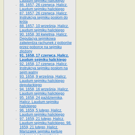
Laudum sejmiku halickiego
86. 1657, 26 czerwca, Halicz.
Laudum sejmiku halickiego
87. 1657, 26 czerwca, Halicz.
Instrukcya sejmiku posłom do
króla
88. 1657, 10 września, Halicz.
Laudum sejmiku halickiego
90. 1658, 30 kwietnia, Halicz.
Deputacya sejmikowa
zatwierdza rachunek z poborów
przez poborcę na sejmiku
złożony
91. 1658, 17 czerwca, Halicz.
Laudum sejmiku halickiego
92. 1658, 17 czerwca, Halicz.
Instrukcya sejmiku posłom na
sejm walny
93. 1658, 9 września, Halicz.
Laudum sejmiku halickiego
deputackiego
94. 1658, 16 września, Halicz.
Laudum sejmiku halickiego
95. 1658, 24 października,
Halicz. Laudum sejmiku
halickiego
96. 1659, 5 lutego, Halicz.
Laudum sejmiku halickiego
97. 1659, 21 lutego, Halicz.
Laudum sejmiku halickiego. 98.
1659, 21 lutego, Halicz.
Marszałek sejmiku kwituje