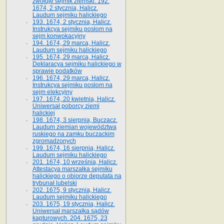
zwołuje sejmik ziemski. 192.
1674, 2 stycznia, Halicz.
Laudum sejmiku halickiego
193. 1674, 2 stycznia, Halicz.
Instrukcya sejmiku posłom na
sejm konwokacyjny
194. 1674, 29 marca, Halicz.
Laudum sejmiku halickiego
195. 1674, 29 marca, Halicz.
Deklaracya sejmiku halickiego w
sprawie podatków
196. 1674, 29 marca, Halicz.
Instrukcya sejmiku posłom na
sejm elekcyjny
197. 1674, 20 kwietnia, Halicz.
Uniwersał poborcy ziemi
halickiej
198. 1674, 3 sierpnia, Buczacz.
Laudum ziemian województwa
ruskiego na zamku buczackim
zgromadzonych
199. 1674, 16 sierpnia, Halicz.
Laudum sejmiku halickiego
201. 1674, 10 września, Halicz.
Attestacya marszałka sejmiku
halickiego o obiorze deputata na
trybunał lubelski
202. 1675, 9 stycznia, Halicz.
Laudum sejmiku halickiego
203. 1675, 19 stycznia, Halicz.
Uniwersał marszałka sądów
kapturowych. 204. 1675, 23