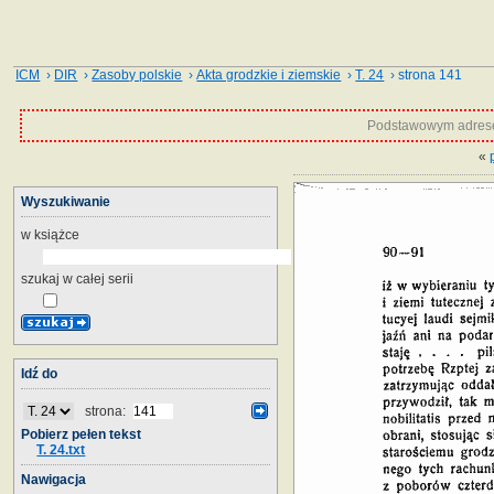
ICM
›
DIR
›
Zasoby polskie
›
Akta grodzkie i ziemskie
›
T. 24
› strona 141
Podstawowym adrese
«
Wyszukiwanie
w książce
szukaj w całej serii
Idź do
strona:
Pobierz pełen tekst
T. 24.txt
Nawigacja