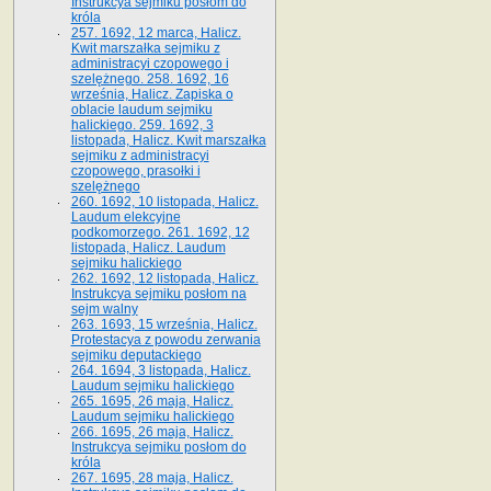
Instrukcya sejmiku posłom do
króla
257. 1692, 12 marca, Halicz.
Kwit marszałka sejmiku z
administracyi czopowego i
szelężnego. 258. 1692, 16
września, Halicz. Zapiska o
oblacie laudum sejmiku
halickiego. 259. 1692, 3
listopada, Halicz. Kwit marszałka
sejmiku z administracyi
czopowego, prasołki i
szelężnego
260. 1692, 10 listopada, Halicz.
Laudum elekcyjne
podkomorzego. 261. 1692, 12
listopada, Halicz. Laudum
sejmiku halickiego
262. 1692, 12 listopada, Halicz.
Instrukcya sejmiku posłom na
sejm walny
263. 1693, 15 września, Halicz.
Protestacya z powodu zerwania
sejmiku deputackiego
264. 1694, 3 listopada, Halicz.
Laudum sejmiku halickiego
265. 1695, 26 maja, Halicz.
Laudum sejmiku halickiego
266. 1695, 26 maja, Halicz.
Instrukcya sejmiku posłom do
króla
267. 1695, 28 maja, Halicz.