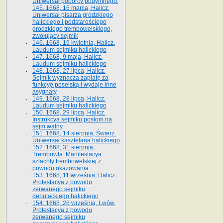
Uniwersał poborcy podymnego.
145. 1668, 16 marca, Halicz.
Uniwersał pisarza grodzkiego
halickiego i podstarościego
grodzkiego trembowelskiego,
zwołujący sejmik
146. 1668, 19 kwietnia, Halicz.
Laudum sejmiku halickiego
147. 1668, 9 maja, Halicz.
Laudum sejmiku halickiego
148. 1668, 27 lipca, Halicz.
Sejmik wyznacza zapłatę za
funkcyę poselską i wydaje inne
asygnaty
149. 1668, 28 lipca, Halicz.
Laudum sejmiku halickiego
150. 1668, 29 lipca, Halicz.
Instrukcya sejmiku posłom na
sejm walny
151. 1668, 14 sierpnia, Świerz.
Uniwersał kasztelana halickiego
152. 1668, 31 sierpnia,
Trembowla. Manifestacya
szlachty trembowelskiej z
powodu okazowania
153. 1668, 11 września, Halicz.
Protestacya z powodu
zerwanego sejmiku
deputackiego halickiego
154. 1668, 28 września, Lwów.
Protestacya z powodu
zerwanego sejmiku