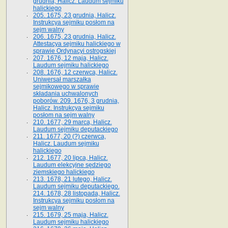
grudnia, Halicz. Laudum sejmiku
halickiego
205. 1675, 23 grudnia, Halicz.
Instrukcya sejmiku posłom na
sejm walny
206. 1675, 23 grudnia, Halicz.
Attestacya sejmiku halickiego w
sprawie Ordynacyi ostrogskiej
207. 1676, 12 maja, Halicz.
Laudum sejmiku halickiego
208. 1676, 12 czerwca, Halicz.
Uniwersał marszałka
sejmikowego w sprawie
składania uchwalonych
poborów. 209. 1676, 3 grudnia,
Halicz. Instrukcya sejmiku
posłom na sejm walny
210. 1677, 29 marca, Halicz.
Laudum sejmiku deputackiego
211. 1677, 20 (?) czerwca,
Halicz. Laudum sejmiku
halickiego
212. 1677, 20 lipca, Halicz.
Laudum elekcyjne sędziego
ziemskiego halickiego
213. 1678, 21 lutego, Halicz.
Laudum sejmiku deputackiego.
214. 1678, 28 listopada, Halicz.
Instrukcya sejmiku posłom na
sejm walny
215. 1679, 25 maja, Halicz.
Laudum sejmiku halickiego