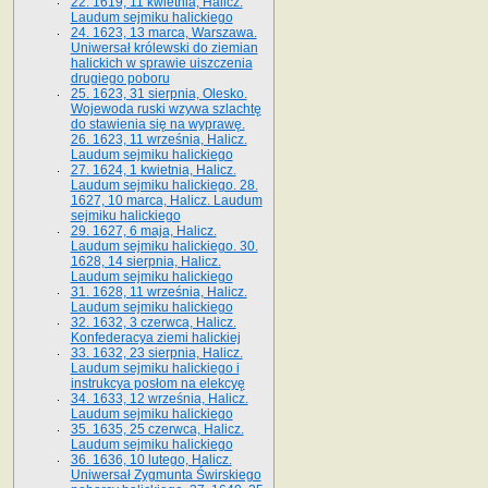
22. 1619, 11 kwietnia, Halicz.
Laudum sejmiku halickiego
24. 1623, 13 marca, Warszawa.
Uniwersał królewski do ziemian
halickich w sprawie uiszczenia
drugiego poboru
25. 1623, 31 sierpnia, Olesko.
Wojewoda ruski wzywa szlachtę
do stawienia się na wyprawę.
26. 1623, 11 września, Halicz.
Laudum sejmiku halickiego
27. 1624, 1 kwietnia, Halicz.
Laudum sejmiku halickiego. 28.
1627, 10 marca, Halicz. Laudum
sejmiku halickiego
29. 1627, 6 maja, Halicz.
Laudum sejmiku halickiego. 30.
1628, 14 sierpnia, Halicz.
Laudum sejmiku halickiego
31. 1628, 11 września, Halicz.
Laudum sejmiku halickiego
32. 1632, 3 czerwca, Halicz.
Konfederacya ziemi halickiej
33. 1632, 23 sierpnia, Halicz.
Laudum sejmiku halickiego i
instrukcya posłom na elekcyę
34. 1633, 12 września, Halicz.
Laudum sejmiku halickiego
35. 1635, 25 czerwca, Halicz.
Laudum sejmiku halickiego
36. 1636, 10 lutego, Halicz.
Uniwersał Zygmunta Świrskiego