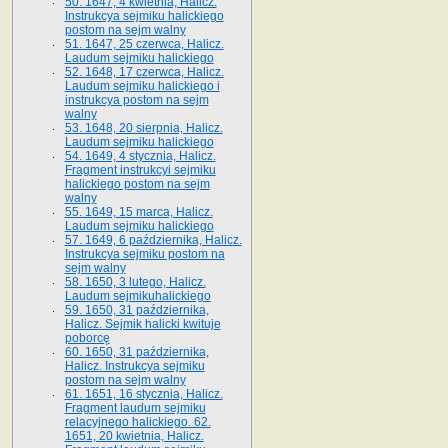
50. 1647, 4 kwietnia, Halicz.
Instrukcya sejmiku halickiego
postom na sejm walny
51. 1647, 25 czerwca, Halicz.
Laudum sejmiku halickiego
52. 1648, 17 czerwca, Halicz.
Laudum sejmiku halickiego i
instrukcya postom na sejm
walny
53. 1648, 20 sierpnia, Halicz.
Laudum sejmiku halickiego
54. 1649, 4 stycznia, Halicz.
Fragment instrukcyi sejmiku
halickiego postom na sejm
walny
55. 1649, 15 marca, Halicz.
Laudum sejmiku halickiego
57. 1649, 6 października, Halicz.
Instrukcya sejmiku postom na
sejm walny
58. 1650, 3 lutego, Halicz.
Laudum sejmikuhalickiego
59. 1650, 31 października,
Halicz. Sejmik halicki kwituje
poborcę
60. 1650, 31 października,
Halicz. Instrukcya sejmiku
postom na sejm walny
61. 1651, 16 stycznia, Halicz.
Fragment laudum sejmiku
relacyjnego halickiego. 62.
1651, 20 kwietnia, Halicz.