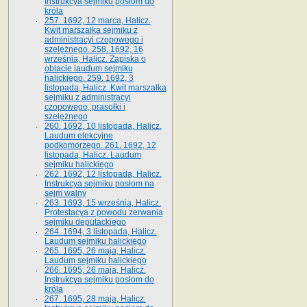
Instrukcya sejmiku posłom do
króla
257. 1692, 12 marca, Halicz.
Kwit marszałka sejmiku z
administracyi czopowego i
szelężnego. 258. 1692, 16
września, Halicz. Zapiska o
oblacie laudum sejmiku
halickiego. 259. 1692, 3
listopada, Halicz. Kwit marszałka
sejmiku z administracyi
czopowego, prasołki i
szelężnego
260. 1692, 10 listopada, Halicz.
Laudum elekcyjne
podkomorzego. 261. 1692, 12
listopada, Halicz. Laudum
sejmiku halickiego
262. 1692, 12 listopada, Halicz.
Instrukcya sejmiku posłom na
sejm walny
263. 1693, 15 września, Halicz.
Protestacya z powodu zerwania
sejmiku deputackiego
264. 1694, 3 listopada, Halicz.
Laudum sejmiku halickiego
265. 1695, 26 maja, Halicz.
Laudum sejmiku halickiego
266. 1695, 26 maja, Halicz.
Instrukcya sejmiku posłom do
króla
267. 1695, 28 maja, Halicz.