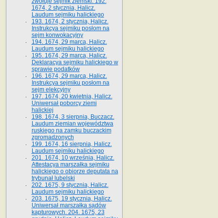
zwołuje sejmik ziemski. 192.
1674, 2 stycznia, Halicz.
Laudum sejmiku halickiego
193. 1674, 2 stycznia, Halicz.
Instrukcya sejmiku posłom na
sejm konwokacyjny
194. 1674, 29 marca, Halicz.
Laudum sejmiku halickiego
195. 1674, 29 marca, Halicz.
Deklaracya sejmiku halickiego w
sprawie podatków
196. 1674, 29 marca, Halicz.
Instrukcya sejmiku posłom na
sejm elekcyjny
197. 1674, 20 kwietnia, Halicz.
Uniwersał poborcy ziemi
halickiej
198. 1674, 3 sierpnia, Buczacz.
Laudum ziemian województwa
ruskiego na zamku buczackim
zgromadzonych
199. 1674, 16 sierpnia, Halicz.
Laudum sejmiku halickiego
201. 1674, 10 września, Halicz.
Attestacya marszałka sejmiku
halickiego o obiorze deputata na
trybunał lubelski
202. 1675, 9 stycznia, Halicz.
Laudum sejmiku halickiego
203. 1675, 19 stycznia, Halicz.
Uniwersał marszałka sądów
kapturowych. 204. 1675, 23