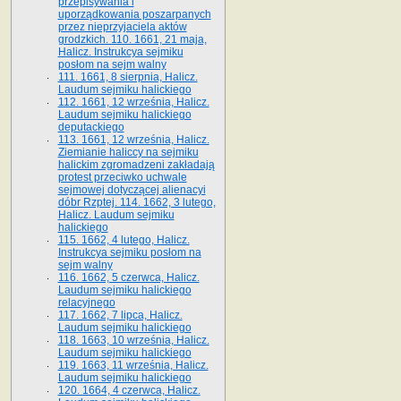
przepisywania i
uporządkowania poszarpanych
przez nieprzyjaciela aktów
grodzkich. 110. 1661, 21 maja,
Halicz. Instrukcya sejmiku
posłom na sejm walny
111. 1661, 8 sierpnia, Halicz.
Laudum sejmiku halickiego
112. 1661, 12 września, Halicz.
Laudum sejmiku halickiego
deputackiego
113. 1661, 12 września, Halicz.
Ziemianie haliccy na sejmiku
halickim zgromadzeni zakładają
protest przeciwko uchwale
sejmowej dotyczącej alienacyi
dóbr Rzptej. 114. 1662, 3 lutego,
Halicz. Laudum sejmiku
halickiego
115. 1662, 4 lutego, Halicz.
Instrukcya sejmiku posłom na
sejm walny
116. 1662, 5 czerwca, Halicz.
Laudum sejmiku halickiego
relacyjnego
117. 1662, 7 lipca, Halicz.
Laudum sejmiku halickiego
118. 1663, 10 września, Halicz.
Laudum sejmiku halickiego
119. 1663, 11 września, Halicz.
Laudum sejmiku halickiego
120. 1664, 4 czerwca, Halicz.