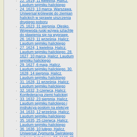
22. 1619, 11 kwietnia, Halicz.
Laudum sejmiku halickiego
24. 1623, 13 marca, Warszawa.
Uniwersał królewski do ziemian
halickich w sprawie uiszczenia
drugiego poboru
25. 1623, 31 sierpnia, Olesko.
Wojewoda ruski wzywa szlachtę
do stawienia się na wyprawę.
26. 1623, 11 września, Halicz.
Laudum sejmiku halickiego
27. 1624, 1 kwietnia, Halicz.
Laudum sejmiku halickiego. 28.
1627, 10 marca, Halicz. Laudum
sejmiku halickiego
29. 1627, 6 maja, Halicz.
Laudum sejmiku halickiego. 30.
1628, 14 sierpnia, Halicz.
Laudum sejmiku halickiego
31. 1628, 11 września, Halicz.
Laudum sejmiku halickiego
32. 1632, 3 czerwca, Halicz.
Konfederacya ziemi halickiej
33. 1632, 23 sierpnia, Halicz.
Laudum sejmiku halickiego i
instrukcya posłom na elekcyę
34. 1633, 12 września, Halicz.
Laudum sejmiku halickiego
35. 1635, 25 czerwca, Halicz.
Laudum sejmiku halickiego
36. 1636, 10 lutego, Halicz.
Uniwersał Zygmunta Świrskiego