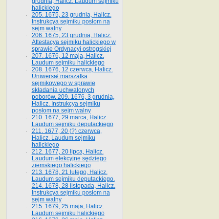
grudnia, Halicz. Laudum sejmiku
halickiego
205. 1675, 23 grudnia, Halicz.
Instrukcya sejmiku posłom na
sejm walny
206. 1675, 23 grudnia, Halicz.
Attestacya sejmiku halickiego w
sprawie Ordynacyi ostrogskiej
207. 1676, 12 maja, Halicz.
Laudum sejmiku halickiego
208. 1676, 12 czerwca, Halicz.
Uniwersał marszałka
sejmikowego w sprawie
składania uchwalonych
poborów. 209. 1676, 3 grudnia,
Halicz. Instrukcya sejmiku
posłom na sejm walny
210. 1677, 29 marca, Halicz.
Laudum sejmiku deputackiego
211. 1677, 20 (?) czerwca,
Halicz. Laudum sejmiku
halickiego
212. 1677, 20 lipca, Halicz.
Laudum elekcyjne sędziego
ziemskiego halickiego
213. 1678, 21 lutego, Halicz.
Laudum sejmiku deputackiego.
214. 1678, 28 listopada, Halicz.
Instrukcya sejmiku posłom na
sejm walny
215. 1679, 25 maja, Halicz.
Laudum sejmiku halickiego