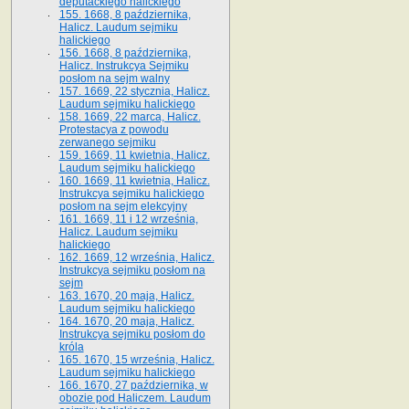
deputackiego halickiego
155. 1668, 8 października,
Halicz. Laudum sejmiku
halickiego
156. 1668, 8 października,
Halicz. Instrukcya Sejmiku
posłom na sejm walny
157. 1669, 22 stycznia, Halicz.
Laudum sejmiku halickiego
158. 1669, 22 marca, Halicz.
Protestacya z powodu
zerwanego sejmiku
159. 1669, 11 kwietnia, Halicz.
Laudum sejmiku halickiego
160. 1669, 11 kwietnia, Halicz.
Instrukcya sejmiku halickiego
posłom na sejm elekcyjny
161. 1669, 11 i 12 września,
Halicz. Laudum sejmiku
halickiego
162. 1669, 12 września, Halicz.
Instrukcya sejmiku posłom na
sejm
163. 1670, 20 maja, Halicz.
Laudum sejmiku halickiego
164. 1670, 20 maja, Halicz.
Instrukcya sejmiku posłom do
króla
165. 1670, 15 września, Halicz.
Laudum sejmiku halickiego
166. 1670, 27 października, w
obozie pod Haliczem. Laudum