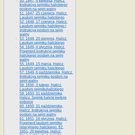
50. 1647, 4 kwietnia, Halicz.
Instrukcya sejmiku halickiego
postom na sejm walny
51. 1647, 25 czerwca, Halicz.
Laudum sejmiku halickiego
52. 1648, 17 czerwca, Halicz.
Laudum sejmiku halickiego i
instrukcya postom na sejm
walny
53. 1648, 20 sierpnia, Halicz.
Laudum sejmiku halickiego
54. 1649, 4 stycznia, Halicz.
Fragment instrukcyi sejmiku
halickiego postom na sejm
walny
55. 1649, 15 marca, Halicz.
Laudum sejmiku halickiego
57. 1649, 6 października, Halicz.
Instrukcya sejmiku postom na
sejm walny
58. 1650, 3 lutego, Halicz.
Laudum sejmikuhalickiego
59. 1650, 31 października,
Halicz. Sejmik halicki kwituje
poborcę
60. 1650, 31 października,
Halicz. Instrukcya sejmiku
postom na sejm walny
61. 1651, 16 stycznia, Halicz.
Fragment laudum sejmiku
relacyjnego halickiego. 62.
1651, 20 kwietnia, Halicz.