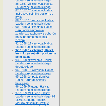
Laudum sejmiku halickiego
86. 1657, 26 czerwca, Halicz.
Laudum sejmiku halickiego
87. 1657, 26 czerwca, Halicz.
Instrukcya sejmiku posłom do
króla
88. 1657, 10 września, Halicz.
Laudum sejmiku halickiego
90. 1658, 30 kwietnia, Halicz.
Deputacya sejmikowa
zatwierdza rachunek z poborów
przez poborcę na sejmiku
złożony
91. 1658, 17 czerwca, Halicz.
Laudum sejmiku halickiego
92. 1658, 17 czerwca, Halicz.
Instrukcya sejmiku posłom na
sejm walny
93. 1658, 9 września, Halicz.
Laudum sejmiku halickiego
deputackiego
94. 1658, 16 września, Halicz.
Laudum sejmiku halickiego
95. 1658, 24 października,
Halicz. Laudum sejmiku
halickiego
96. 1659, 5 lutego, Halicz.
Laudum sejmiku halickiego
97. 1659, 21 lutego, Halicz.
Laudum sejmiku halickiego. 98.
1659, 21 lutego, Halicz.
Marszałek sejmiku kwituje