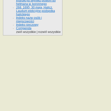
Instrukcya sejmiku posłom do
hetmana w. koronnego
268. 1695, 30 maja, Halicz.
Laudum elekcyjne podsędka
halickiego
Indeks nazw osób i
miejscowości
Indeks rzeczowy
Corrigenda
zwiń wszystkie
|
rozwiń wszystkie