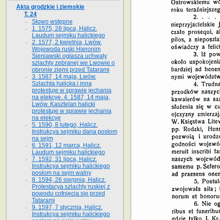
Akta grodzkie i ziemskie
T. 24
Słowo wstępne
1. 1575, 28 lipca, Halicz.
Laudum sejmiku halickiego
2. 1577, 2 kwietnia, Lwów.
Wojewoda ruski Hieronim
Sieniawski ogłasza uchwały
szlachty zebranej we Lwowie o
obronie ziemi przed Tatarami
3. 1587, 14 maja, Lwów.
Szlachta halicka i inna
protestuje w sprawie jechania
na elekcyę. 4. 1587, 14 maja,
Lwów. Kasztelan halicki
protestuje w sprawie jechania
na elekcyę
5. 1590, 8 lutego, Halicz.
Instrukcya sejmiku dana posłom
na sejm
6. 1591, 12 marca, Halicz.
Laudum sejmiku halickiego
7. 1592, 31 lipca, Halicz.
Instrukcya sejmiku halickiego
posłom na sejm walny
8. 1594, 26 sierpnia, Halicz.
Protestacya szlachty ruskiej z
powodu cofnięcia się przed
Tatarami
9. 1597, 7 stycznia, Halicz.
Instrukcya sejmiku halickiego