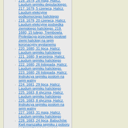
216. 1679, 26 maja, Halicz.
Laudum sejmiku deputackiego.
217. 1679, 5 czerwca, Halicz.
Laudum elekcyjne
podkomorzego halickiego
218. 1679, 20 czerwca, Halicz.
Laudum elekcyjne podsędka
ziemskiego halickiego. 219.
1680, 15 lutego, Trembowla.
Protestacya przeciwko posłowi
ziemi halickiej na sejm
koronacyjny wysłanemu
220. 1680, 31 lipca, Halicz.
Laudum sejmiku halickiego
221. 1680, 9 września, Halicz.
Laudum sejmiku halickiego
222. 1680, 26 listopada, Halicz.
Laudum sejmiku halickiego.
223. 1680, 26 listopada, Halicz.
Instrukcya sejmiku posłom na
sejm walny
224. 1681, 29 lipca, Halicz.
Laudum sejmiku halickiego
225. 1683, 8 stycznia, Halicz.
Laudum sejmiku halickiego
226. 1683, 8 stycznia, Halicz.
Instrukcya sejmiku posłom na
sejm walny
227. 1683, 31 maja, Halicz.
Laudum sejmiku halickiego
228. 1683, 24 lipca, Babuchów.
Kwit marszałka sejmiku z poboru