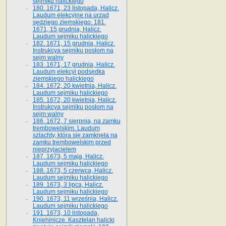
sejmiku halickiego
180. 1671, 23 listopada, Halicz.
Laudum elekcyjne na urząd
sędziego ziemskiego. 181.
1671, 15 grudnia, Halicz.
Laudum sejmiku halickiego
182. 1671, 15 grudnia, Halicz.
Instrukcya sejmiku posłom na
sejm walny
183. 1671, 17 grudnia, Halicz.
Laudum elekcyi podsędka
ziemskiego halickiego
184. 1672, 20 kwietnia, Halicz.
Laudum sejmiku halickiego
185. 1672, 20 kwietnia, Halicz.
Instrukcya sejmiku posłom na
sejm walny
186. 1672, 7 sierpnia, na zamku
trembowelskim. Laudum
szlachty, która się zamknęła na
zamku trembowelskim przed
nieprzyjacielem
187. 1673, 5 maja, Halicz.
Laudum sejmiku halickiego
188. 1673, 5 czerwca, Halicz.
Laudum sejmiku halickiego
189. 1673, 3 lipca, Halicz.
Laudum sejmiku halickiego
190. 1673, 11 września, Halicz.
Laudum sejmiku halickiego
191. 1673, 10 listopada,
Kniehinicze. Kasztelan halicki