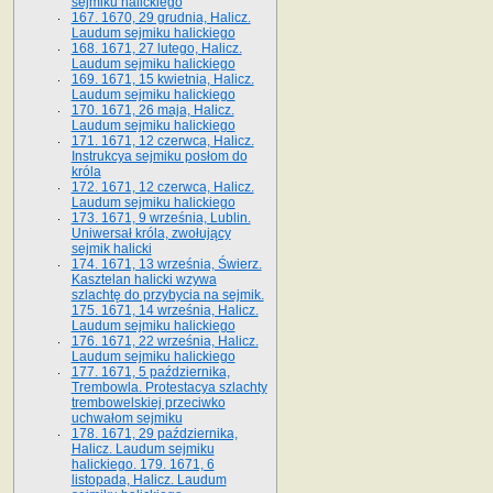
sejmiku halickiego
167. 1670, 29 grudnia, Halicz.
Laudum sejmiku halickiego
168. 1671, 27 lutego, Halicz.
Laudum sejmiku halickiego
169. 1671, 15 kwietnia, Halicz.
Laudum sejmiku halickiego
170. 1671, 26 maja, Halicz.
Laudum sejmiku halickiego
171. 1671, 12 czerwca, Halicz.
Instrukcya sejmiku posłom do
króla
172. 1671, 12 czerwca, Halicz.
Laudum sejmiku halickiego
173. 1671, 9 września, Lublin.
Uniwersał króla, zwołujący
sejmik halicki
174. 1671, 13 września, Świerz.
Kasztelan halicki wzywa
szlachtę do przybycia na sejmik.
175. 1671, 14 września, Halicz.
Laudum sejmiku halickiego
176. 1671, 22 września, Halicz.
Laudum sejmiku halickiego
177. 1671, 5 października,
Trembowla. Protestacya szlachty
trembowelskiej przeciwko
uchwałom sejmiku
178. 1671, 29 października,
Halicz. Laudum sejmiku
halickiego. 179. 1671, 6
listopada, Halicz. Laudum