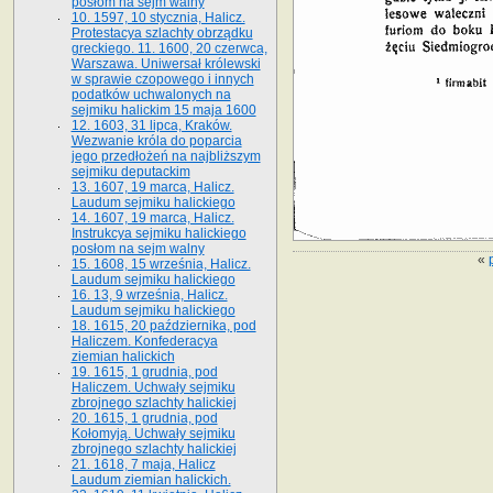
posłom na sejm walny
10. 1597, 10 stycznia, Halicz.
Protestacya szlachty obrządku
greckiego. 11. 1600, 20 czerwca,
Warszawa. Uniwersał królewski
w sprawie czopowego i innych
podatków uchwalonych na
sejmiku halickim 15 maja 1600
12. 1603, 31 lipca, Kraków.
Wezwanie króla do poparcia
jego przedłożeń na najbliższym
sejmiku deputackim
13. 1607, 19 marca, Halicz.
Laudum sejmiku halickiego
14. 1607, 19 marca, Halicz.
Instrukcya sejmiku halickiego
posłom na sejm walny
«
15. 1608, 15 września, Halicz.
Laudum sejmiku halickiego
16. 13, 9 września, Halicz.
Laudum sejmiku halickiego
18. 1615, 20 października, pod
Haliczem. Konfederacya
ziemian halickich
19. 1615, 1 grudnia, pod
Haliczem. Uchwały sejmiku
zbrojnego szlachty halickiej
20. 1615, 1 grudnia, pod
Kołomyją. Uchwały sejmiku
zbrojnego szlachty halickiej
21. 1618, 7 maja, Halicz
Laudum ziemian halickich.