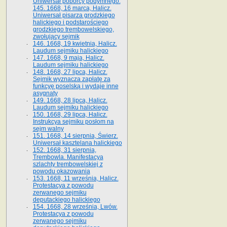
Uniwersał poborcy podymnego.
145. 1668, 16 marca, Halicz.
Uniwersał pisarza grodzkiego
halickiego i podstarościego
grodzkiego trembowelskiego,
zwołujący sejmik
146. 1668, 19 kwietnia, Halicz.
Laudum sejmiku halickiego
147. 1668, 9 maja, Halicz.
Laudum sejmiku halickiego
148. 1668, 27 lipca, Halicz.
Sejmik wyznacza zapłatę za
funkcyę poselską i wydaje inne
asygnaty
149. 1668, 28 lipca, Halicz.
Laudum sejmiku halickiego
150. 1668, 29 lipca, Halicz.
Instrukcya sejmiku posłom na
sejm walny
151. 1668, 14 sierpnia, Świerz.
Uniwersał kasztelana halickiego
152. 1668, 31 sierpnia,
Trembowla. Manifestacya
szlachty trembowelskiej z
powodu okazowania
153. 1668, 11 września, Halicz.
Protestacya z powodu
zerwanego sejmiku
deputackiego halickiego
154. 1668, 28 września, Lwów.
Protestacya z powodu
zerwanego sejmiku