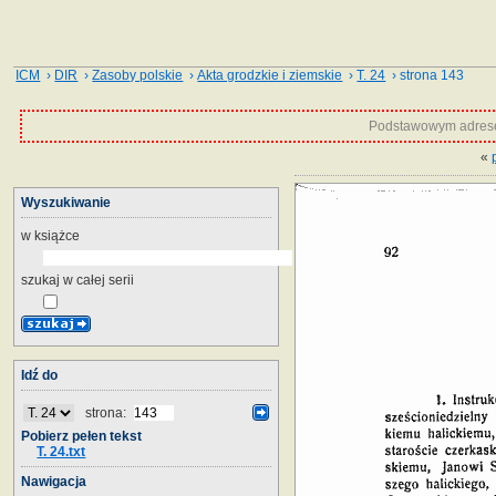
ICM
›
DIR
›
Zasoby polskie
›
Akta grodzkie i ziemskie
›
T. 24
› strona 143
Podstawowym adrese
«
Wyszukiwanie
w książce
szukaj w całej serii
Idź do
strona:
Pobierz pełen tekst
T. 24.txt
Nawigacja