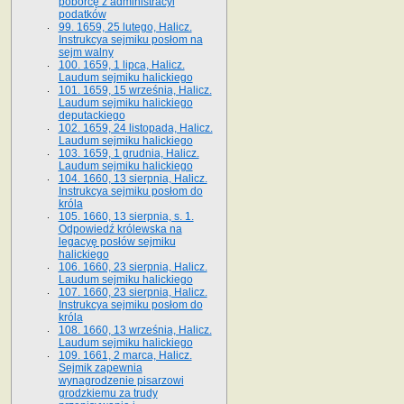
poborcę z administracyi
podatków
99. 1659, 25 lutego, Halicz.
Instrukcya sejmiku posłom na
sejm walny
100. 1659, 1 lipca, Halicz.
Laudum sejmiku halickiego
101. 1659, 15 września, Halicz.
Laudum sejmiku halickiego
deputackiego
102. 1659, 24 listopada, Halicz.
Laudum sejmiku halickiego
103. 1659, 1 grudnia, Halicz.
Laudum sejmiku halickiego
104. 1660, 13 sierpnia, Halicz.
Instrukcya sejmiku posłom do
króla
105. 1660, 13 sierpnia, s. 1.
Odpowiedź królewska na
legacyę posłów sejmiku
halickiego
106. 1660, 23 sierpnia, Halicz.
Laudum sejmiku halickiego
107. 1660, 23 sierpnia, Halicz.
Instrukcya sejmiku posłom do
króla
108. 1660, 13 września, Halicz.
Laudum sejmiku halickiego
109. 1661, 2 marca, Halicz.
Sejmik zapewnia
wynagrodzenie pisarzowi
grodzkiemu za trudy