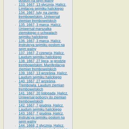
posłom na sejm walny
133. 1667, 13 stycznia, Halicz.
Limitacya sejmiku halickiego
134. 1667, luty, na zamku
trembowelskim. Uniwersał
ziemian trembowelskich
135. 1667, 3 marca, Halicz.
Uniwersał marszałka
ziemskiego o uchwałach
sejmiku halickiego
136. 1667, 3 marca, Halicz.
Instrukcya sejmiku posłom na
sejm walny
137. 1667, 2 czerwca, Halicz.
Laudum sejmiku halickiego
138. 1667, 27 lipca, w grodzie
trembowelskim. Manifestacya
ziemian trembowelskich
139. 1667, 13 września, Halicz.
Laudum sejmiku halickiego
140. 1667, 27 września,
Trembowla. Laudum ziemian
trembowelskich
141. 1667, 20 listopada, Halicz.
Uniwersał poborcy do ziemian
trembowelskich
142. 1667, 7 grudnia, Halicz.
Laudum sejmiku halickiego
143. 1667, 7 grudnia, Halicz.
Instrukcya sejmiku posłom na
sejm walny
144. 1668, 2 stycznia, Halicz.