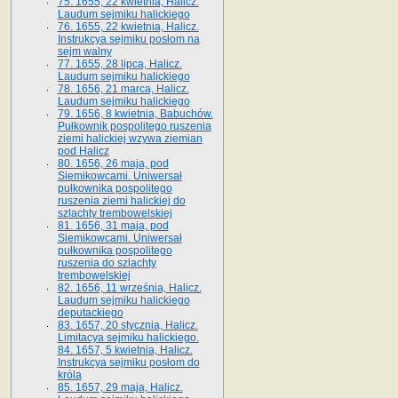
75. 1655, 22 kwietnia, Halicz.
Laudum sejmiku halickiego
76. 1655, 22 kwietnia, Halicz.
Instrukcya sejmiku posłom na
sejm walny
77. 1655, 28 lipca, Halicz.
Laudum sejmiku halickiego
78. 1656, 21 marca, Halicz.
Laudum sejmiku halickiego
79. 1656, 8 kwietnia, Babuchów.
Pułkownik pospolitego ruszenia
ziemi halickiej wzywa ziemian
pod Halicz
80. 1656, 26 maja, pod
Siemikowcami. Uniwersał
pułkownika pospolitego
ruszenia ziemi halickiej do
szlachty trembowelskiej
81. 1656, 31 maja, pod
Siemikowcami. Uniwersał
pułkownika pospolitego
ruszenia do szlachty
trembowelskiej
82. 1656, 11 września, Halicz.
Laudum sejmiku halickiego
deputackiego
83. 1657, 20 stycznia, Halicz.
Limitacya sejmiku halickiego.
84. 1657, 5 kwietnia, Halicz.
Instrukcya sejmiku posłom do
króla
85. 1657, 29 maja, Halicz.