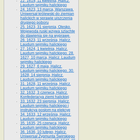
22. 1619, 11 kwietnia, Halicz.
Laudum sejmiku halickiego
24. 1623, 13 marca, Warszawa.
Uniwersał królewski do ziemian
halickich w sprawie uiszczenia
drugiego poboru
25. 1623, 31 sierpnia, Olesko.
Wojewoda ruski wzywa szlachtę
do stawienia się na wyprawę.
26. 1623, 11 września, Halicz.
Laudum sejmiku halickiego
27. 1624, 1 kwietnia, Halicz.
Laudum sejmiku halickiego. 28.
1627, 10 marca, Halicz. Laudum
sejmiku halickiego
29. 1627, 6 maja, Halicz.
Laudum sejmiku halickiego. 30.
1628, 14 sierpnia, Halicz.
Laudum sejmiku halickiego
31. 1628, 11 września, Halicz.
Laudum sejmiku halickiego
32. 1632, 3 czerwca, Halicz.
Konfederacya ziemi halickiej
33. 1632, 23 sierpnia, Halicz.
Laudum sejmiku halickiego i
instrukcya posłom na elekcyę
34. 1633, 12 września, Halicz.
Laudum sejmiku halickiego
35. 1635, 25 czerwca, Halicz.
Laudum sejmiku halickiego
36. 1636, 10 lutego, Halicz.
Uniwersał Zygmunta Świrskiego