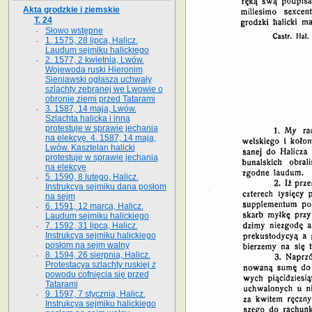
Akta grodzkie i ziemskie
T. 24
Słowo wstępne
1. 1575, 28 lipca, Halicz.
Laudum sejmiku halickiego
2. 1577, 2 kwietnia, Lwów.
Wojewoda ruski Hieronim
Sieniawski ogłasza uchwały
szlachty zebranej we Lwowie o
obronie ziemi przed Tatarami
3. 1587, 14 maja, Lwów.
Szlachta halicka i inna
protestuje w sprawie jechania
na elekcyę. 4. 1587, 14 maja,
Lwów. Kasztelan halicki
protestuje w sprawie jechania
na elekcyę
5. 1590, 8 lutego, Halicz.
Instrukcya sejmiku dana posłom
na sejm
6. 1591, 12 marca, Halicz.
Laudum sejmiku halickiego
7. 1592, 31 lipca, Halicz.
Instrukcya sejmiku halickiego
posłom na sejm walny
8. 1594, 26 sierpnia, Halicz.
Protestacya szlachty ruskiej z
powodu cofnięcia się przed
Tatarami
9. 1597, 7 stycznia, Halicz.
Instrukcya sejmiku halickiego