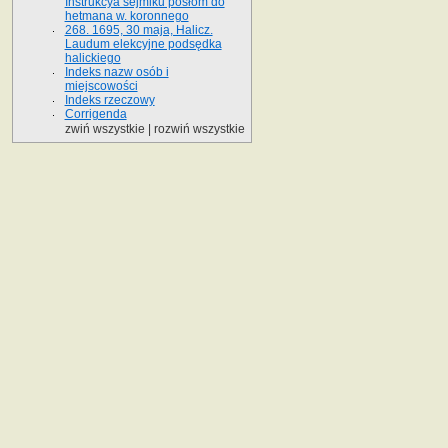
Instrukcya sejmiku posłom do
hetmana w. koronnego
268. 1695, 30 maja, Halicz.
Laudum elekcyjne podsędka
halickiego
Indeks nazw osób i
miejscowości
Indeks rzeczowy
Corrigenda
zwiń wszystkie
|
rozwiń wszystkie