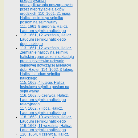
przepisywania i
uporządkowania poszarpanych
przez nieprzyjaciela aktów
grodzkich. 110. 1661, 21 maja,
Halicz. Instrukcya sejmiku
posłom na sejm walny
111. 1661, 8 sierpnia, Halicz.
Laudum sejmiku halickiego
112. 1661, 12 września, Halicz.
Laudum sejmiku halickiego
deputackiego
113. 1661, 12 września, Halicz.
Ziemianie haliccy na sejmiku
halickim zgromadzeni zakładają
protest przeciwko uchwale
sejmowej dotyczącej alienacyi
dóbr Rzptej. 114. 1662, 3 lutego,
Halicz. Laudum sejmiku
halickiego
115. 1662, 4 lutego, Halicz.
Instrukcya sejmiku posłom na
sejm walny
116. 1662, 5 czerwca, Halicz.
Laudum sejmiku halickiego
relacyjnego
117. 1662, 7 lipca, Halicz.
Laudum sejmiku halickiego
118. 1663, 10 września, Halicz.
Laudum sejmiku halickiego
119. 1663, 11 września, Halicz.
Laudum sejmiku halickiego
120. 1664, 4 czerwca, Halicz.