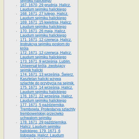
sejmiku halickiego
167. 1670, 29 grudnia, Halicz.
Laudum sejmiku halickiego
168. 1671, 27 lutego, Halicz.
Laudum sejmiku halickiego
169. 1671, 15 kwietnia, Halicz.
Laudum sejmiku halickiego
170. 1671, 26 maja, Halicz.
Laudum sejmiku halickiego
171. 1671, 12 czerwca, Halicz.
Instrukcya sejmiku posłom do
króla
172. 1671, 12 czerwca, Halicz.
Laudum sejmiku halickiego
173. 1671, 9 września, Lublin.
Uniwersał króla, zwołujący
sejmik halicki
174. 1671, 13 września, Świerz.
Kasztelan halicki wzywa
szlachtę do przybycia na sejmik.
175. 1671, 14 września, Halicz.
Laudum sejmiku halickiego
176. 1671, 22 września, Halicz.
Laudum sejmiku halickiego
177. 1671, 5 października,
Trembowla. Protestacya szlachty
trembowelskiej przeciwko
uchwałom sejmiku
178. 1671, 29 października,
Halicz. Laudum sejmiku
halickiego. 179. 1671, 6
listopada, Halicz. Laudum