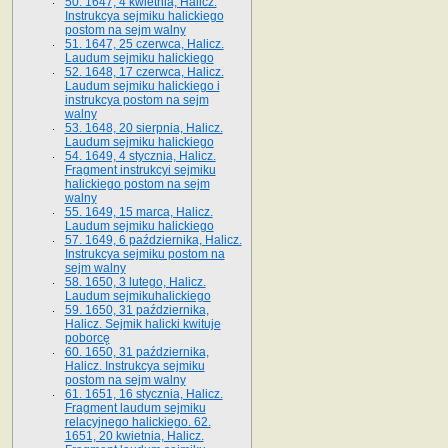
50. 1647, 4 kwietnia, Halicz.
Instrukcya sejmiku halickiego
postom na sejm walny
51. 1647, 25 czerwca, Halicz.
Laudum sejmiku halickiego
52. 1648, 17 czerwca, Halicz.
Laudum sejmiku halickiego i
instrukcya postom na sejm
walny
53. 1648, 20 sierpnia, Halicz.
Laudum sejmiku halickiego
54. 1649, 4 stycznia, Halicz.
Fragment instrukcyi sejmiku
halickiego postom na sejm
walny
55. 1649, 15 marca, Halicz.
Laudum sejmiku halickiego
57. 1649, 6 października, Halicz.
Instrukcya sejmiku postom na
sejm walny
58. 1650, 3 lutego, Halicz.
Laudum sejmikuhalickiego
59. 1650, 31 października,
Halicz. Sejmik halicki kwituje
poborcę
60. 1650, 31 października,
Halicz. Instrukcya sejmiku
postom na sejm walny
61. 1651, 16 stycznia, Halicz.
Fragment laudum sejmiku
relacyjnego halickiego. 62.
1651, 20 kwietnia, Halicz.