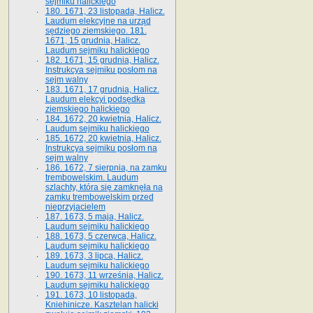
sejmiku halickiego
180. 1671, 23 listopada, Halicz.
Laudum elekcyjne na urząd
sędziego ziemskiego. 181.
1671, 15 grudnia, Halicz.
Laudum sejmiku halickiego
182. 1671, 15 grudnia, Halicz.
Instrukcya sejmiku posłom na
sejm walny
183. 1671, 17 grudnia, Halicz.
Laudum elekcyi podsędka
ziemskiego halickiego
184. 1672, 20 kwietnia, Halicz.
Laudum sejmiku halickiego
185. 1672, 20 kwietnia, Halicz.
Instrukcya sejmiku posłom na
sejm walny
186. 1672, 7 sierpnia, na zamku
trembowelskim. Laudum
szlachty, która się zamknęła na
zamku trembowelskim przed
nieprzyjacielem
187. 1673, 5 maja, Halicz.
Laudum sejmiku halickiego
188. 1673, 5 czerwca, Halicz.
Laudum sejmiku halickiego
189. 1673, 3 lipca, Halicz.
Laudum sejmiku halickiego
190. 1673, 11 września, Halicz.
Laudum sejmiku halickiego
191. 1673, 10 listopada,
Kniehinicze. Kasztelan halicki