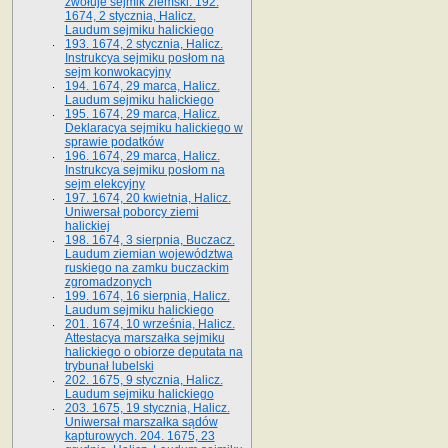
zwołuje sejmik ziemski. 192.
1674, 2 stycznia, Halicz.
Laudum sejmiku halickiego
193. 1674, 2 stycznia, Halicz.
Instrukcya sejmiku posłom na
sejm konwokacyjny
194. 1674, 29 marca, Halicz.
Laudum sejmiku halickiego
195. 1674, 29 marca, Halicz.
Deklaracya sejmiku halickiego w
sprawie podatków
196. 1674, 29 marca, Halicz.
Instrukcya sejmiku posłom na
sejm elekcyjny
197. 1674, 20 kwietnia, Halicz.
Uniwersał poborcy ziemi
halickiej
198. 1674, 3 sierpnia, Buczacz.
Laudum ziemian województwa
ruskiego na zamku buczackim
zgromadzonych
199. 1674, 16 sierpnia, Halicz.
Laudum sejmiku halickiego
201. 1674, 10 września, Halicz.
Attestacya marszałka sejmiku
halickiego o obiorze deputata na
trybunał lubelski
202. 1675, 9 stycznia, Halicz.
Laudum sejmiku halickiego
203. 1675, 19 stycznia, Halicz.
Uniwersał marszałka sądów
kapturowych. 204. 1675, 23