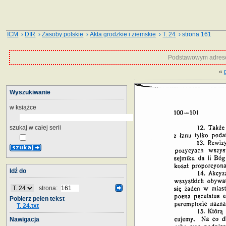
ICM
›
DIR
›
Zasoby polskie
›
Akta grodzkie i ziemskie
›
T. 24
› strona 161
Podstawowym adrese
«
Wyszukiwanie
w książce
szukaj w całej serii
Idź do
strona:
Pobierz pełen tekst
T. 24.txt
Nawigacja