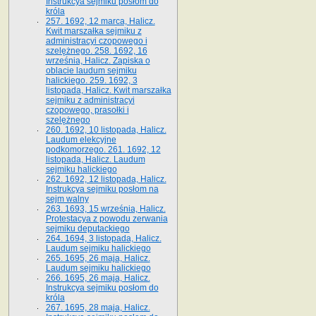
Instrukcya sejmiku posłom do
króla
257. 1692, 12 marca, Halicz.
Kwit marszałka sejmiku z
administracyi czopowego i
szelężnego. 258. 1692, 16
września, Halicz. Zapiska o
oblacie laudum sejmiku
halickiego. 259. 1692, 3
listopada, Halicz. Kwit marszałka
sejmiku z administracyi
czopowego, prasołki i
szelężnego
260. 1692, 10 listopada, Halicz.
Laudum elekcyjne
podkomorzego. 261. 1692, 12
listopada, Halicz. Laudum
sejmiku halickiego
262. 1692, 12 listopada, Halicz.
Instrukcya sejmiku posłom na
sejm walny
263. 1693, 15 września, Halicz.
Protestacya z powodu zerwania
sejmiku deputackiego
264. 1694, 3 listopada, Halicz.
Laudum sejmiku halickiego
265. 1695, 26 maja, Halicz.
Laudum sejmiku halickiego
266. 1695, 26 maja, Halicz.
Instrukcya sejmiku posłom do
króla
267. 1695, 28 maja, Halicz.