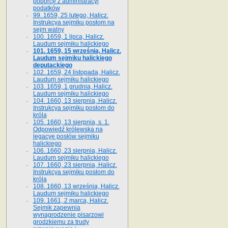
poborcę z administracyi
podatków
99. 1659, 25 lutego, Halicz.
Instrukcya sejmiku posłom na
sejm walny
100. 1659, 1 lipca, Halicz.
Laudum sejmiku halickiego
101. 1659, 15 września, Halicz.
Laudum sejmiku halickiego
deputackiego
102. 1659, 24 listopada, Halicz.
Laudum sejmiku halickiego
103. 1659, 1 grudnia, Halicz.
Laudum sejmiku halickiego
104. 1660, 13 sierpnia, Halicz.
Instrukcya sejmiku posłom do
króla
105. 1660, 13 sierpnia, s. 1.
Odpowiedź królewska na
legacyę posłów sejmiku
halickiego
106. 1660, 23 sierpnia, Halicz.
Laudum sejmiku halickiego
107. 1660, 23 sierpnia, Halicz.
Instrukcya sejmiku posłom do
króla
108. 1660, 13 września, Halicz.
Laudum sejmiku halickiego
109. 1661, 2 marca, Halicz.
Sejmik zapewnia
wynagrodzenie pisarzowi
grodzkiemu za trudy