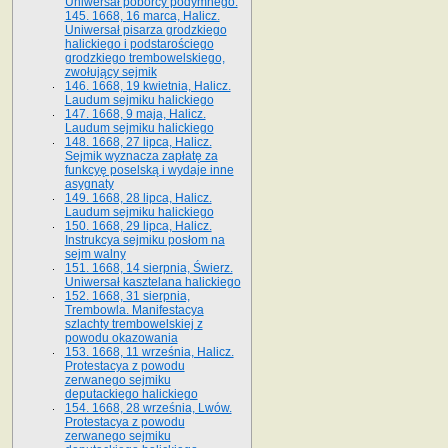
Uniwersał poborcy podymnego.
145. 1668, 16 marca, Halicz.
Uniwersał pisarza grodzkiego
halickiego i podstarościego
grodzkiego trembowelskiego,
zwołujący sejmik
146. 1668, 19 kwietnia, Halicz.
Laudum sejmiku halickiego
147. 1668, 9 maja, Halicz.
Laudum sejmiku halickiego
148. 1668, 27 lipca, Halicz.
Sejmik wyznacza zapłatę za
funkcyę poselską i wydaje inne
asygnaty
149. 1668, 28 lipca, Halicz.
Laudum sejmiku halickiego
150. 1668, 29 lipca, Halicz.
Instrukcya sejmiku posłom na
sejm walny
151. 1668, 14 sierpnia, Świerz.
Uniwersał kasztelana halickiego
152. 1668, 31 sierpnia,
Trembowla. Manifestacya
szlachty trembowelskiej z
powodu okazowania
153. 1668, 11 września, Halicz.
Protestacya z powodu
zerwanego sejmiku
deputackiego halickiego
154. 1668, 28 września, Lwów.
Protestacya z powodu
zerwanego sejmiku