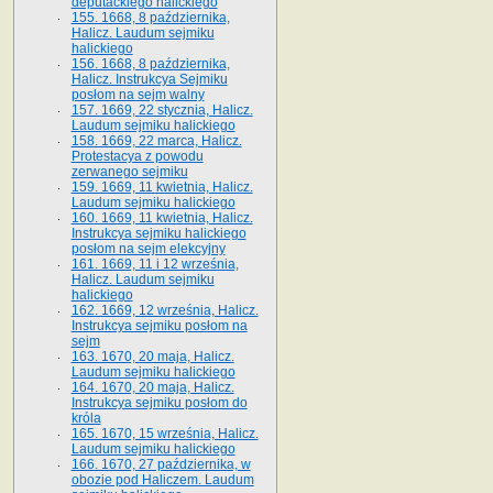
deputackiego halickiego
155. 1668, 8 października,
Halicz. Laudum sejmiku
halickiego
156. 1668, 8 października,
Halicz. Instrukcya Sejmiku
posłom na sejm walny
157. 1669, 22 stycznia, Halicz.
Laudum sejmiku halickiego
158. 1669, 22 marca, Halicz.
Protestacya z powodu
zerwanego sejmiku
159. 1669, 11 kwietnia, Halicz.
Laudum sejmiku halickiego
160. 1669, 11 kwietnia, Halicz.
Instrukcya sejmiku halickiego
posłom na sejm elekcyjny
161. 1669, 11 i 12 września,
Halicz. Laudum sejmiku
halickiego
162. 1669, 12 września, Halicz.
Instrukcya sejmiku posłom na
sejm
163. 1670, 20 maja, Halicz.
Laudum sejmiku halickiego
164. 1670, 20 maja, Halicz.
Instrukcya sejmiku posłom do
króla
165. 1670, 15 września, Halicz.
Laudum sejmiku halickiego
166. 1670, 27 października, w
obozie pod Haliczem. Laudum