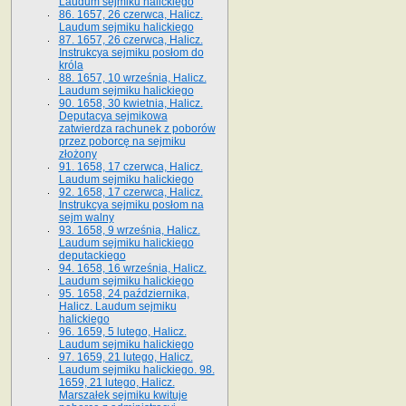
Laudum sejmiku halickiego
86. 1657, 26 czerwca, Halicz.
Laudum sejmiku halickiego
87. 1657, 26 czerwca, Halicz.
Instrukcya sejmiku posłom do
króla
88. 1657, 10 września, Halicz.
Laudum sejmiku halickiego
90. 1658, 30 kwietnia, Halicz.
Deputacya sejmikowa
zatwierdza rachunek z poborów
przez poborcę na sejmiku
złożony
91. 1658, 17 czerwca, Halicz.
Laudum sejmiku halickiego
92. 1658, 17 czerwca, Halicz.
Instrukcya sejmiku posłom na
sejm walny
93. 1658, 9 września, Halicz.
Laudum sejmiku halickiego
deputackiego
94. 1658, 16 września, Halicz.
Laudum sejmiku halickiego
95. 1658, 24 października,
Halicz. Laudum sejmiku
halickiego
96. 1659, 5 lutego, Halicz.
Laudum sejmiku halickiego
97. 1659, 21 lutego, Halicz.
Laudum sejmiku halickiego. 98.
1659, 21 lutego, Halicz.
Marszałek sejmiku kwituje