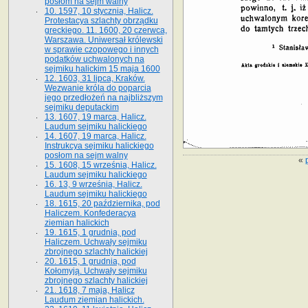
posłom na sejm walny
10. 1597, 10 stycznia, Halicz.
Protestacya szlachty obrządku
greckiego. 11. 1600, 20 czerwca,
Warszawa. Uniwersał królewski
w sprawie czopowego i innych
podatków uchwalonych na
sejmiku halickim 15 maja 1600
12. 1603, 31 lipca, Kraków.
Wezwanie króla do poparcia
jego przedłożeń na najbliższym
sejmiku deputackim
13. 1607, 19 marca, Halicz.
Laudum sejmiku halickiego
14. 1607, 19 marca, Halicz.
Instrukcya sejmiku halickiego
posłom na sejm walny
«
15. 1608, 15 września, Halicz.
Laudum sejmiku halickiego
16. 13, 9 września, Halicz.
Laudum sejmiku halickiego
18. 1615, 20 października, pod
Haliczem. Konfederacya
ziemian halickich
19. 1615, 1 grudnia, pod
Haliczem. Uchwały sejmiku
zbrojnego szlachty halickiej
20. 1615, 1 grudnia, pod
Kołomyją. Uchwały sejmiku
zbrojnego szlachty halickiej
21. 1618, 7 maja, Halicz
Laudum ziemian halickich.