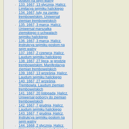
posłom na sejm walny
133. 1667, 13 stycznia, Halicz.
Limitacya sejmiku halickiego
134. 1667, luty, na zamku
trembowelskim. Uniwersał
ziemian trembowelskich
135. 1667, 3 marca, Halicz.
Uniwersał marszałka
ziemskiego o uchwałach
sejmiku halickiego
136. 1667, 3 marca, Halicz.
Instrukcya sejmiku posłom na
sejm walny
137. 1667, 2 czerwca, Halicz.
Laudum sejmiku halickiego
138. 1667, 27 lipca, w grodzie
trembowelskim. Manifestacya
ziemian trembowelskich
139. 1667, 13 września, Halicz.
Laudum sejmiku halickiego
140. 1667, 27 września,
Trembowla. Laudum ziemian
trembowelskich
141. 1667, 20 listopada, Halicz.
Uniwersał poborcy do ziemian
trembowelskich
142. 1667, 7 grudnia, Halicz.
Laudum sejmiku halickiego
143. 1667, 7 grudnia, Halicz.
Instrukcya sejmiku posłom na
sejm walny
144. 1668, 2 stycznia, Halicz.