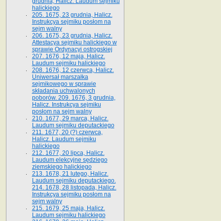
grudnia, Halicz. Laudum sejmiku
halickiego
205. 1675, 23 grudnia, Halicz.
Instrukcya sejmiku posłom na
sejm walny
206. 1675, 23 grudnia, Halicz.
Attestacya sejmiku halickiego w
sprawie Ordynacyi ostrogskiej
207. 1676, 12 maja, Halicz.
Laudum sejmiku halickiego
208. 1676, 12 czerwca, Halicz.
Uniwersał marszałka
sejmikowego w sprawie
składania uchwalonych
poborów. 209. 1676, 3 grudnia,
Halicz. Instrukcya sejmiku
posłom na sejm walny
210. 1677, 29 marca, Halicz.
Laudum sejmiku deputackiego
211. 1677, 20 (?) czerwca,
Halicz. Laudum sejmiku
halickiego
212. 1677, 20 lipca, Halicz.
Laudum elekcyjne sędziego
ziemskiego halickiego
213. 1678, 21 lutego, Halicz.
Laudum sejmiku deputackiego.
214. 1678, 28 listopada, Halicz.
Instrukcya sejmiku posłom na
sejm walny
215. 1679, 25 maja, Halicz.
Laudum sejmiku halickiego