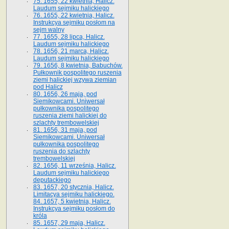
75. 1655, 22 kwietnia, Halicz.
Laudum sejmiku halickiego
76. 1655, 22 kwietnia, Halicz.
Instrukcya sejmiku posłom na
sejm walny
77. 1655, 28 lipca, Halicz.
Laudum sejmiku halickiego
78. 1656, 21 marca, Halicz.
Laudum sejmiku halickiego
79. 1656, 8 kwietnia, Babuchów.
Pułkownik pospolitego ruszenia
ziemi halickiej wzywa ziemian
pod Halicz
80. 1656, 26 maja, pod
Siemikowcami. Uniwersał
pułkownika pospolitego
ruszenia ziemi halickiej do
szlachty trembowelskiej
81. 1656, 31 maja, pod
Siemikowcami. Uniwersał
pułkownika pospolitego
ruszenia do szlachty
trembowelskiej
82. 1656, 11 września, Halicz.
Laudum sejmiku halickiego
deputackiego
83. 1657, 20 stycznia, Halicz.
Limitacya sejmiku halickiego.
84. 1657, 5 kwietnia, Halicz.
Instrukcya sejmiku posłom do
króla
85. 1657, 29 maja, Halicz.