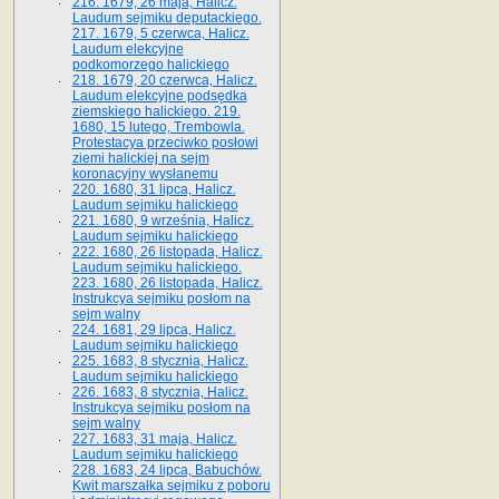
216. 1679, 26 maja, Halicz.
Laudum sejmiku deputackiego.
217. 1679, 5 czerwca, Halicz.
Laudum elekcyjne
podkomorzego halickiego
218. 1679, 20 czerwca, Halicz.
Laudum elekcyjne podsędka
ziemskiego halickiego. 219.
1680, 15 lutego, Trembowla.
Protestacya przeciwko posłowi
ziemi halickiej na sejm
koronacyjny wysłanemu
220. 1680, 31 lipca, Halicz.
Laudum sejmiku halickiego
221. 1680, 9 września, Halicz.
Laudum sejmiku halickiego
222. 1680, 26 listopada, Halicz.
Laudum sejmiku halickiego.
223. 1680, 26 listopada, Halicz.
Instrukcya sejmiku posłom na
sejm walny
224. 1681, 29 lipca, Halicz.
Laudum sejmiku halickiego
225. 1683, 8 stycznia, Halicz.
Laudum sejmiku halickiego
226. 1683, 8 stycznia, Halicz.
Instrukcya sejmiku posłom na
sejm walny
227. 1683, 31 maja, Halicz.
Laudum sejmiku halickiego
228. 1683, 24 lipca, Babuchów.
Kwit marszałka sejmiku z poboru