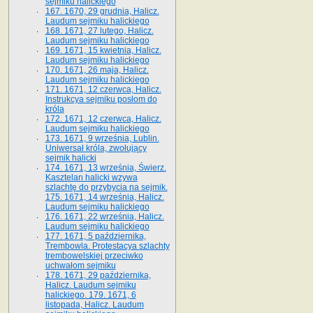
sejmiku halickiego
167. 1670, 29 grudnia, Halicz.
Laudum sejmiku halickiego
168. 1671, 27 lutego, Halicz.
Laudum sejmiku halickiego
169. 1671, 15 kwietnia, Halicz.
Laudum sejmiku halickiego
170. 1671, 26 maja, Halicz.
Laudum sejmiku halickiego
171. 1671, 12 czerwca, Halicz.
Instrukcya sejmiku posłom do
króla
172. 1671, 12 czerwca, Halicz.
Laudum sejmiku halickiego
173. 1671, 9 września, Lublin.
Uniwersał króla, zwołujący
sejmik halicki
174. 1671, 13 września, Świerz.
Kasztelan halicki wzywa
szlachtę do przybycia na sejmik.
175. 1671, 14 września, Halicz.
Laudum sejmiku halickiego
176. 1671, 22 września, Halicz.
Laudum sejmiku halickiego
177. 1671, 5 października,
Trembowla. Protestacya szlachty
trembowelskiej przeciwko
uchwałom sejmiku
178. 1671, 29 października,
Halicz. Laudum sejmiku
halickiego. 179. 1671, 6
listopada, Halicz. Laudum