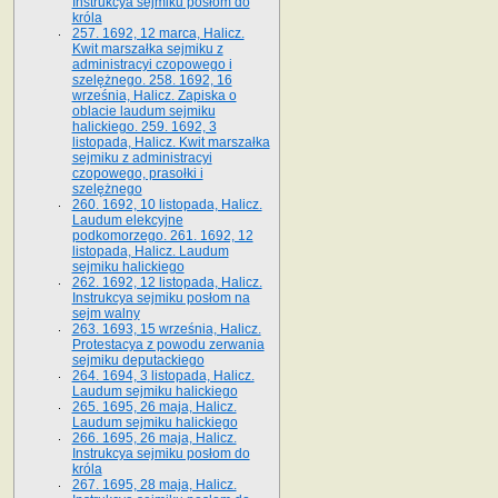
Instrukcya sejmiku posłom do
króla
257. 1692, 12 marca, Halicz.
Kwit marszałka sejmiku z
administracyi czopowego i
szelężnego. 258. 1692, 16
września, Halicz. Zapiska o
oblacie laudum sejmiku
halickiego. 259. 1692, 3
listopada, Halicz. Kwit marszałka
sejmiku z administracyi
czopowego, prasołki i
szelężnego
260. 1692, 10 listopada, Halicz.
Laudum elekcyjne
podkomorzego. 261. 1692, 12
listopada, Halicz. Laudum
sejmiku halickiego
262. 1692, 12 listopada, Halicz.
Instrukcya sejmiku posłom na
sejm walny
263. 1693, 15 września, Halicz.
Protestacya z powodu zerwania
sejmiku deputackiego
264. 1694, 3 listopada, Halicz.
Laudum sejmiku halickiego
265. 1695, 26 maja, Halicz.
Laudum sejmiku halickiego
266. 1695, 26 maja, Halicz.
Instrukcya sejmiku posłom do
króla
267. 1695, 28 maja, Halicz.