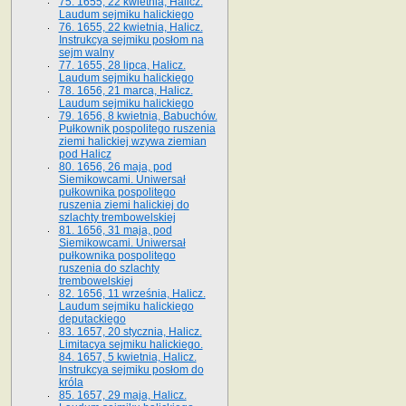
75. 1655, 22 kwietnia, Halicz.
Laudum sejmiku halickiego
76. 1655, 22 kwietnia, Halicz.
Instrukcya sejmiku posłom na
sejm walny
77. 1655, 28 lipca, Halicz.
Laudum sejmiku halickiego
78. 1656, 21 marca, Halicz.
Laudum sejmiku halickiego
79. 1656, 8 kwietnia, Babuchów.
Pułkownik pospolitego ruszenia
ziemi halickiej wzywa ziemian
pod Halicz
80. 1656, 26 maja, pod
Siemikowcami. Uniwersał
pułkownika pospolitego
ruszenia ziemi halickiej do
szlachty trembowelskiej
81. 1656, 31 maja, pod
Siemikowcami. Uniwersał
pułkownika pospolitego
ruszenia do szlachty
trembowelskiej
82. 1656, 11 września, Halicz.
Laudum sejmiku halickiego
deputackiego
83. 1657, 20 stycznia, Halicz.
Limitacya sejmiku halickiego.
84. 1657, 5 kwietnia, Halicz.
Instrukcya sejmiku posłom do
króla
85. 1657, 29 maja, Halicz.