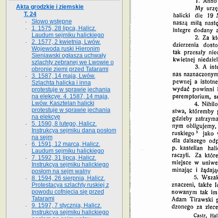
Akta grodzkie i ziemskie
T. 24
Słowo wstępne
1. 1575, 28 lipca, Halicz.
Laudum sejmiku halickiego
2. 1577, 2 kwietnia, Lwów.
Wojewoda ruski Hieronim
Sieniawski ogłasza uchwały
szlachty zebranej we Lwowie o
obronie ziemi przed Tatarami
3. 1587, 14 maja, Lwów.
Szlachta halicka i inna
protestuje w sprawie jechania
na elekcyę. 4. 1587, 14 maja,
Lwów. Kasztelan halicki
protestuje w sprawie jechania
na elekcyę
5. 1590, 8 lutego, Halicz.
Instrukcya sejmiku dana posłom
na sejm
6. 1591, 12 marca, Halicz.
Laudum sejmiku halickiego
7. 1592, 31 lipca, Halicz.
Instrukcya sejmiku halickiego
posłom na sejm walny
8. 1594, 26 sierpnia, Halicz.
Protestacya szlachty ruskiej z
powodu cofnięcia się przed
Tatarami
9. 1597, 7 stycznia, Halicz.
Instrukcya sejmiku halickiego