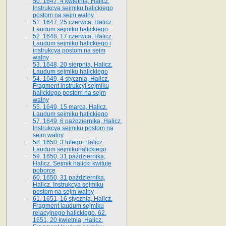
50. 1647, 4 kwietnia, Halicz.
Instrukcya sejmiku halickiego
postom na sejm walny
51. 1647, 25 czerwca, Halicz.
Laudum sejmiku halickiego
52. 1648, 17 czerwca, Halicz.
Laudum sejmiku halickiego i
instrukcya postom na sejm
walny
53. 1648, 20 sierpnia, Halicz.
Laudum sejmiku halickiego
54. 1649, 4 stycznia, Halicz.
Fragment instrukcyi sejmiku
halickiego postom na sejm
walny
55. 1649, 15 marca, Halicz.
Laudum sejmiku halickiego
57. 1649, 6 października, Halicz.
Instrukcya sejmiku postom na
sejm walny
58. 1650, 3 lutego, Halicz.
Laudum sejmikuhalickiego
59. 1650, 31 października,
Halicz. Sejmik halicki kwituje
poborcę
60. 1650, 31 października,
Halicz. Instrukcya sejmiku
postom na sejm walny
61. 1651, 16 stycznia, Halicz.
Fragment laudum sejmiku
relacyjnego halickiego. 62.
1651, 20 kwietnia, Halicz.