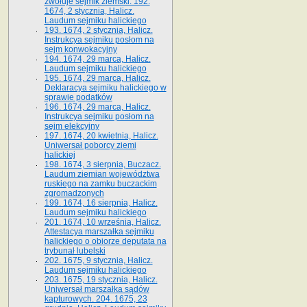
zwołuje sejmik ziemski. 192.
1674, 2 stycznia, Halicz.
Laudum sejmiku halickiego
193. 1674, 2 stycznia, Halicz.
Instrukcya sejmiku posłom na
sejm konwokacyjny
194. 1674, 29 marca, Halicz.
Laudum sejmiku halickiego
195. 1674, 29 marca, Halicz.
Deklaracya sejmiku halickiego w
sprawie podatków
196. 1674, 29 marca, Halicz.
Instrukcya sejmiku posłom na
sejm elekcyjny
197. 1674, 20 kwietnia, Halicz.
Uniwersał poborcy ziemi
halickiej
198. 1674, 3 sierpnia, Buczacz.
Laudum ziemian województwa
ruskiego na zamku buczackim
zgromadzonych
199. 1674, 16 sierpnia, Halicz.
Laudum sejmiku halickiego
201. 1674, 10 września, Halicz.
Attestacya marszałka sejmiku
halickiego o obiorze deputata na
trybunał lubelski
202. 1675, 9 stycznia, Halicz.
Laudum sejmiku halickiego
203. 1675, 19 stycznia, Halicz.
Uniwersał marszałka sądów
kapturowych. 204. 1675, 23