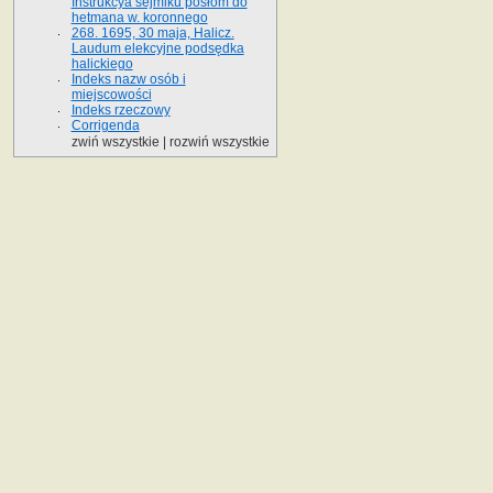
Instrukcya sejmiku posłom do
hetmana w. koronnego
268. 1695, 30 maja, Halicz.
Laudum elekcyjne podsędka
halickiego
Indeks nazw osób i
miejscowości
Indeks rzeczowy
Corrigenda
zwiń wszystkie
|
rozwiń wszystkie