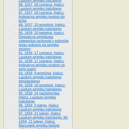
Laudum sejmiku halickiego
86. 1657, 26 czerwca, Halicz.
Laudum sejmiku halickiego
87. 1657, 26 czerwca, Halicz.
Instrukcya sejmiku posłom do
króla
88. 1657, 10 września, Halicz.
Laudum sejmiku halickiego
90. 1658, 30 kwietnia, Halicz.
Deputacya sejmikowa
zatwierdza rachunek z poborów
przez poborcę na sejmiku
złożony
91. 1658, 17 czerwca, Halicz.
Laudum sejmiku halickiego
92. 1658, 17 czerwca, Halicz.
Instrukcya sejmiku posłom na
sejm walny
93. 1658, 9 września, Halicz.
Laudum sejmiku halickiego
deputackiego
94. 1658, 16 września, Halicz.
Laudum sejmiku halickiego
95. 1658, 24 października,
Halicz. Laudum sejmiku
halickiego
96. 1659, 5 lutego, Halicz.
Laudum sejmiku halickiego
97. 1659, 21 lutego, Halicz.
Laudum sejmiku halickiego. 98.
1659, 21 lutego, Halicz.
Marszałek sejmiku kwituje