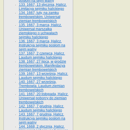
posłom na sejm walny
133. 1667, 13 stycznia, Halicz.
Limitacya sejmiku halickiego
134. 1667, luty, na zamku
trembowelskim. Uniwersał
ziemian trembowelskich
135. 1667, 3 marca, Halicz.
Uniwersał marszałka
ziemskiego o uchwałach
sejmiku halickiego
136. 1667, 3 marca, Halicz.
Instrukcya sejmiku posłom na
sejm walny
137. 1667, 2 czerwca, Halicz.
Laudum sejmiku halickiego
138. 1667, 27 lipca, w grodzie
trembowelskim. Manifestacya
ziemian trembowelskich
139. 1667, 13 września, Halicz.
Laudum sejmiku halickiego
140. 1667, 27 września,
Trembowla. Laudum ziemian
trembowelskich
141. 1667, 20 listopada, Halicz.
Uniwersał poborcy do ziemian
trembowelskich
142. 1667, 7 grudnia, Halicz.
Laudum sejmiku halickiego
143. 1667, 7 grudnia, Halicz.
Instrukcya sejmiku posłom na
sejm walny
144. 1668, 2 stycznia, Halicz.