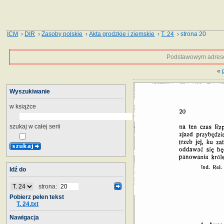
ICM
›
DIR
›
Zasoby polskie
›
Akta grodzkie i ziemskie
›
T. 24
› strona 20
Podstawowym adrese
«
Wyszukiwanie
w książce
szukaj w całej serii
Idź do
strona:
Pobierz pełen tekst
T. 24.txt
Nawigacja