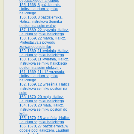
deputackiego halickiego
155. 1668, 8 października,
Halicz. Laudum sejmiku
halickiego
156. 1668, 8 października,
Halicz. Instrukcya Sejmiku
posłom na sejm walny
157. 1669, 22 stycznia, Halicz.
Laudum sejmiku halickiego
158. 1669, 22 marca, Halicz.
Protestacya z powodu
zerwanego sejmiku
159. 1669, 11 kwietnia, Halicz.
Laudum sejmiku halickiego
160. 1669, 11 kwietnia, Halicz.
Instrukcya sejmiku halickiego
posłom na sejm elekcyjny
161. 1669, 11 i 12 września,
Halicz. Laudum sejmiku
halickiego
162. 1669, 12 września, Halicz.
Instrukcya sejmiku posłom na
sejm
163. 1670, 20 maja, Halicz.
Laudum sejmiku halickiego
164. 1670, 20 maja, Halicz.
Instrukcya sejmiku posłom do
króla
165. 1670, 15 września, Halicz.
Laudum sejmiku halickiego
166. 1670, 27 października, w
obozie pod Haliczem. Laudum