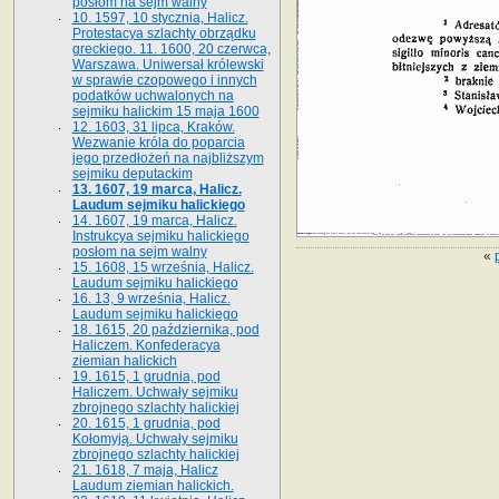
posłom na sejm walny
10. 1597, 10 stycznia, Halicz.
Protestacya szlachty obrządku
greckiego. 11. 1600, 20 czerwca,
Warszawa. Uniwersał królewski
w sprawie czopowego i innych
podatków uchwalonych na
sejmiku halickim 15 maja 1600
12. 1603, 31 lipca, Kraków.
Wezwanie króla do poparcia
jego przedłożeń na najbliższym
sejmiku deputackim
13. 1607, 19 marca, Halicz.
Laudum sejmiku halickiego
14. 1607, 19 marca, Halicz.
Instrukcya sejmiku halickiego
posłom na sejm walny
«
15. 1608, 15 września, Halicz.
Laudum sejmiku halickiego
16. 13, 9 września, Halicz.
Laudum sejmiku halickiego
18. 1615, 20 października, pod
Haliczem. Konfederacya
ziemian halickich
19. 1615, 1 grudnia, pod
Haliczem. Uchwały sejmiku
zbrojnego szlachty halickiej
20. 1615, 1 grudnia, pod
Kołomyją. Uchwały sejmiku
zbrojnego szlachty halickiej
21. 1618, 7 maja, Halicz
Laudum ziemian halickich.