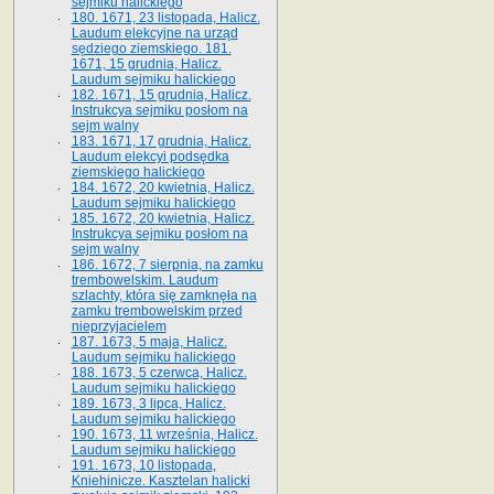
sejmiku halickiego
180. 1671, 23 listopada, Halicz.
Laudum elekcyjne na urząd
sędziego ziemskiego. 181.
1671, 15 grudnia, Halicz.
Laudum sejmiku halickiego
182. 1671, 15 grudnia, Halicz.
Instrukcya sejmiku posłom na
sejm walny
183. 1671, 17 grudnia, Halicz.
Laudum elekcyi podsędka
ziemskiego halickiego
184. 1672, 20 kwietnia, Halicz.
Laudum sejmiku halickiego
185. 1672, 20 kwietnia, Halicz.
Instrukcya sejmiku posłom na
sejm walny
186. 1672, 7 sierpnia, na zamku
trembowelskim. Laudum
szlachty, która się zamknęła na
zamku trembowelskim przed
nieprzyjacielem
187. 1673, 5 maja, Halicz.
Laudum sejmiku halickiego
188. 1673, 5 czerwca, Halicz.
Laudum sejmiku halickiego
189. 1673, 3 lipca, Halicz.
Laudum sejmiku halickiego
190. 1673, 11 września, Halicz.
Laudum sejmiku halickiego
191. 1673, 10 listopada,
Kniehinicze. Kasztelan halicki