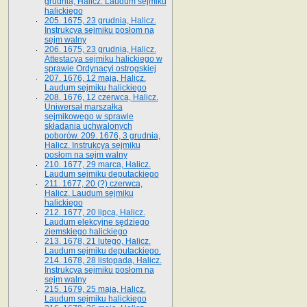
grudnia, Halicz. Laudum sejmiku
halickiego
205. 1675, 23 grudnia, Halicz.
Instrukcya sejmiku posłom na
sejm walny
206. 1675, 23 grudnia, Halicz.
Attestacya sejmiku halickiego w
sprawie Ordynacyi ostrogskiej
207. 1676, 12 maja, Halicz.
Laudum sejmiku halickiego
208. 1676, 12 czerwca, Halicz.
Uniwersał marszałka
sejmikowego w sprawie
składania uchwalonych
poborów. 209. 1676, 3 grudnia,
Halicz. Instrukcya sejmiku
posłom na sejm walny
210. 1677, 29 marca, Halicz.
Laudum sejmiku deputackiego
211. 1677, 20 (?) czerwca,
Halicz. Laudum sejmiku
halickiego
212. 1677, 20 lipca, Halicz.
Laudum elekcyjne sędziego
ziemskiego halickiego
213. 1678, 21 lutego, Halicz.
Laudum sejmiku deputackiego.
214. 1678, 28 listopada, Halicz.
Instrukcya sejmiku posłom na
sejm walny
215. 1679, 25 maja, Halicz.
Laudum sejmiku halickiego