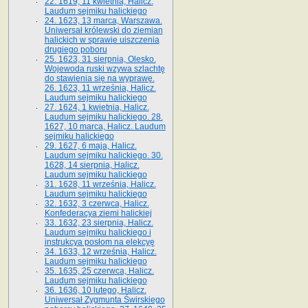
22. 1619, 11 kwietnia, Halicz.
Laudum sejmiku halickiego
24. 1623, 13 marca, Warszawa.
Uniwersał królewski do ziemian
halickich w sprawie uiszczenia
drugiego poboru
25. 1623, 31 sierpnia, Olesko.
Wojewoda ruski wzywa szlachtę
do stawienia się na wyprawę.
26. 1623, 11 września, Halicz.
Laudum sejmiku halickiego
27. 1624, 1 kwietnia, Halicz.
Laudum sejmiku halickiego. 28.
1627, 10 marca, Halicz. Laudum
sejmiku halickiego
29. 1627, 6 maja, Halicz.
Laudum sejmiku halickiego. 30.
1628, 14 sierpnia, Halicz.
Laudum sejmiku halickiego
31. 1628, 11 września, Halicz.
Laudum sejmiku halickiego
32. 1632, 3 czerwca, Halicz.
Konfederacya ziemi halickiej
33. 1632, 23 sierpnia, Halicz.
Laudum sejmiku halickiego i
instrukcya posłom na elekcyę
34. 1633, 12 września, Halicz.
Laudum sejmiku halickiego
35. 1635, 25 czerwca, Halicz.
Laudum sejmiku halickiego
36. 1636, 10 lutego, Halicz.
Uniwersał Zygmunta Świrskiego