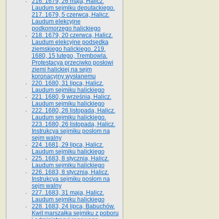
216. 1679, 26 maja, Halicz.
Laudum sejmiku deputackiego.
217. 1679, 5 czerwca, Halicz.
Laudum elekcyjne
podkomorzego halickiego
218. 1679, 20 czerwca, Halicz.
Laudum elekcyjne podsędka
ziemskiego halickiego. 219.
1680, 15 lutego, Trembowla.
Protestacya przeciwko posłowi
ziemi halickiej na sejm
koronacyjny wysłanemu
220. 1680, 31 lipca, Halicz.
Laudum sejmiku halickiego
221. 1680, 9 września, Halicz.
Laudum sejmiku halickiego
222. 1680, 26 listopada, Halicz.
Laudum sejmiku halickiego.
223. 1680, 26 listopada, Halicz.
Instrukcya sejmiku posłom na
sejm walny
224. 1681, 29 lipca, Halicz.
Laudum sejmiku halickiego
225. 1683, 8 stycznia, Halicz.
Laudum sejmiku halickiego
226. 1683, 8 stycznia, Halicz.
Instrukcya sejmiku posłom na
sejm walny
227. 1683, 31 maja, Halicz.
Laudum sejmiku halickiego
228. 1683, 24 lipca, Babuchów.
Kwit marszałka sejmiku z poboru