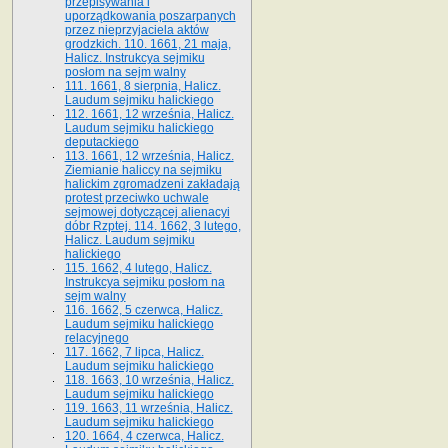
przepisywania i
uporządkowania poszarpanych
przez nieprzyjaciela aktów
grodzkich. 110. 1661, 21 maja,
Halicz. Instrukcya sejmiku
posłom na sejm walny
111. 1661, 8 sierpnia, Halicz.
Laudum sejmiku halickiego
112. 1661, 12 września, Halicz.
Laudum sejmiku halickiego
deputackiego
113. 1661, 12 września, Halicz.
Ziemianie haliccy na sejmiku
halickim zgromadzeni zakładają
protest przeciwko uchwale
sejmowej dotyczącej alienacyi
dóbr Rzptej. 114. 1662, 3 lutego,
Halicz. Laudum sejmiku
halickiego
115. 1662, 4 lutego, Halicz.
Instrukcya sejmiku posłom na
sejm walny
116. 1662, 5 czerwca, Halicz.
Laudum sejmiku halickiego
relacyjnego
117. 1662, 7 lipca, Halicz.
Laudum sejmiku halickiego
118. 1663, 10 września, Halicz.
Laudum sejmiku halickiego
119. 1663, 11 września, Halicz.
Laudum sejmiku halickiego
120. 1664, 4 czerwca, Halicz.