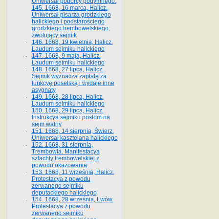
Uniwersał poborcy podymnego.
145. 1668, 16 marca, Halicz.
Uniwersał pisarza grodzkiego
halickiego i podstarościego
grodzkiego trembowelskiego,
zwołujący sejmik
146. 1668, 19 kwietnia, Halicz.
Laudum sejmiku halickiego
147. 1668, 9 maja, Halicz.
Laudum sejmiku halickiego
148. 1668, 27 lipca, Halicz.
Sejmik wyznacza zapłatę za
funkcyę poselską i wydaje inne
asygnaty
149. 1668, 28 lipca, Halicz.
Laudum sejmiku halickiego
150. 1668, 29 lipca, Halicz.
Instrukcya sejmiku posłom na
sejm walny
151. 1668, 14 sierpnia, Świerz.
Uniwersał kasztelana halickiego
152. 1668, 31 sierpnia,
Trembowla. Manifestacya
szlachty trembowelskiej z
powodu okazowania
153. 1668, 11 września, Halicz.
Protestacya z powodu
zerwanego sejmiku
deputackiego halickiego
154. 1668, 28 września, Lwów.
Protestacya z powodu
zerwanego sejmiku