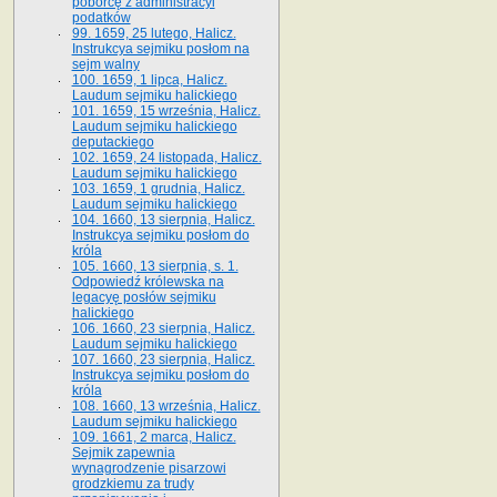
poborcę z administracyi
podatków
99. 1659, 25 lutego, Halicz.
Instrukcya sejmiku posłom na
sejm walny
100. 1659, 1 lipca, Halicz.
Laudum sejmiku halickiego
101. 1659, 15 września, Halicz.
Laudum sejmiku halickiego
deputackiego
102. 1659, 24 listopada, Halicz.
Laudum sejmiku halickiego
103. 1659, 1 grudnia, Halicz.
Laudum sejmiku halickiego
104. 1660, 13 sierpnia, Halicz.
Instrukcya sejmiku posłom do
króla
105. 1660, 13 sierpnia, s. 1.
Odpowiedź królewska na
legacyę posłów sejmiku
halickiego
106. 1660, 23 sierpnia, Halicz.
Laudum sejmiku halickiego
107. 1660, 23 sierpnia, Halicz.
Instrukcya sejmiku posłom do
króla
108. 1660, 13 września, Halicz.
Laudum sejmiku halickiego
109. 1661, 2 marca, Halicz.
Sejmik zapewnia
wynagrodzenie pisarzowi
grodzkiemu za trudy