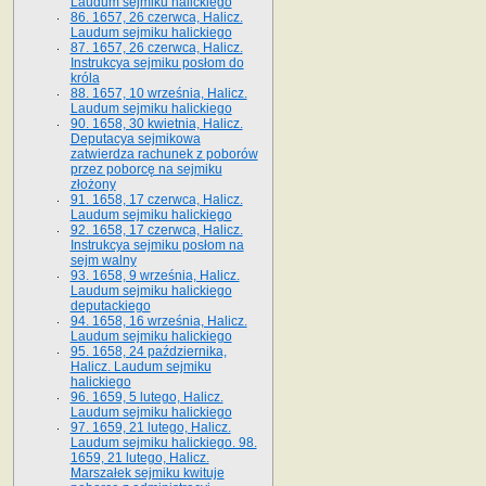
Laudum sejmiku halickiego
86. 1657, 26 czerwca, Halicz.
Laudum sejmiku halickiego
87. 1657, 26 czerwca, Halicz.
Instrukcya sejmiku posłom do
króla
88. 1657, 10 września, Halicz.
Laudum sejmiku halickiego
90. 1658, 30 kwietnia, Halicz.
Deputacya sejmikowa
zatwierdza rachunek z poborów
przez poborcę na sejmiku
złożony
91. 1658, 17 czerwca, Halicz.
Laudum sejmiku halickiego
92. 1658, 17 czerwca, Halicz.
Instrukcya sejmiku posłom na
sejm walny
93. 1658, 9 września, Halicz.
Laudum sejmiku halickiego
deputackiego
94. 1658, 16 września, Halicz.
Laudum sejmiku halickiego
95. 1658, 24 października,
Halicz. Laudum sejmiku
halickiego
96. 1659, 5 lutego, Halicz.
Laudum sejmiku halickiego
97. 1659, 21 lutego, Halicz.
Laudum sejmiku halickiego. 98.
1659, 21 lutego, Halicz.
Marszałek sejmiku kwituje