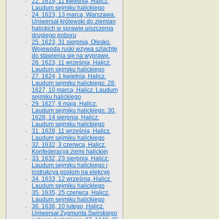
22. 1619, 11 kwietnia, Halicz.
Laudum sejmiku halickiego
24. 1623, 13 marca, Warszawa.
Uniwersał królewski do ziemian
halickich w sprawie uiszczenia
drugiego poboru
25. 1623, 31 sierpnia, Olesko.
Wojewoda ruski wzywa szlachtę
do stawienia się na wyprawę.
26. 1623, 11 września, Halicz.
Laudum sejmiku halickiego
27. 1624, 1 kwietnia, Halicz.
Laudum sejmiku halickiego. 28.
1627, 10 marca, Halicz. Laudum
sejmiku halickiego
29. 1627, 6 maja, Halicz.
Laudum sejmiku halickiego. 30.
1628, 14 sierpnia, Halicz.
Laudum sejmiku halickiego
31. 1628, 11 września, Halicz.
Laudum sejmiku halickiego
32. 1632, 3 czerwca, Halicz.
Konfederacya ziemi halickiej
33. 1632, 23 sierpnia, Halicz.
Laudum sejmiku halickiego i
instrukcya posłom na elekcyę
34. 1633, 12 września, Halicz.
Laudum sejmiku halickiego
35. 1635, 25 czerwca, Halicz.
Laudum sejmiku halickiego
36. 1636, 10 lutego, Halicz.
Uniwersał Zygmunta Świrskiego