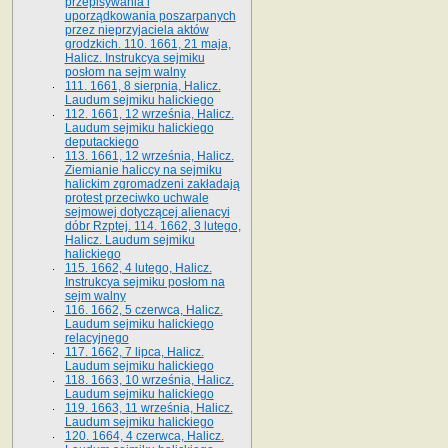
przepisywania i
uporządkowania poszarpanych
przez nieprzyjaciela aktów
grodzkich. 110. 1661, 21 maja,
Halicz. Instrukcya sejmiku
posłom na sejm walny
111. 1661, 8 sierpnia, Halicz.
Laudum sejmiku halickiego
112. 1661, 12 września, Halicz.
Laudum sejmiku halickiego
deputackiego
113. 1661, 12 września, Halicz.
Ziemianie haliccy na sejmiku
halickim zgromadzeni zakładają
protest przeciwko uchwale
sejmowej dotyczącej alienacyi
dóbr Rzptej. 114. 1662, 3 lutego,
Halicz. Laudum sejmiku
halickiego
115. 1662, 4 lutego, Halicz.
Instrukcya sejmiku posłom na
sejm walny
116. 1662, 5 czerwca, Halicz.
Laudum sejmiku halickiego
relacyjnego
117. 1662, 7 lipca, Halicz.
Laudum sejmiku halickiego
118. 1663, 10 września, Halicz.
Laudum sejmiku halickiego
119. 1663, 11 września, Halicz.
Laudum sejmiku halickiego
120. 1664, 4 czerwca, Halicz.