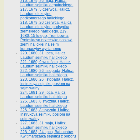
216. 1679, 26 maja, Halicz.
Laudum sejmiku deputackiego.
217. 1679, 5 czerwca, Halicz.
Laudum elekcyjne
podkomorzego halickiego
218. 1679, 20 czerwca, Halicz.
Laudum elekcyjne podsędka
ziemskiego halickiego. 219.
1680, 15 lutego, Trembowla.
Protestacya przeciwko posłowi
ziemi halickiej na sejm
koronacyjny wysłanemu
220. 1680, 31 lipca, Halicz.
Laudum sejmiku halickiego
221. 1680, 9 września, Halicz.
Laudum sejmiku halickiego
222. 1680, 26 listopada, Halicz.
Laudum sejmiku halickiego.
223. 1680, 26 listopada, Halicz.
Instrukcya sejmiku posłom na
sejm walny
224. 1681, 29 lipca, Halicz.
Laudum sejmiku halickiego
225. 1683, 8 stycznia, Halicz.
Laudum sejmiku halickiego
226. 1683, 8 stycznia, Halicz.
Instrukcya sejmiku posłom na
sejm walny
227. 1683, 31 maja, Halicz.
Laudum sejmiku halickiego
228. 1683, 24 lipca, Babuchów.
Kwit marszałka sejmiku z poboru