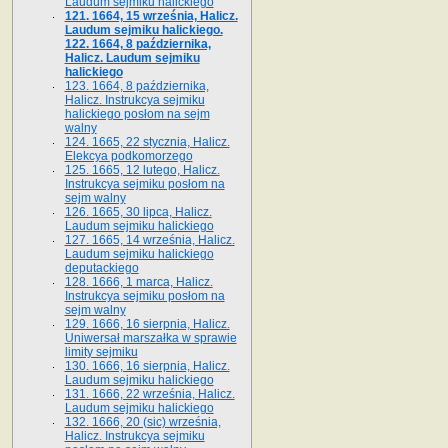
Laudum sejmiku halickiego
121. 1664, 15 września, Halicz.
Laudum sejmiku halickiego.
122. 1664, 8 października,
Halicz. Laudum sejmiku
halickiego
123. 1664, 8 października,
Halicz. Instrukcya sejmiku
halickiego posłom na sejm
walny
124. 1665, 22 stycznia, Halicz.
Elekcya podkomorzego
125. 1665, 12 lutego, Halicz.
Instrukcya sejmiku posłom na
sejm walny
126. 1665, 30 lipca, Halicz.
Laudum sejmiku halickiego
127. 1665, 14 września, Halicz.
Laudum sejmiku halickiego
deputackiego
128. 1666, 1 marca, Halicz.
Instrukcya sejmiku posłom na
sejm walny
129. 1666, 16 sierpnia, Halicz.
Uniwersał marszałka w sprawie
limity sejmiku
130. 1666, 16 sierpnia, Halicz.
Laudum sejmiku halickiego
131. 1666, 22 września, Halicz.
Laudum sejmiku halickiego
132. 1666, 20 (sic) września,
Halicz. Instrukcya sejmiku