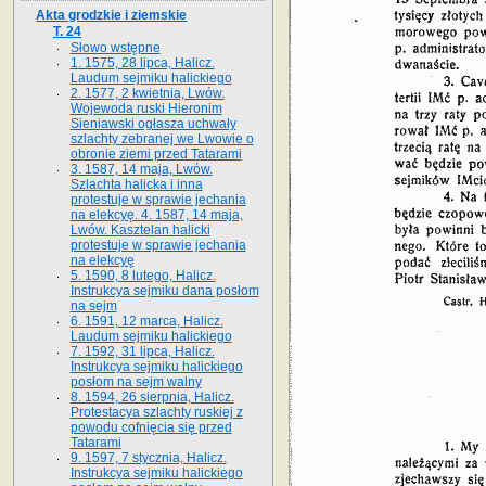
Akta grodzkie i ziemskie
T. 24
Słowo wstępne
1. 1575, 28 lipca, Halicz.
Laudum sejmiku halickiego
2. 1577, 2 kwietnia, Lwów.
Wojewoda ruski Hieronim
Sieniawski ogłasza uchwały
szlachty zebranej we Lwowie o
obronie ziemi przed Tatarami
3. 1587, 14 maja, Lwów.
Szlachta halicka i inna
protestuje w sprawie jechania
na elekcyę. 4. 1587, 14 maja,
Lwów. Kasztelan halicki
protestuje w sprawie jechania
na elekcyę
5. 1590, 8 lutego, Halicz.
Instrukcya sejmiku dana posłom
na sejm
6. 1591, 12 marca, Halicz.
Laudum sejmiku halickiego
7. 1592, 31 lipca, Halicz.
Instrukcya sejmiku halickiego
posłom na sejm walny
8. 1594, 26 sierpnia, Halicz.
Protestacya szlachty ruskiej z
powodu cofnięcia się przed
Tatarami
9. 1597, 7 stycznia, Halicz.
Instrukcya sejmiku halickiego