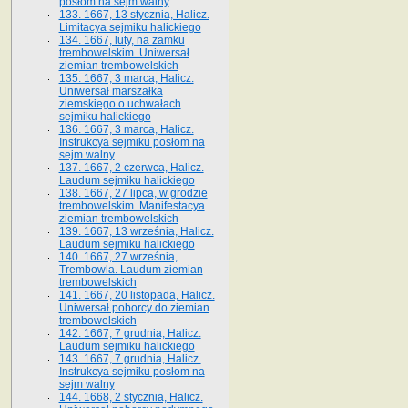
posłom na sejm walny
133. 1667, 13 stycznia, Halicz.
Limitacya sejmiku halickiego
134. 1667, luty, na zamku
trembowelskim. Uniwersał
ziemian trembowelskich
135. 1667, 3 marca, Halicz.
Uniwersał marszałka
ziemskiego o uchwałach
sejmiku halickiego
136. 1667, 3 marca, Halicz.
Instrukcya sejmiku posłom na
sejm walny
137. 1667, 2 czerwca, Halicz.
Laudum sejmiku halickiego
138. 1667, 27 lipca, w grodzie
trembowelskim. Manifestacya
ziemian trembowelskich
139. 1667, 13 września, Halicz.
Laudum sejmiku halickiego
140. 1667, 27 września,
Trembowla. Laudum ziemian
trembowelskich
141. 1667, 20 listopada, Halicz.
Uniwersał poborcy do ziemian
trembowelskich
142. 1667, 7 grudnia, Halicz.
Laudum sejmiku halickiego
143. 1667, 7 grudnia, Halicz.
Instrukcya sejmiku posłom na
sejm walny
144. 1668, 2 stycznia, Halicz.