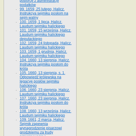
poborcę z administracyi
podatków
99. 1659, 25 lutego, Halicz.
Instrukcya sejmiku posłom na
sejm walny
100. 1659, 1 lipca, Halicz.
Laudum sejmiku halickiego
101. 1659, 15 września, Halicz.
Laudum sejmiku halickiego
deputackiego
102. 1659, 24 listopada, Halicz.
Laudum sejmiku halickiego
103. 1659, 1 grudnia, Halicz.
Laudum sejmiku halickiego
104. 1660, 13 sierpnia, Halicz.
Instrukcya sejmiku posłom do
króla
105. 1660, 13 sierpnia, s. 1.
Odpowiedź królewska na
legacyę posłów sejmiku
halickiego
106. 1660, 23 sierpnia, Halicz.
Laudum sejmiku halickiego
107. 1660, 23 sierpnia, Halicz.
Instrukcya sejmiku posłom do
króla
108. 1660, 13 września, Halicz.
Laudum sejmiku halickiego
109. 1661, 2 marca, Halicz.
Sejmik zapewnia
wynagrodzenie pisarzowi
grodzkiemu za trudy