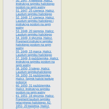
50. 1647, 4 kwietnia, Halicz.
Instrukcya sejmiku halickiego
postom na sejm walny
51. 1647, 25 czerwca, Halicz.
Laudum sejmiku halickiego
52. 1648, 17 czerwca, Halicz.
Laudum sejmiku halickiego i
instrukcya postom na sejm
walny
53. 1648, 20 sierpnia, Halicz.
Laudum sejmiku halickiego
54. 1649, 4 stycznia, Halicz.
Fragment instrukcyi sejmiku
halickiego postom na sejm
walny
55. 1649, 15 marca, Halicz.
Laudum sejmiku halickiego
57. 1649, 6 października, Halicz.
Instrukcya sejmiku postom na
sejm walny
58. 1650, 3 lutego, Halicz.
Laudum sejmikuhalickiego
59. 1650, 31 października,
Halicz. Sejmik halicki kwituje
poborcę
60. 1650, 31 października,
Halicz. Instrukcya sejmiku
postom na sejm walny
61. 1651, 16 stycznia, Halicz.
Fragment laudum sejmiku
relacyjnego halickiego. 62.
1651, 20 kwietnia, Halicz.