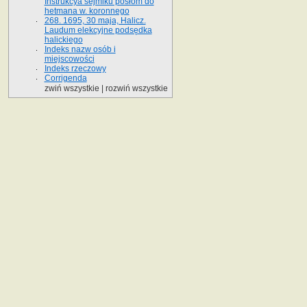
Instrukcya sejmiku posłom do
hetmana w. koronnego
268. 1695, 30 maja, Halicz.
Laudum elekcyjne podsędka
halickiego
Indeks nazw osób i
miejscowości
Indeks rzeczowy
Corrigenda
zwiń wszystkie
|
rozwiń wszystkie