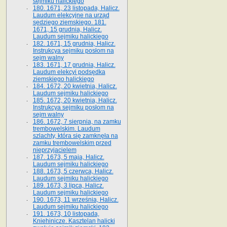
sejmiku halickiego
180. 1671, 23 listopada, Halicz.
Laudum elekcyjne na urząd
sędziego ziemskiego. 181.
1671, 15 grudnia, Halicz.
Laudum sejmiku halickiego
182. 1671, 15 grudnia, Halicz.
Instrukcya sejmiku posłom na
sejm walny
183. 1671, 17 grudnia, Halicz.
Laudum elekcyi podsędka
ziemskiego halickiego
184. 1672, 20 kwietnia, Halicz.
Laudum sejmiku halickiego
185. 1672, 20 kwietnia, Halicz.
Instrukcya sejmiku posłom na
sejm walny
186. 1672, 7 sierpnia, na zamku
trembowelskim. Laudum
szlachty, która się zamknęła na
zamku trembowelskim przed
nieprzyjacielem
187. 1673, 5 maja, Halicz.
Laudum sejmiku halickiego
188. 1673, 5 czerwca, Halicz.
Laudum sejmiku halickiego
189. 1673, 3 lipca, Halicz.
Laudum sejmiku halickiego
190. 1673, 11 września, Halicz.
Laudum sejmiku halickiego
191. 1673, 10 listopada,
Kniehinicze. Kasztelan halicki