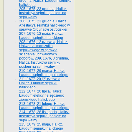
grudnia, Halicz. Laudum sejmiku
halickiego
205. 1675, 23 grudnia, Halicz.
Instrukcya sejmiku posłom na
sejm walny
206. 1675, 23 grudnia, Halicz.
Attestacya sejmiku halickiego w
sprawie Ordynacyi ostrogskiej
207. 1676, 12 maja, Halicz.
Laudum sejmiku halickiego
208. 1676, 12 czerwca, Halicz.
Uniwersał marszałka
sejmikowego w sprawie
składania uchwalonych
poborów. 209. 1676, 3 grudnia,
Halicz. Instrukcya sejmiku
posłom na sejm walny
210. 1677, 29 marca, Halicz.
Laudum sejmiku deputackiego
211. 1677, 20 (?) czerwca,
Halicz. Laudum sejmiku
halickiego
212. 1677, 20 lipca, Halicz.
Laudum elekcyjne sędziego
ziemskiego halickiego
213. 1678, 21 lutego, Halicz.
Laudum sejmiku deputackiego.
214. 1678, 28 listopada, Halicz.
Instrukcya sejmiku posłom na
sejm walny
215. 1679, 25 maja, Halicz.
Laudum sejmiku halickiego