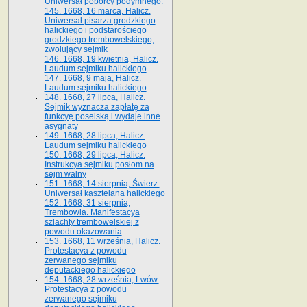
Uniwersał poborcy podymnego.
145. 1668, 16 marca, Halicz.
Uniwersał pisarza grodzkiego
halickiego i podstarościego
grodzkiego trembowelskiego,
zwołujący sejmik
146. 1668, 19 kwietnia, Halicz.
Laudum sejmiku halickiego
147. 1668, 9 maja, Halicz.
Laudum sejmiku halickiego
148. 1668, 27 lipca, Halicz.
Sejmik wyznacza zapłatę za
funkcyę poselską i wydaje inne
asygnaty
149. 1668, 28 lipca, Halicz.
Laudum sejmiku halickiego
150. 1668, 29 lipca, Halicz.
Instrukcya sejmiku posłom na
sejm walny
151. 1668, 14 sierpnia, Świerz.
Uniwersał kasztelana halickiego
152. 1668, 31 sierpnia,
Trembowla. Manifestacya
szlachty trembowelskiej z
powodu okazowania
153. 1668, 11 września, Halicz.
Protestacya z powodu
zerwanego sejmiku
deputackiego halickiego
154. 1668, 28 września, Lwów.
Protestacya z powodu
zerwanego sejmiku