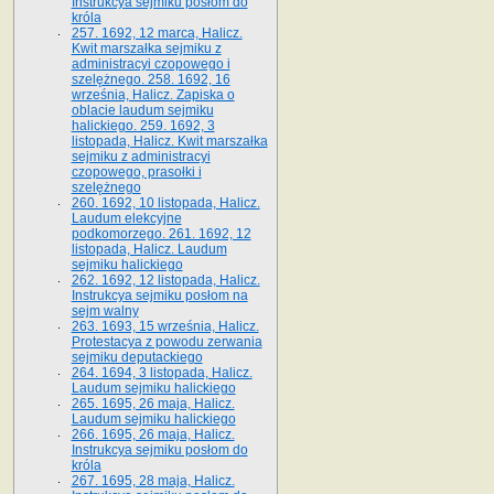
Instrukcya sejmiku posłom do
króla
257. 1692, 12 marca, Halicz.
Kwit marszałka sejmiku z
administracyi czopowego i
szelężnego. 258. 1692, 16
września, Halicz. Zapiska o
oblacie laudum sejmiku
halickiego. 259. 1692, 3
listopada, Halicz. Kwit marszałka
sejmiku z administracyi
czopowego, prasołki i
szelężnego
260. 1692, 10 listopada, Halicz.
Laudum elekcyjne
podkomorzego. 261. 1692, 12
listopada, Halicz. Laudum
sejmiku halickiego
262. 1692, 12 listopada, Halicz.
Instrukcya sejmiku posłom na
sejm walny
263. 1693, 15 września, Halicz.
Protestacya z powodu zerwania
sejmiku deputackiego
264. 1694, 3 listopada, Halicz.
Laudum sejmiku halickiego
265. 1695, 26 maja, Halicz.
Laudum sejmiku halickiego
266. 1695, 26 maja, Halicz.
Instrukcya sejmiku posłom do
króla
267. 1695, 28 maja, Halicz.