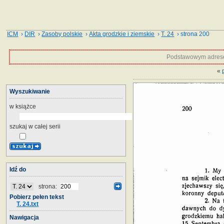
ICM
›
DIR
›
Zasoby polskie
›
Akta grodzkie i ziemskie
›
T. 24
› strona 200
Podstawowym adrese
«
Wyszukiwanie
w książce
szukaj w całej serii
Idź do
strona:
Pobierz pełen tekst
T. 24.txt
Nawigacja