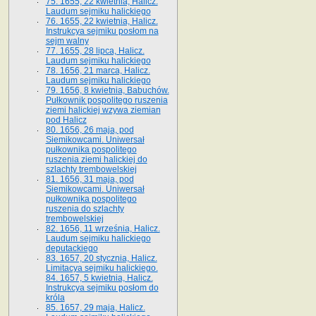
75. 1655, 22 kwietnia, Halicz.
Laudum sejmiku halickiego
76. 1655, 22 kwietnia, Halicz.
Instrukcya sejmiku posłom na
sejm walny
77. 1655, 28 lipca, Halicz.
Laudum sejmiku halickiego
78. 1656, 21 marca, Halicz.
Laudum sejmiku halickiego
79. 1656, 8 kwietnia, Babuchów.
Pułkownik pospolitego ruszenia
ziemi halickiej wzywa ziemian
pod Halicz
80. 1656, 26 maja, pod
Siemikowcami. Uniwersał
pułkownika pospolitego
ruszenia ziemi halickiej do
szlachty trembowelskiej
81. 1656, 31 maja, pod
Siemikowcami. Uniwersał
pułkownika pospolitego
ruszenia do szlachty
trembowelskiej
82. 1656, 11 września, Halicz.
Laudum sejmiku halickiego
deputackiego
83. 1657, 20 stycznia, Halicz.
Limitacya sejmiku halickiego.
84. 1657, 5 kwietnia, Halicz.
Instrukcya sejmiku posłom do
króla
85. 1657, 29 maja, Halicz.