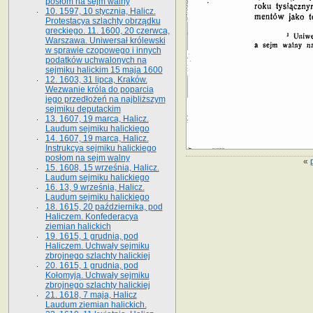
posłom na sejm walny
10. 1597, 10 stycznia, Halicz.
Protestacya szlachty obrządku
greckiego. 11. 1600, 20 czerwca,
Warszawa. Uniwersał królewski
w sprawie czopowego i innych
podatków uchwalonych na
sejmiku halickim 15 maja 1600
12. 1603, 31 lipca, Kraków.
Wezwanie króla do poparcia
jego przedłożeń na najbliższym
sejmiku deputackim
13. 1607, 19 marca, Halicz.
Laudum sejmiku halickiego
14. 1607, 19 marca, Halicz.
Instrukcya sejmiku halickiego
posłom na sejm walny
«
15. 1608, 15 września, Halicz.
Laudum sejmiku halickiego
16. 13, 9 września, Halicz.
Laudum sejmiku halickiego
18. 1615, 20 października, pod
Haliczem. Konfederacya
ziemian halickich
19. 1615, 1 grudnia, pod
Haliczem. Uchwały sejmiku
zbrojnego szlachty halickiej
20. 1615, 1 grudnia, pod
Kołomyją. Uchwały sejmiku
zbrojnego szlachty halickiej
21. 1618, 7 maja, Halicz
Laudum ziemian halickich.