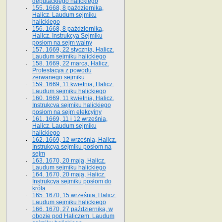
deputackiego halickiego
155. 1668, 8 października,
Halicz. Laudum sejmiku
halickiego
156. 1668, 8 października,
Halicz. Instrukcya Sejmiku
posłom na sejm walny
157. 1669, 22 stycznia, Halicz.
Laudum sejmiku halickiego
158. 1669, 22 marca, Halicz.
Protestacya z powodu
zerwanego sejmiku
159. 1669, 11 kwietnia, Halicz.
Laudum sejmiku halickiego
160. 1669, 11 kwietnia, Halicz.
Instrukcya sejmiku halickiego
posłom na sejm elekcyjny
161. 1669, 11 i 12 września,
Halicz. Laudum sejmiku
halickiego
162. 1669, 12 września, Halicz.
Instrukcya sejmiku posłom na
sejm
163. 1670, 20 maja, Halicz.
Laudum sejmiku halickiego
164. 1670, 20 maja, Halicz.
Instrukcya sejmiku posłom do
króla
165. 1670, 15 września, Halicz.
Laudum sejmiku halickiego
166. 1670, 27 października, w
obozie pod Haliczem. Laudum