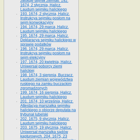
zwołuje sejmik ziemski. 192.
1674, 2 stycznia, Halicz.
Laudum sejmiku halickiego
193. 1674, 2 stycznia, Halicz.
Instrukcya sejmiku posłom na
sejm konwokacyjny
194. 1674, 29 marca, Halicz.
Laudum sejmiku halickiego
195. 1674, 29 marca, Halicz.
Deklaracya sejmiku halickiego w
sprawie podatków
196. 1674, 29 marca, Halicz.
Instrukcya sejmiku posłom na
sejm elekcyjny
197. 1674, 20 kwietnia, Halicz.
Uniwersał poborcy ziemi
halickiej
198. 1674, 3 sierpnia, Buczacz.
Laudum ziemian województwa
ruskiego na zamku buczackim
zgromadzonych
199. 1674, 16 sierpnia, Halicz.
Laudum sejmiku halickiego
201. 1674, 10 września, Halicz.
Attestacya marszałka sejmiku
halickiego o obiorze deputata na
trybunał lubelski
202. 1675, 9 stycznia, Halicz.
Laudum sejmiku halickiego
203. 1675, 19 stycznia, Halicz.
Uniwersał marszałka sądów
kapturowych. 204. 1675, 23