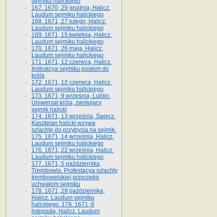
sejmiku halickiego
167. 1670, 29 grudnia, Halicz.
Laudum sejmiku halickiego
168. 1671, 27 lutego, Halicz.
Laudum sejmiku halickiego
169. 1671, 15 kwietnia, Halicz.
Laudum sejmiku halickiego
170. 1671, 26 maja, Halicz.
Laudum sejmiku halickiego
171. 1671, 12 czerwca, Halicz.
Instrukcya sejmiku posłom do
króla
172. 1671, 12 czerwca, Halicz.
Laudum sejmiku halickiego
173. 1671, 9 września, Lublin.
Uniwersał króla, zwołujący
sejmik halicki
174. 1671, 13 września, Świerz.
Kasztelan halicki wzywa
szlachtę do przybycia na sejmik.
175. 1671, 14 września, Halicz.
Laudum sejmiku halickiego
176. 1671, 22 września, Halicz.
Laudum sejmiku halickiego
177. 1671, 5 października,
Trembowla. Protestacya szlachty
trembowelskiej przeciwko
uchwałom sejmiku
178. 1671, 29 października,
Halicz. Laudum sejmiku
halickiego. 179. 1671, 6
listopada, Halicz. Laudum