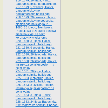
216. 1679, 26 maja, Halicz.
Laudum sejmiku deputackiego.
217. 1679, 5 czerwca, Halicz.
Laudum elekcyjne
podkomorzego halickiego
218. 1679, 20 czerwca, Halicz.
Laudum elekcyjne podsędka
ziemskiego halickiego. 219.
1680, 15 lutego, Trembowla.
Protestacya przeciwko posłowi
ziemi halickiej na sejm
koronacyjny wysłanemu
220. 1680, 31 lipca, Halicz.
Laudum sejmiku halickiego
221. 1680, 9 września, Halicz.
Laudum sejmiku halickiego
222. 1680, 26 listopada, Halicz.
Laudum sejmiku halickiego.
223. 1680, 26 listopada, Halicz.
Instrukcya sejmiku posłom na
sejm walny
224. 1681, 29 lipca, Halicz.
Laudum sejmiku halickiego
225. 1683, 8 stycznia, Halicz.
Laudum sejmiku halickiego
226. 1683, 8 stycznia, Halicz.
Instrukcya sejmiku posłom na
sejm walny
227. 1683, 31 maja, Halicz.
Laudum sejmiku halickiego
228. 1683, 24 lipca, Babuchów.
Kwit marszałka sejmiku z poboru