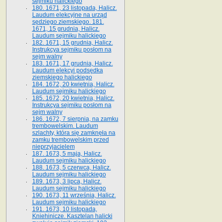
sejmiku halickiego
180. 1671, 23 listopada, Halicz.
Laudum elekcyjne na urząd
sędziego ziemskiego. 181.
1671, 15 grudnia, Halicz.
Laudum sejmiku halickiego
182. 1671, 15 grudnia, Halicz.
Instrukcya sejmiku posłom na
sejm walny
183. 1671, 17 grudnia, Halicz.
Laudum elekcyi podsędka
ziemskiego halickiego
184. 1672, 20 kwietnia, Halicz.
Laudum sejmiku halickiego
185. 1672, 20 kwietnia, Halicz.
Instrukcya sejmiku posłom na
sejm walny
186. 1672, 7 sierpnia, na zamku
trembowelskim. Laudum
szlachty, która się zamknęła na
zamku trembowelskim przed
nieprzyjacielem
187. 1673, 5 maja, Halicz.
Laudum sejmiku halickiego
188. 1673, 5 czerwca, Halicz.
Laudum sejmiku halickiego
189. 1673, 3 lipca, Halicz.
Laudum sejmiku halickiego
190. 1673, 11 września, Halicz.
Laudum sejmiku halickiego
191. 1673, 10 listopada,
Kniehinicze. Kasztelan halicki