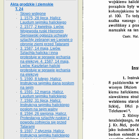
Akta grodzkie i ziemskie
T. 24
Słowo wstępne
1. 1575, 28 lipca, Halicz.
Laudum sejmiku halickiego
2. 1577, 2 kwietnia, Lwów.
Wojewoda ruski Hieronim
Sieniawski ogłasza uchwały
szlachty zebranej we Lwowie o
obronie ziemi przed Tatarami
3. 1587, 14 maja, Lwów.
Szlachta halicka i inna
protestuje w sprawie jechania
na elekcyę. 4. 1587, 14 maja,
Lwów. Kasztelan halicki
protestuje w sprawie jechania
na elekcyę
5. 1590, 8 lutego, Halicz.
Instrukcya sejmiku dana posłom
na sejm
6. 1591, 12 marca, Halicz.
Laudum sejmiku halickiego
7. 1592, 31 lipca, Halicz.
Instrukcya sejmiku halickiego
posłom na sejm walny
8. 1594, 26 sierpnia, Halicz.
Protestacya szlachty ruskiej z
powodu cofnięcia się przed
Tatarami
9. 1597, 7 stycznia, Halicz.
Instrukcya sejmiku halickiego