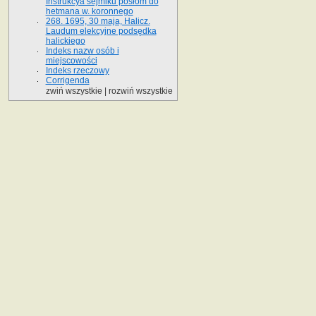
Instrukcya sejmiku posłom do
hetmana w. koronnego
268. 1695, 30 maja, Halicz.
Laudum elekcyjne podsędka
halickiego
Indeks nazw osób i
miejscowości
Indeks rzeczowy
Corrigenda
zwiń wszystkie
|
rozwiń wszystkie