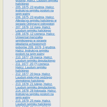
grudnia, Halicz. Laudum sejmiku
halickiego
205. 1675, 23 grudnia, Halicz.
Instrukcya sejmiku posłom na
sejm walny
206. 1675, 23 grudnia, Halicz.
Attestacya sejmiku halickiego w
sprawie Ordynacyi ostrogskiej
207. 1676, 12 maja, Halicz.
Laudum sejmiku halickiego
208. 1676, 12 czerwca, Halicz.
Uniwersał marszałka
sejmikowego w sprawie
składania uchwalonych
poborów. 209. 1676, 3 grudnia,
Halicz. Instrukcya sejmiku
posłom na sejm walny
210. 1677, 29 marca, Halicz.
Laudum sejmiku deputackiego
211. 1677, 20 (?) czerwca,
Halicz. Laudum sejmiku
halickiego
212. 1677, 20 lipca, Halicz.
Laudum elekcyjne sędziego
ziemskiego halickiego
213. 1678, 21 lutego, Halicz.
Laudum sejmiku deputackiego.
214. 1678, 28 listopada, Halicz.
Instrukcya sejmiku posłom na
sejm walny
215. 1679, 25 maja, Halicz.
Laudum sejmiku halickiego