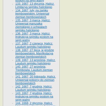
posłom na sejm walny
133. 1667, 13 stycznia, Halicz.
Limitacya sejmiku halickiego
134. 1667, luty, na zamku
trembowelskim. Uniwersał
ziemian trembowelskich
135. 1667, 3 marca, Halicz.
Uniwersał marszałka
ziemskiego o uchwałach
sejmiku halickiego
136. 1667, 3 marca, Halicz.
Instrukcya sejmiku posłom na
sejm walny
137. 1667, 2 czerwca, Halicz.
Laudum sejmiku halickiego
138. 1667, 27 lipca, w grodzie
trembowelskim. Manifestacya
ziemian trembowelskich
139. 1667, 13 września, Halicz.
Laudum sejmiku halickiego
140. 1667, 27 września,
Trembowla. Laudum ziemian
trembowelskich
141. 1667, 20 listopada, Halicz.
Uniwersał poborcy do ziemian
trembowelskich
142. 1667, 7 grudnia, Halicz.
Laudum sejmiku halickiego
143. 1667, 7 grudnia, Halicz.
Instrukcya sejmiku posłom na
sejm walny
144. 1668, 2 stycznia, Halicz.