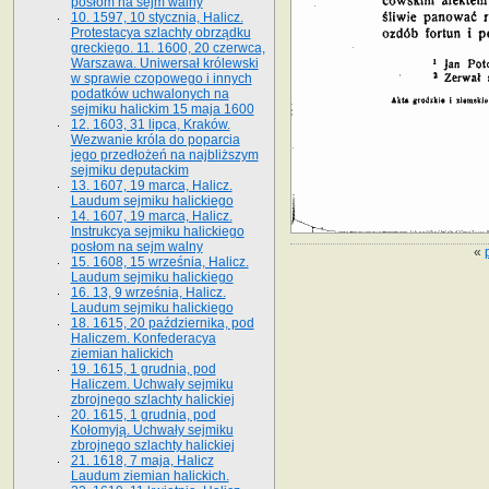
posłom na sejm walny
10. 1597, 10 stycznia, Halicz.
Protestacya szlachty obrządku
greckiego. 11. 1600, 20 czerwca,
Warszawa. Uniwersał królewski
w sprawie czopowego i innych
podatków uchwalonych na
sejmiku halickim 15 maja 1600
12. 1603, 31 lipca, Kraków.
Wezwanie króla do poparcia
jego przedłożeń na najbliższym
sejmiku deputackim
13. 1607, 19 marca, Halicz.
Laudum sejmiku halickiego
14. 1607, 19 marca, Halicz.
Instrukcya sejmiku halickiego
posłom na sejm walny
«
15. 1608, 15 września, Halicz.
Laudum sejmiku halickiego
16. 13, 9 września, Halicz.
Laudum sejmiku halickiego
18. 1615, 20 października, pod
Haliczem. Konfederacya
ziemian halickich
19. 1615, 1 grudnia, pod
Haliczem. Uchwały sejmiku
zbrojnego szlachty halickiej
20. 1615, 1 grudnia, pod
Kołomyją. Uchwały sejmiku
zbrojnego szlachty halickiej
21. 1618, 7 maja, Halicz
Laudum ziemian halickich.