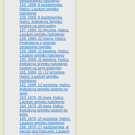
deputackiego halickiego
155. 1668, 8 października,
Halicz. Laudum sejmiku
halickiego
156. 1668, 8 października,
Halicz. Instrukcya Sejmiku
posłom na sejm walny
157. 1669, 22 stycznia, Halicz.
Laudum sejmiku halickiego
158. 1669, 22 marca, Halicz.
Protestacya z powodu
zerwanego sejmiku
159. 1669, 11 kwietnia, Halicz.
Laudum sejmiku halickiego
160. 1669, 11 kwietnia, Halicz.
Instrukcya sejmiku halickiego
posłom na sejm elekcyjny
161. 1669, 11 i 12 września,
Halicz. Laudum sejmiku
halickiego
162. 1669, 12 września, Halicz.
Instrukcya sejmiku posłom na
sejm
163. 1670, 20 maja, Halicz.
Laudum sejmiku halickiego
164. 1670, 20 maja, Halicz.
Instrukcya sejmiku posłom do
króla
165. 1670, 15 września, Halicz.
Laudum sejmiku halickiego
166. 1670, 27 października, w
obozie pod Haliczem. Laudum