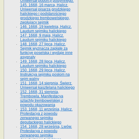
Uniwersał poborcy podymnego.
145. 1668, 16 marca, Halicz.
Uniwersał pisarza grodzkiego
halickiego i podstarościego
grodzkiego trembowelskiego,
zwołujący sejmik
146. 1668, 19 kwietnia, Halicz.
Laudum sejmiku halickiego
147. 1668, 9 maja, Halicz.
Laudum sejmiku halickiego
148. 1668, 27 lipca, Halicz.
Sejmik wyznacza zapłatę za
funkcyę poselską i wydaje inne
asygnaty
149. 1668, 28 lipca, Halicz.
Laudum sejmiku halickiego
150. 1668, 29 lipca, Halicz.
Instrukcya sejmiku posłom na
sejm walny
151. 1668, 14 sierpnia, Świerz.
Uniwersał kasztelana halickiego
152. 1668, 31 sierpnia,
Trembowla. Manifestacya
szlachty trembowelskiej z
powodu okazowania
153. 1668, 11 września, Halicz.
Protestacya z powodu
zerwanego sejmiku
deputackiego halickiego
154. 1668, 28 września, Lwów.
Protestacya z powodu
zerwanego sejmiku