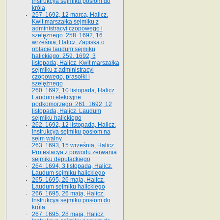
Instrukcya sejmiku posłom do
króla
257. 1692, 12 marca, Halicz.
Kwit marszałka sejmiku z
administracyi czopowego i
szelężnego. 258. 1692, 16
września, Halicz. Zapiska o
oblacie laudum sejmiku
halickiego. 259. 1692, 3
listopada, Halicz. Kwit marszałka
sejmiku z administracyi
czopowego, prasołki i
szelężnego
260. 1692, 10 listopada, Halicz.
Laudum elekcyjne
podkomorzego. 261. 1692, 12
listopada, Halicz. Laudum
sejmiku halickiego
262. 1692, 12 listopada, Halicz.
Instrukcya sejmiku posłom na
sejm walny
263. 1693, 15 września, Halicz.
Protestacya z powodu zerwania
sejmiku deputackiego
264. 1694, 3 listopada, Halicz.
Laudum sejmiku halickiego
265. 1695, 26 maja, Halicz.
Laudum sejmiku halickiego
266. 1695, 26 maja, Halicz.
Instrukcya sejmiku posłom do
króla
267. 1695, 28 maja, Halicz.