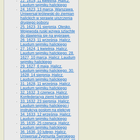
22. 1619, 11 kwietnia, Halicz.
Laudum sejmiku halickiego
24. 1623, 13 marca, Warszawa.
Uniwersał królewski do ziemian
halickich w sprawie uiszczenia
drugiego poboru
25. 1623, 31 sierpnia, Olesko.
Wojewoda ruski wzywa szlachtę
do stawienia się na wyprawę.
26. 1623, 11 września, Halicz.
Laudum sejmiku halickiego
27. 1624, 1 kwietnia, Halicz.
Laudum sejmiku halickiego. 28.
1627, 10 marca, Halicz. Laudum
sejmiku halickiego
29. 1627, 6 maja, Halicz.
Laudum sejmiku halickiego. 30.
1628, 14 sierpnia, Halicz.
Laudum sejmiku halickiego
31. 1628, 11 września, Halicz.
Laudum sejmiku halickiego
32. 1632, 3 czerwca, Halicz.
Konfederacya ziemi halickiej
33. 1632, 23 sierpnia, Halicz.
Laudum sejmiku halickiego i
instrukcya posłom na elekcyę
34. 1633, 12 września, Halicz.
Laudum sejmiku halickiego
35. 1635, 25 czerwca, Halicz.
Laudum sejmiku halickiego
36. 1636, 10 lutego, Halicz.
Uniwersał Zygmunta Świrskiego