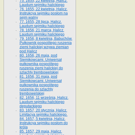
75. 1655, 22 kwietnia, Halicz.
Laudum sejmiku halickiego
76. 1655, 22 kwietnia, Halicz.
Instrukcya sejmiku posłom na
sejm walny
77. 1655, 28 lipca, Halicz.
Laudum sejmiku halickiego
78. 1656, 21 marca, Halicz.
Laudum sejmiku halickiego
79. 1656, 8 kwietnia, Babuchów.
Pułkownik pospolitego ruszenia
ziemi halickiej wzywa ziemian
pod Halicz
80. 1656, 26 maja, pod
Siemikowcami. Uniwersał
pułkownika pospolitego
ruszenia ziemi halickiej do
szlachty trembowelskiej
81. 1656, 31 maja, pod
Siemikowcami. Uniwersał
pułkownika pospolitego
ruszenia do szlachty
trembowelskiej
82. 1656, 11 września, Halicz.
Laudum sejmiku halickiego
deputackiego
83. 1657, 20 stycznia, Halicz.
Limitacya sejmiku halickiego.
84. 1657, 5 kwietnia, Halicz.
Instrukcya sejmiku posłom do
króla
85. 1657, 29 maja, Halicz.