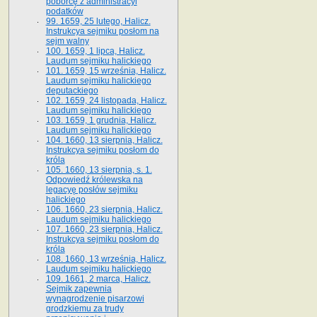
poborcę z administracyi
podatków
99. 1659, 25 lutego, Halicz.
Instrukcya sejmiku posłom na
sejm walny
100. 1659, 1 lipca, Halicz.
Laudum sejmiku halickiego
101. 1659, 15 września, Halicz.
Laudum sejmiku halickiego
deputackiego
102. 1659, 24 listopada, Halicz.
Laudum sejmiku halickiego
103. 1659, 1 grudnia, Halicz.
Laudum sejmiku halickiego
104. 1660, 13 sierpnia, Halicz.
Instrukcya sejmiku posłom do
króla
105. 1660, 13 sierpnia, s. 1.
Odpowiedź królewska na
legacyę posłów sejmiku
halickiego
106. 1660, 23 sierpnia, Halicz.
Laudum sejmiku halickiego
107. 1660, 23 sierpnia, Halicz.
Instrukcya sejmiku posłom do
króla
108. 1660, 13 września, Halicz.
Laudum sejmiku halickiego
109. 1661, 2 marca, Halicz.
Sejmik zapewnia
wynagrodzenie pisarzowi
grodzkiemu za trudy