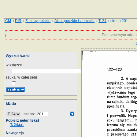
ICM
›
DIR
›
Zasoby polskie
›
Akta grodzkie i ziemskie
›
T. 24
› strona 201
Podstawowym adrese
«
Wyszukiwanie
w książce
szukaj w całej serii
Idź do
strona:
Pobierz pełen tekst
T. 24.txt
Nawigacja