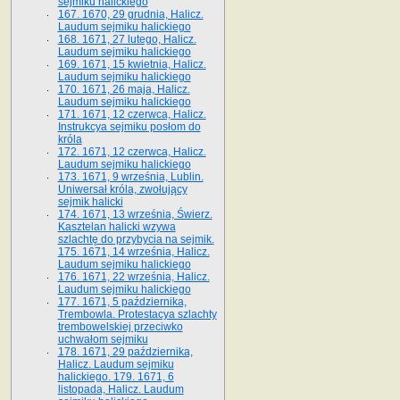
sejmiku halickiego
167. 1670, 29 grudnia, Halicz.
Laudum sejmiku halickiego
168. 1671, 27 lutego, Halicz.
Laudum sejmiku halickiego
169. 1671, 15 kwietnia, Halicz.
Laudum sejmiku halickiego
170. 1671, 26 maja, Halicz.
Laudum sejmiku halickiego
171. 1671, 12 czerwca, Halicz.
Instrukcya sejmiku posłom do
króla
172. 1671, 12 czerwca, Halicz.
Laudum sejmiku halickiego
173. 1671, 9 września, Lublin.
Uniwersał króla, zwołujący
sejmik halicki
174. 1671, 13 września, Świerz.
Kasztelan halicki wzywa
szlachtę do przybycia na sejmik.
175. 1671, 14 września, Halicz.
Laudum sejmiku halickiego
176. 1671, 22 września, Halicz.
Laudum sejmiku halickiego
177. 1671, 5 października,
Trembowla. Protestacya szlachty
trembowelskiej przeciwko
uchwałom sejmiku
178. 1671, 29 października,
Halicz. Laudum sejmiku
halickiego. 179. 1671, 6
listopada, Halicz. Laudum