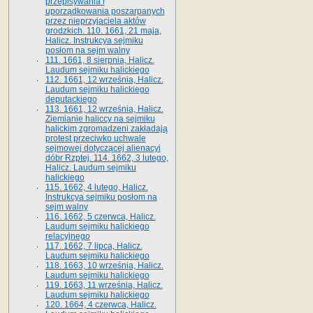
przepisywania i
uporządkowania poszarpanych
przez nieprzyjaciela aktów
grodzkich. 110. 1661, 21 maja,
Halicz. Instrukcya sejmiku
posłom na sejm walny
111. 1661, 8 sierpnia, Halicz.
Laudum sejmiku halickiego
112. 1661, 12 września, Halicz.
Laudum sejmiku halickiego
deputackiego
113. 1661, 12 września, Halicz.
Ziemianie haliccy na sejmiku
halickim zgromadzeni zakładają
protest przeciwko uchwale
sejmowej dotyczącej alienacyi
dóbr Rzptej. 114. 1662, 3 lutego,
Halicz. Laudum sejmiku
halickiego
115. 1662, 4 lutego, Halicz.
Instrukcya sejmiku posłom na
sejm walny
116. 1662, 5 czerwca, Halicz.
Laudum sejmiku halickiego
relacyjnego
117. 1662, 7 lipca, Halicz.
Laudum sejmiku halickiego
118. 1663, 10 września, Halicz.
Laudum sejmiku halickiego
119. 1663, 11 września, Halicz.
Laudum sejmiku halickiego
120. 1664, 4 czerwca, Halicz.