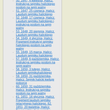
50. 1647, 4 kwietnia, Halicz.
Instrukcya sejmiku halickiego
postom na sejm walny
51. 1647, 25 czerwca, Halicz.
Laudum sejmiku halickiego
52. 1648, 17 czerwca, Halicz.
Laudum sejmiku halickiego i
instrukcya postom na sejm
walny
53. 1648, 20 sierpnia, Halicz.
Laudum sejmiku halickiego
54. 1649, 4 stycznia, Halicz.
Fragment instrukcyi sejmiku
halickiego postom na sejm
walny
55. 1649, 15 marca, Halicz.
Laudum sejmiku halickiego
57. 1649, 6 października, Halicz.
Instrukcya sejmiku postom na
sejm walny
58. 1650, 3 lutego, Halicz.
Laudum sejmikuhalickiego
59. 1650, 31 października,
Halicz. Sejmik halicki kwituje
poborcę
60. 1650, 31 października,
Halicz. Instrukcya sejmiku
postom na sejm walny
61. 1651, 16 stycznia, Halicz.
Fragment laudum sejmiku
relacyjnego halickiego. 62.
1651, 20 kwietnia, Halicz.