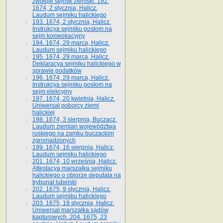
zwołuje sejmik ziemski. 192.
1674, 2 stycznia, Halicz.
Laudum sejmiku halickiego
193. 1674, 2 stycznia, Halicz.
Instrukcya sejmiku posłom na
sejm konwokacyjny
194. 1674, 29 marca, Halicz.
Laudum sejmiku halickiego
195. 1674, 29 marca, Halicz.
Deklaracya sejmiku halickiego w
sprawie podatków
196. 1674, 29 marca, Halicz.
Instrukcya sejmiku posłom na
sejm elekcyjny
197. 1674, 20 kwietnia, Halicz.
Uniwersał poborcy ziemi
halickiej
198. 1674, 3 sierpnia, Buczacz.
Laudum ziemian województwa
ruskiego na zamku buczackim
zgromadzonych
199. 1674, 16 sierpnia, Halicz.
Laudum sejmiku halickiego
201. 1674, 10 września, Halicz.
Attestacya marszałka sejmiku
halickiego o obiorze deputata na
trybunał lubelski
202. 1675, 9 stycznia, Halicz.
Laudum sejmiku halickiego
203. 1675, 19 stycznia, Halicz.
Uniwersał marszałka sądów
kapturowych. 204. 1675, 23