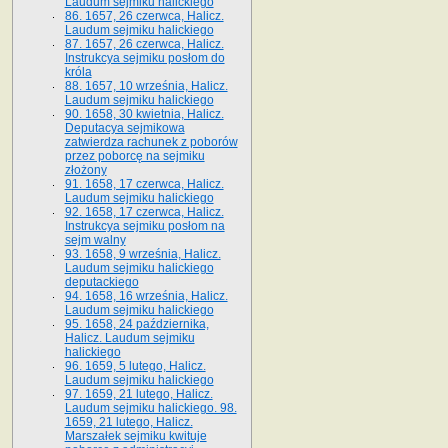
Laudum sejmiku halickiego
86. 1657, 26 czerwca, Halicz.
Laudum sejmiku halickiego
87. 1657, 26 czerwca, Halicz.
Instrukcya sejmiku posłom do
króla
88. 1657, 10 września, Halicz.
Laudum sejmiku halickiego
90. 1658, 30 kwietnia, Halicz.
Deputacya sejmikowa
zatwierdza rachunek z poborów
przez poborcę na sejmiku
złożony
91. 1658, 17 czerwca, Halicz.
Laudum sejmiku halickiego
92. 1658, 17 czerwca, Halicz.
Instrukcya sejmiku posłom na
sejm walny
93. 1658, 9 września, Halicz.
Laudum sejmiku halickiego
deputackiego
94. 1658, 16 września, Halicz.
Laudum sejmiku halickiego
95. 1658, 24 października,
Halicz. Laudum sejmiku
halickiego
96. 1659, 5 lutego, Halicz.
Laudum sejmiku halickiego
97. 1659, 21 lutego, Halicz.
Laudum sejmiku halickiego. 98.
1659, 21 lutego, Halicz.
Marszałek sejmiku kwituje